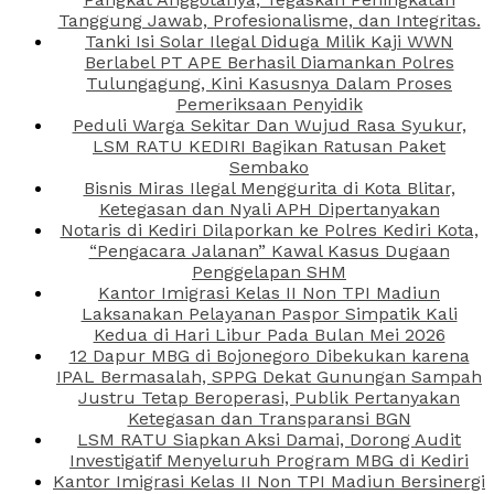
Tanggung Jawab, Profesionalisme, dan Integritas.
Tanki Isi Solar Ilegal Diduga Milik Kaji WWN
Berlabel PT APE Berhasil Diamankan Polres
Tulungagung, Kini Kasusnya Dalam Proses
Pemeriksaan Penyidik
Peduli Warga Sekitar Dan Wujud Rasa Syukur,
LSM RATU KEDIRI Bagikan Ratusan Paket
Sembako
Bisnis Miras Ilegal Menggurita di Kota Blitar,
Ketegasan dan Nyali APH Dipertanyakan
Notaris di Kediri Dilaporkan ke Polres Kediri Kota,
“Pengacara Jalanan” Kawal Kasus Dugaan
Penggelapan SHM
Kantor Imigrasi Kelas II Non TPI Madiun
Laksanakan Pelayanan Paspor Simpatik Kali
Kedua di Hari Libur Pada Bulan Mei 2026
12 Dapur MBG di Bojonegoro Dibekukan karena
IPAL Bermasalah, SPPG Dekat Gunungan Sampah
Justru Tetap Beroperasi, Publik Pertanyakan
Ketegasan dan Transparansi BGN
LSM RATU Siapkan Aksi Damai, Dorong Audit
Investigatif Menyeluruh Program MBG di Kediri
Kantor Imigrasi Kelas II Non TPI Madiun Bersinergi