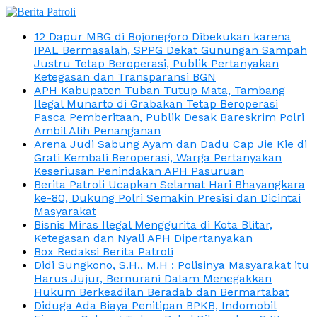
12 Dapur MBG di Bojonegoro Dibekukan karena
IPAL Bermasalah, SPPG Dekat Gunungan Sampah
Justru Tetap Beroperasi, Publik Pertanyakan
Ketegasan dan Transparansi BGN
APH Kabupaten Tuban Tutup Mata, Tambang
Ilegal Munarto di Grabakan Tetap Beroperasi
Pasca Pemberitaan, Publik Desak Bareskrim Polri
Ambil Alih Penanganan
Arena Judi Sabung Ayam dan Dadu Cap Jie Kie di
Grati Kembali Beroperasi, Warga Pertanyakan
Keseriusan Penindakan APH Pasuruan
Berita Patroli Ucapkan Selamat Hari Bhayangkara
ke-80, Dukung Polri Semakin Presisi dan Dicintai
Masyarakat
Bisnis Miras Ilegal Menggurita di Kota Blitar,
Ketegasan dan Nyali APH Dipertanyakan
Box Redaksi Berita Patroli
Didi Sungkono, S.H., M.H : Polisinya Masyarakat itu
Harus Jujur, Bernurani Dalam Menegakkan
Hukum Berkeadilan Beradab dan Bermartabat
Diduga Ada Biaya Penitipan BPKB, Indomobil