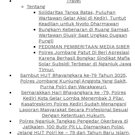
Travel
Tentang
Solidaritas Tanpa Batas, Puluhan
Wartawan Gelar Aksi di Kediri, Tuntut
Keadilan untuk Nyoto Dharmawan
Bungkam Kebenaran di Ruang Samsat,
Wartawan Diusir Saat Ungkap Dugaan
Pungli
PEDOMAN PEMBERITAAN MEDIA SIBER
Polres Jombang Patut Di Beri Apresiasi
Karena Berhasil Bongkar Sindikat Mafia
Solar Subsidi Terbesar di Nganjuk Jawa
Timur.
Sambut HUT Bhayangkara ke-79 Tahun 2025,
Polres Jombang Kunjungi Anggota Yang Sakit,
Purna Polri dan Warakawuri.
Semarakkan Hari Bhayangkara ke -79, Polres
Kediri Kota Gelar Lomba Menembak 3 Pilar.
Kasatreskrim Polres Kediri Sudah Menangani
Laporan Masyarakat Secara Profesional Sesuai
Dengan Ketentuan Hukum.
Polres Nganjuk Tangkap Pengedar Okerbaya di
Jatikalen, 100 Butir Pil LL Diamankan Polisi.
Jelang HUT Polri ke – 79 dan Tahun Baru Islam,