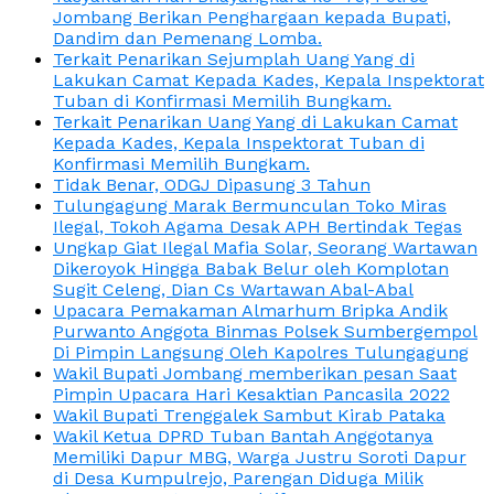
Jombang Berikan Penghargaan kepada Bupati,
Dandim dan Pemenang Lomba.
Terkait Penarikan Sejumplah Uang Yang di
Lakukan Camat Kepada Kades, Kepala Inspektorat
Tuban di Konfirmasi Memilih Bungkam.
Terkait Penarikan Uang Yang di Lakukan Camat
Kepada Kades, Kepala Inspektorat Tuban di
Konfirmasi Memilih Bungkam.
Tidak Benar, ODGJ Dipasung 3 Tahun
Tulungagung Marak Bermunculan Toko Miras
Ilegal, Tokoh Agama Desak APH Bertindak Tegas
Ungkap Giat Ilegal Mafia Solar, Seorang Wartawan
Dikeroyok Hingga Babak Belur oleh Komplotan
Sugit Celeng, Dian Cs Wartawan Abal-Abal
Upacara Pemakaman Almarhum Bripka Andik
Purwanto Anggota Binmas Polsek Sumbergempol
Di Pimpin Langsung Oleh Kapolres Tulungagung
Wakil Bupati Jombang memberikan pesan Saat
Pimpin Upacara Hari Kesaktian Pancasila 2022
Wakil Bupati Trenggalek Sambut Kirab Pataka
Wakil Ketua DPRD Tuban Bantah Anggotanya
Memiliki Dapur MBG, Warga Justru Soroti Dapur
di Desa Kumpulrejo, Parengan Diduga Milik