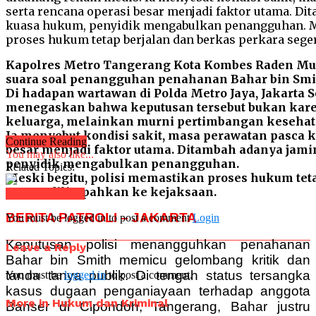
Kapolres Metro Tangerang Kota Kombes Raden Mu
suara soal penangguhan penahanan Bahar bin Smi
Di hadapan wartawan di Polda Metro Jaya, Jakarta Sel
menegaskan bahwa keputusan tersebut bukan kare
keluarga, melainkan murni pertimbangan kesehat
Ia menyebut kondisi sakit, masa perawatan pasca k
Continue Reading
besar menjadi faktor utama. Ditambah adanya jam
You may also like...
penyidik mengabulkan penangguhan.
Related Topics:
Meski begitu, polisi memastikan proses hukum tet
segera dilimpahkan ke kejaksaan.
Click to comment
BERITA PATROLI – JAKARTA
You must be logged in to post a comment
Login
Keputusan polisi menangguhkan penahanan
Leave a Reply
Bahar bin Smith memicu gelombang kritik dan
tanda tanya publik. Di tengah status tersangka
You must be
logged in
to post a comment.
kasus dugaan penganiayaan terhadap anggota
More in Hukum dan Kriminal
Banser di Cipondoh, Tangerang, Bahar justru