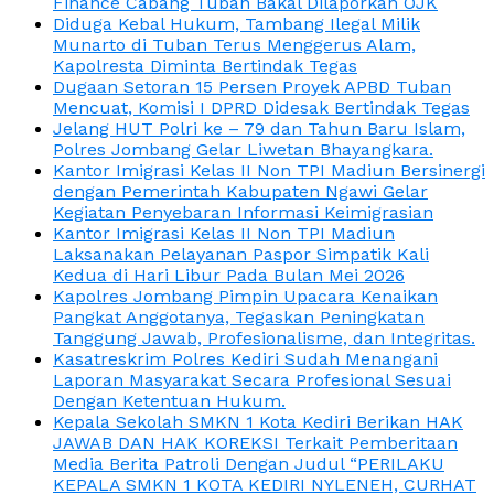
Finance Cabang Tuban Bakal Dilaporkan OJK
Diduga Kebal Hukum, Tambang Ilegal Milik
Munarto di Tuban Terus Menggerus Alam,
Kapolresta Diminta Bertindak Tegas
Dugaan Setoran 15 Persen Proyek APBD Tuban
Mencuat, Komisi I DPRD Didesak Bertindak Tegas
Jelang HUT Polri ke – 79 dan Tahun Baru Islam,
Polres Jombang Gelar Liwetan Bhayangkara.
Kantor Imigrasi Kelas II Non TPI Madiun Bersinergi
dengan Pemerintah Kabupaten Ngawi Gelar
Kegiatan Penyebaran Informasi Keimigrasian
Kantor Imigrasi Kelas II Non TPI Madiun
Laksanakan Pelayanan Paspor Simpatik Kali
Kedua di Hari Libur Pada Bulan Mei 2026
Kapolres Jombang Pimpin Upacara Kenaikan
Pangkat Anggotanya, Tegaskan Peningkatan
Tanggung Jawab, Profesionalisme, dan Integritas.
Kasatreskrim Polres Kediri Sudah Menangani
Laporan Masyarakat Secara Profesional Sesuai
Dengan Ketentuan Hukum.
Kepala Sekolah SMKN 1 Kota Kediri Berikan HAK
JAWAB DAN HAK KOREKSI Terkait Pemberitaan
Media Berita Patroli Dengan Judul “PERILAKU
KEPALA SMKN 1 KOTA KEDIRI NYLENEH, CURHAT