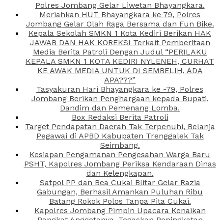
Polres Jombang Gelar Liwetan Bhayangkara.
Meriahkan HUT Bhayangkara ke 79, Polres
Jombang Gelar Olah Raga Bersama dan Fun Bike.
Kepala Sekolah SMKN 1 Kota Kediri Berikan HAK
JAWAB DAN HAK KOREKSI Terkait Pemberitaan
Media Berita Patroli Dengan Judul “PERILAKU
KEPALA SMKN 1 KOTA KEDIRI NYLENEH, CURHAT
KE AWAK MEDIA UNTUK DI SEMBELIH, ADA
APA???”
Tasyakuran Hari Bhayangkara ke -79, Polres
Jombang Berikan Penghargaan kepada Bupati,
Dandim dan Pemenang Lomba.
Box Redaksi Berita Patroli
Target Pendapatan Daerah Tak Terpenuhi, Belanja
Pegawai di APBD Kabupaten Trenggalek Tak
Seimbang.
Kesiapan Pengamanan Pengesahan Warga Baru
PSHT, Kapolres Jombang Periksa Kendaraan Dinas
dan Kelengkapan.
Satpol PP dan Bea Cukai Blitar Gelar Razia
Gabungan, Berhasil Amankan Puluhan Ribu
Batang Rokok Polos Tanpa Pita Cukai.
Kapolres Jombang Pimpin Upacara Kenaikan
Pangkat Anggotanya, Tegaskan Peningkatan