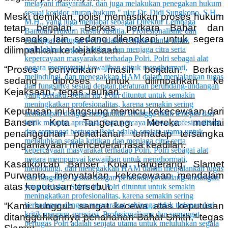
Meski demikian, polisi memastikan proses hukum
tetap berjalan. Berkas perkara Bahar dan
tersangka lain sedang dilengkapi untuk segera
dilimpahkan ke kejaksaan.
“Proses penyidikan masih berjalan. Berkas
sedang diproses untuk dilimpahkan ke
Kejaksaan,” tegas Jauhari.
Keputusan ini langsung memicu kekecewaan dari
Banser Kota Tangerang. Mereka menilai
penangguhan penahanan terhadap tersangka
penganiayaan mencederai rasa keadilan.
Kasatkorcab Banser Kota Tangerang, Slamet
Purwanto, menyatakan kekecewaan mendalam
atas keputusan tersebut.
“Kami sungguh sangat kecewa atas keputusan
ditangguhkannya penahanan Bahar Smith,” tegas