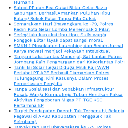
Humanis
Satpol PP dan Bea Cukai Blitar Gelar Razia
Gabungan, Berhasil Amankan Puluhan Ribu
Batang Rokok Polos Tanpa Pita Cukai.
Semarakkan Hari Bhayangkara ke -79, Polres
Kediri Kota Gelar Lomba Menembak 3 Pilar.
Sering lakukan aksi tipu-tipu, Sulis warga
Ponggok Blitar layak dapat sangsi moral.
SMKN 1 Plosoklaten Launching dan Bedah Jurnal
Karya Inovasi menjadi Kekayaan Intelektual
Tangani Laka Lantas Menonjol, Sat Lantas Polres
Jombang Raih Penghargaan dari Kakorlantas Polri
Tanki Isi Solar Ilegal Diduga Milik Kaji WWN
Berlabel PT APE Berhasil Diamankan Polres
Tulungagung, Kini Kasusnya Dalam Proses
Pemeriksaan Penyidik
Tanpa Sosialisasi dan Sebabkan Infrastruktur
Rusak, Warga Kumpulrejo Tuban Hentikan Paksa
Aktivitas Pengeboran Migas PT TGE KSO
Pertamina EP
Target Pendapatan Daerah Tak Terpenuhi, Belanja
Pegawai di APBD Kabupaten Trenggalek Tak
Seimbang.
Tasyakuran Hari Bhayangkara ke -79, Polres