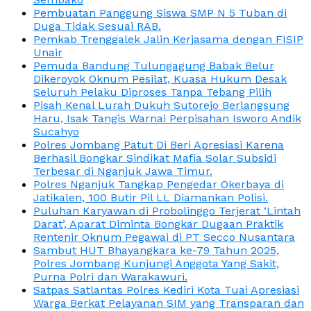
Pembuatan Panggung Siswa SMP N 5 Tuban di
Duga Tidak Sesuai RAB.
Pemkab Trenggalek Jalin Kerjasama dengan FISIP
Unair
Pemuda Bandung Tulungagung Babak Belur
Dikeroyok Oknum Pesilat, Kuasa Hukum Desak
Seluruh Pelaku Diproses Tanpa Tebang Pilih
Pisah Kenal Lurah Dukuh Sutorejo Berlangsung
Haru, Isak Tangis Warnai Perpisahan Isworo Andik
Sucahyo
Polres Jombang Patut Di Beri Apresiasi Karena
Berhasil Bongkar Sindikat Mafia Solar Subsidi
Terbesar di Nganjuk Jawa Timur.
Polres Nganjuk Tangkap Pengedar Okerbaya di
Jatikalen, 100 Butir Pil LL Diamankan Polisi.
Puluhan Karyawan di Probolinggo Terjerat ‘Lintah
Darat’, Aparat Diminta Bongkar Dugaan Praktik
Rentenir Oknum Pegawai di PT Secco Nusantara
Sambut HUT Bhayangkara ke-79 Tahun 2025,
Polres Jombang Kunjungi Anggota Yang Sakit,
Purna Polri dan Warakawuri.
Satpas Satlantas Polres Kediri Kota Tuai Apresiasi
Warga Berkat Pelayanan SIM yang Transparan dan