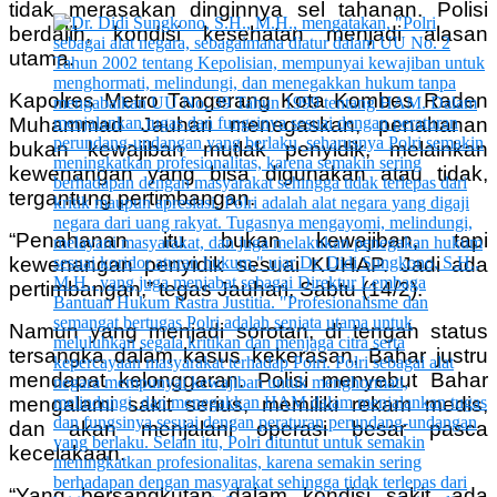
tidak merasakan dinginnya sel tahanan. Polisi
berdalih, kondisi kesehatan menjadi alasan
utama.
Kapolres Metro Tangerang Kota Kombes Raden
Muhammad Jauhari menegaskan, penahanan
bukan kewajiban mutlak penyidik, melainkan
kewenangan yang bisa digunakan atau tidak,
tergantung pertimbangan.
“Penahanan itu bukan kewajiban, tapi
kewenangan penyidik sesuai KUHAP. Jadi ada
pertimbangan,” tegas Jauhari, Sabtu (14/2).
Namun yang menjadi sorotan, di tengah status
tersangka dalam kasus kekerasan, Bahar justru
mendapat kelonggaran. Polisi menyebut Bahar
mengalami sakit serius, memiliki rekam medis,
dan akan menjalani operasi besar pasca
kecelakaan.
“Yang bersangkutan dalam kondisi sakit, ada