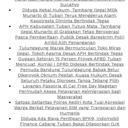
Sucahyo
Diduga Kebal Hukum, Tambang Ilegal Milik
Munarto di Tuban Terus Menggerus Alam,
Kapolresta Diminta Bertindak Tegas
APH Kabupaten Tuban Tutup Mata, Tambang
Ilegal Munarto di Grabakan Tetap Beroperasi
Pasca Pemberitaan, Publik Desak Bareskrim Polri
Ambil Alih Penanganan
Tulungagung Marak Bermunculan Toko Miras
Ilegal, Tokoh Agama Desak APH Bertindak Tegas
Dugaan Setoran 15 Persen Proyek APBD Tuban
Mencuat, Komisi I DPRD Didesak Bertindak Tegas
Pemuda Bandung Tulungagung Babak Belur
Dikeroyok Oknum Pesilat, Kuasa Hukum Desak
Seluruh Pelaku Diproses Tanpa Tebang Pilih
Layanan Pasporia di Car Free Day Magetan
Permudah Akses Pelayanan Keimigrasian bagi
Masyarakat
Satpas Satlantas Polres Kediri Kota Tuai Apresiasi
Warga Berkat Pelayanan SIM yang Transparan dan
Humanis
Diduga Ada Biaya Penitipan BPKB, Indomobil
Finance Cabang Tuban Bakal Dilaporkan OJK