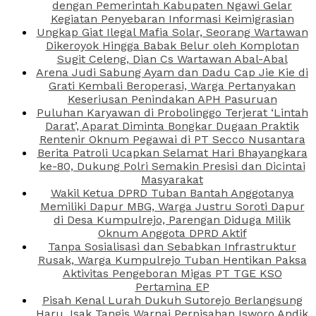
dengan Pemerintah Kabupaten Ngawi Gelar
Kegiatan Penyebaran Informasi Keimigrasian
Ungkap Giat Ilegal Mafia Solar, Seorang Wartawan
Dikeroyok Hingga Babak Belur oleh Komplotan
Sugit Celeng, Dian Cs Wartawan Abal-Abal
Arena Judi Sabung Ayam dan Dadu Cap Jie Kie di
Grati Kembali Beroperasi, Warga Pertanyakan
Keseriusan Penindakan APH Pasuruan
Puluhan Karyawan di Probolinggo Terjerat ‘Lintah
Darat’, Aparat Diminta Bongkar Dugaan Praktik
Rentenir Oknum Pegawai di PT Secco Nusantara
Berita Patroli Ucapkan Selamat Hari Bhayangkara
ke-80, Dukung Polri Semakin Presisi dan Dicintai
Masyarakat
Wakil Ketua DPRD Tuban Bantah Anggotanya
Memiliki Dapur MBG, Warga Justru Soroti Dapur
di Desa Kumpulrejo, Parengan Diduga Milik
Oknum Anggota DPRD Aktif
Tanpa Sosialisasi dan Sebabkan Infrastruktur
Rusak, Warga Kumpulrejo Tuban Hentikan Paksa
Aktivitas Pengeboran Migas PT TGE KSO
Pertamina EP
Pisah Kenal Lurah Dukuh Sutorejo Berlangsung
Haru, Isak Tangis Warnai Perpisahan Isworo Andik