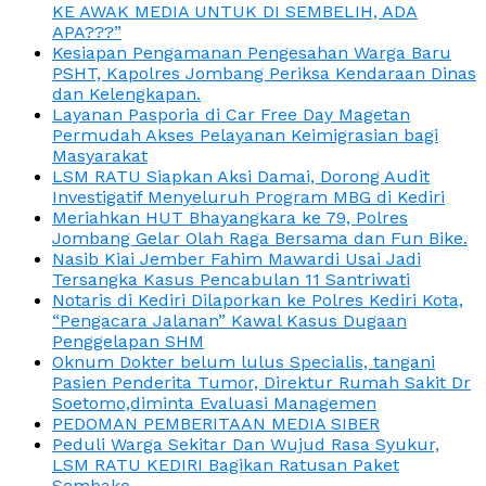
KE AWAK MEDIA UNTUK DI SEMBELIH, ADA
APA???”
Kesiapan Pengamanan Pengesahan Warga Baru
PSHT, Kapolres Jombang Periksa Kendaraan Dinas
dan Kelengkapan.
Layanan Pasporia di Car Free Day Magetan
Permudah Akses Pelayanan Keimigrasian bagi
Masyarakat
LSM RATU Siapkan Aksi Damai, Dorong Audit
Investigatif Menyeluruh Program MBG di Kediri
Meriahkan HUT Bhayangkara ke 79, Polres
Jombang Gelar Olah Raga Bersama dan Fun Bike.
Nasib Kiai Jember Fahim Mawardi Usai Jadi
Tersangka Kasus Pencabulan 11 Santriwati
Notaris di Kediri Dilaporkan ke Polres Kediri Kota,
“Pengacara Jalanan” Kawal Kasus Dugaan
Penggelapan SHM
Oknum Dokter belum lulus Specialis, tangani
Pasien Penderita Tumor, Direktur Rumah Sakit Dr
Soetomo,diminta Evaluasi Managemen
PEDOMAN PEMBERITAAN MEDIA SIBER
Peduli Warga Sekitar Dan Wujud Rasa Syukur,
LSM RATU KEDIRI Bagikan Ratusan Paket
Sembako