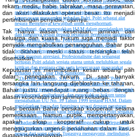
rekam medis, habis tabrakan, masa perawatan,
dan akan dilakukan operasi besar. Itu menjadi
pertimbangan penyidik,” ujarnya.
Tak hanya alasan kesehatan, jaminan dari
keluarga dan kuasa hukum juga menjadi faktor
penyidik mengabulkan penangguhan. Bahar pun
tidak ditahan, meski status tersangka telah
disematkan.
Keputusan ini menimbulkan kesan tebang pilih
dalam penegakan hukum. Di saat banyak
tersangka lain langsung dijebloskan ke tahanan,
Bahar justru mendapat ruang bebas dengan
alasan kesehatan dan jaminan keluarga.
Polisi berdalih Bahar bersikap kooperatif selama
pemeriksaan. Namun publik mempertanyakan,
apakah sikap kooperatif cukup untuk
menggugurkan urgensi penahanan dalam kasus
dugaan penganiayaan.