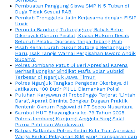
Pembuatan Panggung Siswa SMP N 5 Tuban di
Duga Tidak Sesuai RAB.
Pemkab Trenggalek Jalin Kerjasama dengan FISIP
Unair
Pemuda Bandung Tulungagung Babak Belur
Dikeroyok Oknum Pesilat, Kuasa Hukum Desak
Seluruh Pelaku Diproses Tanpa Tebang Pilih
Pisah Kenal Lurah Dukuh Sutorejo Berlangsung
Haru, Isak Tangis Warnai Perpisahan Isworo Andik
Sucahyo
Polres Jombang Patut Di Beri Apresiasi Karena
Berhasil Bongkar Sindikat Mafia Solar Subsidi
Terbesar di Nganjuk Jawa Timur.
Polres Nganjuk Tangkap Pengedar Okerbaya di
Jatikalen, 100 Butir Pil LL Diamankan Polisi.
Puluhan Karyawan di Probolinggo Terjerat ‘Lintah
Darat’, Aparat Diminta Bongkar Dugaan Praktik
Rentenir Oknum Pegawai di PT Secco Nusantara
Sambut HUT Bhayangkara ke-79 Tahun 2025,
Polres Jombang Kunjungi Anggota Yang Sakit,
Purna Polri dan Warakawuri.
Satpas Satlantas Polres Kediri Kota Tuai Apresiasi
Warga Berkat Pelayanan SIM yang Transparan dan