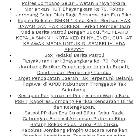
Polres Jombang Gelar Liwetan Bhayangkara.
Meriahkan HUT Bhayangkara ke 79, Polres
Jombang Gelar Olah Raga Bersama dan Fun Bike.
Kepala Sekolah SMKN 1 Kota Kediri Berikan HAK
JAWAB DAN HAK KOREKSI Terkait Pemberitaan
Media Berita Patroli Dengan Judul “PERILAKU
KEPALA SMKN 1 KOTA KEDIRI NYLENEH, CURHAT
KE AWAK MEDIA UNTUK DI SEMBELIH, ADA
APA???”
Box Redaksi Berita Patroli
Tasyakuran Hari Bhayangkara ke -79, Polres
Jombang Berikan Penghargaan kepada Bupati,
Dandim dan Pemenang Lomba.
Target Pendapatan Daerah Tak Terpenuhi, Belanja
Pegawai di APBD Kabupaten Trenggalek Tak
Seimbang.
Kesiapan Pengamanan Pengesahan Warga Baru
PSHT, Kapolres Jombang Periksa Kendaraan Dinas
dan Kelengkapan.
Satpol PP dan Bea Cukai Blitar Gelar Razia
Gabungan, Berhasil Amankan Puluhan Ribu
Batang Rokok Polos Tanpa Pita Cukai.
Kapolres Jombang Pimpin Upacara Kenaikan
Pangkat Anggotanya, Tegaskan Peningkatan