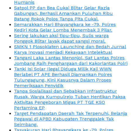
Humanis
Satpol PP dan Bea Cukai Blitar Gelar Razia
Gabungan, Berhasil Amankan Puluhan Ribu
Batang Rokok Polos Tanpa Pita Cukai.
Semarakkan Hari Bhayangkara ke -79, Polres
Kediri Kota Gelar Lomba Menembak 3 Pilar.
Sering lakukan aksi tipu-tipu, Sulis warga
Ponggok Blitar layak dapat sangsi moral.
SMKN 1 Plosoklaten Launching dan Bedah Jurnal
Karya Inovasi menjadi Kekayaan Intelektual
Tangani Laka Lantas Menonjol, Sat Lantas Polres
Jombang Raih Penghargaan dari Kakorlantas Polri
Tanki Isi Solar Ilegal Diduga Milik Kaji WWN
Berlabel PT APE Berhasil Diamankan Polres
Tulungagung, Kini Kasusnya Dalam Proses
Pemeriksaan Penyidik
Tanpa Sosialisasi dan Sebabkan Infrastruktur
Rusak, Warga Kumpulrejo Tuban Hentikan Paksa
Aktivitas Pengeboran Migas PT TGE KSO
Pertamina EP
Target Pendapatan Daerah Tak Terpenuhi, Belanja
Pegawai di APBD Kabupaten Trenggalek Tak
Seimbang.
Tasyakuran Hari Bhayangkara ke -79, Polres