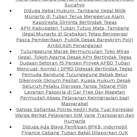
Sucahyo
Diduga Kebal Hukum, Tambang Ilegal Milik
Munarto di Tuban Terus Menggerus Alam,
Kapolresta Diminta Bertindak Tegas
APH Kabupaten Tuban Tutup Mata, Tambang
Ilegal Munarto di Grabakan Tetap Beroperasi
Pasca Pemberitaan, Publik Desak Bareskrim Polri
Ambil Alih Penanganan
Tulungagung Marak Bermunculan Toko Miras
Ilegal, Tokoh Agama Desak APH Bertindak Tegas
Dugaan Setoran 15 Persen Proyek APBD Tuban
Mencuat, Komisi I DPRD Didesak Bertindak Tegas
Pemuda Bandung Tulungagung Babak Belur
Dikeroyok Oknum Pesilat, Kuasa Hukum Desak
Seluruh Pelaku Diproses Tanpa Tebang Pilih
Layanan Pasporia di Car Free Day Magetan
Permudah Akses Pelayanan Keimigrasian bagi
Masyarakat
Satpas Satlantas Polres Kediri Kota Tuai Apresiasi
Warga Berkat Pelayanan SIM yang Transparan dan
Humanis
Diduga Ada Biaya Penitipan BPKB, Indomobil
Finance Cabang Tuban Bakal Dilaporkan OJK