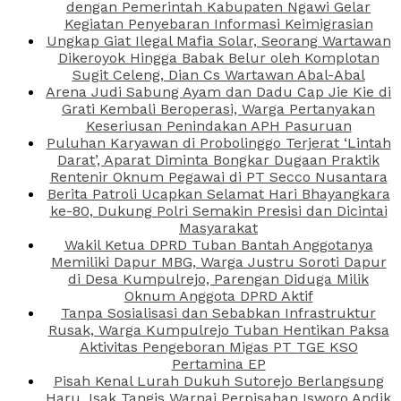
dengan Pemerintah Kabupaten Ngawi Gelar
Kegiatan Penyebaran Informasi Keimigrasian
Ungkap Giat Ilegal Mafia Solar, Seorang Wartawan
Dikeroyok Hingga Babak Belur oleh Komplotan
Sugit Celeng, Dian Cs Wartawan Abal-Abal
Arena Judi Sabung Ayam dan Dadu Cap Jie Kie di
Grati Kembali Beroperasi, Warga Pertanyakan
Keseriusan Penindakan APH Pasuruan
Puluhan Karyawan di Probolinggo Terjerat ‘Lintah
Darat’, Aparat Diminta Bongkar Dugaan Praktik
Rentenir Oknum Pegawai di PT Secco Nusantara
Berita Patroli Ucapkan Selamat Hari Bhayangkara
ke-80, Dukung Polri Semakin Presisi dan Dicintai
Masyarakat
Wakil Ketua DPRD Tuban Bantah Anggotanya
Memiliki Dapur MBG, Warga Justru Soroti Dapur
di Desa Kumpulrejo, Parengan Diduga Milik
Oknum Anggota DPRD Aktif
Tanpa Sosialisasi dan Sebabkan Infrastruktur
Rusak, Warga Kumpulrejo Tuban Hentikan Paksa
Aktivitas Pengeboran Migas PT TGE KSO
Pertamina EP
Pisah Kenal Lurah Dukuh Sutorejo Berlangsung
Haru, Isak Tangis Warnai Perpisahan Isworo Andik