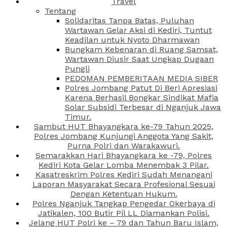
Travel
Tentang
Solidaritas Tanpa Batas, Puluhan
Wartawan Gelar Aksi di Kediri, Tuntut
Keadilan untuk Nyoto Dharmawan
Bungkam Kebenaran di Ruang Samsat,
Wartawan Diusir Saat Ungkap Dugaan
Pungli
PEDOMAN PEMBERITAAN MEDIA SIBER
Polres Jombang Patut Di Beri Apresiasi
Karena Berhasil Bongkar Sindikat Mafia
Solar Subsidi Terbesar di Nganjuk Jawa
Timur.
Sambut HUT Bhayangkara ke-79 Tahun 2025,
Polres Jombang Kunjungi Anggota Yang Sakit,
Purna Polri dan Warakawuri.
Semarakkan Hari Bhayangkara ke -79, Polres
Kediri Kota Gelar Lomba Menembak 3 Pilar.
Kasatreskrim Polres Kediri Sudah Menangani
Laporan Masyarakat Secara Profesional Sesuai
Dengan Ketentuan Hukum.
Polres Nganjuk Tangkap Pengedar Okerbaya di
Jatikalen, 100 Butir Pil LL Diamankan Polisi.
Jelang HUT Polri ke – 79 dan Tahun Baru Islam,