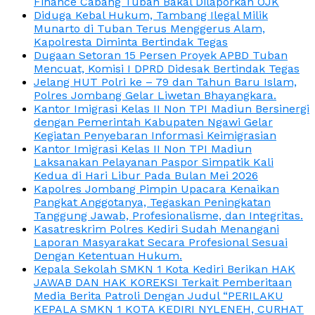
Finance Cabang Tuban Bakal Dilaporkan OJK
Diduga Kebal Hukum, Tambang Ilegal Milik
Munarto di Tuban Terus Menggerus Alam,
Kapolresta Diminta Bertindak Tegas
Dugaan Setoran 15 Persen Proyek APBD Tuban
Mencuat, Komisi I DPRD Didesak Bertindak Tegas
Jelang HUT Polri ke – 79 dan Tahun Baru Islam,
Polres Jombang Gelar Liwetan Bhayangkara.
Kantor Imigrasi Kelas II Non TPI Madiun Bersinergi
dengan Pemerintah Kabupaten Ngawi Gelar
Kegiatan Penyebaran Informasi Keimigrasian
Kantor Imigrasi Kelas II Non TPI Madiun
Laksanakan Pelayanan Paspor Simpatik Kali
Kedua di Hari Libur Pada Bulan Mei 2026
Kapolres Jombang Pimpin Upacara Kenaikan
Pangkat Anggotanya, Tegaskan Peningkatan
Tanggung Jawab, Profesionalisme, dan Integritas.
Kasatreskrim Polres Kediri Sudah Menangani
Laporan Masyarakat Secara Profesional Sesuai
Dengan Ketentuan Hukum.
Kepala Sekolah SMKN 1 Kota Kediri Berikan HAK
JAWAB DAN HAK KOREKSI Terkait Pemberitaan
Media Berita Patroli Dengan Judul “PERILAKU
KEPALA SMKN 1 KOTA KEDIRI NYLENEH, CURHAT