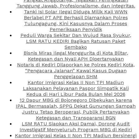
Tanggung Jawab, Profesionalisme, dan Integritas.
Tanki Isi Solar Ilegal Diduga Milik Kaji WWN
Berlabel PT APE Berhasil Diamankan Polres
Tulungagung, Kini Kasusnya Dalam Proses
Pemeriksaan Penyidik
Peduli Warga Sekitar Dan Wujud Rasa Syukur,
LSM RATU KEDIRI Bagikan Ratusan Paket
Sembako
Bisnis Miras Ilegal Menggurita di Kota Blitar,
Ketegasan dan Nyali APH Dipertanyakan
Notaris di Kediri Dilaporkan ke Polres Kediri Kota,
“Pengacara Jalanan” Kawal Kasus Dugaan
Penggelapan SHM
Kantor Imigrasi Kelas II Non TPI Madiun
Laksanakan Pelayanan Paspor Simpatik Kali
Kedua di Hari Libur Pada Bulan Mei 2026
12 Dapur MBG di Bojonegoro Dibekukan karena
IPAL Bermasalah, SPPG Dekat Gunungan Sampah
Justru Tetap Beroperasi, Publik Pertanyakan
Ketegasan dan Transparansi BGN
LSM RATU Siapkan Aksi Damai, Dorong Audit
Investigatif Menyeluruh Program MBG di Kediri
Kantor Imigrasi Kelas II Non TPI Madiun Bersinergi