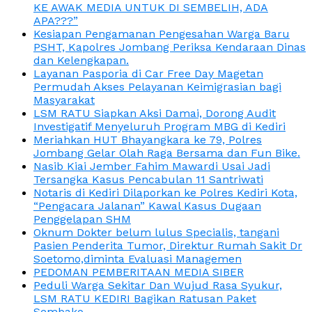
KE AWAK MEDIA UNTUK DI SEMBELIH, ADA
APA???”
Kesiapan Pengamanan Pengesahan Warga Baru
PSHT, Kapolres Jombang Periksa Kendaraan Dinas
dan Kelengkapan.
Layanan Pasporia di Car Free Day Magetan
Permudah Akses Pelayanan Keimigrasian bagi
Masyarakat
LSM RATU Siapkan Aksi Damai, Dorong Audit
Investigatif Menyeluruh Program MBG di Kediri
Meriahkan HUT Bhayangkara ke 79, Polres
Jombang Gelar Olah Raga Bersama dan Fun Bike.
Nasib Kiai Jember Fahim Mawardi Usai Jadi
Tersangka Kasus Pencabulan 11 Santriwati
Notaris di Kediri Dilaporkan ke Polres Kediri Kota,
“Pengacara Jalanan” Kawal Kasus Dugaan
Penggelapan SHM
Oknum Dokter belum lulus Specialis, tangani
Pasien Penderita Tumor, Direktur Rumah Sakit Dr
Soetomo,diminta Evaluasi Managemen
PEDOMAN PEMBERITAAN MEDIA SIBER
Peduli Warga Sekitar Dan Wujud Rasa Syukur,
LSM RATU KEDIRI Bagikan Ratusan Paket
Sembako