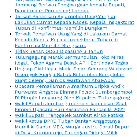
Jombang Berikan Penghargaan kepada Bupati,
Dandim dan Pemenang Lomba.
Terkait Penarikan Sejumplah Uang Yang di
Lakukan Camat Kepada Kades, Kepala Inspektorat
Tuban di Konfirmasi Memilih Bungkam.
Terkait Penarikan Uang Yang di Lakukan Camat
Kepada Kades, Kepala Inspektorat Tuban di
Konfirmasi Memilih Bungkam.
Tidak Benar, ODGJ Dipasung 3 Tahun
Tulungagung Marak Bermunculan Toko Miras
Ilegal, Tokoh Agama Desak APH Bertindak Tegas
Ungkap Giat Ilegal Mafia Solar, Seorang Wartawan
Dikeroyok Hingga Babak Belur oleh Komplotan
Sugit Celeng, Dian Cs Wartawan Abal-Abal
Upacara Pemakaman Almarhum Bripka Andik
Purwanto Anggota Binmas Polsek Sumbergempol
Di Pimpin Langsung Oleh Kapolres Tulungagung
Wakil Bupati Jombang memberikan pesan Saat
Pimpin Upacara Hari Kesaktian Pancasila 2022
Wakil Bupati Trenggalek Sambut Kirab Pataka
Wakil Ketua DPRD Tuban Bantah Anggotanya
Memiliki Dapur MBG, Warga Justru Soroti Dapur
di Desa Kumpulrejo, Parengan Diduga Milik