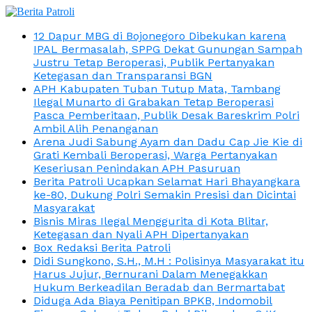
12 Dapur MBG di Bojonegoro Dibekukan karena
IPAL Bermasalah, SPPG Dekat Gunungan Sampah
Justru Tetap Beroperasi, Publik Pertanyakan
Ketegasan dan Transparansi BGN
APH Kabupaten Tuban Tutup Mata, Tambang
Ilegal Munarto di Grabakan Tetap Beroperasi
Pasca Pemberitaan, Publik Desak Bareskrim Polri
Ambil Alih Penanganan
Arena Judi Sabung Ayam dan Dadu Cap Jie Kie di
Grati Kembali Beroperasi, Warga Pertanyakan
Keseriusan Penindakan APH Pasuruan
Berita Patroli Ucapkan Selamat Hari Bhayangkara
ke-80, Dukung Polri Semakin Presisi dan Dicintai
Masyarakat
Bisnis Miras Ilegal Menggurita di Kota Blitar,
Ketegasan dan Nyali APH Dipertanyakan
Box Redaksi Berita Patroli
Didi Sungkono, S.H., M.H : Polisinya Masyarakat itu
Harus Jujur, Bernurani Dalam Menegakkan
Hukum Berkeadilan Beradab dan Bermartabat
Diduga Ada Biaya Penitipan BPKB, Indomobil