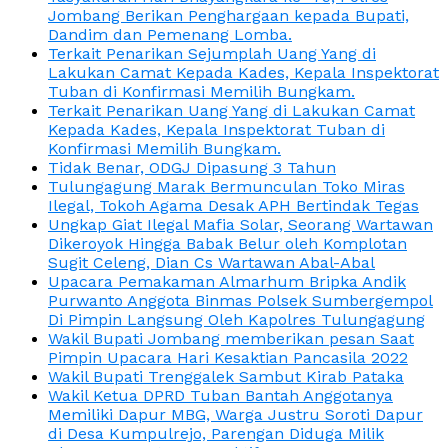
Jombang Berikan Penghargaan kepada Bupati,
Dandim dan Pemenang Lomba.
Terkait Penarikan Sejumplah Uang Yang di
Lakukan Camat Kepada Kades, Kepala Inspektorat
Tuban di Konfirmasi Memilih Bungkam.
Terkait Penarikan Uang Yang di Lakukan Camat
Kepada Kades, Kepala Inspektorat Tuban di
Konfirmasi Memilih Bungkam.
Tidak Benar, ODGJ Dipasung 3 Tahun
Tulungagung Marak Bermunculan Toko Miras
Ilegal, Tokoh Agama Desak APH Bertindak Tegas
Ungkap Giat Ilegal Mafia Solar, Seorang Wartawan
Dikeroyok Hingga Babak Belur oleh Komplotan
Sugit Celeng, Dian Cs Wartawan Abal-Abal
Upacara Pemakaman Almarhum Bripka Andik
Purwanto Anggota Binmas Polsek Sumbergempol
Di Pimpin Langsung Oleh Kapolres Tulungagung
Wakil Bupati Jombang memberikan pesan Saat
Pimpin Upacara Hari Kesaktian Pancasila 2022
Wakil Bupati Trenggalek Sambut Kirab Pataka
Wakil Ketua DPRD Tuban Bantah Anggotanya
Memiliki Dapur MBG, Warga Justru Soroti Dapur
di Desa Kumpulrejo, Parengan Diduga Milik