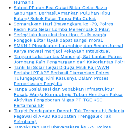
Humanis
Satpol PP dan Bea Cukai Blitar Gelar Razia
Gabungan, Berhasil Amankan Puluhan Ribu
Batang Rokok Polos Tanpa Pita Cukai.
Semarakkan Hari Bhayangkara ke -79, Polres
Kediri Kota Gelar Lomba Menembak 3 Pilar.
Sering lakukan aksi tipu-tipu, Sulis warga
Ponggok Blitar layak dapat sangsi moral.
SMKN 1 Plosoklaten Launching dan Bedah Jurnal
Karya Inovasi menjadi Kekayaan Intelektual
Tangani Laka Lantas Menonjol, Sat Lantas Polres
Jombang Raih Penghargaan dari Kakorlantas Polri
Tanki Isi Solar Ilegal Diduga Milik Kaji WWN
Berlabel PT APE Berhasil Diamankan Polres
Tulungagung, Kini Kasusnya Dalam Proses
Pemeriksaan Penyidik
Tanpa Sosialisasi dan Sebabkan Infrastruktur
Rusak, Warga Kumpulrejo Tuban Hentikan Paksa
Aktivitas Pengeboran Migas PT TGE KSO
Pertamina EP
Target Pendapatan Daerah Tak Terpenuhi, Belanja
Pegawai di APBD Kabupaten Trenggalek Tak
Seimbang.
Tasyakuran Hari Bhayangkara ke -79, Polres