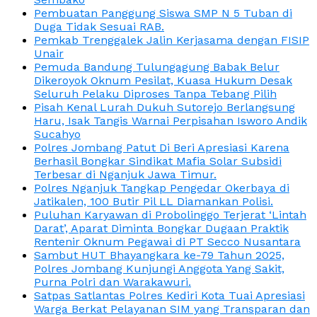
Pembuatan Panggung Siswa SMP N 5 Tuban di
Duga Tidak Sesuai RAB.
Pemkab Trenggalek Jalin Kerjasama dengan FISIP
Unair
Pemuda Bandung Tulungagung Babak Belur
Dikeroyok Oknum Pesilat, Kuasa Hukum Desak
Seluruh Pelaku Diproses Tanpa Tebang Pilih
Pisah Kenal Lurah Dukuh Sutorejo Berlangsung
Haru, Isak Tangis Warnai Perpisahan Isworo Andik
Sucahyo
Polres Jombang Patut Di Beri Apresiasi Karena
Berhasil Bongkar Sindikat Mafia Solar Subsidi
Terbesar di Nganjuk Jawa Timur.
Polres Nganjuk Tangkap Pengedar Okerbaya di
Jatikalen, 100 Butir Pil LL Diamankan Polisi.
Puluhan Karyawan di Probolinggo Terjerat ‘Lintah
Darat’, Aparat Diminta Bongkar Dugaan Praktik
Rentenir Oknum Pegawai di PT Secco Nusantara
Sambut HUT Bhayangkara ke-79 Tahun 2025,
Polres Jombang Kunjungi Anggota Yang Sakit,
Purna Polri dan Warakawuri.
Satpas Satlantas Polres Kediri Kota Tuai Apresiasi
Warga Berkat Pelayanan SIM yang Transparan dan