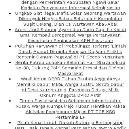
dengan Pemerintah Kabupaten Ngawi Gelar
Kegiatan Penyebaran Informasi Keimigrasian
Ungkap Giat Ilegal Mafia Solar, Seorang Wartawan
Dikeroyok Hingga Babak Belur oleh Komplotan
Sugit Celeng, Dian Cs Wartawan Abal-Abal
Arena Judi Sabung Ayam dan Dadu Cap Jie Kie di
Grati Kembali Beroperasi, Warga Pertanyakan
Keseriusan Penindakan APH Pasuruan
Puluhan Karyawan di Probolinggo Terjerat ‘Lintah
Darat’, Aparat Diminta Bongkar Dugaan Praktik
Rentenir Oknum Pegawai di PT Secco Nusantara
Berita Patroli Ucapkan Selamat Hari Bhayangkara
ke-80, Dukung Polri Semakin Presisi dan Dicintai
Masyarakat
Wakil Ketua DPRD Tuban Bantah Anggotanya
Memiliki Dapur MBG, Warga Justru Soroti Dapur
di Desa Kumpulrejo, Parengan Diduga Milik
Oknum Anggota DPRD Aktif
Tanpa Sosialisasi dan Sebabkan Infrastruktur
Rusak, Warga Kumpulrejo Tuban Hentikan Paksa
Aktivitas Pengeboran Migas PT TGE KSO
Pertamina EP
Pisah Kenal Lurah Dukuh Sutorejo Berlangsung
Haru, Isak Tangis Warnai Perpisahan Isworo Andik