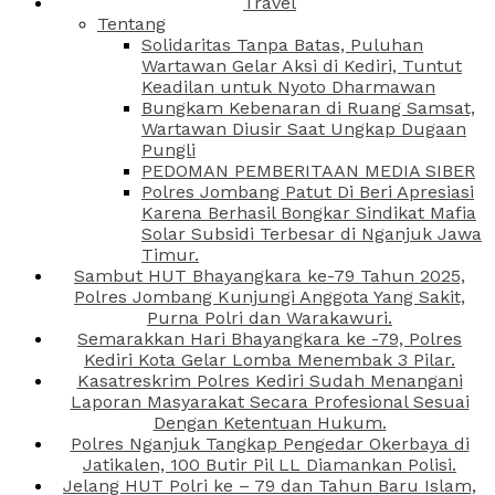
Travel
Tentang
Solidaritas Tanpa Batas, Puluhan
Wartawan Gelar Aksi di Kediri, Tuntut
Keadilan untuk Nyoto Dharmawan
Bungkam Kebenaran di Ruang Samsat,
Wartawan Diusir Saat Ungkap Dugaan
Pungli
PEDOMAN PEMBERITAAN MEDIA SIBER
Polres Jombang Patut Di Beri Apresiasi
Karena Berhasil Bongkar Sindikat Mafia
Solar Subsidi Terbesar di Nganjuk Jawa
Timur.
Sambut HUT Bhayangkara ke-79 Tahun 2025,
Polres Jombang Kunjungi Anggota Yang Sakit,
Purna Polri dan Warakawuri.
Semarakkan Hari Bhayangkara ke -79, Polres
Kediri Kota Gelar Lomba Menembak 3 Pilar.
Kasatreskrim Polres Kediri Sudah Menangani
Laporan Masyarakat Secara Profesional Sesuai
Dengan Ketentuan Hukum.
Polres Nganjuk Tangkap Pengedar Okerbaya di
Jatikalen, 100 Butir Pil LL Diamankan Polisi.
Jelang HUT Polri ke – 79 dan Tahun Baru Islam,