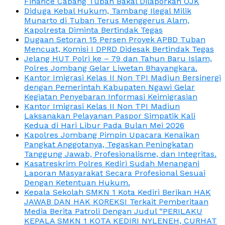
Finance Cabang Tuban Bakal Dilaporkan OJK
Diduga Kebal Hukum, Tambang Ilegal Milik
Munarto di Tuban Terus Menggerus Alam,
Kapolresta Diminta Bertindak Tegas
Dugaan Setoran 15 Persen Proyek APBD Tuban
Mencuat, Komisi I DPRD Didesak Bertindak Tegas
Jelang HUT Polri ke – 79 dan Tahun Baru Islam,
Polres Jombang Gelar Liwetan Bhayangkara.
Kantor Imigrasi Kelas II Non TPI Madiun Bersinergi
dengan Pemerintah Kabupaten Ngawi Gelar
Kegiatan Penyebaran Informasi Keimigrasian
Kantor Imigrasi Kelas II Non TPI Madiun
Laksanakan Pelayanan Paspor Simpatik Kali
Kedua di Hari Libur Pada Bulan Mei 2026
Kapolres Jombang Pimpin Upacara Kenaikan
Pangkat Anggotanya, Tegaskan Peningkatan
Tanggung Jawab, Profesionalisme, dan Integritas.
Kasatreskrim Polres Kediri Sudah Menangani
Laporan Masyarakat Secara Profesional Sesuai
Dengan Ketentuan Hukum.
Kepala Sekolah SMKN 1 Kota Kediri Berikan HAK
JAWAB DAN HAK KOREKSI Terkait Pemberitaan
Media Berita Patroli Dengan Judul “PERILAKU
KEPALA SMKN 1 KOTA KEDIRI NYLENEH, CURHAT