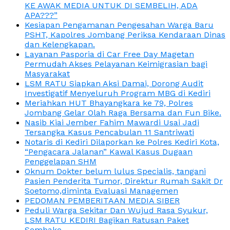
KE AWAK MEDIA UNTUK DI SEMBELIH, ADA
APA???”
Kesiapan Pengamanan Pengesahan Warga Baru
PSHT, Kapolres Jombang Periksa Kendaraan Dinas
dan Kelengkapan.
Layanan Pasporia di Car Free Day Magetan
Permudah Akses Pelayanan Keimigrasian bagi
Masyarakat
LSM RATU Siapkan Aksi Damai, Dorong Audit
Investigatif Menyeluruh Program MBG di Kediri
Meriahkan HUT Bhayangkara ke 79, Polres
Jombang Gelar Olah Raga Bersama dan Fun Bike.
Nasib Kiai Jember Fahim Mawardi Usai Jadi
Tersangka Kasus Pencabulan 11 Santriwati
Notaris di Kediri Dilaporkan ke Polres Kediri Kota,
“Pengacara Jalanan” Kawal Kasus Dugaan
Penggelapan SHM
Oknum Dokter belum lulus Specialis, tangani
Pasien Penderita Tumor, Direktur Rumah Sakit Dr
Soetomo,diminta Evaluasi Managemen
PEDOMAN PEMBERITAAN MEDIA SIBER
Peduli Warga Sekitar Dan Wujud Rasa Syukur,
LSM RATU KEDIRI Bagikan Ratusan Paket
Sembako