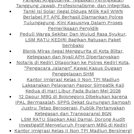
Tanggung Jawab, Profesionalisme, dan Integritas.
Tanki Isi Solar Ilegal Diduga Milik Kaji WWN
Berlabel PT APE Berhasil Diamankan Polres
Tulungagung, Kini Kasusnya Dalam Proses
Pemeriksaan Penyidik
Peduli Warga Sekitar Dan Wujud Rasa Syukur,
LSM RATU KEDIRI Bagikan Ratusan Paket
Sembako
Bisnis Miras Ilegal Menggurita di Kota Blitar,
Ketegasan dan Nyali APH Dipertanyakan
Notaris di Kediri Dilaporkan ke Polres Kediri Kota,
“Pengacara Jalanan” Kawal Kasus Dugaan
Penggelapan SHM
Kantor Imigrasi Kelas II Non TPI Madiun
Laksanakan Pelayanan Paspor Simpatik Kali
Kedua di Hari Libur Pada Bulan Mei 2026
12 Dapur MBG di Bojonegoro Dibekukan karena
IPAL Bermasalah, SPPG Dekat Gunungan Sampah
Justru Tetap Beroperasi, Publik Pertanyakan
Ketegasan dan Transparansi BGN
LSM RATU Siapkan Aksi Damai, Dorong Audit
Investigatif Menyeluruh Program MBG di Kediri
Kantor Imigrasi Kelas II Non TPI Madiun Bersinergi