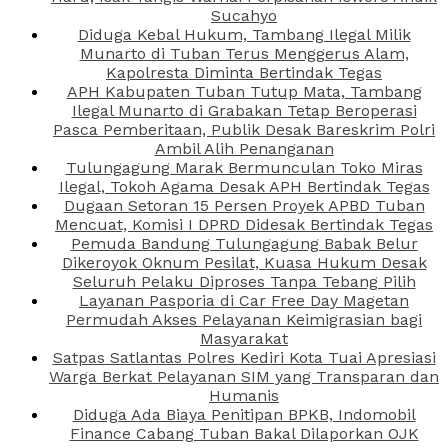
Sucahyo
Diduga Kebal Hukum, Tambang Ilegal Milik
Munarto di Tuban Terus Menggerus Alam,
Kapolresta Diminta Bertindak Tegas
APH Kabupaten Tuban Tutup Mata, Tambang
Ilegal Munarto di Grabakan Tetap Beroperasi
Pasca Pemberitaan, Publik Desak Bareskrim Polri
Ambil Alih Penanganan
Tulungagung Marak Bermunculan Toko Miras
Ilegal, Tokoh Agama Desak APH Bertindak Tegas
Dugaan Setoran 15 Persen Proyek APBD Tuban
Mencuat, Komisi I DPRD Didesak Bertindak Tegas
Pemuda Bandung Tulungagung Babak Belur
Dikeroyok Oknum Pesilat, Kuasa Hukum Desak
Seluruh Pelaku Diproses Tanpa Tebang Pilih
Layanan Pasporia di Car Free Day Magetan
Permudah Akses Pelayanan Keimigrasian bagi
Masyarakat
Satpas Satlantas Polres Kediri Kota Tuai Apresiasi
Warga Berkat Pelayanan SIM yang Transparan dan
Humanis
Diduga Ada Biaya Penitipan BPKB, Indomobil
Finance Cabang Tuban Bakal Dilaporkan OJK