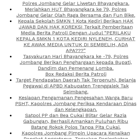
Polres Jombang Gelar Liwetan Bhayangkara.
Meriahkan HUT Bhayangkara ke 79, Polres
Jombang Gelar Olah Raga Bersama dan Fun Bike.
Kepala Sekolah SMKN 1 Kota Kediri Berikan HAK
JAWAB DAN HAK KOREKSI Terkait Pemberitaan
Media Berita Patroli Dengan Judul “PERILAKU
KEPALA SMKN 1 KOTA KEDIRI NYLENEH, CURHAT
KE AWAK MEDIA UNTUK DI SEMBELIH, ADA
APA???”
Tasyakuran Hari Bhayangkara ke -79, Polres
Jombang Berikan Penghargaan kepada Bupati,
Dandim dan Pemenang Lomba.
Box Redaksi Berita Patroli
Target Pendapatan Daerah Tak Terpenuhi, Belanja
Pegawai di APBD Kabupaten Trenggalek Tak
Seimbang.
Kesiapan Pengamanan Pengesahan Warga Baru
PSHT, Kapolres Jombang Periksa Kendaraan Dinas
dan Kelengkapan.
Satpol PP dan Bea Cukai Blitar Gelar Razia
Gabungan, Berhasil Amankan Puluhan Ribu
Batang Rokok Polos Tanpa Pita Cukai.
Kapolres Jombang Pimpin Upacara Kenaikan
Pangkat Anggotanya, Tegaskan Peningkatan