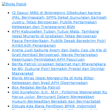
12 Dapur MBG di Bojonegoro Dibekukan karena
IPAL Bermasalah, SPPG Dekat Gunungan Sampah
Justru Tetap Beroperasi, Publik Pertanyakan
Ketegasan dan Transparansi BGN
APH Kabupaten Tuban Tutup Mata, Tambang
Ilegal Munarto di Grabakan Tetap Beroperasi
Pasca Pemberitaan, Publik Desak Bareskrim Polri
Ambil Alih Penanganan
Arena Judi Sabung Ayam dan Dadu Cap Jie Kie di
Grati Kembali Beroperasi, Warga Pertanyakan
Keseriusan Penindakan APH Pasuruan
Berita Patroli Ucapkan Selamat Hari Bhayangkara
ke-80, Dukung Polri Semakin Presisi dan Dicintai
Masyarakat
Bisnis Miras Ilegal Menggurita di Kota Blitar,
Ketegasan dan Nyali APH Dipertanyakan
Box Redaksi Berita Patroli
Didi Sungkono, S.H., M.H : Polisinya Masyarakat itu
Harus Jujur, Bernurani Dalam Menegakkan
Hukum Berkeadilan Beradab dan Bermartabat
Diduga Ada Biaya Penitipan BPKB, Indomobil