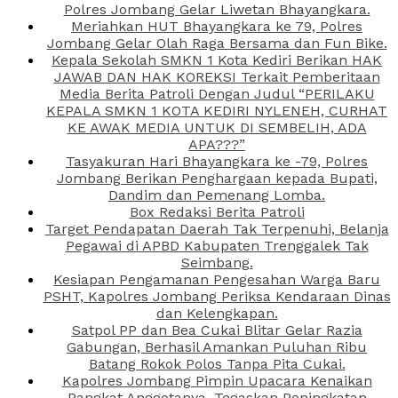
Polres Jombang Gelar Liwetan Bhayangkara.
Meriahkan HUT Bhayangkara ke 79, Polres
Jombang Gelar Olah Raga Bersama dan Fun Bike.
Kepala Sekolah SMKN 1 Kota Kediri Berikan HAK
JAWAB DAN HAK KOREKSI Terkait Pemberitaan
Media Berita Patroli Dengan Judul “PERILAKU
KEPALA SMKN 1 KOTA KEDIRI NYLENEH, CURHAT
KE AWAK MEDIA UNTUK DI SEMBELIH, ADA
APA???”
Tasyakuran Hari Bhayangkara ke -79, Polres
Jombang Berikan Penghargaan kepada Bupati,
Dandim dan Pemenang Lomba.
Box Redaksi Berita Patroli
Target Pendapatan Daerah Tak Terpenuhi, Belanja
Pegawai di APBD Kabupaten Trenggalek Tak
Seimbang.
Kesiapan Pengamanan Pengesahan Warga Baru
PSHT, Kapolres Jombang Periksa Kendaraan Dinas
dan Kelengkapan.
Satpol PP dan Bea Cukai Blitar Gelar Razia
Gabungan, Berhasil Amankan Puluhan Ribu
Batang Rokok Polos Tanpa Pita Cukai.
Kapolres Jombang Pimpin Upacara Kenaikan
Pangkat Anggotanya, Tegaskan Peningkatan