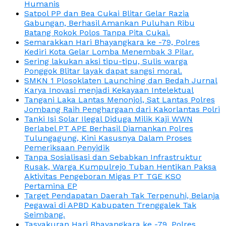
Humanis
Satpol PP dan Bea Cukai Blitar Gelar Razia
Gabungan, Berhasil Amankan Puluhan Ribu
Batang Rokok Polos Tanpa Pita Cukai.
Semarakkan Hari Bhayangkara ke -79, Polres
Kediri Kota Gelar Lomba Menembak 3 Pilar.
Sering lakukan aksi tipu-tipu, Sulis warga
Ponggok Blitar layak dapat sangsi moral.
SMKN 1 Plosoklaten Launching dan Bedah Jurnal
Karya Inovasi menjadi Kekayaan Intelektual
Tangani Laka Lantas Menonjol, Sat Lantas Polres
Jombang Raih Penghargaan dari Kakorlantas Polri
Tanki Isi Solar Ilegal Diduga Milik Kaji WWN
Berlabel PT APE Berhasil Diamankan Polres
Tulungagung, Kini Kasusnya Dalam Proses
Pemeriksaan Penyidik
Tanpa Sosialisasi dan Sebabkan Infrastruktur
Rusak, Warga Kumpulrejo Tuban Hentikan Paksa
Aktivitas Pengeboran Migas PT TGE KSO
Pertamina EP
Target Pendapatan Daerah Tak Terpenuhi, Belanja
Pegawai di APBD Kabupaten Trenggalek Tak
Seimbang.
Tasyakuran Hari Bhayangkara ke -79, Polres