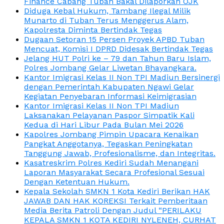
Finance Cabang Tuban Bakal Dilaporkan OJK
Diduga Kebal Hukum, Tambang Ilegal Milik
Munarto di Tuban Terus Menggerus Alam,
Kapolresta Diminta Bertindak Tegas
Dugaan Setoran 15 Persen Proyek APBD Tuban
Mencuat, Komisi I DPRD Didesak Bertindak Tegas
Jelang HUT Polri ke – 79 dan Tahun Baru Islam,
Polres Jombang Gelar Liwetan Bhayangkara.
Kantor Imigrasi Kelas II Non TPI Madiun Bersinergi
dengan Pemerintah Kabupaten Ngawi Gelar
Kegiatan Penyebaran Informasi Keimigrasian
Kantor Imigrasi Kelas II Non TPI Madiun
Laksanakan Pelayanan Paspor Simpatik Kali
Kedua di Hari Libur Pada Bulan Mei 2026
Kapolres Jombang Pimpin Upacara Kenaikan
Pangkat Anggotanya, Tegaskan Peningkatan
Tanggung Jawab, Profesionalisme, dan Integritas.
Kasatreskrim Polres Kediri Sudah Menangani
Laporan Masyarakat Secara Profesional Sesuai
Dengan Ketentuan Hukum.
Kepala Sekolah SMKN 1 Kota Kediri Berikan HAK
JAWAB DAN HAK KOREKSI Terkait Pemberitaan
Media Berita Patroli Dengan Judul “PERILAKU
KEPALA SMKN 1 KOTA KEDIRI NYLENEH, CURHAT