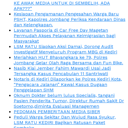
KE AWAK MEDIA UNTUK DI SEMBELIH, ADA
APA???”
Kesiapan Pengamanan Pengesahan Warga Baru
PSHT, Kapolres Jombang Periksa Kendaraan Dinas
dan Kelengkapan.
Layanan Pasporia di Car Free Day Magetan
Permudah Akses Pelayanan Keimigrasian bagi
Masyarakat
LSM RATU Siapkan Aksi Damai, Dorong Audit
Investigatif Menyeluruh Program MBG di Kediri
Meriahkan HUT Bhayangkara ke 79, Polres
Jombang Gelar Olah Raga Bersama dan Fun Bike.
Nasib Kiai Jember Fahim Mawardi Usai Jadi
Tersangka Kasus Pencabulan 11 Santriwati
Notaris di Kediri Dilaporkan ke Polres Kediri Kota,
“Pengacara Jalanan” Kawal Kasus Dugaan
Penggelapan SHM
Oknum Dokter belum lulus Specialis, tangani
Pasien Penderita Tumor, Direktur Rumah Sakit Dr
Soetomo,diminta Evaluasi Managemen
PEDOMAN PEMBERITAAN MEDIA SIBER
Peduli Warga Sekitar Dan Wujud Rasa Syukur,
LSM RATU KEDIRI Bagikan Ratusan Paket
Sembako