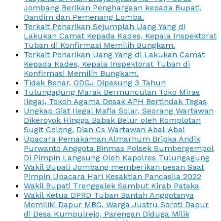
Jombang Berikan Penghargaan kepada Bupati,
Dandim dan Pemenang Lomba.
Terkait Penarikan Sejumplah Uang Yang di
Lakukan Camat Kepada Kades, Kepala Inspektorat
Tuban di Konfirmasi Memilih Bungkam.
Terkait Penarikan Uang Yang di Lakukan Camat
Kepada Kades, Kepala Inspektorat Tuban di
Konfirmasi Memilih Bungkam.
Tidak Benar, ODGJ Dipasung 3 Tahun
Tulungagung Marak Bermunculan Toko Miras
Ilegal, Tokoh Agama Desak APH Bertindak Tegas
Ungkap Giat Ilegal Mafia Solar, Seorang Wartawan
Dikeroyok Hingga Babak Belur oleh Komplotan
Sugit Celeng, Dian Cs Wartawan Abal-Abal
Upacara Pemakaman Almarhum Bripka Andik
Purwanto Anggota Binmas Polsek Sumbergempol
Di Pimpin Langsung Oleh Kapolres Tulungagung
Wakil Bupati Jombang memberikan pesan Saat
Pimpin Upacara Hari Kesaktian Pancasila 2022
Wakil Bupati Trenggalek Sambut Kirab Pataka
Wakil Ketua DPRD Tuban Bantah Anggotanya
Memiliki Dapur MBG, Warga Justru Soroti Dapur
di Desa Kumpulrejo, Parengan Diduga Milik