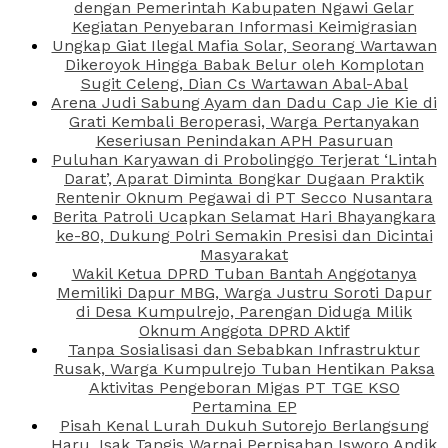
dengan Pemerintah Kabupaten Ngawi Gelar
Kegiatan Penyebaran Informasi Keimigrasian
Ungkap Giat Ilegal Mafia Solar, Seorang Wartawan
Dikeroyok Hingga Babak Belur oleh Komplotan
Sugit Celeng, Dian Cs Wartawan Abal-Abal
Arena Judi Sabung Ayam dan Dadu Cap Jie Kie di
Grati Kembali Beroperasi, Warga Pertanyakan
Keseriusan Penindakan APH Pasuruan
Puluhan Karyawan di Probolinggo Terjerat ‘Lintah
Darat’, Aparat Diminta Bongkar Dugaan Praktik
Rentenir Oknum Pegawai di PT Secco Nusantara
Berita Patroli Ucapkan Selamat Hari Bhayangkara
ke-80, Dukung Polri Semakin Presisi dan Dicintai
Masyarakat
Wakil Ketua DPRD Tuban Bantah Anggotanya
Memiliki Dapur MBG, Warga Justru Soroti Dapur
di Desa Kumpulrejo, Parengan Diduga Milik
Oknum Anggota DPRD Aktif
Tanpa Sosialisasi dan Sebabkan Infrastruktur
Rusak, Warga Kumpulrejo Tuban Hentikan Paksa
Aktivitas Pengeboran Migas PT TGE KSO
Pertamina EP
Pisah Kenal Lurah Dukuh Sutorejo Berlangsung
Haru, Isak Tangis Warnai Perpisahan Isworo Andik