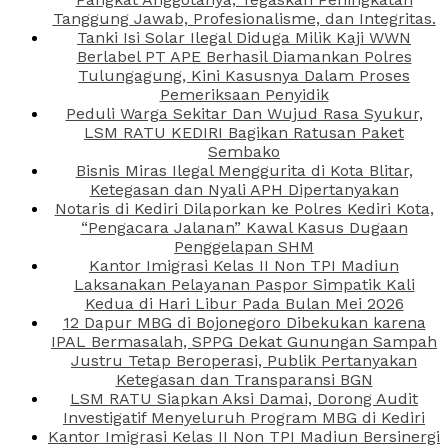
Tanggung Jawab, Profesionalisme, dan Integritas.
Tanki Isi Solar Ilegal Diduga Milik Kaji WWN
Berlabel PT APE Berhasil Diamankan Polres
Tulungagung, Kini Kasusnya Dalam Proses
Pemeriksaan Penyidik
Peduli Warga Sekitar Dan Wujud Rasa Syukur,
LSM RATU KEDIRI Bagikan Ratusan Paket
Sembako
Bisnis Miras Ilegal Menggurita di Kota Blitar,
Ketegasan dan Nyali APH Dipertanyakan
Notaris di Kediri Dilaporkan ke Polres Kediri Kota,
“Pengacara Jalanan” Kawal Kasus Dugaan
Penggelapan SHM
Kantor Imigrasi Kelas II Non TPI Madiun
Laksanakan Pelayanan Paspor Simpatik Kali
Kedua di Hari Libur Pada Bulan Mei 2026
12 Dapur MBG di Bojonegoro Dibekukan karena
IPAL Bermasalah, SPPG Dekat Gunungan Sampah
Justru Tetap Beroperasi, Publik Pertanyakan
Ketegasan dan Transparansi BGN
LSM RATU Siapkan Aksi Damai, Dorong Audit
Investigatif Menyeluruh Program MBG di Kediri
Kantor Imigrasi Kelas II Non TPI Madiun Bersinergi