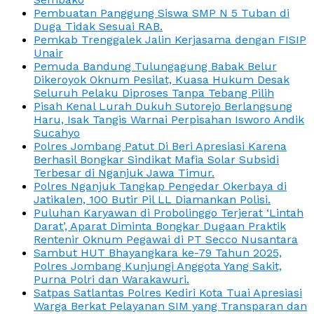
Pembuatan Panggung Siswa SMP N 5 Tuban di
Duga Tidak Sesuai RAB.
Pemkab Trenggalek Jalin Kerjasama dengan FISIP
Unair
Pemuda Bandung Tulungagung Babak Belur
Dikeroyok Oknum Pesilat, Kuasa Hukum Desak
Seluruh Pelaku Diproses Tanpa Tebang Pilih
Pisah Kenal Lurah Dukuh Sutorejo Berlangsung
Haru, Isak Tangis Warnai Perpisahan Isworo Andik
Sucahyo
Polres Jombang Patut Di Beri Apresiasi Karena
Berhasil Bongkar Sindikat Mafia Solar Subsidi
Terbesar di Nganjuk Jawa Timur.
Polres Nganjuk Tangkap Pengedar Okerbaya di
Jatikalen, 100 Butir Pil LL Diamankan Polisi.
Puluhan Karyawan di Probolinggo Terjerat ‘Lintah
Darat’, Aparat Diminta Bongkar Dugaan Praktik
Rentenir Oknum Pegawai di PT Secco Nusantara
Sambut HUT Bhayangkara ke-79 Tahun 2025,
Polres Jombang Kunjungi Anggota Yang Sakit,
Purna Polri dan Warakawuri.
Satpas Satlantas Polres Kediri Kota Tuai Apresiasi
Warga Berkat Pelayanan SIM yang Transparan dan