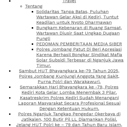
Travel
Tentang
Solidaritas Tanpa Batas, Puluhan
Wartawan Gelar Aksi di Kediri, Tuntut
Keadilan untuk Nyoto Dharmawan
Bungkam Kebenaran di Ruang Samsat,
Wartawan Diusir Saat Ungkap Dugaan
Pungli
PEDOMAN PEMBERITAAN MEDIA SIBER
Polres Jombang Patut Di Beri Apresiasi
Karena Berhasil Bongkar Sindikat Mafia
Solar Subsidi Terbesar di Nganjuk Jawa
Timur.
Sambut HUT Bhayangkara ke-79 Tahun 2025,
Polres Jombang Kunjungi Anggota Yang Sakit,
Purna Polri dan Warakawuri.
Semarakkan Hari Bhayangkara ke -79, Polres
Kediri Kota Gelar Lomba Menembak 3 Pilar.
Kasatreskrim Polres Kediri Sudah Menangani
Laporan Masyarakat Secara Profesional Sesuai
Dengan Ketentuan Hukum.
Polres Nganjuk Tangkap Pengedar Okerbaya di
Jatikalen, 100 Butir Pil LL Diamankan Polisi.
Jelang HUT Polri ke – 79 dan Tahun Baru Islam,