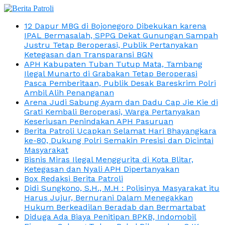
12 Dapur MBG di Bojonegoro Dibekukan karena
IPAL Bermasalah, SPPG Dekat Gunungan Sampah
Justru Tetap Beroperasi, Publik Pertanyakan
Ketegasan dan Transparansi BGN
APH Kabupaten Tuban Tutup Mata, Tambang
Ilegal Munarto di Grabakan Tetap Beroperasi
Pasca Pemberitaan, Publik Desak Bareskrim Polri
Ambil Alih Penanganan
Arena Judi Sabung Ayam dan Dadu Cap Jie Kie di
Grati Kembali Beroperasi, Warga Pertanyakan
Keseriusan Penindakan APH Pasuruan
Berita Patroli Ucapkan Selamat Hari Bhayangkara
ke-80, Dukung Polri Semakin Presisi dan Dicintai
Masyarakat
Bisnis Miras Ilegal Menggurita di Kota Blitar,
Ketegasan dan Nyali APH Dipertanyakan
Box Redaksi Berita Patroli
Didi Sungkono, S.H., M.H : Polisinya Masyarakat itu
Harus Jujur, Bernurani Dalam Menegakkan
Hukum Berkeadilan Beradab dan Bermartabat
Diduga Ada Biaya Penitipan BPKB, Indomobil