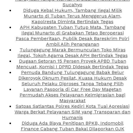
Sucahyo
Diduga Kebal Hukum, Tambang Ilegal Milik
Munarto di Tuban Terus Menggerus Alam,
Kapolresta Diminta Bertindak Tegas
APH Kabupaten Tuban Tutup Mata, Tambang
Ilegal Munarto di Grabakan Tetap Beroperasi
Pasca Pemberitaan, Publik Desak Bareskrim Polri
Ambil Alih Penanganan
Tulungagung Marak Bermunculan Toko Miras
Ilegal, Tokoh Agama Desak APH Bertindak Tegas
Dugaan Setoran 15 Persen Proyek APBD Tuban
Mencuat, Komisi I DPRD Didesak Bertindak Tegas
Pemuda Bandung Tulungagung Babak Belur
Dikeroyok Oknum Pesilat, Kuasa Hukum Desak
Seluruh Pelaku Diproses Tanpa Tebang Pilih
Layanan Pasporia di Car Free Day Magetan
Permudah Akses Pelayanan Keimigrasian bagi
Masyarakat
Satpas Satlantas Polres Kediri Kota Tuai Apresiasi
Warga Berkat Pelayanan SIM yang Transparan dan
Humanis
Diduga Ada Biaya Penitipan BPKB, Indomobil
Finance Cabang Tuban Bakal Dilaporkan OJK