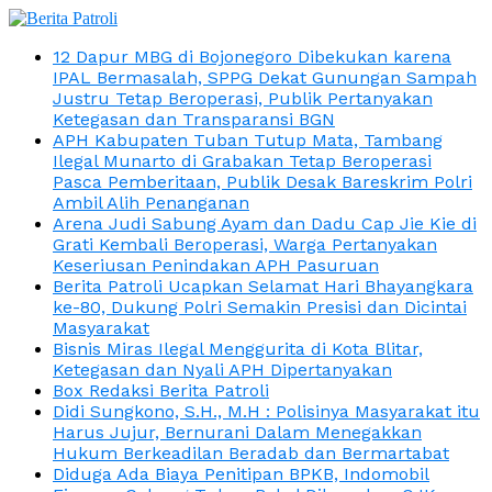
12 Dapur MBG di Bojonegoro Dibekukan karena
IPAL Bermasalah, SPPG Dekat Gunungan Sampah
Justru Tetap Beroperasi, Publik Pertanyakan
Ketegasan dan Transparansi BGN
APH Kabupaten Tuban Tutup Mata, Tambang
Ilegal Munarto di Grabakan Tetap Beroperasi
Pasca Pemberitaan, Publik Desak Bareskrim Polri
Ambil Alih Penanganan
Arena Judi Sabung Ayam dan Dadu Cap Jie Kie di
Grati Kembali Beroperasi, Warga Pertanyakan
Keseriusan Penindakan APH Pasuruan
Berita Patroli Ucapkan Selamat Hari Bhayangkara
ke-80, Dukung Polri Semakin Presisi dan Dicintai
Masyarakat
Bisnis Miras Ilegal Menggurita di Kota Blitar,
Ketegasan dan Nyali APH Dipertanyakan
Box Redaksi Berita Patroli
Didi Sungkono, S.H., M.H : Polisinya Masyarakat itu
Harus Jujur, Bernurani Dalam Menegakkan
Hukum Berkeadilan Beradab dan Bermartabat
Diduga Ada Biaya Penitipan BPKB, Indomobil