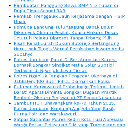
Pembuatan Panggung Siswa SMP N 5 Tuban di
Duga Tidak Sesuai RAB.
Pemkab Trenggalek Jalin Kerjasama dengan FISIP
Unair
Pemuda Bandung Tulungagung Babak Belur
Dikeroyok Oknum Pesilat, Kuasa Hukum Desak
Seluruh Pelaku Diproses Tanpa Tebang Pilih
Pisah Kenal Lurah Dukuh Sutorejo Berlangsung
Haru, Isak Tangis Warnai Perpisahan Isworo Andik
Sucahyo
Polres Jombang Patut Di Beri Apresiasi Karena
Berhasil Bongkar Sindikat Mafia Solar Subsidi
Terbesar di Nganjuk Jawa Timur.
Polres Nganjuk Tangkap Pengedar Okerbaya di
Jatikalen, 100 Butir Pil LL Diamankan Polisi.
Puluhan Karyawan di Probolinggo Terjerat ‘Lintah
Darat’, Aparat Diminta Bongkar Dugaan Praktik
Rentenir Oknum Pegawai di PT Secco Nusantara
Sambut HUT Bhayangkara ke-79 Tahun 2025,
Polres Jombang Kunjungi Anggota Yang Sakit,
Purna Polri dan Warakawuri.
Satpas Satlantas Polres Kediri Kota Tuai Apresiasi
Warga Berkat Pelayanan SIM yang Transparan dan