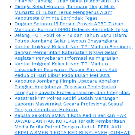
Finance Cabang Tuban Bakal Dilaporkan OJK
Diduga Kebal Hukum, Tambang Ilegal Milik
Munarto di Tuban Terus Menggerus Alam,
Kapolresta Diminta Bertindak Tegas
Dugaan Setoran 15 Persen Proyek APBD Tuban
Mencuat, Komisi I DPRD Didesak Bertindak Tegas
Jelang HUT Polri ke – 79 dan Tahun Baru Islam,
Polres Jombang Gelar Liwetan Bhayangkara.
Kantor Imigrasi Kelas II Non TPI Madiun Bersinergi
dengan Pemerintah Kabupaten Ngawi Gelar
Kegiatan Penyebaran Informasi Keimigrasian
Kantor Imigrasi Kelas II Non TPI Madiun
Laksanakan Pelayanan Paspor Simpatik Kali
Kedua di Hari Libur Pada Bulan Mei 2026
Kapolres Jombang Pimpin Upacara Kenaikan
Pangkat Anggotanya, Tegaskan Peningkatan
Tanggung Jawab, Profesionalisme, dan Integritas.
Kasatreskrim Polres Kediri Sudah Menangani
Laporan Masyarakat Secara Profesional Sesuai
Dengan Ketentuan Hukum.
Kepala Sekolah SMKN 1 Kota Kediri Berikan HAK
JAWAB DAN HAK KOREKSI Terkait Pemberitaan
Media Berita Patroli Dengan Judul “PERILAKU
KEPALA SMKN 1 KOTA KEDIRI NYLENEH, CURHAT