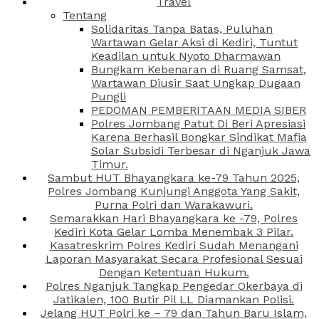
Travel
Tentang
Solidaritas Tanpa Batas, Puluhan
Wartawan Gelar Aksi di Kediri, Tuntut
Keadilan untuk Nyoto Dharmawan
Bungkam Kebenaran di Ruang Samsat,
Wartawan Diusir Saat Ungkap Dugaan
Pungli
PEDOMAN PEMBERITAAN MEDIA SIBER
Polres Jombang Patut Di Beri Apresiasi
Karena Berhasil Bongkar Sindikat Mafia
Solar Subsidi Terbesar di Nganjuk Jawa
Timur.
Sambut HUT Bhayangkara ke-79 Tahun 2025,
Polres Jombang Kunjungi Anggota Yang Sakit,
Purna Polri dan Warakawuri.
Semarakkan Hari Bhayangkara ke -79, Polres
Kediri Kota Gelar Lomba Menembak 3 Pilar.
Kasatreskrim Polres Kediri Sudah Menangani
Laporan Masyarakat Secara Profesional Sesuai
Dengan Ketentuan Hukum.
Polres Nganjuk Tangkap Pengedar Okerbaya di
Jatikalen, 100 Butir Pil LL Diamankan Polisi.
Jelang HUT Polri ke – 79 dan Tahun Baru Islam,