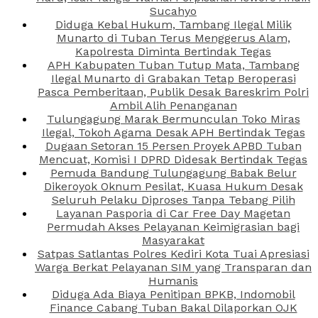
Sucahyo
Diduga Kebal Hukum, Tambang Ilegal Milik
Munarto di Tuban Terus Menggerus Alam,
Kapolresta Diminta Bertindak Tegas
APH Kabupaten Tuban Tutup Mata, Tambang
Ilegal Munarto di Grabakan Tetap Beroperasi
Pasca Pemberitaan, Publik Desak Bareskrim Polri
Ambil Alih Penanganan
Tulungagung Marak Bermunculan Toko Miras
Ilegal, Tokoh Agama Desak APH Bertindak Tegas
Dugaan Setoran 15 Persen Proyek APBD Tuban
Mencuat, Komisi I DPRD Didesak Bertindak Tegas
Pemuda Bandung Tulungagung Babak Belur
Dikeroyok Oknum Pesilat, Kuasa Hukum Desak
Seluruh Pelaku Diproses Tanpa Tebang Pilih
Layanan Pasporia di Car Free Day Magetan
Permudah Akses Pelayanan Keimigrasian bagi
Masyarakat
Satpas Satlantas Polres Kediri Kota Tuai Apresiasi
Warga Berkat Pelayanan SIM yang Transparan dan
Humanis
Diduga Ada Biaya Penitipan BPKB, Indomobil
Finance Cabang Tuban Bakal Dilaporkan OJK