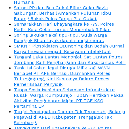
Humanis
Satpol PP dan Bea Cukai Blitar Gelar Razia
Gabungan, Berhasil Amankan Puluhan Ribu
Batang Rokok Polos Tanpa Pita Cukai.
Semarakkan Hari Bhayangkara ke -79, Polres
Kediri Kota Gelar Lomba Menembak 3 Pilar.
Sering lakukan aksi tipu-tipu, Sulis warga
Ponggok Blitar layak dapat sangsi moral.
SMKN 1 Plosoklaten Launching dan Bedah Jurnal
Karya Inovasi menjadi Kekayaan Intelektual
Tangani Laka Lantas Menonjol, Sat Lantas Polres
Jombang Raih Penghargaan dari Kakorlantas Polri
Tanki Isi Solar Ilegal Diduga Milik Kaji WWN
Berlabel PT APE Berhasil Diamankan Polres
Tulungagung, Kini Kasusnya Dalam Proses
Pemeriksaan Penyidik
Tanpa Sosialisasi dan Sebabkan Infrastruktur
Rusak, Warga Kumpulrejo Tuban Hentikan Paksa
Aktivitas Pengeboran Migas PT TGE KSO
Pertamina EP
Target Pendapatan Daerah Tak Terpenuhi, Belanja
Pegawai di APBD Kabupaten Trenggalek Tak
Seimbang.
Tasyakuran Hari Bhayangkara ke -79, Polres