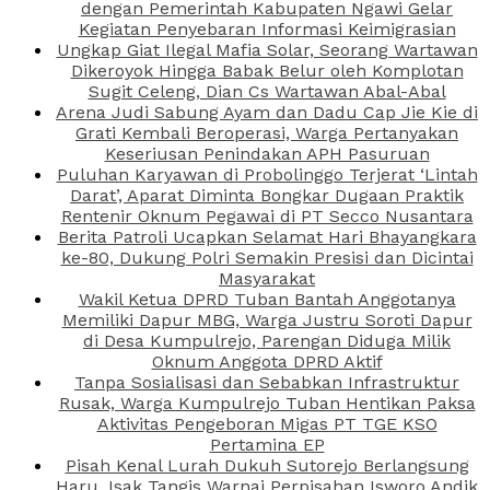
dengan Pemerintah Kabupaten Ngawi Gelar
Kegiatan Penyebaran Informasi Keimigrasian
Ungkap Giat Ilegal Mafia Solar, Seorang Wartawan
Dikeroyok Hingga Babak Belur oleh Komplotan
Sugit Celeng, Dian Cs Wartawan Abal-Abal
Arena Judi Sabung Ayam dan Dadu Cap Jie Kie di
Grati Kembali Beroperasi, Warga Pertanyakan
Keseriusan Penindakan APH Pasuruan
Puluhan Karyawan di Probolinggo Terjerat ‘Lintah
Darat’, Aparat Diminta Bongkar Dugaan Praktik
Rentenir Oknum Pegawai di PT Secco Nusantara
Berita Patroli Ucapkan Selamat Hari Bhayangkara
ke-80, Dukung Polri Semakin Presisi dan Dicintai
Masyarakat
Wakil Ketua DPRD Tuban Bantah Anggotanya
Memiliki Dapur MBG, Warga Justru Soroti Dapur
di Desa Kumpulrejo, Parengan Diduga Milik
Oknum Anggota DPRD Aktif
Tanpa Sosialisasi dan Sebabkan Infrastruktur
Rusak, Warga Kumpulrejo Tuban Hentikan Paksa
Aktivitas Pengeboran Migas PT TGE KSO
Pertamina EP
Pisah Kenal Lurah Dukuh Sutorejo Berlangsung
Haru, Isak Tangis Warnai Perpisahan Isworo Andik