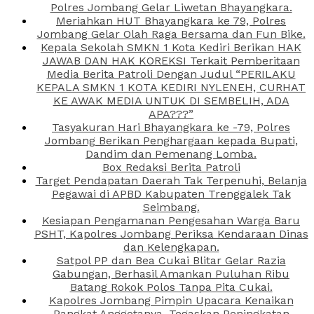
Polres Jombang Gelar Liwetan Bhayangkara.
Meriahkan HUT Bhayangkara ke 79, Polres
Jombang Gelar Olah Raga Bersama dan Fun Bike.
Kepala Sekolah SMKN 1 Kota Kediri Berikan HAK
JAWAB DAN HAK KOREKSI Terkait Pemberitaan
Media Berita Patroli Dengan Judul “PERILAKU
KEPALA SMKN 1 KOTA KEDIRI NYLENEH, CURHAT
KE AWAK MEDIA UNTUK DI SEMBELIH, ADA
APA???”
Tasyakuran Hari Bhayangkara ke -79, Polres
Jombang Berikan Penghargaan kepada Bupati,
Dandim dan Pemenang Lomba.
Box Redaksi Berita Patroli
Target Pendapatan Daerah Tak Terpenuhi, Belanja
Pegawai di APBD Kabupaten Trenggalek Tak
Seimbang.
Kesiapan Pengamanan Pengesahan Warga Baru
PSHT, Kapolres Jombang Periksa Kendaraan Dinas
dan Kelengkapan.
Satpol PP dan Bea Cukai Blitar Gelar Razia
Gabungan, Berhasil Amankan Puluhan Ribu
Batang Rokok Polos Tanpa Pita Cukai.
Kapolres Jombang Pimpin Upacara Kenaikan
Pangkat Anggotanya, Tegaskan Peningkatan