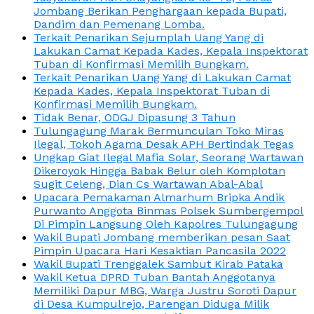
Jombang Berikan Penghargaan kepada Bupati,
Dandim dan Pemenang Lomba.
Terkait Penarikan Sejumplah Uang Yang di
Lakukan Camat Kepada Kades, Kepala Inspektorat
Tuban di Konfirmasi Memilih Bungkam.
Terkait Penarikan Uang Yang di Lakukan Camat
Kepada Kades, Kepala Inspektorat Tuban di
Konfirmasi Memilih Bungkam.
Tidak Benar, ODGJ Dipasung 3 Tahun
Tulungagung Marak Bermunculan Toko Miras
Ilegal, Tokoh Agama Desak APH Bertindak Tegas
Ungkap Giat Ilegal Mafia Solar, Seorang Wartawan
Dikeroyok Hingga Babak Belur oleh Komplotan
Sugit Celeng, Dian Cs Wartawan Abal-Abal
Upacara Pemakaman Almarhum Bripka Andik
Purwanto Anggota Binmas Polsek Sumbergempol
Di Pimpin Langsung Oleh Kapolres Tulungagung
Wakil Bupati Jombang memberikan pesan Saat
Pimpin Upacara Hari Kesaktian Pancasila 2022
Wakil Bupati Trenggalek Sambut Kirab Pataka
Wakil Ketua DPRD Tuban Bantah Anggotanya
Memiliki Dapur MBG, Warga Justru Soroti Dapur
di Desa Kumpulrejo, Parengan Diduga Milik