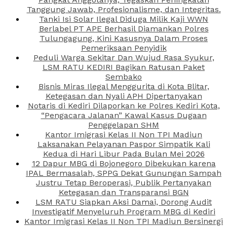
Tanggung Jawab, Profesionalisme, dan Integritas.
Tanki Isi Solar Ilegal Diduga Milik Kaji WWN
Berlabel PT APE Berhasil Diamankan Polres
Tulungagung, Kini Kasusnya Dalam Proses
Pemeriksaan Penyidik
Peduli Warga Sekitar Dan Wujud Rasa Syukur,
LSM RATU KEDIRI Bagikan Ratusan Paket
Sembako
Bisnis Miras Ilegal Menggurita di Kota Blitar,
Ketegasan dan Nyali APH Dipertanyakan
Notaris di Kediri Dilaporkan ke Polres Kediri Kota,
“Pengacara Jalanan” Kawal Kasus Dugaan
Penggelapan SHM
Kantor Imigrasi Kelas II Non TPI Madiun
Laksanakan Pelayanan Paspor Simpatik Kali
Kedua di Hari Libur Pada Bulan Mei 2026
12 Dapur MBG di Bojonegoro Dibekukan karena
IPAL Bermasalah, SPPG Dekat Gunungan Sampah
Justru Tetap Beroperasi, Publik Pertanyakan
Ketegasan dan Transparansi BGN
LSM RATU Siapkan Aksi Damai, Dorong Audit
Investigatif Menyeluruh Program MBG di Kediri
Kantor Imigrasi Kelas II Non TPI Madiun Bersinergi