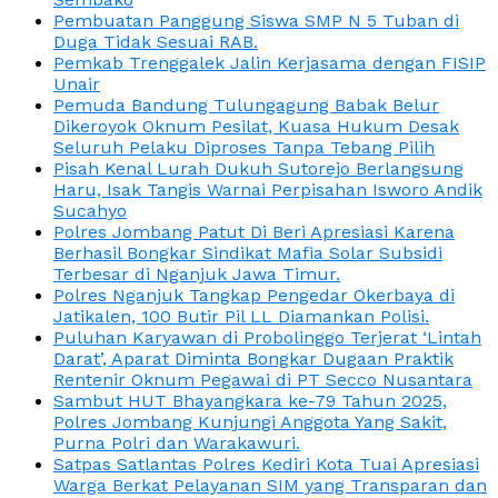
Pembuatan Panggung Siswa SMP N 5 Tuban di
Duga Tidak Sesuai RAB.
Pemkab Trenggalek Jalin Kerjasama dengan FISIP
Unair
Pemuda Bandung Tulungagung Babak Belur
Dikeroyok Oknum Pesilat, Kuasa Hukum Desak
Seluruh Pelaku Diproses Tanpa Tebang Pilih
Pisah Kenal Lurah Dukuh Sutorejo Berlangsung
Haru, Isak Tangis Warnai Perpisahan Isworo Andik
Sucahyo
Polres Jombang Patut Di Beri Apresiasi Karena
Berhasil Bongkar Sindikat Mafia Solar Subsidi
Terbesar di Nganjuk Jawa Timur.
Polres Nganjuk Tangkap Pengedar Okerbaya di
Jatikalen, 100 Butir Pil LL Diamankan Polisi.
Puluhan Karyawan di Probolinggo Terjerat ‘Lintah
Darat’, Aparat Diminta Bongkar Dugaan Praktik
Rentenir Oknum Pegawai di PT Secco Nusantara
Sambut HUT Bhayangkara ke-79 Tahun 2025,
Polres Jombang Kunjungi Anggota Yang Sakit,
Purna Polri dan Warakawuri.
Satpas Satlantas Polres Kediri Kota Tuai Apresiasi
Warga Berkat Pelayanan SIM yang Transparan dan