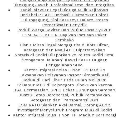
Tanggung Jawab, Profesionalisme, dan Integritas.
Tanki Isi Solar Ilegal Diduga Milik Kaji WWN
Berlabel PT APE Berhasil Diamankan Polres
Tulungagung, Kini Kasusnya Dalam Proses
Pemeriksaan Penyidik
Peduli Warga Sekitar Dan Wujud Rasa Syukur,
LSM RATU KEDIRI Bagikan Ratusan Paket
Sembako
Bisnis Miras Ilegal Menggurita di Kota Blitar,
Ketegasan dan Nyali APH Dipertanyakan
Notaris di Kediri Dilaporkan ke Polres Kediri Kota,
“Pengacara Jalanan” Kawal Kasus Dugaan
Penggelapan SHM
Kantor Imigrasi Kelas II Non TPI Madiun
Laksanakan Pelayanan Paspor Simpatik Kali
Kedua di Hari Libur Pada Bulan Mei 2026
12 Dapur MBG di Bojonegoro Dibekukan karena
IPAL Bermasalah, SPPG Dekat Gunungan Sampah
Justru Tetap Beroperasi, Publik Pertanyakan
Ketegasan dan Transparansi BGN
LSM RATU Siapkan Aksi Damai, Dorong Audit
Investigatif Menyeluruh Program MBG di Kediri
Kantor Imigrasi Kelas II Non TPI Madiun Bersinergi