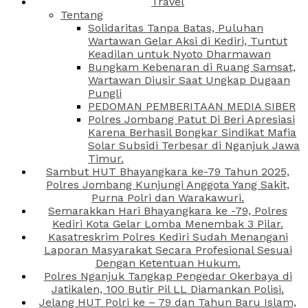
Travel
Tentang
Solidaritas Tanpa Batas, Puluhan
Wartawan Gelar Aksi di Kediri, Tuntut
Keadilan untuk Nyoto Dharmawan
Bungkam Kebenaran di Ruang Samsat,
Wartawan Diusir Saat Ungkap Dugaan
Pungli
PEDOMAN PEMBERITAAN MEDIA SIBER
Polres Jombang Patut Di Beri Apresiasi
Karena Berhasil Bongkar Sindikat Mafia
Solar Subsidi Terbesar di Nganjuk Jawa
Timur.
Sambut HUT Bhayangkara ke-79 Tahun 2025,
Polres Jombang Kunjungi Anggota Yang Sakit,
Purna Polri dan Warakawuri.
Semarakkan Hari Bhayangkara ke -79, Polres
Kediri Kota Gelar Lomba Menembak 3 Pilar.
Kasatreskrim Polres Kediri Sudah Menangani
Laporan Masyarakat Secara Profesional Sesuai
Dengan Ketentuan Hukum.
Polres Nganjuk Tangkap Pengedar Okerbaya di
Jatikalen, 100 Butir Pil LL Diamankan Polisi.
Jelang HUT Polri ke – 79 dan Tahun Baru Islam,