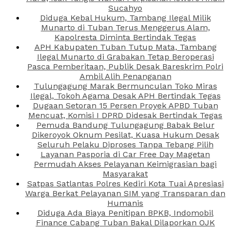
Sucahyo
Diduga Kebal Hukum, Tambang Ilegal Milik
Munarto di Tuban Terus Menggerus Alam,
Kapolresta Diminta Bertindak Tegas
APH Kabupaten Tuban Tutup Mata, Tambang
Ilegal Munarto di Grabakan Tetap Beroperasi
Pasca Pemberitaan, Publik Desak Bareskrim Polri
Ambil Alih Penanganan
Tulungagung Marak Bermunculan Toko Miras
Ilegal, Tokoh Agama Desak APH Bertindak Tegas
Dugaan Setoran 15 Persen Proyek APBD Tuban
Mencuat, Komisi I DPRD Didesak Bertindak Tegas
Pemuda Bandung Tulungagung Babak Belur
Dikeroyok Oknum Pesilat, Kuasa Hukum Desak
Seluruh Pelaku Diproses Tanpa Tebang Pilih
Layanan Pasporia di Car Free Day Magetan
Permudah Akses Pelayanan Keimigrasian bagi
Masyarakat
Satpas Satlantas Polres Kediri Kota Tuai Apresiasi
Warga Berkat Pelayanan SIM yang Transparan dan
Humanis
Diduga Ada Biaya Penitipan BPKB, Indomobil
Finance Cabang Tuban Bakal Dilaporkan OJK