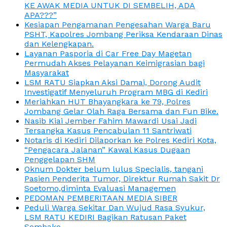
KE AWAK MEDIA UNTUK DI SEMBELIH, ADA
APA???”
Kesiapan Pengamanan Pengesahan Warga Baru
PSHT, Kapolres Jombang Periksa Kendaraan Dinas
dan Kelengkapan.
Layanan Pasporia di Car Free Day Magetan
Permudah Akses Pelayanan Keimigrasian bagi
Masyarakat
LSM RATU Siapkan Aksi Damai, Dorong Audit
Investigatif Menyeluruh Program MBG di Kediri
Meriahkan HUT Bhayangkara ke 79, Polres
Jombang Gelar Olah Raga Bersama dan Fun Bike.
Nasib Kiai Jember Fahim Mawardi Usai Jadi
Tersangka Kasus Pencabulan 11 Santriwati
Notaris di Kediri Dilaporkan ke Polres Kediri Kota,
“Pengacara Jalanan” Kawal Kasus Dugaan
Penggelapan SHM
Oknum Dokter belum lulus Specialis, tangani
Pasien Penderita Tumor, Direktur Rumah Sakit Dr
Soetomo,diminta Evaluasi Managemen
PEDOMAN PEMBERITAAN MEDIA SIBER
Peduli Warga Sekitar Dan Wujud Rasa Syukur,
LSM RATU KEDIRI Bagikan Ratusan Paket
Sembako