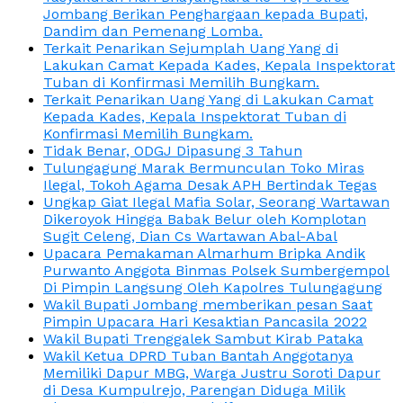
Jombang Berikan Penghargaan kepada Bupati,
Dandim dan Pemenang Lomba.
Terkait Penarikan Sejumplah Uang Yang di
Lakukan Camat Kepada Kades, Kepala Inspektorat
Tuban di Konfirmasi Memilih Bungkam.
Terkait Penarikan Uang Yang di Lakukan Camat
Kepada Kades, Kepala Inspektorat Tuban di
Konfirmasi Memilih Bungkam.
Tidak Benar, ODGJ Dipasung 3 Tahun
Tulungagung Marak Bermunculan Toko Miras
Ilegal, Tokoh Agama Desak APH Bertindak Tegas
Ungkap Giat Ilegal Mafia Solar, Seorang Wartawan
Dikeroyok Hingga Babak Belur oleh Komplotan
Sugit Celeng, Dian Cs Wartawan Abal-Abal
Upacara Pemakaman Almarhum Bripka Andik
Purwanto Anggota Binmas Polsek Sumbergempol
Di Pimpin Langsung Oleh Kapolres Tulungagung
Wakil Bupati Jombang memberikan pesan Saat
Pimpin Upacara Hari Kesaktian Pancasila 2022
Wakil Bupati Trenggalek Sambut Kirab Pataka
Wakil Ketua DPRD Tuban Bantah Anggotanya
Memiliki Dapur MBG, Warga Justru Soroti Dapur
di Desa Kumpulrejo, Parengan Diduga Milik