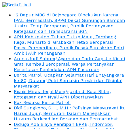
12 Dapur MBG di Bojonegoro Dibekukan karena
IPAL Bermasalah, SPPG Dekat Gunungan Sampah
Justru Tetap Beroperasi, Publik Pertanyakan
Ketegasan dan Transparansi BGN
APH Kabupaten Tuban Tutup Mata, Tambang
Ilegal Munarto di Grabakan Tetap Beroperasi
Pasca Pemberitaan, Publik Desak Bareskrim Polri
Ambil Alih Penanganan
Arena Judi Sabung Ayam dan Dadu Cap Jie Kie di
Grati Kembali Beroperasi, Warga Pertanyakan
Keseriusan Penindakan APH Pasuruan
Berita Patroli Ucapkan Selamat Hari Bhayangkara
ke-80, Dukung Polri Semakin Presisi dan Dicintai
Masyarakat
Bisnis Miras Ilegal Menggurita di Kota Blitar,
Ketegasan dan Nyali APH Dipertanyakan
Box Redaksi Berita Patroli
Didi Sungkono, S.H., M.H : Polisinya Masyarakat itu
Harus Jujur, Bernurani Dalam Menegakkan
Hukum Berkeadilan Beradab dan Bermartabat
Diduga Ada Biaya Penitipan BPKB, Indomobil