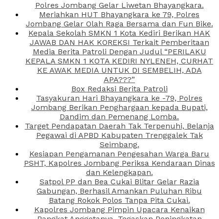
Polres Jombang Gelar Liwetan Bhayangkara.
Meriahkan HUT Bhayangkara ke 79, Polres
Jombang Gelar Olah Raga Bersama dan Fun Bike.
Kepala Sekolah SMKN 1 Kota Kediri Berikan HAK
JAWAB DAN HAK KOREKSI Terkait Pemberitaan
Media Berita Patroli Dengan Judul “PERILAKU
KEPALA SMKN 1 KOTA KEDIRI NYLENEH, CURHAT
KE AWAK MEDIA UNTUK DI SEMBELIH, ADA
APA???”
Box Redaksi Berita Patroli
Tasyakuran Hari Bhayangkara ke -79, Polres
Jombang Berikan Penghargaan kepada Bupati,
Dandim dan Pemenang Lomba.
Target Pendapatan Daerah Tak Terpenuhi, Belanja
Pegawai di APBD Kabupaten Trenggalek Tak
Seimbang.
Kesiapan Pengamanan Pengesahan Warga Baru
PSHT, Kapolres Jombang Periksa Kendaraan Dinas
dan Kelengkapan.
Satpol PP dan Bea Cukai Blitar Gelar Razia
Gabungan, Berhasil Amankan Puluhan Ribu
Batang Rokok Polos Tanpa Pita Cukai.
Kapolres Jombang Pimpin Upacara Kenaikan
Pangkat Anggotanya, Tegaskan Peningkatan