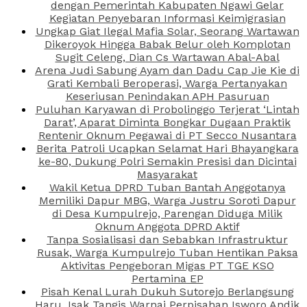
dengan Pemerintah Kabupaten Ngawi Gelar
Kegiatan Penyebaran Informasi Keimigrasian
Ungkap Giat Ilegal Mafia Solar, Seorang Wartawan
Dikeroyok Hingga Babak Belur oleh Komplotan
Sugit Celeng, Dian Cs Wartawan Abal-Abal
Arena Judi Sabung Ayam dan Dadu Cap Jie Kie di
Grati Kembali Beroperasi, Warga Pertanyakan
Keseriusan Penindakan APH Pasuruan
Puluhan Karyawan di Probolinggo Terjerat ‘Lintah
Darat’, Aparat Diminta Bongkar Dugaan Praktik
Rentenir Oknum Pegawai di PT Secco Nusantara
Berita Patroli Ucapkan Selamat Hari Bhayangkara
ke-80, Dukung Polri Semakin Presisi dan Dicintai
Masyarakat
Wakil Ketua DPRD Tuban Bantah Anggotanya
Memiliki Dapur MBG, Warga Justru Soroti Dapur
di Desa Kumpulrejo, Parengan Diduga Milik
Oknum Anggota DPRD Aktif
Tanpa Sosialisasi dan Sebabkan Infrastruktur
Rusak, Warga Kumpulrejo Tuban Hentikan Paksa
Aktivitas Pengeboran Migas PT TGE KSO
Pertamina EP
Pisah Kenal Lurah Dukuh Sutorejo Berlangsung
Haru, Isak Tangis Warnai Perpisahan Isworo Andik