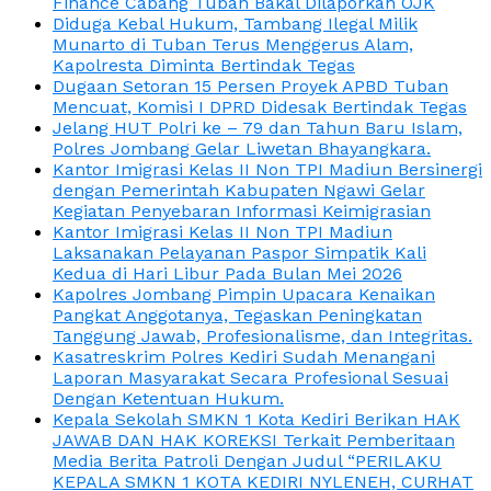
Finance Cabang Tuban Bakal Dilaporkan OJK
Diduga Kebal Hukum, Tambang Ilegal Milik
Munarto di Tuban Terus Menggerus Alam,
Kapolresta Diminta Bertindak Tegas
Dugaan Setoran 15 Persen Proyek APBD Tuban
Mencuat, Komisi I DPRD Didesak Bertindak Tegas
Jelang HUT Polri ke – 79 dan Tahun Baru Islam,
Polres Jombang Gelar Liwetan Bhayangkara.
Kantor Imigrasi Kelas II Non TPI Madiun Bersinergi
dengan Pemerintah Kabupaten Ngawi Gelar
Kegiatan Penyebaran Informasi Keimigrasian
Kantor Imigrasi Kelas II Non TPI Madiun
Laksanakan Pelayanan Paspor Simpatik Kali
Kedua di Hari Libur Pada Bulan Mei 2026
Kapolres Jombang Pimpin Upacara Kenaikan
Pangkat Anggotanya, Tegaskan Peningkatan
Tanggung Jawab, Profesionalisme, dan Integritas.
Kasatreskrim Polres Kediri Sudah Menangani
Laporan Masyarakat Secara Profesional Sesuai
Dengan Ketentuan Hukum.
Kepala Sekolah SMKN 1 Kota Kediri Berikan HAK
JAWAB DAN HAK KOREKSI Terkait Pemberitaan
Media Berita Patroli Dengan Judul “PERILAKU
KEPALA SMKN 1 KOTA KEDIRI NYLENEH, CURHAT