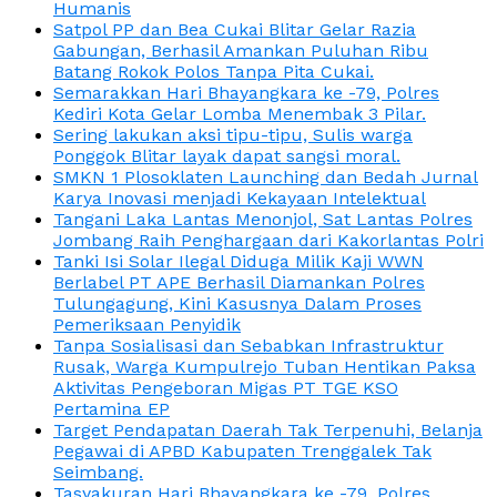
Humanis
Satpol PP dan Bea Cukai Blitar Gelar Razia
Gabungan, Berhasil Amankan Puluhan Ribu
Batang Rokok Polos Tanpa Pita Cukai.
Semarakkan Hari Bhayangkara ke -79, Polres
Kediri Kota Gelar Lomba Menembak 3 Pilar.
Sering lakukan aksi tipu-tipu, Sulis warga
Ponggok Blitar layak dapat sangsi moral.
SMKN 1 Plosoklaten Launching dan Bedah Jurnal
Karya Inovasi menjadi Kekayaan Intelektual
Tangani Laka Lantas Menonjol, Sat Lantas Polres
Jombang Raih Penghargaan dari Kakorlantas Polri
Tanki Isi Solar Ilegal Diduga Milik Kaji WWN
Berlabel PT APE Berhasil Diamankan Polres
Tulungagung, Kini Kasusnya Dalam Proses
Pemeriksaan Penyidik
Tanpa Sosialisasi dan Sebabkan Infrastruktur
Rusak, Warga Kumpulrejo Tuban Hentikan Paksa
Aktivitas Pengeboran Migas PT TGE KSO
Pertamina EP
Target Pendapatan Daerah Tak Terpenuhi, Belanja
Pegawai di APBD Kabupaten Trenggalek Tak
Seimbang.
Tasyakuran Hari Bhayangkara ke -79, Polres