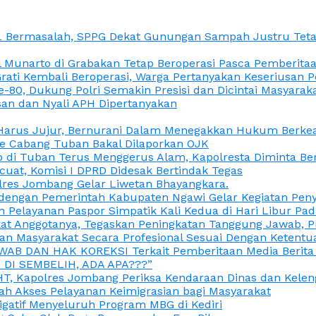
L Bermasalah, SPPG Dekat Gunungan Sampah Justru Tetap
unarto di Grabakan Tetap Beroperasi Pasca Pemberitaan
Grati Kembali Beroperasi, Warga Pertanyakan Keseriusan
e-80, Dukung Polri Semakin Presisi dan Dicintai Masyarak
gasan dan Nyali APH Dipertanyakan
itu Harus Jujur, Bernurani Dalam Menegakkan Hukum Berk
ce Cabang Tuban Bakal Dilaporkan OJK
 di Tuban Terus Menggerus Alam, Kapolresta Diminta Be
uat, Komisi I DPRD Didesak Bertindak Tegas
olres Jombang Gelar Liwetan Bhayangkara.
gi dengan Pemerintah Kabupaten Ngawi Gelar Kegiatan Pen
n Pelayanan Paspor Simpatik Kali Kedua di Hari Libur Pa
 Anggotanya, Tegaskan Peningkatan Tanggung Jawab, Prof
ran Masyarakat Secara Profesional Sesuai Dengan Ketent
JAWAB DAN HAK KOREKSI Terkait Pemberitaan Media Berit
DI SEMBELIH, ADA APA???”
, Kapolres Jombang Periksa Kendaraan Dinas dan Kelen
ah Akses Pelayanan Keimigrasian bagi Masyarakat
igatif Menyeluruh Program MBG di Kediri