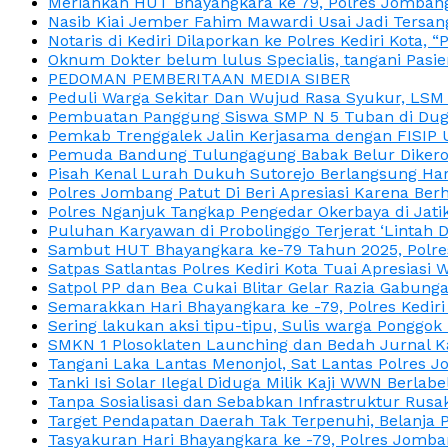
Meriahkan HUT Bhayangkara ke 79, Polres Jombang
Nasib Kiai Jember Fahim Mawardi Usai Jadi Tersan
Notaris di Kediri Dilaporkan ke Polres Kediri Kot
Oknum Dokter belum lulus Specialis, tangani Pasi
PEDOMAN PEMBERITAAN MEDIA SIBER
Peduli Warga Sekitar Dan Wujud Rasa Syukur, LS
Pembuatan Panggung Siswa SMP N 5 Tuban di Duga
Pemkab Trenggalek Jalin Kerjasama dengan FISIP 
Pemuda Bandung Tulungagung Babak Belur Dikeroy
Pisah Kenal Lurah Dukuh Sutorejo Berlangsung Har
Polres Jombang Patut Di Beri Apresiasi Karena Berh
Polres Nganjuk Tangkap Pengedar Okerbaya di Jatika
Puluhan Karyawan di Probolinggo Terjerat ‘Lintah 
Sambut HUT Bhayangkara ke-79 Tahun 2025, Polres
Satpas Satlantas Polres Kediri Kota Tuai Apresias
Satpol PP dan Bea Cukai Blitar Gelar Razia Gabung
Semarakkan Hari Bhayangkara ke -79, Polres Kedir
Sering lakukan aksi tipu-tipu, Sulis warga Ponggok 
SMKN 1 Plosoklaten Launching dan Bedah Jurnal Ka
Tangani Laka Lantas Menonjol, Sat Lantas Polres J
Tanki Isi Solar Ilegal Diduga Milik Kaji WWN Berl
Tanpa Sosialisasi dan Sebabkan Infrastruktur Rus
Target Pendapatan Daerah Tak Terpenuhi, Belanja
Tasyakuran Hari Bhayangkara ke -79, Polres Jom