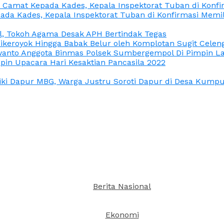
n Camat Kepada Kades, Kepala Inspektorat Tuban di Konf
ada Kades, Kepala Inspektorat Tuban di Konfirmasi Memi
l, Tokoh Agama Desak APH Bertindak Tegas
Dikeroyok Hingga Babak Belur oleh Komplotan Sugit Celen
nto Anggota Binmas Polsek Sumbergempol Di Pimpin La
in Upacara Hari Kesaktian Pancasila 2022
ki Dapur MBG, Warga Justru Soroti Dapur di Desa Kumpul
Berita Nasional
Ekonomi