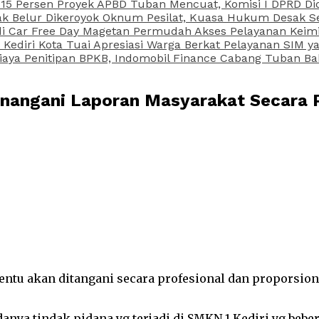
15 Persen Proyek APBD Tuban Mencuat, Komisi I DPRD Di
Belur Dikeroyok Oknum Pesilat, Kuasa Hukum Desak Sel
di Car Free Day Magetan Permudah Akses Pelayanan Keimi
s Kediri Kota Tuai Apresiasi Warga Berkat Pelayanan SIM
iaya Penitipan BPKB, Indomobil Finance Cabang Tuban Ba
enangani Laporan Masyarakat Secara 
tentu akan ditangani secara profesional dan proporsi
a tindak pidana yg terjadi di SMKN 1 Kediri yg beberap