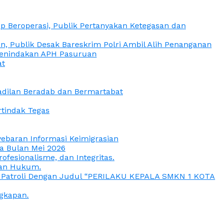
 Beroperasi, Publik Pertanyakan Ketegasan dan
, Publik Desak Bareskrim Polri Ambil Alih Penanganan
 Penindakan APH Pasuruan
at
eadilan Beradab dan Bermartabat
rtindak Tegas
yebaran Informasi Keimigrasian
da Bulan Mei 2026
esionalisme, dan Integritas.
uan Hukum.
a Patroli Dengan Judul “PERILAKU KEPALA SMKN 1 KOTA
gkapan.