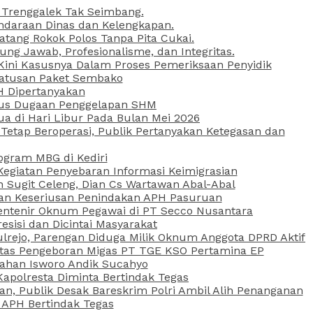
 Trenggalek Tak Seimbang.
daraan Dinas dan Kelengkapan.
atang Rokok Polos Tanpa Pita Cukai.
g Jawab, Profesionalisme, dan Integritas.
, Kini Kasusnya Dalam Proses Pemeriksaan Penyidik
Ratusan Paket Sembako
PH Dipertanyakan
Kasus Dugaan Penggelapan SHM
ua di Hari Libur Pada Bulan Mei 2026
etap Beroperasi, Publik Pertanyakan Ketegasan dan
ogram MBG di Kediri
Kegiatan Penyebaran Informasi Keimigrasian
n Sugit Celeng, Dian Cs Wartawan Abal-Abal
akan Keseriusan Penindakan APH Pasuruan
 Rentenir Oknum Pegawai di PT Secco Nusantara
esisi dan Dicintai Masyarakat
lrejo, Parengan Diduga Milik Oknum Anggota DPRD Aktif
vitas Pengeboran Migas PT TGE KSO Pertamina EP
sahan Isworo Andik Sucahyo
apolresta Diminta Bertindak Tegas
n, Publik Desak Bareskrim Polri Ambil Alih Penanganan
 APH Bertindak Tegas