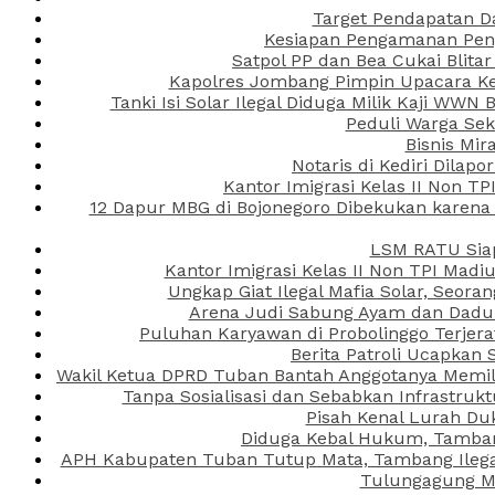
Target Pendapatan D
Kesiapan Pengamanan Peng
Satpol PP dan Bea Cukai Blita
Kapolres Jombang Pimpin Upacara Ken
Tanki Isi Solar Ilegal Diduga Milik Kaji WW
Peduli Warga Se
Bisnis Mir
Notaris di Kediri Dila
Kantor Imigrasi Kelas II Non T
12 Dapur MBG di Bojonegoro Dibekukan karena
LSM RATU Siap
Kantor Imigrasi Kelas II Non TPI Mad
Ungkap Giat Ilegal Mafia Solar, Seor
Arena Judi Sabung Ayam dan Dadu C
Puluhan Karyawan di Probolinggo Terjera
Berita Patroli Ucapkan 
Wakil Ketua DPRD Tuban Bantah Anggotanya Memili
Tanpa Sosialisasi dan Sebabkan Infrastru
Pisah Kenal Lurah Du
Diduga Kebal Hukum, Tambang
APH Kabupaten Tuban Tutup Mata, Tambang Ilegal 
Tulungagung Ma