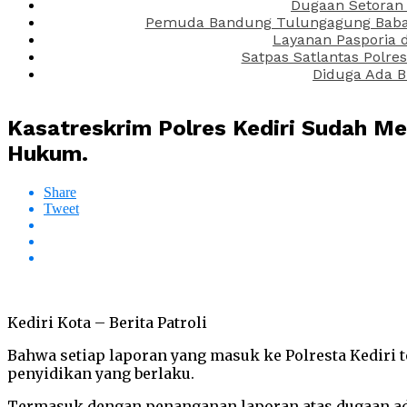
Dugaan Setoran 
Pemuda Bandung Tulungagung Babak 
Layanan Pasporia 
Satpas Satlantas Polre
Diduga Ada B
Kasatreskrim Polres Kediri Sudah M
Hukum.
Share
Tweet
Kediri Kota – Berita Patroli
Bahwa setiap laporan yang masuk ke Polresta Kediri 
penyidikan yang berlaku.
Termasuk dengan penanganan laporan atas dugaan adany