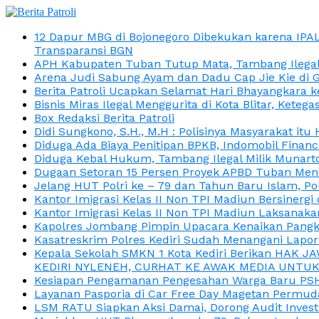
12 Dapur MBG di Bojonegoro Dibekukan karena IPA
Transparansi BGN
APH Kabupaten Tuban Tutup Mata, Tambang Ilegal M
Arena Judi Sabung Ayam dan Dadu Cap Jie Kie di 
Berita Patroli Ucapkan Selamat Hari Bhayangkara k
Bisnis Miras Ilegal Menggurita di Kota Blitar, Kete
Box Redaksi Berita Patroli
Didi Sungkono, S.H., M.H : Polisinya Masyarakat 
Diduga Ada Biaya Penitipan BPKB, Indomobil Finan
Diduga Kebal Hukum, Tambang Ilegal Milik Munarto
Dugaan Setoran 15 Persen Proyek APBD Tuban Menc
Jelang HUT Polri ke – 79 dan Tahun Baru Islam, P
Kantor Imigrasi Kelas II Non TPI Madiun Bersiner
Kantor Imigrasi Kelas II Non TPI Madiun Laksanaka
Kapolres Jombang Pimpin Upacara Kenaikan Pangkat
Kasatreskrim Polres Kediri Sudah Menangani Lapo
Kepala Sekolah SMKN 1 Kota Kediri Berikan HAK 
KEDIRI NYLENEH, CURHAT KE AWAK MEDIA UNTUK 
Kesiapan Pengamanan Pengesahan Warga Baru PSHT
Layanan Pasporia di Car Free Day Magetan Permud
LSM RATU Siapkan Aksi Damai, Dorong Audit Invest