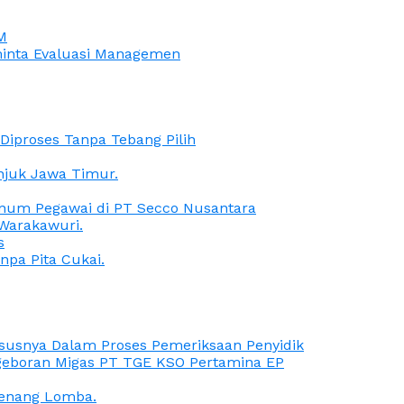
M
iminta Evaluasi Managemen
iproses Tanpa Tebang Pilih
anjuk Jawa Timur.
Oknum Pegawai di PT Secco Nusantara
Warakawuri.
s
npa Pita Cukai.
Kasusnya Dalam Proses Pemeriksaan Penyidik
ngeboran Migas PT TGE KSO Pertamina EP
menang Lomba.