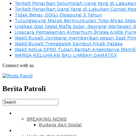
Terkait Penarikan Sejumplah Uang Yang di Lakuka
Terkait Penarikan Uang Yang di Lakukan Camat Kep
Tidak Benar, ODGJ Dipasung 3 Tahun
Tulungagung Marak Bermunculan Toko Miras Ilega
Ungkap Giat Ilegal Mafia Solar, Seorang Wartawan 
Upacara Pemakaman Almarhum Bripka Andik Purwa
Wakil Bupati Jombang memberikan pesan Saat Pimp
Wakil Bupati Trenggalek Sambut Kirab Pataka
Wakil Ketua DPRD Tuban Bantah Anggotanya Memili
WARGA KELUHKAN BAU LIMBAH DAMATEX
Connect with us
Berita Patroli
BREAKING NEWS
Budaya dan Sosial