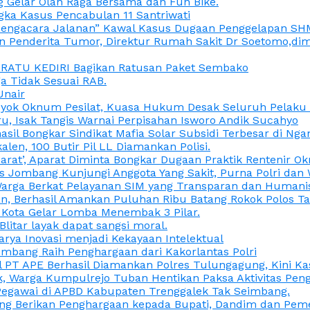
 Gelar Olah Raga Bersama dan Fun Bike.
gka Kasus Pencabulan 11 Santriwati
a, “Pengacara Jalanan” Kawal Kasus Dugaan Penggelapan SH
en Penderita Tumor, Direktur Rumah Sakit Dr Soetomo,d
M RATU KEDIRI Bagikan Ratusan Paket Sembako
 Tidak Sesuai RAB.
Unair
ok Oknum Pesilat, Kuasa Hukum Desak Seluruh Pelaku D
u, Isak Tangis Warnai Perpisahan Isworo Andik Sucahyo
asil Bongkar Sindikat Mafia Solar Subsidi Terbesar di Ng
len, 100 Butir Pil LL Diamankan Polisi.
Darat’, Aparat Diminta Bongkar Dugaan Praktik Rentenir 
 Jombang Kunjungi Anggota Yang Sakit, Purna Polri dan 
i Warga Berkat Pelayanan SIM yang Transparan dan Humani
an, Berhasil Amankan Puluhan Ribu Batang Rokok Polos Ta
i Kota Gelar Lomba Menembak 3 Pilar.
Blitar layak dapat sangsi moral.
rya Inovasi menjadi Kekayaan Intelektual
ombang Raih Penghargaan dari Kakorlantas Polri
abel PT APE Berhasil Diamankan Polres Tulungagung, Kini 
ak, Warga Kumpulrejo Tuban Hentikan Paksa Aktivitas Pe
 Pegawai di APBD Kabupaten Trenggalek Tak Seimbang.
bang Berikan Penghargaan kepada Bupati, Dandim dan Pe