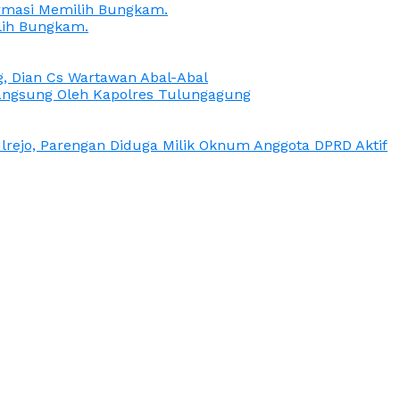
irmasi Memilih Bungkam.
lih Bungkam.
g, Dian Cs Wartawan Abal-Abal
ngsung Oleh Kapolres Tulungagung
rejo, Parengan Diduga Milik Oknum Anggota DPRD Aktif