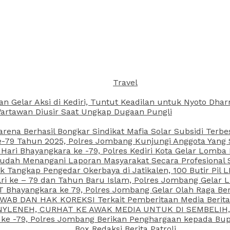
Travel
an Gelar Aksi di Kediri, Tuntut Keadilan untuk Nyoto Dh
rtawan Diusir Saat Ungkap Dugaan Pungli
arena Berhasil Bongkar Sindikat Mafia Solar Subsidi Terb
79 Tahun 2025, Polres Jombang Kunjungi Anggota Yang Sa
ari Bhayangkara ke -79, Polres Kediri Kota Gelar Lomba
 Sudah Menangani Laporan Masyarakat Secara Profesiona
k Tangkap Pengedar Okerbaya di Jatikalen, 100 Butir Pil L
ri ke – 79 dan Tahun Baru Islam, Polres Jombang Gelar 
 Bhayangkara ke 79, Polres Jombang Gelar Olah Raga Be
JAWAB DAN HAK KOREKSI Terkait Pemberitaan Media Beri
 NYLENEH, CURHAT KE AWAK MEDIA UNTUK DI SEMBELIH,
 ke -79, Polres Jombang Berikan Penghargaan kepada B
Box Redaksi Berita Patroli