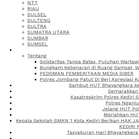
NTT
RIAU
SULSEL
SULTENG
SULTRA
SUMATRA UTARA
SUMBAR
SUMSEL
Tentang
Solidaritas Tanpa Batas, Puluhan Wartaw
Bungkam Kebenaran di Ruang Samsat, Wa
PEDOMAN PEMBERITAAN MEDIA SIBER
Polres Jombang Patut Di Beri Apresiasi K
Sambut HUT Bhayangkara ke-
Semarakkan H
Kasatreskrim Polres Kediri
Polres Nganju
Jelang HUT Pol
Meriahkan HUT
Kepala Sekolah SMKN 1 Kota Kediri Berikan HAK 
KEDIRI
Tasyakuran Hari Bhayangkara