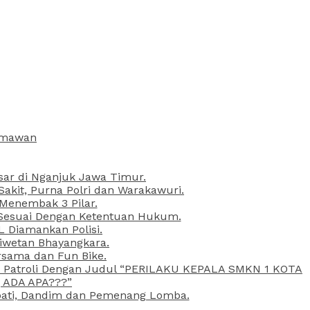
armawan
esar di Nganjuk Jawa Timur.
kit, Purna Polri dan Warakawuri.
 Menembak 3 Pilar.
l Sesuai Dengan Ketentuan Hukum.
L Diamankan Polisi.
Liwetan Bhayangkara.
rsama dan Fun Bike.
ta Patroli Dengan Judul “PERILAKU KEPALA SMKN 1 KOTA
 ADA APA???”
upati, Dandim dan Pemenang Lomba.