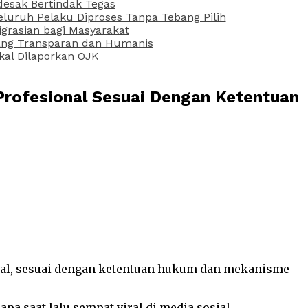
desak Bertindak Tegas
uruh Pelaku Diproses Tanpa Tebang Pilih
grasian bagi Masyarakat
 yang Transparan dan Humanis
kal Dilaporkan OJK
Profesional Sesuai Dengan Ketentuan
onal, sesuai dengan ketentuan hukum dan mekanisme
a saat lalu sempat viral di media sosial.