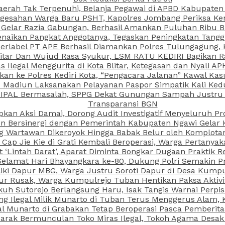
aerah Tak Terpenuhi, Belanja Pegawai di APBD Kabupaten
esahan Warga Baru PSHT, Kapolres Jombang Periksa Ken
r Gelar Razia Gabungan, Berhasil Amankan Puluhan Ribu B
aikan Pangkat Anggotanya, Tegaskan Peningkatan Tanggun
N Berlabel PT APE Berhasil Diamankan Polres Tulungagung
kitar Dan Wujud Rasa Syukur, LSM RATU KEDIRI Bagikan 
as Ilegal Menggurita di Kota Blitar, Ketegasan dan Nyali A
porkan ke Polres Kediri Kota, “Pengacara Jalanan” Kawal 
PI Madiun Laksanakan Pelayanan Paspor Simpatik Kali Ked
 IPAL Bermasalah, SPPG Dekat Gunungan Sampah Justru T
Transparansi BGN
kan Aksi Damai, Dorong Audit Investigatif Menyeluruh Pr
iun Bersinergi dengan Pemerintah Kabupaten Ngawi Gelar 
ang Wartawan Dikeroyok Hingga Babak Belur oleh Komplota
ap Jie Kie di Grati Kembali Beroperasi, Warga Pertany
t ‘Lintah Darat’, Aparat Diminta Bongkar Dugaan Praktik
Selamat Hari Bhayangkara ke-80, Dukung Polri Semakin Pr
ki Dapur MBG, Warga Justru Soroti Dapur di Desa Kumpu
ktur Rusak, Warga Kumpulrejo Tuban Hentikan Paksa Akti
kuh Sutorejo Berlangsung Haru, Isak Tangis Warnai Perpi
 Ilegal Milik Munarto di Tuban Terus Menggerus Alam, K
Munarto di Grabakan Tetap Beroperasi Pasca Pemberitaa
rak Bermunculan Toko Miras Ilegal, Tokoh Agama Desak