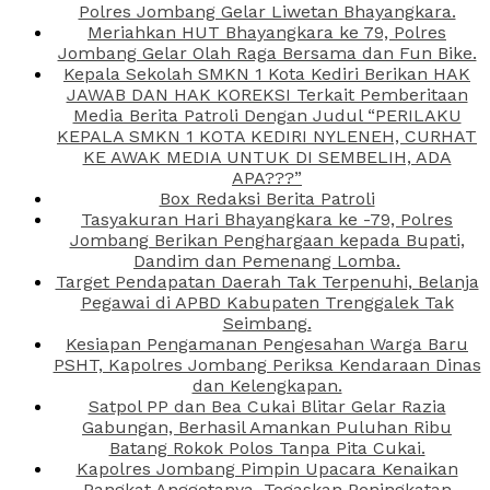
Polres Jombang Gelar Liwetan Bhayangkara.
Meriahkan HUT Bhayangkara ke 79, Polres
Jombang Gelar Olah Raga Bersama dan Fun Bike.
Kepala Sekolah SMKN 1 Kota Kediri Berikan HAK
JAWAB DAN HAK KOREKSI Terkait Pemberitaan
Media Berita Patroli Dengan Judul “PERILAKU
KEPALA SMKN 1 KOTA KEDIRI NYLENEH, CURHAT
KE AWAK MEDIA UNTUK DI SEMBELIH, ADA
APA???”
Box Redaksi Berita Patroli
Tasyakuran Hari Bhayangkara ke -79, Polres
Jombang Berikan Penghargaan kepada Bupati,
Dandim dan Pemenang Lomba.
Target Pendapatan Daerah Tak Terpenuhi, Belanja
Pegawai di APBD Kabupaten Trenggalek Tak
Seimbang.
Kesiapan Pengamanan Pengesahan Warga Baru
PSHT, Kapolres Jombang Periksa Kendaraan Dinas
dan Kelengkapan.
Satpol PP dan Bea Cukai Blitar Gelar Razia
Gabungan, Berhasil Amankan Puluhan Ribu
Batang Rokok Polos Tanpa Pita Cukai.
Kapolres Jombang Pimpin Upacara Kenaikan
Pangkat Anggotanya, Tegaskan Peningkatan