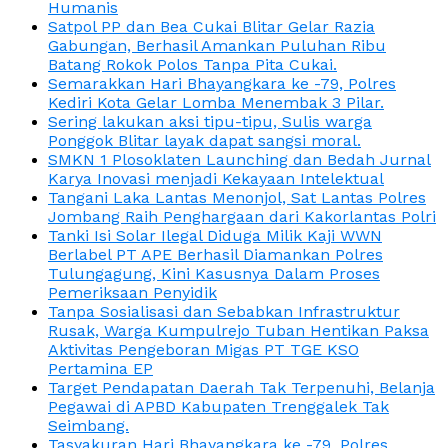
Humanis
Satpol PP dan Bea Cukai Blitar Gelar Razia
Gabungan, Berhasil Amankan Puluhan Ribu
Batang Rokok Polos Tanpa Pita Cukai.
Semarakkan Hari Bhayangkara ke -79, Polres
Kediri Kota Gelar Lomba Menembak 3 Pilar.
Sering lakukan aksi tipu-tipu, Sulis warga
Ponggok Blitar layak dapat sangsi moral.
SMKN 1 Plosoklaten Launching dan Bedah Jurnal
Karya Inovasi menjadi Kekayaan Intelektual
Tangani Laka Lantas Menonjol, Sat Lantas Polres
Jombang Raih Penghargaan dari Kakorlantas Polri
Tanki Isi Solar Ilegal Diduga Milik Kaji WWN
Berlabel PT APE Berhasil Diamankan Polres
Tulungagung, Kini Kasusnya Dalam Proses
Pemeriksaan Penyidik
Tanpa Sosialisasi dan Sebabkan Infrastruktur
Rusak, Warga Kumpulrejo Tuban Hentikan Paksa
Aktivitas Pengeboran Migas PT TGE KSO
Pertamina EP
Target Pendapatan Daerah Tak Terpenuhi, Belanja
Pegawai di APBD Kabupaten Trenggalek Tak
Seimbang.
Tasyakuran Hari Bhayangkara ke -79, Polres