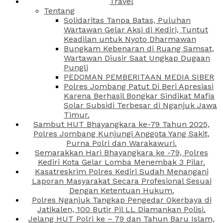
Travel
Tentang
Solidaritas Tanpa Batas, Puluhan
Wartawan Gelar Aksi di Kediri, Tuntut
Keadilan untuk Nyoto Dharmawan
Bungkam Kebenaran di Ruang Samsat,
Wartawan Diusir Saat Ungkap Dugaan
Pungli
PEDOMAN PEMBERITAAN MEDIA SIBER
Polres Jombang Patut Di Beri Apresiasi
Karena Berhasil Bongkar Sindikat Mafia
Solar Subsidi Terbesar di Nganjuk Jawa
Timur.
Sambut HUT Bhayangkara ke-79 Tahun 2025,
Polres Jombang Kunjungi Anggota Yang Sakit,
Purna Polri dan Warakawuri.
Semarakkan Hari Bhayangkara ke -79, Polres
Kediri Kota Gelar Lomba Menembak 3 Pilar.
Kasatreskrim Polres Kediri Sudah Menangani
Laporan Masyarakat Secara Profesional Sesuai
Dengan Ketentuan Hukum.
Polres Nganjuk Tangkap Pengedar Okerbaya di
Jatikalen, 100 Butir Pil LL Diamankan Polisi.
Jelang HUT Polri ke – 79 dan Tahun Baru Islam,