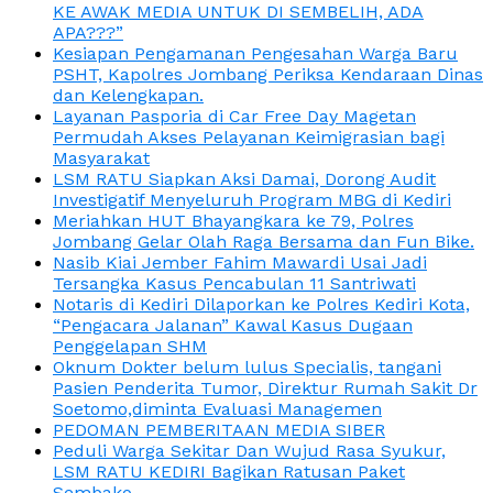
KE AWAK MEDIA UNTUK DI SEMBELIH, ADA
APA???”
Kesiapan Pengamanan Pengesahan Warga Baru
PSHT, Kapolres Jombang Periksa Kendaraan Dinas
dan Kelengkapan.
Layanan Pasporia di Car Free Day Magetan
Permudah Akses Pelayanan Keimigrasian bagi
Masyarakat
LSM RATU Siapkan Aksi Damai, Dorong Audit
Investigatif Menyeluruh Program MBG di Kediri
Meriahkan HUT Bhayangkara ke 79, Polres
Jombang Gelar Olah Raga Bersama dan Fun Bike.
Nasib Kiai Jember Fahim Mawardi Usai Jadi
Tersangka Kasus Pencabulan 11 Santriwati
Notaris di Kediri Dilaporkan ke Polres Kediri Kota,
“Pengacara Jalanan” Kawal Kasus Dugaan
Penggelapan SHM
Oknum Dokter belum lulus Specialis, tangani
Pasien Penderita Tumor, Direktur Rumah Sakit Dr
Soetomo,diminta Evaluasi Managemen
PEDOMAN PEMBERITAAN MEDIA SIBER
Peduli Warga Sekitar Dan Wujud Rasa Syukur,
LSM RATU KEDIRI Bagikan Ratusan Paket
Sembako