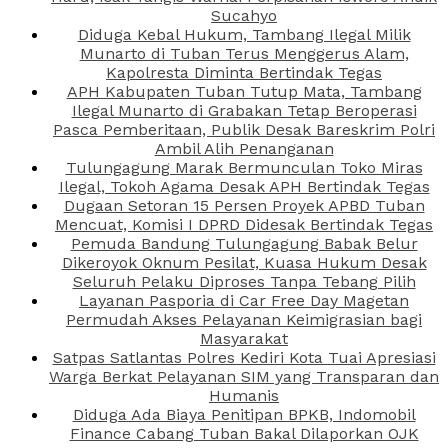
Sucahyo
Diduga Kebal Hukum, Tambang Ilegal Milik
Munarto di Tuban Terus Menggerus Alam,
Kapolresta Diminta Bertindak Tegas
APH Kabupaten Tuban Tutup Mata, Tambang
Ilegal Munarto di Grabakan Tetap Beroperasi
Pasca Pemberitaan, Publik Desak Bareskrim Polri
Ambil Alih Penanganan
Tulungagung Marak Bermunculan Toko Miras
Ilegal, Tokoh Agama Desak APH Bertindak Tegas
Dugaan Setoran 15 Persen Proyek APBD Tuban
Mencuat, Komisi I DPRD Didesak Bertindak Tegas
Pemuda Bandung Tulungagung Babak Belur
Dikeroyok Oknum Pesilat, Kuasa Hukum Desak
Seluruh Pelaku Diproses Tanpa Tebang Pilih
Layanan Pasporia di Car Free Day Magetan
Permudah Akses Pelayanan Keimigrasian bagi
Masyarakat
Satpas Satlantas Polres Kediri Kota Tuai Apresiasi
Warga Berkat Pelayanan SIM yang Transparan dan
Humanis
Diduga Ada Biaya Penitipan BPKB, Indomobil
Finance Cabang Tuban Bakal Dilaporkan OJK