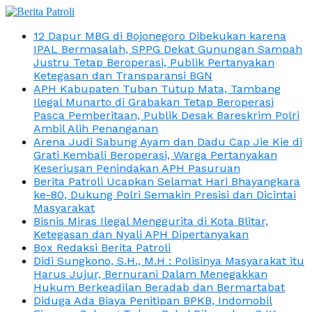
12 Dapur MBG di Bojonegoro Dibekukan karena
IPAL Bermasalah, SPPG Dekat Gunungan Sampah
Justru Tetap Beroperasi, Publik Pertanyakan
Ketegasan dan Transparansi BGN
APH Kabupaten Tuban Tutup Mata, Tambang
Ilegal Munarto di Grabakan Tetap Beroperasi
Pasca Pemberitaan, Publik Desak Bareskrim Polri
Ambil Alih Penanganan
Arena Judi Sabung Ayam dan Dadu Cap Jie Kie di
Grati Kembali Beroperasi, Warga Pertanyakan
Keseriusan Penindakan APH Pasuruan
Berita Patroli Ucapkan Selamat Hari Bhayangkara
ke-80, Dukung Polri Semakin Presisi dan Dicintai
Masyarakat
Bisnis Miras Ilegal Menggurita di Kota Blitar,
Ketegasan dan Nyali APH Dipertanyakan
Box Redaksi Berita Patroli
Didi Sungkono, S.H., M.H : Polisinya Masyarakat itu
Harus Jujur, Bernurani Dalam Menegakkan
Hukum Berkeadilan Beradab dan Bermartabat
Diduga Ada Biaya Penitipan BPKB, Indomobil