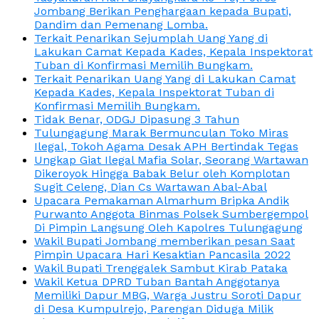
Jombang Berikan Penghargaan kepada Bupati,
Dandim dan Pemenang Lomba.
Terkait Penarikan Sejumplah Uang Yang di
Lakukan Camat Kepada Kades, Kepala Inspektorat
Tuban di Konfirmasi Memilih Bungkam.
Terkait Penarikan Uang Yang di Lakukan Camat
Kepada Kades, Kepala Inspektorat Tuban di
Konfirmasi Memilih Bungkam.
Tidak Benar, ODGJ Dipasung 3 Tahun
Tulungagung Marak Bermunculan Toko Miras
Ilegal, Tokoh Agama Desak APH Bertindak Tegas
Ungkap Giat Ilegal Mafia Solar, Seorang Wartawan
Dikeroyok Hingga Babak Belur oleh Komplotan
Sugit Celeng, Dian Cs Wartawan Abal-Abal
Upacara Pemakaman Almarhum Bripka Andik
Purwanto Anggota Binmas Polsek Sumbergempol
Di Pimpin Langsung Oleh Kapolres Tulungagung
Wakil Bupati Jombang memberikan pesan Saat
Pimpin Upacara Hari Kesaktian Pancasila 2022
Wakil Bupati Trenggalek Sambut Kirab Pataka
Wakil Ketua DPRD Tuban Bantah Anggotanya
Memiliki Dapur MBG, Warga Justru Soroti Dapur
di Desa Kumpulrejo, Parengan Diduga Milik