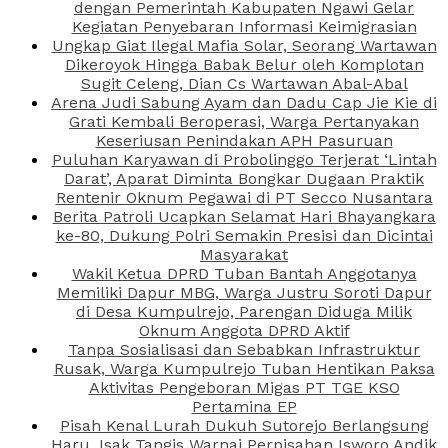
dengan Pemerintah Kabupaten Ngawi Gelar
Kegiatan Penyebaran Informasi Keimigrasian
Ungkap Giat Ilegal Mafia Solar, Seorang Wartawan
Dikeroyok Hingga Babak Belur oleh Komplotan
Sugit Celeng, Dian Cs Wartawan Abal-Abal
Arena Judi Sabung Ayam dan Dadu Cap Jie Kie di
Grati Kembali Beroperasi, Warga Pertanyakan
Keseriusan Penindakan APH Pasuruan
Puluhan Karyawan di Probolinggo Terjerat ‘Lintah
Darat’, Aparat Diminta Bongkar Dugaan Praktik
Rentenir Oknum Pegawai di PT Secco Nusantara
Berita Patroli Ucapkan Selamat Hari Bhayangkara
ke-80, Dukung Polri Semakin Presisi dan Dicintai
Masyarakat
Wakil Ketua DPRD Tuban Bantah Anggotanya
Memiliki Dapur MBG, Warga Justru Soroti Dapur
di Desa Kumpulrejo, Parengan Diduga Milik
Oknum Anggota DPRD Aktif
Tanpa Sosialisasi dan Sebabkan Infrastruktur
Rusak, Warga Kumpulrejo Tuban Hentikan Paksa
Aktivitas Pengeboran Migas PT TGE KSO
Pertamina EP
Pisah Kenal Lurah Dukuh Sutorejo Berlangsung
Haru, Isak Tangis Warnai Perpisahan Isworo Andik