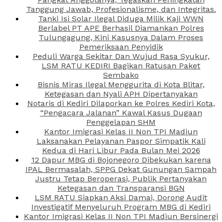
Tanggung Jawab, Profesionalisme, dan Integritas.
Tanki Isi Solar Ilegal Diduga Milik Kaji WWN
Berlabel PT APE Berhasil Diamankan Polres
Tulungagung, Kini Kasusnya Dalam Proses
Pemeriksaan Penyidik
Peduli Warga Sekitar Dan Wujud Rasa Syukur,
LSM RATU KEDIRI Bagikan Ratusan Paket
Sembako
Bisnis Miras Ilegal Menggurita di Kota Blitar,
Ketegasan dan Nyali APH Dipertanyakan
Notaris di Kediri Dilaporkan ke Polres Kediri Kota,
“Pengacara Jalanan” Kawal Kasus Dugaan
Penggelapan SHM
Kantor Imigrasi Kelas II Non TPI Madiun
Laksanakan Pelayanan Paspor Simpatik Kali
Kedua di Hari Libur Pada Bulan Mei 2026
12 Dapur MBG di Bojonegoro Dibekukan karena
IPAL Bermasalah, SPPG Dekat Gunungan Sampah
Justru Tetap Beroperasi, Publik Pertanyakan
Ketegasan dan Transparansi BGN
LSM RATU Siapkan Aksi Damai, Dorong Audit
Investigatif Menyeluruh Program MBG di Kediri
Kantor Imigrasi Kelas II Non TPI Madiun Bersinergi