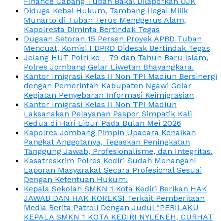
Finance Cabang Tuban Bakal Dilaporkan OJK
Diduga Kebal Hukum, Tambang Ilegal Milik
Munarto di Tuban Terus Menggerus Alam,
Kapolresta Diminta Bertindak Tegas
Dugaan Setoran 15 Persen Proyek APBD Tuban
Mencuat, Komisi I DPRD Didesak Bertindak Tegas
Jelang HUT Polri ke – 79 dan Tahun Baru Islam,
Polres Jombang Gelar Liwetan Bhayangkara.
Kantor Imigrasi Kelas II Non TPI Madiun Bersinergi
dengan Pemerintah Kabupaten Ngawi Gelar
Kegiatan Penyebaran Informasi Keimigrasian
Kantor Imigrasi Kelas II Non TPI Madiun
Laksanakan Pelayanan Paspor Simpatik Kali
Kedua di Hari Libur Pada Bulan Mei 2026
Kapolres Jombang Pimpin Upacara Kenaikan
Pangkat Anggotanya, Tegaskan Peningkatan
Tanggung Jawab, Profesionalisme, dan Integritas.
Kasatreskrim Polres Kediri Sudah Menangani
Laporan Masyarakat Secara Profesional Sesuai
Dengan Ketentuan Hukum.
Kepala Sekolah SMKN 1 Kota Kediri Berikan HAK
JAWAB DAN HAK KOREKSI Terkait Pemberitaan
Media Berita Patroli Dengan Judul “PERILAKU
KEPALA SMKN 1 KOTA KEDIRI NYLENEH, CURHAT