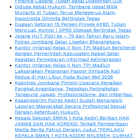
Finance Cabang Tuban Bakal Dilaporkan OJK
Diduga Kebal Hukum, Tambang Ilegal Milik
Munarto di Tuban Terus Menggerus Alam,
Kapolresta Diminta Bertindak Tegas
Dugaan Setoran 15 Persen Proyek APBD Tuban
Mencuat, Komisi I DPRD Didesak Bertindak Tegas
Jelang HUT Polri ke – 79 dan Tahun Baru Islam,
Polres Jombang Gelar Liwetan Bhayangkara.
Kantor Imigrasi Kelas II Non TPI Madiun Bersinergi
dengan Pemerintah Kabupaten Ngawi Gelar
Kegiatan Penyebaran Informasi Keimigrasian
Kantor Imigrasi Kelas II Non TPI Madiun
Laksanakan Pelayanan Paspor Simpatik Kali
Kedua di Hari Libur Pada Bulan Mei 2026
Kapolres Jombang Pimpin Upacara Kenaikan
Pangkat Anggotanya, Tegaskan Peningkatan
Tanggung Jawab, Profesionalisme, dan Integritas.
Kasatreskrim Polres Kediri Sudah Menangani
Laporan Masyarakat Secara Profesional Sesuai
Dengan Ketentuan Hukum.
Kepala Sekolah SMKN 1 Kota Kediri Berikan HAK
JAWAB DAN HAK KOREKSI Terkait Pemberitaan
Media Berita Patroli Dengan Judul “PERILAKU
KEPALA SMKN 1 KOTA KEDIRI NYLENEH, CURHAT