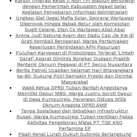
Kantor Imigrasi Kelas II Non TPI Madiun Bersinergi
dengan Pemerintah Kabupaten Ngawi Gelar
Kegiatan Penyebaran Informasi Keimigrasian
Ungkap Giat Ilegal Mafia Solar, Seorang Wartawan
Dikeroyok Hingga Babak Belur oleh Komplotan
Sugit Celeng, Dian Cs Wartawan Abal-Abal
Arena Judi Sabung Ayam dan Dadu Cap Jie Kie di
Grati Kembali Beroperasi, Warga Pertanyakan
Keseriusan Penindakan APH Pasuruan
Puluhan Karyawan di Probolinggo Terjerat ‘Lintah
Darat’, Aparat Diminta Bongkar Dugaan Praktik
Rentenir Oknum Pegawai di PT Secco Nusantara
Berita Patroli Ucapkan Selamat Hari Bhayangkara
ke-80, Dukung Polri Semakin Presisi dan Dicintai
Masyarakat
Wakil Ketua DPRD Tuban Bantah Anggotanya
Memiliki Dapur MBG, Warga Justru Soroti Dapur
di Desa Kumpulrejo, Parengan Diduga Milik
Oknum Anggota DPRD Aktif
Tanpa Sosialisasi dan Sebabkan Infrastruktur
Rusak, Warga Kumpulrejo Tuban Hentikan Paksa
Aktivitas Pengeboran Migas PT TGE KSO
Pertamina EP
Pisah Kenal Lurah Dukuh Sutorejo Berlangsung