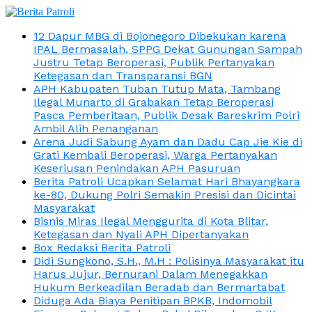
12 Dapur MBG di Bojonegoro Dibekukan karena
IPAL Bermasalah, SPPG Dekat Gunungan Sampah
Justru Tetap Beroperasi, Publik Pertanyakan
Ketegasan dan Transparansi BGN
APH Kabupaten Tuban Tutup Mata, Tambang
Ilegal Munarto di Grabakan Tetap Beroperasi
Pasca Pemberitaan, Publik Desak Bareskrim Polri
Ambil Alih Penanganan
Arena Judi Sabung Ayam dan Dadu Cap Jie Kie di
Grati Kembali Beroperasi, Warga Pertanyakan
Keseriusan Penindakan APH Pasuruan
Berita Patroli Ucapkan Selamat Hari Bhayangkara
ke-80, Dukung Polri Semakin Presisi dan Dicintai
Masyarakat
Bisnis Miras Ilegal Menggurita di Kota Blitar,
Ketegasan dan Nyali APH Dipertanyakan
Box Redaksi Berita Patroli
Didi Sungkono, S.H., M.H : Polisinya Masyarakat itu
Harus Jujur, Bernurani Dalam Menegakkan
Hukum Berkeadilan Beradab dan Bermartabat
Diduga Ada Biaya Penitipan BPKB, Indomobil