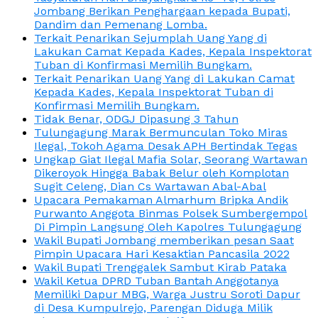
Jombang Berikan Penghargaan kepada Bupati,
Dandim dan Pemenang Lomba.
Terkait Penarikan Sejumplah Uang Yang di
Lakukan Camat Kepada Kades, Kepala Inspektorat
Tuban di Konfirmasi Memilih Bungkam.
Terkait Penarikan Uang Yang di Lakukan Camat
Kepada Kades, Kepala Inspektorat Tuban di
Konfirmasi Memilih Bungkam.
Tidak Benar, ODGJ Dipasung 3 Tahun
Tulungagung Marak Bermunculan Toko Miras
Ilegal, Tokoh Agama Desak APH Bertindak Tegas
Ungkap Giat Ilegal Mafia Solar, Seorang Wartawan
Dikeroyok Hingga Babak Belur oleh Komplotan
Sugit Celeng, Dian Cs Wartawan Abal-Abal
Upacara Pemakaman Almarhum Bripka Andik
Purwanto Anggota Binmas Polsek Sumbergempol
Di Pimpin Langsung Oleh Kapolres Tulungagung
Wakil Bupati Jombang memberikan pesan Saat
Pimpin Upacara Hari Kesaktian Pancasila 2022
Wakil Bupati Trenggalek Sambut Kirab Pataka
Wakil Ketua DPRD Tuban Bantah Anggotanya
Memiliki Dapur MBG, Warga Justru Soroti Dapur
di Desa Kumpulrejo, Parengan Diduga Milik