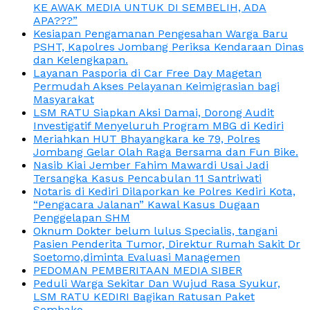
KE AWAK MEDIA UNTUK DI SEMBELIH, ADA
APA???”
Kesiapan Pengamanan Pengesahan Warga Baru
PSHT, Kapolres Jombang Periksa Kendaraan Dinas
dan Kelengkapan.
Layanan Pasporia di Car Free Day Magetan
Permudah Akses Pelayanan Keimigrasian bagi
Masyarakat
LSM RATU Siapkan Aksi Damai, Dorong Audit
Investigatif Menyeluruh Program MBG di Kediri
Meriahkan HUT Bhayangkara ke 79, Polres
Jombang Gelar Olah Raga Bersama dan Fun Bike.
Nasib Kiai Jember Fahim Mawardi Usai Jadi
Tersangka Kasus Pencabulan 11 Santriwati
Notaris di Kediri Dilaporkan ke Polres Kediri Kota,
“Pengacara Jalanan” Kawal Kasus Dugaan
Penggelapan SHM
Oknum Dokter belum lulus Specialis, tangani
Pasien Penderita Tumor, Direktur Rumah Sakit Dr
Soetomo,diminta Evaluasi Managemen
PEDOMAN PEMBERITAAN MEDIA SIBER
Peduli Warga Sekitar Dan Wujud Rasa Syukur,
LSM RATU KEDIRI Bagikan Ratusan Paket
Sembako