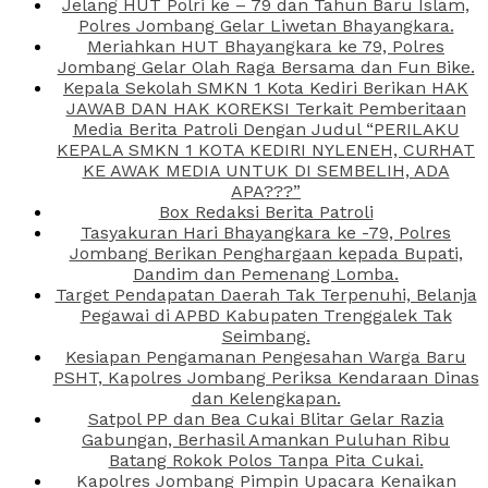
Jelang HUT Polri ke – 79 dan Tahun Baru Islam,
Polres Jombang Gelar Liwetan Bhayangkara.
Meriahkan HUT Bhayangkara ke 79, Polres
Jombang Gelar Olah Raga Bersama dan Fun Bike.
Kepala Sekolah SMKN 1 Kota Kediri Berikan HAK
JAWAB DAN HAK KOREKSI Terkait Pemberitaan
Media Berita Patroli Dengan Judul “PERILAKU
KEPALA SMKN 1 KOTA KEDIRI NYLENEH, CURHAT
KE AWAK MEDIA UNTUK DI SEMBELIH, ADA
APA???”
Box Redaksi Berita Patroli
Tasyakuran Hari Bhayangkara ke -79, Polres
Jombang Berikan Penghargaan kepada Bupati,
Dandim dan Pemenang Lomba.
Target Pendapatan Daerah Tak Terpenuhi, Belanja
Pegawai di APBD Kabupaten Trenggalek Tak
Seimbang.
Kesiapan Pengamanan Pengesahan Warga Baru
PSHT, Kapolres Jombang Periksa Kendaraan Dinas
dan Kelengkapan.
Satpol PP dan Bea Cukai Blitar Gelar Razia
Gabungan, Berhasil Amankan Puluhan Ribu
Batang Rokok Polos Tanpa Pita Cukai.
Kapolres Jombang Pimpin Upacara Kenaikan