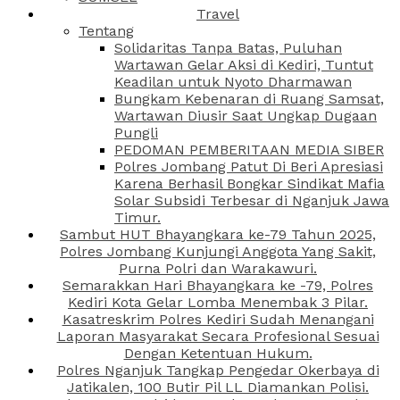
Travel
Tentang
Solidaritas Tanpa Batas, Puluhan
Wartawan Gelar Aksi di Kediri, Tuntut
Keadilan untuk Nyoto Dharmawan
Bungkam Kebenaran di Ruang Samsat,
Wartawan Diusir Saat Ungkap Dugaan
Pungli
PEDOMAN PEMBERITAAN MEDIA SIBER
Polres Jombang Patut Di Beri Apresiasi
Karena Berhasil Bongkar Sindikat Mafia
Solar Subsidi Terbesar di Nganjuk Jawa
Timur.
Sambut HUT Bhayangkara ke-79 Tahun 2025,
Polres Jombang Kunjungi Anggota Yang Sakit,
Purna Polri dan Warakawuri.
Semarakkan Hari Bhayangkara ke -79, Polres
Kediri Kota Gelar Lomba Menembak 3 Pilar.
Kasatreskrim Polres Kediri Sudah Menangani
Laporan Masyarakat Secara Profesional Sesuai
Dengan Ketentuan Hukum.
Polres Nganjuk Tangkap Pengedar Okerbaya di
Jatikalen, 100 Butir Pil LL Diamankan Polisi.