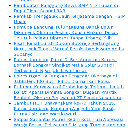
Pembuatan Panggung Siswa SMP N 5 Tuban di
Duga Tidak Sesuai RAB.
Pemkab Trenggalek Jalin Kerjasama dengan FISIP
Unair
Pemuda Bandung Tulungagung Babak Belur
Dikeroyok Oknum Pesilat, Kuasa Hukum Desak
Seluruh Pelaku Diproses Tanpa Tebang Pilih
Pisah Kenal Lurah Dukuh Sutorejo Berlangsung
Haru, Isak Tangis Warnai Perpisahan Isworo Andik
Sucahyo
Polres Jombang Patut Di Beri Apresiasi Karena
Berhasil Bongkar Sindikat Mafia Solar Subsidi
Terbesar di Nganjuk Jawa Timur.
Polres Nganjuk Tangkap Pengedar Okerbaya di
Jatikalen, 100 Butir Pil LL Diamankan Polisi.
Puluhan Karyawan di Probolinggo Terjerat ‘Lintah
Darat’, Aparat Diminta Bongkar Dugaan Praktik
Rentenir Oknum Pegawai di PT Secco Nusantara
Sambut HUT Bhayangkara ke-79 Tahun 2025,
Polres Jombang Kunjungi Anggota Yang Sakit,
Purna Polri dan Warakawuri.
Satpas Satlantas Polres Kediri Kota Tuai Apresiasi
Warga Berkat Pelayanan SIM yang Transparan dan