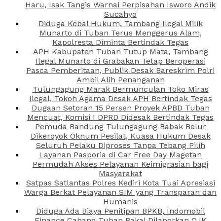
Haru, Isak Tangis Warnai Perpisahan Isworo Andik
Sucahyo
Diduga Kebal Hukum, Tambang Ilegal Milik
Munarto di Tuban Terus Menggerus Alam,
Kapolresta Diminta Bertindak Tegas
APH Kabupaten Tuban Tutup Mata, Tambang
Ilegal Munarto di Grabakan Tetap Beroperasi
Pasca Pemberitaan, Publik Desak Bareskrim Polri
Ambil Alih Penanganan
Tulungagung Marak Bermunculan Toko Miras
Ilegal, Tokoh Agama Desak APH Bertindak Tegas
Dugaan Setoran 15 Persen Proyek APBD Tuban
Mencuat, Komisi I DPRD Didesak Bertindak Tegas
Pemuda Bandung Tulungagung Babak Belur
Dikeroyok Oknum Pesilat, Kuasa Hukum Desak
Seluruh Pelaku Diproses Tanpa Tebang Pilih
Layanan Pasporia di Car Free Day Magetan
Permudah Akses Pelayanan Keimigrasian bagi
Masyarakat
Satpas Satlantas Polres Kediri Kota Tuai Apresiasi
Warga Berkat Pelayanan SIM yang Transparan dan
Humanis
Diduga Ada Biaya Penitipan BPKB, Indomobil
Finance Cabang Tuban Bakal Dilaporkan OJK