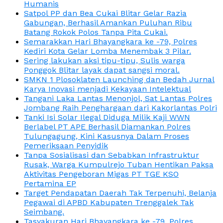
Humanis
Satpol PP dan Bea Cukai Blitar Gelar Razia
Gabungan, Berhasil Amankan Puluhan Ribu
Batang Rokok Polos Tanpa Pita Cukai.
Semarakkan Hari Bhayangkara ke -79, Polres
Kediri Kota Gelar Lomba Menembak 3 Pilar.
Sering lakukan aksi tipu-tipu, Sulis warga
Ponggok Blitar layak dapat sangsi moral.
SMKN 1 Plosoklaten Launching dan Bedah Jurnal
Karya Inovasi menjadi Kekayaan Intelektual
Tangani Laka Lantas Menonjol, Sat Lantas Polres
Jombang Raih Penghargaan dari Kakorlantas Polri
Tanki Isi Solar Ilegal Diduga Milik Kaji WWN
Berlabel PT APE Berhasil Diamankan Polres
Tulungagung, Kini Kasusnya Dalam Proses
Pemeriksaan Penyidik
Tanpa Sosialisasi dan Sebabkan Infrastruktur
Rusak, Warga Kumpulrejo Tuban Hentikan Paksa
Aktivitas Pengeboran Migas PT TGE KSO
Pertamina EP
Target Pendapatan Daerah Tak Terpenuhi, Belanja
Pegawai di APBD Kabupaten Trenggalek Tak
Seimbang.
Tasyakuran Hari Bhayangkara ke -79, Polres