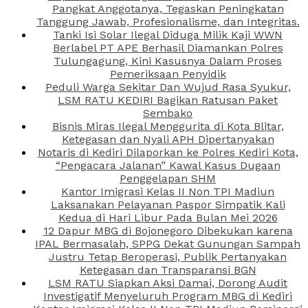
Pangkat Anggotanya, Tegaskan Peningkatan
Tanggung Jawab, Profesionalisme, dan Integritas.
Tanki Isi Solar Ilegal Diduga Milik Kaji WWN
Berlabel PT APE Berhasil Diamankan Polres
Tulungagung, Kini Kasusnya Dalam Proses
Pemeriksaan Penyidik
Peduli Warga Sekitar Dan Wujud Rasa Syukur,
LSM RATU KEDIRI Bagikan Ratusan Paket
Sembako
Bisnis Miras Ilegal Menggurita di Kota Blitar,
Ketegasan dan Nyali APH Dipertanyakan
Notaris di Kediri Dilaporkan ke Polres Kediri Kota,
“Pengacara Jalanan” Kawal Kasus Dugaan
Penggelapan SHM
Kantor Imigrasi Kelas II Non TPI Madiun
Laksanakan Pelayanan Paspor Simpatik Kali
Kedua di Hari Libur Pada Bulan Mei 2026
12 Dapur MBG di Bojonegoro Dibekukan karena
IPAL Bermasalah, SPPG Dekat Gunungan Sampah
Justru Tetap Beroperasi, Publik Pertanyakan
Ketegasan dan Transparansi BGN
LSM RATU Siapkan Aksi Damai, Dorong Audit
Investigatif Menyeluruh Program MBG di Kediri