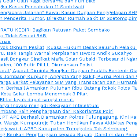
 Gelar Olah Raga Bersama dan Fun Bike.
gka Kasus Pencabulan 11 Santriwati
a, “Pengacara Jalanan” Kawal Kasus Dugaan Penggelapan SH
en Penderita Tumor, Direktur Rumah Sakit Dr Soetomo,d
M RATU KEDIRI Bagikan Ratusan Paket Sembako
 Tidak Sesuai RAB.
Unair
ok Oknum Pesilat, Kuasa Hukum Desak Seluruh Pelaku D
u, Isak Tangis Warnai Perpisahan Isworo Andik Sucahyo
asil Bongkar Sindikat Mafia Solar Subsidi Terbesar di Ng
len, 100 Butir Pil LL Diamankan Polisi.
Darat’, Aparat Diminta Bongkar Dugaan Praktik Rentenir 
 Jombang Kunjungi Anggota Yang Sakit, Purna Polri dan 
i Warga Berkat Pelayanan SIM yang Transparan dan Humani
an, Berhasil Amankan Puluhan Ribu Batang Rokok Polos Ta
i Kota Gelar Lomba Menembak 3 Pilar.
Blitar layak dapat sangsi moral.
rya Inovasi menjadi Kekayaan Intelektual
ombang Raih Penghargaan dari Kakorlantas Polri
abel PT APE Berhasil Diamankan Polres Tulungagung, Kini 
ak, Warga Kumpulrejo Tuban Hentikan Paksa Aktivitas Pe
 Pegawai di APBD Kabupaten Trenggalek Tak Seimbang.
bang Berikan Penghargaan kepada Bupati, Dandim dan Pe