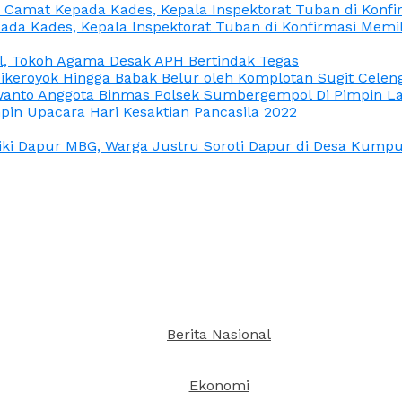
n Camat Kepada Kades, Kepala Inspektorat Tuban di Konf
ada Kades, Kepala Inspektorat Tuban di Konfirmasi Memi
l, Tokoh Agama Desak APH Bertindak Tegas
Dikeroyok Hingga Babak Belur oleh Komplotan Sugit Celen
nto Anggota Binmas Polsek Sumbergempol Di Pimpin La
in Upacara Hari Kesaktian Pancasila 2022
ki Dapur MBG, Warga Justru Soroti Dapur di Desa Kumpul
Berita Nasional
Ekonomi