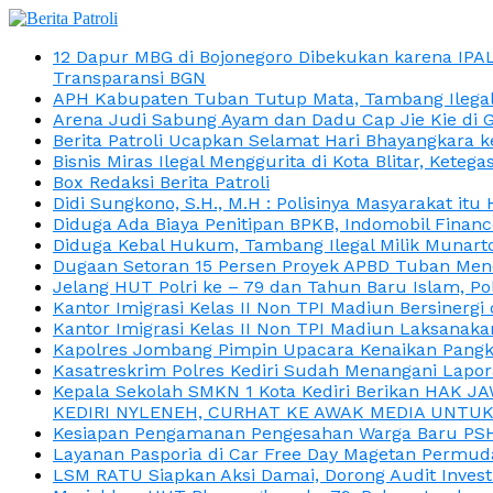
12 Dapur MBG di Bojonegoro Dibekukan karena IPA
Transparansi BGN
APH Kabupaten Tuban Tutup Mata, Tambang Ilegal M
Arena Judi Sabung Ayam dan Dadu Cap Jie Kie di 
Berita Patroli Ucapkan Selamat Hari Bhayangkara k
Bisnis Miras Ilegal Menggurita di Kota Blitar, Kete
Box Redaksi Berita Patroli
Didi Sungkono, S.H., M.H : Polisinya Masyarakat 
Diduga Ada Biaya Penitipan BPKB, Indomobil Finan
Diduga Kebal Hukum, Tambang Ilegal Milik Munarto
Dugaan Setoran 15 Persen Proyek APBD Tuban Menc
Jelang HUT Polri ke – 79 dan Tahun Baru Islam, P
Kantor Imigrasi Kelas II Non TPI Madiun Bersiner
Kantor Imigrasi Kelas II Non TPI Madiun Laksanaka
Kapolres Jombang Pimpin Upacara Kenaikan Pangkat
Kasatreskrim Polres Kediri Sudah Menangani Lapo
Kepala Sekolah SMKN 1 Kota Kediri Berikan HAK 
KEDIRI NYLENEH, CURHAT KE AWAK MEDIA UNTUK 
Kesiapan Pengamanan Pengesahan Warga Baru PSHT
Layanan Pasporia di Car Free Day Magetan Permud
LSM RATU Siapkan Aksi Damai, Dorong Audit Invest