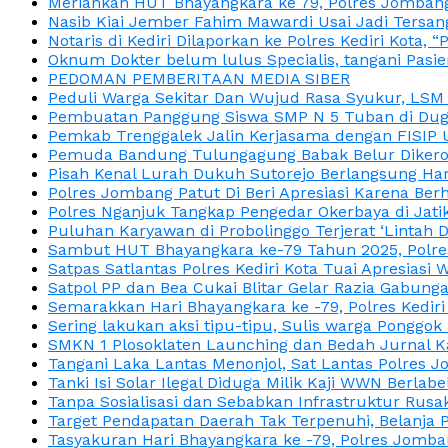
Meriahkan HUT Bhayangkara ke 79, Polres Jombang
Nasib Kiai Jember Fahim Mawardi Usai Jadi Tersan
Notaris di Kediri Dilaporkan ke Polres Kediri Kot
Oknum Dokter belum lulus Specialis, tangani Pasi
PEDOMAN PEMBERITAAN MEDIA SIBER
Peduli Warga Sekitar Dan Wujud Rasa Syukur, LS
Pembuatan Panggung Siswa SMP N 5 Tuban di Duga
Pemkab Trenggalek Jalin Kerjasama dengan FISIP 
Pemuda Bandung Tulungagung Babak Belur Dikeroy
Pisah Kenal Lurah Dukuh Sutorejo Berlangsung Har
Polres Jombang Patut Di Beri Apresiasi Karena Berh
Polres Nganjuk Tangkap Pengedar Okerbaya di Jatika
Puluhan Karyawan di Probolinggo Terjerat ‘Lintah 
Sambut HUT Bhayangkara ke-79 Tahun 2025, Polres
Satpas Satlantas Polres Kediri Kota Tuai Apresias
Satpol PP dan Bea Cukai Blitar Gelar Razia Gabung
Semarakkan Hari Bhayangkara ke -79, Polres Kedir
Sering lakukan aksi tipu-tipu, Sulis warga Ponggok 
SMKN 1 Plosoklaten Launching dan Bedah Jurnal Ka
Tangani Laka Lantas Menonjol, Sat Lantas Polres J
Tanki Isi Solar Ilegal Diduga Milik Kaji WWN Berl
Tanpa Sosialisasi dan Sebabkan Infrastruktur Rus
Target Pendapatan Daerah Tak Terpenuhi, Belanja
Tasyakuran Hari Bhayangkara ke -79, Polres Jom