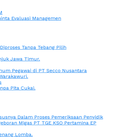
M
iminta Evaluasi Managemen
iproses Tanpa Tebang Pilih
anjuk Jawa Timur.
Oknum Pegawai di PT Secco Nusantara
Warakawuri.
s
npa Pita Cukai.
Kasusnya Dalam Proses Pemeriksaan Penyidik
ngeboran Migas PT TGE KSO Pertamina EP
menang Lomba.