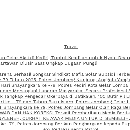
Travel
an Gelar Aksi di Kediri, Tuntut Keadilan untuk Nyoto Dh
rtawan Diusir Saat Ungkap Dugaan Pungli
arena Berhasil Bongkar Sindikat Mafia Solar Subsidi Terb
79 Tahun 2025, Polres Jombang Kunjungi Anggota Yang Sa
ari Bhayangkara ke -79, Polres Kediri Kota Gelar Lomba
 Sudah Menangani Laporan Masyarakat Secara Profesiona
k Tangkap Pengedar Okerbaya di Jatikalen, 100 Butir Pil L
ri ke – 79 dan Tahun Baru Islam, Polres Jombang Gelar 
 Bhayangkara ke 79, Polres Jombang Gelar Olah Raga Be
JAWAB DAN HAK KOREKSI Terkait Pemberitaan Media Beri
 NYLENEH, CURHAT KE AWAK MEDIA UNTUK DI SEMBELIH,
 ke -79, Polres Jombang Berikan Penghargaan kepada B
Box Redaksi Berita Patroli