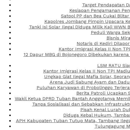
Target Pendapatan D
Kesiapan Pengamanan Peng
Satpol PP dan Bea Cukai Blita
Kapolres Jombang Pimpin Upacara Ken
Tanki Isi Solar Ilegal Diduga Milik Kaji WW
Peduli Warga Se
Bisnis Mir
Notaris di Kediri Dila
Kantor Imigrasi Kelas II Non T
12 Dapur MBG di Bojonegoro Dibekukan karena
LSM RATU Siap
Kantor Imigrasi Kelas II Non TPI Mad
Ungkap Giat Ilegal Mafia Solar, Seor
Arena Judi Sabung Ayam dan Dadu C
Puluhan Karyawan di Probolinggo Terjera
Berita Patroli Ucapkan 
Wakil Ketua DPRD Tuban Bantah Anggotanya Memili
Tanpa Sosialisasi dan Sebabkan Infrastru
Pisah Kenal Lurah Du
Diduga Kebal Hukum, Tambang
APH Kabupaten Tuban Tutup Mata, Tambang Ilegal 
Tulungagung Ma