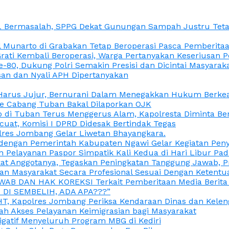
L Bermasalah, SPPG Dekat Gunungan Sampah Justru Tetap
unarto di Grabakan Tetap Beroperasi Pasca Pemberitaan
Grati Kembali Beroperasi, Warga Pertanyakan Keseriusan
e-80, Dukung Polri Semakin Presisi dan Dicintai Masyarak
gasan dan Nyali APH Dipertanyakan
itu Harus Jujur, Bernurani Dalam Menegakkan Hukum Berk
ce Cabang Tuban Bakal Dilaporkan OJK
 di Tuban Terus Menggerus Alam, Kapolresta Diminta Be
uat, Komisi I DPRD Didesak Bertindak Tegas
olres Jombang Gelar Liwetan Bhayangkara.
gi dengan Pemerintah Kabupaten Ngawi Gelar Kegiatan Pen
n Pelayanan Paspor Simpatik Kali Kedua di Hari Libur Pa
 Anggotanya, Tegaskan Peningkatan Tanggung Jawab, Prof
ran Masyarakat Secara Profesional Sesuai Dengan Ketent
JAWAB DAN HAK KOREKSI Terkait Pemberitaan Media Berit
DI SEMBELIH, ADA APA???”
, Kapolres Jombang Periksa Kendaraan Dinas dan Kelen
ah Akses Pelayanan Keimigrasian bagi Masyarakat
igatif Menyeluruh Program MBG di Kediri