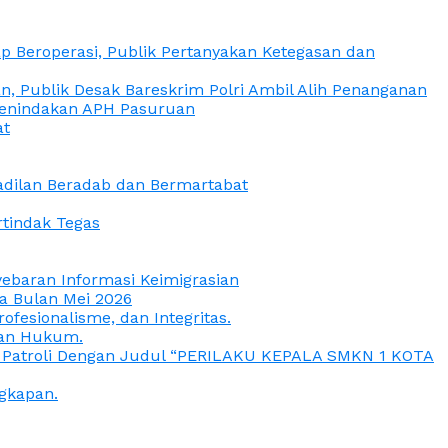
 Beroperasi, Publik Pertanyakan Ketegasan dan
, Publik Desak Bareskrim Polri Ambil Alih Penanganan
 Penindakan APH Pasuruan
at
eadilan Beradab dan Bermartabat
rtindak Tegas
yebaran Informasi Keimigrasian
da Bulan Mei 2026
esionalisme, dan Integritas.
uan Hukum.
a Patroli Dengan Judul “PERILAKU KEPALA SMKN 1 KOTA
gkapan.