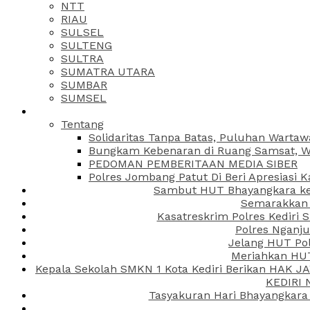
NTT
RIAU
SULSEL
SULTENG
SULTRA
SUMATRA UTARA
SUMBAR
SUMSEL
Tentang
Solidaritas Tanpa Batas, Puluhan Wartaw
Bungkam Kebenaran di Ruang Samsat, Wa
PEDOMAN PEMBERITAAN MEDIA SIBER
Polres Jombang Patut Di Beri Apresiasi K
Sambut HUT Bhayangkara ke-
Semarakkan H
Kasatreskrim Polres Kediri
Polres Nganju
Jelang HUT Pol
Meriahkan HUT
Kepala Sekolah SMKN 1 Kota Kediri Berikan HAK 
KEDIRI
Tasyakuran Hari Bhayangkara