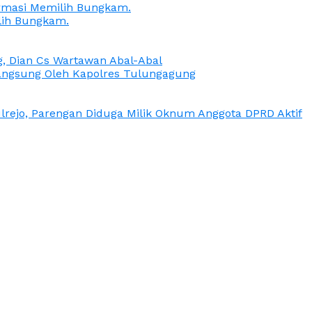
irmasi Memilih Bungkam.
lih Bungkam.
g, Dian Cs Wartawan Abal-Abal
ngsung Oleh Kapolres Tulungagung
rejo, Parengan Diduga Milik Oknum Anggota DPRD Aktif