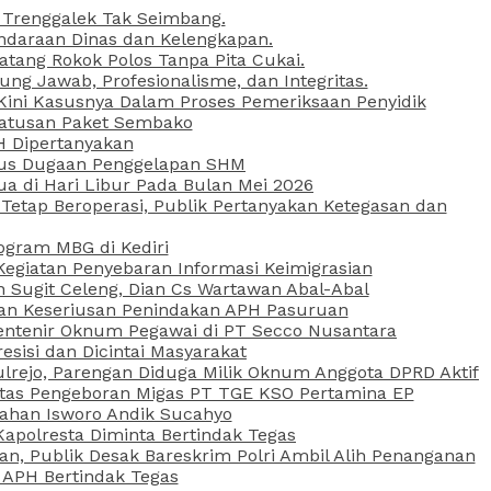
 Trenggalek Tak Seimbang.
daraan Dinas dan Kelengkapan.
atang Rokok Polos Tanpa Pita Cukai.
g Jawab, Profesionalisme, dan Integritas.
, Kini Kasusnya Dalam Proses Pemeriksaan Penyidik
Ratusan Paket Sembako
PH Dipertanyakan
Kasus Dugaan Penggelapan SHM
ua di Hari Libur Pada Bulan Mei 2026
etap Beroperasi, Publik Pertanyakan Ketegasan dan
ogram MBG di Kediri
Kegiatan Penyebaran Informasi Keimigrasian
n Sugit Celeng, Dian Cs Wartawan Abal-Abal
akan Keseriusan Penindakan APH Pasuruan
 Rentenir Oknum Pegawai di PT Secco Nusantara
esisi dan Dicintai Masyarakat
lrejo, Parengan Diduga Milik Oknum Anggota DPRD Aktif
vitas Pengeboran Migas PT TGE KSO Pertamina EP
sahan Isworo Andik Sucahyo
apolresta Diminta Bertindak Tegas
n, Publik Desak Bareskrim Polri Ambil Alih Penanganan
 APH Bertindak Tegas