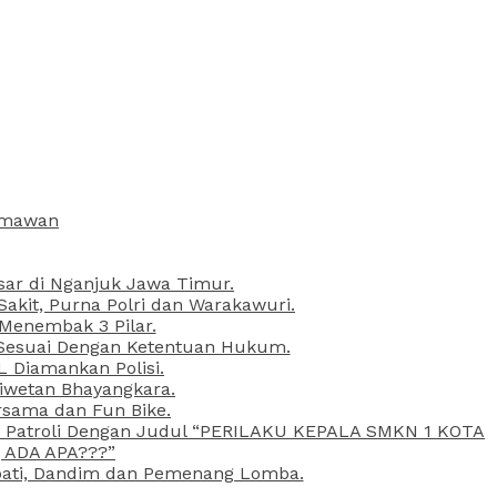
armawan
esar di Nganjuk Jawa Timur.
kit, Purna Polri dan Warakawuri.
 Menembak 3 Pilar.
l Sesuai Dengan Ketentuan Hukum.
L Diamankan Polisi.
Liwetan Bhayangkara.
rsama dan Fun Bike.
ta Patroli Dengan Judul “PERILAKU KEPALA SMKN 1 KOTA
 ADA APA???”
upati, Dandim dan Pemenang Lomba.