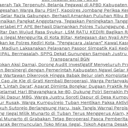
aerah Tak Terpenuhi, Belanja Pegawai di APBD Kabupaten
esahan Warga Baru PSHT, Kapolres Jombang Periksa Ken
r Gelar Razia Gabungan, Berhasil Amankan Puluhan Ribu B
aikan Pangkat Anggotanya, Tegaskan Peningkatan Tanggun
N Berlabel PT APE Berhasil Diamankan Polres Tulungagung
kitar Dan Wujud Rasa Syukur, LSM RATU KEDIRI Bagikan 
as Ilegal Menggurita di Kota Blitar, Ketegasan dan Nyali A
porkan ke Polres Kediri Kota, “Pengacara Jalanan” Kawal 
PI Madiun Laksanakan Pelayanan Paspor Simpatik Kali Ked
 IPAL Bermasalah, SPPG Dekat Gunungan Sampah Justru T
Transparansi BGN
kan Aksi Damai, Dorong Audit Investigatif Menyeluruh Pr
iun Bersinergi dengan Pemerintah Kabupaten Ngawi Gelar 
ang Wartawan Dikeroyok Hingga Babak Belur oleh Komplota
ap Jie Kie di Grati Kembali Beroperasi, Warga Pertany
t ‘Lintah Darat’, Aparat Diminta Bongkar Dugaan Praktik
Selamat Hari Bhayangkara ke-80, Dukung Polri Semakin Pr
ki Dapur MBG, Warga Justru Soroti Dapur di Desa Kumpu
ktur Rusak, Warga Kumpulrejo Tuban Hentikan Paksa Akti
kuh Sutorejo Berlangsung Haru, Isak Tangis Warnai Perpi
 Ilegal Milik Munarto di Tuban Terus Menggerus Alam, K
Munarto di Grabakan Tetap Beroperasi Pasca Pemberitaa
rak Bermunculan Toko Miras Ilegal, Tokoh Agama Desak