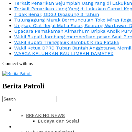
Terkait Penarikan Sejumplah Uang Yang di Lakuka
Terkait Penarikan Uang Yang di Lakukan Camat Kep
Tidak Benar, ODGJ Dipasung 3 Tahun
Tulungagung Marak Bermunculan Toko Miras Ilega
Ungkap Giat Ilegal Mafia Solar, Seorang Wartawan 
Upacara Pemakaman Almarhum Bripka Andik Purwa
Wakil Bupati Jombang memberikan pesan Saat Pimp
Wakil Bupati Trenggalek Sambut Kirab Pataka
Wakil Ketua DPRD Tuban Bantah Anggotanya Memili
WARGA KELUHKAN BAU LIMBAH DAMATEX
Connect with us
Berita Patroli
BREAKING NEWS
Budaya dan Sosial