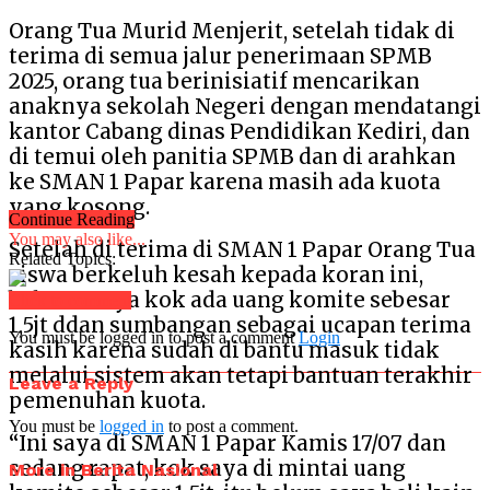
Orang Tua Murid Menjerit, setelah tidak di
terima di semua jalur penerimaan SPMB
2025, orang tua berinisiatif mencarikan
anaknya sekolah Negeri dengan mendatangi
kantor Cabang dinas Pendidikan Kediri, dan
di temui oleh panitia SPMB dan di arahkan
ke SMAN 1 Papar karena masih ada kuota
yang kosong.
Continue Reading
You may also like...
Setelah di terima di SMAN 1 Papar Orang Tua
Related Topics:
siswa berkeluh kesah kepada koran ini,
bahwasanya kok ada uang komite sebesar
Click to comment
1,5jt ddan sumbangan sebagai ucapan terima
You must be logged in to post a comment
Login
kasih karena sudah di bantu masuk tidak
melalui sistem akan tetapi bantuan terakhir
Leave a Reply
pemenuhan kuota.
You must be
logged in
to post a comment.
“Ini saya di SMAN 1 Papar Kamis 17/07 dan
sedang rapat, kok saya di mintai uang
More in Berita Nasional