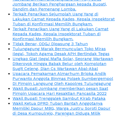
Jombang Berikan Penghargaan kepada Bupati,
Dandim dan Pemenang Lomba.
Terkait Penarikan Sejumplah Uang Yang di
Lakukan Camat Kepada Kades, Kepala Inspektorat
Tuban di Konfirmasi Memilih Bungkam.
Terkait Penarikan Uang Yang di Lakukan Camat
Kepada Kades, Kepala Inspektorat Tuban di
Konfirmasi Memilih Bungkam.
Tidak Benar, ODGJ Dipasung 3 Tahun
Tulungagung Marak Bermunculan Toko Miras
Ilegal, Tokoh Agama Desak APH Bertindak Tegas
Ungkap Giat Ilegal Mafia Solar, Seorang Wartawan
Dikeroyok Hingga Babak Belur oleh Komplotan
Sugit Celeng, Dian Cs Wartawan Abal-Abal
Upacara Pemakaman Almarhum Bripka Andik
Purwanto Anggota Binmas Polsek Sumbergempol
Di Pimpin Langsung Oleh Kapolres Tulungagung
Wakil Bupati Jombang memberikan pesan Saat
Pimpin Upacara Hari Kesaktian Pancasila 2022
Wakil Bupati Trenggalek Sambut Kirab Pataka
Wakil Ketua DPRD Tuban Bantah Anggotanya
Memiliki Dapur MBG, Warga Justru Soroti Dapur
di Desa Kumpulrejo, Parengan Diduga Milik