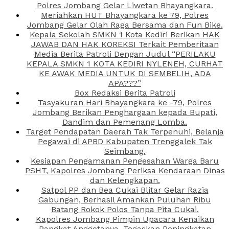
Polres Jombang Gelar Liwetan Bhayangkara.
Meriahkan HUT Bhayangkara ke 79, Polres
Jombang Gelar Olah Raga Bersama dan Fun Bike.
Kepala Sekolah SMKN 1 Kota Kediri Berikan HAK
JAWAB DAN HAK KOREKSI Terkait Pemberitaan
Media Berita Patroli Dengan Judul “PERILAKU
KEPALA SMKN 1 KOTA KEDIRI NYLENEH, CURHAT
KE AWAK MEDIA UNTUK DI SEMBELIH, ADA
APA???”
Box Redaksi Berita Patroli
Tasyakuran Hari Bhayangkara ke -79, Polres
Jombang Berikan Penghargaan kepada Bupati,
Dandim dan Pemenang Lomba.
Target Pendapatan Daerah Tak Terpenuhi, Belanja
Pegawai di APBD Kabupaten Trenggalek Tak
Seimbang.
Kesiapan Pengamanan Pengesahan Warga Baru
PSHT, Kapolres Jombang Periksa Kendaraan Dinas
dan Kelengkapan.
Satpol PP dan Bea Cukai Blitar Gelar Razia
Gabungan, Berhasil Amankan Puluhan Ribu
Batang Rokok Polos Tanpa Pita Cukai.
Kapolres Jombang Pimpin Upacara Kenaikan
Pangkat Anggotanya, Tegaskan Peningkatan