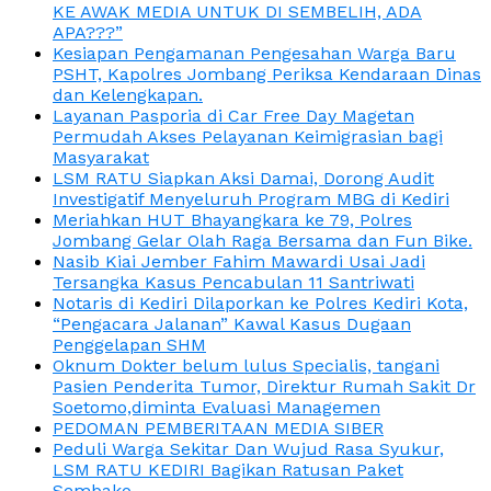
KE AWAK MEDIA UNTUK DI SEMBELIH, ADA
APA???”
Kesiapan Pengamanan Pengesahan Warga Baru
PSHT, Kapolres Jombang Periksa Kendaraan Dinas
dan Kelengkapan.
Layanan Pasporia di Car Free Day Magetan
Permudah Akses Pelayanan Keimigrasian bagi
Masyarakat
LSM RATU Siapkan Aksi Damai, Dorong Audit
Investigatif Menyeluruh Program MBG di Kediri
Meriahkan HUT Bhayangkara ke 79, Polres
Jombang Gelar Olah Raga Bersama dan Fun Bike.
Nasib Kiai Jember Fahim Mawardi Usai Jadi
Tersangka Kasus Pencabulan 11 Santriwati
Notaris di Kediri Dilaporkan ke Polres Kediri Kota,
“Pengacara Jalanan” Kawal Kasus Dugaan
Penggelapan SHM
Oknum Dokter belum lulus Specialis, tangani
Pasien Penderita Tumor, Direktur Rumah Sakit Dr
Soetomo,diminta Evaluasi Managemen
PEDOMAN PEMBERITAAN MEDIA SIBER
Peduli Warga Sekitar Dan Wujud Rasa Syukur,
LSM RATU KEDIRI Bagikan Ratusan Paket
Sembako