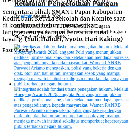
mengambil tindakan.” Pungkas Saiful.
Kelalaian Pengelolaan Pangan
Sementara pihak SMAN 1 Papar Kabupaten
By
admin
August 1, 2026
Kediri baik Kepala Sekolah dan Komite saat
di konfirmasi belum memberikan
BERITA PATROLI – TULUNGAGUNG Dugaan
keracunan yang dialami puluhan penerima manfaat Program
tanggapannya sampai berita ini muat
Makan Bergizi Gratis (MBG)...
tayang.
(Yuli, Handri, Nyoto, Hari Kaking)
Post Views:
14