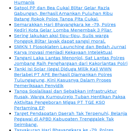
Humanis
Satpol PP dan Bea Cukai Blitar Gelar Razia
Gabungan, Berhasil Amankan Puluhan Ribu
Batang Rokok Polos Tanpa Pita Cukai.
Semarakkan Hari Bhayangkara ke -79, Polres
Kediri Kota Gelar Lomba Menembak 3 Pilar.
Sering lakukan aksi tipu-tipu, Sulis warga
Ponggok Blitar layak dapat sangsi moral.
SMKN 1 Plosoklaten Launching dan Bedah Jurnal
Karya Inovasi menjadi Kekayaan Intelektual
Tangani Laka Lantas Menonjol, Sat Lantas Polres
Jombang Raih Penghargaan dari Kakorlantas Polri
Tanki Isi Solar Ilegal Diduga Milik Kaji WWN
Berlabel PT APE Berhasil Diamankan Polres
Tulungagung, Kini Kasusnya Dalam Proses
Pemeriksaan Penyidik
Tanpa Sosialisasi dan Sebabkan Infrastruktur
Rusak, Warga Kumpulrejo Tuban Hentikan Paksa
Aktivitas Pengeboran Migas PT TGE KSO
Pertamina EP
Target Pendapatan Daerah Tak Terpenuhi, Belanja
Pegawai di APBD Kabupaten Trenggalek Tak
Seimbang.
Tasyakuran Hari Bhayangkara ke -79, Polres