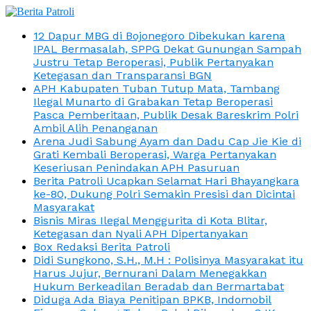
12 Dapur MBG di Bojonegoro Dibekukan karena
IPAL Bermasalah, SPPG Dekat Gunungan Sampah
Justru Tetap Beroperasi, Publik Pertanyakan
Ketegasan dan Transparansi BGN
APH Kabupaten Tuban Tutup Mata, Tambang
Ilegal Munarto di Grabakan Tetap Beroperasi
Pasca Pemberitaan, Publik Desak Bareskrim Polri
Ambil Alih Penanganan
Arena Judi Sabung Ayam dan Dadu Cap Jie Kie di
Grati Kembali Beroperasi, Warga Pertanyakan
Keseriusan Penindakan APH Pasuruan
Berita Patroli Ucapkan Selamat Hari Bhayangkara
ke-80, Dukung Polri Semakin Presisi dan Dicintai
Masyarakat
Bisnis Miras Ilegal Menggurita di Kota Blitar,
Ketegasan dan Nyali APH Dipertanyakan
Box Redaksi Berita Patroli
Didi Sungkono, S.H., M.H : Polisinya Masyarakat itu
Harus Jujur, Bernurani Dalam Menegakkan
Hukum Berkeadilan Beradab dan Bermartabat
Diduga Ada Biaya Penitipan BPKB, Indomobil