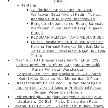
Travel
Tentang
Solidaritas Tanpa Batas, Puluhan
Wartawan Gelar Aksi di Kediri, Tuntut
Keadilan untuk Nyoto Dharmawan
Bungkam Kebenaran di Ruang Samsat,
Wartawan Diusir Saat Ungkap Dugaan
Pungli
PEDOMAN PEMBERITAAN MEDIA SIBER
Polres Jombang Patut Di Beri Apresiasi
Karena Berhasil Bongkar Sindikat Mafia
Solar Subsidi Terbesar di Nganjuk Jawa
Timur.
Sambut HUT Bhayangkara ke-79 Tahun 2025,
Polres Jombang Kunjungi Anggota Yang Sakit,
Purna Polri dan Warakawuri.
Semarakkan Hari Bhayangkara ke -79, Polres
Kediri Kota Gelar Lomba Menembak 3 Pilar.
Kasatreskrim Polres Kediri Sudah Menangani
Laporan Masyarakat Secara Profesional Sesuai
Dengan Ketentuan Hukum.
Polres Nganjuk Tangkap Pengedar Okerbaya di
Jatikalen, 100 Butir Pil LL Diamankan Polisi.
Jelang HUT Polri ke – 79 dan Tahun Baru Islam,