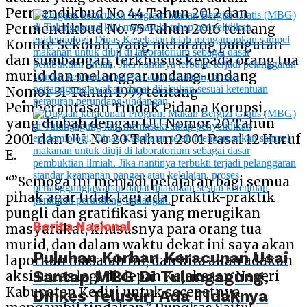
Permendikbud No 44 Tahun 2012 dan
Permendikbud No. 75 Tahun 2016 tentang
Komite Sekolah, yang melarang pungutan
dan sumbangan, terkhusus kepada orang tua
murid dan melanggar undang-undang
Nomor 31 Tahun 1999 tentang
Pemberantasan Tindak Pidana Korupsi,
yang diubah dengan UU Nomor 20 Tahun
2001 dan UU. No 20 Tahun 2001 Pasal 12 Huruf
E.
“”Semoga ini menjadi pelajaran bagi semua
pihak agar tidak lagi ada praktik-praktik
pungli dan gratifikasi yang merugikan
Berita Nasional
masyarakat, khususnya para orang tua
murid, dan dalam waktu dekat ini saya akan
Puluhan Korban Keracunan Usai
laporkan masalah ini, dan kita akan adakan
Santap MBG Di Tulungagung,
aksi unras lagi di depan Kejaksaan Negeri
Kabupaten Kediri untuk secepatnya
Dinkes Telusuri Ada Tidaknya