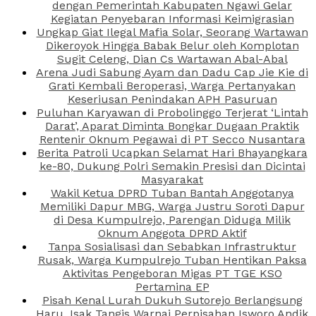
dengan Pemerintah Kabupaten Ngawi Gelar
Kegiatan Penyebaran Informasi Keimigrasian
Ungkap Giat Ilegal Mafia Solar, Seorang Wartawan
Dikeroyok Hingga Babak Belur oleh Komplotan
Sugit Celeng, Dian Cs Wartawan Abal-Abal
Arena Judi Sabung Ayam dan Dadu Cap Jie Kie di
Grati Kembali Beroperasi, Warga Pertanyakan
Keseriusan Penindakan APH Pasuruan
Puluhan Karyawan di Probolinggo Terjerat ‘Lintah
Darat’, Aparat Diminta Bongkar Dugaan Praktik
Rentenir Oknum Pegawai di PT Secco Nusantara
Berita Patroli Ucapkan Selamat Hari Bhayangkara
ke-80, Dukung Polri Semakin Presisi dan Dicintai
Masyarakat
Wakil Ketua DPRD Tuban Bantah Anggotanya
Memiliki Dapur MBG, Warga Justru Soroti Dapur
di Desa Kumpulrejo, Parengan Diduga Milik
Oknum Anggota DPRD Aktif
Tanpa Sosialisasi dan Sebabkan Infrastruktur
Rusak, Warga Kumpulrejo Tuban Hentikan Paksa
Aktivitas Pengeboran Migas PT TGE KSO
Pertamina EP
Pisah Kenal Lurah Dukuh Sutorejo Berlangsung
Haru, Isak Tangis Warnai Perpisahan Isworo Andik