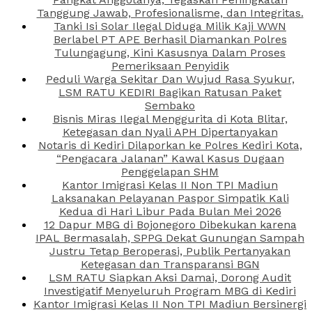
Tanggung Jawab, Profesionalisme, dan Integritas.
Tanki Isi Solar Ilegal Diduga Milik Kaji WWN
Berlabel PT APE Berhasil Diamankan Polres
Tulungagung, Kini Kasusnya Dalam Proses
Pemeriksaan Penyidik
Peduli Warga Sekitar Dan Wujud Rasa Syukur,
LSM RATU KEDIRI Bagikan Ratusan Paket
Sembako
Bisnis Miras Ilegal Menggurita di Kota Blitar,
Ketegasan dan Nyali APH Dipertanyakan
Notaris di Kediri Dilaporkan ke Polres Kediri Kota,
“Pengacara Jalanan” Kawal Kasus Dugaan
Penggelapan SHM
Kantor Imigrasi Kelas II Non TPI Madiun
Laksanakan Pelayanan Paspor Simpatik Kali
Kedua di Hari Libur Pada Bulan Mei 2026
12 Dapur MBG di Bojonegoro Dibekukan karena
IPAL Bermasalah, SPPG Dekat Gunungan Sampah
Justru Tetap Beroperasi, Publik Pertanyakan
Ketegasan dan Transparansi BGN
LSM RATU Siapkan Aksi Damai, Dorong Audit
Investigatif Menyeluruh Program MBG di Kediri
Kantor Imigrasi Kelas II Non TPI Madiun Bersinergi