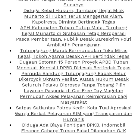
Sucahyo
Diduga Kebal Hukum, Tambang Ilegal Milik
Munarto di Tuban Terus Menggerus Alam,
Kapolresta Diminta Bertindak Tegas
APH Kabupaten Tuban Tutup Mata, Tambang
Ilegal Munarto di Grabakan Tetap Beroperasi
Pasca Pemberitaan, Publik Desak Bareskrim Polri
Ambil Alih Penanganan
Tulungagung Marak Bermunculan Toko Miras
Ilegal, Tokoh Agama Desak APH Bertindak Tegas
Dugaan Setoran 15 Persen Proyek APBD Tuban
Mencuat, Komisi I DPRD Didesak Bertindak Tegas
Pemuda Bandung Tulungagung Babak Belur
Dikeroyok Oknum Pesilat, Kuasa Hukum Desak
Seluruh Pelaku Diproses Tanpa Tebang Pilih
Layanan Pasporia di Car Free Day Magetan
Permudah Akses Pelayanan Keimigrasian bagi
Masyarakat
Satpas Satlantas Polres Kediri Kota Tuai Apresiasi
Warga Berkat Pelayanan SIM yang Transparan dan
Humanis
Diduga Ada Biaya Penitipan BPKB, Indomobil
Finance Cabang Tuban Bakal Dilaporkan OJK