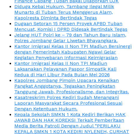
Finance Cabang Tuban Bakal Dilaporkan OJK
Diduga Kebal Hukum, Tambang Ilegal Milik
Munarto di Tuban Terus Menggerus Alam,
Kapolresta Diminta Bertindak Tegas
Dugaan Setoran 15 Persen Proyek APBD Tuban
Mencuat, Komisi I DPRD Didesak Bertindak Tegas
Jelang HUT Polri ke – 79 dan Tahun Baru Islam,
Polres Jombang Gelar Liwetan Bhayangkara.
Kantor Imigrasi Kelas II Non TPI Madiun Bersinergi
dengan Pemerintah Kabupaten Ngawi Gelar
Kegiatan Penyebaran Informasi Keimigrasian
Kantor Imigrasi Kelas II Non TPI Madiun
Laksanakan Pelayanan Paspor Simpatik Kali
Kedua di Hari Libur Pada Bulan Mei 2026
Kapolres Jombang Pimpin Upacara Kenaikan
Pangkat Anggotanya, Tegaskan Peningkatan
Tanggung Jawab, Profesionalisme, dan Integritas.
Kasatreskrim Polres Kediri Sudah Menangani
Laporan Masyarakat Secara Profesional Sesuai
Dengan Ketentuan Hukum.
Kepala Sekolah SMKN 1 Kota Kediri Berikan HAK
JAWAB DAN HAK KOREKSI Terkait Pemberitaan
Media Berita Patroli Dengan Judul “PERILAKU
KEPALA SMKN 1 KOTA KEDIRI NYLENEH, CURHAT