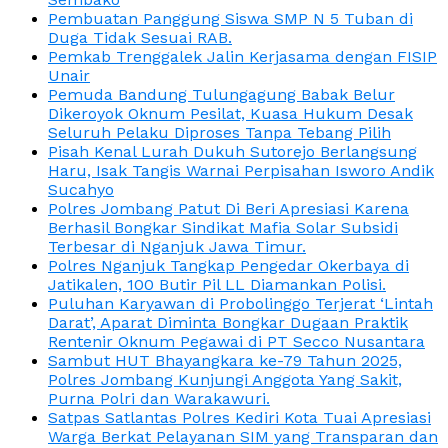
Pembuatan Panggung Siswa SMP N 5 Tuban di
Duga Tidak Sesuai RAB.
Pemkab Trenggalek Jalin Kerjasama dengan FISIP
Unair
Pemuda Bandung Tulungagung Babak Belur
Dikeroyok Oknum Pesilat, Kuasa Hukum Desak
Seluruh Pelaku Diproses Tanpa Tebang Pilih
Pisah Kenal Lurah Dukuh Sutorejo Berlangsung
Haru, Isak Tangis Warnai Perpisahan Isworo Andik
Sucahyo
Polres Jombang Patut Di Beri Apresiasi Karena
Berhasil Bongkar Sindikat Mafia Solar Subsidi
Terbesar di Nganjuk Jawa Timur.
Polres Nganjuk Tangkap Pengedar Okerbaya di
Jatikalen, 100 Butir Pil LL Diamankan Polisi.
Puluhan Karyawan di Probolinggo Terjerat ‘Lintah
Darat’, Aparat Diminta Bongkar Dugaan Praktik
Rentenir Oknum Pegawai di PT Secco Nusantara
Sambut HUT Bhayangkara ke-79 Tahun 2025,
Polres Jombang Kunjungi Anggota Yang Sakit,
Purna Polri dan Warakawuri.
Satpas Satlantas Polres Kediri Kota Tuai Apresiasi
Warga Berkat Pelayanan SIM yang Transparan dan