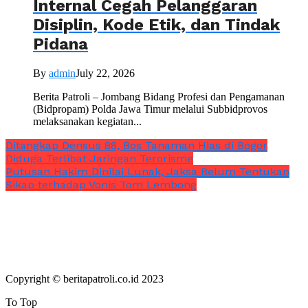
Internal Cegah Pelanggaran
Disiplin, Kode Etik, dan Tindak
Pidana
By
admin
July 22, 2026
Berita Patroli – Jombang Bidang Profesi dan Pengamanan
(Bidpropam) Polda Jawa Timur melalui Subbidprovos
melaksanakan kegiatan...
Ditangkap Densus 88, Bos Tanaman Hias di Bogor
Diduga Terlibat Jaringan Terorisme
Putusan Hakim Dinilai Lunak, Jaksa Belum Tentukan
Sikap terhadap Vonis Tom Lembong
Copyright © beritapatroli.co.id 2023
To Top