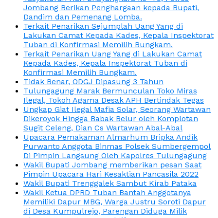
Jombang Berikan Penghargaan kepada Bupati,
Dandim dan Pemenang Lomba.
Terkait Penarikan Sejumplah Uang Yang di
Lakukan Camat Kepada Kades, Kepala Inspektorat
Tuban di Konfirmasi Memilih Bungkam.
Terkait Penarikan Uang Yang di Lakukan Camat
Kepada Kades, Kepala Inspektorat Tuban di
Konfirmasi Memilih Bungkam.
Tidak Benar, ODGJ Dipasung 3 Tahun
Tulungagung Marak Bermunculan Toko Miras
Ilegal, Tokoh Agama Desak APH Bertindak Tegas
Ungkap Giat Ilegal Mafia Solar, Seorang Wartawan
Dikeroyok Hingga Babak Belur oleh Komplotan
Sugit Celeng, Dian Cs Wartawan Abal-Abal
Upacara Pemakaman Almarhum Bripka Andik
Purwanto Anggota Binmas Polsek Sumbergempol
Di Pimpin Langsung Oleh Kapolres Tulungagung
Wakil Bupati Jombang memberikan pesan Saat
Pimpin Upacara Hari Kesaktian Pancasila 2022
Wakil Bupati Trenggalek Sambut Kirab Pataka
Wakil Ketua DPRD Tuban Bantah Anggotanya
Memiliki Dapur MBG, Warga Justru Soroti Dapur
di Desa Kumpulrejo, Parengan Diduga Milik