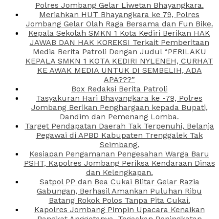
Polres Jombang Gelar Liwetan Bhayangkara.
Meriahkan HUT Bhayangkara ke 79, Polres
Jombang Gelar Olah Raga Bersama dan Fun Bike.
Kepala Sekolah SMKN 1 Kota Kediri Berikan HAK
JAWAB DAN HAK KOREKSI Terkait Pemberitaan
Media Berita Patroli Dengan Judul “PERILAKU
KEPALA SMKN 1 KOTA KEDIRI NYLENEH, CURHAT
KE AWAK MEDIA UNTUK DI SEMBELIH, ADA
APA???”
Box Redaksi Berita Patroli
Tasyakuran Hari Bhayangkara ke -79, Polres
Jombang Berikan Penghargaan kepada Bupati,
Dandim dan Pemenang Lomba.
Target Pendapatan Daerah Tak Terpenuhi, Belanja
Pegawai di APBD Kabupaten Trenggalek Tak
Seimbang.
Kesiapan Pengamanan Pengesahan Warga Baru
PSHT, Kapolres Jombang Periksa Kendaraan Dinas
dan Kelengkapan.
Satpol PP dan Bea Cukai Blitar Gelar Razia
Gabungan, Berhasil Amankan Puluhan Ribu
Batang Rokok Polos Tanpa Pita Cukai.
Kapolres Jombang Pimpin Upacara Kenaikan
Pangkat Anggotanya, Tegaskan Peningkatan