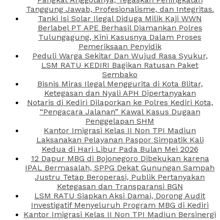
Tanggung Jawab, Profesionalisme, dan Integritas.
Tanki Isi Solar Ilegal Diduga Milik Kaji WWN
Berlabel PT APE Berhasil Diamankan Polres
Tulungagung, Kini Kasusnya Dalam Proses
Pemeriksaan Penyidik
Peduli Warga Sekitar Dan Wujud Rasa Syukur,
LSM RATU KEDIRI Bagikan Ratusan Paket
Sembako
Bisnis Miras Ilegal Menggurita di Kota Blitar,
Ketegasan dan Nyali APH Dipertanyakan
Notaris di Kediri Dilaporkan ke Polres Kediri Kota,
“Pengacara Jalanan” Kawal Kasus Dugaan
Penggelapan SHM
Kantor Imigrasi Kelas II Non TPI Madiun
Laksanakan Pelayanan Paspor Simpatik Kali
Kedua di Hari Libur Pada Bulan Mei 2026
12 Dapur MBG di Bojonegoro Dibekukan karena
IPAL Bermasalah, SPPG Dekat Gunungan Sampah
Justru Tetap Beroperasi, Publik Pertanyakan
Ketegasan dan Transparansi BGN
LSM RATU Siapkan Aksi Damai, Dorong Audit
Investigatif Menyeluruh Program MBG di Kediri
Kantor Imigrasi Kelas II Non TPI Madiun Bersinergi