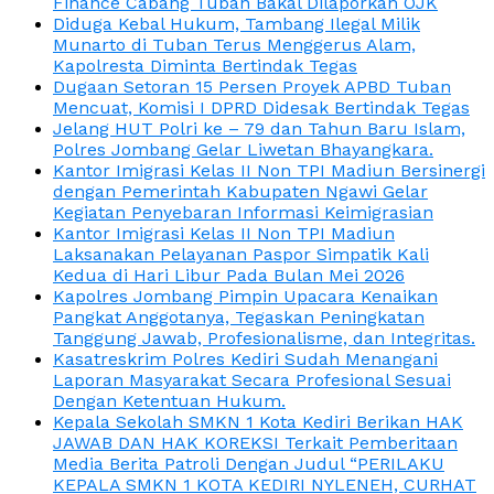
Finance Cabang Tuban Bakal Dilaporkan OJK
Diduga Kebal Hukum, Tambang Ilegal Milik
Munarto di Tuban Terus Menggerus Alam,
Kapolresta Diminta Bertindak Tegas
Dugaan Setoran 15 Persen Proyek APBD Tuban
Mencuat, Komisi I DPRD Didesak Bertindak Tegas
Jelang HUT Polri ke – 79 dan Tahun Baru Islam,
Polres Jombang Gelar Liwetan Bhayangkara.
Kantor Imigrasi Kelas II Non TPI Madiun Bersinergi
dengan Pemerintah Kabupaten Ngawi Gelar
Kegiatan Penyebaran Informasi Keimigrasian
Kantor Imigrasi Kelas II Non TPI Madiun
Laksanakan Pelayanan Paspor Simpatik Kali
Kedua di Hari Libur Pada Bulan Mei 2026
Kapolres Jombang Pimpin Upacara Kenaikan
Pangkat Anggotanya, Tegaskan Peningkatan
Tanggung Jawab, Profesionalisme, dan Integritas.
Kasatreskrim Polres Kediri Sudah Menangani
Laporan Masyarakat Secara Profesional Sesuai
Dengan Ketentuan Hukum.
Kepala Sekolah SMKN 1 Kota Kediri Berikan HAK
JAWAB DAN HAK KOREKSI Terkait Pemberitaan
Media Berita Patroli Dengan Judul “PERILAKU
KEPALA SMKN 1 KOTA KEDIRI NYLENEH, CURHAT