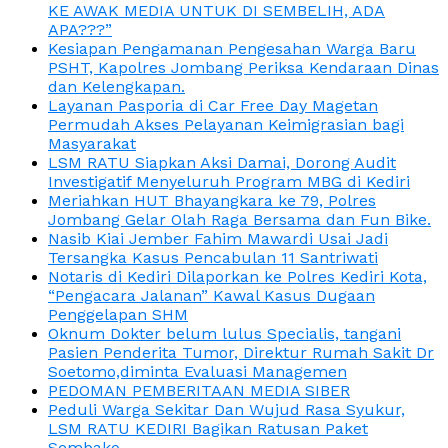
KE AWAK MEDIA UNTUK DI SEMBELIH, ADA
APA???”
Kesiapan Pengamanan Pengesahan Warga Baru
PSHT, Kapolres Jombang Periksa Kendaraan Dinas
dan Kelengkapan.
Layanan Pasporia di Car Free Day Magetan
Permudah Akses Pelayanan Keimigrasian bagi
Masyarakat
LSM RATU Siapkan Aksi Damai, Dorong Audit
Investigatif Menyeluruh Program MBG di Kediri
Meriahkan HUT Bhayangkara ke 79, Polres
Jombang Gelar Olah Raga Bersama dan Fun Bike.
Nasib Kiai Jember Fahim Mawardi Usai Jadi
Tersangka Kasus Pencabulan 11 Santriwati
Notaris di Kediri Dilaporkan ke Polres Kediri Kota,
“Pengacara Jalanan” Kawal Kasus Dugaan
Penggelapan SHM
Oknum Dokter belum lulus Specialis, tangani
Pasien Penderita Tumor, Direktur Rumah Sakit Dr
Soetomo,diminta Evaluasi Managemen
PEDOMAN PEMBERITAAN MEDIA SIBER
Peduli Warga Sekitar Dan Wujud Rasa Syukur,
LSM RATU KEDIRI Bagikan Ratusan Paket
Sembako