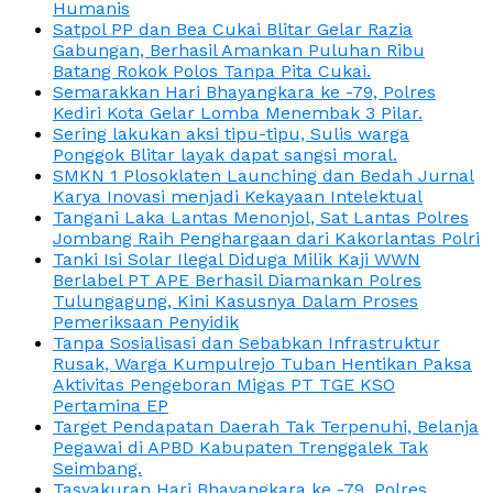
Humanis
Satpol PP dan Bea Cukai Blitar Gelar Razia
Gabungan, Berhasil Amankan Puluhan Ribu
Batang Rokok Polos Tanpa Pita Cukai.
Semarakkan Hari Bhayangkara ke -79, Polres
Kediri Kota Gelar Lomba Menembak 3 Pilar.
Sering lakukan aksi tipu-tipu, Sulis warga
Ponggok Blitar layak dapat sangsi moral.
SMKN 1 Plosoklaten Launching dan Bedah Jurnal
Karya Inovasi menjadi Kekayaan Intelektual
Tangani Laka Lantas Menonjol, Sat Lantas Polres
Jombang Raih Penghargaan dari Kakorlantas Polri
Tanki Isi Solar Ilegal Diduga Milik Kaji WWN
Berlabel PT APE Berhasil Diamankan Polres
Tulungagung, Kini Kasusnya Dalam Proses
Pemeriksaan Penyidik
Tanpa Sosialisasi dan Sebabkan Infrastruktur
Rusak, Warga Kumpulrejo Tuban Hentikan Paksa
Aktivitas Pengeboran Migas PT TGE KSO
Pertamina EP
Target Pendapatan Daerah Tak Terpenuhi, Belanja
Pegawai di APBD Kabupaten Trenggalek Tak
Seimbang.
Tasyakuran Hari Bhayangkara ke -79, Polres