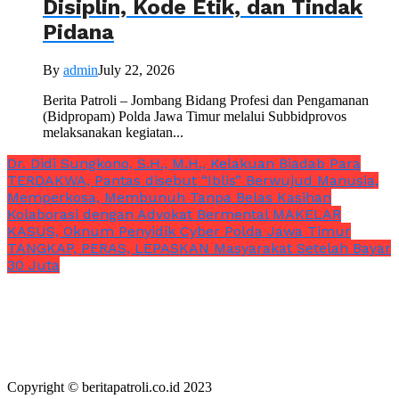
Disiplin, Kode Etik, dan Tindak
Pidana
By
admin
July 22, 2026
Berita Patroli – Jombang Bidang Profesi dan Pengamanan
(Bidpropam) Polda Jawa Timur melalui Subbidprovos
melaksanakan kegiatan...
Dr. Didi Sungkono, S.H., M.H., Kelakuan Biadab Para
TERDAKWA, Pantas disebut “Iblis” Berwujud Manusia,
Memperkosa, Membunuh Tanpa Belas Kasihan
Kolaborasi dengan Advokat Bermental MAKELAR
KASUS, Oknum Penyidik Cyber Polda Jawa Timur
TANGKAP, PERAS, LEPASKAN Masyarakat Setelah Bayar
30 Juta
Copyright © beritapatroli.co.id 2023