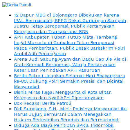
12 Dapur MBG di Bojonegoro Dibekukan karena
IPAL Bermasalah, SPPG Dekat Gunungan Sampah
Justru Tetap Beroperasi, Publik Pertanyakan
Ketegasan dan Transparansi BGN
APH Kabupaten Tuban Tutup Mata, Tambang
Ilegal Munarto di Grabakan Tetap Beroperasi
Pasca Pemberitaan, Publik Desak Bareskrim Polri
Ambil Alih Penanganan
Arena Judi Sabung Ayam dan Dadu Cap Jie Kie di
Grati Kembali Beroperasi, Warga Pertanyakan
Keseriusan Penindakan APH Pasuruan
Berita Patroli Ucapkan Selamat Hari Bhayangkara
ke-80, Dukung Polri Semakin Presisi dan Dicintai
Masyarakat
Bisnis Miras Ilegal Menggurita di Kota Blitar,
Ketegasan dan Nyali APH Dipertanyakan
Box Redaksi Berita Patroli
Didi Sungkono, S.H., M.H : Polisinya Masyarakat itu
Harus Jujur, Bernurani Dalam Menegakkan
Hukum Berkeadilan Beradab dan Bermartabat
Diduga Ada Biaya Penitipan BPKB, Indomobil