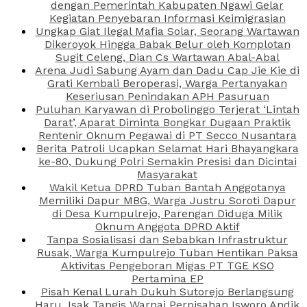
dengan Pemerintah Kabupaten Ngawi Gelar
Kegiatan Penyebaran Informasi Keimigrasian
Ungkap Giat Ilegal Mafia Solar, Seorang Wartawan
Dikeroyok Hingga Babak Belur oleh Komplotan
Sugit Celeng, Dian Cs Wartawan Abal-Abal
Arena Judi Sabung Ayam dan Dadu Cap Jie Kie di
Grati Kembali Beroperasi, Warga Pertanyakan
Keseriusan Penindakan APH Pasuruan
Puluhan Karyawan di Probolinggo Terjerat ‘Lintah
Darat’, Aparat Diminta Bongkar Dugaan Praktik
Rentenir Oknum Pegawai di PT Secco Nusantara
Berita Patroli Ucapkan Selamat Hari Bhayangkara
ke-80, Dukung Polri Semakin Presisi dan Dicintai
Masyarakat
Wakil Ketua DPRD Tuban Bantah Anggotanya
Memiliki Dapur MBG, Warga Justru Soroti Dapur
di Desa Kumpulrejo, Parengan Diduga Milik
Oknum Anggota DPRD Aktif
Tanpa Sosialisasi dan Sebabkan Infrastruktur
Rusak, Warga Kumpulrejo Tuban Hentikan Paksa
Aktivitas Pengeboran Migas PT TGE KSO
Pertamina EP
Pisah Kenal Lurah Dukuh Sutorejo Berlangsung
Haru, Isak Tangis Warnai Perpisahan Isworo Andik