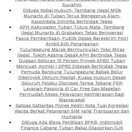
Sucahyo
Diduga Kebal Hukum, Tambang Ilegal Milik
Munarto di Tuban Terus Menggerus Alam,
Kapolresta Diminta Bertindak Tegas
APH Kabupaten Tuban Tutup Mata, Tambang
Ilegal Munarto di Grabakan Tetap Beroperasi
Pasca Pemberitaan, Publik Desak Bareskrim Polri
Ambil Alih Penanganan
Tulungagung Marak Bermunculan Toko Miras
Ilegal, Tokoh Agama Desak APH Bertindak Tegas
Dugaan Setoran 15 Persen Proyek APBD Tuban
Mencuat, Komisi I DPRD Didesak Bertindak Tegas
Pemuda Bandung Tulungagung Babak Belur
Dikeroyok Oknum Pesilat, Kuasa Hukum Desak
Seluruh Pelaku Diproses Tanpa Tebang Pilih
Layanan Pasporia di Car Free Day Magetan
Permudah Akses Pelayanan Keimigrasian bagi
Masyarakat
Satpas Satlantas Polres Kediri Kota Tuai Apresiasi
Warga Berkat Pelayanan SIM yang Transparan dan
Humanis
Diduga Ada Biaya Penitipan BPKB, Indomobil
Finance Cabang Tuban Bakal Dilaporkan OJK