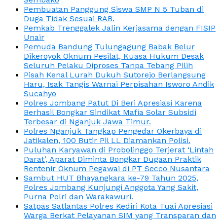
Pembuatan Panggung Siswa SMP N 5 Tuban di
Duga Tidak Sesuai RAB.
Pemkab Trenggalek Jalin Kerjasama dengan FISIP
Unair
Pemuda Bandung Tulungagung Babak Belur
Dikeroyok Oknum Pesilat, Kuasa Hukum Desak
Seluruh Pelaku Diproses Tanpa Tebang Pilih
Pisah Kenal Lurah Dukuh Sutorejo Berlangsung
Haru, Isak Tangis Warnai Perpisahan Isworo Andik
Sucahyo
Polres Jombang Patut Di Beri Apresiasi Karena
Berhasil Bongkar Sindikat Mafia Solar Subsidi
Terbesar di Nganjuk Jawa Timur.
Polres Nganjuk Tangkap Pengedar Okerbaya di
Jatikalen, 100 Butir Pil LL Diamankan Polisi.
Puluhan Karyawan di Probolinggo Terjerat ‘Lintah
Darat’, Aparat Diminta Bongkar Dugaan Praktik
Rentenir Oknum Pegawai di PT Secco Nusantara
Sambut HUT Bhayangkara ke-79 Tahun 2025,
Polres Jombang Kunjungi Anggota Yang Sakit,
Purna Polri dan Warakawuri.
Satpas Satlantas Polres Kediri Kota Tuai Apresiasi
Warga Berkat Pelayanan SIM yang Transparan dan