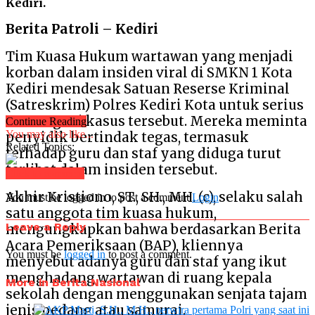
Kediri.
Berita Patroli – Kediri
Tim Kuasa Hukum wartawan yang menjadi
korban dalam insiden viral di SMKN 1 Kota
Kediri mendesak Satuan Reserse Kriminal
(Satreskrim) Polres Kediri Kota untuk serius
menangani kasus tersebut. Mereka meminta
Continue Reading
You may also like...
penyidik bertindak tegas, termasuk
Related Topics:
terhadap guru dan staf yang diduga turut
terlibat dalam insiden tersebut.
Click to comment
Akhir Kristiono, ST., SH., MH. (c), selaku salah
You must be logged in to post a comment
Login
satu anggota tim kuasa hukum,
Leave a Reply
mengungkapkan bahwa berdasarkan Berita
Acara Pemeriksaan (BAP), kliennya
You must be
logged in
to post a comment.
menyebut adanya guru dan staf yang ikut
menghadang wartawan di ruang kepala
More in Berita Nasional
sekolah dengan menggunakan senjata tajam
jenis pedang atau samurai.