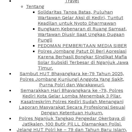
Travel
Tentang
Solidaritas Tanpa Batas, Puluhan
Wartawan Gelar Aksi di Kediri, Tuntut
Keadilan untuk Nyoto Dharmawan
Bungkam Kebenaran di Ruang Samsat,
Wartawan Diusir Saat Ungkap Dugaan
Pungli
PEDOMAN PEMBERITAAN MEDIA SIBER
Polres Jombang Patut Di Beri Apresiasi
Karena Berhasil Bongkar Sindikat Mafia
Solar Subsidi Terbesar di Nganjuk Jawa
Timur.
Sambut HUT Bhayangkara ke-79 Tahun 2025,
Polres Jombang Kunjungi Anggota Yang Sakit,
Purna Polri dan Warakawuri.
Semarakkan Hari Bhayangkara ke -79, Polres
Kediri Kota Gelar Lomba Menembak 3 Pilar.
Kasatreskrim Polres Kediri Sudah Menangani
Laporan Masyarakat Secara Profesional Sesuai
Dengan Ketentuan Hukum.
Polres Nganjuk Tangkap Pengedar Okerbaya di
Jatikalen, 100 Butir Pil LL Diamankan Polisi.
Jelang HUT Polri ke – 79 dan Tahun Baru Islam,