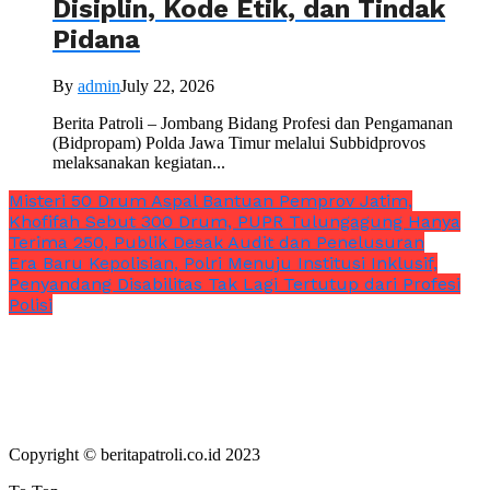
Disiplin, Kode Etik, dan Tindak
Pidana
By
admin
July 22, 2026
Berita Patroli – Jombang Bidang Profesi dan Pengamanan
(Bidpropam) Polda Jawa Timur melalui Subbidprovos
melaksanakan kegiatan...
Misteri 50 Drum Aspal Bantuan Pemprov Jatim,
Khofifah Sebut 300 Drum, PUPR Tulungagung Hanya
Terima 250, Publik Desak Audit dan Penelusuran
Era Baru Kepolisian, Polri Menuju Institusi Inklusif,
Penyandang Disabilitas Tak Lagi Tertutup dari Profesi
Polisi
Copyright © beritapatroli.co.id 2023