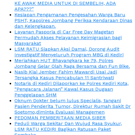
KE AWAK MEDIA UNTUK DI SEMBELIH, ADA
APA???”
Kesiapan Pengamanan Pengesahan Warga Baru
PSHT, Kapolres Jombang Periksa Kendaraan Dinas
dan Kelengkapan.
Layanan Pasporia di Car Free Day Magetan
Permudah Akses Pelayanan Keimigrasian bagi
Masyarakat
LSM RATU Siapkan Aksi Damai, Dorong Audit
Investigatif Menyeluruh Program MBG di Kediri
Meriahkan HUT Bhayangkara ke 79, Polres
Jombang Gelar Olah Raga Bersama dan Fun Bike.
Nasib Kiai Jember Fahim Mawardi Usai Jadi
Tersangka Kasus Pencabulan 11 Santriwati
Notaris di Kediri Dilaporkan ke Polres Kediri Kota,
“Pengacara Jalanan” Kawal Kasus Dugaan
Penggelapan SHM
Oknum Dokter belum lulus Specialis, tangani
Pasien Penderita Tumor, Direktur Rumah Sakit Dr
Soetomo,diminta Evaluasi Managemen
PEDOMAN PEMBERITAAN MEDIA SIBER
Peduli Warga Sekitar Dan Wujud Rasa Syukur,
LSM RATU KEDIRI Bagikan Ratusan Paket
Sembako