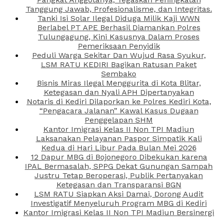
Tanggung Jawab, Profesionalisme, dan Integritas.
Tanki Isi Solar Ilegal Diduga Milik Kaji WWN
Berlabel PT APE Berhasil Diamankan Polres
Tulungagung, Kini Kasusnya Dalam Proses
Pemeriksaan Penyidik
Peduli Warga Sekitar Dan Wujud Rasa Syukur,
LSM RATU KEDIRI Bagikan Ratusan Paket
Sembako
Bisnis Miras Ilegal Menggurita di Kota Blitar,
Ketegasan dan Nyali APH Dipertanyakan
Notaris di Kediri Dilaporkan ke Polres Kediri Kota,
“Pengacara Jalanan” Kawal Kasus Dugaan
Penggelapan SHM
Kantor Imigrasi Kelas II Non TPI Madiun
Laksanakan Pelayanan Paspor Simpatik Kali
Kedua di Hari Libur Pada Bulan Mei 2026
12 Dapur MBG di Bojonegoro Dibekukan karena
IPAL Bermasalah, SPPG Dekat Gunungan Sampah
Justru Tetap Beroperasi, Publik Pertanyakan
Ketegasan dan Transparansi BGN
LSM RATU Siapkan Aksi Damai, Dorong Audit
Investigatif Menyeluruh Program MBG di Kediri
Kantor Imigrasi Kelas II Non TPI Madiun Bersinergi