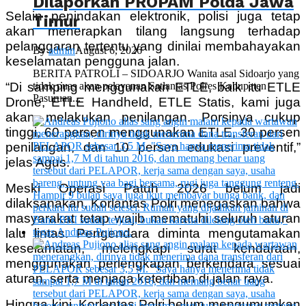
Dilaporkan PROPAM Polda Jawa
Selain penindakan elektronik, polisi juga tetap
Timur
akan menerapkan tilang langsung terhadap
pelanggaran tertentu yang dinilai membahayakan
By
admin
August 6, 2026
keselamatan pengguna jalan.
BERITA PATROLI – SIDOARJO Wanita asal Sidoarjo yang
tidak puas akan pelayanan Satlantas Polres Kabupaten
“Di samping menggunakan ETLE, baik itu ETLE
Pasuruan...
Drone, ETLE Handheld, ETLE Statis, kami juga
akan melakukan penilangan. Porsinya cukup
tinggi, 60 persen menggunakan ETLE, 30 persen
penilangan, dan 10 persen edukasi preventif,”
jelas Agus.
Meski Operasi Patuh 2026 belum jadi
dilaksanakan, Korlantas Polri menegaskan bahwa
masyarakat tetap wajib mematuhi seluruh aturan
lalu lintas. Pengendara diminta mengutamakan
keselamatan, melengkapi surat kendaraan,
menggunakan perlengkapan berkendara sesuai
aturan, serta menjaga ketertiban di jalan raya.
Hingga kini, Korlantas Polri belum mengumumkan