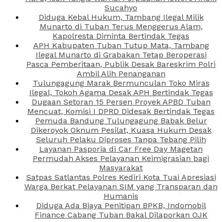
Sucahyo
Diduga Kebal Hukum, Tambang Ilegal Milik
Munarto di Tuban Terus Menggerus Alam,
Kapolresta Diminta Bertindak Tegas
APH Kabupaten Tuban Tutup Mata, Tambang
Ilegal Munarto di Grabakan Tetap Beroperasi
Pasca Pemberitaan, Publik Desak Bareskrim Polri
Ambil Alih Penanganan
Tulungagung Marak Bermunculan Toko Miras
Ilegal, Tokoh Agama Desak APH Bertindak Tegas
Dugaan Setoran 15 Persen Proyek APBD Tuban
Mencuat, Komisi I DPRD Didesak Bertindak Tegas
Pemuda Bandung Tulungagung Babak Belur
Dikeroyok Oknum Pesilat, Kuasa Hukum Desak
Seluruh Pelaku Diproses Tanpa Tebang Pilih
Layanan Pasporia di Car Free Day Magetan
Permudah Akses Pelayanan Keimigrasian bagi
Masyarakat
Satpas Satlantas Polres Kediri Kota Tuai Apresiasi
Warga Berkat Pelayanan SIM yang Transparan dan
Humanis
Diduga Ada Biaya Penitipan BPKB, Indomobil
Finance Cabang Tuban Bakal Dilaporkan OJK