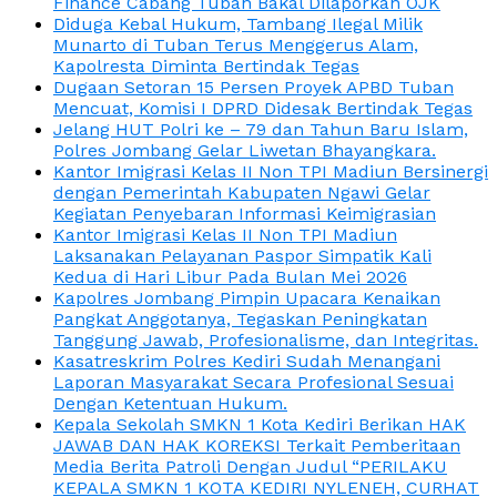
Finance Cabang Tuban Bakal Dilaporkan OJK
Diduga Kebal Hukum, Tambang Ilegal Milik
Munarto di Tuban Terus Menggerus Alam,
Kapolresta Diminta Bertindak Tegas
Dugaan Setoran 15 Persen Proyek APBD Tuban
Mencuat, Komisi I DPRD Didesak Bertindak Tegas
Jelang HUT Polri ke – 79 dan Tahun Baru Islam,
Polres Jombang Gelar Liwetan Bhayangkara.
Kantor Imigrasi Kelas II Non TPI Madiun Bersinergi
dengan Pemerintah Kabupaten Ngawi Gelar
Kegiatan Penyebaran Informasi Keimigrasian
Kantor Imigrasi Kelas II Non TPI Madiun
Laksanakan Pelayanan Paspor Simpatik Kali
Kedua di Hari Libur Pada Bulan Mei 2026
Kapolres Jombang Pimpin Upacara Kenaikan
Pangkat Anggotanya, Tegaskan Peningkatan
Tanggung Jawab, Profesionalisme, dan Integritas.
Kasatreskrim Polres Kediri Sudah Menangani
Laporan Masyarakat Secara Profesional Sesuai
Dengan Ketentuan Hukum.
Kepala Sekolah SMKN 1 Kota Kediri Berikan HAK
JAWAB DAN HAK KOREKSI Terkait Pemberitaan
Media Berita Patroli Dengan Judul “PERILAKU
KEPALA SMKN 1 KOTA KEDIRI NYLENEH, CURHAT