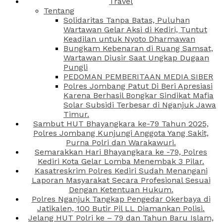
Travel
Tentang
Solidaritas Tanpa Batas, Puluhan
Wartawan Gelar Aksi di Kediri, Tuntut
Keadilan untuk Nyoto Dharmawan
Bungkam Kebenaran di Ruang Samsat,
Wartawan Diusir Saat Ungkap Dugaan
Pungli
PEDOMAN PEMBERITAAN MEDIA SIBER
Polres Jombang Patut Di Beri Apresiasi
Karena Berhasil Bongkar Sindikat Mafia
Solar Subsidi Terbesar di Nganjuk Jawa
Timur.
Sambut HUT Bhayangkara ke-79 Tahun 2025,
Polres Jombang Kunjungi Anggota Yang Sakit,
Purna Polri dan Warakawuri.
Semarakkan Hari Bhayangkara ke -79, Polres
Kediri Kota Gelar Lomba Menembak 3 Pilar.
Kasatreskrim Polres Kediri Sudah Menangani
Laporan Masyarakat Secara Profesional Sesuai
Dengan Ketentuan Hukum.
Polres Nganjuk Tangkap Pengedar Okerbaya di
Jatikalen, 100 Butir Pil LL Diamankan Polisi.
Jelang HUT Polri ke – 79 dan Tahun Baru Islam,