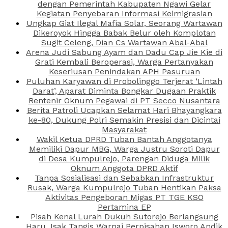
dengan Pemerintah Kabupaten Ngawi Gelar
Kegiatan Penyebaran Informasi Keimigrasian
Ungkap Giat Ilegal Mafia Solar, Seorang Wartawan
Dikeroyok Hingga Babak Belur oleh Komplotan
Sugit Celeng, Dian Cs Wartawan Abal-Abal
Arena Judi Sabung Ayam dan Dadu Cap Jie Kie di
Grati Kembali Beroperasi, Warga Pertanyakan
Keseriusan Penindakan APH Pasuruan
Puluhan Karyawan di Probolinggo Terjerat ‘Lintah
Darat’, Aparat Diminta Bongkar Dugaan Praktik
Rentenir Oknum Pegawai di PT Secco Nusantara
Berita Patroli Ucapkan Selamat Hari Bhayangkara
ke-80, Dukung Polri Semakin Presisi dan Dicintai
Masyarakat
Wakil Ketua DPRD Tuban Bantah Anggotanya
Memiliki Dapur MBG, Warga Justru Soroti Dapur
di Desa Kumpulrejo, Parengan Diduga Milik
Oknum Anggota DPRD Aktif
Tanpa Sosialisasi dan Sebabkan Infrastruktur
Rusak, Warga Kumpulrejo Tuban Hentikan Paksa
Aktivitas Pengeboran Migas PT TGE KSO
Pertamina EP
Pisah Kenal Lurah Dukuh Sutorejo Berlangsung
Haru, Isak Tangis Warnai Perpisahan Isworo Andik