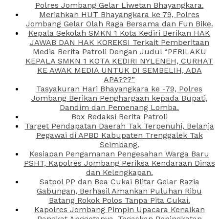
Polres Jombang Gelar Liwetan Bhayangkara.
Meriahkan HUT Bhayangkara ke 79, Polres
Jombang Gelar Olah Raga Bersama dan Fun Bike.
Kepala Sekolah SMKN 1 Kota Kediri Berikan HAK
JAWAB DAN HAK KOREKSI Terkait Pemberitaan
Media Berita Patroli Dengan Judul “PERILAKU
KEPALA SMKN 1 KOTA KEDIRI NYLENEH, CURHAT
KE AWAK MEDIA UNTUK DI SEMBELIH, ADA
APA???”
Tasyakuran Hari Bhayangkara ke -79, Polres
Jombang Berikan Penghargaan kepada Bupati,
Dandim dan Pemenang Lomba.
Box Redaksi Berita Patroli
Target Pendapatan Daerah Tak Terpenuhi, Belanja
Pegawai di APBD Kabupaten Trenggalek Tak
Seimbang.
Kesiapan Pengamanan Pengesahan Warga Baru
PSHT, Kapolres Jombang Periksa Kendaraan Dinas
dan Kelengkapan.
Satpol PP dan Bea Cukai Blitar Gelar Razia
Gabungan, Berhasil Amankan Puluhan Ribu
Batang Rokok Polos Tanpa Pita Cukai.
Kapolres Jombang Pimpin Upacara Kenaikan
Pangkat Anggotanya, Tegaskan Peningkatan