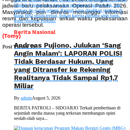
jadwal baru pelaksanaan Operasi Patuh 2026.
Masyarakat pun diminta menunggu informasi
resmi dari kepolisian terkait waktu pelaksanaan
operasi tersebut.
Berita Nasional
(Tomy)
Andreas Pujiono, Julukan ‘Sang
Post Views:
13
Angin Malam’: LAPORAN POLISI
Tidak Berdasar Hukum, Uang
yang Ditransfer ke Rekening
Realitanya Tidak Sampai Rp1,7
Miliar
By
admin
August 5, 2026
BERITA PATROLI – SIDOARJO Terkait pemberitaan di
sejumlah media massa yang terkesan membangun opini
seolah-olah saya...