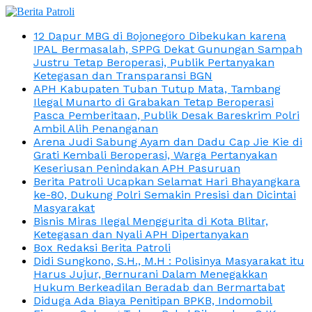
12 Dapur MBG di Bojonegoro Dibekukan karena
IPAL Bermasalah, SPPG Dekat Gunungan Sampah
Justru Tetap Beroperasi, Publik Pertanyakan
Ketegasan dan Transparansi BGN
APH Kabupaten Tuban Tutup Mata, Tambang
Ilegal Munarto di Grabakan Tetap Beroperasi
Pasca Pemberitaan, Publik Desak Bareskrim Polri
Ambil Alih Penanganan
Arena Judi Sabung Ayam dan Dadu Cap Jie Kie di
Grati Kembali Beroperasi, Warga Pertanyakan
Keseriusan Penindakan APH Pasuruan
Berita Patroli Ucapkan Selamat Hari Bhayangkara
ke-80, Dukung Polri Semakin Presisi dan Dicintai
Masyarakat
Bisnis Miras Ilegal Menggurita di Kota Blitar,
Ketegasan dan Nyali APH Dipertanyakan
Box Redaksi Berita Patroli
Didi Sungkono, S.H., M.H : Polisinya Masyarakat itu
Harus Jujur, Bernurani Dalam Menegakkan
Hukum Berkeadilan Beradab dan Bermartabat
Diduga Ada Biaya Penitipan BPKB, Indomobil