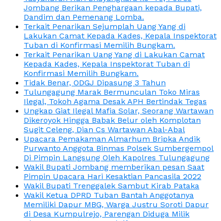
Jombang Berikan Penghargaan kepada Bupati,
Dandim dan Pemenang Lomba.
Terkait Penarikan Sejumplah Uang Yang di
Lakukan Camat Kepada Kades, Kepala Inspektorat
Tuban di Konfirmasi Memilih Bungkam.
Terkait Penarikan Uang Yang di Lakukan Camat
Kepada Kades, Kepala Inspektorat Tuban di
Konfirmasi Memilih Bungkam.
Tidak Benar, ODGJ Dipasung 3 Tahun
Tulungagung Marak Bermunculan Toko Miras
Ilegal, Tokoh Agama Desak APH Bertindak Tegas
Ungkap Giat Ilegal Mafia Solar, Seorang Wartawan
Dikeroyok Hingga Babak Belur oleh Komplotan
Sugit Celeng, Dian Cs Wartawan Abal-Abal
Upacara Pemakaman Almarhum Bripka Andik
Purwanto Anggota Binmas Polsek Sumbergempol
Di Pimpin Langsung Oleh Kapolres Tulungagung
Wakil Bupati Jombang memberikan pesan Saat
Pimpin Upacara Hari Kesaktian Pancasila 2022
Wakil Bupati Trenggalek Sambut Kirab Pataka
Wakil Ketua DPRD Tuban Bantah Anggotanya
Memiliki Dapur MBG, Warga Justru Soroti Dapur
di Desa Kumpulrejo, Parengan Diduga Milik