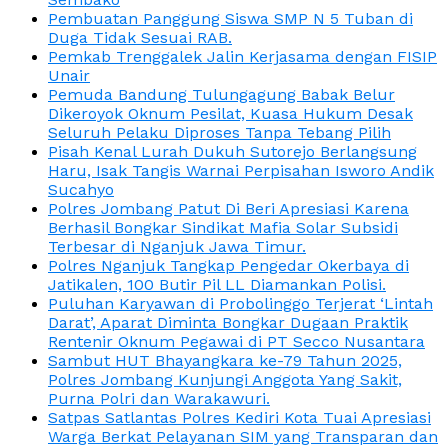
Pembuatan Panggung Siswa SMP N 5 Tuban di
Duga Tidak Sesuai RAB.
Pemkab Trenggalek Jalin Kerjasama dengan FISIP
Unair
Pemuda Bandung Tulungagung Babak Belur
Dikeroyok Oknum Pesilat, Kuasa Hukum Desak
Seluruh Pelaku Diproses Tanpa Tebang Pilih
Pisah Kenal Lurah Dukuh Sutorejo Berlangsung
Haru, Isak Tangis Warnai Perpisahan Isworo Andik
Sucahyo
Polres Jombang Patut Di Beri Apresiasi Karena
Berhasil Bongkar Sindikat Mafia Solar Subsidi
Terbesar di Nganjuk Jawa Timur.
Polres Nganjuk Tangkap Pengedar Okerbaya di
Jatikalen, 100 Butir Pil LL Diamankan Polisi.
Puluhan Karyawan di Probolinggo Terjerat ‘Lintah
Darat’, Aparat Diminta Bongkar Dugaan Praktik
Rentenir Oknum Pegawai di PT Secco Nusantara
Sambut HUT Bhayangkara ke-79 Tahun 2025,
Polres Jombang Kunjungi Anggota Yang Sakit,
Purna Polri dan Warakawuri.
Satpas Satlantas Polres Kediri Kota Tuai Apresiasi
Warga Berkat Pelayanan SIM yang Transparan dan