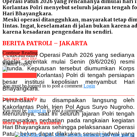
Operasi Patuh 2026 yang rencananya dimulai hari i
Korlantas Polri menyebut seluruh jajaran tengah 
Hari Bhayangkara.
Meski operasi ditangguhkan, masyarakat tetap dimi
lintas. Ingat, keselamatan di jalan bukan karena ad
karena kesadaran pengendara itu sendiri.
BERITA PATROLI – JAKARTA
Continue Reading
Pelaksanaan Operasi Patuh 2026 yang sedianya
You may also like...
digelar serentak mulai Senin (8/6/2026) resmi
Related Topics:
ditunda. Keputusan tersebut diumumkan Korps
Lalu Lintas (Korlantas) Polri di tengah persiapan
Click to comment
besar institusi kepolisian menyambut Hari
You must be logged in to post a comment
Login
Bhayangkara.
Leave a Reply
Penundaan itu disampaikan langsung oleh
Kakorlantas Polri, Irjen Pol Agus Suryo Nugroho.
You must be
logged in
to post a comment.
Menurutnya, saat ini seluruh jajaran Polri tengah
memusatkan perhatian pada rangkaian kegiatan
More in Berita Nasional
Hari Bhayangkara sehingga pelaksanaan Operasi
Patuh belum dapat dilakukan sesuai jadwal yang