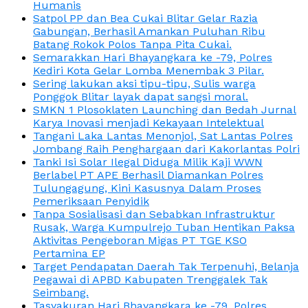
Humanis
Satpol PP dan Bea Cukai Blitar Gelar Razia
Gabungan, Berhasil Amankan Puluhan Ribu
Batang Rokok Polos Tanpa Pita Cukai.
Semarakkan Hari Bhayangkara ke -79, Polres
Kediri Kota Gelar Lomba Menembak 3 Pilar.
Sering lakukan aksi tipu-tipu, Sulis warga
Ponggok Blitar layak dapat sangsi moral.
SMKN 1 Plosoklaten Launching dan Bedah Jurnal
Karya Inovasi menjadi Kekayaan Intelektual
Tangani Laka Lantas Menonjol, Sat Lantas Polres
Jombang Raih Penghargaan dari Kakorlantas Polri
Tanki Isi Solar Ilegal Diduga Milik Kaji WWN
Berlabel PT APE Berhasil Diamankan Polres
Tulungagung, Kini Kasusnya Dalam Proses
Pemeriksaan Penyidik
Tanpa Sosialisasi dan Sebabkan Infrastruktur
Rusak, Warga Kumpulrejo Tuban Hentikan Paksa
Aktivitas Pengeboran Migas PT TGE KSO
Pertamina EP
Target Pendapatan Daerah Tak Terpenuhi, Belanja
Pegawai di APBD Kabupaten Trenggalek Tak
Seimbang.
Tasyakuran Hari Bhayangkara ke -79, Polres