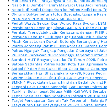
Meriahkan HUT Bhayangkara ke 79, Polres Jombang
Nasib Kiai Jember Fahim Mawardi Usai Jadi Tersan
Notaris di Kediri Dilaporkan ke Polres Kediri Kot
Oknum Dokter belum lulus Specialis, tangani Pasi
PEDOMAN PEMBERITAAN MEDIA SIBER
Peduli Warga Sekitar Dan Wujud Rasa Syukur, LS
Pembuatan Panggung Siswa SMP N 5 Tuban di Duga
Pemkab Trenggalek Jalin Kerjasama dengan FISIP 
Pemuda Bandung Tulungagung Babak Belur Dikeroy
Pisah Kenal Lurah Dukuh Sutorejo Berlangsung Har
Polres Jombang Patut Di Beri Apresiasi Karena Berh
Polres Nganjuk Tangkap Pengedar Okerbaya di Jatika
Puluhan Karyawan di Probolinggo Terjerat ‘Lintah 
Sambut HUT Bhayangkara ke-79 Tahun 2025, Polres
Satpas Satlantas Polres Kediri Kota Tuai Apresias
Satpol PP dan Bea Cukai Blitar Gelar Razia Gabung
Semarakkan Hari Bhayangkara ke -79, Polres Kedir
Sering lakukan aksi tipu-tipu, Sulis warga Ponggok 
SMKN 1 Plosoklaten Launching dan Bedah Jurnal Ka
Tangani Laka Lantas Menonjol, Sat Lantas Polres J
Tanki Isi Solar Ilegal Diduga Milik Kaji WWN Berl
Tanpa Sosialisasi dan Sebabkan Infrastruktur Rus
Target Pendapatan Daerah Tak Terpenuhi, Belanja
Tasyakuran Hari Bhayangkara ke -79, Polres Jom