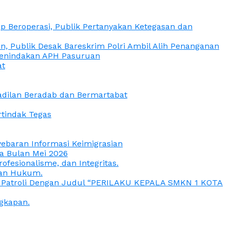
 Beroperasi, Publik Pertanyakan Ketegasan dan
, Publik Desak Bareskrim Polri Ambil Alih Penanganan
 Penindakan APH Pasuruan
at
eadilan Beradab dan Bermartabat
rtindak Tegas
yebaran Informasi Keimigrasian
da Bulan Mei 2026
esionalisme, dan Integritas.
uan Hukum.
a Patroli Dengan Judul “PERILAKU KEPALA SMKN 1 KOTA
gkapan.