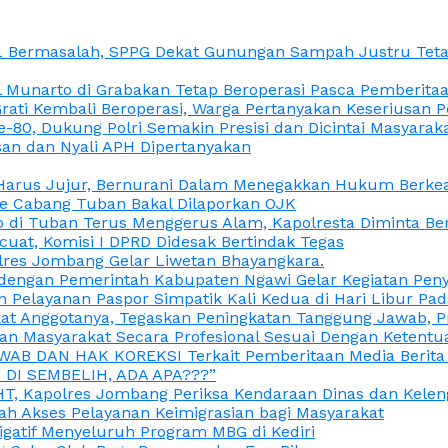
L Bermasalah, SPPG Dekat Gunungan Sampah Justru Tetap
unarto di Grabakan Tetap Beroperasi Pasca Pemberitaan
Grati Kembali Beroperasi, Warga Pertanyakan Keseriusan
e-80, Dukung Polri Semakin Presisi dan Dicintai Masyarak
gasan dan Nyali APH Dipertanyakan
itu Harus Jujur, Bernurani Dalam Menegakkan Hukum Berk
ce Cabang Tuban Bakal Dilaporkan OJK
 di Tuban Terus Menggerus Alam, Kapolresta Diminta Be
uat, Komisi I DPRD Didesak Bertindak Tegas
olres Jombang Gelar Liwetan Bhayangkara.
gi dengan Pemerintah Kabupaten Ngawi Gelar Kegiatan Pen
n Pelayanan Paspor Simpatik Kali Kedua di Hari Libur Pa
 Anggotanya, Tegaskan Peningkatan Tanggung Jawab, Prof
ran Masyarakat Secara Profesional Sesuai Dengan Ketent
JAWAB DAN HAK KOREKSI Terkait Pemberitaan Media Berit
DI SEMBELIH, ADA APA???”
, Kapolres Jombang Periksa Kendaraan Dinas dan Kelen
ah Akses Pelayanan Keimigrasian bagi Masyarakat
igatif Menyeluruh Program MBG di Kediri