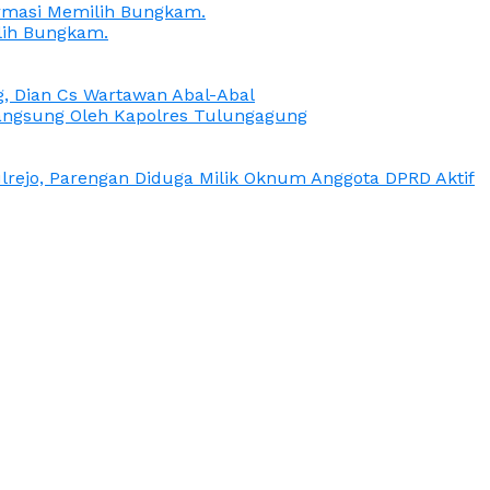
irmasi Memilih Bungkam.
lih Bungkam.
g, Dian Cs Wartawan Abal-Abal
ngsung Oleh Kapolres Tulungagung
rejo, Parengan Diduga Milik Oknum Anggota DPRD Aktif