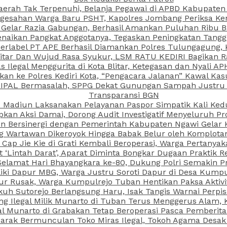
aerah Tak Terpenuhi, Belanja Pegawai di APBD Kabupaten
esahan Warga Baru PSHT, Kapolres Jombang Periksa Ken
r Gelar Razia Gabungan, Berhasil Amankan Puluhan Ribu B
aikan Pangkat Anggotanya, Tegaskan Peningkatan Tanggun
N Berlabel PT APE Berhasil Diamankan Polres Tulungagung
kitar Dan Wujud Rasa Syukur, LSM RATU KEDIRI Bagikan 
as Ilegal Menggurita di Kota Blitar, Ketegasan dan Nyali A
porkan ke Polres Kediri Kota, “Pengacara Jalanan” Kawal 
 IPAL Bermasalah, SPPG Dekat Gunungan Sampah Justru T
Transparansi BGN
PI Madiun Laksanakan Pelayanan Paspor Simpatik Kali Ked
kan Aksi Damai, Dorong Audit Investigatif Menyeluruh Pr
iun Bersinergi dengan Pemerintah Kabupaten Ngawi Gelar 
ang Wartawan Dikeroyok Hingga Babak Belur oleh Komplota
ap Jie Kie di Grati Kembali Beroperasi, Warga Pertany
t ‘Lintah Darat’, Aparat Diminta Bongkar Dugaan Praktik
Selamat Hari Bhayangkara ke-80, Dukung Polri Semakin Pr
ki Dapur MBG, Warga Justru Soroti Dapur di Desa Kumpu
ktur Rusak, Warga Kumpulrejo Tuban Hentikan Paksa Akti
kuh Sutorejo Berlangsung Haru, Isak Tangis Warnai Perpi
 Ilegal Milik Munarto di Tuban Terus Menggerus Alam, K
Munarto di Grabakan Tetap Beroperasi Pasca Pemberitaa
rak Bermunculan Toko Miras Ilegal, Tokoh Agama Desak