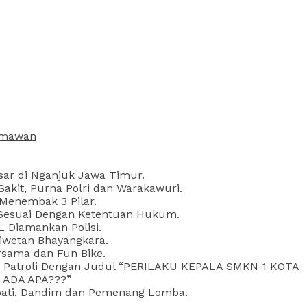
armawan
esar di Nganjuk Jawa Timur.
kit, Purna Polri dan Warakawuri.
 Menembak 3 Pilar.
l Sesuai Dengan Ketentuan Hukum.
L Diamankan Polisi.
Liwetan Bhayangkara.
rsama dan Fun Bike.
ta Patroli Dengan Judul “PERILAKU KEPALA SMKN 1 KOTA
 ADA APA???”
upati, Dandim dan Pemenang Lomba.