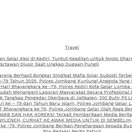
Travel
an Gelar Aksi di Kediri, Tuntut Keadilan untuk Nyoto Dh
rtawan Diusir Saat Ungkap Dugaan Pungli
arena Berhasil Bongkar Sindikat Mafia Solar Subsidi Terb
79 Tahun 2025, Polres Jombang Kunjungi Anggota Yang Sa
ari Bhayangkara ke -79, Polres Kediri Kota Gelar Lomba
 Sudah Menangani Laporan Masyarakat Secara Profesiona
k Tangkap Pengedar Okerbaya di Jatikalen, 100 Butir Pil L
ri ke – 79 dan Tahun Baru Islam, Polres Jombang Gelar 
 Bhayangkara ke 79, Polres Jombang Gelar Olah Raga Be
JAWAB DAN HAK KOREKSI Terkait Pemberitaan Media Beri
 NYLENEH, CURHAT KE AWAK MEDIA UNTUK DI SEMBELIH,
 ke -79, Polres Jombang Berikan Penghargaan kepada B
Box Redaksi Berita Patroli