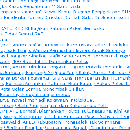
 Gelar Olah Raga Bersama dan Fun Bike.
gka Kasus Pencabulan 11 Santriwati
a, “Pengacara Jalanan” Kawal Kasus Dugaan Penggelapan SH
en Penderita Tumor, Direktur Rumah Sakit Dr Soetomo,d
M RATU KEDIRI Bagikan Ratusan Paket Sembako
 Tidak Sesuai RAB.
Unair
ok Oknum Pesilat, Kuasa Hukum Desak Seluruh Pelaku D
u, Isak Tangis Warnai Perpisahan Isworo Andik Sucahyo
asil Bongkar Sindikat Mafia Solar Subsidi Terbesar di Ng
len, 100 Butir Pil LL Diamankan Polisi.
Darat’, Aparat Diminta Bongkar Dugaan Praktik Rentenir 
 Jombang Kunjungi Anggota Yang Sakit, Purna Polri dan 
i Warga Berkat Pelayanan SIM yang Transparan dan Humani
an, Berhasil Amankan Puluhan Ribu Batang Rokok Polos Ta
i Kota Gelar Lomba Menembak 3 Pilar.
Blitar layak dapat sangsi moral.
rya Inovasi menjadi Kekayaan Intelektual
ombang Raih Penghargaan dari Kakorlantas Polri
abel PT APE Berhasil Diamankan Polres Tulungagung, Kini 
ak, Warga Kumpulrejo Tuban Hentikan Paksa Aktivitas Pe
 Pegawai di APBD Kabupaten Trenggalek Tak Seimbang.
bang Berikan Penghargaan kepada Bupati, Dandim dan Pe