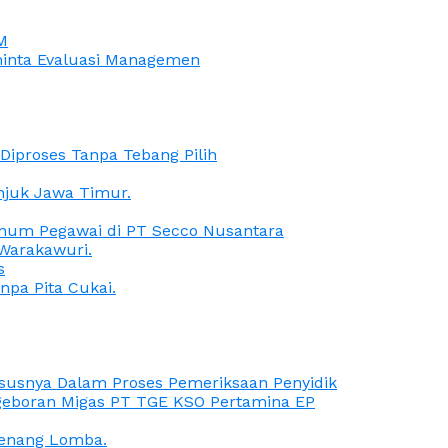
M
iminta Evaluasi Managemen
iproses Tanpa Tebang Pilih
anjuk Jawa Timur.
Oknum Pegawai di PT Secco Nusantara
Warakawuri.
s
npa Pita Cukai.
Kasusnya Dalam Proses Pemeriksaan Penyidik
ngeboran Migas PT TGE KSO Pertamina EP
menang Lomba.