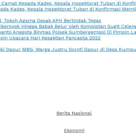
n Camat Kepada Kades, Kepala Inspektorat Tuban di Konf
ada Kades, Kepala Inspektorat Tuban di Konfirmasi Memi
l, Tokoh Agama Desak APH Bertindak Tegas
Dikeroyok Hingga Babak Belur oleh Komplotan Sugit Celen
nto Anggota Binmas Polsek Sumbergempol Di Pimpin La
in Upacara Hari Kesaktian Pancasila 2022
ki Dapur MBG, Warga Justru Soroti Dapur di Desa Kumpul
Berita Nasional
Ekonomi