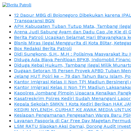
12 Dapur MBG di Bojonegoro Dibekukan karena IPA
Transparansi BGN
APH Kabupaten Tuban Tutup Mata, Tambang Ilegal M
Arena Judi Sabung Ayam dan Dadu Cap Jie Kie di 
Berita Patroli Ucapkan Selamat Hari Bhayangkara k
Bisnis Miras Ilegal Menggurita di Kota Blitar, Kete
Box Redaksi Berita Patroli
Didi Sungkono, S.H., M.H : Polisinya Masyarakat 
Diduga Ada Biaya Penitipan BPKB, Indomobil Finan
Diduga Kebal Hukum, Tambang Ilegal Milik Munarto
Dugaan Setoran 15 Persen Proyek APBD Tuban Menc
Jelang HUT Polri ke – 79 dan Tahun Baru Islam, P
Kantor Imigrasi Kelas II Non TPI Madiun Bersiner
Kantor Imigrasi Kelas II Non TPI Madiun Laksanaka
Kapolres Jombang Pimpin Upacara Kenaikan Pangkat
Kasatreskrim Polres Kediri Sudah Menangani Lapo
Kepala Sekolah SMKN 1 Kota Kediri Berikan HAK 
KEDIRI NYLENEH, CURHAT KE AWAK MEDIA UNTUK 
Kesiapan Pengamanan Pengesahan Warga Baru PSHT
Layanan Pasporia di Car Free Day Magetan Permud
LSM RATU Siapkan Aksi Damai, Dorong Audit Invest