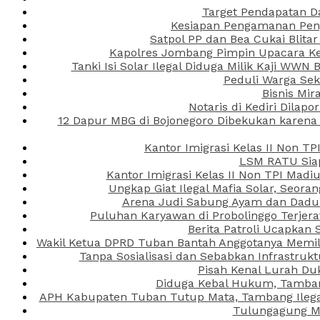
Target Pendapatan D
Kesiapan Pengamanan Peng
Satpol PP dan Bea Cukai Blita
Kapolres Jombang Pimpin Upacara Ken
Tanki Isi Solar Ilegal Diduga Milik Kaji WW
Peduli Warga Se
Bisnis Mir
Notaris di Kediri Dila
12 Dapur MBG di Bojonegoro Dibekukan karena
Kantor Imigrasi Kelas II Non T
LSM RATU Siap
Kantor Imigrasi Kelas II Non TPI Mad
Ungkap Giat Ilegal Mafia Solar, Seor
Arena Judi Sabung Ayam dan Dadu C
Puluhan Karyawan di Probolinggo Terjera
Berita Patroli Ucapkan 
Wakil Ketua DPRD Tuban Bantah Anggotanya Memili
Tanpa Sosialisasi dan Sebabkan Infrastru
Pisah Kenal Lurah Du
Diduga Kebal Hukum, Tambang
APH Kabupaten Tuban Tutup Mata, Tambang Ilegal 
Tulungagung Ma