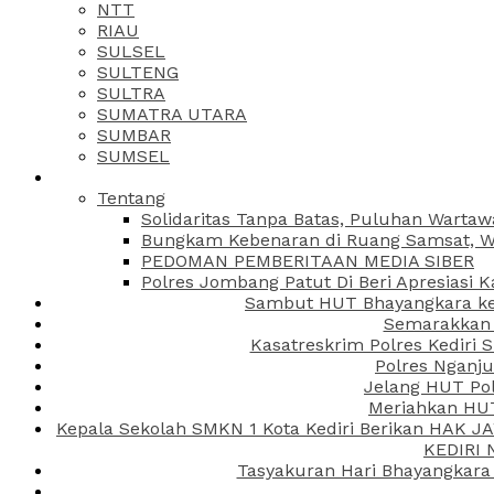
NTT
RIAU
SULSEL
SULTENG
SULTRA
SUMATRA UTARA
SUMBAR
SUMSEL
Tentang
Solidaritas Tanpa Batas, Puluhan Wartaw
Bungkam Kebenaran di Ruang Samsat, Wa
PEDOMAN PEMBERITAAN MEDIA SIBER
Polres Jombang Patut Di Beri Apresiasi K
Sambut HUT Bhayangkara ke-
Semarakkan H
Kasatreskrim Polres Kediri
Polres Nganju
Jelang HUT Pol
Meriahkan HUT
Kepala Sekolah SMKN 1 Kota Kediri Berikan HAK 
KEDIRI
Tasyakuran Hari Bhayangkara