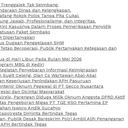
 Trenggalek Tak Seimbang.
daraan Dinas dan Kelengkapan.
atang Rokok Polos Tanpa Pita Cukai.
g Jawab, Profesionalisme, dan Integritas.
, Kini Kasusnya Dalam Proses Pemeriksaan Penyidik
Ratusan Paket Sembako
PH Dipertanyakan
Kasus Dugaan Penggelapan SHM
etap Beroperasi, Publik Pertanyakan Ketegasan dan
ua di Hari Libur Pada Bulan Mei 2026
ogram MBG di Kediri
Kegiatan Penyebaran Informasi Keimigrasian
n Sugit Celeng, Dian Cs Wartawan Abal-Abal
akan Keseriusan Penindakan APH Pasuruan
 Rentenir Oknum Pegawai di PT Secco Nusantara
esisi dan Dicintai Masyarakat
lrejo, Parengan Diduga Milik Oknum Anggota DPRD Aktif
vitas Pengeboran Migas PT TGE KSO Pertamina EP
sahan Isworo Andik Sucahyo
apolresta Diminta Bertindak Tegas
n, Publik Desak Bareskrim Polri Ambil Alih Penanganan
 APH Bertindak Tegas