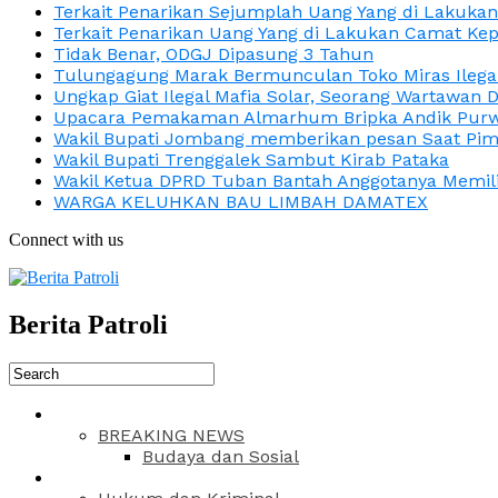
Terkait Penarikan Sejumplah Uang Yang di Lakuka
Terkait Penarikan Uang Yang di Lakukan Camat Kep
Tidak Benar, ODGJ Dipasung 3 Tahun
Tulungagung Marak Bermunculan Toko Miras Ilega
Ungkap Giat Ilegal Mafia Solar, Seorang Wartawan 
Upacara Pemakaman Almarhum Bripka Andik Purwa
Wakil Bupati Jombang memberikan pesan Saat Pimp
Wakil Bupati Trenggalek Sambut Kirab Pataka
Wakil Ketua DPRD Tuban Bantah Anggotanya Memili
WARGA KELUHKAN BAU LIMBAH DAMATEX
Connect with us
Berita Patroli
BREAKING NEWS
Budaya dan Sosial