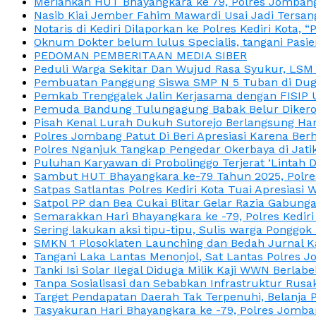
Meriahkan HUT Bhayangkara ke 79, Polres Jombang
Nasib Kiai Jember Fahim Mawardi Usai Jadi Tersan
Notaris di Kediri Dilaporkan ke Polres Kediri Kot
Oknum Dokter belum lulus Specialis, tangani Pasi
PEDOMAN PEMBERITAAN MEDIA SIBER
Peduli Warga Sekitar Dan Wujud Rasa Syukur, LS
Pembuatan Panggung Siswa SMP N 5 Tuban di Duga
Pemkab Trenggalek Jalin Kerjasama dengan FISIP 
Pemuda Bandung Tulungagung Babak Belur Dikeroy
Pisah Kenal Lurah Dukuh Sutorejo Berlangsung Har
Polres Jombang Patut Di Beri Apresiasi Karena Berh
Polres Nganjuk Tangkap Pengedar Okerbaya di Jatika
Puluhan Karyawan di Probolinggo Terjerat ‘Lintah 
Sambut HUT Bhayangkara ke-79 Tahun 2025, Polres
Satpas Satlantas Polres Kediri Kota Tuai Apresias
Satpol PP dan Bea Cukai Blitar Gelar Razia Gabung
Semarakkan Hari Bhayangkara ke -79, Polres Kedir
Sering lakukan aksi tipu-tipu, Sulis warga Ponggok 
SMKN 1 Plosoklaten Launching dan Bedah Jurnal Ka
Tangani Laka Lantas Menonjol, Sat Lantas Polres J
Tanki Isi Solar Ilegal Diduga Milik Kaji WWN Berl
Tanpa Sosialisasi dan Sebabkan Infrastruktur Rus
Target Pendapatan Daerah Tak Terpenuhi, Belanja
Tasyakuran Hari Bhayangkara ke -79, Polres Jom