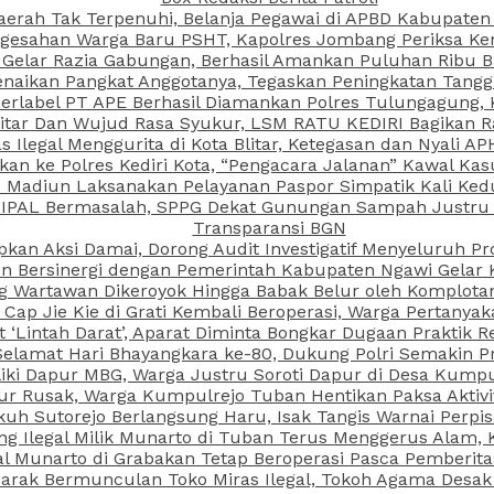
aerah Tak Terpenuhi, Belanja Pegawai di APBD Kabupaten
esahan Warga Baru PSHT, Kapolres Jombang Periksa Ken
r Gelar Razia Gabungan, Berhasil Amankan Puluhan Ribu B
aikan Pangkat Anggotanya, Tegaskan Peningkatan Tanggun
N Berlabel PT APE Berhasil Diamankan Polres Tulungagung
kitar Dan Wujud Rasa Syukur, LSM RATU KEDIRI Bagikan 
as Ilegal Menggurita di Kota Blitar, Ketegasan dan Nyali A
porkan ke Polres Kediri Kota, “Pengacara Jalanan” Kawal 
PI Madiun Laksanakan Pelayanan Paspor Simpatik Kali Ked
 IPAL Bermasalah, SPPG Dekat Gunungan Sampah Justru T
Transparansi BGN
kan Aksi Damai, Dorong Audit Investigatif Menyeluruh Pr
iun Bersinergi dengan Pemerintah Kabupaten Ngawi Gelar 
ang Wartawan Dikeroyok Hingga Babak Belur oleh Komplota
ap Jie Kie di Grati Kembali Beroperasi, Warga Pertany
t ‘Lintah Darat’, Aparat Diminta Bongkar Dugaan Praktik
Selamat Hari Bhayangkara ke-80, Dukung Polri Semakin Pr
ki Dapur MBG, Warga Justru Soroti Dapur di Desa Kumpu
ktur Rusak, Warga Kumpulrejo Tuban Hentikan Paksa Akti
kuh Sutorejo Berlangsung Haru, Isak Tangis Warnai Perpi
 Ilegal Milik Munarto di Tuban Terus Menggerus Alam, K
Munarto di Grabakan Tetap Beroperasi Pasca Pemberitaa
rak Bermunculan Toko Miras Ilegal, Tokoh Agama Desak