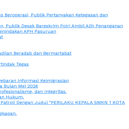
 Beroperasi, Publik Pertanyakan Ketegasan dan
, Publik Desak Bareskrim Polri Ambil Alih Penanganan
 Penindakan APH Pasuruan
at
eadilan Beradab dan Bermartabat
rtindak Tegas
yebaran Informasi Keimigrasian
da Bulan Mei 2026
esionalisme, dan Integritas.
uan Hukum.
a Patroli Dengan Judul “PERILAKU KEPALA SMKN 1 KOTA
gkapan.