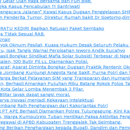
 Gelar Olah Raga Bersama dan Fun Bike.
gka Kasus Pencabulan 11 Santriwati
a, “Pengacara Jalanan” Kawal Kasus Dugaan Penggelapan SH
en Penderita Tumor, Direktur Rumah Sakit Dr Soetomo,d
M RATU KEDIRI Bagikan Ratusan Paket Sembako
 Tidak Sesuai RAB.
Unair
ok Oknum Pesilat, Kuasa Hukum Desak Seluruh Pelaku D
u, Isak Tangis Warnai Perpisahan Isworo Andik Sucahyo
asil Bongkar Sindikat Mafia Solar Subsidi Terbesar di Ng
len, 100 Butir Pil LL Diamankan Polisi.
Darat’, Aparat Diminta Bongkar Dugaan Praktik Rentenir 
 Jombang Kunjungi Anggota Yang Sakit, Purna Polri dan 
i Warga Berkat Pelayanan SIM yang Transparan dan Humani
an, Berhasil Amankan Puluhan Ribu Batang Rokok Polos Ta
i Kota Gelar Lomba Menembak 3 Pilar.
Blitar layak dapat sangsi moral.
rya Inovasi menjadi Kekayaan Intelektual
ombang Raih Penghargaan dari Kakorlantas Polri
abel PT APE Berhasil Diamankan Polres Tulungagung, Kini 
ak, Warga Kumpulrejo Tuban Hentikan Paksa Aktivitas Pe
 Pegawai di APBD Kabupaten Trenggalek Tak Seimbang.
bang Berikan Penghargaan kepada Bupati, Dandim dan Pe