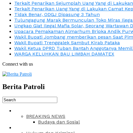
Terkait Penarikan Sejumplah Uang Yang di Lakuka
Terkait Penarikan Uang Yang di Lakukan Camat Kep
Tidak Benar, ODGJ Dipasung 3 Tahun
Tulungagung Marak Bermunculan Toko Miras Ilega
Ungkap Giat Ilegal Mafia Solar, Seorang Wartawan 
Upacara Pemakaman Almarhum Bripka Andik Purwa
Wakil Bupati Jombang memberikan pesan Saat Pimp
Wakil Bupati Trenggalek Sambut Kirab Pataka
Wakil Ketua DPRD Tuban Bantah Anggotanya Memili
WARGA KELUHKAN BAU LIMBAH DAMATEX
Connect with us
Berita Patroli
BREAKING NEWS
Budaya dan Sosial