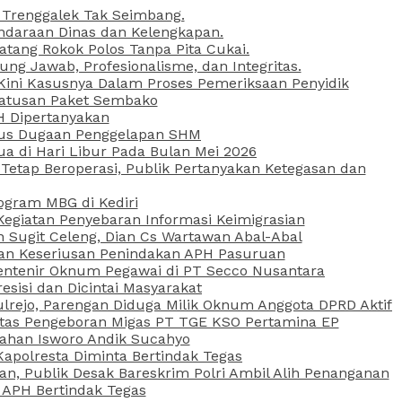
 Trenggalek Tak Seimbang.
daraan Dinas dan Kelengkapan.
atang Rokok Polos Tanpa Pita Cukai.
g Jawab, Profesionalisme, dan Integritas.
, Kini Kasusnya Dalam Proses Pemeriksaan Penyidik
Ratusan Paket Sembako
PH Dipertanyakan
Kasus Dugaan Penggelapan SHM
ua di Hari Libur Pada Bulan Mei 2026
etap Beroperasi, Publik Pertanyakan Ketegasan dan
ogram MBG di Kediri
Kegiatan Penyebaran Informasi Keimigrasian
n Sugit Celeng, Dian Cs Wartawan Abal-Abal
akan Keseriusan Penindakan APH Pasuruan
 Rentenir Oknum Pegawai di PT Secco Nusantara
esisi dan Dicintai Masyarakat
lrejo, Parengan Diduga Milik Oknum Anggota DPRD Aktif
vitas Pengeboran Migas PT TGE KSO Pertamina EP
sahan Isworo Andik Sucahyo
apolresta Diminta Bertindak Tegas
n, Publik Desak Bareskrim Polri Ambil Alih Penanganan
 APH Bertindak Tegas