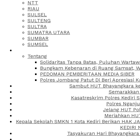
NTT
RIAU
SULSEL
SULTENG
SULTRA
SUMATRA UTARA
SUMBAR
SUMSEL
Tentang
Solidaritas Tanpa Batas, Puluhan Wartaw
Bungkam Kebenaran di Ruang Samsat, Wa
PEDOMAN PEMBERITAAN MEDIA SIBER
Polres Jombang Patut Di Beri Apresiasi K
Sambut HUT Bhayangkara ke-
Semarakkan H
Kasatreskrim Polres Kediri
Polres Nganju
Jelang HUT Pol
Meriahkan HUT
Kepala Sekolah SMKN 1 Kota Kediri Berikan HAK 
KEDIRI
Tasyakuran Hari Bhayangkara