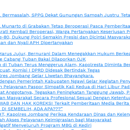
L Bermasalah, SPPG Dekat Gunungan Sampah Justru Tetap
unarto di Grabakan Tetap Beroperasi Pasca Pemberitaan
Grati Kembali Beroperasi, Warga Pertanyakan Keseriusan
e-80, Dukung Polri Semakin Presisi dan Dicintai Masyarak
gasan dan Nyali APH Dipertanyakan
itu Harus Jujur, Bernurani Dalam Menegakkan Hukum Berk
ce Cabang Tuban Bakal Dilaporkan OJK
 di Tuban Terus Menggerus Alam, Kapolresta Diminta Be
uat, Komisi I DPRD Didesak Bertindak Tegas
olres Jombang Gelar Liwetan Bhayangkara.
gi dengan Pemerintah Kabupaten Ngawi Gelar Kegiatan Pen
n Pelayanan Paspor Simpatik Kali Kedua di Hari Libur Pa
 Anggotanya, Tegaskan Peningkatan Tanggung Jawab, Prof
ran Masyarakat Secara Profesional Sesuai Dengan Ketent
JAWAB DAN HAK KOREKSI Terkait Pemberitaan Media Berit
DI SEMBELIH, ADA APA???”
, Kapolres Jombang Periksa Kendaraan Dinas dan Kelen
ah Akses Pelayanan Keimigrasian bagi Masyarakat
igatif Menyeluruh Program MBG di Kediri