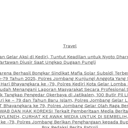
Travel
an Gelar Aksi di Kediri, Tuntut Keadilan untuk Nyoto Dh
rtawan Diusir Saat Ungkap Dugaan Pungli
arena Berhasil Bongkar Sindikat Mafia Solar Subsidi Terb
79 Tahun 2025, Polres Jombang Kunjungi Anggota Yang Sa
ari Bhayangkara ke -79, Polres Kediri Kota Gelar Lomba
 Sudah Menangani Laporan Masyarakat Secara Profesiona
k Tangkap Pengedar Okerbaya di Jatikalen, 100 Butir Pil L
ri ke – 79 dan Tahun Baru Islam, Polres Jombang Gelar 
 Bhayangkara ke 79, Polres Jombang Gelar Olah Raga Be
JAWAB DAN HAK KOREKSI Terkait Pemberitaan Media Beri
 NYLENEH, CURHAT KE AWAK MEDIA UNTUK DI SEMBELIH,
 ke -79, Polres Jombang Berikan Penghargaan kepada B
Box Redaksi Berita Patroli