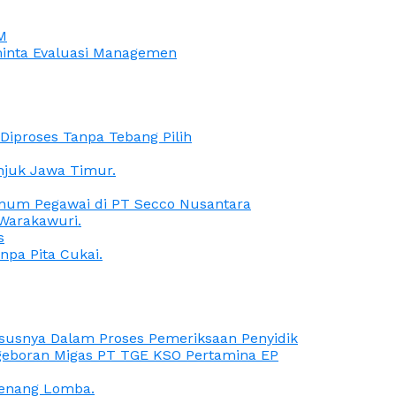
M
iminta Evaluasi Managemen
iproses Tanpa Tebang Pilih
anjuk Jawa Timur.
Oknum Pegawai di PT Secco Nusantara
Warakawuri.
s
npa Pita Cukai.
Kasusnya Dalam Proses Pemeriksaan Penyidik
ngeboran Migas PT TGE KSO Pertamina EP
menang Lomba.