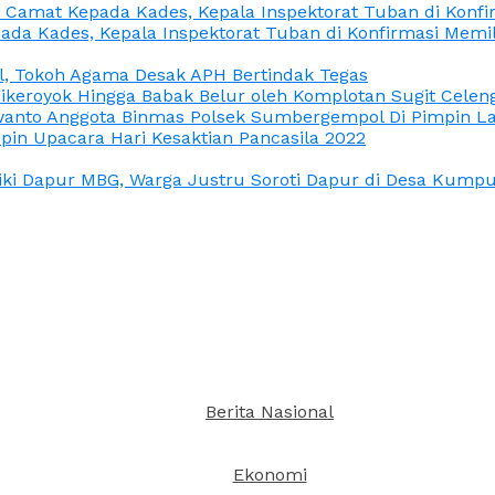
n Camat Kepada Kades, Kepala Inspektorat Tuban di Konf
ada Kades, Kepala Inspektorat Tuban di Konfirmasi Memi
l, Tokoh Agama Desak APH Bertindak Tegas
Dikeroyok Hingga Babak Belur oleh Komplotan Sugit Celen
nto Anggota Binmas Polsek Sumbergempol Di Pimpin La
in Upacara Hari Kesaktian Pancasila 2022
ki Dapur MBG, Warga Justru Soroti Dapur di Desa Kumpul
Berita Nasional
Ekonomi