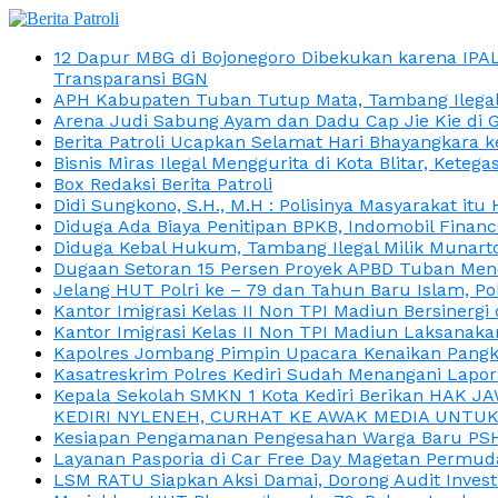
12 Dapur MBG di Bojonegoro Dibekukan karena IPA
Transparansi BGN
APH Kabupaten Tuban Tutup Mata, Tambang Ilegal M
Arena Judi Sabung Ayam dan Dadu Cap Jie Kie di 
Berita Patroli Ucapkan Selamat Hari Bhayangkara k
Bisnis Miras Ilegal Menggurita di Kota Blitar, Kete
Box Redaksi Berita Patroli
Didi Sungkono, S.H., M.H : Polisinya Masyarakat 
Diduga Ada Biaya Penitipan BPKB, Indomobil Finan
Diduga Kebal Hukum, Tambang Ilegal Milik Munarto
Dugaan Setoran 15 Persen Proyek APBD Tuban Menc
Jelang HUT Polri ke – 79 dan Tahun Baru Islam, P
Kantor Imigrasi Kelas II Non TPI Madiun Bersiner
Kantor Imigrasi Kelas II Non TPI Madiun Laksanaka
Kapolres Jombang Pimpin Upacara Kenaikan Pangkat
Kasatreskrim Polres Kediri Sudah Menangani Lapo
Kepala Sekolah SMKN 1 Kota Kediri Berikan HAK 
KEDIRI NYLENEH, CURHAT KE AWAK MEDIA UNTUK 
Kesiapan Pengamanan Pengesahan Warga Baru PSHT
Layanan Pasporia di Car Free Day Magetan Permud
LSM RATU Siapkan Aksi Damai, Dorong Audit Invest