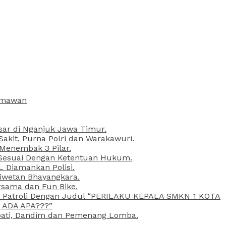
armawan
esar di Nganjuk Jawa Timur.
kit, Purna Polri dan Warakawuri.
 Menembak 3 Pilar.
l Sesuai Dengan Ketentuan Hukum.
L Diamankan Polisi.
Liwetan Bhayangkara.
rsama dan Fun Bike.
ta Patroli Dengan Judul “PERILAKU KEPALA SMKN 1 KOTA
 ADA APA???”
upati, Dandim dan Pemenang Lomba.