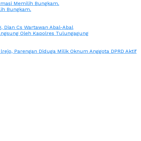
irmasi Memilih Bungkam.
lih Bungkam.
g, Dian Cs Wartawan Abal-Abal
ngsung Oleh Kapolres Tulungagung
rejo, Parengan Diduga Milik Oknum Anggota DPRD Aktif