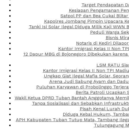
Target Pendapatan D
Kesiapan Pengamanan Peng
Satpol PP dan Bea Cukai Blita
Kapolres Jombang Pimpin Upacara Ken
Tanki Isi Solar Ilegal Diduga Milik Kaji WW
Peduli Warga Se
Bisnis Mir
Notaris di Kediri Dila
Kantor Imigrasi Kelas II Non T
12 Dapur MBG di Bojonegoro Dibekukan karena
LSM RATU Siap
Kantor Imigrasi Kelas II Non TPI Mad
Ungkap Giat Ilegal Mafia Solar, Seor
Arena Judi Sabung Ayam dan Dadu C
Puluhan Karyawan di Probolinggo Terjera
Berita Patroli Ucapkan 
Wakil Ketua DPRD Tuban Bantah Anggotanya Memili
Tanpa Sosialisasi dan Sebabkan Infrastru
Pisah Kenal Lurah Du
Diduga Kebal Hukum, Tambang
APH Kabupaten Tuban Tutup Mata, Tambang Ilegal 
Tulungagung Ma