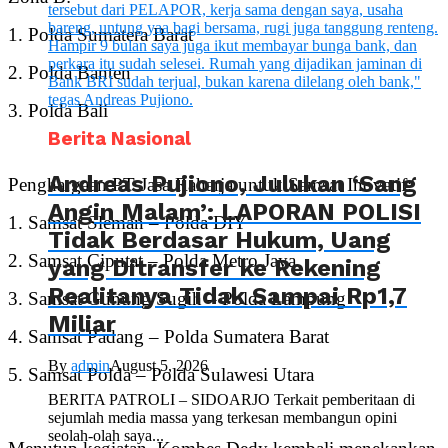
1. Polda Sumatera Barat
2. Polda Banten
3. Polda Bali
Berita Nasional
Andreas Pujiono, Julukan ‘Sang
Penghargaan PT Jasa Raharja untuk Samsat Inovatif:
Angin Malam’: LAPORAN POLISI
1. Samsat Sleman – Polda DIY
Tidak Berdasar Hukum, Uang
2. Samsat Ciputat – Polda Metro Jaya
yang Ditransfer ke Rekening
Realitanya Tidak Sampai Rp1,7
3. Samsat Gunung Sugih – Polda Lampung
Miliar
4. Samsat Padang – Polda Sumatera Barat
By
admin
August 5, 2026
5. Samsat Polda – Polda Sulawesi Utara
BERITA PATROLI – SIDOARJO Terkait pemberitaan di
sejumlah media massa yang terkesan membangun opini
seolah-olah saya...