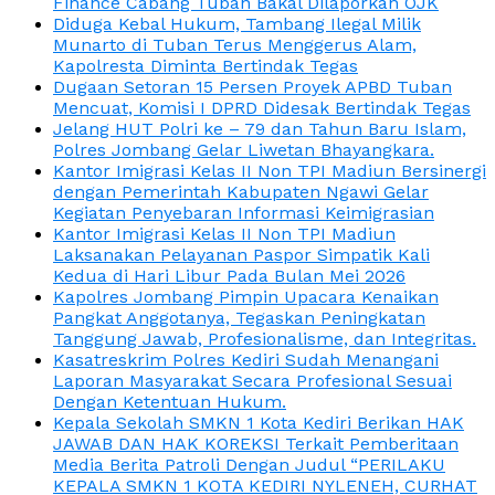
Finance Cabang Tuban Bakal Dilaporkan OJK
Diduga Kebal Hukum, Tambang Ilegal Milik
Munarto di Tuban Terus Menggerus Alam,
Kapolresta Diminta Bertindak Tegas
Dugaan Setoran 15 Persen Proyek APBD Tuban
Mencuat, Komisi I DPRD Didesak Bertindak Tegas
Jelang HUT Polri ke – 79 dan Tahun Baru Islam,
Polres Jombang Gelar Liwetan Bhayangkara.
Kantor Imigrasi Kelas II Non TPI Madiun Bersinergi
dengan Pemerintah Kabupaten Ngawi Gelar
Kegiatan Penyebaran Informasi Keimigrasian
Kantor Imigrasi Kelas II Non TPI Madiun
Laksanakan Pelayanan Paspor Simpatik Kali
Kedua di Hari Libur Pada Bulan Mei 2026
Kapolres Jombang Pimpin Upacara Kenaikan
Pangkat Anggotanya, Tegaskan Peningkatan
Tanggung Jawab, Profesionalisme, dan Integritas.
Kasatreskrim Polres Kediri Sudah Menangani
Laporan Masyarakat Secara Profesional Sesuai
Dengan Ketentuan Hukum.
Kepala Sekolah SMKN 1 Kota Kediri Berikan HAK
JAWAB DAN HAK KOREKSI Terkait Pemberitaan
Media Berita Patroli Dengan Judul “PERILAKU
KEPALA SMKN 1 KOTA KEDIRI NYLENEH, CURHAT