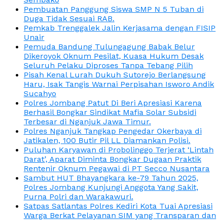
Pembuatan Panggung Siswa SMP N 5 Tuban di
Duga Tidak Sesuai RAB.
Pemkab Trenggalek Jalin Kerjasama dengan FISIP
Unair
Pemuda Bandung Tulungagung Babak Belur
Dikeroyok Oknum Pesilat, Kuasa Hukum Desak
Seluruh Pelaku Diproses Tanpa Tebang Pilih
Pisah Kenal Lurah Dukuh Sutorejo Berlangsung
Haru, Isak Tangis Warnai Perpisahan Isworo Andik
Sucahyo
Polres Jombang Patut Di Beri Apresiasi Karena
Berhasil Bongkar Sindikat Mafia Solar Subsidi
Terbesar di Nganjuk Jawa Timur.
Polres Nganjuk Tangkap Pengedar Okerbaya di
Jatikalen, 100 Butir Pil LL Diamankan Polisi.
Puluhan Karyawan di Probolinggo Terjerat ‘Lintah
Darat’, Aparat Diminta Bongkar Dugaan Praktik
Rentenir Oknum Pegawai di PT Secco Nusantara
Sambut HUT Bhayangkara ke-79 Tahun 2025,
Polres Jombang Kunjungi Anggota Yang Sakit,
Purna Polri dan Warakawuri.
Satpas Satlantas Polres Kediri Kota Tuai Apresiasi
Warga Berkat Pelayanan SIM yang Transparan dan