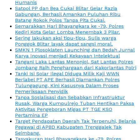
Humanis
Satpol PP dan Bea Cukai Blitar Gelar Razia
Gabungan, Berhasil Amankan Puluhan Ribu
Batang Rokok Polos Tanpa Pita Cukai.
Semarakkan Hari Bhayangkara ke -79, Polres
Kediri Kota Gelar Lomba Menembak 3 Pilar.
Sering lakukan aksi tipu-tipu, Sulis warga
Ponggok Blitar layak dapat sangsi moral.
SMKN 1 Plosoklaten Launching dan Bedah Jurnal
Karya Inovasi menjadi Kekayaan Intelektual
Tangani Laka Lantas Menonjol, Sat Lantas Polres
Jombang Raih Penghargaan dari Kakorlantas Polri
Tanki Isi Solar Ilegal Diduga Milik Kaji WWN
Berlabel PT APE Berhasil Diamankan Polres
Tulungagung, Kini Kasusnya Dalam Proses
Pemeriksaan Penyidik
Tanpa Sosialisasi dan Sebabkan Infrastruktur
Rusak, Warga Kumpulrejo Tuban Hentikan Paksa
Aktivitas Pengeboran Migas PT TGE KSO
Pertamina EP
Target Pendapatan Daerah Tak Terpenuhi, Belanja
Pegawai di APBD Kabupaten Trenggalek Tak
Seimbang.
Tasyakuran Hari Bhayangkara ke -79, Polres