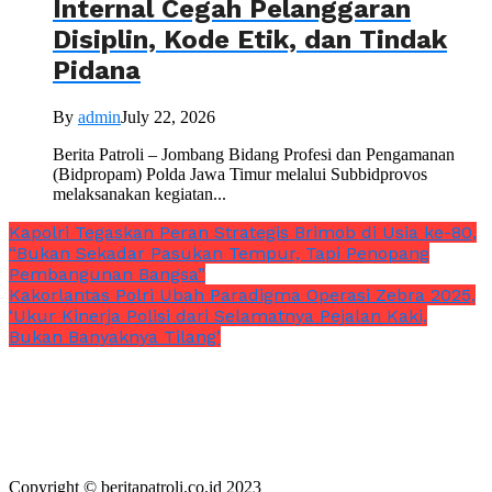
Internal Cegah Pelanggaran
Disiplin, Kode Etik, dan Tindak
Pidana
By
admin
July 22, 2026
Berita Patroli – Jombang Bidang Profesi dan Pengamanan
(Bidpropam) Polda Jawa Timur melalui Subbidprovos
melaksanakan kegiatan...
Kapolri Tegaskan Peran Strategis Brimob di Usia ke-80,
“Bukan Sekadar Pasukan Tempur, Tapi Penopang
Pembangunan Bangsa”
Kakorlantas Polri Ubah Paradigma Operasi Zebra 2025,
‘Ukur Kinerja Polisi dari Selamatnya Pejalan Kaki,
Bukan Banyaknya Tilang’
Copyright © beritapatroli.co.id 2023