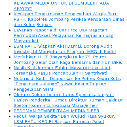
KE AWAK MEDIA UNTUK DI SEMBELIH, ADA
APA???”
Kesiapan Pengamanan Pengesahan Warga Baru
PSHT, Kapolres Jombang Periksa Kendaraan Dinas
dan Kelengkapan.
Layanan Pasporia di Car Free Day Magetan
Permudah Akses Pelayanan Keimigrasian bagi
Masyarakat
LSM RATU Siapkan Aksi Damai, Dorong Audit
Investigatif Menyeluruh Program MBG di Kediri
Meriahkan HUT Bhayangkara ke 79, Polres
Jombang Gelar Olah Raga Bersama dan Fun Bike.
Nasib Kiai Jember Fahim Mawardi Usai Jadi
Tersangka Kasus Pencabulan 11 Santriwati
Notaris di Kediri Dilaporkan ke Polres Kediri Kota,
“Pengacara Jalanan” Kawal Kasus Dugaan
Penggelapan SHM
Oknum Dokter belum lulus Specialis, tangani
Pasien Penderita Tumor, Direktur Rumah Sakit Dr
Soetomo,diminta Evaluasi Managemen
PEDOMAN PEMBERITAAN MEDIA SIBER
Peduli Warga Sekitar Dan Wujud Rasa Syukur,
LSM RATU KEDIRI Bagikan Ratusan Paket
Sembako