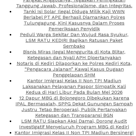
Tanggung Jawab, Profesionalisme, dan Integritas.
Tanki Isi Solar Ilegal Diduga Milik Kaji WWN
Berlabel PT APE Berhasil Diamankan Polres
Tulungagung, Kini Kasusnya Dalam Proses
Pemeriksaan Penyidik
Peduli Warga Sekitar Dan Wujud Rasa Syukur,
LSM RATU KEDIRI Bagikan Ratusan Paket
Sembako
Bisnis Miras Ilegal Menggurita di Kota Blitar,
Ketegasan dan Nyali APH Dipertanyakan
Notaris di Kediri Dilaporkan ke Polres Kediri Kota,
“Pengacara Jalanan” Kawal Kasus Dugaan
Penggelapan SHM
Kantor Imigrasi Kelas II Non TPI Madiun
Laksanakan Pelayanan Paspor Simpatik Kali
Kedua di Hari Libur Pada Bulan Mei 2026
12 Dapur MBG di Bojonegoro Dibekukan karena
IPAL Bermasalah, SPPG Dekat Gunungan Sampah
Justru Tetap Beroperasi, Publik Pertanyakan
Ketegasan dan Transparansi BGN
LSM RATU Siapkan Aksi Damai, Dorong Audit
Investigatif Menyeluruh Program MBG di Kediri
Kantor Imigrasi Kelas II Non TPI Madiun Bersinergi