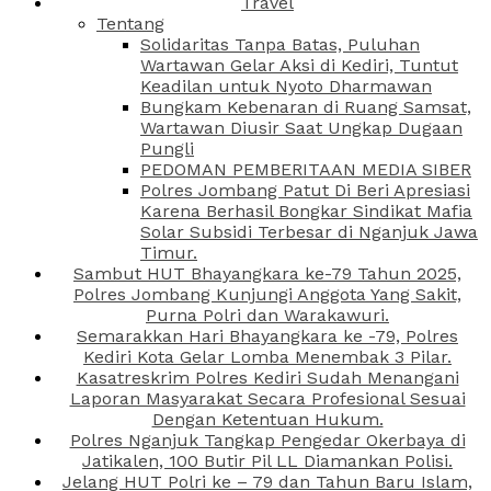
Travel
Tentang
Solidaritas Tanpa Batas, Puluhan
Wartawan Gelar Aksi di Kediri, Tuntut
Keadilan untuk Nyoto Dharmawan
Bungkam Kebenaran di Ruang Samsat,
Wartawan Diusir Saat Ungkap Dugaan
Pungli
PEDOMAN PEMBERITAAN MEDIA SIBER
Polres Jombang Patut Di Beri Apresiasi
Karena Berhasil Bongkar Sindikat Mafia
Solar Subsidi Terbesar di Nganjuk Jawa
Timur.
Sambut HUT Bhayangkara ke-79 Tahun 2025,
Polres Jombang Kunjungi Anggota Yang Sakit,
Purna Polri dan Warakawuri.
Semarakkan Hari Bhayangkara ke -79, Polres
Kediri Kota Gelar Lomba Menembak 3 Pilar.
Kasatreskrim Polres Kediri Sudah Menangani
Laporan Masyarakat Secara Profesional Sesuai
Dengan Ketentuan Hukum.
Polres Nganjuk Tangkap Pengedar Okerbaya di
Jatikalen, 100 Butir Pil LL Diamankan Polisi.
Jelang HUT Polri ke – 79 dan Tahun Baru Islam,