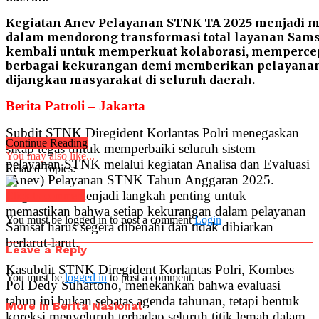
Kegiatan Anev Pelayanan STNK TA 2025 menjadi m
dalam mendorong transformasi total layanan Samsa
kembali untuk memperkuat kolaborasi, mempercepa
berbagai kekurangan demi memberikan pelayanan 
dijangkau masyarakat di seluruh daerah.
Berita Patroli – Jakarta
Subdit STNK Diregident Korlantas Polri menegaskan
Continue Reading
sikap tegas untuk memperbaiki seluruh sistem
You may also like...
pelayanan STNK melalui kegiatan Analisa dan Evaluasi
Related Topics:
(Anev) Pelayanan STNK Tahun Anggaran 2025.
Kegiatan ini menjadi langkah penting untuk
Click to comment
memastikan bahwa setiap kekurangan dalam pelayanan
You must be logged in to post a comment
Login
Samsat harus segera dibenahi dan tidak dibiarkan
berlarut-larut.
Leave a Reply
Kasubdit STNK Diregident Korlantas Polri, Kombes
You must be
logged in
to post a comment.
Pol Dedy Suhartono, menekankan bahwa evaluasi
tahun ini bukan sebatas agenda tahunan, tetapi bentuk
More in Berita Nasional
koreksi menyeluruh terhadap seluruh titik lemah dalam