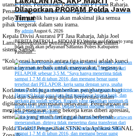
LAKALANTAS, AKP MARTI
utama: Polri, Pemerintah Daerah, dan PT Jasa Raharja.
Dilaporkan PROPAM Polda Jawa
Penandatanganan tersebut menegaskan bahwa
Timur
pelayanan publik hanya akan maksimal jika semua
pihak bergerak dalam satu irama.
By
admin
August 6, 2026
Kepala Divisi Asuransi PT Jasa Raharja, Jahja Joel
BERITA PATROLI – SIDOARJO Wanita asal Sidoarjo yang
Lami, meneguhkan pentingnya keselarasan dalam
tidak puas akan pelayanan Satlantas Polres Kabupaten
sistem Samsat.
Pasuruan...
“Kolaborasi harmonis antara tiga instansi adalah kunci
utama layanan terbaik untuk masyarakat,” tegasnya.
Korlantas Polri juga memberikan penghargaan bagi
Polda dan Samsat yang dinilai berprestasi dalam
digitalisasi dan percepatan pelayanan. Penghargaan ini
menjadi penegasan: yang bekerja keras diberi apresiasi,
sementara yang masih tertinggal harus berbenah.
Polda Teraktif Pengesahan STNK via Aplikasi SIGNAL
Zona B: