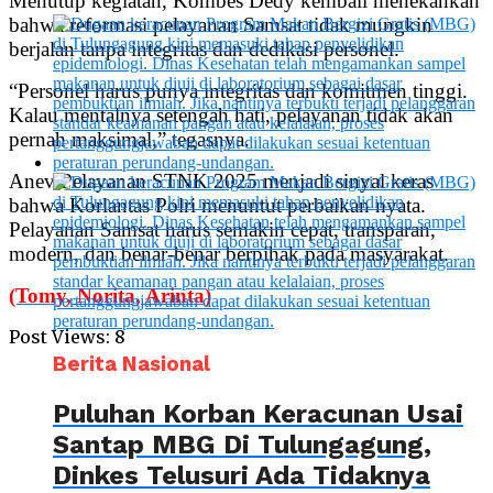
Menutup kegiatan, Kombes Dedy kembali menekankan
bahwa reformasi pelayanan Samsat tidak mungkin
berjalan tanpa integritas dan dedikasi personel.
“Personel harus punya integritas dan komitmen tinggi.
Kalau mentalnya setengah hati, pelayanan tidak akan
pernah maksimal,” tegasnya.
Anev Pelayanan STNK 2025 menjadi sinyal keras
bahwa Korlantas Polri menuntut perbaikan nyata.
Pelayanan Samsat harus semakin cepat, transparan,
modern, dan benar-benar berpihak pada masyarakat.
(Tomy, Norita, Arinta)
Post Views:
8
Berita Nasional
Puluhan Korban Keracunan Usai
Santap MBG Di Tulungagung,
Dinkes Telusuri Ada Tidaknya