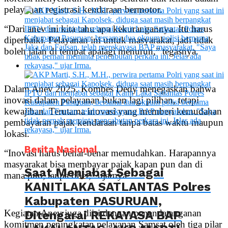
pelayanan registrasi kendaraan bermotor.
“Dari anev ini kita tahu apa kekurangannya. Itu harus
diperbaiki. Pelayanan ini untuk masyarakat, jadi tidak
boleh jalan di tempat apalagi menurun,” tegasnya.
Dalam Anev 2025, Kombes Dedy menegaskan bahwa
inovasi dalam pelayanan bukan lagi pilihan, tetapi
kewajiban. Terutama inovasi yang memberi kemudahan
pembayaran pajak kendaraan tanpa batas waktu maupun
lokasi.
Berita Nasional
“Inovasi harus benar-benar memudahkan. Harapannya
masyarakat bisa membayar pajak kapan pun dan di
Saat Menjabat Sebagai
mana pun, tanpa ribet,” ujarnya.
KANITLAKA SATLANTAS Polres
Kabupaten PASURUAN,
Kegiatan Anev juga diisi dengan penandatanganan
Ditengarai REKAYASA BAP
komitmen peningkatan pelayanan Samsat oleh tiga pilar