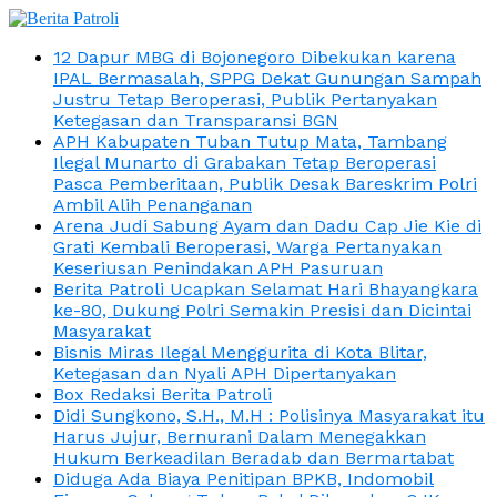
12 Dapur MBG di Bojonegoro Dibekukan karena
IPAL Bermasalah, SPPG Dekat Gunungan Sampah
Justru Tetap Beroperasi, Publik Pertanyakan
Ketegasan dan Transparansi BGN
APH Kabupaten Tuban Tutup Mata, Tambang
Ilegal Munarto di Grabakan Tetap Beroperasi
Pasca Pemberitaan, Publik Desak Bareskrim Polri
Ambil Alih Penanganan
Arena Judi Sabung Ayam dan Dadu Cap Jie Kie di
Grati Kembali Beroperasi, Warga Pertanyakan
Keseriusan Penindakan APH Pasuruan
Berita Patroli Ucapkan Selamat Hari Bhayangkara
ke-80, Dukung Polri Semakin Presisi dan Dicintai
Masyarakat
Bisnis Miras Ilegal Menggurita di Kota Blitar,
Ketegasan dan Nyali APH Dipertanyakan
Box Redaksi Berita Patroli
Didi Sungkono, S.H., M.H : Polisinya Masyarakat itu
Harus Jujur, Bernurani Dalam Menegakkan
Hukum Berkeadilan Beradab dan Bermartabat
Diduga Ada Biaya Penitipan BPKB, Indomobil