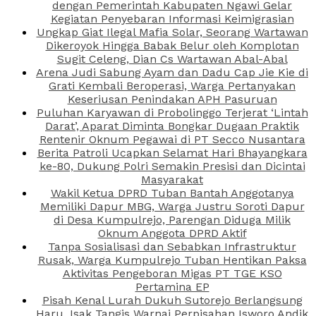
dengan Pemerintah Kabupaten Ngawi Gelar
Kegiatan Penyebaran Informasi Keimigrasian
Ungkap Giat Ilegal Mafia Solar, Seorang Wartawan
Dikeroyok Hingga Babak Belur oleh Komplotan
Sugit Celeng, Dian Cs Wartawan Abal-Abal
Arena Judi Sabung Ayam dan Dadu Cap Jie Kie di
Grati Kembali Beroperasi, Warga Pertanyakan
Keseriusan Penindakan APH Pasuruan
Puluhan Karyawan di Probolinggo Terjerat ‘Lintah
Darat’, Aparat Diminta Bongkar Dugaan Praktik
Rentenir Oknum Pegawai di PT Secco Nusantara
Berita Patroli Ucapkan Selamat Hari Bhayangkara
ke-80, Dukung Polri Semakin Presisi dan Dicintai
Masyarakat
Wakil Ketua DPRD Tuban Bantah Anggotanya
Memiliki Dapur MBG, Warga Justru Soroti Dapur
di Desa Kumpulrejo, Parengan Diduga Milik
Oknum Anggota DPRD Aktif
Tanpa Sosialisasi dan Sebabkan Infrastruktur
Rusak, Warga Kumpulrejo Tuban Hentikan Paksa
Aktivitas Pengeboran Migas PT TGE KSO
Pertamina EP
Pisah Kenal Lurah Dukuh Sutorejo Berlangsung
Haru, Isak Tangis Warnai Perpisahan Isworo Andik