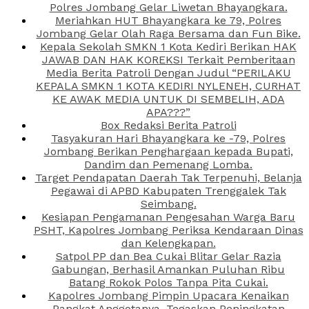
Polres Jombang Gelar Liwetan Bhayangkara.
Meriahkan HUT Bhayangkara ke 79, Polres
Jombang Gelar Olah Raga Bersama dan Fun Bike.
Kepala Sekolah SMKN 1 Kota Kediri Berikan HAK
JAWAB DAN HAK KOREKSI Terkait Pemberitaan
Media Berita Patroli Dengan Judul “PERILAKU
KEPALA SMKN 1 KOTA KEDIRI NYLENEH, CURHAT
KE AWAK MEDIA UNTUK DI SEMBELIH, ADA
APA???”
Box Redaksi Berita Patroli
Tasyakuran Hari Bhayangkara ke -79, Polres
Jombang Berikan Penghargaan kepada Bupati,
Dandim dan Pemenang Lomba.
Target Pendapatan Daerah Tak Terpenuhi, Belanja
Pegawai di APBD Kabupaten Trenggalek Tak
Seimbang.
Kesiapan Pengamanan Pengesahan Warga Baru
PSHT, Kapolres Jombang Periksa Kendaraan Dinas
dan Kelengkapan.
Satpol PP dan Bea Cukai Blitar Gelar Razia
Gabungan, Berhasil Amankan Puluhan Ribu
Batang Rokok Polos Tanpa Pita Cukai.
Kapolres Jombang Pimpin Upacara Kenaikan
Pangkat Anggotanya, Tegaskan Peningkatan