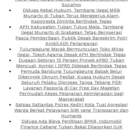
Sucahyo
Diduga Kebal Hukum, Tambang Ilegal Milik
Munarto di Tuban Terus Menggerus Alam,
Kapolresta Diminta Bertindak Tegas
APH Kabupaten Tuban Tutup Mata, Tambang
Ilegal Munarto di Grabakan Tetap Beroperasi
Pasca Pemberitaan, Publik Desak Bareskrim Polri
Ambil Alih Penanganan
Tulungagung Marak Bermunculan Toko Miras
Ilegal, Tokoh Agama Desak APH Bertindak Tegas
Dugaan Setoran 15 Persen Proyek APBD Tuban
Mencuat, Komisi I DPRD Didesak Bertindak Tegas
Pemuda Bandung Tulungagung Babak Belur
Dikeroyok Oknum Pesilat, Kuasa Hukum Desak
Seluruh Pelaku Diproses Tanpa Tebang Pilih
Layanan Pasporia di Car Free Day Magetan
Permudah Akses Pelayanan Keimigrasian bagi
Masyarakat
Satpas Satlantas Polres Kediri Kota Tuai Apresiasi
Warga Berkat Pelayanan SIM yang Transparan dan
Humanis
Diduga Ada Biaya Penitipan BPKB, Indomobil
Finance Cabang Tuban Bakal Dilaporkan OJK