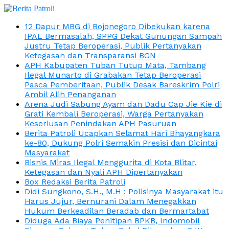
12 Dapur MBG di Bojonegoro Dibekukan karena
IPAL Bermasalah, SPPG Dekat Gunungan Sampah
Justru Tetap Beroperasi, Publik Pertanyakan
Ketegasan dan Transparansi BGN
APH Kabupaten Tuban Tutup Mata, Tambang
Ilegal Munarto di Grabakan Tetap Beroperasi
Pasca Pemberitaan, Publik Desak Bareskrim Polri
Ambil Alih Penanganan
Arena Judi Sabung Ayam dan Dadu Cap Jie Kie di
Grati Kembali Beroperasi, Warga Pertanyakan
Keseriusan Penindakan APH Pasuruan
Berita Patroli Ucapkan Selamat Hari Bhayangkara
ke-80, Dukung Polri Semakin Presisi dan Dicintai
Masyarakat
Bisnis Miras Ilegal Menggurita di Kota Blitar,
Ketegasan dan Nyali APH Dipertanyakan
Box Redaksi Berita Patroli
Didi Sungkono, S.H., M.H : Polisinya Masyarakat itu
Harus Jujur, Bernurani Dalam Menegakkan
Hukum Berkeadilan Beradab dan Bermartabat
Diduga Ada Biaya Penitipan BPKB, Indomobil