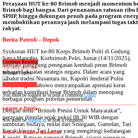
Perayaan HUT ke-80 Brimob menjadi momentum be
Brimob bagi bangsa. Dari penanaman ratusan ribu h
SPHP, hingga dukungan penuh pada program energi 
membuktikan perannya jauh melampaui tugas taktis.
rakyat.
Berita Patroli – Depok
Syukuran HUT ke-80 Korps Brimob Polri di Gedung
Satya Haprabu, Korbrimob Polri, Jumat (14/11/2025),
Continue Reading
menjadi panggung penegasan kembali peran Brimob
You may also like...
sebagai kekuatan strategis negara. Dalam acara yang
Related Topics:
dibalut tradisi Nusantara itu, Kapolri Jenderal Polisi
Listyo Sigit Prabowo menyampaikan apresiasi keras
Click to comment
terhadap kontribusi besar Brimob dalam menopang
You must be logged in to post a comment
Login
berbagai program prioritas pemerintah.
Leave a Reply
Dengan tema “Brimob Presisi Untuk Masyarakat”,
perayaan dimulai sejak pukul 08.30 WIB dengan
You must be
logged in
to post a comment.
sambutan budaya, mulai dari Sisingaan, Gamelan, Tari
Kecak hingga Tari Lenso yang mengiringi kedatangan
More in Berita Nasional
Kapolri. Ratusan personel Brimob, jajaran pimpinan