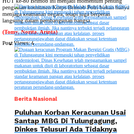
HUT ke-80 Brimob ini menjadi momentum penting
penguatan komitmen Korps Brimob Polri bukan hanya
menjaga keamanan negara, tetapi juga berperan
langsung dalam pembangunan bangsa.
(Tomy, Norita, Arinta)
Post Views:
4
Berita Nasional
Puluhan Korban Keracunan Usai
Santap MBG Di Tulungagung,
Dinkes Telusuri Ada Tidaknya