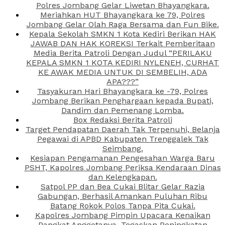
Polres Jombang Gelar Liwetan Bhayangkara.
Meriahkan HUT Bhayangkara ke 79, Polres
Jombang Gelar Olah Raga Bersama dan Fun Bike.
Kepala Sekolah SMKN 1 Kota Kediri Berikan HAK
JAWAB DAN HAK KOREKSI Terkait Pemberitaan
Media Berita Patroli Dengan Judul “PERILAKU
KEPALA SMKN 1 KOTA KEDIRI NYLENEH, CURHAT
KE AWAK MEDIA UNTUK DI SEMBELIH, ADA
APA???”
Tasyakuran Hari Bhayangkara ke -79, Polres
Jombang Berikan Penghargaan kepada Bupati,
Dandim dan Pemenang Lomba.
Box Redaksi Berita Patroli
Target Pendapatan Daerah Tak Terpenuhi, Belanja
Pegawai di APBD Kabupaten Trenggalek Tak
Seimbang.
Kesiapan Pengamanan Pengesahan Warga Baru
PSHT, Kapolres Jombang Periksa Kendaraan Dinas
dan Kelengkapan.
Satpol PP dan Bea Cukai Blitar Gelar Razia
Gabungan, Berhasil Amankan Puluhan Ribu
Batang Rokok Polos Tanpa Pita Cukai.
Kapolres Jombang Pimpin Upacara Kenaikan
Pangkat Anggotanya, Tegaskan Peningkatan