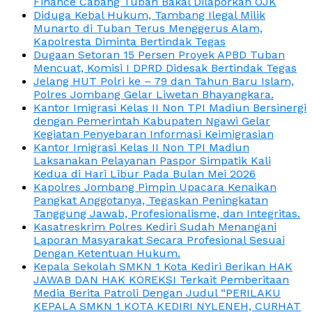
Finance Cabang Tuban Bakal Dilaporkan OJK
Diduga Kebal Hukum, Tambang Ilegal Milik
Munarto di Tuban Terus Menggerus Alam,
Kapolresta Diminta Bertindak Tegas
Dugaan Setoran 15 Persen Proyek APBD Tuban
Mencuat, Komisi I DPRD Didesak Bertindak Tegas
Jelang HUT Polri ke – 79 dan Tahun Baru Islam,
Polres Jombang Gelar Liwetan Bhayangkara.
Kantor Imigrasi Kelas II Non TPI Madiun Bersinergi
dengan Pemerintah Kabupaten Ngawi Gelar
Kegiatan Penyebaran Informasi Keimigrasian
Kantor Imigrasi Kelas II Non TPI Madiun
Laksanakan Pelayanan Paspor Simpatik Kali
Kedua di Hari Libur Pada Bulan Mei 2026
Kapolres Jombang Pimpin Upacara Kenaikan
Pangkat Anggotanya, Tegaskan Peningkatan
Tanggung Jawab, Profesionalisme, dan Integritas.
Kasatreskrim Polres Kediri Sudah Menangani
Laporan Masyarakat Secara Profesional Sesuai
Dengan Ketentuan Hukum.
Kepala Sekolah SMKN 1 Kota Kediri Berikan HAK
JAWAB DAN HAK KOREKSI Terkait Pemberitaan
Media Berita Patroli Dengan Judul “PERILAKU
KEPALA SMKN 1 KOTA KEDIRI NYLENEH, CURHAT