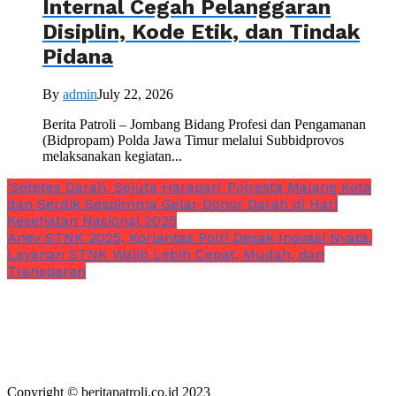
Internal Cegah Pelanggaran
Disiplin, Kode Etik, dan Tindak
Pidana
By
admin
July 22, 2026
Berita Patroli – Jombang Bidang Profesi dan Pengamanan
(Bidpropam) Polda Jawa Timur melalui Subbidprovos
melaksanakan kegiatan...
‘Setetes Darah, Sejuta Harapan’ Polresta Malang Kota
dan Serdik Sespimma Gelar Donor Darah di Hari
Kesehatan Nasional 2025
Anev STNK 2025, Korlantas Polri Desak Inovasi Nyata,
Layanan STNK Wajib Lebih Cepat, Mudah, dan
Transparan
Copyright © beritapatroli.co.id 2023