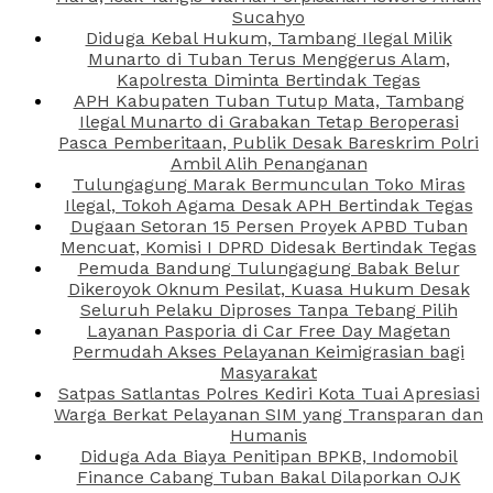
Sucahyo
Diduga Kebal Hukum, Tambang Ilegal Milik
Munarto di Tuban Terus Menggerus Alam,
Kapolresta Diminta Bertindak Tegas
APH Kabupaten Tuban Tutup Mata, Tambang
Ilegal Munarto di Grabakan Tetap Beroperasi
Pasca Pemberitaan, Publik Desak Bareskrim Polri
Ambil Alih Penanganan
Tulungagung Marak Bermunculan Toko Miras
Ilegal, Tokoh Agama Desak APH Bertindak Tegas
Dugaan Setoran 15 Persen Proyek APBD Tuban
Mencuat, Komisi I DPRD Didesak Bertindak Tegas
Pemuda Bandung Tulungagung Babak Belur
Dikeroyok Oknum Pesilat, Kuasa Hukum Desak
Seluruh Pelaku Diproses Tanpa Tebang Pilih
Layanan Pasporia di Car Free Day Magetan
Permudah Akses Pelayanan Keimigrasian bagi
Masyarakat
Satpas Satlantas Polres Kediri Kota Tuai Apresiasi
Warga Berkat Pelayanan SIM yang Transparan dan
Humanis
Diduga Ada Biaya Penitipan BPKB, Indomobil
Finance Cabang Tuban Bakal Dilaporkan OJK