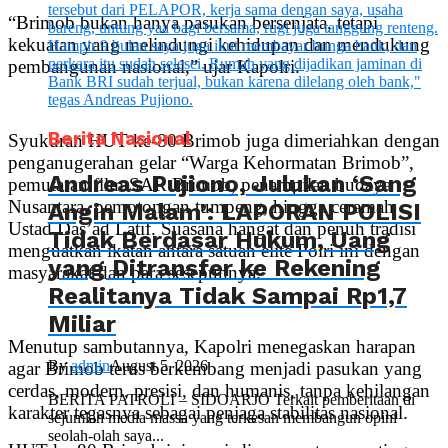
“Brimob bukan hanya pasukan bersenjata, tetapi
kekuatan yang melindungi kehidupan dan mendukung
pembangunan nasional,” ujar Kapolri.
Berita Nasional
Syukuran HUT ke-80 Brimob juga dimeriahkan dengan
penganugerahan gelar “Warga Kehormatan Brimob”,
Andreas Pujiono, Julukan ‘Sang
pemutaran film SAR Brimob, penampilan budaya
Nusantara, pemotongan tumpeng, hingga ceramah
Angin Malam’: LAPORAN POLISI
Ustad Das’ad Latif. Suasana hangat dan penuh tradisi
Tidak Berdasar Hukum, Uang
menguatkan ikatan antara satuan elite Polri ini dengan
yang Ditransfer ke Rekening
masyarakat dan para sesepuhnya.
Realitanya Tidak Sampai Rp1,7
Miliar
Menutup sambutannya, Kapolri menegaskan harapan
By
admin
August 5, 2026
agar Brimob terus berkembang menjadi pasukan yang
cerdas, modern, presisi, dan humanis, tanpa kehilangan
BERITA PATROLI – SIDOARJO Terkait pemberitaan di
karakter tegasnya sebagai penjaga stabilitas nasional.
sejumlah media massa yang terkesan membangun opini
seolah-olah saya...