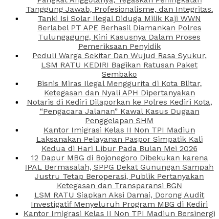
Tanggung Jawab, Profesionalisme, dan Integritas.
Tanki Isi Solar Ilegal Diduga Milik Kaji WWN
Berlabel PT APE Berhasil Diamankan Polres
Tulungagung, Kini Kasusnya Dalam Proses
Pemeriksaan Penyidik
Peduli Warga Sekitar Dan Wujud Rasa Syukur,
LSM RATU KEDIRI Bagikan Ratusan Paket
Sembako
Bisnis Miras Ilegal Menggurita di Kota Blitar,
Ketegasan dan Nyali APH Dipertanyakan
Notaris di Kediri Dilaporkan ke Polres Kediri Kota,
“Pengacara Jalanan” Kawal Kasus Dugaan
Penggelapan SHM
Kantor Imigrasi Kelas II Non TPI Madiun
Laksanakan Pelayanan Paspor Simpatik Kali
Kedua di Hari Libur Pada Bulan Mei 2026
12 Dapur MBG di Bojonegoro Dibekukan karena
IPAL Bermasalah, SPPG Dekat Gunungan Sampah
Justru Tetap Beroperasi, Publik Pertanyakan
Ketegasan dan Transparansi BGN
LSM RATU Siapkan Aksi Damai, Dorong Audit
Investigatif Menyeluruh Program MBG di Kediri
Kantor Imigrasi Kelas II Non TPI Madiun Bersinergi