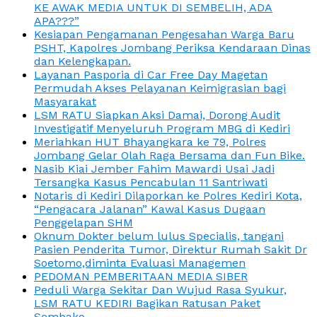
KE AWAK MEDIA UNTUK DI SEMBELIH, ADA
APA???”
Kesiapan Pengamanan Pengesahan Warga Baru
PSHT, Kapolres Jombang Periksa Kendaraan Dinas
dan Kelengkapan.
Layanan Pasporia di Car Free Day Magetan
Permudah Akses Pelayanan Keimigrasian bagi
Masyarakat
LSM RATU Siapkan Aksi Damai, Dorong Audit
Investigatif Menyeluruh Program MBG di Kediri
Meriahkan HUT Bhayangkara ke 79, Polres
Jombang Gelar Olah Raga Bersama dan Fun Bike.
Nasib Kiai Jember Fahim Mawardi Usai Jadi
Tersangka Kasus Pencabulan 11 Santriwati
Notaris di Kediri Dilaporkan ke Polres Kediri Kota,
“Pengacara Jalanan” Kawal Kasus Dugaan
Penggelapan SHM
Oknum Dokter belum lulus Specialis, tangani
Pasien Penderita Tumor, Direktur Rumah Sakit Dr
Soetomo,diminta Evaluasi Managemen
PEDOMAN PEMBERITAAN MEDIA SIBER
Peduli Warga Sekitar Dan Wujud Rasa Syukur,
LSM RATU KEDIRI Bagikan Ratusan Paket
Sembako