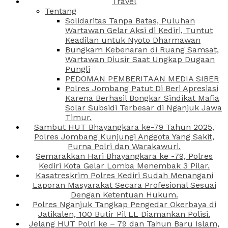
Travel
Tentang
Solidaritas Tanpa Batas, Puluhan
Wartawan Gelar Aksi di Kediri, Tuntut
Keadilan untuk Nyoto Dharmawan
Bungkam Kebenaran di Ruang Samsat,
Wartawan Diusir Saat Ungkap Dugaan
Pungli
PEDOMAN PEMBERITAAN MEDIA SIBER
Polres Jombang Patut Di Beri Apresiasi
Karena Berhasil Bongkar Sindikat Mafia
Solar Subsidi Terbesar di Nganjuk Jawa
Timur.
Sambut HUT Bhayangkara ke-79 Tahun 2025,
Polres Jombang Kunjungi Anggota Yang Sakit,
Purna Polri dan Warakawuri.
Semarakkan Hari Bhayangkara ke -79, Polres
Kediri Kota Gelar Lomba Menembak 3 Pilar.
Kasatreskrim Polres Kediri Sudah Menangani
Laporan Masyarakat Secara Profesional Sesuai
Dengan Ketentuan Hukum.
Polres Nganjuk Tangkap Pengedar Okerbaya di
Jatikalen, 100 Butir Pil LL Diamankan Polisi.
Jelang HUT Polri ke – 79 dan Tahun Baru Islam,