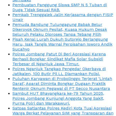
Pembuatan Panggung Siswa SMP N 5 Tuban di
Duga Tidak Sesuai RAB.
Pemkab Trenggalek Jalin Kerjasama dengan FISIP
Unair
Pemuda Bandung Tulungagung Babak Belur
Dikeroyok Oknum Pesilat, Kuasa Hukum Desak
Seluruh Pelaku Diproses Tanpa Tebang Pilih
Pisah Kenal Lurah Dukuh Sutorejo Berlangsung
Haru, Isak Tangis Warnai Perpisahan Isworo Andik
Sucahyo
Polres Jombang Patut Di Beri Apresiasi Karena
Berhasil Bongkar Sindikat Mafia Solar Subsidi
Terbesar di Nganjuk Jawa Timur.
Polres Nganjuk Tangkap Pengedar Okerbaya di
Jatikalen, 100 Butir Pil LL Diamankan Polisi.
Puluhan Karyawan di Probolinggo Terjerat ‘Lintah
Darat’, Aparat Diminta Bongkar Dugaan Praktik
Rentenir Oknum Pegawai di PT Secco Nusantara
Sambut HUT Bhayangkara ke-79 Tahun 2025,
Polres Jombang Kunjungi Anggota Yang Sakit,
Purna Polri dan Warakawuri.
Satpas Satlantas Polres Kediri Kota Tuai Apresiasi
Warga Berkat Pelayanan SIM yang Transparan dan