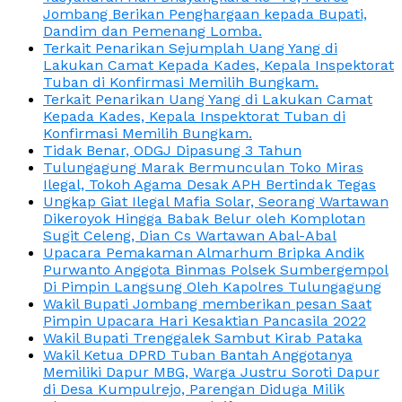
Jombang Berikan Penghargaan kepada Bupati,
Dandim dan Pemenang Lomba.
Terkait Penarikan Sejumplah Uang Yang di
Lakukan Camat Kepada Kades, Kepala Inspektorat
Tuban di Konfirmasi Memilih Bungkam.
Terkait Penarikan Uang Yang di Lakukan Camat
Kepada Kades, Kepala Inspektorat Tuban di
Konfirmasi Memilih Bungkam.
Tidak Benar, ODGJ Dipasung 3 Tahun
Tulungagung Marak Bermunculan Toko Miras
Ilegal, Tokoh Agama Desak APH Bertindak Tegas
Ungkap Giat Ilegal Mafia Solar, Seorang Wartawan
Dikeroyok Hingga Babak Belur oleh Komplotan
Sugit Celeng, Dian Cs Wartawan Abal-Abal
Upacara Pemakaman Almarhum Bripka Andik
Purwanto Anggota Binmas Polsek Sumbergempol
Di Pimpin Langsung Oleh Kapolres Tulungagung
Wakil Bupati Jombang memberikan pesan Saat
Pimpin Upacara Hari Kesaktian Pancasila 2022
Wakil Bupati Trenggalek Sambut Kirab Pataka
Wakil Ketua DPRD Tuban Bantah Anggotanya
Memiliki Dapur MBG, Warga Justru Soroti Dapur
di Desa Kumpulrejo, Parengan Diduga Milik