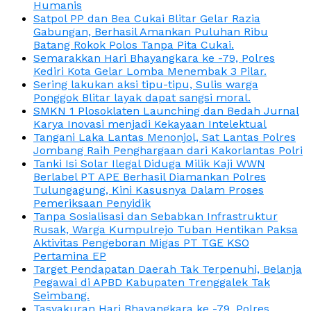
Humanis
Satpol PP dan Bea Cukai Blitar Gelar Razia
Gabungan, Berhasil Amankan Puluhan Ribu
Batang Rokok Polos Tanpa Pita Cukai.
Semarakkan Hari Bhayangkara ke -79, Polres
Kediri Kota Gelar Lomba Menembak 3 Pilar.
Sering lakukan aksi tipu-tipu, Sulis warga
Ponggok Blitar layak dapat sangsi moral.
SMKN 1 Plosoklaten Launching dan Bedah Jurnal
Karya Inovasi menjadi Kekayaan Intelektual
Tangani Laka Lantas Menonjol, Sat Lantas Polres
Jombang Raih Penghargaan dari Kakorlantas Polri
Tanki Isi Solar Ilegal Diduga Milik Kaji WWN
Berlabel PT APE Berhasil Diamankan Polres
Tulungagung, Kini Kasusnya Dalam Proses
Pemeriksaan Penyidik
Tanpa Sosialisasi dan Sebabkan Infrastruktur
Rusak, Warga Kumpulrejo Tuban Hentikan Paksa
Aktivitas Pengeboran Migas PT TGE KSO
Pertamina EP
Target Pendapatan Daerah Tak Terpenuhi, Belanja
Pegawai di APBD Kabupaten Trenggalek Tak
Seimbang.
Tasyakuran Hari Bhayangkara ke -79, Polres