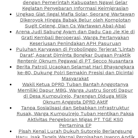
dengan Pemerintah Kabupaten Ngawi Gelar
Kegiatan Penyebaran Informasi Keimigrasian
Ungkap Giat Ilegal Mafia Solar, Seorang Wartawan
Dikeroyok Hingga Babak Belur oleh Komplotan
Sugit Celeng, Dian Cs Wartawan Abal-Abal
Arena Judi Sabung Ayam dan Dadu Cap Jie Kie di
Grati Kembali Beroperasi, Warga Pertanyakan
Keseriusan Penindakan APH Pasuruan
Puluhan Karyawan di Probolinggo Terjerat ‘Lintah
Darat’, Aparat Diminta Bongkar Dugaan Praktik
Rentenir Oknum Pegawai di PT Secco Nusantara
Berita Patroli Ucapkan Selamat Hari Bhayangkara
ke-80, Dukung Polri Semakin Presisi dan Dicintai
Masyarakat
Wakil Ketua DPRD Tuban Bantah Anggotanya
Memiliki Dapur MBG, Warga Justru Soroti Dapur
di Desa Kumpulrejo, Parengan Diduga Milik
Oknum Anggota DPRD Aktif
Tanpa Sosialisasi dan Sebabkan Infrastruktur
Rusak, Warga Kumpulrejo Tuban Hentikan Paksa
Aktivitas Pengeboran Migas PT TGE KSO
Pertamina EP
Pisah Kenal Lurah Dukuh Sutorejo Berlangsung
Haru, Isak Tangis Warnai Perpisahan Isworo Andik