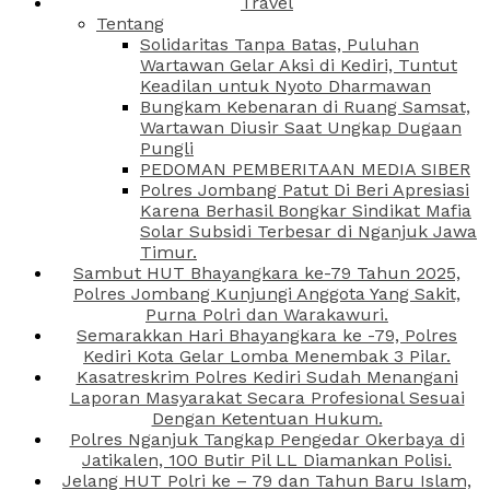
Travel
Tentang
Solidaritas Tanpa Batas, Puluhan
Wartawan Gelar Aksi di Kediri, Tuntut
Keadilan untuk Nyoto Dharmawan
Bungkam Kebenaran di Ruang Samsat,
Wartawan Diusir Saat Ungkap Dugaan
Pungli
PEDOMAN PEMBERITAAN MEDIA SIBER
Polres Jombang Patut Di Beri Apresiasi
Karena Berhasil Bongkar Sindikat Mafia
Solar Subsidi Terbesar di Nganjuk Jawa
Timur.
Sambut HUT Bhayangkara ke-79 Tahun 2025,
Polres Jombang Kunjungi Anggota Yang Sakit,
Purna Polri dan Warakawuri.
Semarakkan Hari Bhayangkara ke -79, Polres
Kediri Kota Gelar Lomba Menembak 3 Pilar.
Kasatreskrim Polres Kediri Sudah Menangani
Laporan Masyarakat Secara Profesional Sesuai
Dengan Ketentuan Hukum.
Polres Nganjuk Tangkap Pengedar Okerbaya di
Jatikalen, 100 Butir Pil LL Diamankan Polisi.
Jelang HUT Polri ke – 79 dan Tahun Baru Islam,