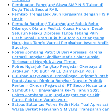
Pembuatan Panggung Siswa SMP N 5 Tuban di
Duga Tidak Sesuai RAB.
Pemkab Trenggalek Jalin Kerjasama dengan FISIP
Unair
Pemuda Bandung Tulungagung Babak Belur
Dikeroyok Oknum Pesilat, Kuasa Hukum Desak
Seluruh Pelaku Diproses Tanpa Tebang Pilih
Pisah Kenal Lurah Dukuh Sutorejo Berlangsung
Haru, Isak Tangis Warnai Perpisahan Isworo Andik
Sucahyo
Polres Jombang Patut Di Beri Apresiasi Karena
Berhasil Bongkar Sindikat Mafia Solar Subsidi
Terbesar di Nganjuk Jawa Timur.
Polres Nganjuk Tangkap Pengedar Okerbaya di
Jatikalen, 100 Butir Pil LL Diamankan Polisi.
Puluhan Karyawan di Probolinggo Terjerat ‘Lintah
Darat’, Aparat Diminta Bongkar Dugaan Praktik
Rentenir Oknum Pegawai di PT Secco Nusantara
Sambut HUT Bhayangkara ke-79 Tahun 2025,
Polres Jombang Kunjungi Anggota Yang Sakit,
Purna Polri dan Warakawuri.
Satpas Satlantas Polres Kediri Kota Tuai Apresiasi
Warga Berkat Pelayanan SIM yang Transparan dan