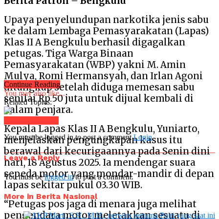
Berita Patroli – Bengkulu
Upaya penyelundupan narkotika jenis sabu
ke dalam Lembaga Pemasyarakatan (Lapas)
Klas II A Bengkulu berhasil digagalkan
petugas. Tiga Warga Binaan
Pemasyarakatan (WBP) yakni M. Amin
Mulya, Romi Hermansyah, dan Irlan Agoni
Continue Reading
ditangkap setelah diduga memesan sabu
You may also like...
senilai Rp 50 juta untuk dijual kembali di
Related Topics:
dalam penjara.
Click to comment
Kepala Lapas Klas II A Bengkulu, Yuniarto,
You must be logged in to post a comment
Login
menjelaskan pengungkapan kasus itu
berawal dari kecurigaannya pada Senin dini
Leave a Reply
hari, 18 Agustus 2025. Ia mendengar suara
sepeda motor yang mondar-mandir di depan
You must be
logged in
to post a comment.
lapas sekitar pukul 03.30 WIB.
More in Berita Nasional
“Petugas pos jaga di menara juga melihat
pengendara motor meletakkan sesuatu di