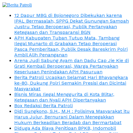
12 Dapur MBG di Bojonegoro Dibekukan karena
IPAL Bermasalah, SPPG Dekat Gunungan Sampah
Justru Tetap Beroperasi, Publik Pertanyakan
Ketegasan dan Transparansi BGN
APH Kabupaten Tuban Tutup Mata, Tambang
Ilegal Munarto di Grabakan Tetap Beroperasi
Pasca Pemberitaan, Publik Desak Bareskrim Polri
Ambil Alih Penanganan
Arena Judi Sabung Ayam dan Dadu Cap Jie Kie di
Grati Kembali Beroperasi, Warga Pertanyakan
Keseriusan Penindakan APH Pasuruan
Berita Patroli Ucapkan Selamat Hari Bhayangkara
ke-80, Dukung Polri Semakin Presisi dan Dicintai
Masyarakat
Bisnis Miras Ilegal Menggurita di Kota Blitar,
Ketegasan dan Nyali APH Dipertanyakan
Box Redaksi Berita Patroli
Didi Sungkono, S.H., M.H : Polisinya Masyarakat itu
Harus Jujur, Bernurani Dalam Menegakkan
Hukum Berkeadilan Beradab dan Bermartabat
Diduga Ada Biaya Penitipan BPKB, Indomobil