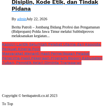
Disiplin, Kode Etik, dan Tindak
Pidana
By
admin
July 22, 2026
Berita Patroli – Jombang Bidang Profesi dan Pengamanan
(Bidpropam) Polda Jawa Timur melalui Subbidprovos
melaksanakan kegiatan...
Kapolri Lantik Sejumlah Pejabat Utama dan Kapolda,
Perkuat Kinerja Polri
Masyarakat Menanti Hasil Pemeriksaan Pejabat
Penerima Hasil Pekerjaan Program Biopori Kabupaten
Tuban, Penyidik Kejari Diminta Transparan
Copyright © beritapatroli.co.id 2023
To Top