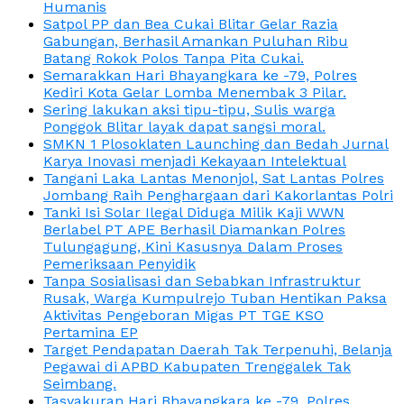
Humanis
Satpol PP dan Bea Cukai Blitar Gelar Razia
Gabungan, Berhasil Amankan Puluhan Ribu
Batang Rokok Polos Tanpa Pita Cukai.
Semarakkan Hari Bhayangkara ke -79, Polres
Kediri Kota Gelar Lomba Menembak 3 Pilar.
Sering lakukan aksi tipu-tipu, Sulis warga
Ponggok Blitar layak dapat sangsi moral.
SMKN 1 Plosoklaten Launching dan Bedah Jurnal
Karya Inovasi menjadi Kekayaan Intelektual
Tangani Laka Lantas Menonjol, Sat Lantas Polres
Jombang Raih Penghargaan dari Kakorlantas Polri
Tanki Isi Solar Ilegal Diduga Milik Kaji WWN
Berlabel PT APE Berhasil Diamankan Polres
Tulungagung, Kini Kasusnya Dalam Proses
Pemeriksaan Penyidik
Tanpa Sosialisasi dan Sebabkan Infrastruktur
Rusak, Warga Kumpulrejo Tuban Hentikan Paksa
Aktivitas Pengeboran Migas PT TGE KSO
Pertamina EP
Target Pendapatan Daerah Tak Terpenuhi, Belanja
Pegawai di APBD Kabupaten Trenggalek Tak
Seimbang.
Tasyakuran Hari Bhayangkara ke -79, Polres