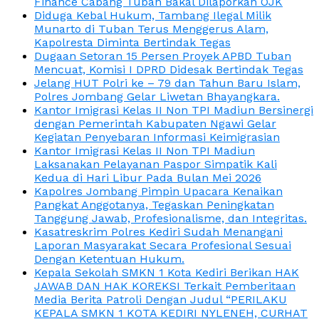
Finance Cabang Tuban Bakal Dilaporkan OJK
Diduga Kebal Hukum, Tambang Ilegal Milik
Munarto di Tuban Terus Menggerus Alam,
Kapolresta Diminta Bertindak Tegas
Dugaan Setoran 15 Persen Proyek APBD Tuban
Mencuat, Komisi I DPRD Didesak Bertindak Tegas
Jelang HUT Polri ke – 79 dan Tahun Baru Islam,
Polres Jombang Gelar Liwetan Bhayangkara.
Kantor Imigrasi Kelas II Non TPI Madiun Bersinergi
dengan Pemerintah Kabupaten Ngawi Gelar
Kegiatan Penyebaran Informasi Keimigrasian
Kantor Imigrasi Kelas II Non TPI Madiun
Laksanakan Pelayanan Paspor Simpatik Kali
Kedua di Hari Libur Pada Bulan Mei 2026
Kapolres Jombang Pimpin Upacara Kenaikan
Pangkat Anggotanya, Tegaskan Peningkatan
Tanggung Jawab, Profesionalisme, dan Integritas.
Kasatreskrim Polres Kediri Sudah Menangani
Laporan Masyarakat Secara Profesional Sesuai
Dengan Ketentuan Hukum.
Kepala Sekolah SMKN 1 Kota Kediri Berikan HAK
JAWAB DAN HAK KOREKSI Terkait Pemberitaan
Media Berita Patroli Dengan Judul “PERILAKU
KEPALA SMKN 1 KOTA KEDIRI NYLENEH, CURHAT