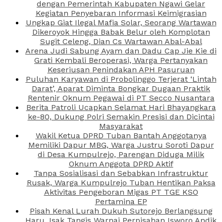
dengan Pemerintah Kabupaten Ngawi Gelar
Kegiatan Penyebaran Informasi Keimigrasian
Ungkap Giat Ilegal Mafia Solar, Seorang Wartawan
Dikeroyok Hingga Babak Belur oleh Komplotan
Sugit Celeng, Dian Cs Wartawan Abal-Abal
Arena Judi Sabung Ayam dan Dadu Cap Jie Kie di
Grati Kembali Beroperasi, Warga Pertanyakan
Keseriusan Penindakan APH Pasuruan
Puluhan Karyawan di Probolinggo Terjerat ‘Lintah
Darat’, Aparat Diminta Bongkar Dugaan Praktik
Rentenir Oknum Pegawai di PT Secco Nusantara
Berita Patroli Ucapkan Selamat Hari Bhayangkara
ke-80, Dukung Polri Semakin Presisi dan Dicintai
Masyarakat
Wakil Ketua DPRD Tuban Bantah Anggotanya
Memiliki Dapur MBG, Warga Justru Soroti Dapur
di Desa Kumpulrejo, Parengan Diduga Milik
Oknum Anggota DPRD Aktif
Tanpa Sosialisasi dan Sebabkan Infrastruktur
Rusak, Warga Kumpulrejo Tuban Hentikan Paksa
Aktivitas Pengeboran Migas PT TGE KSO
Pertamina EP
Pisah Kenal Lurah Dukuh Sutorejo Berlangsung
Haru, Isak Tangis Warnai Perpisahan Isworo Andik