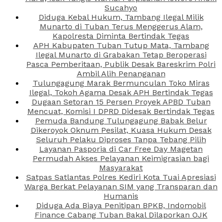
Sucahyo
Diduga Kebal Hukum, Tambang Ilegal Milik
Munarto di Tuban Terus Menggerus Alam,
Kapolresta Diminta Bertindak Tegas
APH Kabupaten Tuban Tutup Mata, Tambang
Ilegal Munarto di Grabakan Tetap Beroperasi
Pasca Pemberitaan, Publik Desak Bareskrim Polri
Ambil Alih Penanganan
Tulungagung Marak Bermunculan Toko Miras
Ilegal, Tokoh Agama Desak APH Bertindak Tegas
Dugaan Setoran 15 Persen Proyek APBD Tuban
Mencuat, Komisi I DPRD Didesak Bertindak Tegas
Pemuda Bandung Tulungagung Babak Belur
Dikeroyok Oknum Pesilat, Kuasa Hukum Desak
Seluruh Pelaku Diproses Tanpa Tebang Pilih
Layanan Pasporia di Car Free Day Magetan
Permudah Akses Pelayanan Keimigrasian bagi
Masyarakat
Satpas Satlantas Polres Kediri Kota Tuai Apresiasi
Warga Berkat Pelayanan SIM yang Transparan dan
Humanis
Diduga Ada Biaya Penitipan BPKB, Indomobil
Finance Cabang Tuban Bakal Dilaporkan OJK