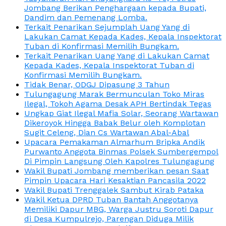
Jombang Berikan Penghargaan kepada Bupati,
Dandim dan Pemenang Lomba.
Terkait Penarikan Sejumplah Uang Yang di
Lakukan Camat Kepada Kades, Kepala Inspektorat
Tuban di Konfirmasi Memilih Bungkam.
Terkait Penarikan Uang Yang di Lakukan Camat
Kepada Kades, Kepala Inspektorat Tuban di
Konfirmasi Memilih Bungkam.
Tidak Benar, ODGJ Dipasung 3 Tahun
Tulungagung Marak Bermunculan Toko Miras
Ilegal, Tokoh Agama Desak APH Bertindak Tegas
Ungkap Giat Ilegal Mafia Solar, Seorang Wartawan
Dikeroyok Hingga Babak Belur oleh Komplotan
Sugit Celeng, Dian Cs Wartawan Abal-Abal
Upacara Pemakaman Almarhum Bripka Andik
Purwanto Anggota Binmas Polsek Sumbergempol
Di Pimpin Langsung Oleh Kapolres Tulungagung
Wakil Bupati Jombang memberikan pesan Saat
Pimpin Upacara Hari Kesaktian Pancasila 2022
Wakil Bupati Trenggalek Sambut Kirab Pataka
Wakil Ketua DPRD Tuban Bantah Anggotanya
Memiliki Dapur MBG, Warga Justru Soroti Dapur
di Desa Kumpulrejo, Parengan Diduga Milik