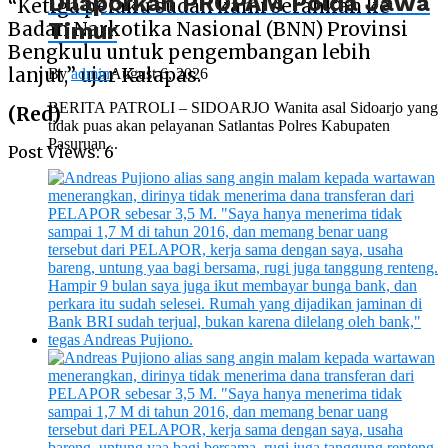
Dilaporkan PROPAM Polda Jawa
“Ketiga pelaku sudah kami serahkan ke
Timur
Badan Narkotika Nasional (BNN) Provinsi
Bengkulu untuk pengembangan lebih
lanjut,” ujar Kalapas.
By
admin
August 6, 2026
BERITA PATROLI – SIDOARJO Wanita asal Sidoarjo yang
(Red)
tidak puas akan pelayanan Satlantas Polres Kabupaten
Pasuruan...
Post Views:
6