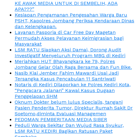
KE AWAK MEDIA UNTUK DI SEMBELIH, ADA
APA???”
Kesiapan Pengamanan Pengesahan Warga Baru
PSHT, Kapolres Jombang Periksa Kendaraan Dinas
dan Kelengkapan.
Layanan Pasporia di Car Free Day Magetan
Permudah Akses Pelayanan Keimigrasian bagi
Masyarakat
LSM RATU Siapkan Aksi Damai, Dorong Audit
Investigatif Menyeluruh Program MBG di Kediri
Meriahkan HUT Bhayangkara ke 79, Polres
Jombang Gelar Olah Raga Bersama dan Fun Bike.
Nasib Kiai Jember Fahim Mawardi Usai Jadi
Tersangka Kasus Pencabulan 11 Santriwati
Notaris di Kediri Dilaporkan ke Polres Kediri Kota,
“Pengacara Jalanan” Kawal Kasus Dugaan
Penggelapan SHM
Oknum Dokter belum lulus Specialis, tangani
Pasien Penderita Tumor, Direktur Rumah Sakit Dr
Soetomo,diminta Evaluasi Managemen
PEDOMAN PEMBERITAAN MEDIA SIBER
Peduli Warga Sekitar Dan Wujud Rasa Syukur,
LSM RATU KEDIRI Bagikan Ratusan Paket
Sembako