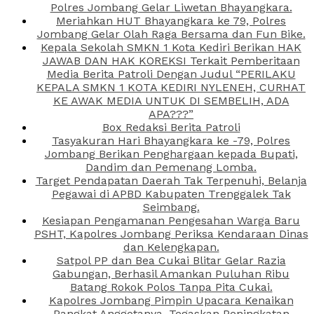
Polres Jombang Gelar Liwetan Bhayangkara.
Meriahkan HUT Bhayangkara ke 79, Polres
Jombang Gelar Olah Raga Bersama dan Fun Bike.
Kepala Sekolah SMKN 1 Kota Kediri Berikan HAK
JAWAB DAN HAK KOREKSI Terkait Pemberitaan
Media Berita Patroli Dengan Judul “PERILAKU
KEPALA SMKN 1 KOTA KEDIRI NYLENEH, CURHAT
KE AWAK MEDIA UNTUK DI SEMBELIH, ADA
APA???”
Box Redaksi Berita Patroli
Tasyakuran Hari Bhayangkara ke -79, Polres
Jombang Berikan Penghargaan kepada Bupati,
Dandim dan Pemenang Lomba.
Target Pendapatan Daerah Tak Terpenuhi, Belanja
Pegawai di APBD Kabupaten Trenggalek Tak
Seimbang.
Kesiapan Pengamanan Pengesahan Warga Baru
PSHT, Kapolres Jombang Periksa Kendaraan Dinas
dan Kelengkapan.
Satpol PP dan Bea Cukai Blitar Gelar Razia
Gabungan, Berhasil Amankan Puluhan Ribu
Batang Rokok Polos Tanpa Pita Cukai.
Kapolres Jombang Pimpin Upacara Kenaikan
Pangkat Anggotanya, Tegaskan Peningkatan