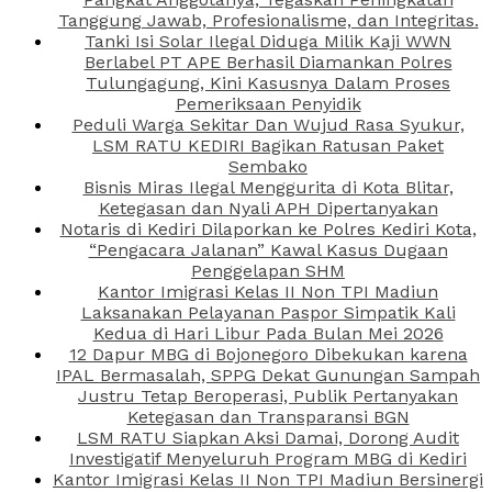
Tanggung Jawab, Profesionalisme, dan Integritas.
Tanki Isi Solar Ilegal Diduga Milik Kaji WWN
Berlabel PT APE Berhasil Diamankan Polres
Tulungagung, Kini Kasusnya Dalam Proses
Pemeriksaan Penyidik
Peduli Warga Sekitar Dan Wujud Rasa Syukur,
LSM RATU KEDIRI Bagikan Ratusan Paket
Sembako
Bisnis Miras Ilegal Menggurita di Kota Blitar,
Ketegasan dan Nyali APH Dipertanyakan
Notaris di Kediri Dilaporkan ke Polres Kediri Kota,
“Pengacara Jalanan” Kawal Kasus Dugaan
Penggelapan SHM
Kantor Imigrasi Kelas II Non TPI Madiun
Laksanakan Pelayanan Paspor Simpatik Kali
Kedua di Hari Libur Pada Bulan Mei 2026
12 Dapur MBG di Bojonegoro Dibekukan karena
IPAL Bermasalah, SPPG Dekat Gunungan Sampah
Justru Tetap Beroperasi, Publik Pertanyakan
Ketegasan dan Transparansi BGN
LSM RATU Siapkan Aksi Damai, Dorong Audit
Investigatif Menyeluruh Program MBG di Kediri
Kantor Imigrasi Kelas II Non TPI Madiun Bersinergi