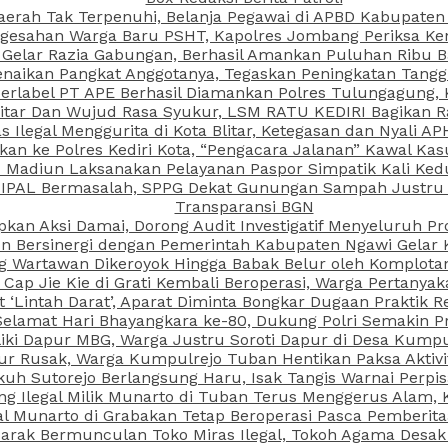
aerah Tak Terpenuhi, Belanja Pegawai di APBD Kabupaten
esahan Warga Baru PSHT, Kapolres Jombang Periksa Ken
r Gelar Razia Gabungan, Berhasil Amankan Puluhan Ribu B
aikan Pangkat Anggotanya, Tegaskan Peningkatan Tanggun
N Berlabel PT APE Berhasil Diamankan Polres Tulungagung
kitar Dan Wujud Rasa Syukur, LSM RATU KEDIRI Bagikan 
as Ilegal Menggurita di Kota Blitar, Ketegasan dan Nyali A
porkan ke Polres Kediri Kota, “Pengacara Jalanan” Kawal 
PI Madiun Laksanakan Pelayanan Paspor Simpatik Kali Ked
 IPAL Bermasalah, SPPG Dekat Gunungan Sampah Justru T
Transparansi BGN
kan Aksi Damai, Dorong Audit Investigatif Menyeluruh Pr
iun Bersinergi dengan Pemerintah Kabupaten Ngawi Gelar 
ang Wartawan Dikeroyok Hingga Babak Belur oleh Komplota
ap Jie Kie di Grati Kembali Beroperasi, Warga Pertany
t ‘Lintah Darat’, Aparat Diminta Bongkar Dugaan Praktik
Selamat Hari Bhayangkara ke-80, Dukung Polri Semakin Pr
ki Dapur MBG, Warga Justru Soroti Dapur di Desa Kumpu
ktur Rusak, Warga Kumpulrejo Tuban Hentikan Paksa Akti
kuh Sutorejo Berlangsung Haru, Isak Tangis Warnai Perpi
 Ilegal Milik Munarto di Tuban Terus Menggerus Alam, K
Munarto di Grabakan Tetap Beroperasi Pasca Pemberitaa
rak Bermunculan Toko Miras Ilegal, Tokoh Agama Desak