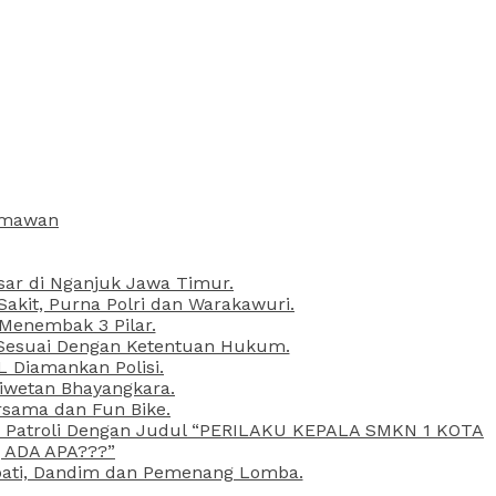
armawan
esar di Nganjuk Jawa Timur.
kit, Purna Polri dan Warakawuri.
 Menembak 3 Pilar.
l Sesuai Dengan Ketentuan Hukum.
L Diamankan Polisi.
Liwetan Bhayangkara.
rsama dan Fun Bike.
ta Patroli Dengan Judul “PERILAKU KEPALA SMKN 1 KOTA
 ADA APA???”
upati, Dandim dan Pemenang Lomba.