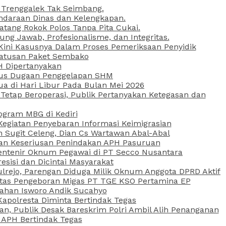
 Trenggalek Tak Seimbang.
daraan Dinas dan Kelengkapan.
atang Rokok Polos Tanpa Pita Cukai.
g Jawab, Profesionalisme, dan Integritas.
, Kini Kasusnya Dalam Proses Pemeriksaan Penyidik
Ratusan Paket Sembako
PH Dipertanyakan
Kasus Dugaan Penggelapan SHM
ua di Hari Libur Pada Bulan Mei 2026
etap Beroperasi, Publik Pertanyakan Ketegasan dan
ogram MBG di Kediri
Kegiatan Penyebaran Informasi Keimigrasian
n Sugit Celeng, Dian Cs Wartawan Abal-Abal
akan Keseriusan Penindakan APH Pasuruan
 Rentenir Oknum Pegawai di PT Secco Nusantara
esisi dan Dicintai Masyarakat
lrejo, Parengan Diduga Milik Oknum Anggota DPRD Aktif
vitas Pengeboran Migas PT TGE KSO Pertamina EP
sahan Isworo Andik Sucahyo
apolresta Diminta Bertindak Tegas
n, Publik Desak Bareskrim Polri Ambil Alih Penanganan
 APH Bertindak Tegas