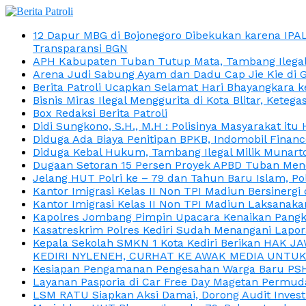
12 Dapur MBG di Bojonegoro Dibekukan karena IPA
Transparansi BGN
APH Kabupaten Tuban Tutup Mata, Tambang Ilegal M
Arena Judi Sabung Ayam dan Dadu Cap Jie Kie di 
Berita Patroli Ucapkan Selamat Hari Bhayangkara k
Bisnis Miras Ilegal Menggurita di Kota Blitar, Kete
Box Redaksi Berita Patroli
Didi Sungkono, S.H., M.H : Polisinya Masyarakat 
Diduga Ada Biaya Penitipan BPKB, Indomobil Finan
Diduga Kebal Hukum, Tambang Ilegal Milik Munarto
Dugaan Setoran 15 Persen Proyek APBD Tuban Menc
Jelang HUT Polri ke – 79 dan Tahun Baru Islam, P
Kantor Imigrasi Kelas II Non TPI Madiun Bersiner
Kantor Imigrasi Kelas II Non TPI Madiun Laksanaka
Kapolres Jombang Pimpin Upacara Kenaikan Pangkat
Kasatreskrim Polres Kediri Sudah Menangani Lapo
Kepala Sekolah SMKN 1 Kota Kediri Berikan HAK 
KEDIRI NYLENEH, CURHAT KE AWAK MEDIA UNTUK 
Kesiapan Pengamanan Pengesahan Warga Baru PSHT
Layanan Pasporia di Car Free Day Magetan Permud
LSM RATU Siapkan Aksi Damai, Dorong Audit Invest