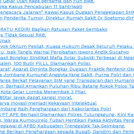
 Gelar Olah Raga Bersama dan Fun Bike.
gka Kasus Pencabulan 11 Santriwati
a, “Pengacara Jalanan” Kawal Kasus Dugaan Penggelapan SH
en Penderita Tumor, Direktur Rumah Sakit Dr Soetomo,d
M RATU KEDIRI Bagikan Ratusan Paket Sembako
 Tidak Sesuai RAB.
Unair
ok Oknum Pesilat, Kuasa Hukum Desak Seluruh Pelaku D
u, Isak Tangis Warnai Perpisahan Isworo Andik Sucahyo
asil Bongkar Sindikat Mafia Solar Subsidi Terbesar di Ng
len, 100 Butir Pil LL Diamankan Polisi.
Darat’, Aparat Diminta Bongkar Dugaan Praktik Rentenir 
 Jombang Kunjungi Anggota Yang Sakit, Purna Polri dan 
i Warga Berkat Pelayanan SIM yang Transparan dan Humani
an, Berhasil Amankan Puluhan Ribu Batang Rokok Polos Ta
i Kota Gelar Lomba Menembak 3 Pilar.
Blitar layak dapat sangsi moral.
rya Inovasi menjadi Kekayaan Intelektual
ombang Raih Penghargaan dari Kakorlantas Polri
abel PT APE Berhasil Diamankan Polres Tulungagung, Kini 
ak, Warga Kumpulrejo Tuban Hentikan Paksa Aktivitas Pe
 Pegawai di APBD Kabupaten Trenggalek Tak Seimbang.
bang Berikan Penghargaan kepada Bupati, Dandim dan Pe