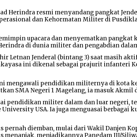
mad Herindra resmi menyandang pangkat Jend
erasional dan Kehormatan Militer di Pusdikla
memimpin upacara dan menyematkan pangkat k
Herindra di dunia militer dan pengabdian dal
r Letnan Jenderal (bintang 3) saat masih akti
akayasa ini dikenal sebagai prajurit infanteri
ni mengawali pendidikan militernya di kota ke
tkan SMA Negeri 1 Magelang, ia masuk Akmil da
 pendidikan militer dalam dan luar negeri, t
University USA. Ia juga menguasai berbagai kua
is pernah diemban, mulai dari Wakil Danjen Kop
s menanjak, menjadikannya Pangdam III/Siliwan