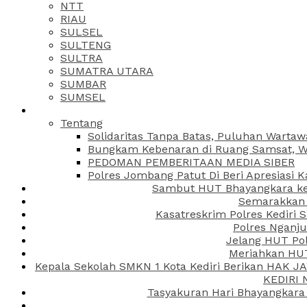
NTT
RIAU
SULSEL
SULTENG
SULTRA
SUMATRA UTARA
SUMBAR
SUMSEL
Tentang
Solidaritas Tanpa Batas, Puluhan Wartaw
Bungkam Kebenaran di Ruang Samsat, Wa
PEDOMAN PEMBERITAAN MEDIA SIBER
Polres Jombang Patut Di Beri Apresiasi K
Sambut HUT Bhayangkara ke-
Semarakkan H
Kasatreskrim Polres Kediri
Polres Nganju
Jelang HUT Pol
Meriahkan HUT
Kepala Sekolah SMKN 1 Kota Kediri Berikan HAK 
KEDIRI
Tasyakuran Hari Bhayangkara