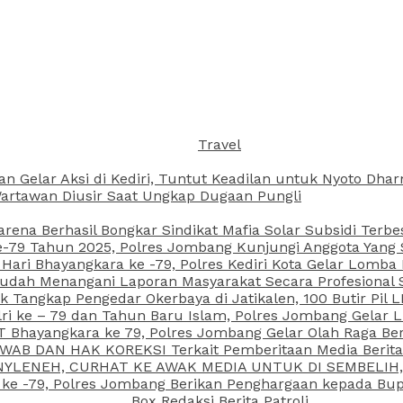
Travel
an Gelar Aksi di Kediri, Tuntut Keadilan untuk Nyoto Dh
rtawan Diusir Saat Ungkap Dugaan Pungli
arena Berhasil Bongkar Sindikat Mafia Solar Subsidi Terb
79 Tahun 2025, Polres Jombang Kunjungi Anggota Yang Sa
ari Bhayangkara ke -79, Polres Kediri Kota Gelar Lomba
 Sudah Menangani Laporan Masyarakat Secara Profesiona
k Tangkap Pengedar Okerbaya di Jatikalen, 100 Butir Pil L
ri ke – 79 dan Tahun Baru Islam, Polres Jombang Gelar 
 Bhayangkara ke 79, Polres Jombang Gelar Olah Raga Be
JAWAB DAN HAK KOREKSI Terkait Pemberitaan Media Beri
 NYLENEH, CURHAT KE AWAK MEDIA UNTUK DI SEMBELIH,
 ke -79, Polres Jombang Berikan Penghargaan kepada B
Box Redaksi Berita Patroli