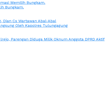
irmasi Memilih Bungkam.
lih Bungkam.
g, Dian Cs Wartawan Abal-Abal
ngsung Oleh Kapolres Tulungagung
rejo, Parengan Diduga Milik Oknum Anggota DPRD Aktif