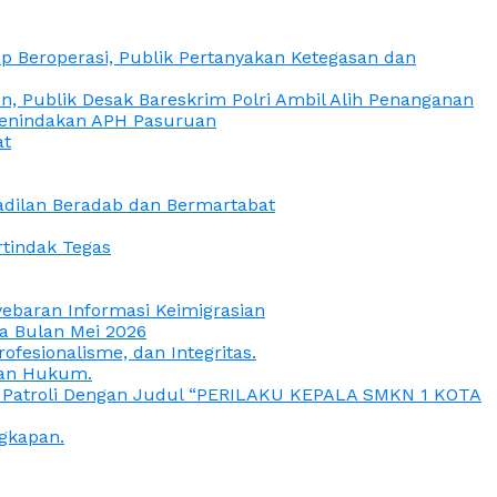
 Beroperasi, Publik Pertanyakan Ketegasan dan
, Publik Desak Bareskrim Polri Ambil Alih Penanganan
 Penindakan APH Pasuruan
at
eadilan Beradab dan Bermartabat
rtindak Tegas
yebaran Informasi Keimigrasian
da Bulan Mei 2026
esionalisme, dan Integritas.
uan Hukum.
a Patroli Dengan Judul “PERILAKU KEPALA SMKN 1 KOTA
gkapan.