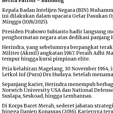
Berita Patroli – Bandung
Kepala Badan Intelijen Negara (BIN) Muham
ini dilakukan dalam upacara Gelar Pasukan Op
Minggu (10/8/2025).
Presiden Prabowo Subianto hadir langsung 
penghormatan negara atas dedikasi panjang 
Herindra, yang sebelumnya berpangkat terakhi
Militer (Akmil) angkatan 1987. Peraih Adhi M
tempur hingga kursi pimpinan elite.
Pria kelahiran Magelang, 30 November 1964, i
Letkol Inf (Purn) Drs Hudaya. Setelah menama
Sepanjang karier, Herindra menempuh berbagai
Norwich University USA dan National Defense 
Suslapa, Seskoad, hingga Lemhannas.
Di Korps Baret Merah, sederet jabatan strateg
hingga Danjen Kopassus (2016). Kariernya teru