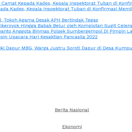
n Camat Kepada Kades, Kepala Inspektorat Tuban di Konf
ada Kades, Kepala Inspektorat Tuban di Konfirmasi Memi
l, Tokoh Agama Desak APH Bertindak Tegas
Dikeroyok Hingga Babak Belur oleh Komplotan Sugit Celen
nto Anggota Binmas Polsek Sumbergempol Di Pimpin La
in Upacara Hari Kesaktian Pancasila 2022
ki Dapur MBG, Warga Justru Soroti Dapur di Desa Kumpul
Berita Nasional
Ekonomi