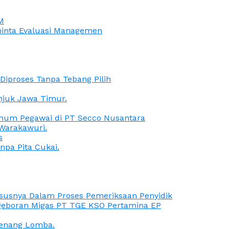
M
iminta Evaluasi Managemen
iproses Tanpa Tebang Pilih
anjuk Jawa Timur.
Oknum Pegawai di PT Secco Nusantara
Warakawuri.
s
npa Pita Cukai.
Kasusnya Dalam Proses Pemeriksaan Penyidik
ngeboran Migas PT TGE KSO Pertamina EP
menang Lomba.