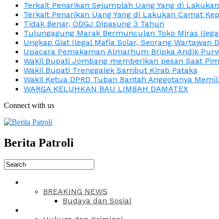
Terkait Penarikan Sejumplah Uang Yang di Lakuka
Terkait Penarikan Uang Yang di Lakukan Camat Kep
Tidak Benar, ODGJ Dipasung 3 Tahun
Tulungagung Marak Bermunculan Toko Miras Ilega
Ungkap Giat Ilegal Mafia Solar, Seorang Wartawan 
Upacara Pemakaman Almarhum Bripka Andik Purwa
Wakil Bupati Jombang memberikan pesan Saat Pimp
Wakil Bupati Trenggalek Sambut Kirab Pataka
Wakil Ketua DPRD Tuban Bantah Anggotanya Memili
WARGA KELUHKAN BAU LIMBAH DAMATEX
Connect with us
Berita Patroli
BREAKING NEWS
Budaya dan Sosial