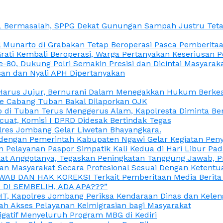
L Bermasalah, SPPG Dekat Gunungan Sampah Justru Tetap
unarto di Grabakan Tetap Beroperasi Pasca Pemberitaan
Grati Kembali Beroperasi, Warga Pertanyakan Keseriusan
e-80, Dukung Polri Semakin Presisi dan Dicintai Masyarak
gasan dan Nyali APH Dipertanyakan
itu Harus Jujur, Bernurani Dalam Menegakkan Hukum Berk
ce Cabang Tuban Bakal Dilaporkan OJK
 di Tuban Terus Menggerus Alam, Kapolresta Diminta Be
uat, Komisi I DPRD Didesak Bertindak Tegas
olres Jombang Gelar Liwetan Bhayangkara.
gi dengan Pemerintah Kabupaten Ngawi Gelar Kegiatan Pen
n Pelayanan Paspor Simpatik Kali Kedua di Hari Libur Pa
 Anggotanya, Tegaskan Peningkatan Tanggung Jawab, Prof
ran Masyarakat Secara Profesional Sesuai Dengan Ketent
JAWAB DAN HAK KOREKSI Terkait Pemberitaan Media Berit
DI SEMBELIH, ADA APA???”
, Kapolres Jombang Periksa Kendaraan Dinas dan Kelen
ah Akses Pelayanan Keimigrasian bagi Masyarakat
igatif Menyeluruh Program MBG di Kediri