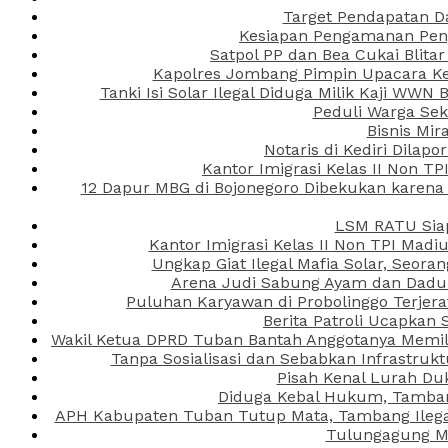
Target Pendapatan D
Kesiapan Pengamanan Peng
Satpol PP dan Bea Cukai Blita
Kapolres Jombang Pimpin Upacara Ken
Tanki Isi Solar Ilegal Diduga Milik Kaji WW
Peduli Warga Se
Bisnis Mir
Notaris di Kediri Dila
Kantor Imigrasi Kelas II Non T
12 Dapur MBG di Bojonegoro Dibekukan karena
LSM RATU Siap
Kantor Imigrasi Kelas II Non TPI Mad
Ungkap Giat Ilegal Mafia Solar, Seor
Arena Judi Sabung Ayam dan Dadu C
Puluhan Karyawan di Probolinggo Terjera
Berita Patroli Ucapkan 
Wakil Ketua DPRD Tuban Bantah Anggotanya Memili
Tanpa Sosialisasi dan Sebabkan Infrastru
Pisah Kenal Lurah Du
Diduga Kebal Hukum, Tambang
APH Kabupaten Tuban Tutup Mata, Tambang Ilegal 
Tulungagung Ma