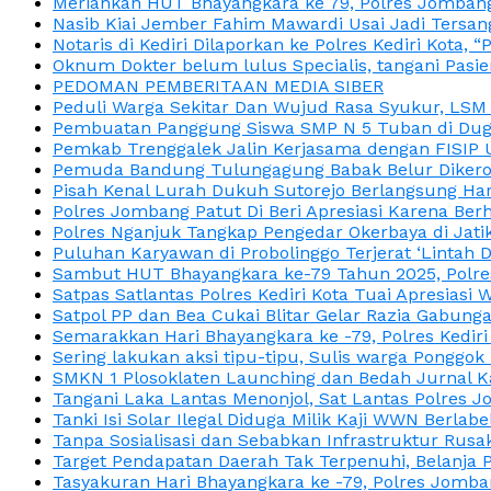
Meriahkan HUT Bhayangkara ke 79, Polres Jombang
Nasib Kiai Jember Fahim Mawardi Usai Jadi Tersan
Notaris di Kediri Dilaporkan ke Polres Kediri Kot
Oknum Dokter belum lulus Specialis, tangani Pasi
PEDOMAN PEMBERITAAN MEDIA SIBER
Peduli Warga Sekitar Dan Wujud Rasa Syukur, LS
Pembuatan Panggung Siswa SMP N 5 Tuban di Duga
Pemkab Trenggalek Jalin Kerjasama dengan FISIP 
Pemuda Bandung Tulungagung Babak Belur Dikeroy
Pisah Kenal Lurah Dukuh Sutorejo Berlangsung Har
Polres Jombang Patut Di Beri Apresiasi Karena Berh
Polres Nganjuk Tangkap Pengedar Okerbaya di Jatika
Puluhan Karyawan di Probolinggo Terjerat ‘Lintah 
Sambut HUT Bhayangkara ke-79 Tahun 2025, Polres
Satpas Satlantas Polres Kediri Kota Tuai Apresias
Satpol PP dan Bea Cukai Blitar Gelar Razia Gabung
Semarakkan Hari Bhayangkara ke -79, Polres Kedir
Sering lakukan aksi tipu-tipu, Sulis warga Ponggok 
SMKN 1 Plosoklaten Launching dan Bedah Jurnal Ka
Tangani Laka Lantas Menonjol, Sat Lantas Polres J
Tanki Isi Solar Ilegal Diduga Milik Kaji WWN Berl
Tanpa Sosialisasi dan Sebabkan Infrastruktur Rus
Target Pendapatan Daerah Tak Terpenuhi, Belanja
Tasyakuran Hari Bhayangkara ke -79, Polres Jom