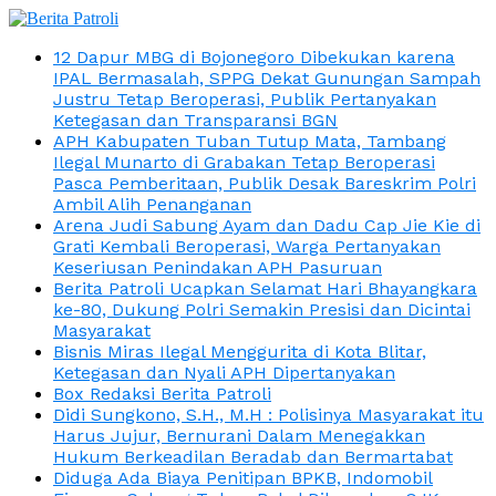
12 Dapur MBG di Bojonegoro Dibekukan karena
IPAL Bermasalah, SPPG Dekat Gunungan Sampah
Justru Tetap Beroperasi, Publik Pertanyakan
Ketegasan dan Transparansi BGN
APH Kabupaten Tuban Tutup Mata, Tambang
Ilegal Munarto di Grabakan Tetap Beroperasi
Pasca Pemberitaan, Publik Desak Bareskrim Polri
Ambil Alih Penanganan
Arena Judi Sabung Ayam dan Dadu Cap Jie Kie di
Grati Kembali Beroperasi, Warga Pertanyakan
Keseriusan Penindakan APH Pasuruan
Berita Patroli Ucapkan Selamat Hari Bhayangkara
ke-80, Dukung Polri Semakin Presisi dan Dicintai
Masyarakat
Bisnis Miras Ilegal Menggurita di Kota Blitar,
Ketegasan dan Nyali APH Dipertanyakan
Box Redaksi Berita Patroli
Didi Sungkono, S.H., M.H : Polisinya Masyarakat itu
Harus Jujur, Bernurani Dalam Menegakkan
Hukum Berkeadilan Beradab dan Bermartabat
Diduga Ada Biaya Penitipan BPKB, Indomobil