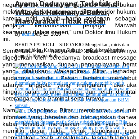
Ayam, Dadu yang Terletak di
negara untuk melindungi segenap rakyat, bukan
Wilayah Hukumnya Bubar,
melakukan tindakan arogan, diluar koridor hukum,
karena polri adalah harda terdepan sebagai
Masyarakat Tidak Resah
penjaga kemanusiaan, penjaga Marwah
keamanan dalam negeri,” urai Doktor ilmu Hukum
By
admin
July 25, 2026
ini.
BERITA PATROLI – SIDOARJO Mengerikan, miris dan
Sementara itu, masyarakat Blitar sebelumnya
menyedihkan, Kabupaten Sidoarjo yang dikenal agamis,
tempat lahirnya tokoh...
digegerkan oleh beredarnya broadcast message
yang menarasikan dugaan penganiayaan berat
yang dilakukan Wakapolres Blitar terhadap
ajudannya sendiri. Pesan tersebut menyebut
adanya anggota yang mengalami luka-luka
hingga patah tulang hidung dan telah dimintai
keterangan oleh Paminal serta Provos.
Namun, Kapolres Blitar membantah seluruh
informasi yang beredar dan menegaskan bahwa
kabar tersebut merupakan hoaks yang tidak
memiliki dasar fakta. Pihak kepolisian juga
menyatakan telah melakukan langkah-langkah