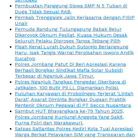
Pembuatan Panggung Siswa SMP N 5 Tuban di
Duga Tidak Sesuai RAB.
Pemkab Trenggalek Jalin Kerjasama dengan FISIP
Unair
Pemuda Bandung Tulungagung Babak Belur
Dikeroyok Oknum Pesilat, Kuasa Hukum Desak
Seluruh Pelaku Diproses Tanpa Tebang Pilih
Pisah Kenal Lurah Dukuh Sutorejo Berlangsung
Haru, Isak Tangis Warnai Perpisahan Isworo Andik
Sucahyo
Polres Jombang Patut Di Beri Apresiasi Karena
Berhasil Bongkar Sindikat Mafia Solar Subsidi
Terbesar di Nganjuk Jawa Timur.
Polres Nganjuk Tangkap Pengedar Okerbaya di
Jatikalen, 100 Butir Pil LL Diamankan Polisi.
Puluhan Karyawan di Probolinggo Terjerat ‘Lintah
Darat’, Aparat Diminta Bongkar Dugaan Praktik
Rentenir Oknum Pegawai di PT Secco Nusantara
Sambut HUT Bhayangkara ke-79 Tahun 2025,
Polres Jombang Kunjungi Anggota Yang Sakit,
Purna Polri dan Warakawuri.
Satpas Satlantas Polres Kediri Kota Tuai Apresiasi
Warga Berkat Pelayanan SIM yang Transparan dan