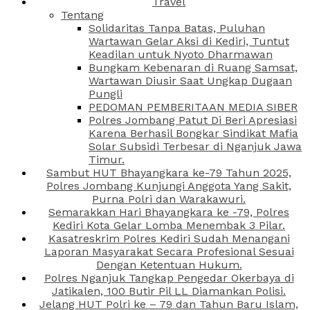
Travel
Tentang
Solidaritas Tanpa Batas, Puluhan
Wartawan Gelar Aksi di Kediri, Tuntut
Keadilan untuk Nyoto Dharmawan
Bungkam Kebenaran di Ruang Samsat,
Wartawan Diusir Saat Ungkap Dugaan
Pungli
PEDOMAN PEMBERITAAN MEDIA SIBER
Polres Jombang Patut Di Beri Apresiasi
Karena Berhasil Bongkar Sindikat Mafia
Solar Subsidi Terbesar di Nganjuk Jawa
Timur.
Sambut HUT Bhayangkara ke-79 Tahun 2025,
Polres Jombang Kunjungi Anggota Yang Sakit,
Purna Polri dan Warakawuri.
Semarakkan Hari Bhayangkara ke -79, Polres
Kediri Kota Gelar Lomba Menembak 3 Pilar.
Kasatreskrim Polres Kediri Sudah Menangani
Laporan Masyarakat Secara Profesional Sesuai
Dengan Ketentuan Hukum.
Polres Nganjuk Tangkap Pengedar Okerbaya di
Jatikalen, 100 Butir Pil LL Diamankan Polisi.
Jelang HUT Polri ke – 79 dan Tahun Baru Islam,