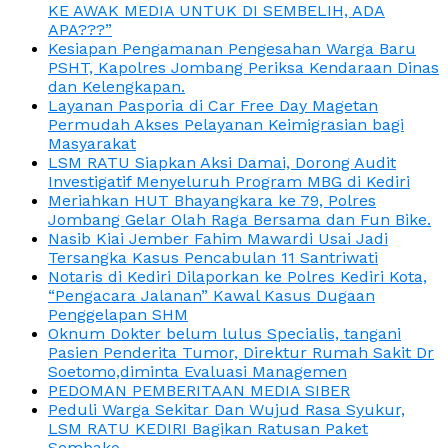
KE AWAK MEDIA UNTUK DI SEMBELIH, ADA
APA???”
Kesiapan Pengamanan Pengesahan Warga Baru
PSHT, Kapolres Jombang Periksa Kendaraan Dinas
dan Kelengkapan.
Layanan Pasporia di Car Free Day Magetan
Permudah Akses Pelayanan Keimigrasian bagi
Masyarakat
LSM RATU Siapkan Aksi Damai, Dorong Audit
Investigatif Menyeluruh Program MBG di Kediri
Meriahkan HUT Bhayangkara ke 79, Polres
Jombang Gelar Olah Raga Bersama dan Fun Bike.
Nasib Kiai Jember Fahim Mawardi Usai Jadi
Tersangka Kasus Pencabulan 11 Santriwati
Notaris di Kediri Dilaporkan ke Polres Kediri Kota,
“Pengacara Jalanan” Kawal Kasus Dugaan
Penggelapan SHM
Oknum Dokter belum lulus Specialis, tangani
Pasien Penderita Tumor, Direktur Rumah Sakit Dr
Soetomo,diminta Evaluasi Managemen
PEDOMAN PEMBERITAAN MEDIA SIBER
Peduli Warga Sekitar Dan Wujud Rasa Syukur,
LSM RATU KEDIRI Bagikan Ratusan Paket
Sembako