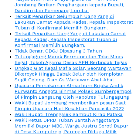
Jombang Berikan Penghargaan kepada Bupati,
Dandim dan Pemenang Lomba.
Terkait Penarikan Sejumplah Uang Yang di
Lakukan Camat Kepada Kades, Kepala Inspektorat
Tuban di Konfirmasi Memilih Bungkam.
Terkait Penarikan Uang Yang di Lakukan Camat
Kepada Kades, Kepala Inspektorat Tuban di
Konfirmasi Memilih Bungkam.
Tidak Benar, ODGJ Dipasung 3 Tahun
Tulungagung Marak Bermunculan Toko Miras
Ilegal, Tokoh Agama Desak APH Bertindak Tegas
Ungkap Giat Ilegal Mafia Solar, Seorang Wartawan
Dikeroyok Hingga Babak Belur oleh Komplotan
Sugit Celeng, Dian Cs Wartawan Abal-Abal
Upacara Pemakaman Almarhum Bripka Andik
Purwanto Anggota Binmas Polsek Sumbergempol
Di Pimpin Langsung Oleh Kapolres Tulungagung
Wakil Bupati Jombang memberikan pesan Saat
Pimpin Upacara Hari Kesaktian Pancasila 2022
Wakil Bupati Trenggalek Sambut Kirab Pataka
Wakil Ketua DPRD Tuban Bantah Anggotanya
Memiliki Dapur MBG, Warga Justru Soroti Dapur
di Desa Kumpulrejo, Parengan Diduga Milik