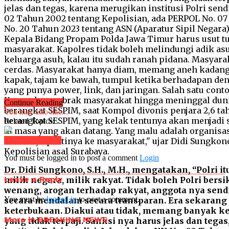
Continue Reading
You may also like...
Related Topics:
Click to comment
You must be logged in to post a comment
Login
Dr. Didi Sungkono, S.H., M.H., mengatakan, “Polri itu
Leave a Reply
milik negara, milik rakyat. Tidak boleh Polri ber
wenang, arogan terhadap rakyat, anggota nya sendir
You must be
logged in
to post a comment.
secara mendalam secara transparan. Era sekarang 
keterbukaan. Diakui atau tidak, memang banyak k
More in BREAKING NEWS
yang tidak terpuji. Sanksi nya harus jelas dan teg