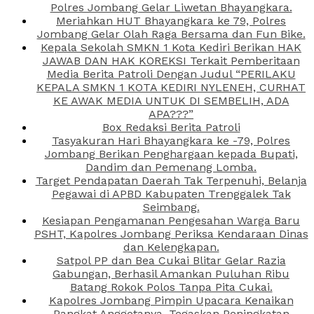
Polres Jombang Gelar Liwetan Bhayangkara.
Meriahkan HUT Bhayangkara ke 79, Polres
Jombang Gelar Olah Raga Bersama dan Fun Bike.
Kepala Sekolah SMKN 1 Kota Kediri Berikan HAK
JAWAB DAN HAK KOREKSI Terkait Pemberitaan
Media Berita Patroli Dengan Judul “PERILAKU
KEPALA SMKN 1 KOTA KEDIRI NYLENEH, CURHAT
KE AWAK MEDIA UNTUK DI SEMBELIH, ADA
APA???”
Box Redaksi Berita Patroli
Tasyakuran Hari Bhayangkara ke -79, Polres
Jombang Berikan Penghargaan kepada Bupati,
Dandim dan Pemenang Lomba.
Target Pendapatan Daerah Tak Terpenuhi, Belanja
Pegawai di APBD Kabupaten Trenggalek Tak
Seimbang.
Kesiapan Pengamanan Pengesahan Warga Baru
PSHT, Kapolres Jombang Periksa Kendaraan Dinas
dan Kelengkapan.
Satpol PP dan Bea Cukai Blitar Gelar Razia
Gabungan, Berhasil Amankan Puluhan Ribu
Batang Rokok Polos Tanpa Pita Cukai.
Kapolres Jombang Pimpin Upacara Kenaikan
Pangkat Anggotanya, Tegaskan Peningkatan