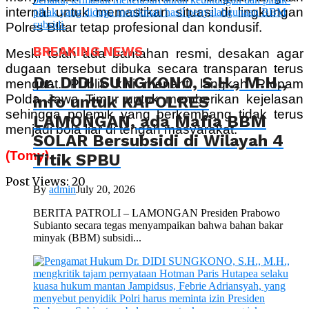
internal untuk memastikan situasi di lingkungan
Polres Blitar tetap profesional dan kondusif.
BREAKING NEWS
Meski telah ada bantahan resmi, desakan agar
dugaan tersebut dibuka secara transparan terus
Dr. DIDI SUNGKONO, S.H., M.H.,
menguat. Publik kini menanti langkah Propam
Polda Jawa Timur untuk memberikan kejelasan
info untuk KAPOLRES
sehingga polemik yang berkembang tidak terus
LAMONGAN, ada Mafia BBM
menjadi bola liar di tengah masyarakat.
SOLAR Bersubsidi di Wilayah 4
(Tomy)
Titik SPBU
Post Views:
20
By
admin
July 20, 2026
BERITA PATROLI – LAMONGAN Presiden Prabowo
Subianto secara tegas menyampaikan bahwa bahan bakar
minyak (BBM) subsidi...