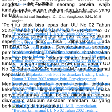
By
admin
July 25, 2026
anggota Polri, terlebih seorang perwira, wajib
tunduk pada aturan hukum dan kode etik yang
BERITA PATROLI – JEMBER Pengamat hukum dan
berlaku.
akademisi asal Surabaya, Dr. Didi Sungkono, S.H., M.H.,
angkat...
“Polri itu tidak bisa lepas dari UU No 02 Tahun
2022 Tentang Kepolisian, ada PERPOL No 07
Tahun 2022 tentang aturan dan etika, kelakuan
seperti itu tidak bisa dibenarkan, ada
TRIBRATRA, Rastra Sewakottama, seorang
pemimpin kencing berdiri, anak buah akan
kencing berlari, ini pidana umum harus diusut
tuntas, ini juga melanggar HAM diatur dalam UU
No 39 Tahun 1999 Tentang HAM,” urai Pengamat
Kepolisian ini.
Menurutnya, apabila benar terjadi tindakan
kekerasan di lingkungan kepolisian, maka
penyelesaiannya tidak boleh dilakukan secara
diam-diam ataupun sekadar meredam isu yang
berkembang di masyarakat.