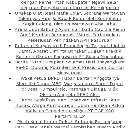
dengan Pemerintah Kabupaten Ngawi Gelar
Kegiatan Penyebaran Informasi Keimigrasian
Ungkap Giat Ilegal Mafia Solar, Seorang Wartawan
Dikeroyok Hingga Babak Belur oleh Komplotan
Sugit Celeng, Dian Cs Wartawan Abal-Abal
Arena Judi Sabung Ayam dan Dadu Cap Jie Kie di
Grati Kembali Beroperasi, Warga Pertanyakan
Keseriusan Penindakan APH Pasuruan
Puluhan Karyawan di Probolinggo Terjerat ‘Lintah
Darat’, Aparat Diminta Bongkar Dugaan Praktik
Rentenir Oknum Pegawai di PT Secco Nusantara
Berita Patroli Ucapkan Selamat Hari Bhayangkara
ke-80, Dukung Polri Semakin Presisi dan Dicintai
Masyarakat
Wakil Ketua DPRD Tuban Bantah Anggotanya
Memiliki Dapur MBG, Warga Justru Soroti Dapur
di Desa Kumpulrejo, Parengan Diduga Milik
Oknum Anggota DPRD Aktif
Tanpa Sosialisasi dan Sebabkan Infrastruktur
Rusak, Warga Kumpulrejo Tuban Hentikan Paksa
Aktivitas Pengeboran Migas PT TGE KSO
Pertamina EP
Pisah Kenal Lurah Dukuh Sutorejo Berlangsung
Haru, Isak Tangis Warnai Perpisahan Isworo Andik