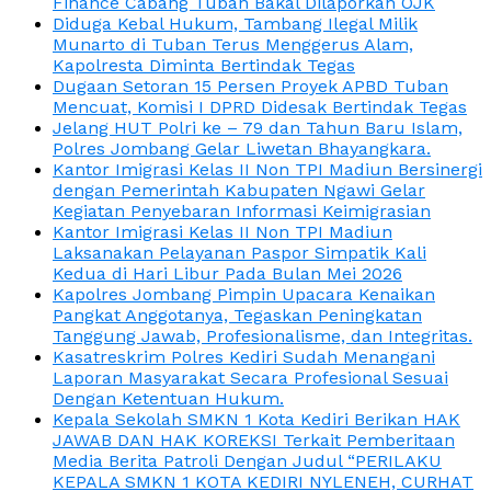
Finance Cabang Tuban Bakal Dilaporkan OJK
Diduga Kebal Hukum, Tambang Ilegal Milik
Munarto di Tuban Terus Menggerus Alam,
Kapolresta Diminta Bertindak Tegas
Dugaan Setoran 15 Persen Proyek APBD Tuban
Mencuat, Komisi I DPRD Didesak Bertindak Tegas
Jelang HUT Polri ke – 79 dan Tahun Baru Islam,
Polres Jombang Gelar Liwetan Bhayangkara.
Kantor Imigrasi Kelas II Non TPI Madiun Bersinergi
dengan Pemerintah Kabupaten Ngawi Gelar
Kegiatan Penyebaran Informasi Keimigrasian
Kantor Imigrasi Kelas II Non TPI Madiun
Laksanakan Pelayanan Paspor Simpatik Kali
Kedua di Hari Libur Pada Bulan Mei 2026
Kapolres Jombang Pimpin Upacara Kenaikan
Pangkat Anggotanya, Tegaskan Peningkatan
Tanggung Jawab, Profesionalisme, dan Integritas.
Kasatreskrim Polres Kediri Sudah Menangani
Laporan Masyarakat Secara Profesional Sesuai
Dengan Ketentuan Hukum.
Kepala Sekolah SMKN 1 Kota Kediri Berikan HAK
JAWAB DAN HAK KOREKSI Terkait Pemberitaan
Media Berita Patroli Dengan Judul “PERILAKU
KEPALA SMKN 1 KOTA KEDIRI NYLENEH, CURHAT