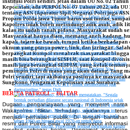
institusi Polri sendiri. Jelas dalam UU No. 02 Tahu
Kepolisian, ada PERPOL No. 07 Tahun 2022, ada UU
tentang ASN (Aparatur Sipil Negara). Polri juga AS
Propam Polda Jawa Timur harus usut tuntas, sampa
Kapolres tidak boleh melindungi adik asuh, adik li
kalau itu sudah ranah pidana. Masyarakat sudah s
Masyarakat hanya diam, memang aneh kadang, h
kapak, tajam ke bawah, tumpul ketika berhadapa
oknum yang punya power, link, dan jaringan. Salah 
berpangkat Kompol menabrak masyarakat hingga
masih bisa berangkat SESPIM, saat Kompol divonis 
masih juga berangkat SESPIM, yang kelak tentuny
pemimpin Polri di masa yang akan datang. Yang ma
Polri sendiri, tapi akibatnya pastinya ke masyarakat
Sungkono, Pengamat Kepolisian asal Surabaya.
BERITA PATROLI – BLITAR
Dugaan penganiayaan yang menyeret nama
Wakapolres Blitar terhadap ajudannya terus
menjadi perhatian publik. Di tengah bantahan
resmi dari Polres Blitar yang menyebut informasi
tersebut sebagai hoaks, Pengamat Kepolisian