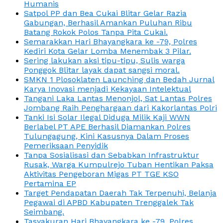
Humanis
Satpol PP dan Bea Cukai Blitar Gelar Razia
Gabungan, Berhasil Amankan Puluhan Ribu
Batang Rokok Polos Tanpa Pita Cukai.
Semarakkan Hari Bhayangkara ke -79, Polres
Kediri Kota Gelar Lomba Menembak 3 Pilar.
Sering lakukan aksi tipu-tipu, Sulis warga
Ponggok Blitar layak dapat sangsi moral.
SMKN 1 Plosoklaten Launching dan Bedah Jurnal
Karya Inovasi menjadi Kekayaan Intelektual
Tangani Laka Lantas Menonjol, Sat Lantas Polres
Jombang Raih Penghargaan dari Kakorlantas Polri
Tanki Isi Solar Ilegal Diduga Milik Kaji WWN
Berlabel PT APE Berhasil Diamankan Polres
Tulungagung, Kini Kasusnya Dalam Proses
Pemeriksaan Penyidik
Tanpa Sosialisasi dan Sebabkan Infrastruktur
Rusak, Warga Kumpulrejo Tuban Hentikan Paksa
Aktivitas Pengeboran Migas PT TGE KSO
Pertamina EP
Target Pendapatan Daerah Tak Terpenuhi, Belanja
Pegawai di APBD Kabupaten Trenggalek Tak
Seimbang.
Tasyakuran Hari Bhayangkara ke -79, Polres