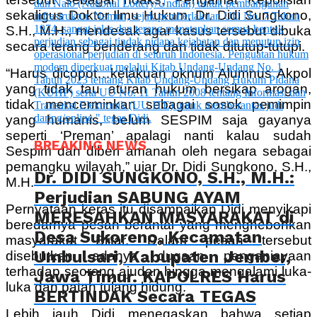
sekaligus Doktor Ilmu Hukum, Dr. Didi Sungkono,
S.H., M.H., mendesak agar kasus tersebut dibuka
secara terang benderang dan tidak ditutup-tutupi.
“Harus dicopot…kelakuan oknum Alumnus Akpol
yang tidak tau aturan hukum bersikap arogan,
tidak mencerminkan sebagai sosok pemimpin
yang humanis, belum SESPIM saja gayanya
seperti ‘Preman’ apalagi nanti kalau sudah
BREAKING NEWS
Sespim dan diberi amanah oleh negara sebagai
pemangku wilayah,” ujar Dr. Didi Sungkono, S.H.,
Dr. DIDI SUNGKONO, S.H., M.H.:
M.H.
Perjudian SABUNG AYAM
Pernyataan keras itu disampaikan Didi menyikapi
MERESAHKAN MASYARAKAT di
beredarnya pesan berantai yang menghebohkan
Desa Sukoreno, Kecamatan
masyarakat Blitar. Dalam pesan tersebut
Umbulsari, Kabupaten Jember,
disebutkan adanya dugaan penganiayaan
terhadap seorang ajudan hingga mengalami luka-
Jawa Timur. KAPOLRES Harus
luka dan patah tulang hidung.
BERTINDAK Secara TEGAS
Lebih jauh Didi menegaskan bahwa setiap