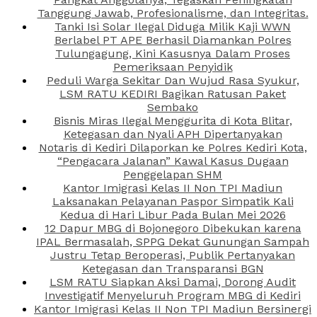
Tanggung Jawab, Profesionalisme, dan Integritas.
Tanki Isi Solar Ilegal Diduga Milik Kaji WWN
Berlabel PT APE Berhasil Diamankan Polres
Tulungagung, Kini Kasusnya Dalam Proses
Pemeriksaan Penyidik
Peduli Warga Sekitar Dan Wujud Rasa Syukur,
LSM RATU KEDIRI Bagikan Ratusan Paket
Sembako
Bisnis Miras Ilegal Menggurita di Kota Blitar,
Ketegasan dan Nyali APH Dipertanyakan
Notaris di Kediri Dilaporkan ke Polres Kediri Kota,
“Pengacara Jalanan” Kawal Kasus Dugaan
Penggelapan SHM
Kantor Imigrasi Kelas II Non TPI Madiun
Laksanakan Pelayanan Paspor Simpatik Kali
Kedua di Hari Libur Pada Bulan Mei 2026
12 Dapur MBG di Bojonegoro Dibekukan karena
IPAL Bermasalah, SPPG Dekat Gunungan Sampah
Justru Tetap Beroperasi, Publik Pertanyakan
Ketegasan dan Transparansi BGN
LSM RATU Siapkan Aksi Damai, Dorong Audit
Investigatif Menyeluruh Program MBG di Kediri
Kantor Imigrasi Kelas II Non TPI Madiun Bersinergi