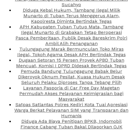
Sucahyo
Diduga Kebal Hukum, Tambang Ilegal Milik
Munarto di Tuban Terus Menggerus Alam,
Kapolresta Diminta Bertindak Tegas
APH Kabupaten Tuban Tutup Mata, Tambang
Ilegal Munarto di Grabakan Tetap Beroperasi
Pasca Pemberitaan, Publik Desak Bareskrim Polri
Ambil Alih Penanganan
Tulungagung Marak Bermunculan Toko Miras
Ilegal, Tokoh Agama Desak APH Bertindak Tegas
Dugaan Setoran 15 Persen Proyek APBD Tuban
Mencuat, Komisi I DPRD Didesak Bertindak Tegas
Pemuda Bandung Tulungagung Babak Belur
Dikeroyok Oknum Pesilat, Kuasa Hukum Desak
Seluruh Pelaku Diproses Tanpa Tebang Pilih
Layanan Pasporia di Car Free Day Magetan
Permudah Akses Pelayanan Keimigrasian bagi
Masyarakat
Satpas Satlantas Polres Kediri Kota Tuai Apresiasi
Warga Berkat Pelayanan SIM yang Transparan dan
Humanis
Diduga Ada Biaya Penitipan BPKB, Indomobil
Finance Cabang Tuban Bakal Dilaporkan OJK