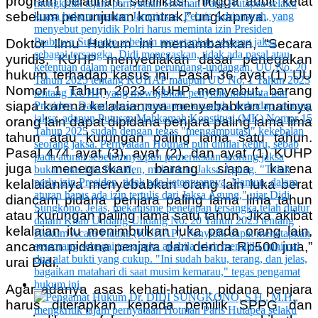
program pelatihan, sertifikasi, hingga audit ketat
sebelum penunjukan kontrak,” ungkapnya.
Doktor Ilmu Hukum ini menambahkan, “Secara
yuridis, KUHP menyediakan dasar penegakan
hukum terhadap kasus ini. Pasal 36 ayat (1) UU
Nomor 1 Tahun 2023 KUHP menyebut, barang
siapa karena kelalaiannya menyebabkan matinya
orang lain dapat dipidana penjara paling lama lima
tahun atau kurungan paling lama satu tahun.
Pasal 474 ayat (3), ayat (2), dan ayat (1) KUHP
juga menegaskan, barang siapa karena
kelalaiannya menyebabkan orang lain luka berat
diancam pidana penjara paling lama lima tahun
atau kurungan paling lama satu tahun. Jika akibat
kelalaian itu menimbulkan luka pada orang lain,
ancaman pidana penjara dan denda Rp500 juta,”
urai Didi.
Agar adanya asas kehati-hatian, pidana penjara
harus diterapkan kepada pemilik SPPG dan