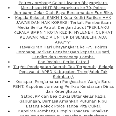
Polres Jombang Gelar Liwetan Bhayangkara.
Meriahkan HUT Bhayangkara ke 79, Polres
Jombang Gelar Olah Raga Bersama dan Fun Bike.
Kepala Sekolah SMKN 1 Kota Kediri Berikan HAK
JAWAB DAN HAK KOREKSI Terkait Pemberitaan
Media Berita Patroli Dengan Judul “PERILAKU
KEPALA SMKN 1 KOTA KEDIRI NYLENEH, CURHAT
KE AWAK MEDIA UNTUK DI SEMBELIH, ADA
APA???”
Tasyakuran Hari Bhayangkara ke -79, Polres
Jombang Berikan Penghargaan kepada Bupati,
Dandim dan Pemenang Lomba.
Box Redaksi Berita Patroli
Target Pendapatan Daerah Tak Terpenuhi, Belanja
Pegawai di APBD Kabupaten Trenggalek Tak
Seimbang.
Kesiapan Pengamanan Pengesahan Warga Baru
PSHT, Kapolres Jombang Periksa Kendaraan Dinas
dan Kelengkapan.
Satpol PP dan Bea Cukai Blitar Gelar Razia
Gabungan, Berhasil Amankan Puluhan Ribu
Batang Rokok Polos Tanpa Pita Cukai.
Kapolres Jombang Pimpin Upacara Kenaikan
Pangkat Anggotanya, Tegaskan Peningkatan