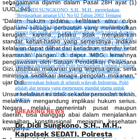
sebagaimana dijamin dalam Pasal 28H ayat (1)
UUD 1945.
“Dalam hukum pidana, kelalaian atau culpa
dipahami sebagai perbuatan yang menimbulkan
kerugian karena pelaku tidak menjalankan
standar kehati-hatian yang semestinya. Indikasi
kelalaian dapat dilihat dari ketiadaan standar ketat
keamanan pangan di dapur MBG, lemahnya
pengawasan oleh Satuan Pendidikan Pelaksana
Gizi, distribusi makanan yang tergesa-gesa, serta
minimnya sertifikasi tenaga pengolah makanan,”
ujar Didi.
Unsur kelalaian ini tidak sekadar persoalan teknis,
melainkan mengandung implikasi hukum serius.
Negara, melalui pemerintah pusat maupun
BREAKING NEWS
daerah, bisa dianggap abai dalam menjalankan
kewajiban konstitusional menjamin kesehatan
Dr. Didi Sungkono, S.H., M.H.,
warganya.
Kapolsek SEDATI, Polresta