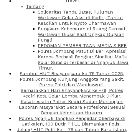
Travel
Tentang
Solidaritas Tanpa Batas, Puluhan
Wartawan Gelar Aksi di Kediri, Tuntut
Keadilan untuk Nyoto Dharmawan
Bungkam Kebenaran di Ruang Samsat,
Wartawan Diusir Saat Ungkap Dugaan
Pungli
PEDOMAN PEMBERITAAN MEDIA SIBER
Polres Jombang Patut Di Beri Apresiasi
Karena Berhasil Bongkar Sindikat Mafia
Solar Subsidi Terbesar di Nganjuk Jawa
Timur.
Sambut HUT Bhayangkara ke-79 Tahun 2025,
Polres Jombang Kunjungi Anggota Yang Sakit,
Purna Polri dan Warakawuri.
Semarakkan Hari Bhayangkara ke -79, Polres
Kediri Kota Gelar Lomba Menembak 3 Pilar.
Kasatreskrim Polres Kediri Sudah Menangani
Laporan Masyarakat Secara Profesional Sesuai
Dengan Ketentuan Hukum.
Polres Nganjuk Tangkap Pengedar Okerbaya di
Jatikalen, 100 Butir Pil LL Diamankan Polisi.
Jelang HUT Polri ke – 79 dan Tahun Baru Islam,