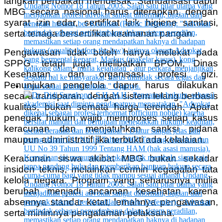
langkah perbaikan mendesak. Standarisasi dapur
MBG secara nasional harus diterapkan, dengan
syarat izin edar, sertifikat laik higiene sanitasi,
serta tenaga bersertifikat keamanan pangan.
Pengawasan tidak boleh hanya melekat pada
SPPG, tetapi juga melibatkan BPOM, Dinas
Kesehatan, dan organisasi profesi gizi.
Penunjukan pengelola dapur harus dilakukan
secara transparan, dengan sistem lelang berbasis
kualitas, bukan semata harga terendah. Aparat
penegak hukum wajib memproses setiap kasus
keracunan dan menjatuhkan sanksi pidana
maupun administratif jika terbukti ada kelalaian.
Keracunan siswa akibat MBG bukan sekadar
insiden teknis, melainkan cermin kegagalan tata
kelola negara. Program yang seharusnya mulia
berubah menjadi ancaman kesehatan karena
absennya standar ketat, lemahnya pengawasan,
serta minimnya pengalaman pelaksana.