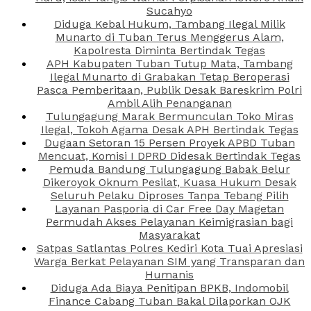
Sucahyo
Diduga Kebal Hukum, Tambang Ilegal Milik
Munarto di Tuban Terus Menggerus Alam,
Kapolresta Diminta Bertindak Tegas
APH Kabupaten Tuban Tutup Mata, Tambang
Ilegal Munarto di Grabakan Tetap Beroperasi
Pasca Pemberitaan, Publik Desak Bareskrim Polri
Ambil Alih Penanganan
Tulungagung Marak Bermunculan Toko Miras
Ilegal, Tokoh Agama Desak APH Bertindak Tegas
Dugaan Setoran 15 Persen Proyek APBD Tuban
Mencuat, Komisi I DPRD Didesak Bertindak Tegas
Pemuda Bandung Tulungagung Babak Belur
Dikeroyok Oknum Pesilat, Kuasa Hukum Desak
Seluruh Pelaku Diproses Tanpa Tebang Pilih
Layanan Pasporia di Car Free Day Magetan
Permudah Akses Pelayanan Keimigrasian bagi
Masyarakat
Satpas Satlantas Polres Kediri Kota Tuai Apresiasi
Warga Berkat Pelayanan SIM yang Transparan dan
Humanis
Diduga Ada Biaya Penitipan BPKB, Indomobil
Finance Cabang Tuban Bakal Dilaporkan OJK