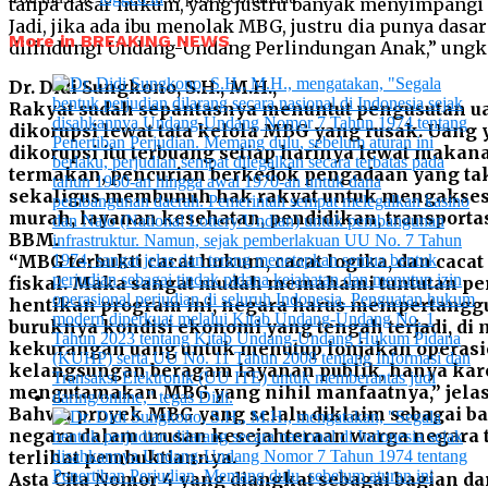
More in BREAKING NEWS
Dr. Didi Sungkono, S.H., M.H.,
Rakyat sudah sepantasnya menuntut pengusutan u
dikorupsi lewat tata kelola MBG yang rusak. Uang
dikorupsi itu terbuang setiap harinya lewat makan
termakan, pencurian berkedok pengadaan yang ta
sekaligus membunuh hak rakyat untuk mengakses
murah, layanan kesehatan, pendidikan, transporta
BBM.
“MBG terbukti cacat hukum, cacat logika, dan cacat
fiskal. Maka sangat mudah memahami tuntutan pe
hentikan program ini, negara harus mempertang
buruknya kondisi ekonomi yang tengah terjadi, di
kekurangan uang untuk menutup lonjakan operas
kelangsungan beragam layanan publik, hanya kare
mengutamakan MBG yang nihil manfaatnya,” jelas 
Bahwa proyek MBG yang selalu diklaim sebagai ba
negara dalam urusan kesejahteraan warga negara 
terlihat pembuktiannya.
Asta Cita Nomor 4 yang diangkat sebagai bagian da