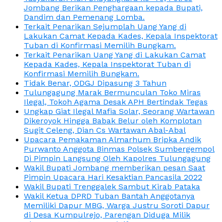
Jombang Berikan Penghargaan kepada Bupati,
Dandim dan Pemenang Lomba.
Terkait Penarikan Sejumplah Uang Yang di
Lakukan Camat Kepada Kades, Kepala Inspektorat
Tuban di Konfirmasi Memilih Bungkam.
Terkait Penarikan Uang Yang di Lakukan Camat
Kepada Kades, Kepala Inspektorat Tuban di
Konfirmasi Memilih Bungkam.
Tidak Benar, ODGJ Dipasung 3 Tahun
Tulungagung Marak Bermunculan Toko Miras
Ilegal, Tokoh Agama Desak APH Bertindak Tegas
Ungkap Giat Ilegal Mafia Solar, Seorang Wartawan
Dikeroyok Hingga Babak Belur oleh Komplotan
Sugit Celeng, Dian Cs Wartawan Abal-Abal
Upacara Pemakaman Almarhum Bripka Andik
Purwanto Anggota Binmas Polsek Sumbergempol
Di Pimpin Langsung Oleh Kapolres Tulungagung
Wakil Bupati Jombang memberikan pesan Saat
Pimpin Upacara Hari Kesaktian Pancasila 2022
Wakil Bupati Trenggalek Sambut Kirab Pataka
Wakil Ketua DPRD Tuban Bantah Anggotanya
Memiliki Dapur MBG, Warga Justru Soroti Dapur
di Desa Kumpulrejo, Parengan Diduga Milik