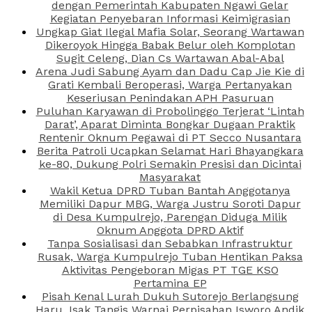
dengan Pemerintah Kabupaten Ngawi Gelar
Kegiatan Penyebaran Informasi Keimigrasian
Ungkap Giat Ilegal Mafia Solar, Seorang Wartawan
Dikeroyok Hingga Babak Belur oleh Komplotan
Sugit Celeng, Dian Cs Wartawan Abal-Abal
Arena Judi Sabung Ayam dan Dadu Cap Jie Kie di
Grati Kembali Beroperasi, Warga Pertanyakan
Keseriusan Penindakan APH Pasuruan
Puluhan Karyawan di Probolinggo Terjerat ‘Lintah
Darat’, Aparat Diminta Bongkar Dugaan Praktik
Rentenir Oknum Pegawai di PT Secco Nusantara
Berita Patroli Ucapkan Selamat Hari Bhayangkara
ke-80, Dukung Polri Semakin Presisi dan Dicintai
Masyarakat
Wakil Ketua DPRD Tuban Bantah Anggotanya
Memiliki Dapur MBG, Warga Justru Soroti Dapur
di Desa Kumpulrejo, Parengan Diduga Milik
Oknum Anggota DPRD Aktif
Tanpa Sosialisasi dan Sebabkan Infrastruktur
Rusak, Warga Kumpulrejo Tuban Hentikan Paksa
Aktivitas Pengeboran Migas PT TGE KSO
Pertamina EP
Pisah Kenal Lurah Dukuh Sutorejo Berlangsung
Haru, Isak Tangis Warnai Perpisahan Isworo Andik