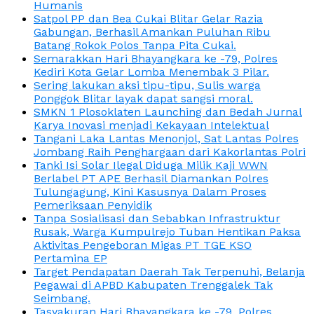
Humanis
Satpol PP dan Bea Cukai Blitar Gelar Razia
Gabungan, Berhasil Amankan Puluhan Ribu
Batang Rokok Polos Tanpa Pita Cukai.
Semarakkan Hari Bhayangkara ke -79, Polres
Kediri Kota Gelar Lomba Menembak 3 Pilar.
Sering lakukan aksi tipu-tipu, Sulis warga
Ponggok Blitar layak dapat sangsi moral.
SMKN 1 Plosoklaten Launching dan Bedah Jurnal
Karya Inovasi menjadi Kekayaan Intelektual
Tangani Laka Lantas Menonjol, Sat Lantas Polres
Jombang Raih Penghargaan dari Kakorlantas Polri
Tanki Isi Solar Ilegal Diduga Milik Kaji WWN
Berlabel PT APE Berhasil Diamankan Polres
Tulungagung, Kini Kasusnya Dalam Proses
Pemeriksaan Penyidik
Tanpa Sosialisasi dan Sebabkan Infrastruktur
Rusak, Warga Kumpulrejo Tuban Hentikan Paksa
Aktivitas Pengeboran Migas PT TGE KSO
Pertamina EP
Target Pendapatan Daerah Tak Terpenuhi, Belanja
Pegawai di APBD Kabupaten Trenggalek Tak
Seimbang.
Tasyakuran Hari Bhayangkara ke -79, Polres