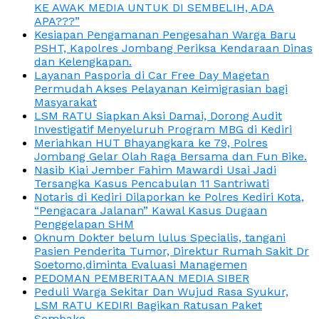
KE AWAK MEDIA UNTUK DI SEMBELIH, ADA
APA???”
Kesiapan Pengamanan Pengesahan Warga Baru
PSHT, Kapolres Jombang Periksa Kendaraan Dinas
dan Kelengkapan.
Layanan Pasporia di Car Free Day Magetan
Permudah Akses Pelayanan Keimigrasian bagi
Masyarakat
LSM RATU Siapkan Aksi Damai, Dorong Audit
Investigatif Menyeluruh Program MBG di Kediri
Meriahkan HUT Bhayangkara ke 79, Polres
Jombang Gelar Olah Raga Bersama dan Fun Bike.
Nasib Kiai Jember Fahim Mawardi Usai Jadi
Tersangka Kasus Pencabulan 11 Santriwati
Notaris di Kediri Dilaporkan ke Polres Kediri Kota,
“Pengacara Jalanan” Kawal Kasus Dugaan
Penggelapan SHM
Oknum Dokter belum lulus Specialis, tangani
Pasien Penderita Tumor, Direktur Rumah Sakit Dr
Soetomo,diminta Evaluasi Managemen
PEDOMAN PEMBERITAAN MEDIA SIBER
Peduli Warga Sekitar Dan Wujud Rasa Syukur,
LSM RATU KEDIRI Bagikan Ratusan Paket
Sembako