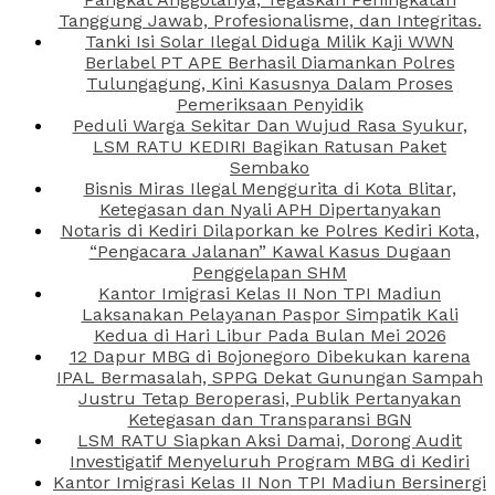
Tanggung Jawab, Profesionalisme, dan Integritas.
Tanki Isi Solar Ilegal Diduga Milik Kaji WWN
Berlabel PT APE Berhasil Diamankan Polres
Tulungagung, Kini Kasusnya Dalam Proses
Pemeriksaan Penyidik
Peduli Warga Sekitar Dan Wujud Rasa Syukur,
LSM RATU KEDIRI Bagikan Ratusan Paket
Sembako
Bisnis Miras Ilegal Menggurita di Kota Blitar,
Ketegasan dan Nyali APH Dipertanyakan
Notaris di Kediri Dilaporkan ke Polres Kediri Kota,
“Pengacara Jalanan” Kawal Kasus Dugaan
Penggelapan SHM
Kantor Imigrasi Kelas II Non TPI Madiun
Laksanakan Pelayanan Paspor Simpatik Kali
Kedua di Hari Libur Pada Bulan Mei 2026
12 Dapur MBG di Bojonegoro Dibekukan karena
IPAL Bermasalah, SPPG Dekat Gunungan Sampah
Justru Tetap Beroperasi, Publik Pertanyakan
Ketegasan dan Transparansi BGN
LSM RATU Siapkan Aksi Damai, Dorong Audit
Investigatif Menyeluruh Program MBG di Kediri
Kantor Imigrasi Kelas II Non TPI Madiun Bersinergi