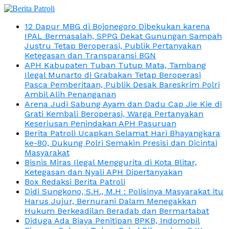
12 Dapur MBG di Bojonegoro Dibekukan karena
IPAL Bermasalah, SPPG Dekat Gunungan Sampah
Justru Tetap Beroperasi, Publik Pertanyakan
Ketegasan dan Transparansi BGN
APH Kabupaten Tuban Tutup Mata, Tambang
Ilegal Munarto di Grabakan Tetap Beroperasi
Pasca Pemberitaan, Publik Desak Bareskrim Polri
Ambil Alih Penanganan
Arena Judi Sabung Ayam dan Dadu Cap Jie Kie di
Grati Kembali Beroperasi, Warga Pertanyakan
Keseriusan Penindakan APH Pasuruan
Berita Patroli Ucapkan Selamat Hari Bhayangkara
ke-80, Dukung Polri Semakin Presisi dan Dicintai
Masyarakat
Bisnis Miras Ilegal Menggurita di Kota Blitar,
Ketegasan dan Nyali APH Dipertanyakan
Box Redaksi Berita Patroli
Didi Sungkono, S.H., M.H : Polisinya Masyarakat itu
Harus Jujur, Bernurani Dalam Menegakkan
Hukum Berkeadilan Beradab dan Bermartabat
Diduga Ada Biaya Penitipan BPKB, Indomobil