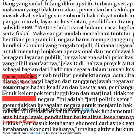
Continue Reading
You may also like...
Related Topics:
Click to comment
You must be logged in to post a comment
Login
Leave a Reply
You must be
logged in
to post a comment.