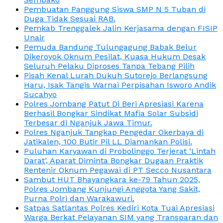
Pembuatan Panggung Siswa SMP N 5 Tuban di
Duga Tidak Sesuai RAB.
Pemkab Trenggalek Jalin Kerjasama dengan FISIP
Unair
Pemuda Bandung Tulungagung Babak Belur
Dikeroyok Oknum Pesilat, Kuasa Hukum Desak
Seluruh Pelaku Diproses Tanpa Tebang Pilih
Pisah Kenal Lurah Dukuh Sutorejo Berlangsung
Haru, Isak Tangis Warnai Perpisahan Isworo Andik
Sucahyo
Polres Jombang Patut Di Beri Apresiasi Karena
Berhasil Bongkar Sindikat Mafia Solar Subsidi
Terbesar di Nganjuk Jawa Timur.
Polres Nganjuk Tangkap Pengedar Okerbaya di
Jatikalen, 100 Butir Pil LL Diamankan Polisi.
Puluhan Karyawan di Probolinggo Terjerat ‘Lintah
Darat’, Aparat Diminta Bongkar Dugaan Praktik
Rentenir Oknum Pegawai di PT Secco Nusantara
Sambut HUT Bhayangkara ke-79 Tahun 2025,
Polres Jombang Kunjungi Anggota Yang Sakit,
Purna Polri dan Warakawuri.
Satpas Satlantas Polres Kediri Kota Tuai Apresiasi
Warga Berkat Pelayanan SIM yang Transparan dan