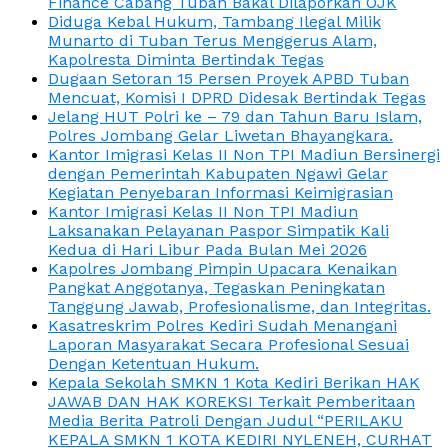
Finance Cabang Tuban Bakal Dilaporkan OJK
Diduga Kebal Hukum, Tambang Ilegal Milik
Munarto di Tuban Terus Menggerus Alam,
Kapolresta Diminta Bertindak Tegas
Dugaan Setoran 15 Persen Proyek APBD Tuban
Mencuat, Komisi I DPRD Didesak Bertindak Tegas
Jelang HUT Polri ke – 79 dan Tahun Baru Islam,
Polres Jombang Gelar Liwetan Bhayangkara.
Kantor Imigrasi Kelas II Non TPI Madiun Bersinergi
dengan Pemerintah Kabupaten Ngawi Gelar
Kegiatan Penyebaran Informasi Keimigrasian
Kantor Imigrasi Kelas II Non TPI Madiun
Laksanakan Pelayanan Paspor Simpatik Kali
Kedua di Hari Libur Pada Bulan Mei 2026
Kapolres Jombang Pimpin Upacara Kenaikan
Pangkat Anggotanya, Tegaskan Peningkatan
Tanggung Jawab, Profesionalisme, dan Integritas.
Kasatreskrim Polres Kediri Sudah Menangani
Laporan Masyarakat Secara Profesional Sesuai
Dengan Ketentuan Hukum.
Kepala Sekolah SMKN 1 Kota Kediri Berikan HAK
JAWAB DAN HAK KOREKSI Terkait Pemberitaan
Media Berita Patroli Dengan Judul “PERILAKU
KEPALA SMKN 1 KOTA KEDIRI NYLENEH, CURHAT