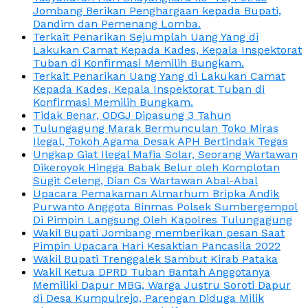
Jombang Berikan Penghargaan kepada Bupati,
Dandim dan Pemenang Lomba.
Terkait Penarikan Sejumplah Uang Yang di
Lakukan Camat Kepada Kades, Kepala Inspektorat
Tuban di Konfirmasi Memilih Bungkam.
Terkait Penarikan Uang Yang di Lakukan Camat
Kepada Kades, Kepala Inspektorat Tuban di
Konfirmasi Memilih Bungkam.
Tidak Benar, ODGJ Dipasung 3 Tahun
Tulungagung Marak Bermunculan Toko Miras
Ilegal, Tokoh Agama Desak APH Bertindak Tegas
Ungkap Giat Ilegal Mafia Solar, Seorang Wartawan
Dikeroyok Hingga Babak Belur oleh Komplotan
Sugit Celeng, Dian Cs Wartawan Abal-Abal
Upacara Pemakaman Almarhum Bripka Andik
Purwanto Anggota Binmas Polsek Sumbergempol
Di Pimpin Langsung Oleh Kapolres Tulungagung
Wakil Bupati Jombang memberikan pesan Saat
Pimpin Upacara Hari Kesaktian Pancasila 2022
Wakil Bupati Trenggalek Sambut Kirab Pataka
Wakil Ketua DPRD Tuban Bantah Anggotanya
Memiliki Dapur MBG, Warga Justru Soroti Dapur
di Desa Kumpulrejo, Parengan Diduga Milik