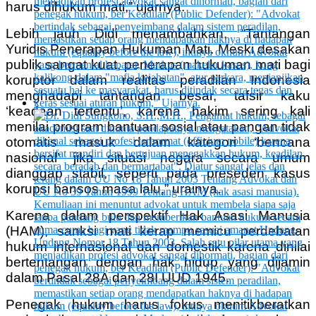
harus dihukum mati,” ujarnya.
Lebih jauh Didi menambahkan, “Tantangan
Yuridis Penerapan Hukuman Mati. Meski desakan
publik sangat kuat, penerapan hukuman mati bagi
koruptor dalam realitas peradilan Indonesia
menghadapi tantangan besar, tafsir kaku
‘keadaan tertentu’, karena hakim sering kali
menilai program bantuan sosial atau pangan tidak
otomatis masuk dalam kategori ‘bencana
nasional’ jika situasi negara secara umum
dianggap stabil, seperti pada preseden kasus
korupsi bansos masa lalu,” urainya.
Karena dalam perspektif Hak Asasi Manusia
(HAM), sanksi mati kerap memicu perdebatan
hukum internasional dan domestik karena dinilai
bertentangan dengan hak hidup yang dijamin
dalam Pasal 28A dan 28I UUD 1945.
Penegak hukum harus fokus menitikberatkan