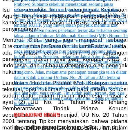
Isu ini semakin krusial mengingat Kejaksaan
Agung baru saja melakukan penggeledahan di
kantor Badan Gizi Nasional (BGN) terkait dugaan
penyimpangan.
Menurut Didi, yang juga menjabat sebagai
Direktur Lembaga Bantuan Hukum Rastra Justitia,
ada regulasi, celah hukum, dan tantangan
penegakan hukum mati bagi koruptor MBG di
Indonesia, dan ini harus diterapkan oleh penegak
hukum.
Landasan Hukum Pidana Mati Korupsi secara
tekstual, opsi hukuman mati bagi pelaku korupsi
sudah diatur dalam hukum Indonesia: Pasal 2
ayat (2) UU No. 31 Tahun 1999 tentang
Pemberantasan Tindak Pidana Korupsi
BREAKING NEWS
sebagaimana diubah menjadi UU No. 20 Tahun
2001 tentang Tipikor menyatakan bahwa pidana
Dr. DIDI SUNGKONO, S.H., M.H.:
mati dapat dijatuhkan jika korupsi dilakukan dalam