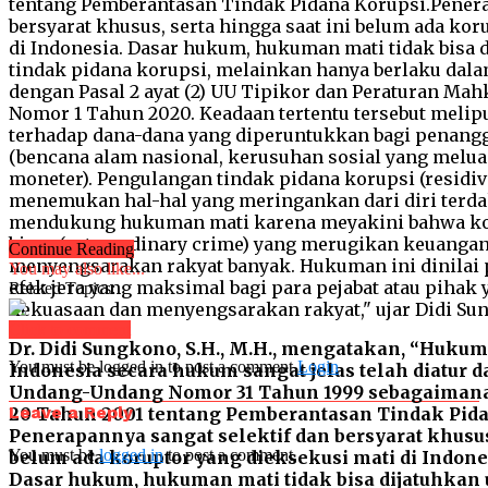
Continue Reading
You may also like...
Related Topics:
Click to comment
Dr. Didi Sungkono, S.H., M.H., mengatakan, “Hukum
You must be logged in to post a comment
Login
Indonesia secara hukum sangat jelas telah diatur da
Undang-Undang Nomor 31 Tahun 1999 sebagaiman
Leave a Reply
20 Tahun 2001 tentang Pemberantasan Tindak Pida
Penerapannya sangat selektif dan bersyarat khusus,
You must be
logged in
to post a comment.
belum ada koruptor yang dieksekusi mati di Indone
Dasar hukum, hukuman mati tidak bisa dijatuhkan