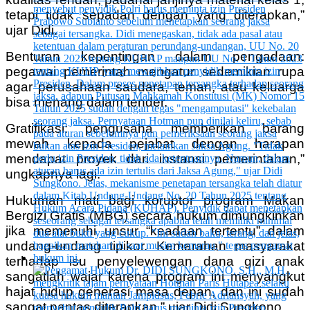
tetapi tidak sepadan dengan yang diterapkan,”
ujar Didi.
Benturan kepentingan dalam pengadaan:
pegawai pemerintah mengatur sedemikian rupa
agar perusahaan saudara, teman, atau keluarga
bisa menang dalam tender.
Gratifikasi: pengusaha memberikan barang
mewah kepada pejabat dengan harapan
mendapat proyek dari instansi pemerintahan,”
ungkapnya lagi.
Hukuman mati bagi koruptor program Makan
Bergizi Gratis (MBG) secara hukum dimungkinkan
jika memenuhi unsur “keadaan tertentu” dalam
undang-undang tipikor. Kemarahan masyarakat
terhadap isu penyelewengan dana gizi anak
sangatlah wajar karena program ini menyangkut
hajat hidup generasi masa depan, dan ini sudah
sangat pantas diterapkan,” ujar Didi Sungkono.