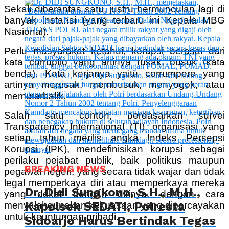
Sekali diberantas satu, justru bermunculan lagi di
banyak instansi (yang terbaru ini Kepala MBG
Nasional).
Perlu masyarakat ketahui, korupsi berasal dari
kata corruptio yang artinya rusak, busuk (kata
benda). Kata kerjanya yaitu corrumpere yang
artinya merusak, membusuk, menyogok, atau
memutarbalik.
Salah satu contoh, berdasarkan survei
Transparency International (TI), organisasi yang
setiap tahun merilis angka Indeks Persepsi
Korupsi (IPK), mendefinisikan korupsi sebagai
perilaku pejabat publik, baik politikus maupun
BREAKING NEWS
pegawai negeri, yang secara tidak wajar dan tidak
legal memperkaya diri atau memperkaya mereka
Dr. Didi Sungkono, S.H., M.H.,
yang dekat dengan dirinya, dengan cara
Kapolsek SEDATI, Polresta
menyalahgunakan kekuasaan yang dipercayakan
untuk keuntungan pribadi.
Sidoarjo Harus Bertindak Tegas