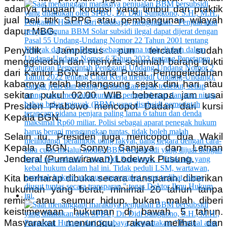
adanya dugaan korupsi yang timbul dari praktik
jual beli titik SPPG atau pembangunan wilayah
dapur MBG.
Penyidik Jampidsus pun tercatat sudah
menggeledah dan menyita sejumlah barang bukti
dari Kantor BGN, Jakarta Pusat. Penggeledahan
kabarnya telah berlangsung sejak dini hari atau
sekitar pukul 02.00 WIB, beberapa jam usai
Presiden Prabowo mencopot Dadan dari kursi
Kepala BGN.
Selain itu, Presiden juga mencopot dua Wakil
Kepala BGN, Sonny Sanjaya dan Letnan
Jenderal (Purnawirawan) Lodewyk Pusung.
Kita berharap dibuka secara transparan, diberikan
hukuman yang berat, minimal 20 tahun tanpa
remisi atau seumur hidup, bukan malah diberi
keistimewaan hukuman di bawah 5 tahun.
Masyarakat menunggu, rakyat melihat dan