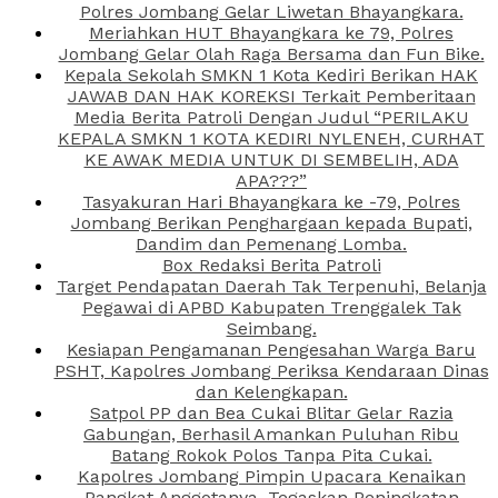
Polres Jombang Gelar Liwetan Bhayangkara.
Meriahkan HUT Bhayangkara ke 79, Polres
Jombang Gelar Olah Raga Bersama dan Fun Bike.
Kepala Sekolah SMKN 1 Kota Kediri Berikan HAK
JAWAB DAN HAK KOREKSI Terkait Pemberitaan
Media Berita Patroli Dengan Judul “PERILAKU
KEPALA SMKN 1 KOTA KEDIRI NYLENEH, CURHAT
KE AWAK MEDIA UNTUK DI SEMBELIH, ADA
APA???”
Tasyakuran Hari Bhayangkara ke -79, Polres
Jombang Berikan Penghargaan kepada Bupati,
Dandim dan Pemenang Lomba.
Box Redaksi Berita Patroli
Target Pendapatan Daerah Tak Terpenuhi, Belanja
Pegawai di APBD Kabupaten Trenggalek Tak
Seimbang.
Kesiapan Pengamanan Pengesahan Warga Baru
PSHT, Kapolres Jombang Periksa Kendaraan Dinas
dan Kelengkapan.
Satpol PP dan Bea Cukai Blitar Gelar Razia
Gabungan, Berhasil Amankan Puluhan Ribu
Batang Rokok Polos Tanpa Pita Cukai.
Kapolres Jombang Pimpin Upacara Kenaikan
Pangkat Anggotanya, Tegaskan Peningkatan