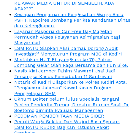
KE AWAK MEDIA UNTUK DI SEMBELIH, ADA
APA???”
Kesiapan Pengamanan Pengesahan Warga Baru
PSHT, Kapolres Jombang Periksa Kendaraan Dinas
dan Kelengkapan.
Layanan Pasporia di Car Free Day Magetan
Permudah Akses Pelayanan Keimigrasian bagi
Masyarakat
LSM RATU Siapkan Aksi Damai, Dorong Audit
Investigatif Menyeluruh Program MBG di Kediri
Meriahkan HUT Bhayangkara ke 79, Polres
Jombang Gelar Olah Raga Bersama dan Fun Bike.
Nasib Kiai Jember Fahim Mawardi Usai Jadi
Tersangka Kasus Pencabulan 11 Santriwati
Notaris di Kediri Dilaporkan ke Polres Kediri Kota,
“Pengacara Jalanan” Kawal Kasus Dugaan
Penggelapan SHM
Oknum Dokter belum lulus Specialis, tangani
Pasien Penderita Tumor, Direktur Rumah Sakit Dr
Soetomo,diminta Evaluasi Managemen
PEDOMAN PEMBERITAAN MEDIA SIBER
Peduli Warga Sekitar Dan Wujud Rasa Syukur,
LSM RATU KEDIRI Bagikan Ratusan Paket
Sembako