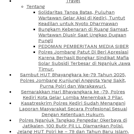
Travel
Tentang
Solidaritas Tanpa Batas, Puluhan
Wartawan Gelar Aksi di Kediri, Tuntut
Keadilan untuk Nyoto Dharmawan
Bungkam Kebenaran di Ruang Samsat,
Wartawan Diusir Saat Ungkap Dugaan
Pungli
PEDOMAN PEMBERITAAN MEDIA SIBER
Polres Jombang Patut Di Beri Apresiasi
Karena Berhasil Bongkar Sindikat Mafia
Solar Subsidi Terbesar di Nganjuk Jawa
Timur.
Sambut HUT Bhayangkara ke-79 Tahun 2025,
Polres Jombang Kunjungi Anggota Yang Sakit,
Purna Polri dan Warakawuri.
Semarakkan Hari Bhayangkara ke -79, Polres
Kediri Kota Gelar Lomba Menembak 3 Pilar.
Kasatreskrim Polres Kediri Sudah Menangani
Laporan Masyarakat Secara Profesional Sesuai
Dengan Ketentuan Hukum.
Polres Nganjuk Tangkap Pengedar Okerbaya di
Jatikalen, 100 Butir Pil LL Diamankan Polisi.
Jelang HUT Polri ke – 79 dan Tahun Baru Islam,