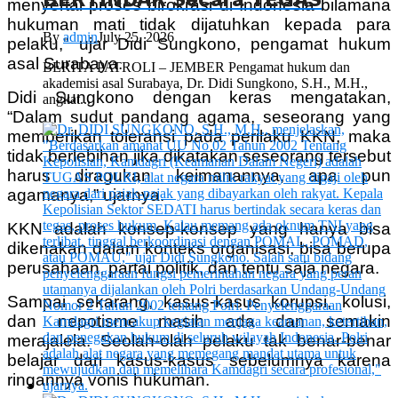
menyertai proses birokrasi di Indonesia bilamana
hukuman mati tidak dijatuhkan kepada para
By
admin
July 25, 2026
pelaku,” ujar Didi Sungkono, pengamat hukum
asal Surabaya.
BERITA PATROLI – JEMBER Pengamat hukum dan
akademisi asal Surabaya, Dr. Didi Sungkono, S.H., M.H.,
Didi Sungkono dengan keras mengatakan,
angkat...
“Dalam sudut pandang agama, seseorang yang
memberikan toleransi pada perilaku KKN, maka
tidak berlebihan jika dikatakan seseorang tersebut
harus diragukan keimanannya, apa pun
agamanya,” ujarnya.
KKN adalah konsep-konsep yang hanya bisa
dikenakan dalam konteks organisasi, bisa berupa
perusahaan, partai politik, dan tentu saja negara.
Sampai sekarang, kasus-kasus korupsi, kolusi,
dan nepotisme masih ada dan semakin
merajalela. Seolah-olah pelaku tak benar-benar
belajar dari kasus-kasus sebelumnya karena
ringannya vonis hukuman.