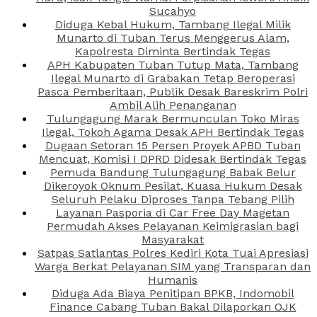
Sucahyo
Diduga Kebal Hukum, Tambang Ilegal Milik
Munarto di Tuban Terus Menggerus Alam,
Kapolresta Diminta Bertindak Tegas
APH Kabupaten Tuban Tutup Mata, Tambang
Ilegal Munarto di Grabakan Tetap Beroperasi
Pasca Pemberitaan, Publik Desak Bareskrim Polri
Ambil Alih Penanganan
Tulungagung Marak Bermunculan Toko Miras
Ilegal, Tokoh Agama Desak APH Bertindak Tegas
Dugaan Setoran 15 Persen Proyek APBD Tuban
Mencuat, Komisi I DPRD Didesak Bertindak Tegas
Pemuda Bandung Tulungagung Babak Belur
Dikeroyok Oknum Pesilat, Kuasa Hukum Desak
Seluruh Pelaku Diproses Tanpa Tebang Pilih
Layanan Pasporia di Car Free Day Magetan
Permudah Akses Pelayanan Keimigrasian bagi
Masyarakat
Satpas Satlantas Polres Kediri Kota Tuai Apresiasi
Warga Berkat Pelayanan SIM yang Transparan dan
Humanis
Diduga Ada Biaya Penitipan BPKB, Indomobil
Finance Cabang Tuban Bakal Dilaporkan OJK