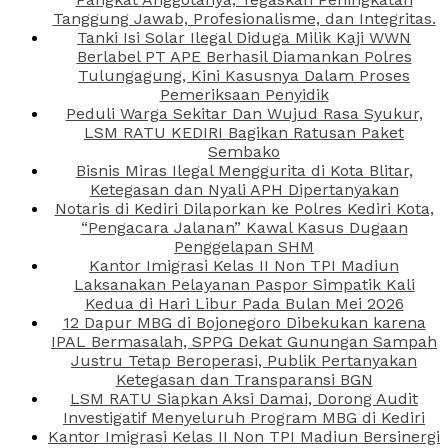
Tanggung Jawab, Profesionalisme, dan Integritas.
Tanki Isi Solar Ilegal Diduga Milik Kaji WWN
Berlabel PT APE Berhasil Diamankan Polres
Tulungagung, Kini Kasusnya Dalam Proses
Pemeriksaan Penyidik
Peduli Warga Sekitar Dan Wujud Rasa Syukur,
LSM RATU KEDIRI Bagikan Ratusan Paket
Sembako
Bisnis Miras Ilegal Menggurita di Kota Blitar,
Ketegasan dan Nyali APH Dipertanyakan
Notaris di Kediri Dilaporkan ke Polres Kediri Kota,
“Pengacara Jalanan” Kawal Kasus Dugaan
Penggelapan SHM
Kantor Imigrasi Kelas II Non TPI Madiun
Laksanakan Pelayanan Paspor Simpatik Kali
Kedua di Hari Libur Pada Bulan Mei 2026
12 Dapur MBG di Bojonegoro Dibekukan karena
IPAL Bermasalah, SPPG Dekat Gunungan Sampah
Justru Tetap Beroperasi, Publik Pertanyakan
Ketegasan dan Transparansi BGN
LSM RATU Siapkan Aksi Damai, Dorong Audit
Investigatif Menyeluruh Program MBG di Kediri
Kantor Imigrasi Kelas II Non TPI Madiun Bersinergi