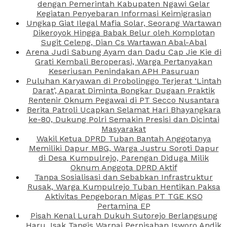
dengan Pemerintah Kabupaten Ngawi Gelar
Kegiatan Penyebaran Informasi Keimigrasian
Ungkap Giat Ilegal Mafia Solar, Seorang Wartawan
Dikeroyok Hingga Babak Belur oleh Komplotan
Sugit Celeng, Dian Cs Wartawan Abal-Abal
Arena Judi Sabung Ayam dan Dadu Cap Jie Kie di
Grati Kembali Beroperasi, Warga Pertanyakan
Keseriusan Penindakan APH Pasuruan
Puluhan Karyawan di Probolinggo Terjerat ‘Lintah
Darat’, Aparat Diminta Bongkar Dugaan Praktik
Rentenir Oknum Pegawai di PT Secco Nusantara
Berita Patroli Ucapkan Selamat Hari Bhayangkara
ke-80, Dukung Polri Semakin Presisi dan Dicintai
Masyarakat
Wakil Ketua DPRD Tuban Bantah Anggotanya
Memiliki Dapur MBG, Warga Justru Soroti Dapur
di Desa Kumpulrejo, Parengan Diduga Milik
Oknum Anggota DPRD Aktif
Tanpa Sosialisasi dan Sebabkan Infrastruktur
Rusak, Warga Kumpulrejo Tuban Hentikan Paksa
Aktivitas Pengeboran Migas PT TGE KSO
Pertamina EP
Pisah Kenal Lurah Dukuh Sutorejo Berlangsung
Haru, Isak Tangis Warnai Perpisahan Isworo Andik