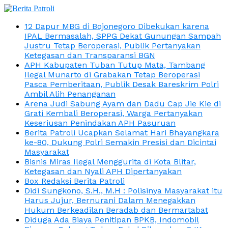
12 Dapur MBG di Bojonegoro Dibekukan karena
IPAL Bermasalah, SPPG Dekat Gunungan Sampah
Justru Tetap Beroperasi, Publik Pertanyakan
Ketegasan dan Transparansi BGN
APH Kabupaten Tuban Tutup Mata, Tambang
Ilegal Munarto di Grabakan Tetap Beroperasi
Pasca Pemberitaan, Publik Desak Bareskrim Polri
Ambil Alih Penanganan
Arena Judi Sabung Ayam dan Dadu Cap Jie Kie di
Grati Kembali Beroperasi, Warga Pertanyakan
Keseriusan Penindakan APH Pasuruan
Berita Patroli Ucapkan Selamat Hari Bhayangkara
ke-80, Dukung Polri Semakin Presisi dan Dicintai
Masyarakat
Bisnis Miras Ilegal Menggurita di Kota Blitar,
Ketegasan dan Nyali APH Dipertanyakan
Box Redaksi Berita Patroli
Didi Sungkono, S.H., M.H : Polisinya Masyarakat itu
Harus Jujur, Bernurani Dalam Menegakkan
Hukum Berkeadilan Beradab dan Bermartabat
Diduga Ada Biaya Penitipan BPKB, Indomobil