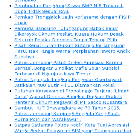
Pembuatan Panggung Siswa SMP N 5 Tuban di
Duga Tidak Sesuai RAB.
Pemkab Trenggalek Jalin Kerjasama dengan FISIP
Unair
Pemuda Bandung Tulungagung Babak Belur
Dikeroyok Oknum Pesilat, Kuasa Hukum Desak
Seluruh Pelaku Diproses Tanpa Tebang Pilih
Pisah Kenal Lurah Dukuh Sutorejo Berlangsung
Haru, Isak Tangis Warnai Perpisahan Isworo Andik
Sucahyo
Polres Jombang Patut Di Beri Apresiasi Karena
Berhasil Bongkar Sindikat Mafia Solar Subsidi
Terbesar di Nganjuk Jawa Timur.
Polres Nganjuk Tangkap Pengedar Okerbaya di
Jatikalen, 100 Butir Pil LL Diamankan Polisi.
Puluhan Karyawan di Probolinggo Terjerat ‘Lintah
Darat’, Aparat Diminta Bongkar Dugaan Praktik
Rentenir Oknum Pegawai di PT Secco Nusantara
Sambut HUT Bhayangkara ke-79 Tahun 2025,
Polres Jombang Kunjungi Anggota Yang Sakit,
Purna Polri dan Warakawuri.
Satpas Satlantas Polres Kediri Kota Tuai Apresiasi
Warga Berkat Pelayanan SIM yang Transparan dan