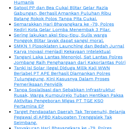
Humanis
Satpol PP dan Bea Cukai Blitar Gelar Razia
Gabungan, Berhasil Amankan Puluhan Ribu
Batang Rokok Polos Tanpa Pita Cukai.
Semarakkan Hari Bhayangkara ke -79, Polres
Kediri Kota Gelar Lomba Menembak 3 Pilar.
Sering lakukan aksi tipu-tipu, Sulis warga
Ponggok Blitar layak dapat sangsi moral.
SMKN 1 Plosoklaten Launching dan Bedah Jurnal
Karya Inovasi menjadi Kekayaan Intelektual
Tangani Laka Lantas Menonjol, Sat Lantas Polres
Jombang Raih Penghargaan dari Kakorlantas Polri
Tanki Isi Solar Ilegal Diduga Milik Kaji WWN
Berlabel PT APE Berhasil Diamankan Polres
Tulungagung, Kini Kasusnya Dalam Proses
Pemeriksaan Penyidik
Tanpa Sosialisasi dan Sebabkan Infrastruktur
Rusak, Warga Kumpulrejo Tuban Hentikan Paksa
Aktivitas Pengeboran Migas PT TGE KSO
Pertamina EP
Target Pendapatan Daerah Tak Terpenuhi, Belanja
Pegawai di APBD Kabupaten Trenggalek Tak
Seimbang.
Tasyakuran Hari Bhayangkara ke -79, Polres