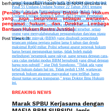
berharap, keadilan masih ada di NKRI tercinta ini.
(Penulis adalah alumnus Doktor Ilmu Hukum
yang juga berprofesi sebagai wartawan,
pengamat hukum, dan Direktur Lembaga
Bantuan Hukum Rastra Justitia)
Post Views:
21
BREAKING NEWS
Marak SPBU Kerjasama dengan
MAFIA BBM SUBSIDI Jenis