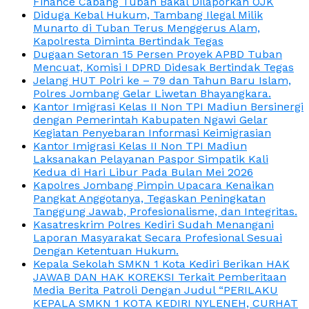
Finance Cabang Tuban Bakal Dilaporkan OJK
Diduga Kebal Hukum, Tambang Ilegal Milik
Munarto di Tuban Terus Menggerus Alam,
Kapolresta Diminta Bertindak Tegas
Dugaan Setoran 15 Persen Proyek APBD Tuban
Mencuat, Komisi I DPRD Didesak Bertindak Tegas
Jelang HUT Polri ke – 79 dan Tahun Baru Islam,
Polres Jombang Gelar Liwetan Bhayangkara.
Kantor Imigrasi Kelas II Non TPI Madiun Bersinergi
dengan Pemerintah Kabupaten Ngawi Gelar
Kegiatan Penyebaran Informasi Keimigrasian
Kantor Imigrasi Kelas II Non TPI Madiun
Laksanakan Pelayanan Paspor Simpatik Kali
Kedua di Hari Libur Pada Bulan Mei 2026
Kapolres Jombang Pimpin Upacara Kenaikan
Pangkat Anggotanya, Tegaskan Peningkatan
Tanggung Jawab, Profesionalisme, dan Integritas.
Kasatreskrim Polres Kediri Sudah Menangani
Laporan Masyarakat Secara Profesional Sesuai
Dengan Ketentuan Hukum.
Kepala Sekolah SMKN 1 Kota Kediri Berikan HAK
JAWAB DAN HAK KOREKSI Terkait Pemberitaan
Media Berita Patroli Dengan Judul “PERILAKU
KEPALA SMKN 1 KOTA KEDIRI NYLENEH, CURHAT