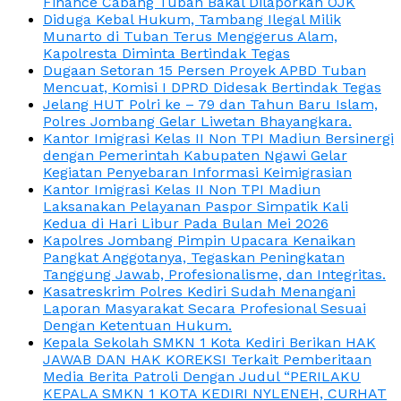
Finance Cabang Tuban Bakal Dilaporkan OJK
Diduga Kebal Hukum, Tambang Ilegal Milik
Munarto di Tuban Terus Menggerus Alam,
Kapolresta Diminta Bertindak Tegas
Dugaan Setoran 15 Persen Proyek APBD Tuban
Mencuat, Komisi I DPRD Didesak Bertindak Tegas
Jelang HUT Polri ke – 79 dan Tahun Baru Islam,
Polres Jombang Gelar Liwetan Bhayangkara.
Kantor Imigrasi Kelas II Non TPI Madiun Bersinergi
dengan Pemerintah Kabupaten Ngawi Gelar
Kegiatan Penyebaran Informasi Keimigrasian
Kantor Imigrasi Kelas II Non TPI Madiun
Laksanakan Pelayanan Paspor Simpatik Kali
Kedua di Hari Libur Pada Bulan Mei 2026
Kapolres Jombang Pimpin Upacara Kenaikan
Pangkat Anggotanya, Tegaskan Peningkatan
Tanggung Jawab, Profesionalisme, dan Integritas.
Kasatreskrim Polres Kediri Sudah Menangani
Laporan Masyarakat Secara Profesional Sesuai
Dengan Ketentuan Hukum.
Kepala Sekolah SMKN 1 Kota Kediri Berikan HAK
JAWAB DAN HAK KOREKSI Terkait Pemberitaan
Media Berita Patroli Dengan Judul “PERILAKU
KEPALA SMKN 1 KOTA KEDIRI NYLENEH, CURHAT