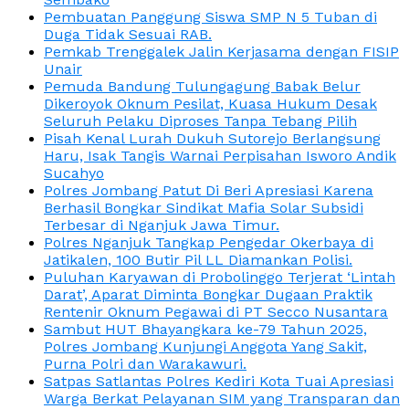
Pembuatan Panggung Siswa SMP N 5 Tuban di
Duga Tidak Sesuai RAB.
Pemkab Trenggalek Jalin Kerjasama dengan FISIP
Unair
Pemuda Bandung Tulungagung Babak Belur
Dikeroyok Oknum Pesilat, Kuasa Hukum Desak
Seluruh Pelaku Diproses Tanpa Tebang Pilih
Pisah Kenal Lurah Dukuh Sutorejo Berlangsung
Haru, Isak Tangis Warnai Perpisahan Isworo Andik
Sucahyo
Polres Jombang Patut Di Beri Apresiasi Karena
Berhasil Bongkar Sindikat Mafia Solar Subsidi
Terbesar di Nganjuk Jawa Timur.
Polres Nganjuk Tangkap Pengedar Okerbaya di
Jatikalen, 100 Butir Pil LL Diamankan Polisi.
Puluhan Karyawan di Probolinggo Terjerat ‘Lintah
Darat’, Aparat Diminta Bongkar Dugaan Praktik
Rentenir Oknum Pegawai di PT Secco Nusantara
Sambut HUT Bhayangkara ke-79 Tahun 2025,
Polres Jombang Kunjungi Anggota Yang Sakit,
Purna Polri dan Warakawuri.
Satpas Satlantas Polres Kediri Kota Tuai Apresiasi
Warga Berkat Pelayanan SIM yang Transparan dan