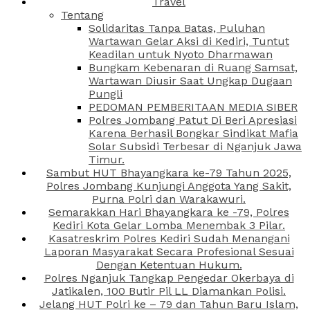
Travel
Tentang
Solidaritas Tanpa Batas, Puluhan
Wartawan Gelar Aksi di Kediri, Tuntut
Keadilan untuk Nyoto Dharmawan
Bungkam Kebenaran di Ruang Samsat,
Wartawan Diusir Saat Ungkap Dugaan
Pungli
PEDOMAN PEMBERITAAN MEDIA SIBER
Polres Jombang Patut Di Beri Apresiasi
Karena Berhasil Bongkar Sindikat Mafia
Solar Subsidi Terbesar di Nganjuk Jawa
Timur.
Sambut HUT Bhayangkara ke-79 Tahun 2025,
Polres Jombang Kunjungi Anggota Yang Sakit,
Purna Polri dan Warakawuri.
Semarakkan Hari Bhayangkara ke -79, Polres
Kediri Kota Gelar Lomba Menembak 3 Pilar.
Kasatreskrim Polres Kediri Sudah Menangani
Laporan Masyarakat Secara Profesional Sesuai
Dengan Ketentuan Hukum.
Polres Nganjuk Tangkap Pengedar Okerbaya di
Jatikalen, 100 Butir Pil LL Diamankan Polisi.
Jelang HUT Polri ke – 79 dan Tahun Baru Islam,