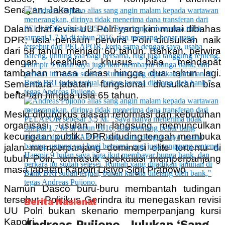
Senayan, Jakarta.
Dalam draf revisi UU Polri yang kini mulai dibahas
DPR, usia pensiun perwira Polri diusulkan naik
dari 58 tahun menjadi 60 tahun. Bahkan, perwira
dengan keahlian khusus bisa mendapat
tambahan masa dinas hingga dua tahun lagi.
Sementara jabatan fungsional diusulkan bisa
bertahan hingga usia 65 tahun.
Meski dibungkus alasan reformasi dan kebutuhan
organisasi, usulan ini langsung memunculkan
kecurigaan publik. DPR dituding tengah membuka
jalan memperpanjang dominasi elite tertentu di
tubuh Polri, termasuk spekulasi memperpanjang
masa jabatan Kapolri Listyo Sigit Prabowo.
Namun Dasco buru-buru membantah tudingan
tersebut. Politikus Gerindra itu menegaskan revisi
Berita Nasional
UU Polri bukan skenario memperpanjang kursi
Kapolri.
Andreas Pujiono, Julukan ‘Sang