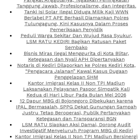
Tanggung Jawab, Profesionalisme, dan Integritas.
Tanki Isi Solar Ilegal Diduga Milik Kaji WWN
Berlabel PT APE Berhasil Diamankan Polres
Tulungagung, Kini Kasusnya Dalam Proses
Pemeriksaan Penyidik
Peduli Warga Sekitar Dan Wujud Rasa Syukur,
LSM RATU KEDIRI Bagikan Ratusan Paket
Sembako
Bisnis Miras Ilegal Menggurita di Kota Blitar,
Ketegasan dan Nyali APH Dipertanyakan
Notaris di Kediri Dilaporkan ke Polres Kediri Kota,
“Pengacara Jalanan” Kawal Kasus Dugaan
Penggelapan SHM
Kantor Imigrasi Kelas II Non TPI Madiun
Laksanakan Pelayanan Paspor Simpatik Kali
Kedua di Hari Libur Pada Bulan Mei 2026
12 Dapur MBG di Bojonegoro Dibekukan karena
IPAL Bermasalah, SPPG Dekat Gunungan Sampah
Justru Tetap Beroperasi, Publik Pertanyakan
Ketegasan dan Transparansi BGN
LSM RATU Siapkan Aksi Damai, Dorong Audit
Investigatif Menyeluruh Program MBG di Kediri
Kantor Imigrasi Kelas II Non TPI Madiun Bersinergi