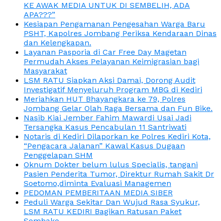
KE AWAK MEDIA UNTUK DI SEMBELIH, ADA
APA???”
Kesiapan Pengamanan Pengesahan Warga Baru
PSHT, Kapolres Jombang Periksa Kendaraan Dinas
dan Kelengkapan.
Layanan Pasporia di Car Free Day Magetan
Permudah Akses Pelayanan Keimigrasian bagi
Masyarakat
LSM RATU Siapkan Aksi Damai, Dorong Audit
Investigatif Menyeluruh Program MBG di Kediri
Meriahkan HUT Bhayangkara ke 79, Polres
Jombang Gelar Olah Raga Bersama dan Fun Bike.
Nasib Kiai Jember Fahim Mawardi Usai Jadi
Tersangka Kasus Pencabulan 11 Santriwati
Notaris di Kediri Dilaporkan ke Polres Kediri Kota,
“Pengacara Jalanan” Kawal Kasus Dugaan
Penggelapan SHM
Oknum Dokter belum lulus Specialis, tangani
Pasien Penderita Tumor, Direktur Rumah Sakit Dr
Soetomo,diminta Evaluasi Managemen
PEDOMAN PEMBERITAAN MEDIA SIBER
Peduli Warga Sekitar Dan Wujud Rasa Syukur,
LSM RATU KEDIRI Bagikan Ratusan Paket
Sembako