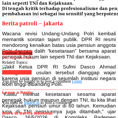
lain seperti TNI dan Kejaksaan.
Di tengah kritik terhadap profesionalisme dan pen
pembahasan ini sebagai isu sensitif yang berpoten
Berita patroli – jakarta
Wacana revisi Undang-Undang Polri kembali
memantik sorotan tajam publik. DPR RI resmi
mendorong kenaikan batas usia pensiun anggota
Polri dengan dalih “kesetaraan” bersama aparat
Continue Reading
penegak hukum lain seperti TNI dan Kejaksaan.
You may also like...
Related Topics:
Wakil Ketua DPR RI Sufmi Dasco Ahmad
menegaskan usulan tersebut dianggap wajar
Click to comment
karena usia pensiun di sejumlah institusi negara
You must be logged in to post a comment
Login
lebih tinggi dibanding Polri.
Leave a Reply
“Kalau melihat kesetaraan sesama aparat
penegak hukum maupun dengan TNI, itu kita lihat
You must be
logged in
to post a comment.
Kejaksaan pensiun umur di 60 tahun. Kemudian
juga di TNI pensiunnya juga ditambah,” ujar
More in Berita Nasional
Dasco, 26/5/2026 di
Kompleks Parlemen