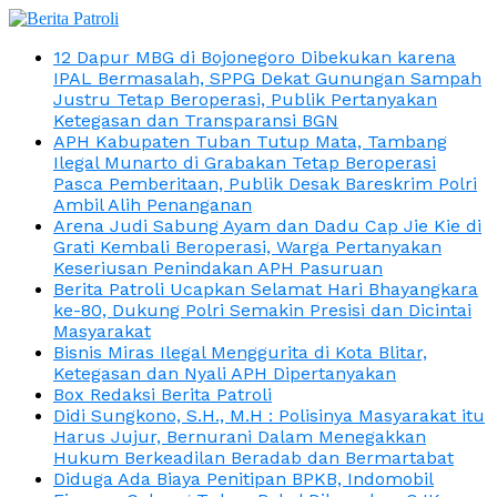
12 Dapur MBG di Bojonegoro Dibekukan karena
IPAL Bermasalah, SPPG Dekat Gunungan Sampah
Justru Tetap Beroperasi, Publik Pertanyakan
Ketegasan dan Transparansi BGN
APH Kabupaten Tuban Tutup Mata, Tambang
Ilegal Munarto di Grabakan Tetap Beroperasi
Pasca Pemberitaan, Publik Desak Bareskrim Polri
Ambil Alih Penanganan
Arena Judi Sabung Ayam dan Dadu Cap Jie Kie di
Grati Kembali Beroperasi, Warga Pertanyakan
Keseriusan Penindakan APH Pasuruan
Berita Patroli Ucapkan Selamat Hari Bhayangkara
ke-80, Dukung Polri Semakin Presisi dan Dicintai
Masyarakat
Bisnis Miras Ilegal Menggurita di Kota Blitar,
Ketegasan dan Nyali APH Dipertanyakan
Box Redaksi Berita Patroli
Didi Sungkono, S.H., M.H : Polisinya Masyarakat itu
Harus Jujur, Bernurani Dalam Menegakkan
Hukum Berkeadilan Beradab dan Bermartabat
Diduga Ada Biaya Penitipan BPKB, Indomobil