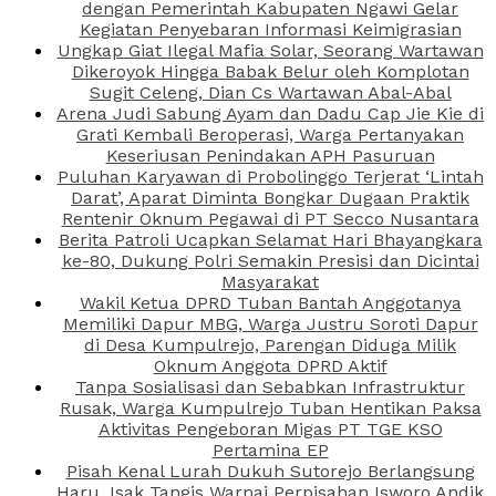
dengan Pemerintah Kabupaten Ngawi Gelar
Kegiatan Penyebaran Informasi Keimigrasian
Ungkap Giat Ilegal Mafia Solar, Seorang Wartawan
Dikeroyok Hingga Babak Belur oleh Komplotan
Sugit Celeng, Dian Cs Wartawan Abal-Abal
Arena Judi Sabung Ayam dan Dadu Cap Jie Kie di
Grati Kembali Beroperasi, Warga Pertanyakan
Keseriusan Penindakan APH Pasuruan
Puluhan Karyawan di Probolinggo Terjerat ‘Lintah
Darat’, Aparat Diminta Bongkar Dugaan Praktik
Rentenir Oknum Pegawai di PT Secco Nusantara
Berita Patroli Ucapkan Selamat Hari Bhayangkara
ke-80, Dukung Polri Semakin Presisi dan Dicintai
Masyarakat
Wakil Ketua DPRD Tuban Bantah Anggotanya
Memiliki Dapur MBG, Warga Justru Soroti Dapur
di Desa Kumpulrejo, Parengan Diduga Milik
Oknum Anggota DPRD Aktif
Tanpa Sosialisasi dan Sebabkan Infrastruktur
Rusak, Warga Kumpulrejo Tuban Hentikan Paksa
Aktivitas Pengeboran Migas PT TGE KSO
Pertamina EP
Pisah Kenal Lurah Dukuh Sutorejo Berlangsung
Haru, Isak Tangis Warnai Perpisahan Isworo Andik