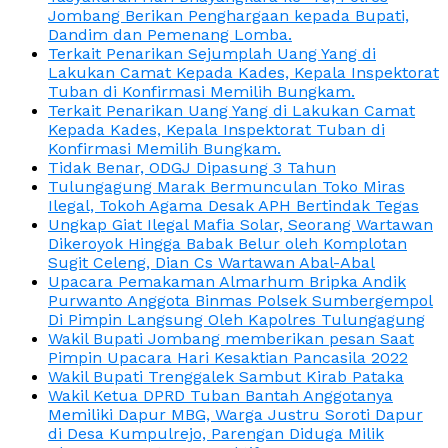
Jombang Berikan Penghargaan kepada Bupati,
Dandim dan Pemenang Lomba.
Terkait Penarikan Sejumplah Uang Yang di
Lakukan Camat Kepada Kades, Kepala Inspektorat
Tuban di Konfirmasi Memilih Bungkam.
Terkait Penarikan Uang Yang di Lakukan Camat
Kepada Kades, Kepala Inspektorat Tuban di
Konfirmasi Memilih Bungkam.
Tidak Benar, ODGJ Dipasung 3 Tahun
Tulungagung Marak Bermunculan Toko Miras
Ilegal, Tokoh Agama Desak APH Bertindak Tegas
Ungkap Giat Ilegal Mafia Solar, Seorang Wartawan
Dikeroyok Hingga Babak Belur oleh Komplotan
Sugit Celeng, Dian Cs Wartawan Abal-Abal
Upacara Pemakaman Almarhum Bripka Andik
Purwanto Anggota Binmas Polsek Sumbergempol
Di Pimpin Langsung Oleh Kapolres Tulungagung
Wakil Bupati Jombang memberikan pesan Saat
Pimpin Upacara Hari Kesaktian Pancasila 2022
Wakil Bupati Trenggalek Sambut Kirab Pataka
Wakil Ketua DPRD Tuban Bantah Anggotanya
Memiliki Dapur MBG, Warga Justru Soroti Dapur
di Desa Kumpulrejo, Parengan Diduga Milik