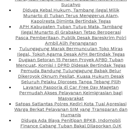
Sucahyo
Diduga Kebal Hukum, Tambang Ilegal Milik
Munarto di Tuban Terus Menggerus Alam,
Kapolresta Diminta Bertindak Tegas
APH Kabupaten Tuban Tutup Mata, Tambang
Ilegal Munarto di Grabakan Tetap Beroperasi
Pasca Pemberitaan, Publik Desak Bareskrim Polri
Ambil Alih Penanganan
Tulungagung Marak Bermunculan Toko Miras
Ilegal, Tokoh Agama Desak APH Bertindak Tegas
Dugaan Setoran 15 Persen Proyek APBD Tuban
Mencuat, Komisi I DPRD Didesak Bertindak Tegas
Pemuda Bandung Tulungagung Babak Belur
Dikeroyok Oknum Pesilat, Kuasa Hukum Desak
Seluruh Pelaku Diproses Tanpa Tebang Pilih
Layanan Pasporia di Car Free Day Magetan
Permudah Akses Pelayanan Keimigrasian bagi
Masyarakat
Satpas Satlantas Polres Kediri Kota Tuai Apresiasi
Warga Berkat Pelayanan SIM yang Transparan dan
Humanis
Diduga Ada Biaya Penitipan BPKB, Indomobil
Finance Cabang Tuban Bakal Dilaporkan OJK