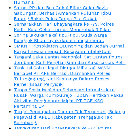
Humanis
Satpol PP dan Bea Cukai Blitar Gelar Razia
Gabungan, Berhasil Amankan Puluhan Ribu
Batang Rokok Polos Tanpa Pita Cukai.
Semarakkan Hari Bhayangkara ke -79, Polres
Kediri Kota Gelar Lomba Menembak 3 Pilar.
Sering lakukan aksi tipu-tipu, Sulis warga
Ponggok Blitar layak dapat sangsi moral.
SMKN 1 Plosoklaten Launching dan Bedah Jurnal
Karya Inovasi menjadi Kekayaan Intelektual
Tangani Laka Lantas Menonjol, Sat Lantas Polres
Jombang Raih Penghargaan dari Kakorlantas Polri
Tanki Isi Solar Ilegal Diduga Milik Kaji WWN
Berlabel PT APE Berhasil Diamankan Polres
Tulungagung, Kini Kasusnya Dalam Proses
Pemeriksaan Penyidik
Tanpa Sosialisasi dan Sebabkan Infrastruktur
Rusak, Warga Kumpulrejo Tuban Hentikan Paksa
Aktivitas Pengeboran Migas PT TGE KSO
Pertamina EP
Target Pendapatan Daerah Tak Terpenuhi, Belanja
Pegawai di APBD Kabupaten Trenggalek Tak
Seimbang.
Tasyakuran Hari Bhayangkara ke -79, Polres