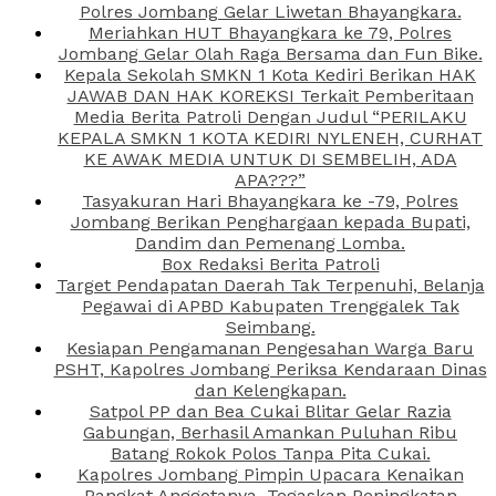
Polres Jombang Gelar Liwetan Bhayangkara.
Meriahkan HUT Bhayangkara ke 79, Polres
Jombang Gelar Olah Raga Bersama dan Fun Bike.
Kepala Sekolah SMKN 1 Kota Kediri Berikan HAK
JAWAB DAN HAK KOREKSI Terkait Pemberitaan
Media Berita Patroli Dengan Judul “PERILAKU
KEPALA SMKN 1 KOTA KEDIRI NYLENEH, CURHAT
KE AWAK MEDIA UNTUK DI SEMBELIH, ADA
APA???”
Tasyakuran Hari Bhayangkara ke -79, Polres
Jombang Berikan Penghargaan kepada Bupati,
Dandim dan Pemenang Lomba.
Box Redaksi Berita Patroli
Target Pendapatan Daerah Tak Terpenuhi, Belanja
Pegawai di APBD Kabupaten Trenggalek Tak
Seimbang.
Kesiapan Pengamanan Pengesahan Warga Baru
PSHT, Kapolres Jombang Periksa Kendaraan Dinas
dan Kelengkapan.
Satpol PP dan Bea Cukai Blitar Gelar Razia
Gabungan, Berhasil Amankan Puluhan Ribu
Batang Rokok Polos Tanpa Pita Cukai.
Kapolres Jombang Pimpin Upacara Kenaikan
Pangkat Anggotanya, Tegaskan Peningkatan