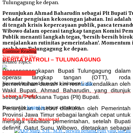
Penunjukan Ahmad Baharudin sebagai Plt Bupati 
sekadar pengisian kekosongan jabatan. Ini adala
di tengah krisis kepercayaan publik, pasca tersan
Wibowo dalam operasi tangkap tangan Komisi Pem
Publik menanti langkah tegas, ‘bersih-bersih birok
menjalankan rutinitas pemerintahan’. Momentum
arah baru Tulungagung ke depan.
Continue Reading
You may also like...
BERITA PATROLI – TULUNGAGUNG
Related Topics:
Pascapenangkapan Bupati Tulungagung dalam
Click to comment
operasi tangkap tangan (OTT), roda
pemerintahan daerah kini resmi dikendalikan oleh
You must be logged in to post a comment
Login
Wakil Bupati, Ahmad Baharudin, yang ditunjuk
Leave a Reply
sebagai Pelaksana Tugas (Plt) Bupati.
You must be
logged in
to post a comment.
Penunjukan tersebut dilakukan oleh Pemerintah
Provinsi Jawa Timur sebagai langkah cepat untuk
More in Berita Nasional
menjaga stabilitas pemerintahan, setelah Bupati
definitif, Gatut Sunu Wibowo, ditetapkan sebagai