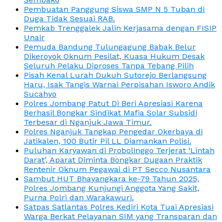
Pembuatan Panggung Siswa SMP N 5 Tuban di
Duga Tidak Sesuai RAB.
Pemkab Trenggalek Jalin Kerjasama dengan FISIP
Unair
Pemuda Bandung Tulungagung Babak Belur
Dikeroyok Oknum Pesilat, Kuasa Hukum Desak
Seluruh Pelaku Diproses Tanpa Tebang Pilih
Pisah Kenal Lurah Dukuh Sutorejo Berlangsung
Haru, Isak Tangis Warnai Perpisahan Isworo Andik
Sucahyo
Polres Jombang Patut Di Beri Apresiasi Karena
Berhasil Bongkar Sindikat Mafia Solar Subsidi
Terbesar di Nganjuk Jawa Timur.
Polres Nganjuk Tangkap Pengedar Okerbaya di
Jatikalen, 100 Butir Pil LL Diamankan Polisi.
Puluhan Karyawan di Probolinggo Terjerat ‘Lintah
Darat’, Aparat Diminta Bongkar Dugaan Praktik
Rentenir Oknum Pegawai di PT Secco Nusantara
Sambut HUT Bhayangkara ke-79 Tahun 2025,
Polres Jombang Kunjungi Anggota Yang Sakit,
Purna Polri dan Warakawuri.
Satpas Satlantas Polres Kediri Kota Tuai Apresiasi
Warga Berkat Pelayanan SIM yang Transparan dan