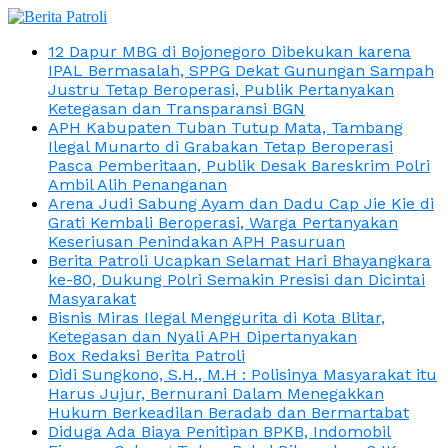
12 Dapur MBG di Bojonegoro Dibekukan karena
IPAL Bermasalah, SPPG Dekat Gunungan Sampah
Justru Tetap Beroperasi, Publik Pertanyakan
Ketegasan dan Transparansi BGN
APH Kabupaten Tuban Tutup Mata, Tambang
Ilegal Munarto di Grabakan Tetap Beroperasi
Pasca Pemberitaan, Publik Desak Bareskrim Polri
Ambil Alih Penanganan
Arena Judi Sabung Ayam dan Dadu Cap Jie Kie di
Grati Kembali Beroperasi, Warga Pertanyakan
Keseriusan Penindakan APH Pasuruan
Berita Patroli Ucapkan Selamat Hari Bhayangkara
ke-80, Dukung Polri Semakin Presisi dan Dicintai
Masyarakat
Bisnis Miras Ilegal Menggurita di Kota Blitar,
Ketegasan dan Nyali APH Dipertanyakan
Box Redaksi Berita Patroli
Didi Sungkono, S.H., M.H : Polisinya Masyarakat itu
Harus Jujur, Bernurani Dalam Menegakkan
Hukum Berkeadilan Beradab dan Bermartabat
Diduga Ada Biaya Penitipan BPKB, Indomobil