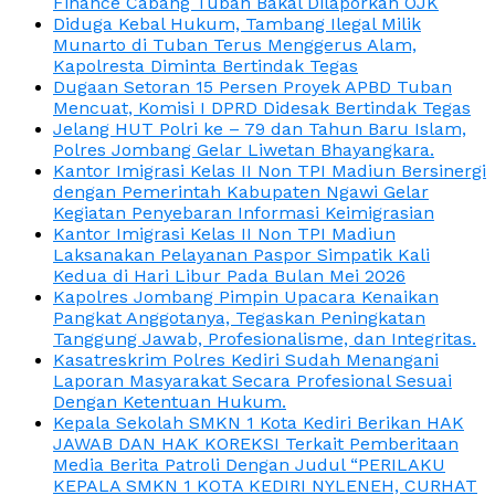
Finance Cabang Tuban Bakal Dilaporkan OJK
Diduga Kebal Hukum, Tambang Ilegal Milik
Munarto di Tuban Terus Menggerus Alam,
Kapolresta Diminta Bertindak Tegas
Dugaan Setoran 15 Persen Proyek APBD Tuban
Mencuat, Komisi I DPRD Didesak Bertindak Tegas
Jelang HUT Polri ke – 79 dan Tahun Baru Islam,
Polres Jombang Gelar Liwetan Bhayangkara.
Kantor Imigrasi Kelas II Non TPI Madiun Bersinergi
dengan Pemerintah Kabupaten Ngawi Gelar
Kegiatan Penyebaran Informasi Keimigrasian
Kantor Imigrasi Kelas II Non TPI Madiun
Laksanakan Pelayanan Paspor Simpatik Kali
Kedua di Hari Libur Pada Bulan Mei 2026
Kapolres Jombang Pimpin Upacara Kenaikan
Pangkat Anggotanya, Tegaskan Peningkatan
Tanggung Jawab, Profesionalisme, dan Integritas.
Kasatreskrim Polres Kediri Sudah Menangani
Laporan Masyarakat Secara Profesional Sesuai
Dengan Ketentuan Hukum.
Kepala Sekolah SMKN 1 Kota Kediri Berikan HAK
JAWAB DAN HAK KOREKSI Terkait Pemberitaan
Media Berita Patroli Dengan Judul “PERILAKU
KEPALA SMKN 1 KOTA KEDIRI NYLENEH, CURHAT