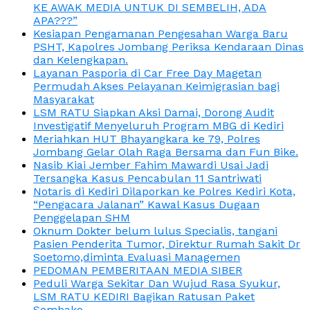
KE AWAK MEDIA UNTUK DI SEMBELIH, ADA
APA???”
Kesiapan Pengamanan Pengesahan Warga Baru
PSHT, Kapolres Jombang Periksa Kendaraan Dinas
dan Kelengkapan.
Layanan Pasporia di Car Free Day Magetan
Permudah Akses Pelayanan Keimigrasian bagi
Masyarakat
LSM RATU Siapkan Aksi Damai, Dorong Audit
Investigatif Menyeluruh Program MBG di Kediri
Meriahkan HUT Bhayangkara ke 79, Polres
Jombang Gelar Olah Raga Bersama dan Fun Bike.
Nasib Kiai Jember Fahim Mawardi Usai Jadi
Tersangka Kasus Pencabulan 11 Santriwati
Notaris di Kediri Dilaporkan ke Polres Kediri Kota,
“Pengacara Jalanan” Kawal Kasus Dugaan
Penggelapan SHM
Oknum Dokter belum lulus Specialis, tangani
Pasien Penderita Tumor, Direktur Rumah Sakit Dr
Soetomo,diminta Evaluasi Managemen
PEDOMAN PEMBERITAAN MEDIA SIBER
Peduli Warga Sekitar Dan Wujud Rasa Syukur,
LSM RATU KEDIRI Bagikan Ratusan Paket
Sembako