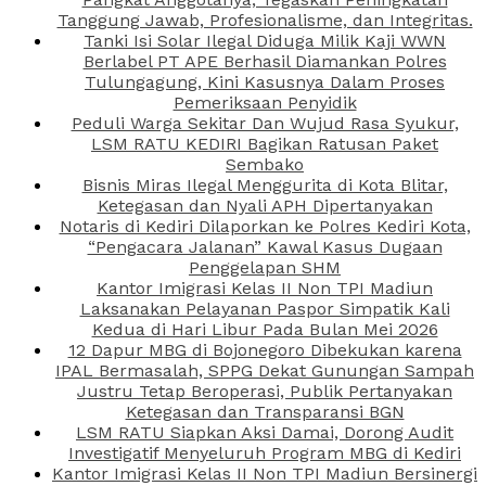
Tanggung Jawab, Profesionalisme, dan Integritas.
Tanki Isi Solar Ilegal Diduga Milik Kaji WWN
Berlabel PT APE Berhasil Diamankan Polres
Tulungagung, Kini Kasusnya Dalam Proses
Pemeriksaan Penyidik
Peduli Warga Sekitar Dan Wujud Rasa Syukur,
LSM RATU KEDIRI Bagikan Ratusan Paket
Sembako
Bisnis Miras Ilegal Menggurita di Kota Blitar,
Ketegasan dan Nyali APH Dipertanyakan
Notaris di Kediri Dilaporkan ke Polres Kediri Kota,
“Pengacara Jalanan” Kawal Kasus Dugaan
Penggelapan SHM
Kantor Imigrasi Kelas II Non TPI Madiun
Laksanakan Pelayanan Paspor Simpatik Kali
Kedua di Hari Libur Pada Bulan Mei 2026
12 Dapur MBG di Bojonegoro Dibekukan karena
IPAL Bermasalah, SPPG Dekat Gunungan Sampah
Justru Tetap Beroperasi, Publik Pertanyakan
Ketegasan dan Transparansi BGN
LSM RATU Siapkan Aksi Damai, Dorong Audit
Investigatif Menyeluruh Program MBG di Kediri
Kantor Imigrasi Kelas II Non TPI Madiun Bersinergi