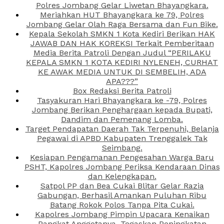
Polres Jombang Gelar Liwetan Bhayangkara.
Meriahkan HUT Bhayangkara ke 79, Polres
Jombang Gelar Olah Raga Bersama dan Fun Bike.
Kepala Sekolah SMKN 1 Kota Kediri Berikan HAK
JAWAB DAN HAK KOREKSI Terkait Pemberitaan
Media Berita Patroli Dengan Judul “PERILAKU
KEPALA SMKN 1 KOTA KEDIRI NYLENEH, CURHAT
KE AWAK MEDIA UNTUK DI SEMBELIH, ADA
APA???”
Box Redaksi Berita Patroli
Tasyakuran Hari Bhayangkara ke -79, Polres
Jombang Berikan Penghargaan kepada Bupati,
Dandim dan Pemenang Lomba.
Target Pendapatan Daerah Tak Terpenuhi, Belanja
Pegawai di APBD Kabupaten Trenggalek Tak
Seimbang.
Kesiapan Pengamanan Pengesahan Warga Baru
PSHT, Kapolres Jombang Periksa Kendaraan Dinas
dan Kelengkapan.
Satpol PP dan Bea Cukai Blitar Gelar Razia
Gabungan, Berhasil Amankan Puluhan Ribu
Batang Rokok Polos Tanpa Pita Cukai.
Kapolres Jombang Pimpin Upacara Kenaikan
Pangkat Anggotanya, Tegaskan Peningkatan