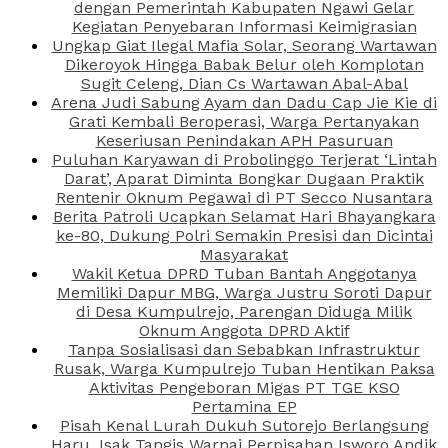
dengan Pemerintah Kabupaten Ngawi Gelar
Kegiatan Penyebaran Informasi Keimigrasian
Ungkap Giat Ilegal Mafia Solar, Seorang Wartawan
Dikeroyok Hingga Babak Belur oleh Komplotan
Sugit Celeng, Dian Cs Wartawan Abal-Abal
Arena Judi Sabung Ayam dan Dadu Cap Jie Kie di
Grati Kembali Beroperasi, Warga Pertanyakan
Keseriusan Penindakan APH Pasuruan
Puluhan Karyawan di Probolinggo Terjerat ‘Lintah
Darat’, Aparat Diminta Bongkar Dugaan Praktik
Rentenir Oknum Pegawai di PT Secco Nusantara
Berita Patroli Ucapkan Selamat Hari Bhayangkara
ke-80, Dukung Polri Semakin Presisi dan Dicintai
Masyarakat
Wakil Ketua DPRD Tuban Bantah Anggotanya
Memiliki Dapur MBG, Warga Justru Soroti Dapur
di Desa Kumpulrejo, Parengan Diduga Milik
Oknum Anggota DPRD Aktif
Tanpa Sosialisasi dan Sebabkan Infrastruktur
Rusak, Warga Kumpulrejo Tuban Hentikan Paksa
Aktivitas Pengeboran Migas PT TGE KSO
Pertamina EP
Pisah Kenal Lurah Dukuh Sutorejo Berlangsung
Haru, Isak Tangis Warnai Perpisahan Isworo Andik