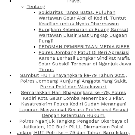
Travel
Tentang
Solidaritas Tanpa Batas, Puluhan
Wartawan Gelar Aksi di Kediri, Tuntut
Keadilan untuk Nyoto Dharmawan
Bungkam Kebenaran di Ruang Samsat,
Wartawan Diusir Saat Ungkap Dugaan
Pungli
PEDOMAN PEMBERITAAN MEDIA SIBER
Polres Jombang Patut Di Beri Apresiasi
Karena Berhasil Bongkar Sindikat Mafia
Solar Subsidi Terbesar di Nganjuk Jawa
Timur.
Sambut HUT Bhayangkara ke-79 Tahun 2025,
Polres Jombang Kunjungi Anggota Yang Sakit,
Purna Polri dan Warakawuri.
Semarakkan Hari Bhayangkara ke -79, Polres
Kediri Kota Gelar Lomba Menembak 3 Pilar.
Kasatreskrim Polres Kediri Sudah Menangani
Laporan Masyarakat Secara Profesional Sesuai
Dengan Ketentuan Hukum.
Polres Nganjuk Tangkap Pengedar Okerbaya di
Jatikalen, 100 Butir Pil LL Diamankan Polisi.
Jelang HUT Polri ke – 79 dan Tahun Baru Islam,