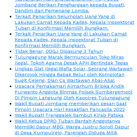
Jombang Berikan Penghargaan kepada Bupati,
Dandim dan Pemenang Lomba.
Terkait Penarikan Sejumplah Uang Yang di
Lakukan Camat Kepada Kades, Kepala Inspektorat
Tuban di Konfirmasi Memilih Bungkam.
Terkait Penarikan Uang Yang di Lakukan Camat
Kepada Kades, Kepala Inspektorat Tuban di
Konfirmasi Memilih Bungkam.
Tidak Benar, ODGJ Dipasung 3 Tahun
Tulungagung Marak Bermunculan Toko Miras
Ilegal, Tokoh Agama Desak APH Bertindak Tegas
Ungkap Giat Ilegal Mafia Solar, Seorang Wartawan
Dikeroyok Hingga Babak Belur oleh Komplotan
Sugit Celeng, Dian Cs Wartawan Abal-Abal
Upacara Pemakaman Almarhum Bripka Andik
Purwanto Anggota Binmas Polsek Sumbergempol
Di Pimpin Langsung Oleh Kapolres Tulungagung
Wakil Bupati Jombang memberikan pesan Saat
Pimpin Upacara Hari Kesaktian Pancasila 2022
Wakil Bupati Trenggalek Sambut Kirab Pataka
Wakil Ketua DPRD Tuban Bantah Anggotanya
Memiliki Dapur MBG, Warga Justru Soroti Dapur
di Desa Kumpulrejo, Parengan Diduga Milik