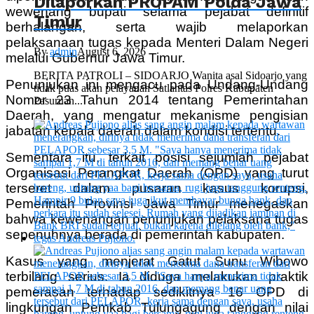
Dilaporkan PROPAM Polda Jawa
wewenang bupati selama pejabat definitif
Timur
berhalangan, serta wajib melaporkan
pelaksanaan tugas kepada Menteri Dalam Negeri
By
admin
August 6, 2026
melalui Gubernur Jawa Timur.
BERITA PATROLI – SIDOARJO Wanita asal Sidoarjo yang
Penunjukan ini mengacu pada Undang-Undang
tidak puas akan pelayanan Satlantas Polres Kabupaten
Nomor 23 Tahun 2014 tentang Pemerintahan
Pasuruan...
Daerah, yang mengatur mekanisme pengisian
jabatan kepala daerah dalam kondisi tertentu.
Sementara itu, terkait posisi sejumlah pejabat
Organisasi Perangkat Daerah (OPD) yang turut
terseret dalam pusaran kasus korupsi,
Pemerintah Provinsi Jawa Timur menegaskan
bahwa kewenangan penunjukan pelaksana tugas
sepenuhnya berada di pemerintah kabupaten.
Kasus yang menjerat Gatut Sunu Wibowo
terbilang serius. Ia diduga melakukan praktik
pemerasan terhadap sedikitnya 16 OPD di
lingkungan Pemkab Tulungagung dengan nilai