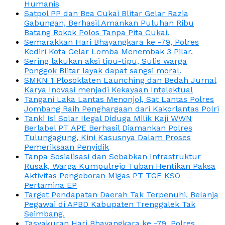
Humanis
Satpol PP dan Bea Cukai Blitar Gelar Razia
Gabungan, Berhasil Amankan Puluhan Ribu
Batang Rokok Polos Tanpa Pita Cukai.
Semarakkan Hari Bhayangkara ke -79, Polres
Kediri Kota Gelar Lomba Menembak 3 Pilar.
Sering lakukan aksi tipu-tipu, Sulis warga
Ponggok Blitar layak dapat sangsi moral.
SMKN 1 Plosoklaten Launching dan Bedah Jurnal
Karya Inovasi menjadi Kekayaan Intelektual
Tangani Laka Lantas Menonjol, Sat Lantas Polres
Jombang Raih Penghargaan dari Kakorlantas Polri
Tanki Isi Solar Ilegal Diduga Milik Kaji WWN
Berlabel PT APE Berhasil Diamankan Polres
Tulungagung, Kini Kasusnya Dalam Proses
Pemeriksaan Penyidik
Tanpa Sosialisasi dan Sebabkan Infrastruktur
Rusak, Warga Kumpulrejo Tuban Hentikan Paksa
Aktivitas Pengeboran Migas PT TGE KSO
Pertamina EP
Target Pendapatan Daerah Tak Terpenuhi, Belanja
Pegawai di APBD Kabupaten Trenggalek Tak
Seimbang.
Tasyakuran Hari Bhayangkara ke -79, Polres