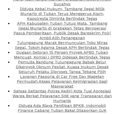
Sucahyo
Diduga Kebal Hukum, Tambang Ilegal Milik
Munarto di Tuban Terus Menggerus Alam,
Kapolresta Diminta Bertindak Tegas
APH Kabupaten Tuban Tutup Mata, Tambang
Ilegal Munarto di Grabakan Tetap Beroperasi
Pasca Pemberitaan, Publik Desak Bareskrim Polri
Ambil Alih Penanganan
Tulungagung Marak Bermunculan Toko Miras
Ilegal, Tokoh Agama Desak APH Bertindak Tegas
Dugaan Setoran 15 Persen Proyek APBD Tuban
Mencuat, Komisi I DPRD Didesak Bertindak Tegas
Pemuda Bandung Tulungagung Babak Belur
Dikeroyok Oknum Pesilat, Kuasa Hukum Desak
Seluruh Pelaku Diproses Tanpa Tebang Pilih
Layanan Pasporia di Car Free Day Magetan
Permudah Akses Pelayanan Keimigrasian bagi
Masyarakat
Satpas Satlantas Polres Kediri Kota Tuai Apresiasi
Warga Berkat Pelayanan SIM yang Transparan dan
Humanis
Diduga Ada Biaya Penitipan BPKB, Indomobil
Finance Cabang Tuban Bakal Dilaporkan OJK