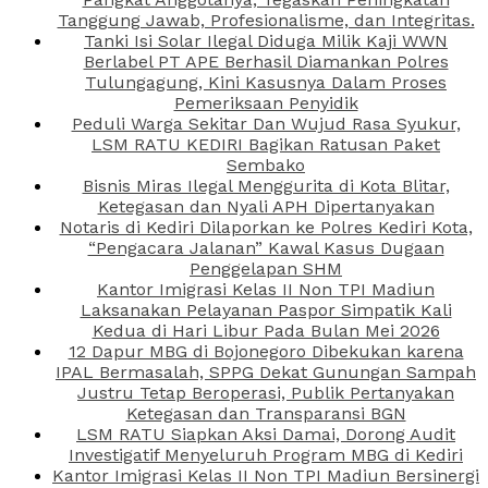
Tanggung Jawab, Profesionalisme, dan Integritas.
Tanki Isi Solar Ilegal Diduga Milik Kaji WWN
Berlabel PT APE Berhasil Diamankan Polres
Tulungagung, Kini Kasusnya Dalam Proses
Pemeriksaan Penyidik
Peduli Warga Sekitar Dan Wujud Rasa Syukur,
LSM RATU KEDIRI Bagikan Ratusan Paket
Sembako
Bisnis Miras Ilegal Menggurita di Kota Blitar,
Ketegasan dan Nyali APH Dipertanyakan
Notaris di Kediri Dilaporkan ke Polres Kediri Kota,
“Pengacara Jalanan” Kawal Kasus Dugaan
Penggelapan SHM
Kantor Imigrasi Kelas II Non TPI Madiun
Laksanakan Pelayanan Paspor Simpatik Kali
Kedua di Hari Libur Pada Bulan Mei 2026
12 Dapur MBG di Bojonegoro Dibekukan karena
IPAL Bermasalah, SPPG Dekat Gunungan Sampah
Justru Tetap Beroperasi, Publik Pertanyakan
Ketegasan dan Transparansi BGN
LSM RATU Siapkan Aksi Damai, Dorong Audit
Investigatif Menyeluruh Program MBG di Kediri
Kantor Imigrasi Kelas II Non TPI Madiun Bersinergi