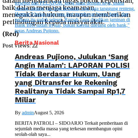
dalam menjalankan tugas pokok kepolisian,
baik dalam menjaga keamanan,
menegakkan hukum, maupun memberikan
perlindungan kepada masyarakat.
(Red)
Berita Nasional
Post Views:
22
Andreas Pujiono, Julukan ‘Sang
Angin Malam’: LAPORAN POLISI
Tidak Berdasar Hukum, Uang
yang Ditransfer ke Rekening
Realitanya Tidak Sampai Rp1,7
Miliar
By
admin
August 5, 2026
BERITA PATROLI – SIDOARJO Terkait pemberitaan di
sejumlah media massa yang terkesan membangun opini
seolah-olah saya...