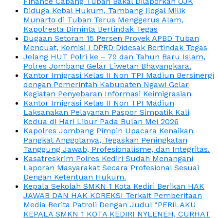
Finance Cabang Tuban Bakal Dilaporkan OJK
Diduga Kebal Hukum, Tambang Ilegal Milik
Munarto di Tuban Terus Menggerus Alam,
Kapolresta Diminta Bertindak Tegas
Dugaan Setoran 15 Persen Proyek APBD Tuban
Mencuat, Komisi I DPRD Didesak Bertindak Tegas
Jelang HUT Polri ke – 79 dan Tahun Baru Islam,
Polres Jombang Gelar Liwetan Bhayangkara.
Kantor Imigrasi Kelas II Non TPI Madiun Bersinergi
dengan Pemerintah Kabupaten Ngawi Gelar
Kegiatan Penyebaran Informasi Keimigrasian
Kantor Imigrasi Kelas II Non TPI Madiun
Laksanakan Pelayanan Paspor Simpatik Kali
Kedua di Hari Libur Pada Bulan Mei 2026
Kapolres Jombang Pimpin Upacara Kenaikan
Pangkat Anggotanya, Tegaskan Peningkatan
Tanggung Jawab, Profesionalisme, dan Integritas.
Kasatreskrim Polres Kediri Sudah Menangani
Laporan Masyarakat Secara Profesional Sesuai
Dengan Ketentuan Hukum.
Kepala Sekolah SMKN 1 Kota Kediri Berikan HAK
JAWAB DAN HAK KOREKSI Terkait Pemberitaan
Media Berita Patroli Dengan Judul “PERILAKU
KEPALA SMKN 1 KOTA KEDIRI NYLENEH, CURHAT