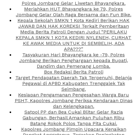
Polres Jombang Gelar Liwetan Bhayangkara.
Meriahkan HUT Bhayangkara ke 79, Polres
Jombang Gelar Olah Raga Bersama dan Fun Bike.
Kepala Sekolah SMKN 1 Kota Kediri Berikan HAK
JAWAB DAN HAK KOREKSI Terkait Pemberitaan
Media Berita Patroli Dengan Judul “PERILAKU
KEPALA SMKN 1 KOTA KEDIRI NYLENEH, CURHAT
KE AWAK MEDIA UNTUK DI SEMBELIH, ADA
APA???”
Tasyakuran Hari Bhayangkara ke -79, Polres
Jombang Berikan Penghargaan kepada Bupati,
Dandim dan Pemenang Lomba.
Box Redaksi Berita Patroli
Target Pendapatan Daerah Tak Terpenuhi, Belanja
Pegawai di APBD Kabupaten Trenggalek Tak
Seimbang.
Kesiapan Pengamanan Pengesahan Warga Baru
PSHT, Kapolres Jombang Periksa Kendaraan Dinas
dan Kelengkapan.
Satpol PP dan Bea Cukai Blitar Gelar Razia
Gabungan, Berhasil Amankan Puluhan Ribu
Batang Rokok Polos Tanpa Pita Cukai.
Kapolres Jombang Pimpin Upacara Kenaikan
Pangkat Anggotanya, Tegaskan Peningkatan