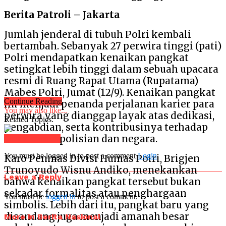
Berita Patroli – Jakarta
Jumlah jenderal di tubuh Polri kembali
bertambah. Sebanyak 27 perwira tinggi (pati)
Polri mendapatkan kenaikan pangkat
setingkat lebih tinggi dalam sebuah upacara
resmi di Ruang Rapat Utama (Rupatama)
Mabes Polri, Jumat (12/9). Kenaikan pangkat
Continue Reading
ini menjadi penanda perjalanan karier para
You may also like...
perwira yang dianggap layak atas dedikasi,
Related Topics:
pengabdian, serta kontribusinya terhadap
institusi kepolisian dan negara.
Click to comment
You must be logged in to post a comment
Login
Karo Penmas Divisi Humas Polri, Brigjen
Trunoyudo Wisnu Andiko, menekankan
Leave a Reply
bahwa kenaikan pangkat tersebut bukan
sekadar formalitas atau penghargaan
You must be
logged in
to post a comment.
simbolis. Lebih dari itu, pangkat baru yang
disandang juga menjadi amanah besar
More in Berita Nasional