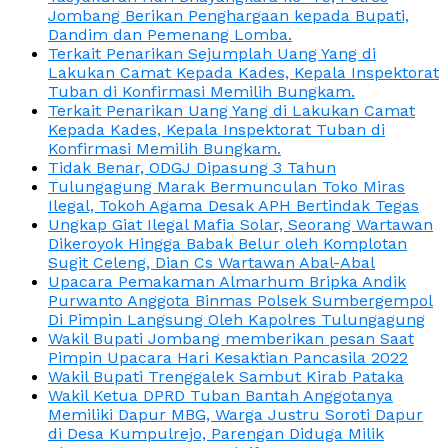
Jombang Berikan Penghargaan kepada Bupati,
Dandim dan Pemenang Lomba.
Terkait Penarikan Sejumplah Uang Yang di
Lakukan Camat Kepada Kades, Kepala Inspektorat
Tuban di Konfirmasi Memilih Bungkam.
Terkait Penarikan Uang Yang di Lakukan Camat
Kepada Kades, Kepala Inspektorat Tuban di
Konfirmasi Memilih Bungkam.
Tidak Benar, ODGJ Dipasung 3 Tahun
Tulungagung Marak Bermunculan Toko Miras
Ilegal, Tokoh Agama Desak APH Bertindak Tegas
Ungkap Giat Ilegal Mafia Solar, Seorang Wartawan
Dikeroyok Hingga Babak Belur oleh Komplotan
Sugit Celeng, Dian Cs Wartawan Abal-Abal
Upacara Pemakaman Almarhum Bripka Andik
Purwanto Anggota Binmas Polsek Sumbergempol
Di Pimpin Langsung Oleh Kapolres Tulungagung
Wakil Bupati Jombang memberikan pesan Saat
Pimpin Upacara Hari Kesaktian Pancasila 2022
Wakil Bupati Trenggalek Sambut Kirab Pataka
Wakil Ketua DPRD Tuban Bantah Anggotanya
Memiliki Dapur MBG, Warga Justru Soroti Dapur
di Desa Kumpulrejo, Parengan Diduga Milik