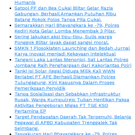
Humanis
Satpol PP dan Bea Cukai Blitar Gelar Razia
Gabungan, Berhasil Amankan Puluhan Ribu
Batang Rokok Polos Tanpa Pita Cukai.
Semarakkan Hari Bhayangkara ke -79, Polres
Kediri Kota Gelar Lomba Menembak 3 Pilar.
Sering lakukan aksi tipu-tipu, Sulis warga
Ponggok Blitar layak dapat sangsi moral.
SMKN 1 Plosoklaten Launching dan Bedah Jurnal
Karya Inovasi menjadi Kekayaan Intelektual
Tangani Laka Lantas Menonjol, Sat Lantas Polres
Jombang Raih Penghargaan dari Kakorlantas Polri
Tanki Isi Solar Ilegal Diduga Milik Kaji WWN
Berlabel PT APE Berhasil Diamankan Polres
Tulungagung, Kini Kasusnya Dalam Proses
Pemeriksaan Penyidik
Tanpa Sosialisasi dan Sebabkan Infrastruktur
Rusak, Warga Kumpulrejo Tuban Hentikan Paksa
Aktivitas Pengeboran Migas PT TGE KSO
Pertamina EP
Target Pendapatan Daerah Tak Terpenuhi, Belanja
Pegawai di APBD Kabupaten Trenggalek Tak
Seimbang.
Tasyakuran Hari Bhayangkara ke -79, Polres