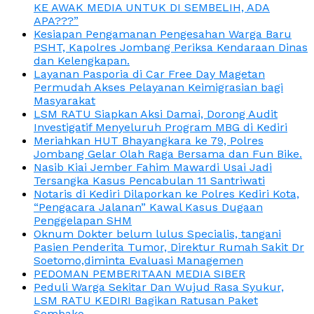
KE AWAK MEDIA UNTUK DI SEMBELIH, ADA
APA???”
Kesiapan Pengamanan Pengesahan Warga Baru
PSHT, Kapolres Jombang Periksa Kendaraan Dinas
dan Kelengkapan.
Layanan Pasporia di Car Free Day Magetan
Permudah Akses Pelayanan Keimigrasian bagi
Masyarakat
LSM RATU Siapkan Aksi Damai, Dorong Audit
Investigatif Menyeluruh Program MBG di Kediri
Meriahkan HUT Bhayangkara ke 79, Polres
Jombang Gelar Olah Raga Bersama dan Fun Bike.
Nasib Kiai Jember Fahim Mawardi Usai Jadi
Tersangka Kasus Pencabulan 11 Santriwati
Notaris di Kediri Dilaporkan ke Polres Kediri Kota,
“Pengacara Jalanan” Kawal Kasus Dugaan
Penggelapan SHM
Oknum Dokter belum lulus Specialis, tangani
Pasien Penderita Tumor, Direktur Rumah Sakit Dr
Soetomo,diminta Evaluasi Managemen
PEDOMAN PEMBERITAAN MEDIA SIBER
Peduli Warga Sekitar Dan Wujud Rasa Syukur,
LSM RATU KEDIRI Bagikan Ratusan Paket
Sembako