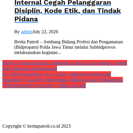
Internal Cegah Pelanggaran
Disiplin, Kode Etik, dan Tindak
Pidana
By
admin
July 22, 2026
Berita Patroli – Jombang Bidang Profesi dan Pengamanan
(Bidpropam) Polda Jawa Timur melalui Subbidprovos
melaksanakan kegiatan...
Banjir Terparah Satu Dekade di Bali, Dua Warga Tewas
dan Ratusan Dievakuasi
Dr. Didi Sungkono, S.H., M.H., Mahalnya Sebuah
Keadilan: “Suami” Meninggal Ditabrak dari Belakang,
“PENEGAKAN HUKUM” Tidak JELAS
Copyright © beritapatroli.co.id 2023