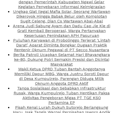
dengan Pemerintah Kabupaten Ngawi Gelar
Kegiatan Penyebaran Informasi Keimigrasian
Ungkap Giat Ilegal Mafia Solar, Seorang Wartawan
Dikeroyok Hingga Babak Belur oleh Komplotan
Sugit Celeng, Dian Cs Wartawan Abal-Abal
Arena Judi Sabung Ayam dan Dadu Cap Jie Kie di
Grati Kembali Beroperasi, Warga Pertanyakan
Keseriusan Penindakan APH Pasuruan
Puluhan Karyawan di Probolinggo Terjerat ‘Lintah
Darat’, Aparat Diminta Bongkar Dugaan Praktik
Rentenir Oknum Pegawai di PT Secco Nusantara
Berita Patroli Ucapkan Selamat Hari Bhayangkara
ke-80, Dukung Polri Semakin Presisi dan Dicintai
Masyarakat
Wakil Ketua DPRD Tuban Bantah Anggotanya
Memiliki Dapur MBG, Warga Justru Soroti Dapur
di Desa Kumpulrejo, Parengan Diduga Milik
Oknum Anggota DPRD Aktif
Tanpa Sosialisasi dan Sebabkan Infrastruktur
Rusak, Warga Kumpulrejo Tuban Hentikan Paksa
Aktivitas Pengeboran Migas PT TGE KSO
Pertamina EP
Pisah Kenal Lurah Dukuh Sutorejo Berlangsung
Haru, Isak Tangis Warnai Perpisahan Isworo Andik