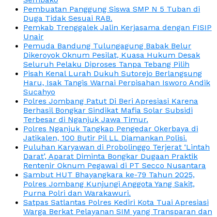
Pembuatan Panggung Siswa SMP N 5 Tuban di
Duga Tidak Sesuai RAB.
Pemkab Trenggalek Jalin Kerjasama dengan FISIP
Unair
Pemuda Bandung Tulungagung Babak Belur
Dikeroyok Oknum Pesilat, Kuasa Hukum Desak
Seluruh Pelaku Diproses Tanpa Tebang Pilih
Pisah Kenal Lurah Dukuh Sutorejo Berlangsung
Haru, Isak Tangis Warnai Perpisahan Isworo Andik
Sucahyo
Polres Jombang Patut Di Beri Apresiasi Karena
Berhasil Bongkar Sindikat Mafia Solar Subsidi
Terbesar di Nganjuk Jawa Timur.
Polres Nganjuk Tangkap Pengedar Okerbaya di
Jatikalen, 100 Butir Pil LL Diamankan Polisi.
Puluhan Karyawan di Probolinggo Terjerat ‘Lintah
Darat’, Aparat Diminta Bongkar Dugaan Praktik
Rentenir Oknum Pegawai di PT Secco Nusantara
Sambut HUT Bhayangkara ke-79 Tahun 2025,
Polres Jombang Kunjungi Anggota Yang Sakit,
Purna Polri dan Warakawuri.
Satpas Satlantas Polres Kediri Kota Tuai Apresiasi
Warga Berkat Pelayanan SIM yang Transparan dan