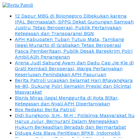
12 Dapur MBG di Bojonegoro Dibekukan karena
IPAL Bermasalah, SPPG Dekat Gunungan Sampah
Justru Tetap Beroperasi, Publik Pertanyakan
Ketegasan dan Transparansi BGN
APH Kabupaten Tuban Tutup Mata, Tambang
Ilegal Munarto di Grabakan Tetap Beroperasi
Pasca Pemberitaan, Publik Desak Bareskrim Polri
Ambil Alih Penanganan
Arena Judi Sabung Ayam dan Dadu Cap Jie Kie di
Grati Kembali Beroperasi, Warga Pertanyakan
Keseriusan Penindakan APH Pasuruan
Berita Patroli Ucapkan Selamat Hari Bhayangkara
ke-80, Dukung Polri Semakin Presisi dan Dicintai
Masyarakat
Bisnis Miras Ilegal Menggurita di Kota Blitar,
Ketegasan dan Nyali APH Dipertanyakan
Box Redaksi Berita Patroli
Didi Sungkono, S.H., M.H : Polisinya Masyarakat itu
Harus Jujur, Bernurani Dalam Menegakkan
Hukum Berkeadilan Beradab dan Bermartabat
Diduga Ada Biaya Penitipan BPKB, Indomobil