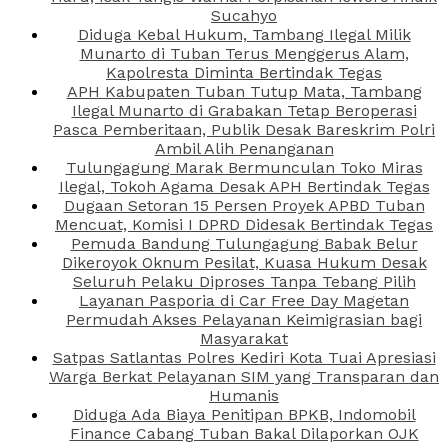
Sucahyo
Diduga Kebal Hukum, Tambang Ilegal Milik
Munarto di Tuban Terus Menggerus Alam,
Kapolresta Diminta Bertindak Tegas
APH Kabupaten Tuban Tutup Mata, Tambang
Ilegal Munarto di Grabakan Tetap Beroperasi
Pasca Pemberitaan, Publik Desak Bareskrim Polri
Ambil Alih Penanganan
Tulungagung Marak Bermunculan Toko Miras
Ilegal, Tokoh Agama Desak APH Bertindak Tegas
Dugaan Setoran 15 Persen Proyek APBD Tuban
Mencuat, Komisi I DPRD Didesak Bertindak Tegas
Pemuda Bandung Tulungagung Babak Belur
Dikeroyok Oknum Pesilat, Kuasa Hukum Desak
Seluruh Pelaku Diproses Tanpa Tebang Pilih
Layanan Pasporia di Car Free Day Magetan
Permudah Akses Pelayanan Keimigrasian bagi
Masyarakat
Satpas Satlantas Polres Kediri Kota Tuai Apresiasi
Warga Berkat Pelayanan SIM yang Transparan dan
Humanis
Diduga Ada Biaya Penitipan BPKB, Indomobil
Finance Cabang Tuban Bakal Dilaporkan OJK