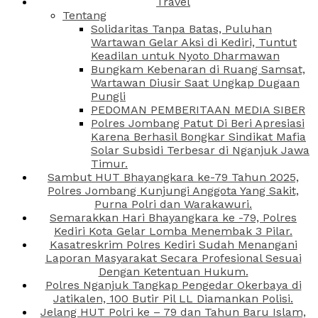
Travel
Tentang
Solidaritas Tanpa Batas, Puluhan
Wartawan Gelar Aksi di Kediri, Tuntut
Keadilan untuk Nyoto Dharmawan
Bungkam Kebenaran di Ruang Samsat,
Wartawan Diusir Saat Ungkap Dugaan
Pungli
PEDOMAN PEMBERITAAN MEDIA SIBER
Polres Jombang Patut Di Beri Apresiasi
Karena Berhasil Bongkar Sindikat Mafia
Solar Subsidi Terbesar di Nganjuk Jawa
Timur.
Sambut HUT Bhayangkara ke-79 Tahun 2025,
Polres Jombang Kunjungi Anggota Yang Sakit,
Purna Polri dan Warakawuri.
Semarakkan Hari Bhayangkara ke -79, Polres
Kediri Kota Gelar Lomba Menembak 3 Pilar.
Kasatreskrim Polres Kediri Sudah Menangani
Laporan Masyarakat Secara Profesional Sesuai
Dengan Ketentuan Hukum.
Polres Nganjuk Tangkap Pengedar Okerbaya di
Jatikalen, 100 Butir Pil LL Diamankan Polisi.
Jelang HUT Polri ke – 79 dan Tahun Baru Islam,