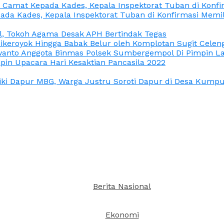
n Camat Kepada Kades, Kepala Inspektorat Tuban di Konf
ada Kades, Kepala Inspektorat Tuban di Konfirmasi Memi
l, Tokoh Agama Desak APH Bertindak Tegas
Dikeroyok Hingga Babak Belur oleh Komplotan Sugit Celen
nto Anggota Binmas Polsek Sumbergempol Di Pimpin La
in Upacara Hari Kesaktian Pancasila 2022
ki Dapur MBG, Warga Justru Soroti Dapur di Desa Kumpul
Berita Nasional
Ekonomi