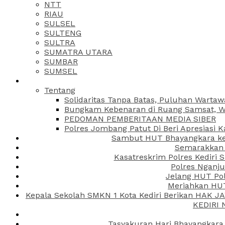
NTT
RIAU
SULSEL
SULTENG
SULTRA
SUMATRA UTARA
SUMBAR
SUMSEL
Tentang
Solidaritas Tanpa Batas, Puluhan Wartaw
Bungkam Kebenaran di Ruang Samsat, Wa
PEDOMAN PEMBERITAAN MEDIA SIBER
Polres Jombang Patut Di Beri Apresiasi K
Sambut HUT Bhayangkara ke-
Semarakkan H
Kasatreskrim Polres Kediri
Polres Nganju
Jelang HUT Pol
Meriahkan HUT
Kepala Sekolah SMKN 1 Kota Kediri Berikan HAK 
KEDIRI
Tasyakuran Hari Bhayangkara