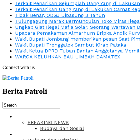
Terkait Penarikan Sejumplah Uang Yang di Lakuka
Terkait Penarikan Uang Yang di Lakukan Camat Kep
Tidak Benar, ODGJ Dipasung 3 Tahun
Tulungagung Marak Bermunculan Toko Miras Ilega
Ungkap Giat Ilegal Mafia Solar, Seorang Wartawan 
Upacara Pemakaman Almarhum Bripka Andik Purwa
Wakil Bupati Jombang memberikan pesan Saat Pimp
Wakil Bupati Trenggalek Sambut Kirab Pataka
Wakil Ketua DPRD Tuban Bantah Anggotanya Memili
WARGA KELUHKAN BAU LIMBAH DAMATEX
Connect with us
Berita Patroli
BREAKING NEWS
Budaya dan Sosial