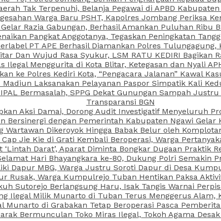
aerah Tak Terpenuhi, Belanja Pegawai di APBD Kabupaten
esahan Warga Baru PSHT, Kapolres Jombang Periksa Ken
r Gelar Razia Gabungan, Berhasil Amankan Puluhan Ribu B
aikan Pangkat Anggotanya, Tegaskan Peningkatan Tanggun
N Berlabel PT APE Berhasil Diamankan Polres Tulungagung
kitar Dan Wujud Rasa Syukur, LSM RATU KEDIRI Bagikan 
as Ilegal Menggurita di Kota Blitar, Ketegasan dan Nyali A
porkan ke Polres Kediri Kota, “Pengacara Jalanan” Kawal 
PI Madiun Laksanakan Pelayanan Paspor Simpatik Kali Ked
 IPAL Bermasalah, SPPG Dekat Gunungan Sampah Justru T
Transparansi BGN
kan Aksi Damai, Dorong Audit Investigatif Menyeluruh Pr
iun Bersinergi dengan Pemerintah Kabupaten Ngawi Gelar 
ang Wartawan Dikeroyok Hingga Babak Belur oleh Komplota
ap Jie Kie di Grati Kembali Beroperasi, Warga Pertany
t ‘Lintah Darat’, Aparat Diminta Bongkar Dugaan Praktik
Selamat Hari Bhayangkara ke-80, Dukung Polri Semakin Pr
ki Dapur MBG, Warga Justru Soroti Dapur di Desa Kumpu
ktur Rusak, Warga Kumpulrejo Tuban Hentikan Paksa Akti
kuh Sutorejo Berlangsung Haru, Isak Tangis Warnai Perpi
 Ilegal Milik Munarto di Tuban Terus Menggerus Alam, K
Munarto di Grabakan Tetap Beroperasi Pasca Pemberitaa
rak Bermunculan Toko Miras Ilegal, Tokoh Agama Desak