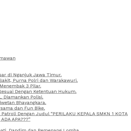
armawan
esar di Nganjuk Jawa Timur.
kit, Purna Polri dan Warakawuri.
 Menembak 3 Pilar.
l Sesuai Dengan Ketentuan Hukum.
L Diamankan Polisi.
Liwetan Bhayangkara.
rsama dan Fun Bike.
ta Patroli Dengan Judul “PERILAKU KEPALA SMKN 1 KOTA
 ADA APA???”
upati, Dandim dan Pemenang Lomba.