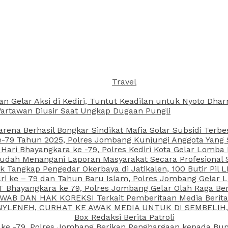
Travel
an Gelar Aksi di Kediri, Tuntut Keadilan untuk Nyoto Dh
rtawan Diusir Saat Ungkap Dugaan Pungli
arena Berhasil Bongkar Sindikat Mafia Solar Subsidi Terb
79 Tahun 2025, Polres Jombang Kunjungi Anggota Yang Sa
ari Bhayangkara ke -79, Polres Kediri Kota Gelar Lomba
 Sudah Menangani Laporan Masyarakat Secara Profesiona
k Tangkap Pengedar Okerbaya di Jatikalen, 100 Butir Pil L
ri ke – 79 dan Tahun Baru Islam, Polres Jombang Gelar 
 Bhayangkara ke 79, Polres Jombang Gelar Olah Raga Be
JAWAB DAN HAK KOREKSI Terkait Pemberitaan Media Beri
 NYLENEH, CURHAT KE AWAK MEDIA UNTUK DI SEMBELIH,
Box Redaksi Berita Patroli
 ke -79, Polres Jombang Berikan Penghargaan kepada B