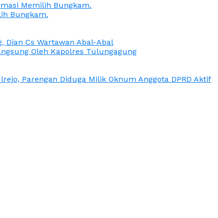
irmasi Memilih Bungkam.
lih Bungkam.
g, Dian Cs Wartawan Abal-Abal
ngsung Oleh Kapolres Tulungagung
rejo, Parengan Diduga Milik Oknum Anggota DPRD Aktif