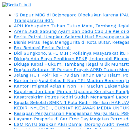
12 Dapur MBG di Bojonegoro Dibekukan karena IPA
Transparansi BGN
APH Kabupaten Tuban Tutup Mata, Tambang Ilegal M
Arena Judi Sabung Ayam dan Dadu Cap Jie Kie di 
Berita Patroli Ucapkan Selamat Hari Bhayangkara k
Bisnis Miras Ilegal Menggurita di Kota Blitar, Kete
Box Redaksi Berita Patroli
Didi Sungkono, S.H., M.H : Polisinya Masyarakat 
Diduga Ada Biaya Penitipan BPKB, Indomobil Finan
Diduga Kebal Hukum, Tambang Ilegal Milik Munarto
Dugaan Setoran 15 Persen Proyek APBD Tuban Menc
Jelang HUT Polri ke – 79 dan Tahun Baru Islam, P
Kantor Imigrasi Kelas II Non TPI Madiun Bersiner
Kantor Imigrasi Kelas II Non TPI Madiun Laksanaka
Kapolres Jombang Pimpin Upacara Kenaikan Pangkat
Kasatreskrim Polres Kediri Sudah Menangani Lapo
Kepala Sekolah SMKN 1 Kota Kediri Berikan HAK 
KEDIRI NYLENEH, CURHAT KE AWAK MEDIA UNTUK 
Kesiapan Pengamanan Pengesahan Warga Baru PSHT
Layanan Pasporia di Car Free Day Magetan Permud
LSM RATU Siapkan Aksi Damai, Dorong Audit Invest