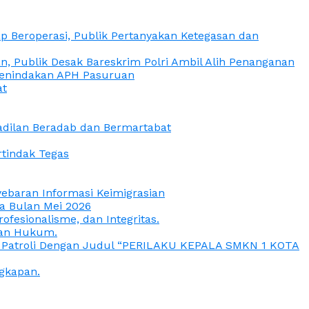
 Beroperasi, Publik Pertanyakan Ketegasan dan
, Publik Desak Bareskrim Polri Ambil Alih Penanganan
 Penindakan APH Pasuruan
at
eadilan Beradab dan Bermartabat
rtindak Tegas
yebaran Informasi Keimigrasian
da Bulan Mei 2026
esionalisme, dan Integritas.
uan Hukum.
a Patroli Dengan Judul “PERILAKU KEPALA SMKN 1 KOTA
gkapan.