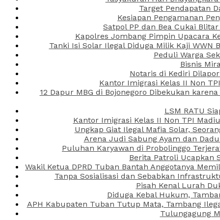
Target Pendapatan D
Kesiapan Pengamanan Peng
Satpol PP dan Bea Cukai Blita
Kapolres Jombang Pimpin Upacara Ken
Tanki Isi Solar Ilegal Diduga Milik Kaji WW
Peduli Warga Se
Bisnis Mir
Notaris di Kediri Dila
Kantor Imigrasi Kelas II Non T
12 Dapur MBG di Bojonegoro Dibekukan karena
LSM RATU Siap
Kantor Imigrasi Kelas II Non TPI Mad
Ungkap Giat Ilegal Mafia Solar, Seor
Arena Judi Sabung Ayam dan Dadu C
Puluhan Karyawan di Probolinggo Terjera
Berita Patroli Ucapkan 
Wakil Ketua DPRD Tuban Bantah Anggotanya Memili
Tanpa Sosialisasi dan Sebabkan Infrastru
Pisah Kenal Lurah Du
Diduga Kebal Hukum, Tambang
APH Kabupaten Tuban Tutup Mata, Tambang Ilegal 
Tulungagung Ma