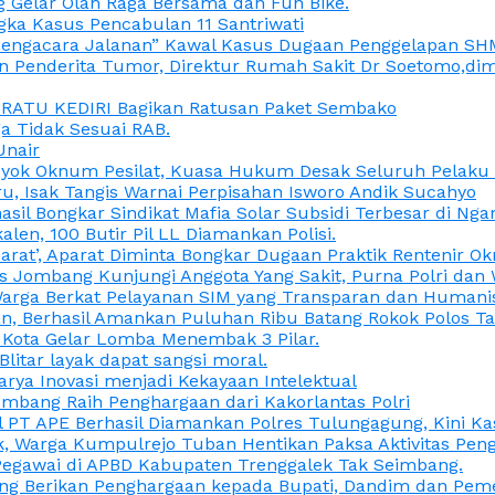
 Gelar Olah Raga Bersama dan Fun Bike.
gka Kasus Pencabulan 11 Santriwati
a, “Pengacara Jalanan” Kawal Kasus Dugaan Penggelapan SH
en Penderita Tumor, Direktur Rumah Sakit Dr Soetomo,d
M RATU KEDIRI Bagikan Ratusan Paket Sembako
 Tidak Sesuai RAB.
Unair
ok Oknum Pesilat, Kuasa Hukum Desak Seluruh Pelaku D
u, Isak Tangis Warnai Perpisahan Isworo Andik Sucahyo
asil Bongkar Sindikat Mafia Solar Subsidi Terbesar di Ng
len, 100 Butir Pil LL Diamankan Polisi.
Darat’, Aparat Diminta Bongkar Dugaan Praktik Rentenir 
 Jombang Kunjungi Anggota Yang Sakit, Purna Polri dan 
i Warga Berkat Pelayanan SIM yang Transparan dan Humani
an, Berhasil Amankan Puluhan Ribu Batang Rokok Polos Ta
i Kota Gelar Lomba Menembak 3 Pilar.
Blitar layak dapat sangsi moral.
rya Inovasi menjadi Kekayaan Intelektual
ombang Raih Penghargaan dari Kakorlantas Polri
abel PT APE Berhasil Diamankan Polres Tulungagung, Kini 
ak, Warga Kumpulrejo Tuban Hentikan Paksa Aktivitas Pe
 Pegawai di APBD Kabupaten Trenggalek Tak Seimbang.
bang Berikan Penghargaan kepada Bupati, Dandim dan Pe