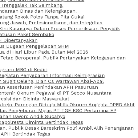
 Trenggalek Tak Seimbang.
daraan Dinas dan Kelengkapan.
atang Rokok Polos Tanpa Pita Cukai.
g Jawab, Profesionalisme, dan Integritas.
, Kini Kasusnya Dalam Proses Pemeriksaan Penyidik
Ratusan Paket Sembako
PH Dipertanyakan
Kasus Dugaan Penggelapan SHM
ua di Hari Libur Pada Bulan Mei 2026
etap Beroperasi, Publik Pertanyakan Ketegasan dan
ogram MBG di Kediri
Kegiatan Penyebaran Informasi Keimigrasian
n Sugit Celeng, Dian Cs Wartawan Abal-Abal
akan Keseriusan Penindakan APH Pasuruan
 Rentenir Oknum Pegawai di PT Secco Nusantara
esisi dan Dicintai Masyarakat
lrejo, Parengan Diduga Milik Oknum Anggota DPRD Aktif
vitas Pengeboran Migas PT TGE KSO Pertamina EP
sahan Isworo Andik Sucahyo
apolresta Diminta Bertindak Tegas
n, Publik Desak Bareskrim Polri Ambil Alih Penanganan
 APH Bertindak Tegas