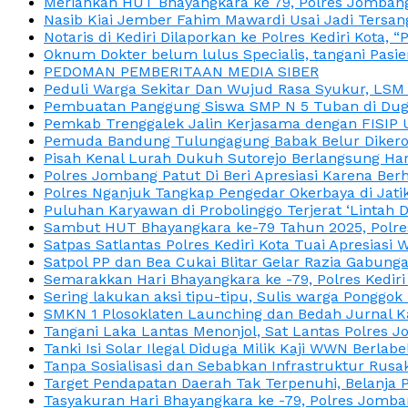
Meriahkan HUT Bhayangkara ke 79, Polres Jombang
Nasib Kiai Jember Fahim Mawardi Usai Jadi Tersan
Notaris di Kediri Dilaporkan ke Polres Kediri Kot
Oknum Dokter belum lulus Specialis, tangani Pasi
PEDOMAN PEMBERITAAN MEDIA SIBER
Peduli Warga Sekitar Dan Wujud Rasa Syukur, LS
Pembuatan Panggung Siswa SMP N 5 Tuban di Duga
Pemkab Trenggalek Jalin Kerjasama dengan FISIP 
Pemuda Bandung Tulungagung Babak Belur Dikeroy
Pisah Kenal Lurah Dukuh Sutorejo Berlangsung Har
Polres Jombang Patut Di Beri Apresiasi Karena Berh
Polres Nganjuk Tangkap Pengedar Okerbaya di Jatika
Puluhan Karyawan di Probolinggo Terjerat ‘Lintah 
Sambut HUT Bhayangkara ke-79 Tahun 2025, Polres
Satpas Satlantas Polres Kediri Kota Tuai Apresias
Satpol PP dan Bea Cukai Blitar Gelar Razia Gabung
Semarakkan Hari Bhayangkara ke -79, Polres Kedir
Sering lakukan aksi tipu-tipu, Sulis warga Ponggok 
SMKN 1 Plosoklaten Launching dan Bedah Jurnal Ka
Tangani Laka Lantas Menonjol, Sat Lantas Polres J
Tanki Isi Solar Ilegal Diduga Milik Kaji WWN Berl
Tanpa Sosialisasi dan Sebabkan Infrastruktur Rus
Target Pendapatan Daerah Tak Terpenuhi, Belanja
Tasyakuran Hari Bhayangkara ke -79, Polres Jom