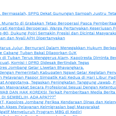
L Bermasalah, SPPG Dekat Gunungan Sampah Justru Tetap
unarto di Grabakan Tetap Beroperasi Pasca Pemberitaan
Grati Kembali Beroperasi, Warga Pertanyakan Keseriusan
e-80, Dukung Polri Semakin Presisi dan Dicintai Masyarak
gasan dan Nyali APH Dipertanyakan
itu Harus Jujur, Bernurani Dalam Menegakkan Hukum Berk
ce Cabang Tuban Bakal Dilaporkan OJK
 di Tuban Terus Menggerus Alam, Kapolresta Diminta Be
uat, Komisi I DPRD Didesak Bertindak Tegas
olres Jombang Gelar Liwetan Bhayangkara.
gi dengan Pemerintah Kabupaten Ngawi Gelar Kegiatan Pen
n Pelayanan Paspor Simpatik Kali Kedua di Hari Libur Pa
 Anggotanya, Tegaskan Peningkatan Tanggung Jawab, Prof
ran Masyarakat Secara Profesional Sesuai Dengan Ketent
JAWAB DAN HAK KOREKSI Terkait Pemberitaan Media Berit
DI SEMBELIH, ADA APA???”
, Kapolres Jombang Periksa Kendaraan Dinas dan Kelen
ah Akses Pelayanan Keimigrasian bagi Masyarakat
igatif Menyeluruh Program MBG di Kediri