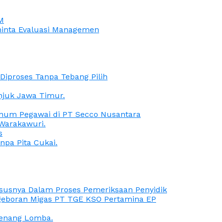
M
iminta Evaluasi Managemen
iproses Tanpa Tebang Pilih
anjuk Jawa Timur.
Oknum Pegawai di PT Secco Nusantara
Warakawuri.
s
npa Pita Cukai.
Kasusnya Dalam Proses Pemeriksaan Penyidik
ngeboran Migas PT TGE KSO Pertamina EP
menang Lomba.