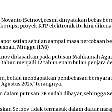
a Novanto (Setnov), resmi dinyatakan bebas be
korupsi proyek KTP elektronik itu kini dikena
apor setiap sebulan sampai masa percobaan bera
snali, Minggu (17/8).
etnov didasarkan pada putusan Mahkamah Agun
 tahun menjadi 12 tahun enam bulan penjara d
an, beliau mendapatkan pembebasan bersyarat 
Agustus 2025,” terangnya.
 dalam putusan PK sudah dibayar, sehingga S
skan Setnov tidak termasuk dalam daftar nara