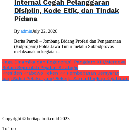
Internal Cegah Pelanggaran
Disiplin, Kode Etik, dan Tindak
Pidana
By
admin
July 22, 2026
Berita Patroli – Jombang Bidang Profesi dan Pengamanan
(Bidpropam) Polda Jawa Timur melalui Subbidprovos
melaksanakan kegiatan...
Jaga Dinamika dan Regenerasi, Pangdam XIII/Merdeka
Rotasi Sejumlah Pejabat Strategis
Presiden Prabowo Teken PP Pembebasan Bersyarat
bagi Saksi Pelaku yang Bekerja Sama Ungkap Kejahatan
Copyright © beritapatroli.co.id 2023
To Top