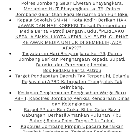
Polres Jombang Gelar Liwetan Bhayangkara.
Meriahkan HUT Bhayangkara ke 79, Polres
Jombang Gelar Olah Raga Bersama dan Fun Bike.
Kepala Sekolah SMKN 1 Kota Kediri Berikan HAK
JAWAB DAN HAK KOREKSI Terkait Pemberitaan
Media Berita Patroli Dengan Judul “PERILAKU
KEPALA SMKN 1 KOTA KEDIRI NYLENEH, CURHAT
KE AWAK MEDIA UNTUK DI SEMBELIH, ADA
APA???”
Tasyakuran Hari Bhayangkara ke -79, Polres
Jombang Berikan Penghargaan kepada Bupati,
Dandim dan Pemenang Lomba.
Box Redaksi Berita Patroli
Target Pendapatan Daerah Tak Terpenuhi, Belanja
Pegawai di APBD Kabupaten Trenggalek Tak
Seimbang.
Kesiapan Pengamanan Pengesahan Warga Baru
PSHT, Kapolres Jombang Periksa Kendaraan Dinas
dan Kelengkapan.
Satpol PP dan Bea Cukai Blitar Gelar Razia
Gabungan, Berhasil Amankan Puluhan Ribu
Batang Rokok Polos Tanpa Pita Cukai.
Kapolres Jombang Pimpin Upacara Kenaikan
Pangkat Anggotanya, Tegaskan Peningkatan