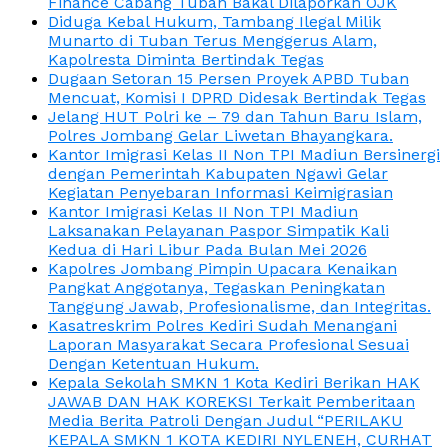
Finance Cabang Tuban Bakal Dilaporkan OJK
Diduga Kebal Hukum, Tambang Ilegal Milik
Munarto di Tuban Terus Menggerus Alam,
Kapolresta Diminta Bertindak Tegas
Dugaan Setoran 15 Persen Proyek APBD Tuban
Mencuat, Komisi I DPRD Didesak Bertindak Tegas
Jelang HUT Polri ke – 79 dan Tahun Baru Islam,
Polres Jombang Gelar Liwetan Bhayangkara.
Kantor Imigrasi Kelas II Non TPI Madiun Bersinergi
dengan Pemerintah Kabupaten Ngawi Gelar
Kegiatan Penyebaran Informasi Keimigrasian
Kantor Imigrasi Kelas II Non TPI Madiun
Laksanakan Pelayanan Paspor Simpatik Kali
Kedua di Hari Libur Pada Bulan Mei 2026
Kapolres Jombang Pimpin Upacara Kenaikan
Pangkat Anggotanya, Tegaskan Peningkatan
Tanggung Jawab, Profesionalisme, dan Integritas.
Kasatreskrim Polres Kediri Sudah Menangani
Laporan Masyarakat Secara Profesional Sesuai
Dengan Ketentuan Hukum.
Kepala Sekolah SMKN 1 Kota Kediri Berikan HAK
JAWAB DAN HAK KOREKSI Terkait Pemberitaan
Media Berita Patroli Dengan Judul “PERILAKU
KEPALA SMKN 1 KOTA KEDIRI NYLENEH, CURHAT