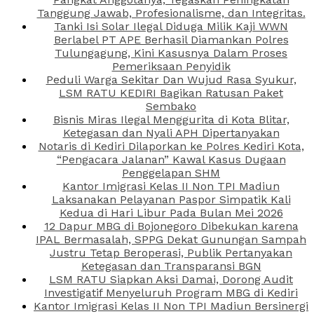
Tanggung Jawab, Profesionalisme, dan Integritas.
Tanki Isi Solar Ilegal Diduga Milik Kaji WWN
Berlabel PT APE Berhasil Diamankan Polres
Tulungagung, Kini Kasusnya Dalam Proses
Pemeriksaan Penyidik
Peduli Warga Sekitar Dan Wujud Rasa Syukur,
LSM RATU KEDIRI Bagikan Ratusan Paket
Sembako
Bisnis Miras Ilegal Menggurita di Kota Blitar,
Ketegasan dan Nyali APH Dipertanyakan
Notaris di Kediri Dilaporkan ke Polres Kediri Kota,
“Pengacara Jalanan” Kawal Kasus Dugaan
Penggelapan SHM
Kantor Imigrasi Kelas II Non TPI Madiun
Laksanakan Pelayanan Paspor Simpatik Kali
Kedua di Hari Libur Pada Bulan Mei 2026
12 Dapur MBG di Bojonegoro Dibekukan karena
IPAL Bermasalah, SPPG Dekat Gunungan Sampah
Justru Tetap Beroperasi, Publik Pertanyakan
Ketegasan dan Transparansi BGN
LSM RATU Siapkan Aksi Damai, Dorong Audit
Investigatif Menyeluruh Program MBG di Kediri
Kantor Imigrasi Kelas II Non TPI Madiun Bersinergi