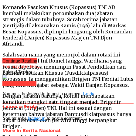
Komando Pasukan Khusus (Kopassus) TNI AD
kembali melakukan perombakan dua jabatan
strategis dalam tubuhnya. Serah terima jabatan
(sertijab) dilaksanakan Kamis (12/6) lalu di Markas
Besar Kopassus, dipimpin langsung oleh Komandan
Jenderal (Danjen) Kopassus Mayjen TNI Djon
Afriandi.
Salah satu nama yang menonjol dalam rotasi ini
adalah Kolonel Inf Romel Jangga Wardhana yang
Continue Reading
resmi dipercaya memimpin Pusat Pendidikan dan
You may also like...
Related Topics:
Latihan Pasukan Khusus (Pusdiklatpassus)
Kopassus. Ia menggantikan Brigjen TNI Ferdial Lubis
Click to comment
yang kini menjabat sebagai Wakil Danjen Kopassus.
You must be logged in to post a comment
Login
Dengan jabatan barunya, Romel mendapatkan
kenaikan pangkat satu tingkat menjadi Brigadir
Leave a Reply
Jenderal (Brigjen) TNI. Hal ini sesuai dengan
ketentuan bahwa jabatan Danpusdiklatpassus hanya
You must be
logged in
to post a comment.
dapat diemban oleh perwira tinggi berpangkat
Brigjen.
More in Berita Nasional