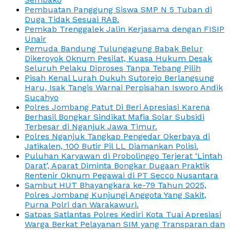
Pembuatan Panggung Siswa SMP N 5 Tuban di
Duga Tidak Sesuai RAB.
Pemkab Trenggalek Jalin Kerjasama dengan FISIP
Unair
Pemuda Bandung Tulungagung Babak Belur
Dikeroyok Oknum Pesilat, Kuasa Hukum Desak
Seluruh Pelaku Diproses Tanpa Tebang Pilih
Pisah Kenal Lurah Dukuh Sutorejo Berlangsung
Haru, Isak Tangis Warnai Perpisahan Isworo Andik
Sucahyo
Polres Jombang Patut Di Beri Apresiasi Karena
Berhasil Bongkar Sindikat Mafia Solar Subsidi
Terbesar di Nganjuk Jawa Timur.
Polres Nganjuk Tangkap Pengedar Okerbaya di
Jatikalen, 100 Butir Pil LL Diamankan Polisi.
Puluhan Karyawan di Probolinggo Terjerat ‘Lintah
Darat’, Aparat Diminta Bongkar Dugaan Praktik
Rentenir Oknum Pegawai di PT Secco Nusantara
Sambut HUT Bhayangkara ke-79 Tahun 2025,
Polres Jombang Kunjungi Anggota Yang Sakit,
Purna Polri dan Warakawuri.
Satpas Satlantas Polres Kediri Kota Tuai Apresiasi
Warga Berkat Pelayanan SIM yang Transparan dan