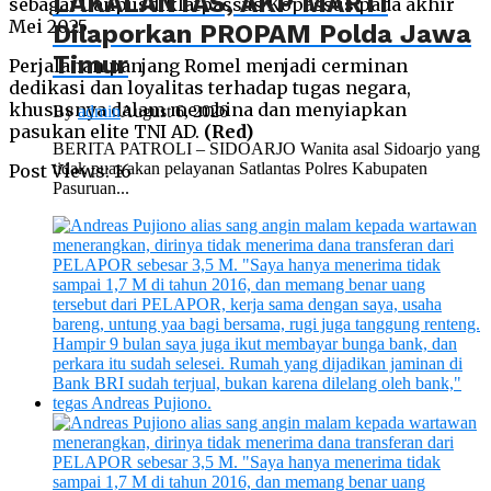
LAKALANTAS, AKP MARTI
sebagai Danpusdiklatpassus Kopassus pada akhir
Mei 2025.
Dilaporkan PROPAM Polda Jawa
Timur
Perjalanan panjang Romel menjadi cerminan
dedikasi dan loyalitas terhadap tugas negara,
khususnya dalam membina dan menyiapkan
By
admin
August 6, 2026
pasukan elite TNI AD.
(Red)
BERITA PATROLI – SIDOARJO Wanita asal Sidoarjo yang
tidak puas akan pelayanan Satlantas Polres Kabupaten
Post Views:
16
Pasuruan...