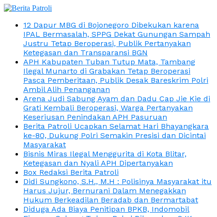
12 Dapur MBG di Bojonegoro Dibekukan karena
IPAL Bermasalah, SPPG Dekat Gunungan Sampah
Justru Tetap Beroperasi, Publik Pertanyakan
Ketegasan dan Transparansi BGN
APH Kabupaten Tuban Tutup Mata, Tambang
Ilegal Munarto di Grabakan Tetap Beroperasi
Pasca Pemberitaan, Publik Desak Bareskrim Polri
Ambil Alih Penanganan
Arena Judi Sabung Ayam dan Dadu Cap Jie Kie di
Grati Kembali Beroperasi, Warga Pertanyakan
Keseriusan Penindakan APH Pasuruan
Berita Patroli Ucapkan Selamat Hari Bhayangkara
ke-80, Dukung Polri Semakin Presisi dan Dicintai
Masyarakat
Bisnis Miras Ilegal Menggurita di Kota Blitar,
Ketegasan dan Nyali APH Dipertanyakan
Box Redaksi Berita Patroli
Didi Sungkono, S.H., M.H : Polisinya Masyarakat itu
Harus Jujur, Bernurani Dalam Menegakkan
Hukum Berkeadilan Beradab dan Bermartabat
Diduga Ada Biaya Penitipan BPKB, Indomobil