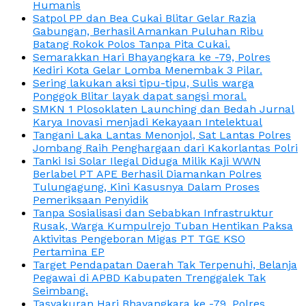
Humanis
Satpol PP dan Bea Cukai Blitar Gelar Razia
Gabungan, Berhasil Amankan Puluhan Ribu
Batang Rokok Polos Tanpa Pita Cukai.
Semarakkan Hari Bhayangkara ke -79, Polres
Kediri Kota Gelar Lomba Menembak 3 Pilar.
Sering lakukan aksi tipu-tipu, Sulis warga
Ponggok Blitar layak dapat sangsi moral.
SMKN 1 Plosoklaten Launching dan Bedah Jurnal
Karya Inovasi menjadi Kekayaan Intelektual
Tangani Laka Lantas Menonjol, Sat Lantas Polres
Jombang Raih Penghargaan dari Kakorlantas Polri
Tanki Isi Solar Ilegal Diduga Milik Kaji WWN
Berlabel PT APE Berhasil Diamankan Polres
Tulungagung, Kini Kasusnya Dalam Proses
Pemeriksaan Penyidik
Tanpa Sosialisasi dan Sebabkan Infrastruktur
Rusak, Warga Kumpulrejo Tuban Hentikan Paksa
Aktivitas Pengeboran Migas PT TGE KSO
Pertamina EP
Target Pendapatan Daerah Tak Terpenuhi, Belanja
Pegawai di APBD Kabupaten Trenggalek Tak
Seimbang.
Tasyakuran Hari Bhayangkara ke -79, Polres