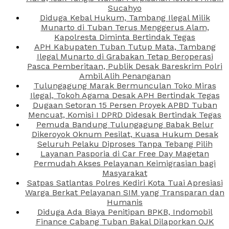
Sucahyo
Diduga Kebal Hukum, Tambang Ilegal Milik
Munarto di Tuban Terus Menggerus Alam,
Kapolresta Diminta Bertindak Tegas
APH Kabupaten Tuban Tutup Mata, Tambang
Ilegal Munarto di Grabakan Tetap Beroperasi
Pasca Pemberitaan, Publik Desak Bareskrim Polri
Ambil Alih Penanganan
Tulungagung Marak Bermunculan Toko Miras
Ilegal, Tokoh Agama Desak APH Bertindak Tegas
Dugaan Setoran 15 Persen Proyek APBD Tuban
Mencuat, Komisi I DPRD Didesak Bertindak Tegas
Pemuda Bandung Tulungagung Babak Belur
Dikeroyok Oknum Pesilat, Kuasa Hukum Desak
Seluruh Pelaku Diproses Tanpa Tebang Pilih
Layanan Pasporia di Car Free Day Magetan
Permudah Akses Pelayanan Keimigrasian bagi
Masyarakat
Satpas Satlantas Polres Kediri Kota Tuai Apresiasi
Warga Berkat Pelayanan SIM yang Transparan dan
Humanis
Diduga Ada Biaya Penitipan BPKB, Indomobil
Finance Cabang Tuban Bakal Dilaporkan OJK