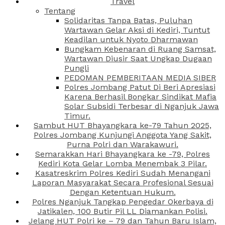
Travel
Tentang
Solidaritas Tanpa Batas, Puluhan
Wartawan Gelar Aksi di Kediri, Tuntut
Keadilan untuk Nyoto Dharmawan
Bungkam Kebenaran di Ruang Samsat,
Wartawan Diusir Saat Ungkap Dugaan
Pungli
PEDOMAN PEMBERITAAN MEDIA SIBER
Polres Jombang Patut Di Beri Apresiasi
Karena Berhasil Bongkar Sindikat Mafia
Solar Subsidi Terbesar di Nganjuk Jawa
Timur.
Sambut HUT Bhayangkara ke-79 Tahun 2025,
Polres Jombang Kunjungi Anggota Yang Sakit,
Purna Polri dan Warakawuri.
Semarakkan Hari Bhayangkara ke -79, Polres
Kediri Kota Gelar Lomba Menembak 3 Pilar.
Kasatreskrim Polres Kediri Sudah Menangani
Laporan Masyarakat Secara Profesional Sesuai
Dengan Ketentuan Hukum.
Polres Nganjuk Tangkap Pengedar Okerbaya di
Jatikalen, 100 Butir Pil LL Diamankan Polisi.
Jelang HUT Polri ke – 79 dan Tahun Baru Islam,