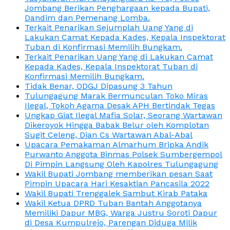
Jombang Berikan Penghargaan kepada Bupati,
Dandim dan Pemenang Lomba.
Terkait Penarikan Sejumplah Uang Yang di
Lakukan Camat Kepada Kades, Kepala Inspektorat
Tuban di Konfirmasi Memilih Bungkam.
Terkait Penarikan Uang Yang di Lakukan Camat
Kepada Kades, Kepala Inspektorat Tuban di
Konfirmasi Memilih Bungkam.
Tidak Benar, ODGJ Dipasung 3 Tahun
Tulungagung Marak Bermunculan Toko Miras
Ilegal, Tokoh Agama Desak APH Bertindak Tegas
Ungkap Giat Ilegal Mafia Solar, Seorang Wartawan
Dikeroyok Hingga Babak Belur oleh Komplotan
Sugit Celeng, Dian Cs Wartawan Abal-Abal
Upacara Pemakaman Almarhum Bripka Andik
Purwanto Anggota Binmas Polsek Sumbergempol
Di Pimpin Langsung Oleh Kapolres Tulungagung
Wakil Bupati Jombang memberikan pesan Saat
Pimpin Upacara Hari Kesaktian Pancasila 2022
Wakil Bupati Trenggalek Sambut Kirab Pataka
Wakil Ketua DPRD Tuban Bantah Anggotanya
Memiliki Dapur MBG, Warga Justru Soroti Dapur
di Desa Kumpulrejo, Parengan Diduga Milik