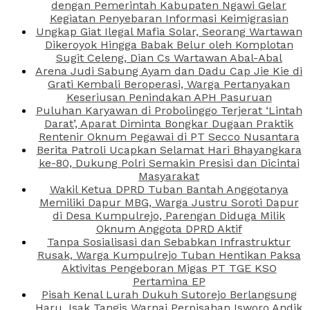
dengan Pemerintah Kabupaten Ngawi Gelar
Kegiatan Penyebaran Informasi Keimigrasian
Ungkap Giat Ilegal Mafia Solar, Seorang Wartawan
Dikeroyok Hingga Babak Belur oleh Komplotan
Sugit Celeng, Dian Cs Wartawan Abal-Abal
Arena Judi Sabung Ayam dan Dadu Cap Jie Kie di
Grati Kembali Beroperasi, Warga Pertanyakan
Keseriusan Penindakan APH Pasuruan
Puluhan Karyawan di Probolinggo Terjerat ‘Lintah
Darat’, Aparat Diminta Bongkar Dugaan Praktik
Rentenir Oknum Pegawai di PT Secco Nusantara
Berita Patroli Ucapkan Selamat Hari Bhayangkara
ke-80, Dukung Polri Semakin Presisi dan Dicintai
Masyarakat
Wakil Ketua DPRD Tuban Bantah Anggotanya
Memiliki Dapur MBG, Warga Justru Soroti Dapur
di Desa Kumpulrejo, Parengan Diduga Milik
Oknum Anggota DPRD Aktif
Tanpa Sosialisasi dan Sebabkan Infrastruktur
Rusak, Warga Kumpulrejo Tuban Hentikan Paksa
Aktivitas Pengeboran Migas PT TGE KSO
Pertamina EP
Pisah Kenal Lurah Dukuh Sutorejo Berlangsung
Haru, Isak Tangis Warnai Perpisahan Isworo Andik