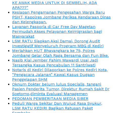
KE AWAK MEDIA UNTUK DI SEMBELIH, ADA
APA???”
Kesiapan Pengamanan Pengesahan Warga Baru
PSHT, Kapolres Jombang Periksa Kendaraan Dinas
dan Kelengkapan.
Layanan Pasporia di Car Free Day Magetan
Permudah Akses Pelayanan Keimigrasian bagi
Masyarakat
LSM RATU Siapkan Aksi Damai, Dorong Audit
Investigatif Menyeluruh Program MBG di Kediri
Meriahkan HUT Bhayangkara ke 79, Polres
Jombang Gelar Olah Raga Bersama dan Fun Bike.
Nasib Kiai Jember Fahim Mawardi Usai Jadi
Tersangka Kasus Pencabulan 11 Santriwati
Notaris di Kediri Dilaporkan ke Polres Kediri Kota,
“Pengacara Jalanan” Kawal Kasus Dugaan
Penggelapan SHM
Oknum Dokter belum lulus Specialis, tangani
Pasien Penderita Tumor, Direktur Rumah Sakit Dr
Soetomo,diminta Evaluasi Managemen
PEDOMAN PEMBERITAAN MEDIA SIBER
Peduli Warga Sekitar Dan Wujud Rasa Syukur,
LSM RATU KEDIRI Bagikan Ratusan Paket
Sembako