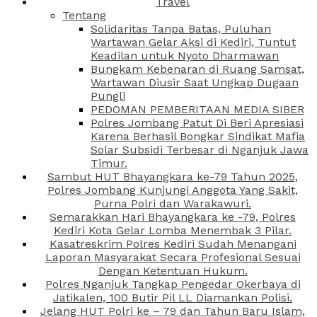
Travel
Tentang
Solidaritas Tanpa Batas, Puluhan
Wartawan Gelar Aksi di Kediri, Tuntut
Keadilan untuk Nyoto Dharmawan
Bungkam Kebenaran di Ruang Samsat,
Wartawan Diusir Saat Ungkap Dugaan
Pungli
PEDOMAN PEMBERITAAN MEDIA SIBER
Polres Jombang Patut Di Beri Apresiasi
Karena Berhasil Bongkar Sindikat Mafia
Solar Subsidi Terbesar di Nganjuk Jawa
Timur.
Sambut HUT Bhayangkara ke-79 Tahun 2025,
Polres Jombang Kunjungi Anggota Yang Sakit,
Purna Polri dan Warakawuri.
Semarakkan Hari Bhayangkara ke -79, Polres
Kediri Kota Gelar Lomba Menembak 3 Pilar.
Kasatreskrim Polres Kediri Sudah Menangani
Laporan Masyarakat Secara Profesional Sesuai
Dengan Ketentuan Hukum.
Polres Nganjuk Tangkap Pengedar Okerbaya di
Jatikalen, 100 Butir Pil LL Diamankan Polisi.
Jelang HUT Polri ke – 79 dan Tahun Baru Islam,