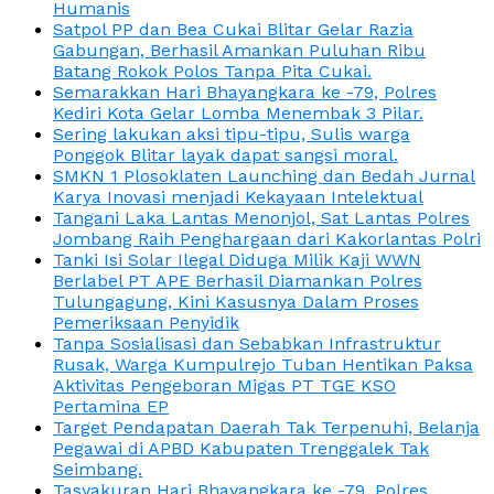
Humanis
Satpol PP dan Bea Cukai Blitar Gelar Razia
Gabungan, Berhasil Amankan Puluhan Ribu
Batang Rokok Polos Tanpa Pita Cukai.
Semarakkan Hari Bhayangkara ke -79, Polres
Kediri Kota Gelar Lomba Menembak 3 Pilar.
Sering lakukan aksi tipu-tipu, Sulis warga
Ponggok Blitar layak dapat sangsi moral.
SMKN 1 Plosoklaten Launching dan Bedah Jurnal
Karya Inovasi menjadi Kekayaan Intelektual
Tangani Laka Lantas Menonjol, Sat Lantas Polres
Jombang Raih Penghargaan dari Kakorlantas Polri
Tanki Isi Solar Ilegal Diduga Milik Kaji WWN
Berlabel PT APE Berhasil Diamankan Polres
Tulungagung, Kini Kasusnya Dalam Proses
Pemeriksaan Penyidik
Tanpa Sosialisasi dan Sebabkan Infrastruktur
Rusak, Warga Kumpulrejo Tuban Hentikan Paksa
Aktivitas Pengeboran Migas PT TGE KSO
Pertamina EP
Target Pendapatan Daerah Tak Terpenuhi, Belanja
Pegawai di APBD Kabupaten Trenggalek Tak
Seimbang.
Tasyakuran Hari Bhayangkara ke -79, Polres