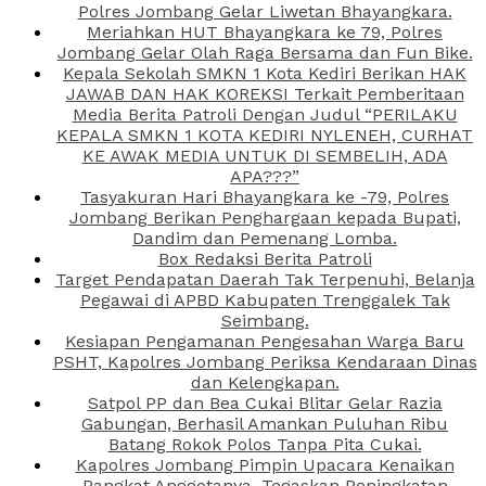
Polres Jombang Gelar Liwetan Bhayangkara.
Meriahkan HUT Bhayangkara ke 79, Polres
Jombang Gelar Olah Raga Bersama dan Fun Bike.
Kepala Sekolah SMKN 1 Kota Kediri Berikan HAK
JAWAB DAN HAK KOREKSI Terkait Pemberitaan
Media Berita Patroli Dengan Judul “PERILAKU
KEPALA SMKN 1 KOTA KEDIRI NYLENEH, CURHAT
KE AWAK MEDIA UNTUK DI SEMBELIH, ADA
APA???”
Tasyakuran Hari Bhayangkara ke -79, Polres
Jombang Berikan Penghargaan kepada Bupati,
Dandim dan Pemenang Lomba.
Box Redaksi Berita Patroli
Target Pendapatan Daerah Tak Terpenuhi, Belanja
Pegawai di APBD Kabupaten Trenggalek Tak
Seimbang.
Kesiapan Pengamanan Pengesahan Warga Baru
PSHT, Kapolres Jombang Periksa Kendaraan Dinas
dan Kelengkapan.
Satpol PP dan Bea Cukai Blitar Gelar Razia
Gabungan, Berhasil Amankan Puluhan Ribu
Batang Rokok Polos Tanpa Pita Cukai.
Kapolres Jombang Pimpin Upacara Kenaikan
Pangkat Anggotanya, Tegaskan Peningkatan