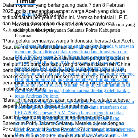
Timur
Dalam operasi yang berlangsung pada 7 dan 8 Februari
2025, polisi menangkap empat warga Aceh yang diduga
By
admin
August 6, 2026
terlibat dalam penyelundupan ini. Mereka berinisial I, F, E,
dan M, yang diamankan di Kota Lhokseumawe dan
BERITA PATROLI – SIDOARJO Wanita asal Sidoarjo yang
Kabupaten Lhoksukon.
tidak puas akan pelayanan Satlantas Polres Kabupaten
Pasuruan...
“Para pelaku semuanya warga Indonesia, berasal dari Aceh.
Saat ini, mereka telah diamankan,” terang Mukti.
Barang bukti yang berhasil disita dalam pengungkapan ini
meliputi 135 bungkus sabu yang dikemas dalam teh China
berlabel 999 dan 99, satu perahu mesin dua kepala, satu
boat oskadon, satu unit ponsel satelit merek Thuraya, satu
perangkat Garmin, lima unit ponsel Android, serta satu unit
mobil Avanza hitam.
“Barang ini rencananya akan diedarkan ke kota-kota besar
seperti Medan dan Jakarta,” tambahnya.
Saat ini, keempat tersangka telah ditahan di Rutan
Bareskrim Polri, Jakarta Selatan. Mereka dijerat dengan
Pasal 114, Pasal 112, dan Pasal 127 Undang-Undang
Nomor 35 Tahun 2009 tentang Narkotika. Ancaman