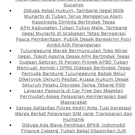
Sucahyo
Diduga Kebal Hukum, Tambang Ilegal Milik
Munarto di Tuban Terus Menggerus Alam,
Kapolresta Diminta Bertindak Tegas
APH Kabupaten Tuban Tutup Mata, Tambang
Ilegal Munarto di Grabakan Tetap Beroperasi
Pasca Pemberitaan, Publik Desak Bareskrim Polri
Ambil Alih Penanganan
Tulungagung Marak Bermunculan Toko Miras
Ilegal, Tokoh Agama Desak APH Bertindak Tegas
Dugaan Setoran 15 Persen Proyek APBD Tuban
Mencuat, Komisi I DPRD Didesak Bertindak Tegas
Pemuda Bandung Tulungagung Babak Belur
Dikeroyok Oknum Pesilat, Kuasa Hukum Desak
Seluruh Pelaku Diproses Tanpa Tebang Pilih
Layanan Pasporia di Car Free Day Magetan
Permudah Akses Pelayanan Keimigrasian bagi
Masyarakat
Satpas Satlantas Polres Kediri Kota Tuai Apresiasi
Warga Berkat Pelayanan SIM yang Transparan dan
Humanis
Diduga Ada Biaya Penitipan BPKB, Indomobil
Finance Cabang Tuban Bakal Dilaporkan OJK