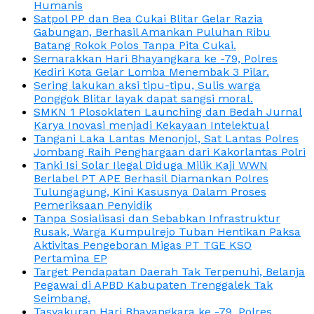
Humanis
Satpol PP dan Bea Cukai Blitar Gelar Razia
Gabungan, Berhasil Amankan Puluhan Ribu
Batang Rokok Polos Tanpa Pita Cukai.
Semarakkan Hari Bhayangkara ke -79, Polres
Kediri Kota Gelar Lomba Menembak 3 Pilar.
Sering lakukan aksi tipu-tipu, Sulis warga
Ponggok Blitar layak dapat sangsi moral.
SMKN 1 Plosoklaten Launching dan Bedah Jurnal
Karya Inovasi menjadi Kekayaan Intelektual
Tangani Laka Lantas Menonjol, Sat Lantas Polres
Jombang Raih Penghargaan dari Kakorlantas Polri
Tanki Isi Solar Ilegal Diduga Milik Kaji WWN
Berlabel PT APE Berhasil Diamankan Polres
Tulungagung, Kini Kasusnya Dalam Proses
Pemeriksaan Penyidik
Tanpa Sosialisasi dan Sebabkan Infrastruktur
Rusak, Warga Kumpulrejo Tuban Hentikan Paksa
Aktivitas Pengeboran Migas PT TGE KSO
Pertamina EP
Target Pendapatan Daerah Tak Terpenuhi, Belanja
Pegawai di APBD Kabupaten Trenggalek Tak
Seimbang.
Tasyakuran Hari Bhayangkara ke -79, Polres