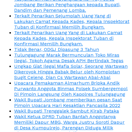
Jombang Berikan Penghargaan kepada Bupati,
Dandim dan Pemenang Lomba.
Terkait Penarikan Sejumplah Uang Yang di
Lakukan Camat Kepada Kades, Kepala Inspektorat
Tuban di Konfirmasi Memilih Bungkam.
Terkait Penarikan Uang Yang di Lakukan Camat
Kepada Kades, Kepala Inspektorat Tuban di
Konfirmasi Memilih Bungkam.
Tidak Benar, ODGJ Dipasung 3 Tahun
Tulungagung Marak Bermunculan Toko Miras
Ilegal, Tokoh Agama Desak APH Bertindak Tegas
Ungkap Giat Ilegal Mafia Solar, Seorang Wartawan
Dikeroyok Hingga Babak Belur oleh Komplotan
Sugit Celeng, Dian Cs Wartawan Abal-Abal
Upacara Pemakaman Almarhum Bripka Andik
Purwanto Anggota Binmas Polsek Sumbergempol
Di Pimpin Langsung Oleh Kapolres Tulungagung
Wakil Bupati Jombang memberikan pesan Saat
Pimpin Upacara Hari Kesaktian Pancasila 2022
Wakil Bupati Trenggalek Sambut Kirab Pataka
Wakil Ketua DPRD Tuban Bantah Anggotanya
Memiliki Dapur MBG, Warga Justru Soroti Dapur
di Desa Kumpulrejo, Parengan Diduga Milik