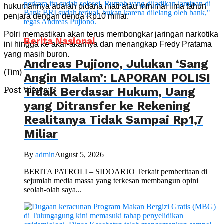
hukumannya adalah pidana mati atau minimal lima tahun
penjara dengan denda Rp10 miliar.
Polri memastikan akan terus membongkar jaringan narkotika
Berita Nasional
ini hingga ke akar-akarnya dan menangkap Fredy Pratama
yang masih buron.
Andreas Pujiono, Julukan ‘Sang
(Tim)
Angin Malam’: LAPORAN POLISI
Tidak Berdasar Hukum, Uang
Post Views:
3
yang Ditransfer ke Rekening
Realitanya Tidak Sampai Rp1,7
Miliar
By
admin
August 5, 2026
BERITA PATROLI – SIDOARJO Terkait pemberitaan di
sejumlah media massa yang terkesan membangun opini
seolah-olah saya...