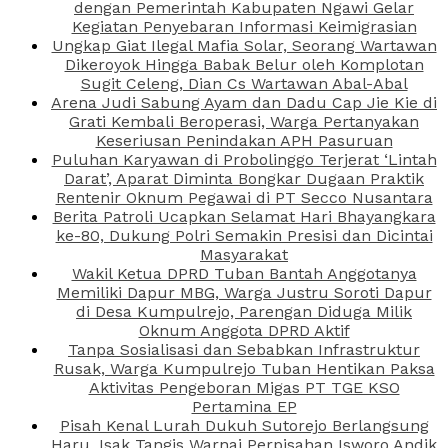
dengan Pemerintah Kabupaten Ngawi Gelar
Kegiatan Penyebaran Informasi Keimigrasian
Ungkap Giat Ilegal Mafia Solar, Seorang Wartawan
Dikeroyok Hingga Babak Belur oleh Komplotan
Sugit Celeng, Dian Cs Wartawan Abal-Abal
Arena Judi Sabung Ayam dan Dadu Cap Jie Kie di
Grati Kembali Beroperasi, Warga Pertanyakan
Keseriusan Penindakan APH Pasuruan
Puluhan Karyawan di Probolinggo Terjerat ‘Lintah
Darat’, Aparat Diminta Bongkar Dugaan Praktik
Rentenir Oknum Pegawai di PT Secco Nusantara
Berita Patroli Ucapkan Selamat Hari Bhayangkara
ke-80, Dukung Polri Semakin Presisi dan Dicintai
Masyarakat
Wakil Ketua DPRD Tuban Bantah Anggotanya
Memiliki Dapur MBG, Warga Justru Soroti Dapur
di Desa Kumpulrejo, Parengan Diduga Milik
Oknum Anggota DPRD Aktif
Tanpa Sosialisasi dan Sebabkan Infrastruktur
Rusak, Warga Kumpulrejo Tuban Hentikan Paksa
Aktivitas Pengeboran Migas PT TGE KSO
Pertamina EP
Pisah Kenal Lurah Dukuh Sutorejo Berlangsung
Haru, Isak Tangis Warnai Perpisahan Isworo Andik