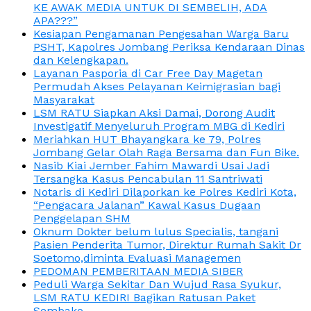
KE AWAK MEDIA UNTUK DI SEMBELIH, ADA
APA???”
Kesiapan Pengamanan Pengesahan Warga Baru
PSHT, Kapolres Jombang Periksa Kendaraan Dinas
dan Kelengkapan.
Layanan Pasporia di Car Free Day Magetan
Permudah Akses Pelayanan Keimigrasian bagi
Masyarakat
LSM RATU Siapkan Aksi Damai, Dorong Audit
Investigatif Menyeluruh Program MBG di Kediri
Meriahkan HUT Bhayangkara ke 79, Polres
Jombang Gelar Olah Raga Bersama dan Fun Bike.
Nasib Kiai Jember Fahim Mawardi Usai Jadi
Tersangka Kasus Pencabulan 11 Santriwati
Notaris di Kediri Dilaporkan ke Polres Kediri Kota,
“Pengacara Jalanan” Kawal Kasus Dugaan
Penggelapan SHM
Oknum Dokter belum lulus Specialis, tangani
Pasien Penderita Tumor, Direktur Rumah Sakit Dr
Soetomo,diminta Evaluasi Managemen
PEDOMAN PEMBERITAAN MEDIA SIBER
Peduli Warga Sekitar Dan Wujud Rasa Syukur,
LSM RATU KEDIRI Bagikan Ratusan Paket
Sembako