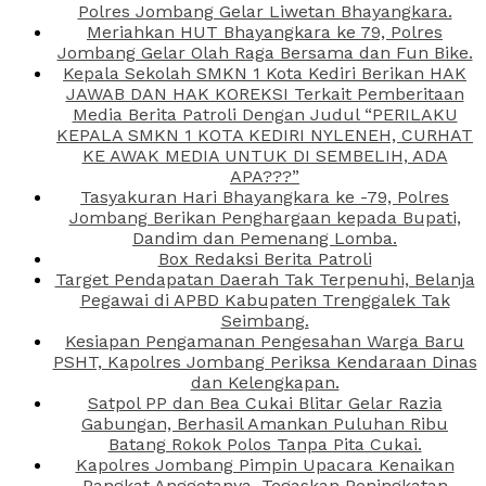
Polres Jombang Gelar Liwetan Bhayangkara.
Meriahkan HUT Bhayangkara ke 79, Polres
Jombang Gelar Olah Raga Bersama dan Fun Bike.
Kepala Sekolah SMKN 1 Kota Kediri Berikan HAK
JAWAB DAN HAK KOREKSI Terkait Pemberitaan
Media Berita Patroli Dengan Judul “PERILAKU
KEPALA SMKN 1 KOTA KEDIRI NYLENEH, CURHAT
KE AWAK MEDIA UNTUK DI SEMBELIH, ADA
APA???”
Tasyakuran Hari Bhayangkara ke -79, Polres
Jombang Berikan Penghargaan kepada Bupati,
Dandim dan Pemenang Lomba.
Box Redaksi Berita Patroli
Target Pendapatan Daerah Tak Terpenuhi, Belanja
Pegawai di APBD Kabupaten Trenggalek Tak
Seimbang.
Kesiapan Pengamanan Pengesahan Warga Baru
PSHT, Kapolres Jombang Periksa Kendaraan Dinas
dan Kelengkapan.
Satpol PP dan Bea Cukai Blitar Gelar Razia
Gabungan, Berhasil Amankan Puluhan Ribu
Batang Rokok Polos Tanpa Pita Cukai.
Kapolres Jombang Pimpin Upacara Kenaikan
Pangkat Anggotanya, Tegaskan Peningkatan