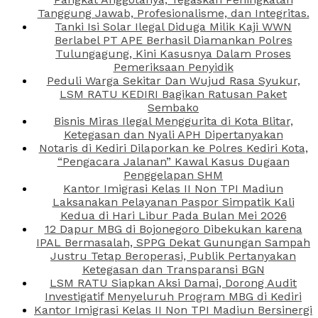
Tanggung Jawab, Profesionalisme, dan Integritas.
Tanki Isi Solar Ilegal Diduga Milik Kaji WWN
Berlabel PT APE Berhasil Diamankan Polres
Tulungagung, Kini Kasusnya Dalam Proses
Pemeriksaan Penyidik
Peduli Warga Sekitar Dan Wujud Rasa Syukur,
LSM RATU KEDIRI Bagikan Ratusan Paket
Sembako
Bisnis Miras Ilegal Menggurita di Kota Blitar,
Ketegasan dan Nyali APH Dipertanyakan
Notaris di Kediri Dilaporkan ke Polres Kediri Kota,
“Pengacara Jalanan” Kawal Kasus Dugaan
Penggelapan SHM
Kantor Imigrasi Kelas II Non TPI Madiun
Laksanakan Pelayanan Paspor Simpatik Kali
Kedua di Hari Libur Pada Bulan Mei 2026
12 Dapur MBG di Bojonegoro Dibekukan karena
IPAL Bermasalah, SPPG Dekat Gunungan Sampah
Justru Tetap Beroperasi, Publik Pertanyakan
Ketegasan dan Transparansi BGN
LSM RATU Siapkan Aksi Damai, Dorong Audit
Investigatif Menyeluruh Program MBG di Kediri
Kantor Imigrasi Kelas II Non TPI Madiun Bersinergi