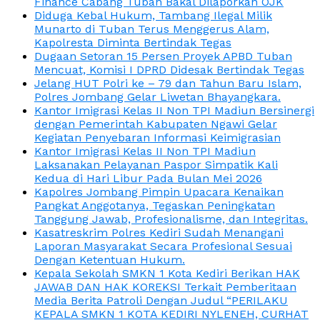
Finance Cabang Tuban Bakal Dilaporkan OJK
Diduga Kebal Hukum, Tambang Ilegal Milik
Munarto di Tuban Terus Menggerus Alam,
Kapolresta Diminta Bertindak Tegas
Dugaan Setoran 15 Persen Proyek APBD Tuban
Mencuat, Komisi I DPRD Didesak Bertindak Tegas
Jelang HUT Polri ke – 79 dan Tahun Baru Islam,
Polres Jombang Gelar Liwetan Bhayangkara.
Kantor Imigrasi Kelas II Non TPI Madiun Bersinergi
dengan Pemerintah Kabupaten Ngawi Gelar
Kegiatan Penyebaran Informasi Keimigrasian
Kantor Imigrasi Kelas II Non TPI Madiun
Laksanakan Pelayanan Paspor Simpatik Kali
Kedua di Hari Libur Pada Bulan Mei 2026
Kapolres Jombang Pimpin Upacara Kenaikan
Pangkat Anggotanya, Tegaskan Peningkatan
Tanggung Jawab, Profesionalisme, dan Integritas.
Kasatreskrim Polres Kediri Sudah Menangani
Laporan Masyarakat Secara Profesional Sesuai
Dengan Ketentuan Hukum.
Kepala Sekolah SMKN 1 Kota Kediri Berikan HAK
JAWAB DAN HAK KOREKSI Terkait Pemberitaan
Media Berita Patroli Dengan Judul “PERILAKU
KEPALA SMKN 1 KOTA KEDIRI NYLENEH, CURHAT