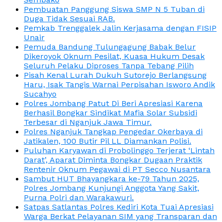
Pembuatan Panggung Siswa SMP N 5 Tuban di
Duga Tidak Sesuai RAB.
Pemkab Trenggalek Jalin Kerjasama dengan FISIP
Unair
Pemuda Bandung Tulungagung Babak Belur
Dikeroyok Oknum Pesilat, Kuasa Hukum Desak
Seluruh Pelaku Diproses Tanpa Tebang Pilih
Pisah Kenal Lurah Dukuh Sutorejo Berlangsung
Haru, Isak Tangis Warnai Perpisahan Isworo Andik
Sucahyo
Polres Jombang Patut Di Beri Apresiasi Karena
Berhasil Bongkar Sindikat Mafia Solar Subsidi
Terbesar di Nganjuk Jawa Timur.
Polres Nganjuk Tangkap Pengedar Okerbaya di
Jatikalen, 100 Butir Pil LL Diamankan Polisi.
Puluhan Karyawan di Probolinggo Terjerat ‘Lintah
Darat’, Aparat Diminta Bongkar Dugaan Praktik
Rentenir Oknum Pegawai di PT Secco Nusantara
Sambut HUT Bhayangkara ke-79 Tahun 2025,
Polres Jombang Kunjungi Anggota Yang Sakit,
Purna Polri dan Warakawuri.
Satpas Satlantas Polres Kediri Kota Tuai Apresiasi
Warga Berkat Pelayanan SIM yang Transparan dan