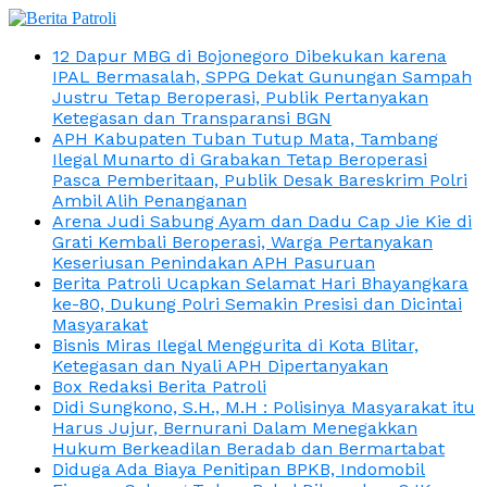
12 Dapur MBG di Bojonegoro Dibekukan karena
IPAL Bermasalah, SPPG Dekat Gunungan Sampah
Justru Tetap Beroperasi, Publik Pertanyakan
Ketegasan dan Transparansi BGN
APH Kabupaten Tuban Tutup Mata, Tambang
Ilegal Munarto di Grabakan Tetap Beroperasi
Pasca Pemberitaan, Publik Desak Bareskrim Polri
Ambil Alih Penanganan
Arena Judi Sabung Ayam dan Dadu Cap Jie Kie di
Grati Kembali Beroperasi, Warga Pertanyakan
Keseriusan Penindakan APH Pasuruan
Berita Patroli Ucapkan Selamat Hari Bhayangkara
ke-80, Dukung Polri Semakin Presisi dan Dicintai
Masyarakat
Bisnis Miras Ilegal Menggurita di Kota Blitar,
Ketegasan dan Nyali APH Dipertanyakan
Box Redaksi Berita Patroli
Didi Sungkono, S.H., M.H : Polisinya Masyarakat itu
Harus Jujur, Bernurani Dalam Menegakkan
Hukum Berkeadilan Beradab dan Bermartabat
Diduga Ada Biaya Penitipan BPKB, Indomobil