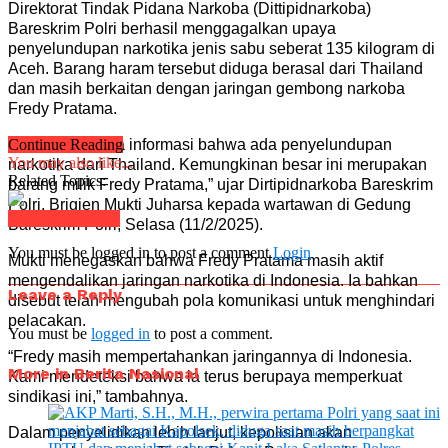
Direktorat Tindak Pidana Narkoba (Dittipidnarkoba)
Bareskrim Polri berhasil menggagalkan upaya
penyelundupan narkotika jenis sabu seberat 135 kilogram di
Aceh. Barang haram tersebut diduga berasal dari Thailand
dan masih berkaitan dengan jaringan gembong narkoba
Fredy Pratama.
“Kami menerima informasi bahwa ada penyelundupan
Continue Reading
You may also like...
narkotika dari Thailand. Kemungkinan besar ini merupakan
Related Topics:
barang milik Fredy Pratama,” ujar Dirtipidnarkoba Bareskrim
Polri, Brigjen Mukti Juharsa kepada wartawan di Gedung
Click to comment
Bareskrim Polri, Selasa (11/2/2025).
You must be logged in to post a comment
Login
Mukti menegaskan bahwa Fredy Pratama masih aktif
mengendalikan jaringan narkotika di Indonesia. Ia bahkan
Leave a Reply
disebut telah mengubah pola komunikasi untuk menghindari
pelacakan.
You must be
logged in
to post a comment.
“Fredy masih mempertahankan jaringannya di Indonesia.
More in Berita Nasional
Kami mendeteksi bahwa ia terus berupaya memperkuat
sindikasi ini,” tambahnya.
Dalam penyelidikan lebih lanjut, kepolisian akan