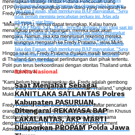
menerapkan strategi Tindak Pidana Pencucian Uang
(TPPU) guna mengungkap aliran dana yang mengarah ke
Fredy Pratama.
“Melalui TPPU, semua dapat terungkap. Kalau hanya
menangkap pelaku di lapangan, mereka tidak akan
mengaku. Namun, jika kita menelusuri rekening mereka,
pasti ujungnya mengarah ke Fredy Pratama,” jelas Mukti.
Hingga saat ini, Fredy Pratama diyakini masih bersembunyi
di Thailand dan mendapat perlindungan dari pihak tertentu.
Polri pun terus berkoordinasi dengan otoritas Thailand untuk
Berita Nasional
menangkapnya.
“Kami belum bisa menjangkau dia. Fredy adalah gembong
Saat Menjabat Sebagai
besar yang sulit disentuh oleh pemerintah Thailand,” ungkap
KANITLAKA SATLANTAS Polres
Mukti.
Kabupaten PASURUAN,
Fredy Pratama sendiri telah masuk dalam daftar pencarian
Ditengarai REKAYASA BAP
orang (DPO) sejak 2014. Polri telah membentuk Tim Khusus
Escobar Indonesia untuk memburunya, bekerja sama
LAKALANTAS, AKP MARTI
dengan Kepolisian Thailand serta Drugs Enforcement
Dilaporkan PROPAM Polda Jawa
Administration (DEA) Amerika Serikat.