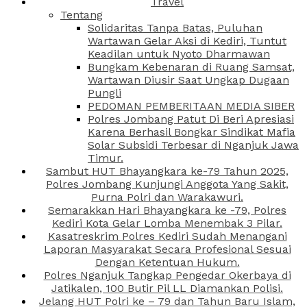
Travel
Tentang
Solidaritas Tanpa Batas, Puluhan
Wartawan Gelar Aksi di Kediri, Tuntut
Keadilan untuk Nyoto Dharmawan
Bungkam Kebenaran di Ruang Samsat,
Wartawan Diusir Saat Ungkap Dugaan
Pungli
PEDOMAN PEMBERITAAN MEDIA SIBER
Polres Jombang Patut Di Beri Apresiasi
Karena Berhasil Bongkar Sindikat Mafia
Solar Subsidi Terbesar di Nganjuk Jawa
Timur.
Sambut HUT Bhayangkara ke-79 Tahun 2025,
Polres Jombang Kunjungi Anggota Yang Sakit,
Purna Polri dan Warakawuri.
Semarakkan Hari Bhayangkara ke -79, Polres
Kediri Kota Gelar Lomba Menembak 3 Pilar.
Kasatreskrim Polres Kediri Sudah Menangani
Laporan Masyarakat Secara Profesional Sesuai
Dengan Ketentuan Hukum.
Polres Nganjuk Tangkap Pengedar Okerbaya di
Jatikalen, 100 Butir Pil LL Diamankan Polisi.
Jelang HUT Polri ke – 79 dan Tahun Baru Islam,