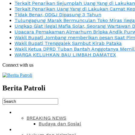
Terkait Penarikan Sejumplah Uang Yang di Lakuka
Terkait Penarikan Uang Yang di Lakukan Camat Kep
Tidak Benar, ODGJ Dipasung 3 Tahun
Tulungagung Marak Bermunculan Toko Miras Ilega
Ungkap Giat Ilegal Mafia Solar, Seorang Wartawan 
Upacara Pemakaman Almarhum Bripka Andik Purwa
Wakil Bupati Jombang memberikan pesan Saat Pimp
Wakil Bupati Trenggalek Sambut Kirab Pataka
Wakil Ketua DPRD Tuban Bantah Anggotanya Memili
WARGA KELUHKAN BAU LIMBAH DAMATEX
Connect with us
Berita Patroli
BREAKING NEWS
Budaya dan Sosial