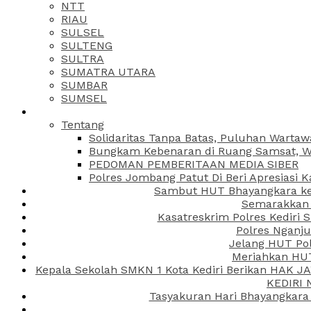
NTT
RIAU
SULSEL
SULTENG
SULTRA
SUMATRA UTARA
SUMBAR
SUMSEL
Tentang
Solidaritas Tanpa Batas, Puluhan Wartaw
Bungkam Kebenaran di Ruang Samsat, Wa
PEDOMAN PEMBERITAAN MEDIA SIBER
Polres Jombang Patut Di Beri Apresiasi K
Sambut HUT Bhayangkara ke-
Semarakkan H
Kasatreskrim Polres Kediri
Polres Nganju
Jelang HUT Pol
Meriahkan HUT
Kepala Sekolah SMKN 1 Kota Kediri Berikan HAK 
KEDIRI
Tasyakuran Hari Bhayangkara