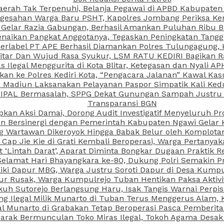
aerah Tak Terpenuhi, Belanja Pegawai di APBD Kabupaten
esahan Warga Baru PSHT, Kapolres Jombang Periksa Ken
r Gelar Razia Gabungan, Berhasil Amankan Puluhan Ribu B
aikan Pangkat Anggotanya, Tegaskan Peningkatan Tanggun
N Berlabel PT APE Berhasil Diamankan Polres Tulungagung
kitar Dan Wujud Rasa Syukur, LSM RATU KEDIRI Bagikan 
as Ilegal Menggurita di Kota Blitar, Ketegasan dan Nyali A
porkan ke Polres Kediri Kota, “Pengacara Jalanan” Kawal 
PI Madiun Laksanakan Pelayanan Paspor Simpatik Kali Ked
 IPAL Bermasalah, SPPG Dekat Gunungan Sampah Justru T
Transparansi BGN
kan Aksi Damai, Dorong Audit Investigatif Menyeluruh Pr
iun Bersinergi dengan Pemerintah Kabupaten Ngawi Gelar 
ang Wartawan Dikeroyok Hingga Babak Belur oleh Komplota
ap Jie Kie di Grati Kembali Beroperasi, Warga Pertany
t ‘Lintah Darat’, Aparat Diminta Bongkar Dugaan Praktik
Selamat Hari Bhayangkara ke-80, Dukung Polri Semakin Pr
ki Dapur MBG, Warga Justru Soroti Dapur di Desa Kumpu
ktur Rusak, Warga Kumpulrejo Tuban Hentikan Paksa Akti
kuh Sutorejo Berlangsung Haru, Isak Tangis Warnai Perpi
 Ilegal Milik Munarto di Tuban Terus Menggerus Alam, K
Munarto di Grabakan Tetap Beroperasi Pasca Pemberitaa
rak Bermunculan Toko Miras Ilegal, Tokoh Agama Desak