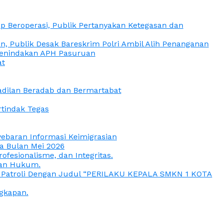
 Beroperasi, Publik Pertanyakan Ketegasan dan
, Publik Desak Bareskrim Polri Ambil Alih Penanganan
 Penindakan APH Pasuruan
at
eadilan Beradab dan Bermartabat
rtindak Tegas
yebaran Informasi Keimigrasian
da Bulan Mei 2026
esionalisme, dan Integritas.
uan Hukum.
a Patroli Dengan Judul “PERILAKU KEPALA SMKN 1 KOTA
gkapan.