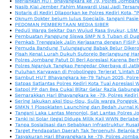
Meriahkan HUT Bhayangkara ke 79, Polres Jombang
Nasib Kiai Jember Fahim Mawardi Usai Jadi Tersan
Notaris di Kediri Dilaporkan ke Polres Kediri Kot
Oknum Dokter belum lulus Specialis, tangani Pasi
PEDOMAN PEMBERITAAN MEDIA SIBER
Peduli Warga Sekitar Dan Wujud Rasa Syukur, LS
Pembuatan Panggung Siswa SMP N 5 Tuban di Duga
Pemkab Trenggalek Jalin Kerjasama dengan FISIP 
Pemuda Bandung Tulungagung Babak Belur Dikeroy
Pisah Kenal Lurah Dukuh Sutorejo Berlangsung Har
Polres Jombang Patut Di Beri Apresiasi Karena Berh
Polres Nganjuk Tangkap Pengedar Okerbaya di Jatika
Puluhan Karyawan di Probolinggo Terjerat ‘Lintah 
Sambut HUT Bhayangkara ke-79 Tahun 2025, Polres
Satpas Satlantas Polres Kediri Kota Tuai Apresias
Satpol PP dan Bea Cukai Blitar Gelar Razia Gabung
Semarakkan Hari Bhayangkara ke -79, Polres Kedir
Sering lakukan aksi tipu-tipu, Sulis warga Ponggok 
SMKN 1 Plosoklaten Launching dan Bedah Jurnal Ka
Tangani Laka Lantas Menonjol, Sat Lantas Polres J
Tanki Isi Solar Ilegal Diduga Milik Kaji WWN Berl
Tanpa Sosialisasi dan Sebabkan Infrastruktur Rus
Target Pendapatan Daerah Tak Terpenuhi, Belanja
Tasyakuran Hari Bhayangkara ke -79, Polres Jom