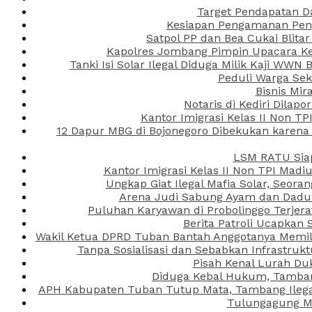
Target Pendapatan D
Kesiapan Pengamanan Peng
Satpol PP dan Bea Cukai Blita
Kapolres Jombang Pimpin Upacara Ken
Tanki Isi Solar Ilegal Diduga Milik Kaji WW
Peduli Warga Se
Bisnis Mir
Notaris di Kediri Dila
Kantor Imigrasi Kelas II Non T
12 Dapur MBG di Bojonegoro Dibekukan karena
LSM RATU Siap
Kantor Imigrasi Kelas II Non TPI Mad
Ungkap Giat Ilegal Mafia Solar, Seor
Arena Judi Sabung Ayam dan Dadu C
Puluhan Karyawan di Probolinggo Terjera
Berita Patroli Ucapkan 
Wakil Ketua DPRD Tuban Bantah Anggotanya Memili
Tanpa Sosialisasi dan Sebabkan Infrastru
Pisah Kenal Lurah Du
Diduga Kebal Hukum, Tambang
APH Kabupaten Tuban Tutup Mata, Tambang Ilegal 
Tulungagung Ma