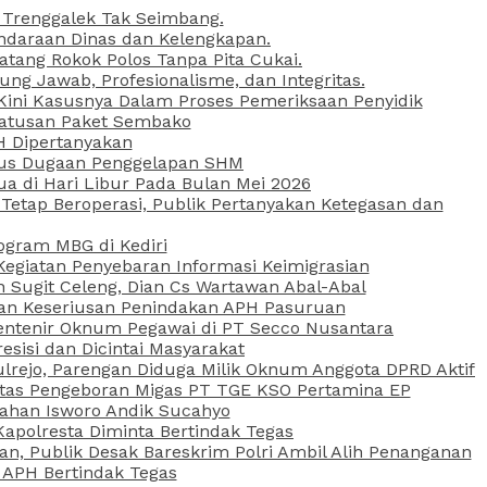
 Trenggalek Tak Seimbang.
daraan Dinas dan Kelengkapan.
atang Rokok Polos Tanpa Pita Cukai.
g Jawab, Profesionalisme, dan Integritas.
, Kini Kasusnya Dalam Proses Pemeriksaan Penyidik
Ratusan Paket Sembako
PH Dipertanyakan
Kasus Dugaan Penggelapan SHM
ua di Hari Libur Pada Bulan Mei 2026
etap Beroperasi, Publik Pertanyakan Ketegasan dan
ogram MBG di Kediri
Kegiatan Penyebaran Informasi Keimigrasian
n Sugit Celeng, Dian Cs Wartawan Abal-Abal
akan Keseriusan Penindakan APH Pasuruan
 Rentenir Oknum Pegawai di PT Secco Nusantara
esisi dan Dicintai Masyarakat
lrejo, Parengan Diduga Milik Oknum Anggota DPRD Aktif
vitas Pengeboran Migas PT TGE KSO Pertamina EP
sahan Isworo Andik Sucahyo
apolresta Diminta Bertindak Tegas
n, Publik Desak Bareskrim Polri Ambil Alih Penanganan
 APH Bertindak Tegas