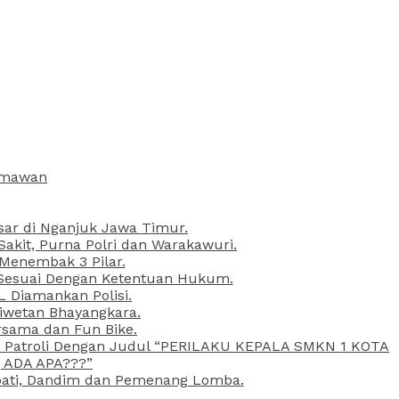
armawan
esar di Nganjuk Jawa Timur.
kit, Purna Polri dan Warakawuri.
 Menembak 3 Pilar.
l Sesuai Dengan Ketentuan Hukum.
L Diamankan Polisi.
Liwetan Bhayangkara.
rsama dan Fun Bike.
ta Patroli Dengan Judul “PERILAKU KEPALA SMKN 1 KOTA
 ADA APA???”
upati, Dandim dan Pemenang Lomba.