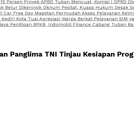
15 Persen Proyek APBD Tuban Mencuat, Komisi I DPRD Di
Belur Dikeroyok Oknum Pesilat, Kuasa Hukum Desak Sel
di Car Free Day Magetan Permudah Akses Pelayanan Keimi
s Kediri Kota Tuai Apresiasi Warga Berkat Pelayanan SIM
iaya Penitipan BPKB, Indomobil Finance Cabang Tuban Ba
 dan Panglima TNI Tinjau Kesiapan Pr