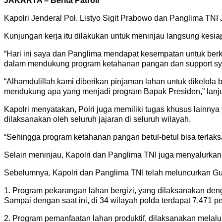
JAKARTA – Berita Patroli
Kapolri Jenderal Pol. Listyo Sigit Prabowo dan Panglima TN
Kunjungan kerja itu dilakukan untuk meninjau langsung kes
“Hari ini saya dan Panglima mendapat kesempatan untuk ber
dalam mendukung program ketahanan pangan dan support syst
“Alhamdulillah kami diberikan pinjaman lahan untuk dikelola 
mendukung apa yang menjadi program Bapak Presiden,” lanjut
Kapolri menyatakan, Polri juga memiliki tugas khusus lainnya 
dilaksanakan oleh seluruh jajaran di seluruh wilayah.
“Sehingga program ketahanan pangan betul-betul bisa terlaks
Selain meninjau, Kapolri dan Panglima TNI juga menyalurka
Sebelumnya, Kapolri dan Panglima TNI telah meluncurkan Gu
1. Program pekarangan lahan bergizi, yang dilaksanakan d
Sampai dengan saat ini, di 34 wilayah polda terdapat 7.471 p
2. Program pemanfaatan lahan produktif, dilaksanakan melalui