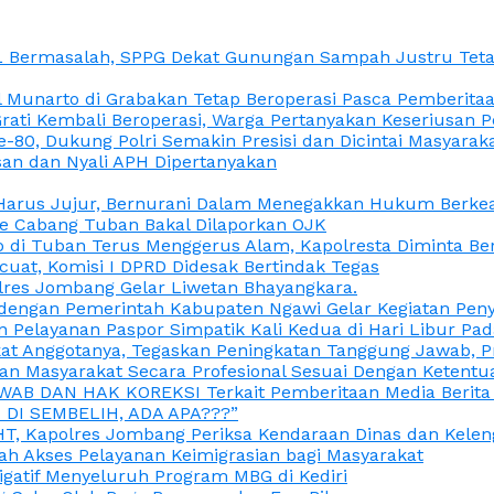
L Bermasalah, SPPG Dekat Gunungan Sampah Justru Tetap
unarto di Grabakan Tetap Beroperasi Pasca Pemberitaan
Grati Kembali Beroperasi, Warga Pertanyakan Keseriusan
e-80, Dukung Polri Semakin Presisi dan Dicintai Masyarak
gasan dan Nyali APH Dipertanyakan
itu Harus Jujur, Bernurani Dalam Menegakkan Hukum Berk
ce Cabang Tuban Bakal Dilaporkan OJK
 di Tuban Terus Menggerus Alam, Kapolresta Diminta Be
uat, Komisi I DPRD Didesak Bertindak Tegas
olres Jombang Gelar Liwetan Bhayangkara.
gi dengan Pemerintah Kabupaten Ngawi Gelar Kegiatan Pen
n Pelayanan Paspor Simpatik Kali Kedua di Hari Libur Pa
 Anggotanya, Tegaskan Peningkatan Tanggung Jawab, Prof
ran Masyarakat Secara Profesional Sesuai Dengan Ketent
JAWAB DAN HAK KOREKSI Terkait Pemberitaan Media Berit
DI SEMBELIH, ADA APA???”
, Kapolres Jombang Periksa Kendaraan Dinas dan Kelen
ah Akses Pelayanan Keimigrasian bagi Masyarakat
igatif Menyeluruh Program MBG di Kediri