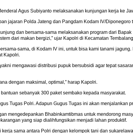
I Jenderal Agus Subiyanto melaksanakan kunjungan kerja ke Ja
iapan jajaran Polda Jateng dan Pangdam Kodam IV/Diponegoro 
kunjung dan bersama-sama melaksanakan program dari Bapak P
em dari makan bergizi,” ujar Kapolri di Kecamatan Tembalang
bersama-sama, di Kodam IV ini, untuk bisa kami tanami jagung. 
 Kapolri.
yakni mengawasi distribusi pupuk bersubsidi agar tepat sasaran
ana dengan maksimal, optimal,” harap Kapolri.
n bantuan sebanyak 300 paket sembako kepada masyarakat.
gus Tugas Polri. Adapun Gugus Tugas ini akan menjalankan pr
engan mengedepankan Bhabinkamtibmas untuk mendorong masya
ekarangan yang siap dialihfungsikan menjadi lahan produktif.
 kerja sama antara Polri dengan kelompok tani dan sukarelawan