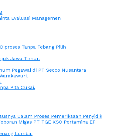
M
iminta Evaluasi Managemen
iproses Tanpa Tebang Pilih
anjuk Jawa Timur.
Oknum Pegawai di PT Secco Nusantara
Warakawuri.
s
npa Pita Cukai.
Kasusnya Dalam Proses Pemeriksaan Penyidik
ngeboran Migas PT TGE KSO Pertamina EP
menang Lomba.