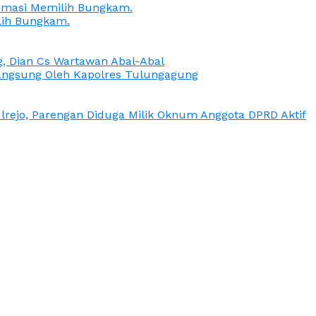
irmasi Memilih Bungkam.
lih Bungkam.
g, Dian Cs Wartawan Abal-Abal
ngsung Oleh Kapolres Tulungagung
rejo, Parengan Diduga Milik Oknum Anggota DPRD Aktif