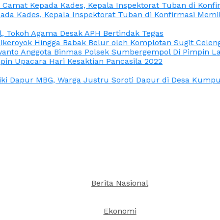
n Camat Kepada Kades, Kepala Inspektorat Tuban di Konf
ada Kades, Kepala Inspektorat Tuban di Konfirmasi Memi
l, Tokoh Agama Desak APH Bertindak Tegas
Dikeroyok Hingga Babak Belur oleh Komplotan Sugit Celen
nto Anggota Binmas Polsek Sumbergempol Di Pimpin La
in Upacara Hari Kesaktian Pancasila 2022
ki Dapur MBG, Warga Justru Soroti Dapur di Desa Kumpul
Berita Nasional
Ekonomi