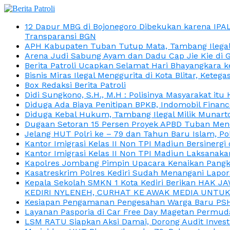
12 Dapur MBG di Bojonegoro Dibekukan karena IPA
Transparansi BGN
APH Kabupaten Tuban Tutup Mata, Tambang Ilegal M
Arena Judi Sabung Ayam dan Dadu Cap Jie Kie di 
Berita Patroli Ucapkan Selamat Hari Bhayangkara k
Bisnis Miras Ilegal Menggurita di Kota Blitar, Kete
Box Redaksi Berita Patroli
Didi Sungkono, S.H., M.H : Polisinya Masyarakat 
Diduga Ada Biaya Penitipan BPKB, Indomobil Finan
Diduga Kebal Hukum, Tambang Ilegal Milik Munarto
Dugaan Setoran 15 Persen Proyek APBD Tuban Menc
Jelang HUT Polri ke – 79 dan Tahun Baru Islam, P
Kantor Imigrasi Kelas II Non TPI Madiun Bersiner
Kantor Imigrasi Kelas II Non TPI Madiun Laksanaka
Kapolres Jombang Pimpin Upacara Kenaikan Pangkat
Kasatreskrim Polres Kediri Sudah Menangani Lapo
Kepala Sekolah SMKN 1 Kota Kediri Berikan HAK 
KEDIRI NYLENEH, CURHAT KE AWAK MEDIA UNTUK 
Kesiapan Pengamanan Pengesahan Warga Baru PSHT
Layanan Pasporia di Car Free Day Magetan Permud
LSM RATU Siapkan Aksi Damai, Dorong Audit Invest