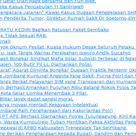
 Gelar Olah Raga Bersama dan Fun Bike.
gka Kasus Pencabulan 11 Santriwati
a, “Pengacara Jalanan” Kawal Kasus Dugaan Penggelapan SH
en Penderita Tumor, Direktur Rumah Sakit Dr Soetomo,d
M RATU KEDIRI Bagikan Ratusan Paket Sembako
 Tidak Sesuai RAB.
Unair
ok Oknum Pesilat, Kuasa Hukum Desak Seluruh Pelaku D
u, Isak Tangis Warnai Perpisahan Isworo Andik Sucahyo
asil Bongkar Sindikat Mafia Solar Subsidi Terbesar di Ng
len, 100 Butir Pil LL Diamankan Polisi.
Darat’, Aparat Diminta Bongkar Dugaan Praktik Rentenir 
 Jombang Kunjungi Anggota Yang Sakit, Purna Polri dan 
i Warga Berkat Pelayanan SIM yang Transparan dan Humani
an, Berhasil Amankan Puluhan Ribu Batang Rokok Polos Ta
i Kota Gelar Lomba Menembak 3 Pilar.
Blitar layak dapat sangsi moral.
rya Inovasi menjadi Kekayaan Intelektual
ombang Raih Penghargaan dari Kakorlantas Polri
abel PT APE Berhasil Diamankan Polres Tulungagung, Kini 
ak, Warga Kumpulrejo Tuban Hentikan Paksa Aktivitas Pe
 Pegawai di APBD Kabupaten Trenggalek Tak Seimbang.
bang Berikan Penghargaan kepada Bupati, Dandim dan Pe