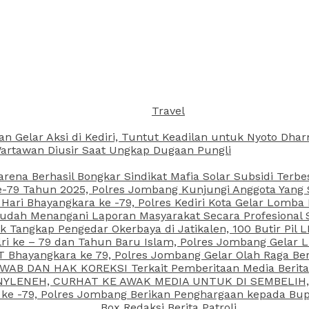
Travel
an Gelar Aksi di Kediri, Tuntut Keadilan untuk Nyoto Dh
rtawan Diusir Saat Ungkap Dugaan Pungli
arena Berhasil Bongkar Sindikat Mafia Solar Subsidi Terb
79 Tahun 2025, Polres Jombang Kunjungi Anggota Yang Sa
ari Bhayangkara ke -79, Polres Kediri Kota Gelar Lomba
 Sudah Menangani Laporan Masyarakat Secara Profesiona
k Tangkap Pengedar Okerbaya di Jatikalen, 100 Butir Pil L
ri ke – 79 dan Tahun Baru Islam, Polres Jombang Gelar 
 Bhayangkara ke 79, Polres Jombang Gelar Olah Raga Be
JAWAB DAN HAK KOREKSI Terkait Pemberitaan Media Beri
 NYLENEH, CURHAT KE AWAK MEDIA UNTUK DI SEMBELIH,
 ke -79, Polres Jombang Berikan Penghargaan kepada B
Box Redaksi Berita Patroli