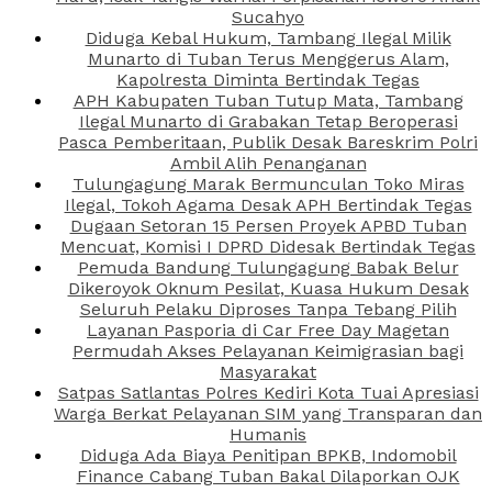
Sucahyo
Diduga Kebal Hukum, Tambang Ilegal Milik
Munarto di Tuban Terus Menggerus Alam,
Kapolresta Diminta Bertindak Tegas
APH Kabupaten Tuban Tutup Mata, Tambang
Ilegal Munarto di Grabakan Tetap Beroperasi
Pasca Pemberitaan, Publik Desak Bareskrim Polri
Ambil Alih Penanganan
Tulungagung Marak Bermunculan Toko Miras
Ilegal, Tokoh Agama Desak APH Bertindak Tegas
Dugaan Setoran 15 Persen Proyek APBD Tuban
Mencuat, Komisi I DPRD Didesak Bertindak Tegas
Pemuda Bandung Tulungagung Babak Belur
Dikeroyok Oknum Pesilat, Kuasa Hukum Desak
Seluruh Pelaku Diproses Tanpa Tebang Pilih
Layanan Pasporia di Car Free Day Magetan
Permudah Akses Pelayanan Keimigrasian bagi
Masyarakat
Satpas Satlantas Polres Kediri Kota Tuai Apresiasi
Warga Berkat Pelayanan SIM yang Transparan dan
Humanis
Diduga Ada Biaya Penitipan BPKB, Indomobil
Finance Cabang Tuban Bakal Dilaporkan OJK