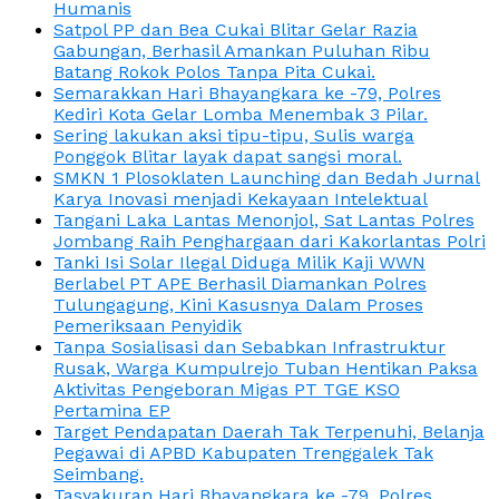
Humanis
Satpol PP dan Bea Cukai Blitar Gelar Razia
Gabungan, Berhasil Amankan Puluhan Ribu
Batang Rokok Polos Tanpa Pita Cukai.
Semarakkan Hari Bhayangkara ke -79, Polres
Kediri Kota Gelar Lomba Menembak 3 Pilar.
Sering lakukan aksi tipu-tipu, Sulis warga
Ponggok Blitar layak dapat sangsi moral.
SMKN 1 Plosoklaten Launching dan Bedah Jurnal
Karya Inovasi menjadi Kekayaan Intelektual
Tangani Laka Lantas Menonjol, Sat Lantas Polres
Jombang Raih Penghargaan dari Kakorlantas Polri
Tanki Isi Solar Ilegal Diduga Milik Kaji WWN
Berlabel PT APE Berhasil Diamankan Polres
Tulungagung, Kini Kasusnya Dalam Proses
Pemeriksaan Penyidik
Tanpa Sosialisasi dan Sebabkan Infrastruktur
Rusak, Warga Kumpulrejo Tuban Hentikan Paksa
Aktivitas Pengeboran Migas PT TGE KSO
Pertamina EP
Target Pendapatan Daerah Tak Terpenuhi, Belanja
Pegawai di APBD Kabupaten Trenggalek Tak
Seimbang.
Tasyakuran Hari Bhayangkara ke -79, Polres