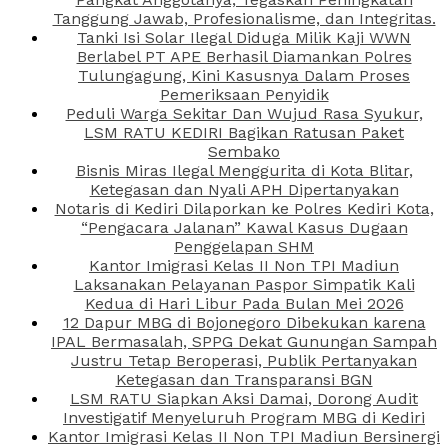
Tanggung Jawab, Profesionalisme, dan Integritas.
Tanki Isi Solar Ilegal Diduga Milik Kaji WWN
Berlabel PT APE Berhasil Diamankan Polres
Tulungagung, Kini Kasusnya Dalam Proses
Pemeriksaan Penyidik
Peduli Warga Sekitar Dan Wujud Rasa Syukur,
LSM RATU KEDIRI Bagikan Ratusan Paket
Sembako
Bisnis Miras Ilegal Menggurita di Kota Blitar,
Ketegasan dan Nyali APH Dipertanyakan
Notaris di Kediri Dilaporkan ke Polres Kediri Kota,
“Pengacara Jalanan” Kawal Kasus Dugaan
Penggelapan SHM
Kantor Imigrasi Kelas II Non TPI Madiun
Laksanakan Pelayanan Paspor Simpatik Kali
Kedua di Hari Libur Pada Bulan Mei 2026
12 Dapur MBG di Bojonegoro Dibekukan karena
IPAL Bermasalah, SPPG Dekat Gunungan Sampah
Justru Tetap Beroperasi, Publik Pertanyakan
Ketegasan dan Transparansi BGN
LSM RATU Siapkan Aksi Damai, Dorong Audit
Investigatif Menyeluruh Program MBG di Kediri
Kantor Imigrasi Kelas II Non TPI Madiun Bersinergi