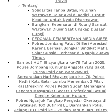
Travel
Tentang
Solidaritas Tanpa Batas, Puluhan
Wartawan Gelar Aksi di Kediri, Tuntut
Keadilan untuk Nyoto Dharmawan
Bungkam Kebenaran di Ruang Samsat,
Wartawan Diusir Saat Ungkap Dugaan
Pungli
PEDOMAN PEMBERITAAN MEDIA SIBER
Polres Jombang Patut Di Beri Apresiasi
Karena Berhasil Bongkar Sindikat Mafia
Solar Subsidi Terbesar di Nganjuk Jawa
Timur.
Sambut HUT Bhayangkara ke-79 Tahun 2025,
Polres Jombang Kunjungi Anggota Yang Sakit,
Purna Polri dan Warakawuri.
Semarakkan Hari Bhayangkara ke -79, Polres
Kediri Kota Gelar Lomba Menembak 3 Pilar.
Kasatreskrim Polres Kediri Sudah Menangani
Laporan Masyarakat Secara Profesional Sesuai
Dengan Ketentuan Hukum.
Polres Nganjuk Tangkap Pengedar Okerbaya di
Jatikalen, 100 Butir Pil LL Diamankan Polisi.
Jelang HUT Polri ke – 79 dan Tahun Baru Islam,