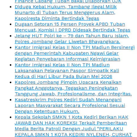
Finance Cabang Tuban Bakal Dilaporkan OJK
Diduga Kebal Hukum, Tambang Ilegal Milik
Munarto di Tuban Terus Menggerus Alam,
Kapolresta Diminta Bertindak Tegas
Dugaan Setoran 15 Persen Proyek APBD Tuban
Mencuat, Komisi I DPRD Didesak Bertindak Tegas
Jelang HUT Polri ke – 79 dan Tahun Baru Islam,
Polres Jombang Gelar Liwetan Bhayangkara.
Kantor Imigrasi Kelas II Non TPI Madiun Bersinergi
dengan Pemerintah Kabupaten Ngawi Gelar
Kegiatan Penyebaran Informasi Keimigrasian
Kantor Imigrasi Kelas II Non TPI Madiun
Laksanakan Pelayanan Paspor Simpatik Kali
Kedua di Hari Libur Pada Bulan Mei 2026
Kapolres Jombang Pimpin Upacara Kenaikan
Pangkat Anggotanya, Tegaskan Peningkatan
Tanggung Jawab, Profesionalisme, dan Integritas.
Kasatreskrim Polres Kediri Sudah Menangani
Laporan Masyarakat Secara Profesional Sesuai
Dengan Ketentuan Hukum.
Kepala Sekolah SMKN 1 Kota Kediri Berikan HAK
JAWAB DAN HAK KOREKSI Terkait Pemberitaan
Media Berita Patroli Dengan Judul “PERILAKU
KEPALA SMKN 1 KOTA KEDIRI NYLENEH, CURHAT