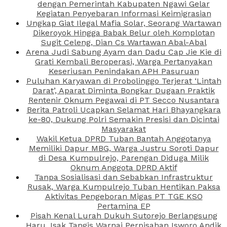
dengan Pemerintah Kabupaten Ngawi Gelar
Kegiatan Penyebaran Informasi Keimigrasian
Ungkap Giat Ilegal Mafia Solar, Seorang Wartawan
Dikeroyok Hingga Babak Belur oleh Komplotan
Sugit Celeng, Dian Cs Wartawan Abal-Abal
Arena Judi Sabung Ayam dan Dadu Cap Jie Kie di
Grati Kembali Beroperasi, Warga Pertanyakan
Keseriusan Penindakan APH Pasuruan
Puluhan Karyawan di Probolinggo Terjerat ‘Lintah
Darat’, Aparat Diminta Bongkar Dugaan Praktik
Rentenir Oknum Pegawai di PT Secco Nusantara
Berita Patroli Ucapkan Selamat Hari Bhayangkara
ke-80, Dukung Polri Semakin Presisi dan Dicintai
Masyarakat
Wakil Ketua DPRD Tuban Bantah Anggotanya
Memiliki Dapur MBG, Warga Justru Soroti Dapur
di Desa Kumpulrejo, Parengan Diduga Milik
Oknum Anggota DPRD Aktif
Tanpa Sosialisasi dan Sebabkan Infrastruktur
Rusak, Warga Kumpulrejo Tuban Hentikan Paksa
Aktivitas Pengeboran Migas PT TGE KSO
Pertamina EP
Pisah Kenal Lurah Dukuh Sutorejo Berlangsung
Haru, Isak Tangis Warnai Perpisahan Isworo Andik