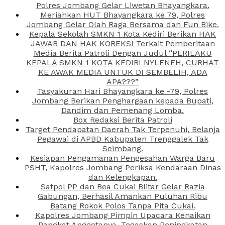
Polres Jombang Gelar Liwetan Bhayangkara.
Meriahkan HUT Bhayangkara ke 79, Polres
Jombang Gelar Olah Raga Bersama dan Fun Bike.
Kepala Sekolah SMKN 1 Kota Kediri Berikan HAK
JAWAB DAN HAK KOREKSI Terkait Pemberitaan
Media Berita Patroli Dengan Judul “PERILAKU
KEPALA SMKN 1 KOTA KEDIRI NYLENEH, CURHAT
KE AWAK MEDIA UNTUK DI SEMBELIH, ADA
APA???”
Tasyakuran Hari Bhayangkara ke -79, Polres
Jombang Berikan Penghargaan kepada Bupati,
Dandim dan Pemenang Lomba.
Box Redaksi Berita Patroli
Target Pendapatan Daerah Tak Terpenuhi, Belanja
Pegawai di APBD Kabupaten Trenggalek Tak
Seimbang.
Kesiapan Pengamanan Pengesahan Warga Baru
PSHT, Kapolres Jombang Periksa Kendaraan Dinas
dan Kelengkapan.
Satpol PP dan Bea Cukai Blitar Gelar Razia
Gabungan, Berhasil Amankan Puluhan Ribu
Batang Rokok Polos Tanpa Pita Cukai.
Kapolres Jombang Pimpin Upacara Kenaikan
Pangkat Anggotanya, Tegaskan Peningkatan