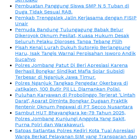
Pembuatan Panggung Siswa SMP N 5 Tuban di
Duga Tidak Sesuai RAB.
Pemkab Trenggalek Jalin Kerjasama dengan FISIP
Unair
Pemuda Bandung Tulungagung Babak Belur
Dikeroyok Oknum Pesilat, Kuasa Hukum Desak
Seluruh Pelaku Diproses Tanpa Tebang Pilih
Pisah Kenal Lurah Dukuh Sutorejo Berlangsung
Haru, Isak Tangis Warnai Perpisahan Isworo Andik
Sucahyo
Polres Jombang Patut Di Beri Apresiasi Karena
Berhasil Bongkar Sindikat Mafia Solar Subsidi
Terbesar di Nganjuk Jawa Timur.
Polres Nganjuk Tangkap Pengedar Okerbaya di
Jatikalen, 100 Butir Pil LL Diamankan Polisi.
Puluhan Karyawan di Probolinggo Terjerat ‘Lintah
Darat’, Aparat Diminta Bongkar Dugaan Praktik
Rentenir Oknum Pegawai di PT Secco Nusantara
Sambut HUT Bhayangkara ke-79 Tahun 2025,
Polres Jombang Kunjungi Anggota Yang Sakit,
Purna Polri dan Warakawuri.
Satpas Satlantas Polres Kediri Kota Tuai Apresiasi
Warga Berkat Pelayanan SIM yang Transparan dan