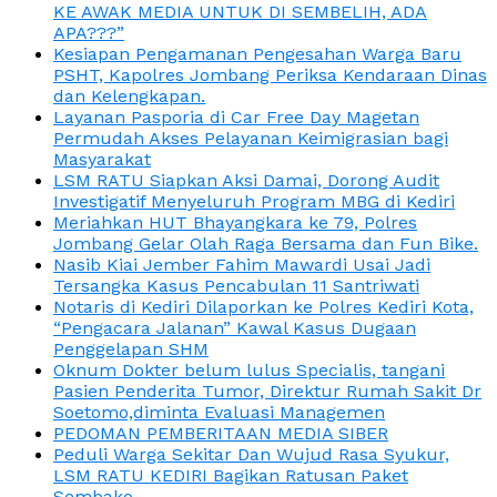
KE AWAK MEDIA UNTUK DI SEMBELIH, ADA
APA???”
Kesiapan Pengamanan Pengesahan Warga Baru
PSHT, Kapolres Jombang Periksa Kendaraan Dinas
dan Kelengkapan.
Layanan Pasporia di Car Free Day Magetan
Permudah Akses Pelayanan Keimigrasian bagi
Masyarakat
LSM RATU Siapkan Aksi Damai, Dorong Audit
Investigatif Menyeluruh Program MBG di Kediri
Meriahkan HUT Bhayangkara ke 79, Polres
Jombang Gelar Olah Raga Bersama dan Fun Bike.
Nasib Kiai Jember Fahim Mawardi Usai Jadi
Tersangka Kasus Pencabulan 11 Santriwati
Notaris di Kediri Dilaporkan ke Polres Kediri Kota,
“Pengacara Jalanan” Kawal Kasus Dugaan
Penggelapan SHM
Oknum Dokter belum lulus Specialis, tangani
Pasien Penderita Tumor, Direktur Rumah Sakit Dr
Soetomo,diminta Evaluasi Managemen
PEDOMAN PEMBERITAAN MEDIA SIBER
Peduli Warga Sekitar Dan Wujud Rasa Syukur,
LSM RATU KEDIRI Bagikan Ratusan Paket
Sembako