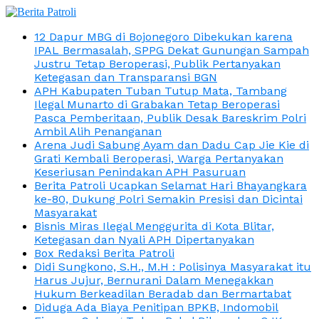
12 Dapur MBG di Bojonegoro Dibekukan karena
IPAL Bermasalah, SPPG Dekat Gunungan Sampah
Justru Tetap Beroperasi, Publik Pertanyakan
Ketegasan dan Transparansi BGN
APH Kabupaten Tuban Tutup Mata, Tambang
Ilegal Munarto di Grabakan Tetap Beroperasi
Pasca Pemberitaan, Publik Desak Bareskrim Polri
Ambil Alih Penanganan
Arena Judi Sabung Ayam dan Dadu Cap Jie Kie di
Grati Kembali Beroperasi, Warga Pertanyakan
Keseriusan Penindakan APH Pasuruan
Berita Patroli Ucapkan Selamat Hari Bhayangkara
ke-80, Dukung Polri Semakin Presisi dan Dicintai
Masyarakat
Bisnis Miras Ilegal Menggurita di Kota Blitar,
Ketegasan dan Nyali APH Dipertanyakan
Box Redaksi Berita Patroli
Didi Sungkono, S.H., M.H : Polisinya Masyarakat itu
Harus Jujur, Bernurani Dalam Menegakkan
Hukum Berkeadilan Beradab dan Bermartabat
Diduga Ada Biaya Penitipan BPKB, Indomobil