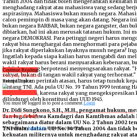
Continue Reading
You may also like...
Related Topics:
Click to comment
You must be logged in to post a comment
Login
Dr. Didi Sungkono, S.H., M.H., pengamat hukum, m
Leave a Reply
dan lugas bahwa Kamdagri dan Kamtibmas adalah
sebagaimana diatur dalam UU No. 2 Tahun 2002 ten
You must be
logged in
to post a comment.
TNI diatur dalam UU No. 34 Tahun 2004 dan tidak
kekuatan militernya untuk menghadang rakyat at