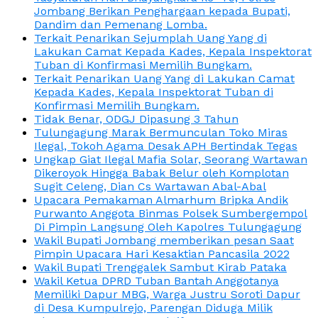
Jombang Berikan Penghargaan kepada Bupati,
Dandim dan Pemenang Lomba.
Terkait Penarikan Sejumplah Uang Yang di
Lakukan Camat Kepada Kades, Kepala Inspektorat
Tuban di Konfirmasi Memilih Bungkam.
Terkait Penarikan Uang Yang di Lakukan Camat
Kepada Kades, Kepala Inspektorat Tuban di
Konfirmasi Memilih Bungkam.
Tidak Benar, ODGJ Dipasung 3 Tahun
Tulungagung Marak Bermunculan Toko Miras
Ilegal, Tokoh Agama Desak APH Bertindak Tegas
Ungkap Giat Ilegal Mafia Solar, Seorang Wartawan
Dikeroyok Hingga Babak Belur oleh Komplotan
Sugit Celeng, Dian Cs Wartawan Abal-Abal
Upacara Pemakaman Almarhum Bripka Andik
Purwanto Anggota Binmas Polsek Sumbergempol
Di Pimpin Langsung Oleh Kapolres Tulungagung
Wakil Bupati Jombang memberikan pesan Saat
Pimpin Upacara Hari Kesaktian Pancasila 2022
Wakil Bupati Trenggalek Sambut Kirab Pataka
Wakil Ketua DPRD Tuban Bantah Anggotanya
Memiliki Dapur MBG, Warga Justru Soroti Dapur
di Desa Kumpulrejo, Parengan Diduga Milik