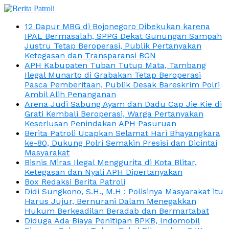
12 Dapur MBG di Bojonegoro Dibekukan karena
IPAL Bermasalah, SPPG Dekat Gunungan Sampah
Justru Tetap Beroperasi, Publik Pertanyakan
Ketegasan dan Transparansi BGN
APH Kabupaten Tuban Tutup Mata, Tambang
Ilegal Munarto di Grabakan Tetap Beroperasi
Pasca Pemberitaan, Publik Desak Bareskrim Polri
Ambil Alih Penanganan
Arena Judi Sabung Ayam dan Dadu Cap Jie Kie di
Grati Kembali Beroperasi, Warga Pertanyakan
Keseriusan Penindakan APH Pasuruan
Berita Patroli Ucapkan Selamat Hari Bhayangkara
ke-80, Dukung Polri Semakin Presisi dan Dicintai
Masyarakat
Bisnis Miras Ilegal Menggurita di Kota Blitar,
Ketegasan dan Nyali APH Dipertanyakan
Box Redaksi Berita Patroli
Didi Sungkono, S.H., M.H : Polisinya Masyarakat itu
Harus Jujur, Bernurani Dalam Menegakkan
Hukum Berkeadilan Beradab dan Bermartabat
Diduga Ada Biaya Penitipan BPKB, Indomobil