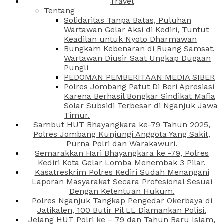
Travel
Tentang
Solidaritas Tanpa Batas, Puluhan
Wartawan Gelar Aksi di Kediri, Tuntut
Keadilan untuk Nyoto Dharmawan
Bungkam Kebenaran di Ruang Samsat,
Wartawan Diusir Saat Ungkap Dugaan
Pungli
PEDOMAN PEMBERITAAN MEDIA SIBER
Polres Jombang Patut Di Beri Apresiasi
Karena Berhasil Bongkar Sindikat Mafia
Solar Subsidi Terbesar di Nganjuk Jawa
Timur.
Sambut HUT Bhayangkara ke-79 Tahun 2025,
Polres Jombang Kunjungi Anggota Yang Sakit,
Purna Polri dan Warakawuri.
Semarakkan Hari Bhayangkara ke -79, Polres
Kediri Kota Gelar Lomba Menembak 3 Pilar.
Kasatreskrim Polres Kediri Sudah Menangani
Laporan Masyarakat Secara Profesional Sesuai
Dengan Ketentuan Hukum.
Polres Nganjuk Tangkap Pengedar Okerbaya di
Jatikalen, 100 Butir Pil LL Diamankan Polisi.
Jelang HUT Polri ke – 79 dan Tahun Baru Islam,