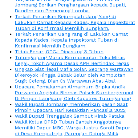
Jombang Berikan Penghargaan kepada Bupati,
Dandim dan Pemenang Lomba.
Terkait Penarikan Sejumplah Uang Yang di
Lakukan Camat Kepada Kades, Kepala Inspektorat
Tuban di Konfirmasi Memilih Bungkam.
Terkait Penarikan Uang Yang di Lakukan Camat
Kepada Kades, Kepala Inspektorat Tuban di
Konfirmasi Memilih Bungkam.
Tidak Benar, ODGJ Dipasung 3 Tahun
Tulungagung Marak Bermunculan Toko Miras
Ilegal, Tokoh Agama Desak APH Bertindak Tegas
Ungkap Giat Ilegal Mafia Solar, Seorang Wartawan
Dikeroyok Hingga Babak Belur oleh Komplotan
Sugit Celeng, Dian Cs Wartawan Abal-Abal
Upacara Pemakaman Almarhum Bripka Andik
Purwanto Anggota Binmas Polsek Sumbergempol
Di Pimpin Langsung Oleh Kapolres Tulungagung
Wakil Bupati Jombang memberikan pesan Saat
Pimpin Upacara Hari Kesaktian Pancasila 2022
Wakil Bupati Trenggalek Sambut Kirab Pataka
Wakil Ketua DPRD Tuban Bantah Anggotanya
Memiliki Dapur MBG, Warga Justru Soroti Dapur
di Desa Kumpulrejo, Parengan Diduga Milik