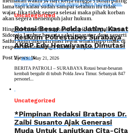
memakan waktu 14 hari kerja hingga 3 bulan paling
lama tapi kalau sudah sampai setahun itu tidak
wajar. Jika tidak segera selesai maka pihak korban
Uncategorized
akan segera menempuh jalur hukum.
Rotasi Besar Polda Jatim, Kasat
Hingga berita ditayangkan dari pihak Kepala Desa
Sidorejo Jamhur beserta saksi aparatur desa seperti
Reskrim Polrestabes Surabaya
Saiful Amin dikonfirmasi lewat whatshapp tidak di
AKBP Edy Herwiyanto Dimutasi
respon. Bersambung ( Hardon – Ayon )
Post Views:
14
By
admin
May 21, 2026
BERITA PATROLI – SURABAYA Rotasi besar-besaran
kembali bergulir di tubuh Polda Jawa Timur. Sebanyak 847
personel...
Uncategorized
*Pimpinan Redaksi Bratapos Dr.
Zaibi Susanto Ajak Generasi
Muda Untuk Lanjutkan Cita-Cita