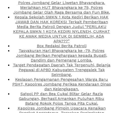
Polres Jombang Gelar Liwetan Bhayangkara.
Meriahkan HUT Bhayangkara ke 79, Polres
Jombang Gelar Olah Raga Bersama dan Fun Bike.
Kepala Sekolah SMKN 1 Kota Kediri Berikan HAK
JAWAB DAN HAK KOREKSI Terkait Pemberitaan
Media Berita Patroli Dengan Judul “PERILAKU
KEPALA SMKN 1 KOTA KEDIRI NYLENEH, CURHAT
KE AWAK MEDIA UNTUK DI SEMBELIH, ADA
APA???”
Box Redaksi Berita Patroli
Tasyakuran Hari Bhayangkara ke -79, Polres
Jombang Berikan Penghargaan kepada Bupati,
Dandim dan Pemenang Lomba.
Target Pendapatan Daerah Tak Terpenuhi, Belanja
Pegawai di APBD Kabupaten Trenggalek Tak
Seimbang.
Kesiapan Pengamanan Pengesahan Warga Baru
PSHT, Kapolres Jombang Periksa Kendaraan Dinas
dan Kelengkapan.
Satpol PP dan Bea Cukai Blitar Gelar Razia
Gabungan, Berhasil Amankan Puluhan Ribu
Batang Rokok Polos Tanpa Pita Cukai.
Kapolres Jombang Pimpin Upacara Kenaikan
Pangkat Anggotanya, Tegaskan Peningkatan