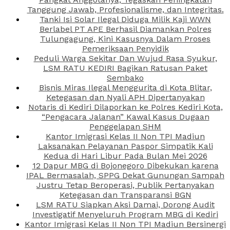
Tanggung Jawab, Profesionalisme, dan Integritas.
Tanki Isi Solar Ilegal Diduga Milik Kaji WWN
Berlabel PT APE Berhasil Diamankan Polres
Tulungagung, Kini Kasusnya Dalam Proses
Pemeriksaan Penyidik
Peduli Warga Sekitar Dan Wujud Rasa Syukur,
LSM RATU KEDIRI Bagikan Ratusan Paket
Sembako
Bisnis Miras Ilegal Menggurita di Kota Blitar,
Ketegasan dan Nyali APH Dipertanyakan
Notaris di Kediri Dilaporkan ke Polres Kediri Kota,
“Pengacara Jalanan” Kawal Kasus Dugaan
Penggelapan SHM
Kantor Imigrasi Kelas II Non TPI Madiun
Laksanakan Pelayanan Paspor Simpatik Kali
Kedua di Hari Libur Pada Bulan Mei 2026
12 Dapur MBG di Bojonegoro Dibekukan karena
IPAL Bermasalah, SPPG Dekat Gunungan Sampah
Justru Tetap Beroperasi, Publik Pertanyakan
Ketegasan dan Transparansi BGN
LSM RATU Siapkan Aksi Damai, Dorong Audit
Investigatif Menyeluruh Program MBG di Kediri
Kantor Imigrasi Kelas II Non TPI Madiun Bersinergi