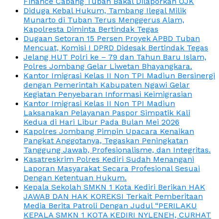
Finance Cabang Tuban Bakal Dilaporkan OJK
Diduga Kebal Hukum, Tambang Ilegal Milik
Munarto di Tuban Terus Menggerus Alam,
Kapolresta Diminta Bertindak Tegas
Dugaan Setoran 15 Persen Proyek APBD Tuban
Mencuat, Komisi I DPRD Didesak Bertindak Tegas
Jelang HUT Polri ke – 79 dan Tahun Baru Islam,
Polres Jombang Gelar Liwetan Bhayangkara.
Kantor Imigrasi Kelas II Non TPI Madiun Bersinergi
dengan Pemerintah Kabupaten Ngawi Gelar
Kegiatan Penyebaran Informasi Keimigrasian
Kantor Imigrasi Kelas II Non TPI Madiun
Laksanakan Pelayanan Paspor Simpatik Kali
Kedua di Hari Libur Pada Bulan Mei 2026
Kapolres Jombang Pimpin Upacara Kenaikan
Pangkat Anggotanya, Tegaskan Peningkatan
Tanggung Jawab, Profesionalisme, dan Integritas.
Kasatreskrim Polres Kediri Sudah Menangani
Laporan Masyarakat Secara Profesional Sesuai
Dengan Ketentuan Hukum.
Kepala Sekolah SMKN 1 Kota Kediri Berikan HAK
JAWAB DAN HAK KOREKSI Terkait Pemberitaan
Media Berita Patroli Dengan Judul “PERILAKU
KEPALA SMKN 1 KOTA KEDIRI NYLENEH, CURHAT