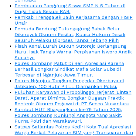
Pembuatan Panggung Siswa SMP N 5 Tuban di
Duga Tidak Sesuai RAB.
Pemkab Trenggalek Jalin Kerjasama dengan FISIP
Unair
Pemuda Bandung Tulungagung Babak Belur
Dikeroyok Oknum Pesilat, Kuasa Hukum Desak
Seluruh Pelaku Diproses Tanpa Tebang Pilih
Pisah Kenal Lurah Dukuh Sutorejo Berlangsung
Haru, Isak Tangis Warnai Perpisahan Isworo Andik
Sucahyo
Polres Jombang Patut Di Beri Apresiasi Karena
Berhasil Bongkar Sindikat Mafia Solar Subsidi
Terbesar di Nganjuk Jawa Timur.
Polres Nganjuk Tangkap Pengedar Okerbaya di
Jatikalen, 100 Butir Pil LL Diamankan Polisi.
Puluhan Karyawan di Probolinggo Terjerat ‘Lintah
Darat’, Aparat Diminta Bongkar Dugaan Praktik
Rentenir Oknum Pegawai di PT Secco Nusantara
Sambut HUT Bhayangkara ke-79 Tahun 2025,
Polres Jombang Kunjungi Anggota Yang Sakit,
Purna Polri dan Warakawuri.
Satpas Satlantas Polres Kediri Kota Tuai Apresiasi
Warga Berkat Pelayanan SIM yang Transparan dan