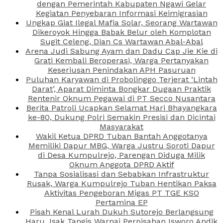
dengan Pemerintah Kabupaten Ngawi Gelar
Kegiatan Penyebaran Informasi Keimigrasian
Ungkap Giat Ilegal Mafia Solar, Seorang Wartawan
Dikeroyok Hingga Babak Belur oleh Komplotan
Sugit Celeng, Dian Cs Wartawan Abal-Abal
Arena Judi Sabung Ayam dan Dadu Cap Jie Kie di
Grati Kembali Beroperasi, Warga Pertanyakan
Keseriusan Penindakan APH Pasuruan
Puluhan Karyawan di Probolinggo Terjerat ‘Lintah
Darat’, Aparat Diminta Bongkar Dugaan Praktik
Rentenir Oknum Pegawai di PT Secco Nusantara
Berita Patroli Ucapkan Selamat Hari Bhayangkara
ke-80, Dukung Polri Semakin Presisi dan Dicintai
Masyarakat
Wakil Ketua DPRD Tuban Bantah Anggotanya
Memiliki Dapur MBG, Warga Justru Soroti Dapur
di Desa Kumpulrejo, Parengan Diduga Milik
Oknum Anggota DPRD Aktif
Tanpa Sosialisasi dan Sebabkan Infrastruktur
Rusak, Warga Kumpulrejo Tuban Hentikan Paksa
Aktivitas Pengeboran Migas PT TGE KSO
Pertamina EP
Pisah Kenal Lurah Dukuh Sutorejo Berlangsung
Haru, Isak Tangis Warnai Perpisahan Isworo Andik