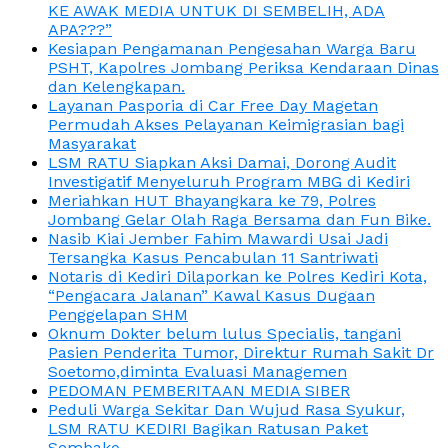
KE AWAK MEDIA UNTUK DI SEMBELIH, ADA
APA???”
Kesiapan Pengamanan Pengesahan Warga Baru
PSHT, Kapolres Jombang Periksa Kendaraan Dinas
dan Kelengkapan.
Layanan Pasporia di Car Free Day Magetan
Permudah Akses Pelayanan Keimigrasian bagi
Masyarakat
LSM RATU Siapkan Aksi Damai, Dorong Audit
Investigatif Menyeluruh Program MBG di Kediri
Meriahkan HUT Bhayangkara ke 79, Polres
Jombang Gelar Olah Raga Bersama dan Fun Bike.
Nasib Kiai Jember Fahim Mawardi Usai Jadi
Tersangka Kasus Pencabulan 11 Santriwati
Notaris di Kediri Dilaporkan ke Polres Kediri Kota,
“Pengacara Jalanan” Kawal Kasus Dugaan
Penggelapan SHM
Oknum Dokter belum lulus Specialis, tangani
Pasien Penderita Tumor, Direktur Rumah Sakit Dr
Soetomo,diminta Evaluasi Managemen
PEDOMAN PEMBERITAAN MEDIA SIBER
Peduli Warga Sekitar Dan Wujud Rasa Syukur,
LSM RATU KEDIRI Bagikan Ratusan Paket
Sembako