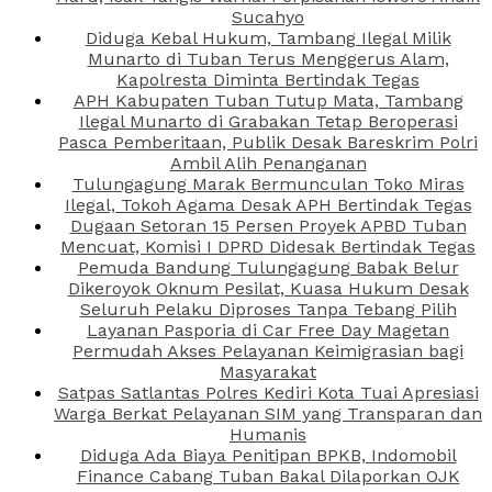
Sucahyo
Diduga Kebal Hukum, Tambang Ilegal Milik
Munarto di Tuban Terus Menggerus Alam,
Kapolresta Diminta Bertindak Tegas
APH Kabupaten Tuban Tutup Mata, Tambang
Ilegal Munarto di Grabakan Tetap Beroperasi
Pasca Pemberitaan, Publik Desak Bareskrim Polri
Ambil Alih Penanganan
Tulungagung Marak Bermunculan Toko Miras
Ilegal, Tokoh Agama Desak APH Bertindak Tegas
Dugaan Setoran 15 Persen Proyek APBD Tuban
Mencuat, Komisi I DPRD Didesak Bertindak Tegas
Pemuda Bandung Tulungagung Babak Belur
Dikeroyok Oknum Pesilat, Kuasa Hukum Desak
Seluruh Pelaku Diproses Tanpa Tebang Pilih
Layanan Pasporia di Car Free Day Magetan
Permudah Akses Pelayanan Keimigrasian bagi
Masyarakat
Satpas Satlantas Polres Kediri Kota Tuai Apresiasi
Warga Berkat Pelayanan SIM yang Transparan dan
Humanis
Diduga Ada Biaya Penitipan BPKB, Indomobil
Finance Cabang Tuban Bakal Dilaporkan OJK