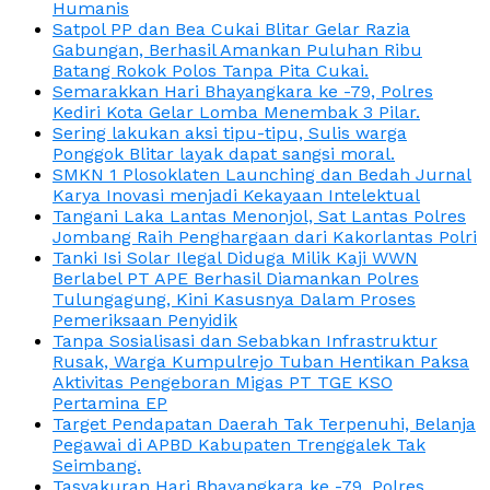
Humanis
Satpol PP dan Bea Cukai Blitar Gelar Razia
Gabungan, Berhasil Amankan Puluhan Ribu
Batang Rokok Polos Tanpa Pita Cukai.
Semarakkan Hari Bhayangkara ke -79, Polres
Kediri Kota Gelar Lomba Menembak 3 Pilar.
Sering lakukan aksi tipu-tipu, Sulis warga
Ponggok Blitar layak dapat sangsi moral.
SMKN 1 Plosoklaten Launching dan Bedah Jurnal
Karya Inovasi menjadi Kekayaan Intelektual
Tangani Laka Lantas Menonjol, Sat Lantas Polres
Jombang Raih Penghargaan dari Kakorlantas Polri
Tanki Isi Solar Ilegal Diduga Milik Kaji WWN
Berlabel PT APE Berhasil Diamankan Polres
Tulungagung, Kini Kasusnya Dalam Proses
Pemeriksaan Penyidik
Tanpa Sosialisasi dan Sebabkan Infrastruktur
Rusak, Warga Kumpulrejo Tuban Hentikan Paksa
Aktivitas Pengeboran Migas PT TGE KSO
Pertamina EP
Target Pendapatan Daerah Tak Terpenuhi, Belanja
Pegawai di APBD Kabupaten Trenggalek Tak
Seimbang.
Tasyakuran Hari Bhayangkara ke -79, Polres