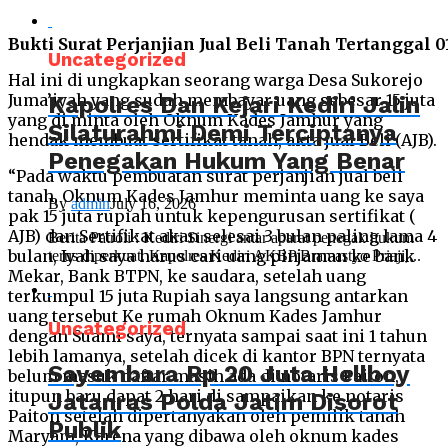
Bukti Surat Perjanjian Jual Beli Tanah Tertanggal 
Uncategorized
Hal ini di ungkapkan seorang warga Desa Sukorejo
Juma’iyah yang sudah membayar uang sebesar 15 juta
Kapolres Dan Kejari Kediri Jalin
yang di minta oleh Oknum Kades Jamhur yang
Silaturahmi Demi Terciptanya
hendak membuat sertifikat tanah, akta jual Beli (AJB).
Penegakan Hukum Yang Benar
“Pada waktu pembuatan surat perjanjian jual beli
tanah, Oknum Kades Jamhur meminta uang ke saya
By
admin
July 16, 2026
pak 15 juta rupiah untuk kepengurusan sertifikat (
AJB) dan Sertifikat akan selesai 3 bulan paling lama 4
Berita Patroli : Kediri Sinergi antar aparat penegak hukum
bulan, Iyah saya harus cari uang pinjaman ke bank
terus diperkuat. Kapolres Kediri AKBP Bramastyo Priaji,...
Mekar, Bank BTPN, ke saudara, setelah uang
terkumpul 15 juta Rupiah saya langsung antarkan
uang tersebut Ke rumah Oknum Kades Jamhur
Uncategorized
dengan Suami saya, ternyata sampai saat ini 1 tahun
lebih lamanya, setelah dicek di kantor BPN ternyata
Sayembara Rp 20 Juta Hellboy
belum masuk daftar masih ada di notaris Paiton,
itupun baru dapat 2 hari di sampaikan ke notaris
Jatanras Polda Jatim Disorot
Paiton setelah dipertanyakan oleh pemilik tanah
Publik
Maryam, Karena yang dibawa oleh oknum kades