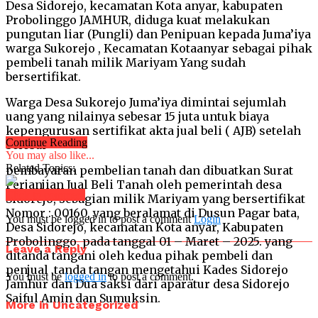
Desa Sidorejo, kecamatan Kota anyar, kabupaten
Probolinggo JAMHUR, diduga kuat melakukan
pungutan liar (Pungli) dan Penipuan kepada Juma’iya
warga Sukorejo , Kecamatan Kotaanyar sebagai pihak
pembeli tanah milik Mariyam Yang sudah
bersertifikat.
Warga Desa Sukorejo Juma’iya dimintai sejumlah
uang yang nilainya sebesar 15 juta untuk biaya
kepengurusan sertifikat akta jual beli ( AJB) setelah
Continue Reading
selesai
You may also like...
Related Topics:
pembayaran pembelian tanah dan dibuatkan Surat
Perjanjian Jual Beli Tanah oleh pemerintah desa
Click to comment
Sidorejo, sebagian milik Mariyam yang bersertifikat
Nomor : 00160, yang beralamat di Dusun Pagar bata,
You must be logged in to post a comment
Login
Desa Sidorejo, kecamatan Kota anyar, Kabupaten
Probolinggo, pada tanggal 01 – Maret – 2025. yang
Leave a Reply
ditanda tangani oleh kedua pihak pembeli dan
penjual ,tanda tangan mengetahui Kades Sidorejo
You must be
logged in
to post a comment.
Jamhur dan Dua saksi dari aparatur desa Sidorejo
Saiful Amin dan Sumuksin.
More in Uncategorized