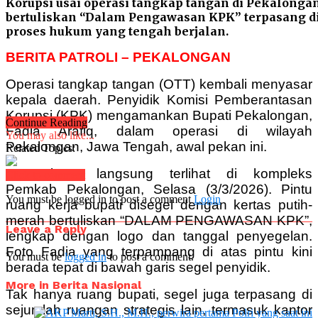
Korupsi usai operasi tangkap tangan di Pekalongan,
bertuliskan “Dalam Pengawasan KPK” terpasang di
proses hukum yang tengah berjalan.
BERITA PATROLI – PEKALONGAN
Operasi tangkap tangan (OTT) kembali menyasar
kepala daerah. Penyidik Komisi Pemberantasan
Korupsi (KPK) mengamankan Bupati Pekalongan,
Continue Reading
Fadia Arafiq, dalam operasi di wilayah
You may also like...
Pekalongan, Jawa Tengah, awal pekan ini.
Related Topics:
Dampaknya langsung terlihat di kompleks
Click to comment
Pemkab Pekalongan, Selasa (3/3/2026). Pintu
You must be logged in to post a comment
Login
ruang kerja bupati disegel dengan kertas putih-
merah bertuliskan “DALAM PENGAWASAN KPK”,
Leave a Reply
lengkap dengan logo dan tanggal penyegelan.
Foto Fadia yang terpampang di atas pintu kini
You must be
logged in
to post a comment.
berada tepat di bawah garis segel penyidik.
More in Berita Nasional
Tak hanya ruang bupati, segel juga terpasang di
sejumlah ruangan strategis lain, termasuk kantor