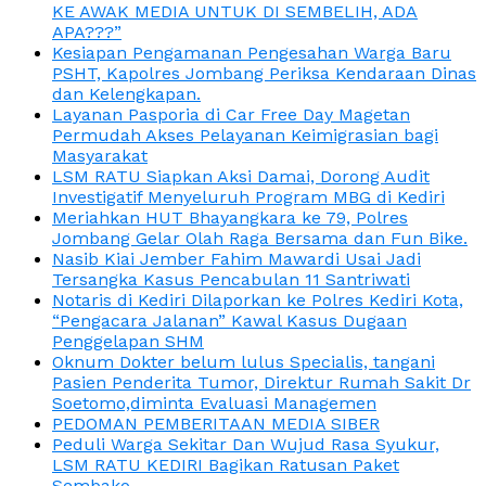
KE AWAK MEDIA UNTUK DI SEMBELIH, ADA
APA???”
Kesiapan Pengamanan Pengesahan Warga Baru
PSHT, Kapolres Jombang Periksa Kendaraan Dinas
dan Kelengkapan.
Layanan Pasporia di Car Free Day Magetan
Permudah Akses Pelayanan Keimigrasian bagi
Masyarakat
LSM RATU Siapkan Aksi Damai, Dorong Audit
Investigatif Menyeluruh Program MBG di Kediri
Meriahkan HUT Bhayangkara ke 79, Polres
Jombang Gelar Olah Raga Bersama dan Fun Bike.
Nasib Kiai Jember Fahim Mawardi Usai Jadi
Tersangka Kasus Pencabulan 11 Santriwati
Notaris di Kediri Dilaporkan ke Polres Kediri Kota,
“Pengacara Jalanan” Kawal Kasus Dugaan
Penggelapan SHM
Oknum Dokter belum lulus Specialis, tangani
Pasien Penderita Tumor, Direktur Rumah Sakit Dr
Soetomo,diminta Evaluasi Managemen
PEDOMAN PEMBERITAAN MEDIA SIBER
Peduli Warga Sekitar Dan Wujud Rasa Syukur,
LSM RATU KEDIRI Bagikan Ratusan Paket
Sembako