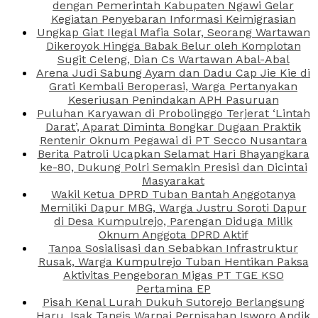
dengan Pemerintah Kabupaten Ngawi Gelar
Kegiatan Penyebaran Informasi Keimigrasian
Ungkap Giat Ilegal Mafia Solar, Seorang Wartawan
Dikeroyok Hingga Babak Belur oleh Komplotan
Sugit Celeng, Dian Cs Wartawan Abal-Abal
Arena Judi Sabung Ayam dan Dadu Cap Jie Kie di
Grati Kembali Beroperasi, Warga Pertanyakan
Keseriusan Penindakan APH Pasuruan
Puluhan Karyawan di Probolinggo Terjerat ‘Lintah
Darat’, Aparat Diminta Bongkar Dugaan Praktik
Rentenir Oknum Pegawai di PT Secco Nusantara
Berita Patroli Ucapkan Selamat Hari Bhayangkara
ke-80, Dukung Polri Semakin Presisi dan Dicintai
Masyarakat
Wakil Ketua DPRD Tuban Bantah Anggotanya
Memiliki Dapur MBG, Warga Justru Soroti Dapur
di Desa Kumpulrejo, Parengan Diduga Milik
Oknum Anggota DPRD Aktif
Tanpa Sosialisasi dan Sebabkan Infrastruktur
Rusak, Warga Kumpulrejo Tuban Hentikan Paksa
Aktivitas Pengeboran Migas PT TGE KSO
Pertamina EP
Pisah Kenal Lurah Dukuh Sutorejo Berlangsung
Haru, Isak Tangis Warnai Perpisahan Isworo Andik