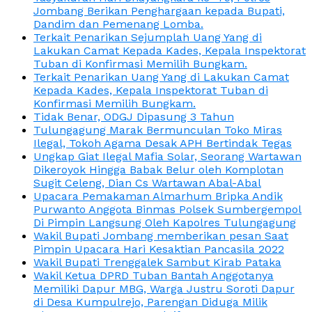
Jombang Berikan Penghargaan kepada Bupati,
Dandim dan Pemenang Lomba.
Terkait Penarikan Sejumplah Uang Yang di
Lakukan Camat Kepada Kades, Kepala Inspektorat
Tuban di Konfirmasi Memilih Bungkam.
Terkait Penarikan Uang Yang di Lakukan Camat
Kepada Kades, Kepala Inspektorat Tuban di
Konfirmasi Memilih Bungkam.
Tidak Benar, ODGJ Dipasung 3 Tahun
Tulungagung Marak Bermunculan Toko Miras
Ilegal, Tokoh Agama Desak APH Bertindak Tegas
Ungkap Giat Ilegal Mafia Solar, Seorang Wartawan
Dikeroyok Hingga Babak Belur oleh Komplotan
Sugit Celeng, Dian Cs Wartawan Abal-Abal
Upacara Pemakaman Almarhum Bripka Andik
Purwanto Anggota Binmas Polsek Sumbergempol
Di Pimpin Langsung Oleh Kapolres Tulungagung
Wakil Bupati Jombang memberikan pesan Saat
Pimpin Upacara Hari Kesaktian Pancasila 2022
Wakil Bupati Trenggalek Sambut Kirab Pataka
Wakil Ketua DPRD Tuban Bantah Anggotanya
Memiliki Dapur MBG, Warga Justru Soroti Dapur
di Desa Kumpulrejo, Parengan Diduga Milik