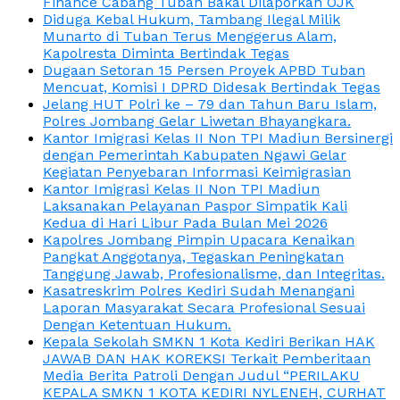
Finance Cabang Tuban Bakal Dilaporkan OJK
Diduga Kebal Hukum, Tambang Ilegal Milik
Munarto di Tuban Terus Menggerus Alam,
Kapolresta Diminta Bertindak Tegas
Dugaan Setoran 15 Persen Proyek APBD Tuban
Mencuat, Komisi I DPRD Didesak Bertindak Tegas
Jelang HUT Polri ke – 79 dan Tahun Baru Islam,
Polres Jombang Gelar Liwetan Bhayangkara.
Kantor Imigrasi Kelas II Non TPI Madiun Bersinergi
dengan Pemerintah Kabupaten Ngawi Gelar
Kegiatan Penyebaran Informasi Keimigrasian
Kantor Imigrasi Kelas II Non TPI Madiun
Laksanakan Pelayanan Paspor Simpatik Kali
Kedua di Hari Libur Pada Bulan Mei 2026
Kapolres Jombang Pimpin Upacara Kenaikan
Pangkat Anggotanya, Tegaskan Peningkatan
Tanggung Jawab, Profesionalisme, dan Integritas.
Kasatreskrim Polres Kediri Sudah Menangani
Laporan Masyarakat Secara Profesional Sesuai
Dengan Ketentuan Hukum.
Kepala Sekolah SMKN 1 Kota Kediri Berikan HAK
JAWAB DAN HAK KOREKSI Terkait Pemberitaan
Media Berita Patroli Dengan Judul “PERILAKU
KEPALA SMKN 1 KOTA KEDIRI NYLENEH, CURHAT