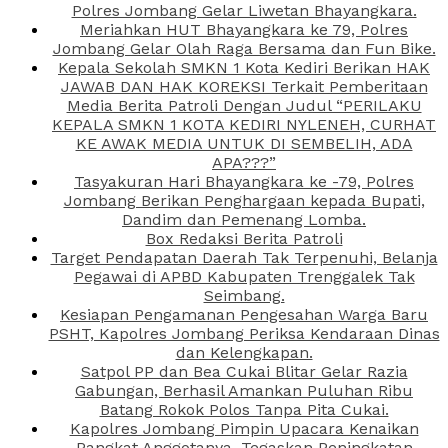
Polres Jombang Gelar Liwetan Bhayangkara.
Meriahkan HUT Bhayangkara ke 79, Polres
Jombang Gelar Olah Raga Bersama dan Fun Bike.
Kepala Sekolah SMKN 1 Kota Kediri Berikan HAK
JAWAB DAN HAK KOREKSI Terkait Pemberitaan
Media Berita Patroli Dengan Judul “PERILAKU
KEPALA SMKN 1 KOTA KEDIRI NYLENEH, CURHAT
KE AWAK MEDIA UNTUK DI SEMBELIH, ADA
APA???”
Tasyakuran Hari Bhayangkara ke -79, Polres
Jombang Berikan Penghargaan kepada Bupati,
Dandim dan Pemenang Lomba.
Box Redaksi Berita Patroli
Target Pendapatan Daerah Tak Terpenuhi, Belanja
Pegawai di APBD Kabupaten Trenggalek Tak
Seimbang.
Kesiapan Pengamanan Pengesahan Warga Baru
PSHT, Kapolres Jombang Periksa Kendaraan Dinas
dan Kelengkapan.
Satpol PP dan Bea Cukai Blitar Gelar Razia
Gabungan, Berhasil Amankan Puluhan Ribu
Batang Rokok Polos Tanpa Pita Cukai.
Kapolres Jombang Pimpin Upacara Kenaikan
Pangkat Anggotanya, Tegaskan Peningkatan