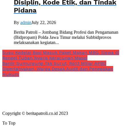
Disiplin, Kode Etik, dan Tindak
Pidana
By
admin
July 22, 2026
Berita Patroli – Jombang Bidang Profesi dan Pengamanan
(Bidpropam) Polda Jawa Timur melalui Subbidprovos
melaksanakan kegiatan...
Susu Kedelai Basi Masuk Paket Makan MBG, Siswa di
Rengel Tuban Nyaris Keracunan Masal
Banjir Sumurgung Tak Surut, Rp13 Miliar APBD
Dipertanyakan, Warga Desak Audit dan Penegakan
Hukum
Copyright © beritapatroli.co.id 2023
To Top