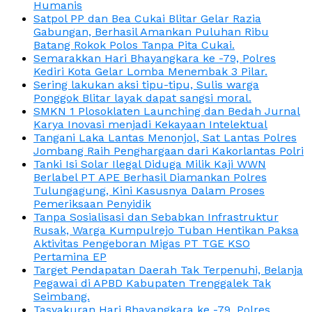
Humanis
Satpol PP dan Bea Cukai Blitar Gelar Razia
Gabungan, Berhasil Amankan Puluhan Ribu
Batang Rokok Polos Tanpa Pita Cukai.
Semarakkan Hari Bhayangkara ke -79, Polres
Kediri Kota Gelar Lomba Menembak 3 Pilar.
Sering lakukan aksi tipu-tipu, Sulis warga
Ponggok Blitar layak dapat sangsi moral.
SMKN 1 Plosoklaten Launching dan Bedah Jurnal
Karya Inovasi menjadi Kekayaan Intelektual
Tangani Laka Lantas Menonjol, Sat Lantas Polres
Jombang Raih Penghargaan dari Kakorlantas Polri
Tanki Isi Solar Ilegal Diduga Milik Kaji WWN
Berlabel PT APE Berhasil Diamankan Polres
Tulungagung, Kini Kasusnya Dalam Proses
Pemeriksaan Penyidik
Tanpa Sosialisasi dan Sebabkan Infrastruktur
Rusak, Warga Kumpulrejo Tuban Hentikan Paksa
Aktivitas Pengeboran Migas PT TGE KSO
Pertamina EP
Target Pendapatan Daerah Tak Terpenuhi, Belanja
Pegawai di APBD Kabupaten Trenggalek Tak
Seimbang.
Tasyakuran Hari Bhayangkara ke -79, Polres