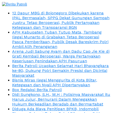
12 Dapur MBG di Bojonegoro Dibekukan karena
IPAL Bermasalah, SPPG Dekat Gunungan Sampah
Justru Tetap Beroperasi, Publik Pertanyakan
Ketegasan dan Transparansi BGN
APH Kabupaten Tuban Tutup Mata, Tambang
Ilegal Munarto di Grabakan Tetap Beroperasi
Pasca Pemberitaan, Publik Desak Bareskrim Polri
Ambil Alih Penanganan
Arena Judi Sabung Ayam dan Dadu Cap Jie Kie di
Grati Kembali Beroperasi, Warga Pertanyakan
Keseriusan Penindakan APH Pasuruan
Berita Patroli Ucapkan Selamat Hari Bhayangkara
ke-80, Dukung Polri Semakin Presisi dan Dicintai
Masyarakat
Bisnis Miras Ilegal Menggurita di Kota Blitar,
Ketegasan dan Nyali APH Dipertanyakan
Box Redaksi Berita Patroli
Didi Sungkono, S.H., M.H : Polisinya Masyarakat itu
Harus Jujur, Bernurani Dalam Menegakkan
Hukum Berkeadilan Beradab dan Bermartabat
Diduga Ada Biaya Penitipan BPKB, Indomobil