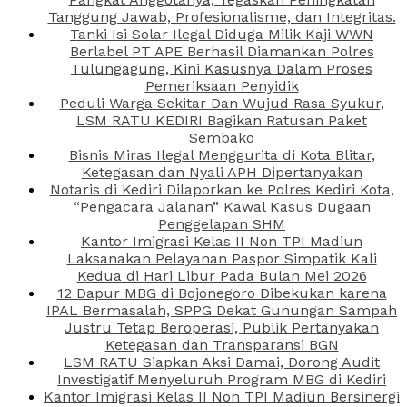
Tanggung Jawab, Profesionalisme, dan Integritas.
Tanki Isi Solar Ilegal Diduga Milik Kaji WWN
Berlabel PT APE Berhasil Diamankan Polres
Tulungagung, Kini Kasusnya Dalam Proses
Pemeriksaan Penyidik
Peduli Warga Sekitar Dan Wujud Rasa Syukur,
LSM RATU KEDIRI Bagikan Ratusan Paket
Sembako
Bisnis Miras Ilegal Menggurita di Kota Blitar,
Ketegasan dan Nyali APH Dipertanyakan
Notaris di Kediri Dilaporkan ke Polres Kediri Kota,
“Pengacara Jalanan” Kawal Kasus Dugaan
Penggelapan SHM
Kantor Imigrasi Kelas II Non TPI Madiun
Laksanakan Pelayanan Paspor Simpatik Kali
Kedua di Hari Libur Pada Bulan Mei 2026
12 Dapur MBG di Bojonegoro Dibekukan karena
IPAL Bermasalah, SPPG Dekat Gunungan Sampah
Justru Tetap Beroperasi, Publik Pertanyakan
Ketegasan dan Transparansi BGN
LSM RATU Siapkan Aksi Damai, Dorong Audit
Investigatif Menyeluruh Program MBG di Kediri
Kantor Imigrasi Kelas II Non TPI Madiun Bersinergi