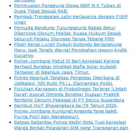
Pembuatan Panggung Siswa SMP N 5 Tuban di
Duga Tidak Sesuai RAB.
Pemkab Trenggalek Jalin Kerjasama dengan FISIP
Unair
Pemuda Bandung Tulungagung Babak Belur
Dikeroyok Oknum Pesilat, Kuasa Hukum Desak
Seluruh Pelaku Diproses Tanpa Tebang Pilih
Pisah Kenal Lurah Dukuh Sutorejo Berlangsung
Haru, Isak Tangis Warnai Perpisahan Isworo Andik
Sucahyo
Polres Jombang Patut Di Beri Apresiasi Karena
Berhasil Bongkar Sindikat Mafia Solar Subsidi
Terbesar di Nganjuk Jawa Timur.
Polres Nganjuk Tangkap Pengedar Okerbaya di
Jatikalen, 100 Butir Pil LL Diamankan Polisi.
Puluhan Karyawan di Probolinggo Terjerat ‘Lintah
Darat’, Aparat Diminta Bongkar Dugaan Praktik
Rentenir Oknum Pegawai di PT Secco Nusantara
Sambut HUT Bhayangkara ke-79 Tahun 2025,
Polres Jombang Kunjungi Anggota Yang Sakit,
Purna Polri dan Warakawuri.
Satpas Satlantas Polres Kediri Kota Tuai Apresiasi
Warga Berkat Pelayanan SIM yang Transparan dan