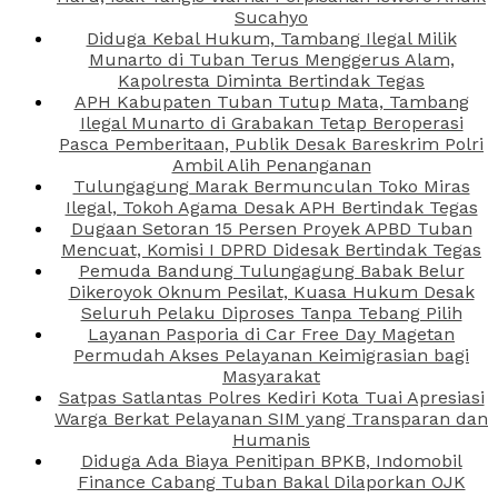
Sucahyo
Diduga Kebal Hukum, Tambang Ilegal Milik
Munarto di Tuban Terus Menggerus Alam,
Kapolresta Diminta Bertindak Tegas
APH Kabupaten Tuban Tutup Mata, Tambang
Ilegal Munarto di Grabakan Tetap Beroperasi
Pasca Pemberitaan, Publik Desak Bareskrim Polri
Ambil Alih Penanganan
Tulungagung Marak Bermunculan Toko Miras
Ilegal, Tokoh Agama Desak APH Bertindak Tegas
Dugaan Setoran 15 Persen Proyek APBD Tuban
Mencuat, Komisi I DPRD Didesak Bertindak Tegas
Pemuda Bandung Tulungagung Babak Belur
Dikeroyok Oknum Pesilat, Kuasa Hukum Desak
Seluruh Pelaku Diproses Tanpa Tebang Pilih
Layanan Pasporia di Car Free Day Magetan
Permudah Akses Pelayanan Keimigrasian bagi
Masyarakat
Satpas Satlantas Polres Kediri Kota Tuai Apresiasi
Warga Berkat Pelayanan SIM yang Transparan dan
Humanis
Diduga Ada Biaya Penitipan BPKB, Indomobil
Finance Cabang Tuban Bakal Dilaporkan OJK