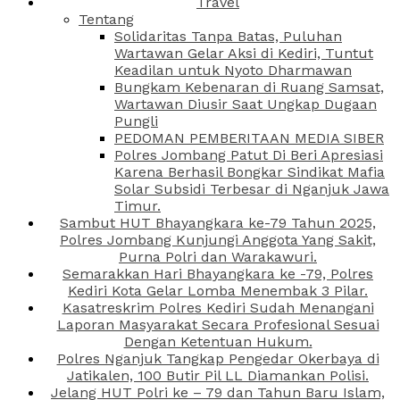
Travel
Tentang
Solidaritas Tanpa Batas, Puluhan
Wartawan Gelar Aksi di Kediri, Tuntut
Keadilan untuk Nyoto Dharmawan
Bungkam Kebenaran di Ruang Samsat,
Wartawan Diusir Saat Ungkap Dugaan
Pungli
PEDOMAN PEMBERITAAN MEDIA SIBER
Polres Jombang Patut Di Beri Apresiasi
Karena Berhasil Bongkar Sindikat Mafia
Solar Subsidi Terbesar di Nganjuk Jawa
Timur.
Sambut HUT Bhayangkara ke-79 Tahun 2025,
Polres Jombang Kunjungi Anggota Yang Sakit,
Purna Polri dan Warakawuri.
Semarakkan Hari Bhayangkara ke -79, Polres
Kediri Kota Gelar Lomba Menembak 3 Pilar.
Kasatreskrim Polres Kediri Sudah Menangani
Laporan Masyarakat Secara Profesional Sesuai
Dengan Ketentuan Hukum.
Polres Nganjuk Tangkap Pengedar Okerbaya di
Jatikalen, 100 Butir Pil LL Diamankan Polisi.
Jelang HUT Polri ke – 79 dan Tahun Baru Islam,