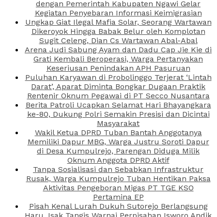
dengan Pemerintah Kabupaten Ngawi Gelar
Kegiatan Penyebaran Informasi Keimigrasian
Ungkap Giat Ilegal Mafia Solar, Seorang Wartawan
Dikeroyok Hingga Babak Belur oleh Komplotan
Sugit Celeng, Dian Cs Wartawan Abal-Abal
Arena Judi Sabung Ayam dan Dadu Cap Jie Kie di
Grati Kembali Beroperasi, Warga Pertanyakan
Keseriusan Penindakan APH Pasuruan
Puluhan Karyawan di Probolinggo Terjerat ‘Lintah
Darat’, Aparat Diminta Bongkar Dugaan Praktik
Rentenir Oknum Pegawai di PT Secco Nusantara
Berita Patroli Ucapkan Selamat Hari Bhayangkara
ke-80, Dukung Polri Semakin Presisi dan Dicintai
Masyarakat
Wakil Ketua DPRD Tuban Bantah Anggotanya
Memiliki Dapur MBG, Warga Justru Soroti Dapur
di Desa Kumpulrejo, Parengan Diduga Milik
Oknum Anggota DPRD Aktif
Tanpa Sosialisasi dan Sebabkan Infrastruktur
Rusak, Warga Kumpulrejo Tuban Hentikan Paksa
Aktivitas Pengeboran Migas PT TGE KSO
Pertamina EP
Pisah Kenal Lurah Dukuh Sutorejo Berlangsung
Haru, Isak Tangis Warnai Perpisahan Isworo Andik