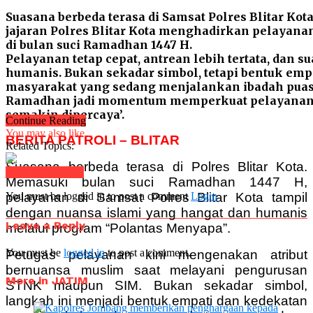
Suasana berbeda terasa di Samsat Polres Blitar Ko
jajaran Polres Blitar Kota menghadirkan pelayan
di bulan suci Ramadhan 1447 H.
Pelayanan tetap cepat, antrean lebih tertata, dan s
humanis. Bukan sekadar simbol, tetapi bentuk em
masyarakat yang sedang menjalankan ibadah puas
Ramadhan jadi momentum memperkuat pelayanan pr
semakin dipercaya’.
Continue Reading
You may also like...
BERITA PATROLI – BLITAR
Related Topics:
Suasana berbeda terasa di Polres Blitar Kota.
Click to comment
Memasuki bulan suci Ramadhan 1447 H,
pelayanan di Samsat Polres Blitar Kota tampil
You must be logged in to post a comment
Login
dengan nuansa islami yang hangat dan humanis
Leave a Reply
melalui program “Polantas Menyapa”.
You must be
logged in
to post a comment.
Petugas pelayanan kini mengenakan atribut
bernuansa muslim saat melayani pengurusan
More in JATIM
STNK maupun SIM. Bukan sekadar simbol,
langkah ini menjadi bentuk empati dan kedekatan