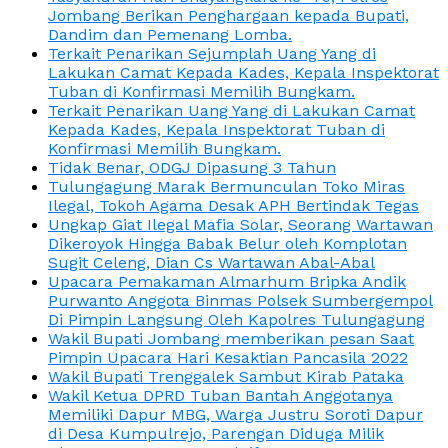
Jombang Berikan Penghargaan kepada Bupati,
Dandim dan Pemenang Lomba.
Terkait Penarikan Sejumplah Uang Yang di
Lakukan Camat Kepada Kades, Kepala Inspektorat
Tuban di Konfirmasi Memilih Bungkam.
Terkait Penarikan Uang Yang di Lakukan Camat
Kepada Kades, Kepala Inspektorat Tuban di
Konfirmasi Memilih Bungkam.
Tidak Benar, ODGJ Dipasung 3 Tahun
Tulungagung Marak Bermunculan Toko Miras
Ilegal, Tokoh Agama Desak APH Bertindak Tegas
Ungkap Giat Ilegal Mafia Solar, Seorang Wartawan
Dikeroyok Hingga Babak Belur oleh Komplotan
Sugit Celeng, Dian Cs Wartawan Abal-Abal
Upacara Pemakaman Almarhum Bripka Andik
Purwanto Anggota Binmas Polsek Sumbergempol
Di Pimpin Langsung Oleh Kapolres Tulungagung
Wakil Bupati Jombang memberikan pesan Saat
Pimpin Upacara Hari Kesaktian Pancasila 2022
Wakil Bupati Trenggalek Sambut Kirab Pataka
Wakil Ketua DPRD Tuban Bantah Anggotanya
Memiliki Dapur MBG, Warga Justru Soroti Dapur
di Desa Kumpulrejo, Parengan Diduga Milik