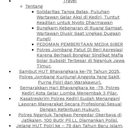
Travel
Tentang
Solidaritas Tanpa Batas, Puluhan
Wartawan Gelar Aksi di Kediri, Tuntut
Keadilan untuk Nyoto Dharmawan
Bungkam Kebenaran di Ruang Samsat,
Wartawan Diusir Saat Ungkap Dugaan
Pungli
PEDOMAN PEMBERITAAN MEDIA SIBER
Polres Jombang Patut Di Beri Apresiasi
Karena Berhasil Bongkar Sindikat Mafia
Solar Subsidi Terbesar di Nganjuk Jawa
Timur.
Sambut HUT Bhayangkara ke-79 Tahun 2025,
Polres Jombang Kunjungi Anggota Yang Sakit,
Purna Polri dan Warakawuri.
Semarakkan Hari Bhayangkara ke -79, Polres
Kediri Kota Gelar Lomba Menembak 3 Pilar.
Kasatreskrim Polres Kediri Sudah Menangani
Laporan Masyarakat Secara Profesional Sesuai
Dengan Ketentuan Hukum.
Polres Nganjuk Tangkap Pengedar Okerbaya di
Jatikalen, 100 Butir Pil LL Diamankan Polisi.
Jelang HUT Polri ke – 79 dan Tahun Baru Islam,