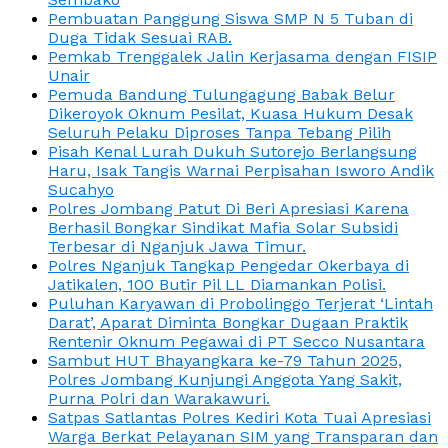
Pembuatan Panggung Siswa SMP N 5 Tuban di
Duga Tidak Sesuai RAB.
Pemkab Trenggalek Jalin Kerjasama dengan FISIP
Unair
Pemuda Bandung Tulungagung Babak Belur
Dikeroyok Oknum Pesilat, Kuasa Hukum Desak
Seluruh Pelaku Diproses Tanpa Tebang Pilih
Pisah Kenal Lurah Dukuh Sutorejo Berlangsung
Haru, Isak Tangis Warnai Perpisahan Isworo Andik
Sucahyo
Polres Jombang Patut Di Beri Apresiasi Karena
Berhasil Bongkar Sindikat Mafia Solar Subsidi
Terbesar di Nganjuk Jawa Timur.
Polres Nganjuk Tangkap Pengedar Okerbaya di
Jatikalen, 100 Butir Pil LL Diamankan Polisi.
Puluhan Karyawan di Probolinggo Terjerat ‘Lintah
Darat’, Aparat Diminta Bongkar Dugaan Praktik
Rentenir Oknum Pegawai di PT Secco Nusantara
Sambut HUT Bhayangkara ke-79 Tahun 2025,
Polres Jombang Kunjungi Anggota Yang Sakit,
Purna Polri dan Warakawuri.
Satpas Satlantas Polres Kediri Kota Tuai Apresiasi
Warga Berkat Pelayanan SIM yang Transparan dan