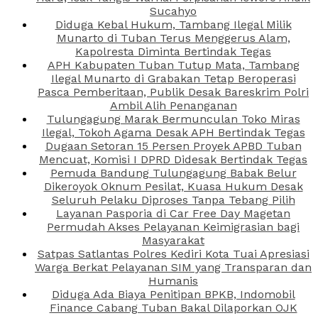
Sucahyo
Diduga Kebal Hukum, Tambang Ilegal Milik
Munarto di Tuban Terus Menggerus Alam,
Kapolresta Diminta Bertindak Tegas
APH Kabupaten Tuban Tutup Mata, Tambang
Ilegal Munarto di Grabakan Tetap Beroperasi
Pasca Pemberitaan, Publik Desak Bareskrim Polri
Ambil Alih Penanganan
Tulungagung Marak Bermunculan Toko Miras
Ilegal, Tokoh Agama Desak APH Bertindak Tegas
Dugaan Setoran 15 Persen Proyek APBD Tuban
Mencuat, Komisi I DPRD Didesak Bertindak Tegas
Pemuda Bandung Tulungagung Babak Belur
Dikeroyok Oknum Pesilat, Kuasa Hukum Desak
Seluruh Pelaku Diproses Tanpa Tebang Pilih
Layanan Pasporia di Car Free Day Magetan
Permudah Akses Pelayanan Keimigrasian bagi
Masyarakat
Satpas Satlantas Polres Kediri Kota Tuai Apresiasi
Warga Berkat Pelayanan SIM yang Transparan dan
Humanis
Diduga Ada Biaya Penitipan BPKB, Indomobil
Finance Cabang Tuban Bakal Dilaporkan OJK