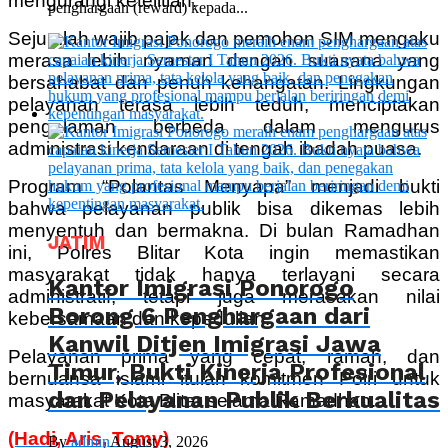
mengurangi ketelitian.
penghargaan (reward) kepada...
Sejumlah wajib pajak dan pemohon SIM mengaku
merasa lebih nyaman dengan suasana yang
bersahabat dan penuh kehangatan. Lingkungan
pelayanan terasa lebih teduh, menciptakan
pengalaman berbeda dalam mengurus
administrasi kendaraan di tengah ibadah puasa.
Program “Polantas Menyapa” menjadi bukti
bahwa pelayanan publik bisa dikemas lebih
menyentuh dan bermakna. Di bulan Ramadhan
JATIM
ini, Polres Blitar Kota ingin memastikan
masyarakat tidak hanya terlayani secara
Kantor Imigrasi Ponorogo
administratif, tetapi juga merasakan nilai
Borong 6 Penghargaan dari
kebersamaan dan kepedulian.
Kanwil Ditjen Imigrasi Jawa
Pelayanan prima yang cepat, ramah, dan
Timur, Bukti Kinerja Profesional
bernuansa islami itulah komitmen Polri untuk
dan Pelayanan Publik Berkualitas
masyarakat Kota Blitar selama Ramadhan.
(Hadi, Aris, Tomy)
By
admin
August 3, 2026