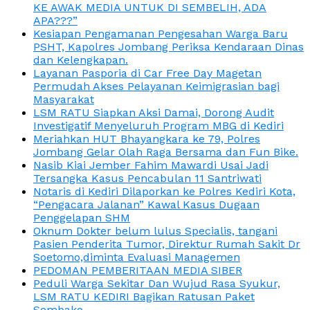
KE AWAK MEDIA UNTUK DI SEMBELIH, ADA
APA???”
Kesiapan Pengamanan Pengesahan Warga Baru
PSHT, Kapolres Jombang Periksa Kendaraan Dinas
dan Kelengkapan.
Layanan Pasporia di Car Free Day Magetan
Permudah Akses Pelayanan Keimigrasian bagi
Masyarakat
LSM RATU Siapkan Aksi Damai, Dorong Audit
Investigatif Menyeluruh Program MBG di Kediri
Meriahkan HUT Bhayangkara ke 79, Polres
Jombang Gelar Olah Raga Bersama dan Fun Bike.
Nasib Kiai Jember Fahim Mawardi Usai Jadi
Tersangka Kasus Pencabulan 11 Santriwati
Notaris di Kediri Dilaporkan ke Polres Kediri Kota,
“Pengacara Jalanan” Kawal Kasus Dugaan
Penggelapan SHM
Oknum Dokter belum lulus Specialis, tangani
Pasien Penderita Tumor, Direktur Rumah Sakit Dr
Soetomo,diminta Evaluasi Managemen
PEDOMAN PEMBERITAAN MEDIA SIBER
Peduli Warga Sekitar Dan Wujud Rasa Syukur,
LSM RATU KEDIRI Bagikan Ratusan Paket
Sembako