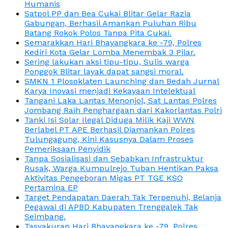
Humanis
Satpol PP dan Bea Cukai Blitar Gelar Razia
Gabungan, Berhasil Amankan Puluhan Ribu
Batang Rokok Polos Tanpa Pita Cukai.
Semarakkan Hari Bhayangkara ke -79, Polres
Kediri Kota Gelar Lomba Menembak 3 Pilar.
Sering lakukan aksi tipu-tipu, Sulis warga
Ponggok Blitar layak dapat sangsi moral.
SMKN 1 Plosoklaten Launching dan Bedah Jurnal
Karya Inovasi menjadi Kekayaan Intelektual
Tangani Laka Lantas Menonjol, Sat Lantas Polres
Jombang Raih Penghargaan dari Kakorlantas Polri
Tanki Isi Solar Ilegal Diduga Milik Kaji WWN
Berlabel PT APE Berhasil Diamankan Polres
Tulungagung, Kini Kasusnya Dalam Proses
Pemeriksaan Penyidik
Tanpa Sosialisasi dan Sebabkan Infrastruktur
Rusak, Warga Kumpulrejo Tuban Hentikan Paksa
Aktivitas Pengeboran Migas PT TGE KSO
Pertamina EP
Target Pendapatan Daerah Tak Terpenuhi, Belanja
Pegawai di APBD Kabupaten Trenggalek Tak
Seimbang.
Tasyakuran Hari Bhayangkara ke -79, Polres