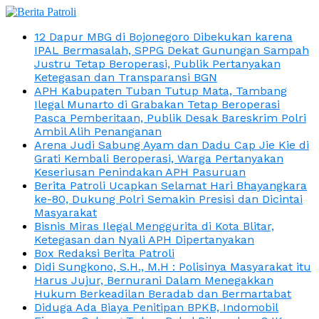
12 Dapur MBG di Bojonegoro Dibekukan karena
IPAL Bermasalah, SPPG Dekat Gunungan Sampah
Justru Tetap Beroperasi, Publik Pertanyakan
Ketegasan dan Transparansi BGN
APH Kabupaten Tuban Tutup Mata, Tambang
Ilegal Munarto di Grabakan Tetap Beroperasi
Pasca Pemberitaan, Publik Desak Bareskrim Polri
Ambil Alih Penanganan
Arena Judi Sabung Ayam dan Dadu Cap Jie Kie di
Grati Kembali Beroperasi, Warga Pertanyakan
Keseriusan Penindakan APH Pasuruan
Berita Patroli Ucapkan Selamat Hari Bhayangkara
ke-80, Dukung Polri Semakin Presisi dan Dicintai
Masyarakat
Bisnis Miras Ilegal Menggurita di Kota Blitar,
Ketegasan dan Nyali APH Dipertanyakan
Box Redaksi Berita Patroli
Didi Sungkono, S.H., M.H : Polisinya Masyarakat itu
Harus Jujur, Bernurani Dalam Menegakkan
Hukum Berkeadilan Beradab dan Bermartabat
Diduga Ada Biaya Penitipan BPKB, Indomobil