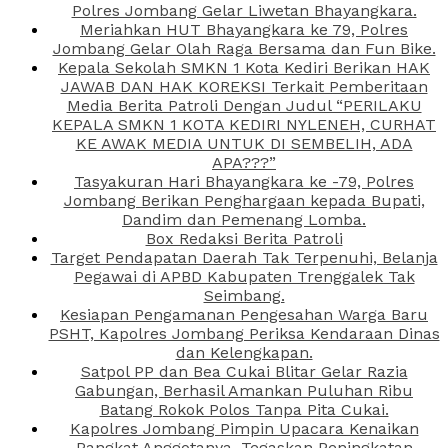
Polres Jombang Gelar Liwetan Bhayangkara.
Meriahkan HUT Bhayangkara ke 79, Polres
Jombang Gelar Olah Raga Bersama dan Fun Bike.
Kepala Sekolah SMKN 1 Kota Kediri Berikan HAK
JAWAB DAN HAK KOREKSI Terkait Pemberitaan
Media Berita Patroli Dengan Judul “PERILAKU
KEPALA SMKN 1 KOTA KEDIRI NYLENEH, CURHAT
KE AWAK MEDIA UNTUK DI SEMBELIH, ADA
APA???”
Tasyakuran Hari Bhayangkara ke -79, Polres
Jombang Berikan Penghargaan kepada Bupati,
Dandim dan Pemenang Lomba.
Box Redaksi Berita Patroli
Target Pendapatan Daerah Tak Terpenuhi, Belanja
Pegawai di APBD Kabupaten Trenggalek Tak
Seimbang.
Kesiapan Pengamanan Pengesahan Warga Baru
PSHT, Kapolres Jombang Periksa Kendaraan Dinas
dan Kelengkapan.
Satpol PP dan Bea Cukai Blitar Gelar Razia
Gabungan, Berhasil Amankan Puluhan Ribu
Batang Rokok Polos Tanpa Pita Cukai.
Kapolres Jombang Pimpin Upacara Kenaikan
Pangkat Anggotanya, Tegaskan Peningkatan