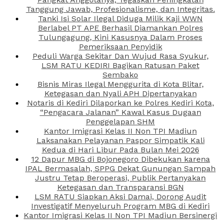
Tanggung Jawab, Profesionalisme, dan Integritas.
Tanki Isi Solar Ilegal Diduga Milik Kaji WWN
Berlabel PT APE Berhasil Diamankan Polres
Tulungagung, Kini Kasusnya Dalam Proses
Pemeriksaan Penyidik
Peduli Warga Sekitar Dan Wujud Rasa Syukur,
LSM RATU KEDIRI Bagikan Ratusan Paket
Sembako
Bisnis Miras Ilegal Menggurita di Kota Blitar,
Ketegasan dan Nyali APH Dipertanyakan
Notaris di Kediri Dilaporkan ke Polres Kediri Kota,
“Pengacara Jalanan” Kawal Kasus Dugaan
Penggelapan SHM
Kantor Imigrasi Kelas II Non TPI Madiun
Laksanakan Pelayanan Paspor Simpatik Kali
Kedua di Hari Libur Pada Bulan Mei 2026
12 Dapur MBG di Bojonegoro Dibekukan karena
IPAL Bermasalah, SPPG Dekat Gunungan Sampah
Justru Tetap Beroperasi, Publik Pertanyakan
Ketegasan dan Transparansi BGN
LSM RATU Siapkan Aksi Damai, Dorong Audit
Investigatif Menyeluruh Program MBG di Kediri
Kantor Imigrasi Kelas II Non TPI Madiun Bersinergi