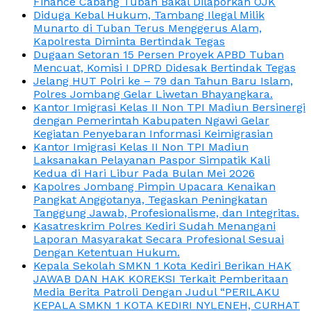
Finance Cabang Tuban Bakal Dilaporkan OJK
Diduga Kebal Hukum, Tambang Ilegal Milik
Munarto di Tuban Terus Menggerus Alam,
Kapolresta Diminta Bertindak Tegas
Dugaan Setoran 15 Persen Proyek APBD Tuban
Mencuat, Komisi I DPRD Didesak Bertindak Tegas
Jelang HUT Polri ke – 79 dan Tahun Baru Islam,
Polres Jombang Gelar Liwetan Bhayangkara.
Kantor Imigrasi Kelas II Non TPI Madiun Bersinergi
dengan Pemerintah Kabupaten Ngawi Gelar
Kegiatan Penyebaran Informasi Keimigrasian
Kantor Imigrasi Kelas II Non TPI Madiun
Laksanakan Pelayanan Paspor Simpatik Kali
Kedua di Hari Libur Pada Bulan Mei 2026
Kapolres Jombang Pimpin Upacara Kenaikan
Pangkat Anggotanya, Tegaskan Peningkatan
Tanggung Jawab, Profesionalisme, dan Integritas.
Kasatreskrim Polres Kediri Sudah Menangani
Laporan Masyarakat Secara Profesional Sesuai
Dengan Ketentuan Hukum.
Kepala Sekolah SMKN 1 Kota Kediri Berikan HAK
JAWAB DAN HAK KOREKSI Terkait Pemberitaan
Media Berita Patroli Dengan Judul “PERILAKU
KEPALA SMKN 1 KOTA KEDIRI NYLENEH, CURHAT