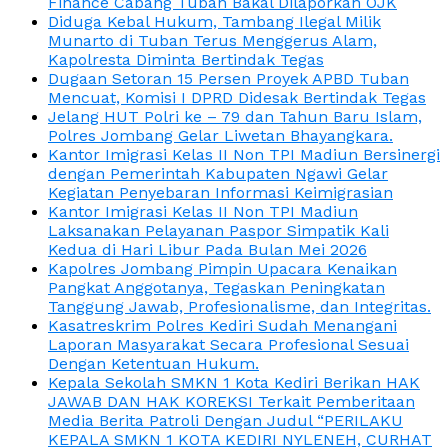
Finance Cabang Tuban Bakal Dilaporkan OJK
Diduga Kebal Hukum, Tambang Ilegal Milik
Munarto di Tuban Terus Menggerus Alam,
Kapolresta Diminta Bertindak Tegas
Dugaan Setoran 15 Persen Proyek APBD Tuban
Mencuat, Komisi I DPRD Didesak Bertindak Tegas
Jelang HUT Polri ke – 79 dan Tahun Baru Islam,
Polres Jombang Gelar Liwetan Bhayangkara.
Kantor Imigrasi Kelas II Non TPI Madiun Bersinergi
dengan Pemerintah Kabupaten Ngawi Gelar
Kegiatan Penyebaran Informasi Keimigrasian
Kantor Imigrasi Kelas II Non TPI Madiun
Laksanakan Pelayanan Paspor Simpatik Kali
Kedua di Hari Libur Pada Bulan Mei 2026
Kapolres Jombang Pimpin Upacara Kenaikan
Pangkat Anggotanya, Tegaskan Peningkatan
Tanggung Jawab, Profesionalisme, dan Integritas.
Kasatreskrim Polres Kediri Sudah Menangani
Laporan Masyarakat Secara Profesional Sesuai
Dengan Ketentuan Hukum.
Kepala Sekolah SMKN 1 Kota Kediri Berikan HAK
JAWAB DAN HAK KOREKSI Terkait Pemberitaan
Media Berita Patroli Dengan Judul “PERILAKU
KEPALA SMKN 1 KOTA KEDIRI NYLENEH, CURHAT