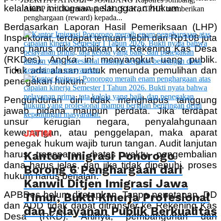
kelalaian, ini dugaan pelanggaran hukum.
AKBP Ardi Kurniawan, S.H., S.I.K., CPHR memberikan
penghargaan (reward) kepada...
Berdasarkan Laporan Hasil Pemeriksaan (LHP)
Inspektorat, terdapat temuan lebih dari Rp108 juta
yang harus dikembalikan ke Rekening Kas Desa
(RKDes). Angka ini menyangkut uang publik.
Tidak ada alasan untuk menunda pemulihan dan
penegakan hukum.
Pengunduran diri tidak menghapus tanggung
jawab pidana maupun perdata. Jika terdapat
unsur kerugian negara, penyalahgunaan
kewenangan, atau penggelapan, maka aparat
JATIM
penegak hukum wajib turun tangan. Audit lanjutan
Kantor Imigrasi Ponorogo
harus transparan, batas waktu pengembalian
dana harus jelas, dan jika tidak dipenuhi, proses
Borong 6 Penghargaan dari
hukum harus berjalan.
Kanwil Ditjen Imigrasi Jawa
APBDes belum ditetapkan. Tanpa penetapan, DD
Timur, Bukti Kinerja Profesional
dan ADD tidak dapat ditransfer ke Rekening Kas
dan Pelayanan Publik Berkualitas
Desa (RKD). Artinya, pembangunan dan