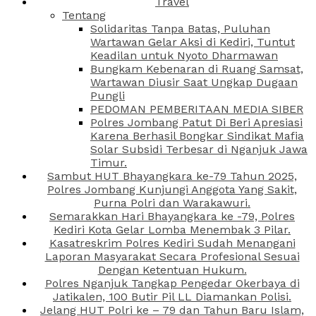
Travel
Tentang
Solidaritas Tanpa Batas, Puluhan
Wartawan Gelar Aksi di Kediri, Tuntut
Keadilan untuk Nyoto Dharmawan
Bungkam Kebenaran di Ruang Samsat,
Wartawan Diusir Saat Ungkap Dugaan
Pungli
PEDOMAN PEMBERITAAN MEDIA SIBER
Polres Jombang Patut Di Beri Apresiasi
Karena Berhasil Bongkar Sindikat Mafia
Solar Subsidi Terbesar di Nganjuk Jawa
Timur.
Sambut HUT Bhayangkara ke-79 Tahun 2025,
Polres Jombang Kunjungi Anggota Yang Sakit,
Purna Polri dan Warakawuri.
Semarakkan Hari Bhayangkara ke -79, Polres
Kediri Kota Gelar Lomba Menembak 3 Pilar.
Kasatreskrim Polres Kediri Sudah Menangani
Laporan Masyarakat Secara Profesional Sesuai
Dengan Ketentuan Hukum.
Polres Nganjuk Tangkap Pengedar Okerbaya di
Jatikalen, 100 Butir Pil LL Diamankan Polisi.
Jelang HUT Polri ke – 79 dan Tahun Baru Islam,