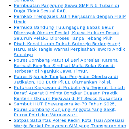
Pembuatan Panggung Siswa SMP N 5 Tuban di
Duga Tidak Sesuai RAB.
Pemkab Trenggalek Jalin Kerjasama dengan FISIP
Unair
Pemuda Bandung Tulungagung Babak Belur
Dikeroyok Oknum Pesilat, Kuasa Hukum Desak
Seluruh Pelaku Diproses Tanpa Tebang Pilih
Pisah Kenal Lurah Dukuh Sutorejo Berlangsung
Haru, Isak Tangis Warnai Perpisahan Isworo Andik
Sucahyo
Polres Jombang Patut Di Beri Apresiasi Karena
Berhasil Bongkar Sindikat Mafia Solar Subsidi
Terbesar di Nganjuk Jawa Timur.
Polres Nganjuk Tangkap Pengedar Okerbaya di
Jatikalen, 100 Butir Pil LL Diamankan Polisi.
Puluhan Karyawan di Probolinggo Terjerat ‘Lintah
Darat’, Aparat Diminta Bongkar Dugaan Praktik
Rentenir Oknum Pegawai di PT Secco Nusantara
Sambut HUT Bhayangkara ke-79 Tahun 2025,
Polres Jombang Kunjungi Anggota Yang Sakit,
Purna Polri dan Warakawuri.
Satpas Satlantas Polres Kediri Kota Tuai Apresiasi
Warga Berkat Pelayanan SIM yang Transparan dan