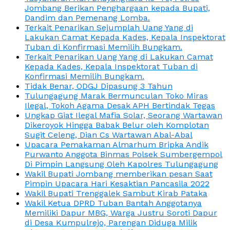
Jombang Berikan Penghargaan kepada Bupati,
Dandim dan Pemenang Lomba.
Terkait Penarikan Sejumplah Uang Yang di
Lakukan Camat Kepada Kades, Kepala Inspektorat
Tuban di Konfirmasi Memilih Bungkam.
Terkait Penarikan Uang Yang di Lakukan Camat
Kepada Kades, Kepala Inspektorat Tuban di
Konfirmasi Memilih Bungkam.
Tidak Benar, ODGJ Dipasung 3 Tahun
Tulungagung Marak Bermunculan Toko Miras
Ilegal, Tokoh Agama Desak APH Bertindak Tegas
Ungkap Giat Ilegal Mafia Solar, Seorang Wartawan
Dikeroyok Hingga Babak Belur oleh Komplotan
Sugit Celeng, Dian Cs Wartawan Abal-Abal
Upacara Pemakaman Almarhum Bripka Andik
Purwanto Anggota Binmas Polsek Sumbergempol
Di Pimpin Langsung Oleh Kapolres Tulungagung
Wakil Bupati Jombang memberikan pesan Saat
Pimpin Upacara Hari Kesaktian Pancasila 2022
Wakil Bupati Trenggalek Sambut Kirab Pataka
Wakil Ketua DPRD Tuban Bantah Anggotanya
Memiliki Dapur MBG, Warga Justru Soroti Dapur
di Desa Kumpulrejo, Parengan Diduga Milik