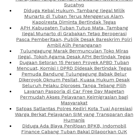
Sucahyo
Diduga Kebal Hukum, Tambang Ilegal Milik
Munarto di Tuban Terus Menggerus Alam,
Kapolresta Diminta Bertindak Tegas
APH Kabupaten Tuban Tutup Mata, Tambang
Ilegal Munarto di Grabakan Tetap Beroperasi
Pasca Pemberitaan, Publik Desak Bareskrim Polri
Ambil Alih Penanganan
Tulungagung Marak Bermunculan Toko Miras
Ilegal, Tokoh Agama Desak APH Bertindak Tegas
Dugaan Setoran 15 Persen Proyek APBD Tuban
Mencuat, Komisi I DPRD Didesak Bertindak Tegas
Pemuda Bandung Tulungagung Babak Belur
Dikeroyok Oknum Pesilat, Kuasa Hukum Desak
Seluruh Pelaku Diproses Tanpa Tebang Pilih
Layanan Pasporia di Car Free Day Magetan
Permudah Akses Pelayanan Keimigrasian bagi
Masyarakat
Satpas Satlantas Polres Kediri Kota Tuai Apresiasi
Warga Berkat Pelayanan SIM yang Transparan dan
Humanis
Diduga Ada Biaya Penitipan BPKB, Indomobil
Finance Cabang Tuban Bakal Dilaporkan OJK