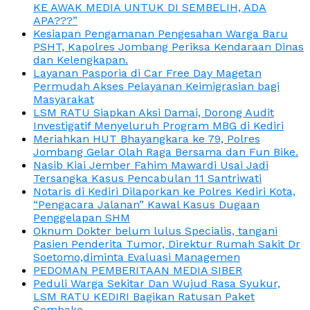
KE AWAK MEDIA UNTUK DI SEMBELIH, ADA
APA???”
Kesiapan Pengamanan Pengesahan Warga Baru
PSHT, Kapolres Jombang Periksa Kendaraan Dinas
dan Kelengkapan.
Layanan Pasporia di Car Free Day Magetan
Permudah Akses Pelayanan Keimigrasian bagi
Masyarakat
LSM RATU Siapkan Aksi Damai, Dorong Audit
Investigatif Menyeluruh Program MBG di Kediri
Meriahkan HUT Bhayangkara ke 79, Polres
Jombang Gelar Olah Raga Bersama dan Fun Bike.
Nasib Kiai Jember Fahim Mawardi Usai Jadi
Tersangka Kasus Pencabulan 11 Santriwati
Notaris di Kediri Dilaporkan ke Polres Kediri Kota,
“Pengacara Jalanan” Kawal Kasus Dugaan
Penggelapan SHM
Oknum Dokter belum lulus Specialis, tangani
Pasien Penderita Tumor, Direktur Rumah Sakit Dr
Soetomo,diminta Evaluasi Managemen
PEDOMAN PEMBERITAAN MEDIA SIBER
Peduli Warga Sekitar Dan Wujud Rasa Syukur,
LSM RATU KEDIRI Bagikan Ratusan Paket
Sembako