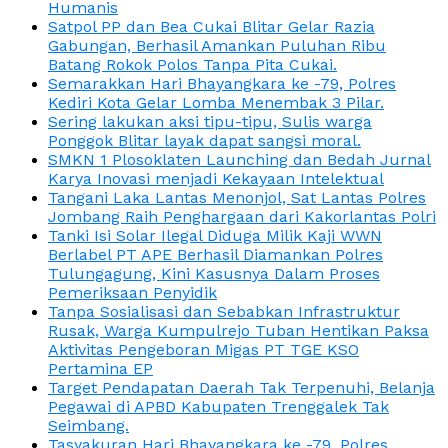
Humanis
Satpol PP dan Bea Cukai Blitar Gelar Razia
Gabungan, Berhasil Amankan Puluhan Ribu
Batang Rokok Polos Tanpa Pita Cukai.
Semarakkan Hari Bhayangkara ke -79, Polres
Kediri Kota Gelar Lomba Menembak 3 Pilar.
Sering lakukan aksi tipu-tipu, Sulis warga
Ponggok Blitar layak dapat sangsi moral.
SMKN 1 Plosoklaten Launching dan Bedah Jurnal
Karya Inovasi menjadi Kekayaan Intelektual
Tangani Laka Lantas Menonjol, Sat Lantas Polres
Jombang Raih Penghargaan dari Kakorlantas Polri
Tanki Isi Solar Ilegal Diduga Milik Kaji WWN
Berlabel PT APE Berhasil Diamankan Polres
Tulungagung, Kini Kasusnya Dalam Proses
Pemeriksaan Penyidik
Tanpa Sosialisasi dan Sebabkan Infrastruktur
Rusak, Warga Kumpulrejo Tuban Hentikan Paksa
Aktivitas Pengeboran Migas PT TGE KSO
Pertamina EP
Target Pendapatan Daerah Tak Terpenuhi, Belanja
Pegawai di APBD Kabupaten Trenggalek Tak
Seimbang.
Tasyakuran Hari Bhayangkara ke -79, Polres