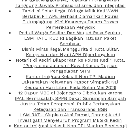
Tanggung Jawab, Profesionalisme, dan Integritas.
Tanki Isi Solar Ilegal Diduga Milik Kaji WWN
Berlabel PT APE Berhasil Diamankan Polres
Tulungagung, Kini Kasusnya Dalam Proses
Pemeriksaan Penyidik
Peduli Warga Sekitar Dan Wujud Rasa Syukur,
LSM RATU KEDIRI Bagikan Ratusan Paket
Sembako
Bisnis Miras Ilegal Menggurita di Kota Blitar,
Ketegasan dan Nyali APH Dipertanyakan
Notaris di Kediri Dilaporkan ke Polres Kediri Kota,
“Pengacara Jalanan” Kawal Kasus Dugaan
Penggelapan SHM
Kantor Imigrasi Kelas II Non TPI Madiun
Laksanakan Pelayanan Paspor Simpatik Kali
Kedua di Hari Libur Pada Bulan Mei 2026
12 Dapur MBG di Bojonegoro Dibekukan karena
IPAL Bermasalah, SPPG Dekat Gunungan Sampah
Justru Tetap Beroperasi, Publik Pertanyakan
Ketegasan dan Transparansi BGN
LSM RATU Siapkan Aksi Damai, Dorong Audit
Investigatif Menyeluruh Program MBG di Kediri
Kantor Imigrasi Kelas II Non TPI Madiun Bersinergi