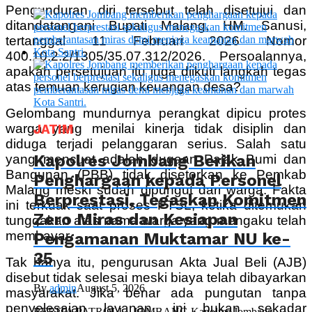
Pengunduran diri tersebut telah disetujui dan
ditandatangani Bupati Malang, HM. Sanusi,
tertanggal 11 Februari 2026 Nomor
400.10.2.2/1305/35.07.312/2026. Persoalannya,
apakah persetujuan itu juga diikuti langkah tegas
atas temuan kerugian keuangan desa?
Gelombang mundurnya perangkat dipicu protes
warga yang menilai kinerja tidak disiplin dan
JATIM
diduga terjadi pelanggaran serius. Salah satu
Kapolres Jombang Berikan
yang mencuat adalah dugaan Pajak Bumi dan
Bangunan (PBB) tidak disetorkan ke Pemkab
Penghargaan kepada Personel
Malang meski sudah dipungut dari warga. Fakta
Berprestasi, Tegaskan Komitmen
ini terkuak saat proses PTSL, ketika ditemukan
Zero Miras dan Kesiapan
tunggakan atas nama warga yang mengaku telah
membayar.
Pengamanan Muktamar NU ke-
35
Tak hanya itu, pengurusan Akta Jual Beli (AJB)
disebut tidak selesai meski biaya telah dibayarkan
By
admin
August 5, 2026
masyarakat. Jika benar ada pungutan tanpa
penyelesaian layanan, ini bukan sekadar
BERITA PATROLI – JOMBANG Kapolres Jombang,