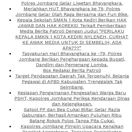
Polres Jombang Gelar Liwetan Bhayangkara.
Meriahkan HUT Bhayangkara ke 79, Polres
Jombang Gelar Olah Raga Bersama dan Fun Bike.
Kepala Sekolah SMKN 1 Kota Kediri Berikan HAK
JAWAB DAN HAK KOREKSI Terkait Pemberitaan
Media Berita Patroli Dengan Judul “PERILAKU
KEPALA SMKN 1 KOTA KEDIRI NYLENEH, CURHAT
KE AWAK MEDIA UNTUK DI SEMBELIH, ADA
APA???”
Tasyakuran Hari Bhayangkara ke -79, Polres
Jombang Berikan Penghargaan kepada Bupati,
Dandim dan Pemenang Lomba.
Box Redaksi Berita Patroli
Target Pendapatan Daerah Tak Terpenuhi, Belanja
Pegawai di APBD Kabupaten Trenggalek Tak
Seimbang.
Kesiapan Pengamanan Pengesahan Warga Baru
PSHT, Kapolres Jombang Periksa Kendaraan Dinas
dan Kelengkapan.
Satpol PP dan Bea Cukai Blitar Gelar Razia
Gabungan, Berhasil Amankan Puluhan Ribu
Batang Rokok Polos Tanpa Pita Cukai.
Kapolres Jombang Pimpin Upacara Kenaikan
Pangkat Anggotanya, Tegaskan Peningkatan