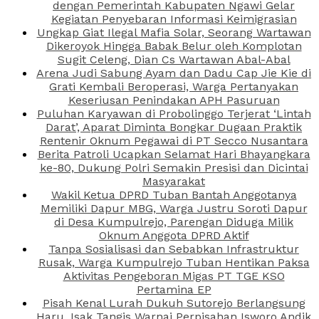
dengan Pemerintah Kabupaten Ngawi Gelar
Kegiatan Penyebaran Informasi Keimigrasian
Ungkap Giat Ilegal Mafia Solar, Seorang Wartawan
Dikeroyok Hingga Babak Belur oleh Komplotan
Sugit Celeng, Dian Cs Wartawan Abal-Abal
Arena Judi Sabung Ayam dan Dadu Cap Jie Kie di
Grati Kembali Beroperasi, Warga Pertanyakan
Keseriusan Penindakan APH Pasuruan
Puluhan Karyawan di Probolinggo Terjerat ‘Lintah
Darat’, Aparat Diminta Bongkar Dugaan Praktik
Rentenir Oknum Pegawai di PT Secco Nusantara
Berita Patroli Ucapkan Selamat Hari Bhayangkara
ke-80, Dukung Polri Semakin Presisi dan Dicintai
Masyarakat
Wakil Ketua DPRD Tuban Bantah Anggotanya
Memiliki Dapur MBG, Warga Justru Soroti Dapur
di Desa Kumpulrejo, Parengan Diduga Milik
Oknum Anggota DPRD Aktif
Tanpa Sosialisasi dan Sebabkan Infrastruktur
Rusak, Warga Kumpulrejo Tuban Hentikan Paksa
Aktivitas Pengeboran Migas PT TGE KSO
Pertamina EP
Pisah Kenal Lurah Dukuh Sutorejo Berlangsung
Haru, Isak Tangis Warnai Perpisahan Isworo Andik