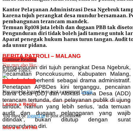
Kantor Pelayanan Administrasi Desa Ngebruk tampak
karena tujuh perangkat desa mundur bersamaan. P
pembangunan terancam mandek.
Temuan Rp108 juta lebih dan dugaan PBB tak diset
Pengunduran diri tidak boleh jadi tameng untuk lar
Aparat penegak hukum harus turun tangan. Audit tot
ada unsur pidana.
BERITA PATROLI – MALANG
Continue Reading
You may also like...
Pengunduran diri tujuh perangkat Desa Ngebruk,
Related Topics:
Kecamatan Poncokusumo, Kabupaten Malang,
tidak boleh berhenti sebagai drama administratif.
Click to comment
Penetapan APBDes kini terganggu, pencairan
You must be logged in to post a comment
Login
Dana Desa (DD) dan Alokasi Dana Desa (ADD)
terancam tertunda, dan pelayanan publik di ujung
Leave a Reply
tanduk. Namun yang lebih serius, ‘ada temuan
audit dan dugaan pelanggaran yang wajib
You must be
logged in
to post a comment.
ditindak’, bukan ditutup dengan surat
pengunduran diri.
More in JATIM