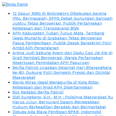
12 Dapur MBG di Bojonegoro Dibekukan karena
IPAL Bermasalah, SPPG Dekat Gunungan Sampah
Justru Tetap Beroperasi, Publik Pertanyakan
Ketegasan dan Transparansi BGN
APH Kabupaten Tuban Tutup Mata, Tambang
Ilegal Munarto di Grabakan Tetap Beroperasi
Pasca Pemberitaan, Publik Desak Bareskrim Polri
Ambil Alih Penanganan
Arena Judi Sabung Ayam dan Dadu Cap Jie Kie di
Grati Kembali Beroperasi, Warga Pertanyakan
Keseriusan Penindakan APH Pasuruan
Berita Patroli Ucapkan Selamat Hari Bhayangkara
ke-80, Dukung Polri Semakin Presisi dan Dicintai
Masyarakat
Bisnis Miras Ilegal Menggurita di Kota Blitar,
Ketegasan dan Nyali APH Dipertanyakan
Box Redaksi Berita Patroli
Didi Sungkono, S.H., M.H : Polisinya Masyarakat itu
Harus Jujur, Bernurani Dalam Menegakkan
Hukum Berkeadilan Beradab dan Bermartabat
Diduga Ada Biaya Penitipan BPKB, Indomobil