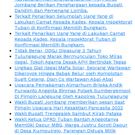
Jombang Berikan Penghargaan kepada Bupati,
Dandim dan Pemenang Lomba.
Terkait Penarikan Sejumplah Uang Yang di
Lakukan Camat Kepada Kades, Kepala Inspektorat
Tuban di Konfirmasi Memilih Bungkam.
Terkait Penarikan Uang Yang di Lakukan Camat
Kepada Kades, Kepala Inspektorat Tuban di
Konfirmasi Memilih Bungkam.
Tidak Benar, ODGJ Dipasung 3 Tahun
Tulungagung Marak Bermunculan Toko Miras
Ilegal, Tokoh Agama Desak APH Bertindak Tegas
Ungkap Giat Ilegal Mafia Solar, Seorang Wartawan
Dikeroyok Hingga Babak Belur oleh Komplotan
Sugit Celeng, Dian Cs Wartawan Abal-Abal
Upacara Pemakaman Almarhum Bripka Andik
Purwanto Anggota Binmas Polsek Sumbergempol
Di Pimpin Langsung Oleh Kapolres Tulungagung
Wakil Bupati Jombang memberikan pesan Saat
Pimpin Upacara Hari Kesaktian Pancasila 2022
Wakil Bupati Trenggalek Sambut Kirab Pataka
Wakil Ketua DPRD Tuban Bantah Anggotanya
Memiliki Dapur MBG, Warga Justru Soroti Dapur
di Desa Kumpulrejo, Parengan Diduga Milik