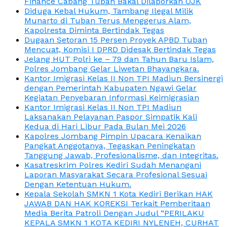
Finance Cabang Tuban Bakal Dilaporkan OJK
Diduga Kebal Hukum, Tambang Ilegal Milik
Munarto di Tuban Terus Menggerus Alam,
Kapolresta Diminta Bertindak Tegas
Dugaan Setoran 15 Persen Proyek APBD Tuban
Mencuat, Komisi I DPRD Didesak Bertindak Tegas
Jelang HUT Polri ke – 79 dan Tahun Baru Islam,
Polres Jombang Gelar Liwetan Bhayangkara.
Kantor Imigrasi Kelas II Non TPI Madiun Bersinergi
dengan Pemerintah Kabupaten Ngawi Gelar
Kegiatan Penyebaran Informasi Keimigrasian
Kantor Imigrasi Kelas II Non TPI Madiun
Laksanakan Pelayanan Paspor Simpatik Kali
Kedua di Hari Libur Pada Bulan Mei 2026
Kapolres Jombang Pimpin Upacara Kenaikan
Pangkat Anggotanya, Tegaskan Peningkatan
Tanggung Jawab, Profesionalisme, dan Integritas.
Kasatreskrim Polres Kediri Sudah Menangani
Laporan Masyarakat Secara Profesional Sesuai
Dengan Ketentuan Hukum.
Kepala Sekolah SMKN 1 Kota Kediri Berikan HAK
JAWAB DAN HAK KOREKSI Terkait Pemberitaan
Media Berita Patroli Dengan Judul “PERILAKU
KEPALA SMKN 1 KOTA KEDIRI NYLENEH, CURHAT