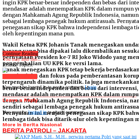
Wakil Ketua KPK Johanis Tanak menegaskan und
barang yang bisa dipakai lalu dikembalikan sesuka
Continue Reading
pernyataan Presiden ke-7 RI Joko Widodo yang men
You may also like...
pengembalian UU KPK ke versi lama.
Related Topics:
Tanak menegaskan KPK tetap bekerja berdasarka
yang berlaku dan fokus pada pemberantasan korups
Click to comment
terpengaruh dinamika politik. Ia juga menekankan
You must be logged in to post a comment
Login
benar-benar independen dan bebas dari intervensi,
mendasar adalah menempatkan KPK dalam rumpun y
Leave a Reply
dengan Mahkamah Agung Republik Indonesia, namu
sendiri sebagai lembaga penegak hukum antirasua
You must be
logged in
to post a comment.
Pernyataan ini menjadi penegasan sikap KPK bah
lembaga tidak bisa ditarik-ulur oleh kepentingan 
More in Berita Nasional
BERITA PATROLI – JAKARTA