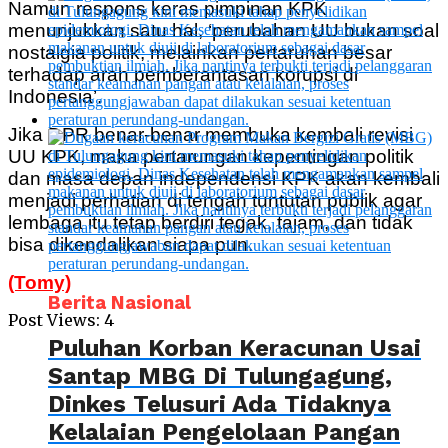
Namun respons keras pimpinan KPK
menunjukkan satu hal, ‘perubahan UU bukan soal
nostalgia politik, melainkan pertaruhan besar
terhadap arah pemberantasan korupsi di
Indonesia’.
Jika DPR benar-benar membuka kembali revisi
UU KPK, maka pertarungan kepentingan politik
dan masa depan independensi KPK akan kembali
menjadi perhatian di tengah tuntutan publik agar
lembaga itu tetap berdiri tegak, tajam, dan tidak
bisa dikendalikan siapa pun.
(Tomy)
Berita Nasional
Post Views:
4
Puluhan Korban Keracunan Usai
Santap MBG Di Tulungagung,
Dinkes Telusuri Ada Tidaknya
Kelalaian Pengelolaan Pangan