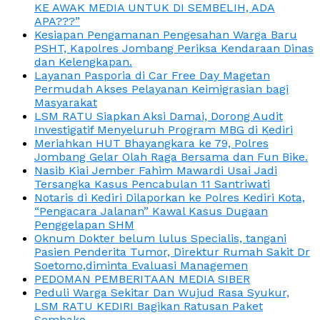
KE AWAK MEDIA UNTUK DI SEMBELIH, ADA
APA???”
Kesiapan Pengamanan Pengesahan Warga Baru
PSHT, Kapolres Jombang Periksa Kendaraan Dinas
dan Kelengkapan.
Layanan Pasporia di Car Free Day Magetan
Permudah Akses Pelayanan Keimigrasian bagi
Masyarakat
LSM RATU Siapkan Aksi Damai, Dorong Audit
Investigatif Menyeluruh Program MBG di Kediri
Meriahkan HUT Bhayangkara ke 79, Polres
Jombang Gelar Olah Raga Bersama dan Fun Bike.
Nasib Kiai Jember Fahim Mawardi Usai Jadi
Tersangka Kasus Pencabulan 11 Santriwati
Notaris di Kediri Dilaporkan ke Polres Kediri Kota,
“Pengacara Jalanan” Kawal Kasus Dugaan
Penggelapan SHM
Oknum Dokter belum lulus Specialis, tangani
Pasien Penderita Tumor, Direktur Rumah Sakit Dr
Soetomo,diminta Evaluasi Managemen
PEDOMAN PEMBERITAAN MEDIA SIBER
Peduli Warga Sekitar Dan Wujud Rasa Syukur,
LSM RATU KEDIRI Bagikan Ratusan Paket
Sembako