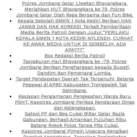
Polres Jombang Gelar Liwetan Bhayangkara.
Meriahkan HUT Bhayangkara ke 79, Polres
Jombang Gelar Olah Raga Bersama dan Fun Bike.
Kepala Sekolah SMKN 1 Kota Kediri Berikan HAK
JAWAB DAN HAK KOREKSI Terkait Pemberitaan
Media Berita Patroli Dengan Judul “PERILAKU
KEPALA SMKN 1 KOTA KEDIRI NYLENEH, CURHAT
KE AWAK MEDIA UNTUK DI SEMBELIH, ADA
APA???”
Box Redaksi Berita Patroli
Tasyakuran Hari Bhayangkara ke -79, Polres
Jombang Berikan Penghargaan kepada Bupati,
Dandim dan Pemenang Lomba.
Target Pendapatan Daerah Tak Terpenuhi, Belanja
Pegawai di APBD Kabupaten Trenggalek Tak
Seimbang.
Kesiapan Pengamanan Pengesahan Warga Baru
PSHT, Kapolres Jombang Periksa Kendaraan Dinas
dan Kelengkapan.
Satpol PP dan Bea Cukai Blitar Gelar Razia
Gabungan, Berhasil Amankan Puluhan Ribu
Batang Rokok Polos Tanpa Pita Cukai.
Kapolres Jombang Pimpin Upacara Kenaikan
Pangkat Anggotanya, Tegaskan Peningkatan