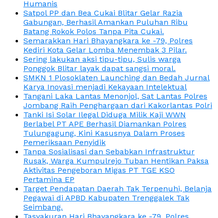
Humanis
Satpol PP dan Bea Cukai Blitar Gelar Razia
Gabungan, Berhasil Amankan Puluhan Ribu
Batang Rokok Polos Tanpa Pita Cukai.
Semarakkan Hari Bhayangkara ke -79, Polres
Kediri Kota Gelar Lomba Menembak 3 Pilar.
Sering lakukan aksi tipu-tipu, Sulis warga
Ponggok Blitar layak dapat sangsi moral.
SMKN 1 Plosoklaten Launching dan Bedah Jurnal
Karya Inovasi menjadi Kekayaan Intelektual
Tangani Laka Lantas Menonjol, Sat Lantas Polres
Jombang Raih Penghargaan dari Kakorlantas Polri
Tanki Isi Solar Ilegal Diduga Milik Kaji WWN
Berlabel PT APE Berhasil Diamankan Polres
Tulungagung, Kini Kasusnya Dalam Proses
Pemeriksaan Penyidik
Tanpa Sosialisasi dan Sebabkan Infrastruktur
Rusak, Warga Kumpulrejo Tuban Hentikan Paksa
Aktivitas Pengeboran Migas PT TGE KSO
Pertamina EP
Target Pendapatan Daerah Tak Terpenuhi, Belanja
Pegawai di APBD Kabupaten Trenggalek Tak
Seimbang.
Tasyakuran Hari Bhayangkara ke -79, Polres