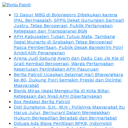
12 Dapur MBG di Bojonegoro Dibekukan karena
IPAL Bermasalah, SPPG Dekat Gunungan Sampah
Justru Tetap Beroperasi, Publik Pertanyakan
Ketegasan dan Transparansi BGN
APH Kabupaten Tuban Tutup Mata, Tambang
Ilegal Munarto di Grabakan Tetap Beroperasi
Pasca Pemberitaan, Publik Desak Bareskrim Polri
Ambil Alih Penanganan
Arena Judi Sabung Ayam dan Dadu Cap Jie Kie di
Grati Kembali Beroperasi, Warga Pertanyakan
Keseriusan Penindakan APH Pasuruan
Berita Patroli Ucapkan Selamat Hari Bhayangkara
ke-80, Dukung Polri Semakin Presisi dan Dicintai
Masyarakat
Bisnis Miras Ilegal Menggurita di Kota Blitar,
Ketegasan dan Nyali APH Dipertanyakan
Box Redaksi Berita Patroli
Didi Sungkono, S.H., M.H : Polisinya Masyarakat itu
Harus Jujur, Bernurani Dalam Menegakkan
Hukum Berkeadilan Beradab dan Bermartabat
Diduga Ada Biaya Penitipan BPKB, Indomobil