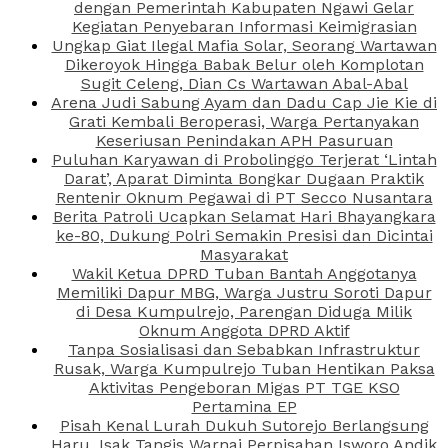
dengan Pemerintah Kabupaten Ngawi Gelar
Kegiatan Penyebaran Informasi Keimigrasian
Ungkap Giat Ilegal Mafia Solar, Seorang Wartawan
Dikeroyok Hingga Babak Belur oleh Komplotan
Sugit Celeng, Dian Cs Wartawan Abal-Abal
Arena Judi Sabung Ayam dan Dadu Cap Jie Kie di
Grati Kembali Beroperasi, Warga Pertanyakan
Keseriusan Penindakan APH Pasuruan
Puluhan Karyawan di Probolinggo Terjerat ‘Lintah
Darat’, Aparat Diminta Bongkar Dugaan Praktik
Rentenir Oknum Pegawai di PT Secco Nusantara
Berita Patroli Ucapkan Selamat Hari Bhayangkara
ke-80, Dukung Polri Semakin Presisi dan Dicintai
Masyarakat
Wakil Ketua DPRD Tuban Bantah Anggotanya
Memiliki Dapur MBG, Warga Justru Soroti Dapur
di Desa Kumpulrejo, Parengan Diduga Milik
Oknum Anggota DPRD Aktif
Tanpa Sosialisasi dan Sebabkan Infrastruktur
Rusak, Warga Kumpulrejo Tuban Hentikan Paksa
Aktivitas Pengeboran Migas PT TGE KSO
Pertamina EP
Pisah Kenal Lurah Dukuh Sutorejo Berlangsung
Haru, Isak Tangis Warnai Perpisahan Isworo Andik