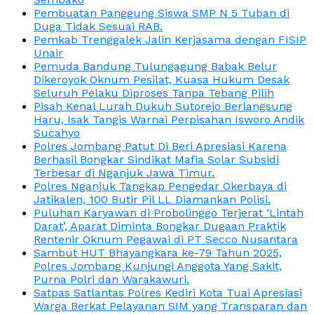
Pembuatan Panggung Siswa SMP N 5 Tuban di
Duga Tidak Sesuai RAB.
Pemkab Trenggalek Jalin Kerjasama dengan FISIP
Unair
Pemuda Bandung Tulungagung Babak Belur
Dikeroyok Oknum Pesilat, Kuasa Hukum Desak
Seluruh Pelaku Diproses Tanpa Tebang Pilih
Pisah Kenal Lurah Dukuh Sutorejo Berlangsung
Haru, Isak Tangis Warnai Perpisahan Isworo Andik
Sucahyo
Polres Jombang Patut Di Beri Apresiasi Karena
Berhasil Bongkar Sindikat Mafia Solar Subsidi
Terbesar di Nganjuk Jawa Timur.
Polres Nganjuk Tangkap Pengedar Okerbaya di
Jatikalen, 100 Butir Pil LL Diamankan Polisi.
Puluhan Karyawan di Probolinggo Terjerat ‘Lintah
Darat’, Aparat Diminta Bongkar Dugaan Praktik
Rentenir Oknum Pegawai di PT Secco Nusantara
Sambut HUT Bhayangkara ke-79 Tahun 2025,
Polres Jombang Kunjungi Anggota Yang Sakit,
Purna Polri dan Warakawuri.
Satpas Satlantas Polres Kediri Kota Tuai Apresiasi
Warga Berkat Pelayanan SIM yang Transparan dan