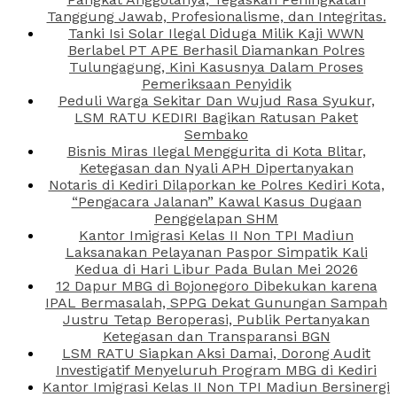
Tanggung Jawab, Profesionalisme, dan Integritas.
Tanki Isi Solar Ilegal Diduga Milik Kaji WWN
Berlabel PT APE Berhasil Diamankan Polres
Tulungagung, Kini Kasusnya Dalam Proses
Pemeriksaan Penyidik
Peduli Warga Sekitar Dan Wujud Rasa Syukur,
LSM RATU KEDIRI Bagikan Ratusan Paket
Sembako
Bisnis Miras Ilegal Menggurita di Kota Blitar,
Ketegasan dan Nyali APH Dipertanyakan
Notaris di Kediri Dilaporkan ke Polres Kediri Kota,
“Pengacara Jalanan” Kawal Kasus Dugaan
Penggelapan SHM
Kantor Imigrasi Kelas II Non TPI Madiun
Laksanakan Pelayanan Paspor Simpatik Kali
Kedua di Hari Libur Pada Bulan Mei 2026
12 Dapur MBG di Bojonegoro Dibekukan karena
IPAL Bermasalah, SPPG Dekat Gunungan Sampah
Justru Tetap Beroperasi, Publik Pertanyakan
Ketegasan dan Transparansi BGN
LSM RATU Siapkan Aksi Damai, Dorong Audit
Investigatif Menyeluruh Program MBG di Kediri
Kantor Imigrasi Kelas II Non TPI Madiun Bersinergi