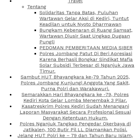
Travel
Tentang
Solidaritas Tanpa Batas, Puluhan
Wartawan Gelar Aksi di Kediri, Tuntut
Keadilan untuk Nyoto Dharmawan
Bungkam Kebenaran di Ruang Samsat,
Wartawan Diusir Saat Ungkap Dugaan
Pungli
PEDOMAN PEMBERITAAN MEDIA SIBER
Polres Jombang Patut Di Beri Apresiasi
Karena Berhasil Bongkar Sindikat Mafia
Solar Subsidi Terbesar di Nganjuk Jawa
Timur.
Sambut HUT Bhayangkara ke-79 Tahun 2025,
Polres Jombang Kunjungi Anggota Yang Sakit,
Purna Polri dan Warakawuri.
Semarakkan Hari Bhayangkara ke -79, Polres
Kediri Kota Gelar Lomba Menembak 3 Pilar.
Kasatreskrim Polres Kediri Sudah Menangani
Laporan Masyarakat Secara Profesional Sesuai
Dengan Ketentuan Hukum.
Polres Nganjuk Tangkap Pengedar Okerbaya di
Jatikalen, 100 Butir Pil LL Diamankan Polisi.
Jelang HUT Polri ke – 79 dan Tahun Baru Islam,