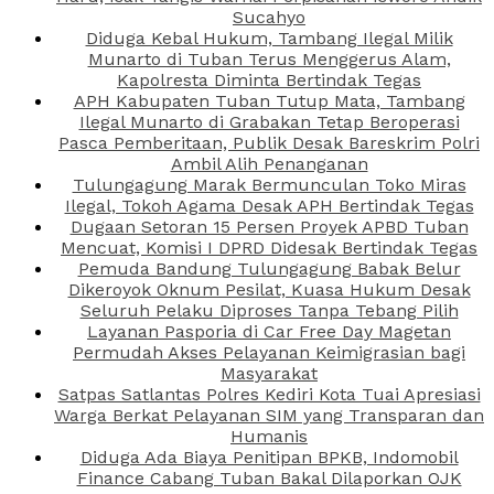
Sucahyo
Diduga Kebal Hukum, Tambang Ilegal Milik
Munarto di Tuban Terus Menggerus Alam,
Kapolresta Diminta Bertindak Tegas
APH Kabupaten Tuban Tutup Mata, Tambang
Ilegal Munarto di Grabakan Tetap Beroperasi
Pasca Pemberitaan, Publik Desak Bareskrim Polri
Ambil Alih Penanganan
Tulungagung Marak Bermunculan Toko Miras
Ilegal, Tokoh Agama Desak APH Bertindak Tegas
Dugaan Setoran 15 Persen Proyek APBD Tuban
Mencuat, Komisi I DPRD Didesak Bertindak Tegas
Pemuda Bandung Tulungagung Babak Belur
Dikeroyok Oknum Pesilat, Kuasa Hukum Desak
Seluruh Pelaku Diproses Tanpa Tebang Pilih
Layanan Pasporia di Car Free Day Magetan
Permudah Akses Pelayanan Keimigrasian bagi
Masyarakat
Satpas Satlantas Polres Kediri Kota Tuai Apresiasi
Warga Berkat Pelayanan SIM yang Transparan dan
Humanis
Diduga Ada Biaya Penitipan BPKB, Indomobil
Finance Cabang Tuban Bakal Dilaporkan OJK