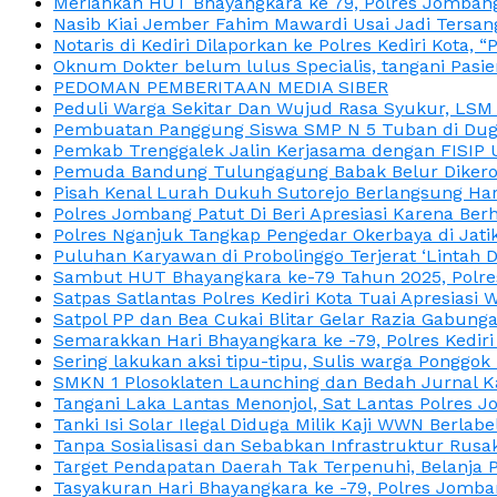
Meriahkan HUT Bhayangkara ke 79, Polres Jombang
Nasib Kiai Jember Fahim Mawardi Usai Jadi Tersan
Notaris di Kediri Dilaporkan ke Polres Kediri Kot
Oknum Dokter belum lulus Specialis, tangani Pasi
PEDOMAN PEMBERITAAN MEDIA SIBER
Peduli Warga Sekitar Dan Wujud Rasa Syukur, LS
Pembuatan Panggung Siswa SMP N 5 Tuban di Duga
Pemkab Trenggalek Jalin Kerjasama dengan FISIP 
Pemuda Bandung Tulungagung Babak Belur Dikeroy
Pisah Kenal Lurah Dukuh Sutorejo Berlangsung Har
Polres Jombang Patut Di Beri Apresiasi Karena Berh
Polres Nganjuk Tangkap Pengedar Okerbaya di Jatika
Puluhan Karyawan di Probolinggo Terjerat ‘Lintah 
Sambut HUT Bhayangkara ke-79 Tahun 2025, Polres
Satpas Satlantas Polres Kediri Kota Tuai Apresias
Satpol PP dan Bea Cukai Blitar Gelar Razia Gabung
Semarakkan Hari Bhayangkara ke -79, Polres Kedir
Sering lakukan aksi tipu-tipu, Sulis warga Ponggok 
SMKN 1 Plosoklaten Launching dan Bedah Jurnal Ka
Tangani Laka Lantas Menonjol, Sat Lantas Polres J
Tanki Isi Solar Ilegal Diduga Milik Kaji WWN Berl
Tanpa Sosialisasi dan Sebabkan Infrastruktur Rus
Target Pendapatan Daerah Tak Terpenuhi, Belanja
Tasyakuran Hari Bhayangkara ke -79, Polres Jom