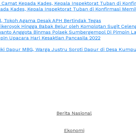
n Camat Kepada Kades, Kepala Inspektorat Tuban di Konf
ada Kades, Kepala Inspektorat Tuban di Konfirmasi Memi
l, Tokoh Agama Desak APH Bertindak Tegas
Dikeroyok Hingga Babak Belur oleh Komplotan Sugit Celen
nto Anggota Binmas Polsek Sumbergempol Di Pimpin La
in Upacara Hari Kesaktian Pancasila 2022
ki Dapur MBG, Warga Justru Soroti Dapur di Desa Kumpul
Berita Nasional
Ekonomi