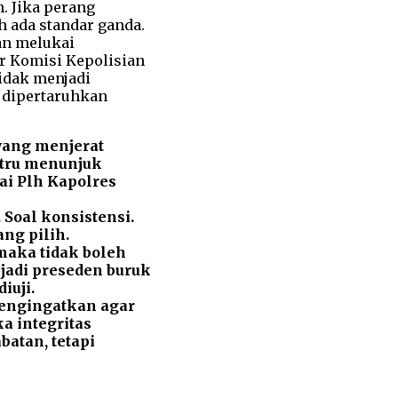
 yang menjerat
stru menunjuk
ai Plh Kapolres
. Soal konsistensi.
ng pilih.
maka tidak boleh
jadi preseden buruk
iuji.
engingatkan agar
a integritas
atan, tetapi