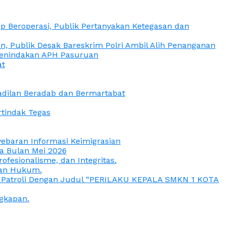
 Beroperasi, Publik Pertanyakan Ketegasan dan
, Publik Desak Bareskrim Polri Ambil Alih Penanganan
 Penindakan APH Pasuruan
at
eadilan Beradab dan Bermartabat
rtindak Tegas
yebaran Informasi Keimigrasian
da Bulan Mei 2026
esionalisme, dan Integritas.
uan Hukum.
a Patroli Dengan Judul “PERILAKU KEPALA SMKN 1 KOTA
gkapan.