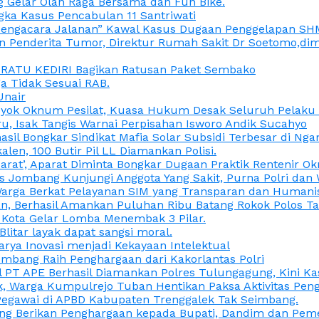
 Gelar Olah Raga Bersama dan Fun Bike.
gka Kasus Pencabulan 11 Santriwati
a, “Pengacara Jalanan” Kawal Kasus Dugaan Penggelapan SH
en Penderita Tumor, Direktur Rumah Sakit Dr Soetomo,d
M RATU KEDIRI Bagikan Ratusan Paket Sembako
 Tidak Sesuai RAB.
Unair
ok Oknum Pesilat, Kuasa Hukum Desak Seluruh Pelaku D
u, Isak Tangis Warnai Perpisahan Isworo Andik Sucahyo
asil Bongkar Sindikat Mafia Solar Subsidi Terbesar di Ng
len, 100 Butir Pil LL Diamankan Polisi.
Darat’, Aparat Diminta Bongkar Dugaan Praktik Rentenir 
 Jombang Kunjungi Anggota Yang Sakit, Purna Polri dan 
i Warga Berkat Pelayanan SIM yang Transparan dan Humani
an, Berhasil Amankan Puluhan Ribu Batang Rokok Polos Ta
i Kota Gelar Lomba Menembak 3 Pilar.
Blitar layak dapat sangsi moral.
rya Inovasi menjadi Kekayaan Intelektual
ombang Raih Penghargaan dari Kakorlantas Polri
abel PT APE Berhasil Diamankan Polres Tulungagung, Kini 
ak, Warga Kumpulrejo Tuban Hentikan Paksa Aktivitas Pe
 Pegawai di APBD Kabupaten Trenggalek Tak Seimbang.
bang Berikan Penghargaan kepada Bupati, Dandim dan Pe