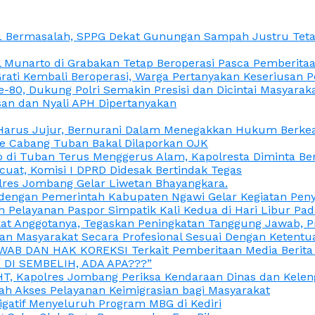
L Bermasalah, SPPG Dekat Gunungan Sampah Justru Tetap
unarto di Grabakan Tetap Beroperasi Pasca Pemberitaan
Grati Kembali Beroperasi, Warga Pertanyakan Keseriusan
e-80, Dukung Polri Semakin Presisi dan Dicintai Masyarak
gasan dan Nyali APH Dipertanyakan
itu Harus Jujur, Bernurani Dalam Menegakkan Hukum Berk
ce Cabang Tuban Bakal Dilaporkan OJK
 di Tuban Terus Menggerus Alam, Kapolresta Diminta Be
uat, Komisi I DPRD Didesak Bertindak Tegas
olres Jombang Gelar Liwetan Bhayangkara.
gi dengan Pemerintah Kabupaten Ngawi Gelar Kegiatan Pen
n Pelayanan Paspor Simpatik Kali Kedua di Hari Libur Pa
 Anggotanya, Tegaskan Peningkatan Tanggung Jawab, Prof
ran Masyarakat Secara Profesional Sesuai Dengan Ketent
JAWAB DAN HAK KOREKSI Terkait Pemberitaan Media Berit
DI SEMBELIH, ADA APA???”
, Kapolres Jombang Periksa Kendaraan Dinas dan Kelen
ah Akses Pelayanan Keimigrasian bagi Masyarakat
igatif Menyeluruh Program MBG di Kediri