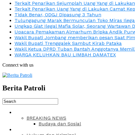
Terkait Penarikan Sejumplah Uang Yang di Lakuka
Terkait Penarikan Uang Yang di Lakukan Camat Kep
Tidak Benar, ODGJ Dipasung 3 Tahun
Tulungagung Marak Bermunculan Toko Miras Ilega
Ungkap Giat Ilegal Mafia Solar, Seorang Wartawan 
Upacara Pemakaman Almarhum Bripka Andik Purwa
Wakil Bupati Jombang memberikan pesan Saat Pimp
Wakil Bupati Trenggalek Sambut Kirab Pataka
Wakil Ketua DPRD Tuban Bantah Anggotanya Memili
WARGA KELUHKAN BAU LIMBAH DAMATEX
Connect with us
Berita Patroli
BREAKING NEWS
Budaya dan Sosial