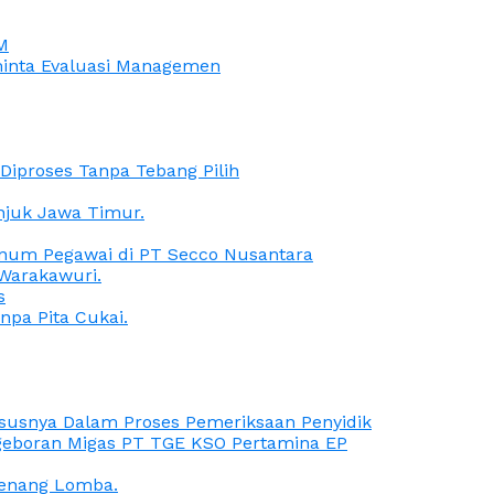
M
iminta Evaluasi Managemen
iproses Tanpa Tebang Pilih
anjuk Jawa Timur.
Oknum Pegawai di PT Secco Nusantara
Warakawuri.
s
npa Pita Cukai.
Kasusnya Dalam Proses Pemeriksaan Penyidik
ngeboran Migas PT TGE KSO Pertamina EP
menang Lomba.