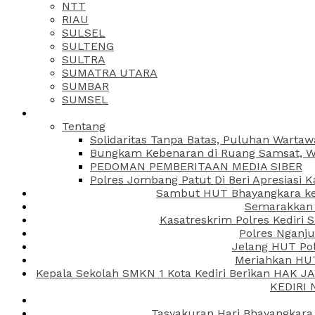
NTT
RIAU
SULSEL
SULTENG
SULTRA
SUMATRA UTARA
SUMBAR
SUMSEL
Tentang
Solidaritas Tanpa Batas, Puluhan Wartaw
Bungkam Kebenaran di Ruang Samsat, Wa
PEDOMAN PEMBERITAAN MEDIA SIBER
Polres Jombang Patut Di Beri Apresiasi K
Sambut HUT Bhayangkara ke-
Semarakkan H
Kasatreskrim Polres Kediri
Polres Nganju
Jelang HUT Pol
Meriahkan HUT
Kepala Sekolah SMKN 1 Kota Kediri Berikan HAK 
KEDIRI
Tasyakuran Hari Bhayangkara