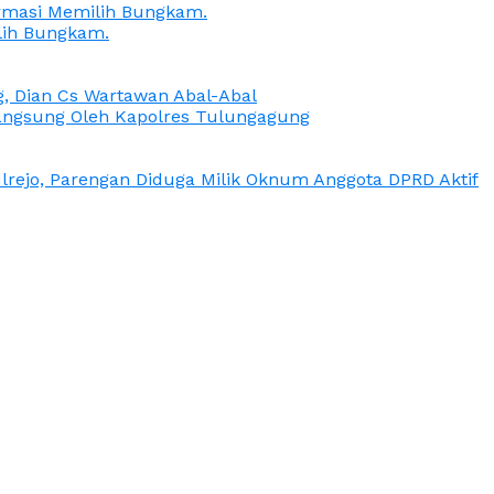
irmasi Memilih Bungkam.
lih Bungkam.
g, Dian Cs Wartawan Abal-Abal
ngsung Oleh Kapolres Tulungagung
rejo, Parengan Diduga Milik Oknum Anggota DPRD Aktif