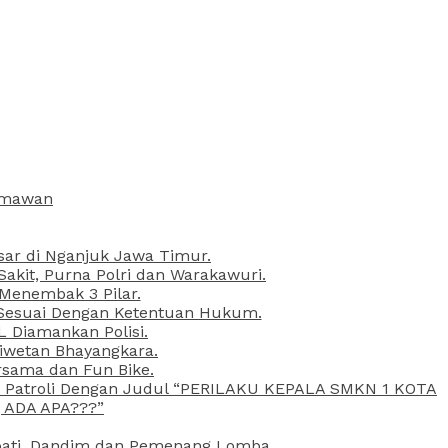
armawan
esar di Nganjuk Jawa Timur.
kit, Purna Polri dan Warakawuri.
 Menembak 3 Pilar.
l Sesuai Dengan Ketentuan Hukum.
L Diamankan Polisi.
Liwetan Bhayangkara.
rsama dan Fun Bike.
ta Patroli Dengan Judul “PERILAKU KEPALA SMKN 1 KOTA
 ADA APA???”
upati, Dandim dan Pemenang Lomba.