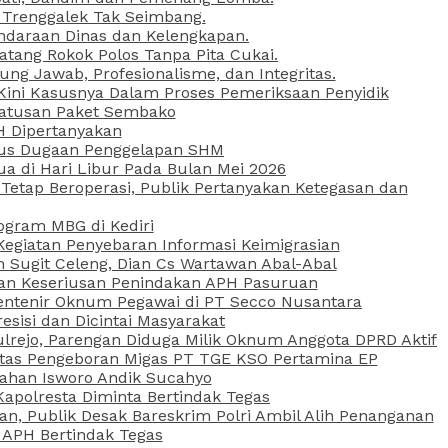
 Trenggalek Tak Seimbang.
daraan Dinas dan Kelengkapan.
atang Rokok Polos Tanpa Pita Cukai.
g Jawab, Profesionalisme, dan Integritas.
, Kini Kasusnya Dalam Proses Pemeriksaan Penyidik
Ratusan Paket Sembako
PH Dipertanyakan
Kasus Dugaan Penggelapan SHM
ua di Hari Libur Pada Bulan Mei 2026
etap Beroperasi, Publik Pertanyakan Ketegasan dan
ogram MBG di Kediri
Kegiatan Penyebaran Informasi Keimigrasian
n Sugit Celeng, Dian Cs Wartawan Abal-Abal
akan Keseriusan Penindakan APH Pasuruan
 Rentenir Oknum Pegawai di PT Secco Nusantara
esisi dan Dicintai Masyarakat
lrejo, Parengan Diduga Milik Oknum Anggota DPRD Aktif
vitas Pengeboran Migas PT TGE KSO Pertamina EP
sahan Isworo Andik Sucahyo
apolresta Diminta Bertindak Tegas
n, Publik Desak Bareskrim Polri Ambil Alih Penanganan
 APH Bertindak Tegas