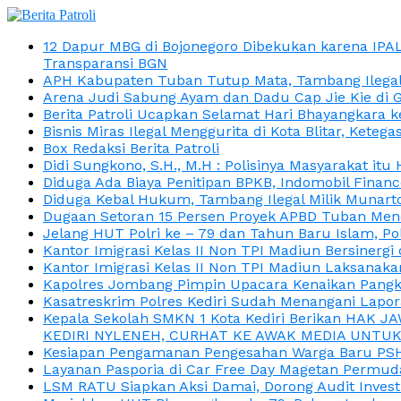
12 Dapur MBG di Bojonegoro Dibekukan karena IPA
Transparansi BGN
APH Kabupaten Tuban Tutup Mata, Tambang Ilegal M
Arena Judi Sabung Ayam dan Dadu Cap Jie Kie di 
Berita Patroli Ucapkan Selamat Hari Bhayangkara k
Bisnis Miras Ilegal Menggurita di Kota Blitar, Kete
Box Redaksi Berita Patroli
Didi Sungkono, S.H., M.H : Polisinya Masyarakat 
Diduga Ada Biaya Penitipan BPKB, Indomobil Finan
Diduga Kebal Hukum, Tambang Ilegal Milik Munarto
Dugaan Setoran 15 Persen Proyek APBD Tuban Menc
Jelang HUT Polri ke – 79 dan Tahun Baru Islam, P
Kantor Imigrasi Kelas II Non TPI Madiun Bersiner
Kantor Imigrasi Kelas II Non TPI Madiun Laksanaka
Kapolres Jombang Pimpin Upacara Kenaikan Pangkat
Kasatreskrim Polres Kediri Sudah Menangani Lapo
Kepala Sekolah SMKN 1 Kota Kediri Berikan HAK 
KEDIRI NYLENEH, CURHAT KE AWAK MEDIA UNTUK 
Kesiapan Pengamanan Pengesahan Warga Baru PSHT
Layanan Pasporia di Car Free Day Magetan Permud
LSM RATU Siapkan Aksi Damai, Dorong Audit Invest