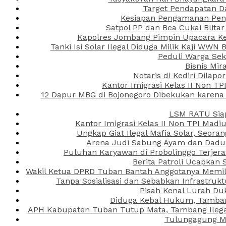
Target Pendapatan D
Kesiapan Pengamanan Peng
Satpol PP dan Bea Cukai Blita
Kapolres Jombang Pimpin Upacara Ken
Tanki Isi Solar Ilegal Diduga Milik Kaji WW
Peduli Warga Se
Bisnis Mir
Notaris di Kediri Dila
Kantor Imigrasi Kelas II Non T
12 Dapur MBG di Bojonegoro Dibekukan karena
LSM RATU Siap
Kantor Imigrasi Kelas II Non TPI Mad
Ungkap Giat Ilegal Mafia Solar, Seor
Arena Judi Sabung Ayam dan Dadu C
Puluhan Karyawan di Probolinggo Terjera
Berita Patroli Ucapkan 
Wakil Ketua DPRD Tuban Bantah Anggotanya Memili
Tanpa Sosialisasi dan Sebabkan Infrastru
Pisah Kenal Lurah Du
Diduga Kebal Hukum, Tambang
APH Kabupaten Tuban Tutup Mata, Tambang Ilegal 
Tulungagung Ma