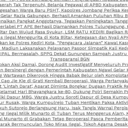
aerah Tak Terpenuhi, Belanja Pegawai di APBD Kabupaten
esahan Warga Baru PSHT, Kapolres Jombang Periksa Ken
r Gelar Razia Gabungan, Berhasil Amankan Puluhan Ribu B
aikan Pangkat Anggotanya, Tegaskan Peningkatan Tanggun
N Berlabel PT APE Berhasil Diamankan Polres Tulungagung
kitar Dan Wujud Rasa Syukur, LSM RATU KEDIRI Bagikan 
as Ilegal Menggurita di Kota Blitar, Ketegasan dan Nyali A
porkan ke Polres Kediri Kota, “Pengacara Jalanan” Kawal 
PI Madiun Laksanakan Pelayanan Paspor Simpatik Kali Ked
 IPAL Bermasalah, SPPG Dekat Gunungan Sampah Justru T
Transparansi BGN
kan Aksi Damai, Dorong Audit Investigatif Menyeluruh Pr
iun Bersinergi dengan Pemerintah Kabupaten Ngawi Gelar 
ang Wartawan Dikeroyok Hingga Babak Belur oleh Komplota
ap Jie Kie di Grati Kembali Beroperasi, Warga Pertany
t ‘Lintah Darat’, Aparat Diminta Bongkar Dugaan Praktik
Selamat Hari Bhayangkara ke-80, Dukung Polri Semakin Pr
ki Dapur MBG, Warga Justru Soroti Dapur di Desa Kumpu
ktur Rusak, Warga Kumpulrejo Tuban Hentikan Paksa Akti
kuh Sutorejo Berlangsung Haru, Isak Tangis Warnai Perpi
 Ilegal Milik Munarto di Tuban Terus Menggerus Alam, K
Munarto di Grabakan Tetap Beroperasi Pasca Pemberitaa
rak Bermunculan Toko Miras Ilegal, Tokoh Agama Desak