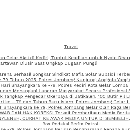
Travel
an Gelar Aksi di Kediri, Tuntut Keadilan untuk Nyoto Dh
rtawan Diusir Saat Ungkap Dugaan Pungli
arena Berhasil Bongkar Sindikat Mafia Solar Subsidi Terb
79 Tahun 2025, Polres Jombang Kunjungi Anggota Yang Sa
ari Bhayangkara ke -79, Polres Kediri Kota Gelar Lomba
 Sudah Menangani Laporan Masyarakat Secara Profesiona
k Tangkap Pengedar Okerbaya di Jatikalen, 100 Butir Pil L
ri ke – 79 dan Tahun Baru Islam, Polres Jombang Gelar 
 Bhayangkara ke 79, Polres Jombang Gelar Olah Raga Be
JAWAB DAN HAK KOREKSI Terkait Pemberitaan Media Beri
 NYLENEH, CURHAT KE AWAK MEDIA UNTUK DI SEMBELIH,
Box Redaksi Berita Patroli
 ke -79, Polres Jombang Berikan Penghargaan kepada B