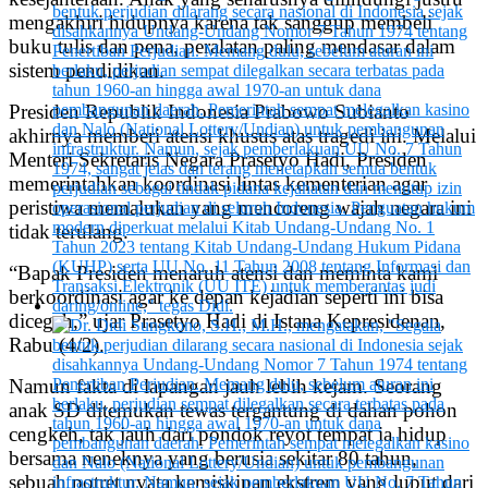
mengakhiri hidupnya karena tak sanggup membeli
buku tulis dan pena, peralatan paling mendasar dalam
sistem pendidikan.
Presiden Republik Indonesia Prabowo Subianto
akhirnya memberi atensi khusus atas tragedi ini. Melalui
Menteri Sekretaris Negara Prasetyo Hadi, Presiden
memerintahkan koordinasi lintas kementerian agar
peristiwa memalukan yang mencoreng wajah negara ini
tidak terulang.
“Bapak Presiden menaruh atensi dan meminta kami
berkoordinasi agar ke depan kejadian seperti ini bisa
dicegah,” ujar Prasetyo Hadi di Istana Kepresidenan,
Rabu (4/2).
Namun fakta di lapangan jauh lebih kejam. Seorang
anak SD ditemukan tewas tergantung di dahan pohon
cengkeh, tak jauh dari pondok reyot tempat ia hidup
bersama neneknya yang berusia sekitar 80 tahun,
sebuah potret nyata kemiskinan ekstrem yang luput dari