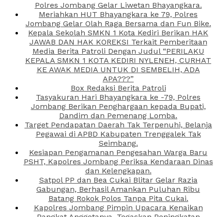
Polres Jombang Gelar Liwetan Bhayangkara.
Meriahkan HUT Bhayangkara ke 79, Polres
Jombang Gelar Olah Raga Bersama dan Fun Bike.
Kepala Sekolah SMKN 1 Kota Kediri Berikan HAK
JAWAB DAN HAK KOREKSI Terkait Pemberitaan
Media Berita Patroli Dengan Judul “PERILAKU
KEPALA SMKN 1 KOTA KEDIRI NYLENEH, CURHAT
KE AWAK MEDIA UNTUK DI SEMBELIH, ADA
APA???”
Box Redaksi Berita Patroli
Tasyakuran Hari Bhayangkara ke -79, Polres
Jombang Berikan Penghargaan kepada Bupati,
Dandim dan Pemenang Lomba.
Target Pendapatan Daerah Tak Terpenuhi, Belanja
Pegawai di APBD Kabupaten Trenggalek Tak
Seimbang.
Kesiapan Pengamanan Pengesahan Warga Baru
PSHT, Kapolres Jombang Periksa Kendaraan Dinas
dan Kelengkapan.
Satpol PP dan Bea Cukai Blitar Gelar Razia
Gabungan, Berhasil Amankan Puluhan Ribu
Batang Rokok Polos Tanpa Pita Cukai.
Kapolres Jombang Pimpin Upacara Kenaikan
Pangkat Anggotanya, Tegaskan Peningkatan