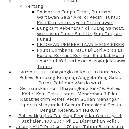
Travel
Tentang
Solidaritas Tanpa Batas, Puluhan
Wartawan Gelar Aksi di Kediri, Tuntut
Keadilan untuk Nyoto Dharmawan
Bungkam Kebenaran di Ruang Samsat,
Wartawan Diusir Saat Ungkap Dugaan
Pungli
PEDOMAN PEMBERITAAN MEDIA SIBER
Polres Jombang Patut Di Beri Apresiasi
Karena Berhasil Bongkar Sindikat Mafia
Solar Subsidi Terbesar di Nganjuk Jawa
Timur.
Sambut HUT Bhayangkara ke-79 Tahun 2025,
Polres Jombang Kunjungi Anggota Yang Sakit,
Purna Polri dan Warakawuri.
Semarakkan Hari Bhayangkara ke -79, Polres
Kediri Kota Gelar Lomba Menembak 3 Pilar.
Kasatreskrim Polres Kediri Sudah Menangani
Laporan Masyarakat Secara Profesional Sesuai
Dengan Ketentuan Hukum.
Polres Nganjuk Tangkap Pengedar Okerbaya di
Jatikalen, 100 Butir Pil LL Diamankan Polisi.
Jelang HUT Polri ke – 79 dan Tahun Baru Islam,