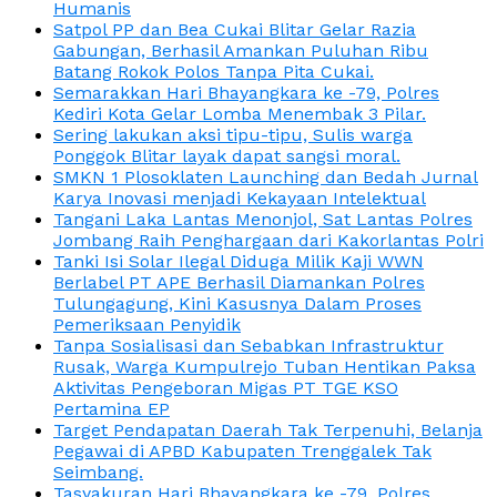
Humanis
Satpol PP dan Bea Cukai Blitar Gelar Razia
Gabungan, Berhasil Amankan Puluhan Ribu
Batang Rokok Polos Tanpa Pita Cukai.
Semarakkan Hari Bhayangkara ke -79, Polres
Kediri Kota Gelar Lomba Menembak 3 Pilar.
Sering lakukan aksi tipu-tipu, Sulis warga
Ponggok Blitar layak dapat sangsi moral.
SMKN 1 Plosoklaten Launching dan Bedah Jurnal
Karya Inovasi menjadi Kekayaan Intelektual
Tangani Laka Lantas Menonjol, Sat Lantas Polres
Jombang Raih Penghargaan dari Kakorlantas Polri
Tanki Isi Solar Ilegal Diduga Milik Kaji WWN
Berlabel PT APE Berhasil Diamankan Polres
Tulungagung, Kini Kasusnya Dalam Proses
Pemeriksaan Penyidik
Tanpa Sosialisasi dan Sebabkan Infrastruktur
Rusak, Warga Kumpulrejo Tuban Hentikan Paksa
Aktivitas Pengeboran Migas PT TGE KSO
Pertamina EP
Target Pendapatan Daerah Tak Terpenuhi, Belanja
Pegawai di APBD Kabupaten Trenggalek Tak
Seimbang.
Tasyakuran Hari Bhayangkara ke -79, Polres