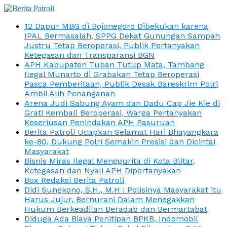
12 Dapur MBG di Bojonegoro Dibekukan karena
IPAL Bermasalah, SPPG Dekat Gunungan Sampah
Justru Tetap Beroperasi, Publik Pertanyakan
Ketegasan dan Transparansi BGN
APH Kabupaten Tuban Tutup Mata, Tambang
Ilegal Munarto di Grabakan Tetap Beroperasi
Pasca Pemberitaan, Publik Desak Bareskrim Polri
Ambil Alih Penanganan
Arena Judi Sabung Ayam dan Dadu Cap Jie Kie di
Grati Kembali Beroperasi, Warga Pertanyakan
Keseriusan Penindakan APH Pasuruan
Berita Patroli Ucapkan Selamat Hari Bhayangkara
ke-80, Dukung Polri Semakin Presisi dan Dicintai
Masyarakat
Bisnis Miras Ilegal Menggurita di Kota Blitar,
Ketegasan dan Nyali APH Dipertanyakan
Box Redaksi Berita Patroli
Didi Sungkono, S.H., M.H : Polisinya Masyarakat itu
Harus Jujur, Bernurani Dalam Menegakkan
Hukum Berkeadilan Beradab dan Bermartabat
Diduga Ada Biaya Penitipan BPKB, Indomobil