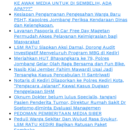
KE AWAK MEDIA UNTUK DI SEMBELIH, ADA
APA???”
Kesiapan Pengamanan Pengesahan Warga Baru
PSHT, Kapolres Jombang Periksa Kendaraan Dinas
dan Kelengkapan.
Layanan Pasporia di Car Free Day Magetan
Permudah Akses Pelayanan Keimigrasian bagi
Masyarakat
LSM RATU Siapkan Aksi Damai, Dorong Audit
Investigatif Menyeluruh Program MBG di Kediri
Meriahkan HUT Bhayangkara ke 79, Polres
Jombang Gelar Olah Raga Bersama dan Fun Bike.
Nasib Kiai Jember Fahim Mawardi Usai Jadi
Tersangka Kasus Pencabulan 11 Santriwati
Notaris di Kediri Dilaporkan ke Polres Kediri Kota,
“Pengacara Jalanan” Kawal Kasus Dugaan
Penggelapan SHM
Oknum Dokter belum lulus Specialis, tangani
Pasien Penderita Tumor, Direktur Rumah Sakit Dr
Soetomo,diminta Evaluasi Managemen
PEDOMAN PEMBERITAAN MEDIA SIBER
Peduli Warga Sekitar Dan Wujud Rasa Syukur,
LSM RATU KEDIRI Bagikan Ratusan Paket
Sembako