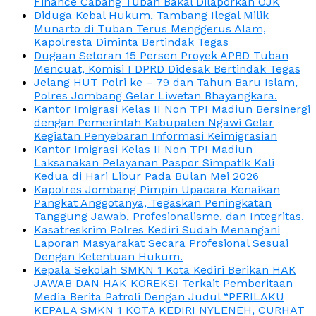
Finance Cabang Tuban Bakal Dilaporkan OJK
Diduga Kebal Hukum, Tambang Ilegal Milik
Munarto di Tuban Terus Menggerus Alam,
Kapolresta Diminta Bertindak Tegas
Dugaan Setoran 15 Persen Proyek APBD Tuban
Mencuat, Komisi I DPRD Didesak Bertindak Tegas
Jelang HUT Polri ke – 79 dan Tahun Baru Islam,
Polres Jombang Gelar Liwetan Bhayangkara.
Kantor Imigrasi Kelas II Non TPI Madiun Bersinergi
dengan Pemerintah Kabupaten Ngawi Gelar
Kegiatan Penyebaran Informasi Keimigrasian
Kantor Imigrasi Kelas II Non TPI Madiun
Laksanakan Pelayanan Paspor Simpatik Kali
Kedua di Hari Libur Pada Bulan Mei 2026
Kapolres Jombang Pimpin Upacara Kenaikan
Pangkat Anggotanya, Tegaskan Peningkatan
Tanggung Jawab, Profesionalisme, dan Integritas.
Kasatreskrim Polres Kediri Sudah Menangani
Laporan Masyarakat Secara Profesional Sesuai
Dengan Ketentuan Hukum.
Kepala Sekolah SMKN 1 Kota Kediri Berikan HAK
JAWAB DAN HAK KOREKSI Terkait Pemberitaan
Media Berita Patroli Dengan Judul “PERILAKU
KEPALA SMKN 1 KOTA KEDIRI NYLENEH, CURHAT