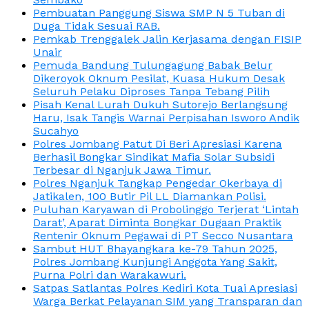
Pembuatan Panggung Siswa SMP N 5 Tuban di
Duga Tidak Sesuai RAB.
Pemkab Trenggalek Jalin Kerjasama dengan FISIP
Unair
Pemuda Bandung Tulungagung Babak Belur
Dikeroyok Oknum Pesilat, Kuasa Hukum Desak
Seluruh Pelaku Diproses Tanpa Tebang Pilih
Pisah Kenal Lurah Dukuh Sutorejo Berlangsung
Haru, Isak Tangis Warnai Perpisahan Isworo Andik
Sucahyo
Polres Jombang Patut Di Beri Apresiasi Karena
Berhasil Bongkar Sindikat Mafia Solar Subsidi
Terbesar di Nganjuk Jawa Timur.
Polres Nganjuk Tangkap Pengedar Okerbaya di
Jatikalen, 100 Butir Pil LL Diamankan Polisi.
Puluhan Karyawan di Probolinggo Terjerat ‘Lintah
Darat’, Aparat Diminta Bongkar Dugaan Praktik
Rentenir Oknum Pegawai di PT Secco Nusantara
Sambut HUT Bhayangkara ke-79 Tahun 2025,
Polres Jombang Kunjungi Anggota Yang Sakit,
Purna Polri dan Warakawuri.
Satpas Satlantas Polres Kediri Kota Tuai Apresiasi
Warga Berkat Pelayanan SIM yang Transparan dan