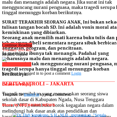
SURAT TERAKHIR SEORANG ANAK, Ini bukan seka
tulisan tangan bocah SD. Ini adalah vonis moral ata
kemiskinan yang dibiarkan.
Seorang anak memilih mati karena buku tulis dan
tak mampu dibeli sementara negara sibuk berbicar
Continue Reading
anggaran, program, dan pencitraan.
You may also like...
Ia meminta ibunya tak menangis. Padahal yang
Related Topics:
seharusnya malu dan menangis adalah negara.
Jika surat ini tak mengguncang nurani penguasa,
Click to comment
tragedi serupa hanya tinggal menunggu korban
You must be logged in to post a comment
Login
berikutnya.
BERITA PATROLI – JAKARTA
Leave a Reply
Tragedi memilukan yang menewaskan seorang siswa
You must be
logged in
to post a comment.
sekolah dasar di Kabupaten Ngada, Nusa Tenggara
More in BREAKING NEWS
Timur (NTT), membuka borok kegagalan negara dalam
melindungi hak dasar anak atas pendidikan dan
kesejahteraan. Anak yang seharusnya dilindungi justru