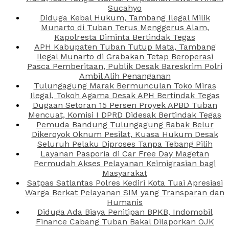
Sucahyo
Diduga Kebal Hukum, Tambang Ilegal Milik
Munarto di Tuban Terus Menggerus Alam,
Kapolresta Diminta Bertindak Tegas
APH Kabupaten Tuban Tutup Mata, Tambang
Ilegal Munarto di Grabakan Tetap Beroperasi
Pasca Pemberitaan, Publik Desak Bareskrim Polri
Ambil Alih Penanganan
Tulungagung Marak Bermunculan Toko Miras
Ilegal, Tokoh Agama Desak APH Bertindak Tegas
Dugaan Setoran 15 Persen Proyek APBD Tuban
Mencuat, Komisi I DPRD Didesak Bertindak Tegas
Pemuda Bandung Tulungagung Babak Belur
Dikeroyok Oknum Pesilat, Kuasa Hukum Desak
Seluruh Pelaku Diproses Tanpa Tebang Pilih
Layanan Pasporia di Car Free Day Magetan
Permudah Akses Pelayanan Keimigrasian bagi
Masyarakat
Satpas Satlantas Polres Kediri Kota Tuai Apresiasi
Warga Berkat Pelayanan SIM yang Transparan dan
Humanis
Diduga Ada Biaya Penitipan BPKB, Indomobil
Finance Cabang Tuban Bakal Dilaporkan OJK