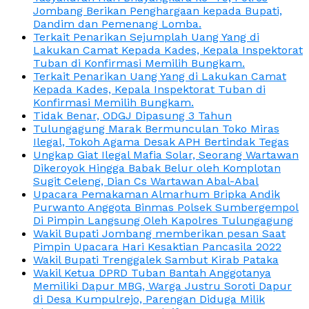
Jombang Berikan Penghargaan kepada Bupati,
Dandim dan Pemenang Lomba.
Terkait Penarikan Sejumplah Uang Yang di
Lakukan Camat Kepada Kades, Kepala Inspektorat
Tuban di Konfirmasi Memilih Bungkam.
Terkait Penarikan Uang Yang di Lakukan Camat
Kepada Kades, Kepala Inspektorat Tuban di
Konfirmasi Memilih Bungkam.
Tidak Benar, ODGJ Dipasung 3 Tahun
Tulungagung Marak Bermunculan Toko Miras
Ilegal, Tokoh Agama Desak APH Bertindak Tegas
Ungkap Giat Ilegal Mafia Solar, Seorang Wartawan
Dikeroyok Hingga Babak Belur oleh Komplotan
Sugit Celeng, Dian Cs Wartawan Abal-Abal
Upacara Pemakaman Almarhum Bripka Andik
Purwanto Anggota Binmas Polsek Sumbergempol
Di Pimpin Langsung Oleh Kapolres Tulungagung
Wakil Bupati Jombang memberikan pesan Saat
Pimpin Upacara Hari Kesaktian Pancasila 2022
Wakil Bupati Trenggalek Sambut Kirab Pataka
Wakil Ketua DPRD Tuban Bantah Anggotanya
Memiliki Dapur MBG, Warga Justru Soroti Dapur
di Desa Kumpulrejo, Parengan Diduga Milik