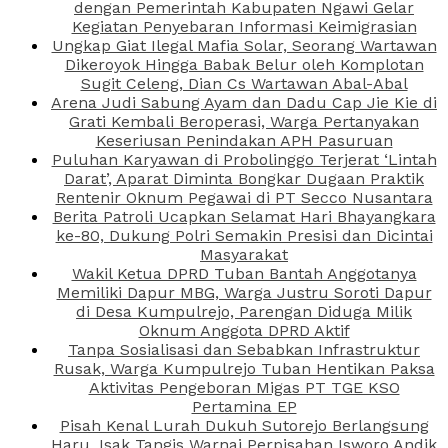
dengan Pemerintah Kabupaten Ngawi Gelar
Kegiatan Penyebaran Informasi Keimigrasian
Ungkap Giat Ilegal Mafia Solar, Seorang Wartawan
Dikeroyok Hingga Babak Belur oleh Komplotan
Sugit Celeng, Dian Cs Wartawan Abal-Abal
Arena Judi Sabung Ayam dan Dadu Cap Jie Kie di
Grati Kembali Beroperasi, Warga Pertanyakan
Keseriusan Penindakan APH Pasuruan
Puluhan Karyawan di Probolinggo Terjerat ‘Lintah
Darat’, Aparat Diminta Bongkar Dugaan Praktik
Rentenir Oknum Pegawai di PT Secco Nusantara
Berita Patroli Ucapkan Selamat Hari Bhayangkara
ke-80, Dukung Polri Semakin Presisi dan Dicintai
Masyarakat
Wakil Ketua DPRD Tuban Bantah Anggotanya
Memiliki Dapur MBG, Warga Justru Soroti Dapur
di Desa Kumpulrejo, Parengan Diduga Milik
Oknum Anggota DPRD Aktif
Tanpa Sosialisasi dan Sebabkan Infrastruktur
Rusak, Warga Kumpulrejo Tuban Hentikan Paksa
Aktivitas Pengeboran Migas PT TGE KSO
Pertamina EP
Pisah Kenal Lurah Dukuh Sutorejo Berlangsung
Haru, Isak Tangis Warnai Perpisahan Isworo Andik