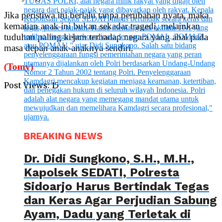
Jika peristiwa ini berlalu tanpa perubahan nyata, maka
kematian anak ini bukan sekadar tragedi, melainkan
tuduhan paling kejam terhadap negara yang abai pada
masa depan anak-anaknya sendiri.
(Tomy)
Post Views:
15
BREAKING NEWS
Dr. Didi Sungkono, S.H., M.H.,
Kapolsek SEDATI, Polresta
Sidoarjo Harus Bertindak Tegas
dan Keras Agar Perjudian Sabung
Ayam, Dadu yang Terletak di