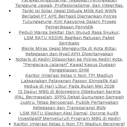
Tanggung Jawab, Profesionalisme, dan Integritas.
Tanki Isi Solar Ilegal Diduga Milik Kaji WWN
Berlabel PT APE Berhasil Diamankan Polres
Tulungagung, Kini Kasusnya Dalam Proses
Pemeriksaan Penyidik
Peduli Warga Sekitar Dan Wujud Rasa Syukur,
LSM RATU KEDIRI Bagikan Ratusan Paket
Sembako
Bisnis Miras Ilegal Menggurita di Kota Blitar,
Ketegasan dan Nyali APH Dipertanyakan
Notaris di Kediri Dilaporkan ke Polres Kediri Kota,
“Pengacara Jalanan” Kawal Kasus Dugaan
Penggelapan SHM
Kantor Imigrasi Kelas II Non TPI Madiun
Laksanakan Pelayanan Paspor Simpatik Kali
Kedua di Hari Libur Pada Bulan Mei 2026
12 Dapur MBG di Bojonegoro Dibekukan karena
IPAL Bermasalah, SPPG Dekat Gunungan Sampah
Justru Tetap Beroperasi, Publik Pertanyakan
Ketegasan dan Transparansi BGN
LSM RATU Siapkan Aksi Damai, Dorong Audit
Investigatif Menyeluruh Program MBG di Kediri
Kantor Imigrasi Kelas II Non TPI Madiun Bersinergi