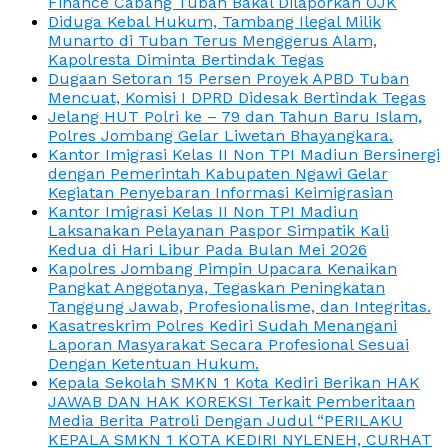
Finance Cabang Tuban Bakal Dilaporkan OJK
Diduga Kebal Hukum, Tambang Ilegal Milik
Munarto di Tuban Terus Menggerus Alam,
Kapolresta Diminta Bertindak Tegas
Dugaan Setoran 15 Persen Proyek APBD Tuban
Mencuat, Komisi I DPRD Didesak Bertindak Tegas
Jelang HUT Polri ke – 79 dan Tahun Baru Islam,
Polres Jombang Gelar Liwetan Bhayangkara.
Kantor Imigrasi Kelas II Non TPI Madiun Bersinergi
dengan Pemerintah Kabupaten Ngawi Gelar
Kegiatan Penyebaran Informasi Keimigrasian
Kantor Imigrasi Kelas II Non TPI Madiun
Laksanakan Pelayanan Paspor Simpatik Kali
Kedua di Hari Libur Pada Bulan Mei 2026
Kapolres Jombang Pimpin Upacara Kenaikan
Pangkat Anggotanya, Tegaskan Peningkatan
Tanggung Jawab, Profesionalisme, dan Integritas.
Kasatreskrim Polres Kediri Sudah Menangani
Laporan Masyarakat Secara Profesional Sesuai
Dengan Ketentuan Hukum.
Kepala Sekolah SMKN 1 Kota Kediri Berikan HAK
JAWAB DAN HAK KOREKSI Terkait Pemberitaan
Media Berita Patroli Dengan Judul “PERILAKU
KEPALA SMKN 1 KOTA KEDIRI NYLENEH, CURHAT