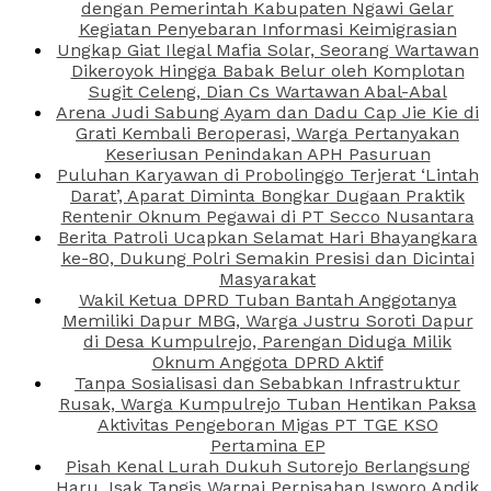
dengan Pemerintah Kabupaten Ngawi Gelar
Kegiatan Penyebaran Informasi Keimigrasian
Ungkap Giat Ilegal Mafia Solar, Seorang Wartawan
Dikeroyok Hingga Babak Belur oleh Komplotan
Sugit Celeng, Dian Cs Wartawan Abal-Abal
Arena Judi Sabung Ayam dan Dadu Cap Jie Kie di
Grati Kembali Beroperasi, Warga Pertanyakan
Keseriusan Penindakan APH Pasuruan
Puluhan Karyawan di Probolinggo Terjerat ‘Lintah
Darat’, Aparat Diminta Bongkar Dugaan Praktik
Rentenir Oknum Pegawai di PT Secco Nusantara
Berita Patroli Ucapkan Selamat Hari Bhayangkara
ke-80, Dukung Polri Semakin Presisi dan Dicintai
Masyarakat
Wakil Ketua DPRD Tuban Bantah Anggotanya
Memiliki Dapur MBG, Warga Justru Soroti Dapur
di Desa Kumpulrejo, Parengan Diduga Milik
Oknum Anggota DPRD Aktif
Tanpa Sosialisasi dan Sebabkan Infrastruktur
Rusak, Warga Kumpulrejo Tuban Hentikan Paksa
Aktivitas Pengeboran Migas PT TGE KSO
Pertamina EP
Pisah Kenal Lurah Dukuh Sutorejo Berlangsung
Haru, Isak Tangis Warnai Perpisahan Isworo Andik