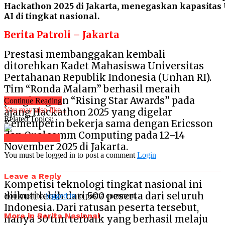
Hackathon 2025 di Jakarta, menegaskan kapasitas 
AI di tingkat nasional.
Berita Patroli – Jakarta
Prestasi membanggakan kembali
ditorehkan Kadet Mahasiswa Universitas
Pertahanan Republik Indonesia (Unhan RI).
Tim “Ronda Malam” berhasil meraih
penghargaan “Rising Star Awards” pada
Continue Reading
You may also like...
ajang Hackathon 2025 yang digelar
Related Topics:
Kemenperin bekerja sama dengan Ericsson
dan Qualcomm Computing pada 12–14
Click to comment
November 2025 di Jakarta.
You must be logged in to post a comment
Login
Leave a Reply
Kompetisi teknologi tingkat nasional ini
diikuti lebih dari 500 peserta dari seluruh
You must be
logged in
to post a comment.
Indonesia. Dari ratusan peserta tersebut,
More in Berita Nasional
hanya 30 tim terbaik yang berhasil melaju