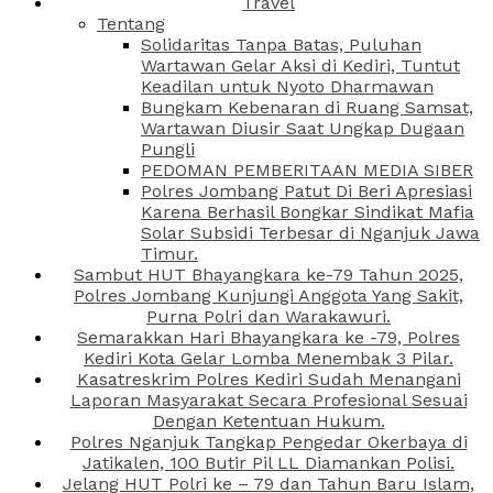
Travel
Tentang
Solidaritas Tanpa Batas, Puluhan
Wartawan Gelar Aksi di Kediri, Tuntut
Keadilan untuk Nyoto Dharmawan
Bungkam Kebenaran di Ruang Samsat,
Wartawan Diusir Saat Ungkap Dugaan
Pungli
PEDOMAN PEMBERITAAN MEDIA SIBER
Polres Jombang Patut Di Beri Apresiasi
Karena Berhasil Bongkar Sindikat Mafia
Solar Subsidi Terbesar di Nganjuk Jawa
Timur.
Sambut HUT Bhayangkara ke-79 Tahun 2025,
Polres Jombang Kunjungi Anggota Yang Sakit,
Purna Polri dan Warakawuri.
Semarakkan Hari Bhayangkara ke -79, Polres
Kediri Kota Gelar Lomba Menembak 3 Pilar.
Kasatreskrim Polres Kediri Sudah Menangani
Laporan Masyarakat Secara Profesional Sesuai
Dengan Ketentuan Hukum.
Polres Nganjuk Tangkap Pengedar Okerbaya di
Jatikalen, 100 Butir Pil LL Diamankan Polisi.
Jelang HUT Polri ke – 79 dan Tahun Baru Islam,