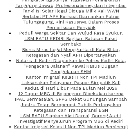
Tanggung Jawab, Profesionalisme, dan Integritas.
Tanki Isi Solar Ilegal Diduga Milik Kaji WWN
Berlabel PT APE Berhasil Diamankan Polres
Tulungagung, Kini Kasusnya Dalam Proses
Pemeriksaan Penyidik
Peduli Warga Sekitar Dan Wujud Rasa Syukur,
LSM RATU KEDIRI Bagikan Ratusan Paket
Sembako
Bisnis Miras Ilegal Menggurita di Kota Blitar,
Ketegasan dan Nyali APH Dipertanyakan
Notaris di Kediri Dilaporkan ke Polres Kediri Kota,
“Pengacara Jalanan” Kawal Kasus Dugaan
Penggelapan SHM
Kantor Imigrasi Kelas II Non TPI Madiun
Laksanakan Pelayanan Paspor Simpatik Kali
Kedua di Hari Libur Pada Bulan Mei 2026
12 Dapur MBG di Bojonegoro Dibekukan karena
IPAL Bermasalah, SPPG Dekat Gunungan Sampah
Justru Tetap Beroperasi, Publik Pertanyakan
Ketegasan dan Transparansi BGN
LSM RATU Siapkan Aksi Damai, Dorong Audit
Investigatif Menyeluruh Program MBG di Kediri
Kantor Imigrasi Kelas II Non TPI Madiun Bersinergi