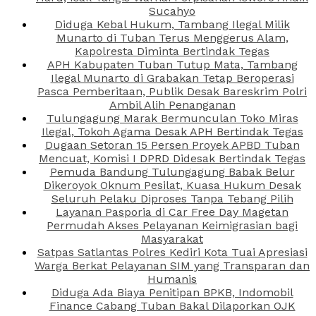
Sucahyo
Diduga Kebal Hukum, Tambang Ilegal Milik
Munarto di Tuban Terus Menggerus Alam,
Kapolresta Diminta Bertindak Tegas
APH Kabupaten Tuban Tutup Mata, Tambang
Ilegal Munarto di Grabakan Tetap Beroperasi
Pasca Pemberitaan, Publik Desak Bareskrim Polri
Ambil Alih Penanganan
Tulungagung Marak Bermunculan Toko Miras
Ilegal, Tokoh Agama Desak APH Bertindak Tegas
Dugaan Setoran 15 Persen Proyek APBD Tuban
Mencuat, Komisi I DPRD Didesak Bertindak Tegas
Pemuda Bandung Tulungagung Babak Belur
Dikeroyok Oknum Pesilat, Kuasa Hukum Desak
Seluruh Pelaku Diproses Tanpa Tebang Pilih
Layanan Pasporia di Car Free Day Magetan
Permudah Akses Pelayanan Keimigrasian bagi
Masyarakat
Satpas Satlantas Polres Kediri Kota Tuai Apresiasi
Warga Berkat Pelayanan SIM yang Transparan dan
Humanis
Diduga Ada Biaya Penitipan BPKB, Indomobil
Finance Cabang Tuban Bakal Dilaporkan OJK