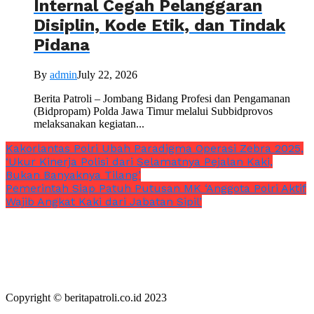
Internal Cegah Pelanggaran
Disiplin, Kode Etik, dan Tindak
Pidana
By
admin
July 22, 2026
Berita Patroli – Jombang Bidang Profesi dan Pengamanan
(Bidpropam) Polda Jawa Timur melalui Subbidprovos
melaksanakan kegiatan...
Kakorlantas Polri Ubah Paradigma Operasi Zebra 2025,
‘Ukur Kinerja Polisi dari Selamatnya Pejalan Kaki,
Bukan Banyaknya Tilang’
Pemerintah Siap Patuh Putusan MK ‘Anggota Polri Aktif
Wajib Angkat Kaki dari Jabatan Sipil’
Copyright © beritapatroli.co.id 2023