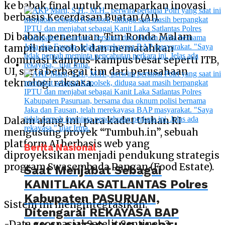
ke babak final untuk memaparkan inovasi
berbasis Kecerdasan Buatan (AI).
Di babak penentuan, Tim Ronda Malam
tampil mencolok dan mematahkan
dominasi kampus-kampus besar seperti ITB,
UI, serta berbagai tim dari perusahaan
teknologi raksasa.
Dalam ajang ini, para kadet Unhan RI
mengusung proyek “Tumbuh.in”, sebuah
platform AI berbasis web yang
Berita Nasional
diproyeksikan menjadi pendukung strategis
program Swasembada Pangan (Food Estate).
Saat Menjabat Sebagai
KANITLAKA SATLANTAS Polres
Kabupaten PASURUAN,
Sistem ini mengintegrasikan:
Ditengarai REKAYASA BAP
-Data geospasial Satelit Sentinel-2,