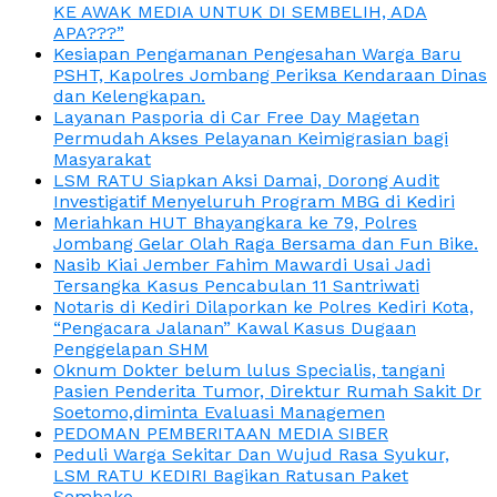
KE AWAK MEDIA UNTUK DI SEMBELIH, ADA
APA???”
Kesiapan Pengamanan Pengesahan Warga Baru
PSHT, Kapolres Jombang Periksa Kendaraan Dinas
dan Kelengkapan.
Layanan Pasporia di Car Free Day Magetan
Permudah Akses Pelayanan Keimigrasian bagi
Masyarakat
LSM RATU Siapkan Aksi Damai, Dorong Audit
Investigatif Menyeluruh Program MBG di Kediri
Meriahkan HUT Bhayangkara ke 79, Polres
Jombang Gelar Olah Raga Bersama dan Fun Bike.
Nasib Kiai Jember Fahim Mawardi Usai Jadi
Tersangka Kasus Pencabulan 11 Santriwati
Notaris di Kediri Dilaporkan ke Polres Kediri Kota,
“Pengacara Jalanan” Kawal Kasus Dugaan
Penggelapan SHM
Oknum Dokter belum lulus Specialis, tangani
Pasien Penderita Tumor, Direktur Rumah Sakit Dr
Soetomo,diminta Evaluasi Managemen
PEDOMAN PEMBERITAAN MEDIA SIBER
Peduli Warga Sekitar Dan Wujud Rasa Syukur,
LSM RATU KEDIRI Bagikan Ratusan Paket
Sembako