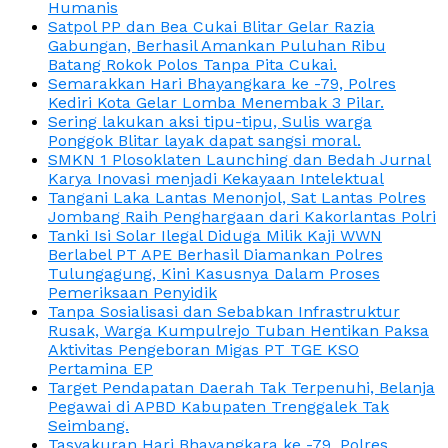
Humanis
Satpol PP dan Bea Cukai Blitar Gelar Razia
Gabungan, Berhasil Amankan Puluhan Ribu
Batang Rokok Polos Tanpa Pita Cukai.
Semarakkan Hari Bhayangkara ke -79, Polres
Kediri Kota Gelar Lomba Menembak 3 Pilar.
Sering lakukan aksi tipu-tipu, Sulis warga
Ponggok Blitar layak dapat sangsi moral.
SMKN 1 Plosoklaten Launching dan Bedah Jurnal
Karya Inovasi menjadi Kekayaan Intelektual
Tangani Laka Lantas Menonjol, Sat Lantas Polres
Jombang Raih Penghargaan dari Kakorlantas Polri
Tanki Isi Solar Ilegal Diduga Milik Kaji WWN
Berlabel PT APE Berhasil Diamankan Polres
Tulungagung, Kini Kasusnya Dalam Proses
Pemeriksaan Penyidik
Tanpa Sosialisasi dan Sebabkan Infrastruktur
Rusak, Warga Kumpulrejo Tuban Hentikan Paksa
Aktivitas Pengeboran Migas PT TGE KSO
Pertamina EP
Target Pendapatan Daerah Tak Terpenuhi, Belanja
Pegawai di APBD Kabupaten Trenggalek Tak
Seimbang.
Tasyakuran Hari Bhayangkara ke -79, Polres