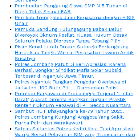
Pembuatan Panggung Siswa SMP N 5 Tuban di
Duga Tidak Sesuai RAB.
Pemkab Trenggalek Jalin Kerjasama dengan FISIP
Unair
Pemuda Bandung Tulungagung Babak Belur
Dikeroyok Oknum Pesilat, Kuasa Hukum Desak
Seluruh Pelaku Diproses Tanpa Tebang Pilih
Pisah Kenal Lurah Dukuh Sutorejo Berlangsung
Haru, Isak Tangis Warnai Perpisahan Isworo Andik
Sucahyo
Polres Jombang Patut Di Beri Apresiasi Karena
Berhasil Bongkar Sindikat Mafia Solar Subsidi
Terbesar di Nganjuk Jawa Timur.
Polres Nganjuk Tangkap Pengedar Okerbaya di
Jatikalen, 100 Butir Pil LL Diamankan Polisi.
Puluhan Karyawan di Probolinggo Terjerat ‘Lintah
Darat’, Aparat Diminta Bongkar Dugaan Praktik
Rentenir Oknum Pegawai di PT Secco Nusantara
Sambut HUT Bhayangkara ke-79 Tahun 2025,
Polres Jombang Kunjungi Anggota Yang Sakit,
Purna Polri dan Warakawuri.
Satpas Satlantas Polres Kediri Kota Tuai Apresiasi
Warga Berkat Pelayanan SIM yang Transparan dan