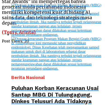
Star Awards” ini mempertegas bahwa
generasi muda pertahanan Indonesia
memiliki kompetensi kuat di bidang AI,
sains data, dan teknologi strategis masa
depan.
(Tomy, Arinta)
Post Views:
20
Berita Nasional
Puluhan Korban Keracunan Usai
Santap MBG Di Tulungagung,
Dinkes Telusuri Ada Tidaknya