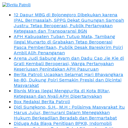
12 Dapur MBG di Bojonegoro Dibekukan karena
IPAL Bermasalah, SPPG Dekat Gunungan Sampah
Justru Tetap Beroperasi, Publik Pertanyakan
Ketegasan dan Transparansi BGN
APH Kabupaten Tuban Tutup Mata, Tambang
Ilegal Munarto di Grabakan Tetap Beroperasi
Pasca Pemberitaan, Publik Desak Bareskrim Polri
Ambil Alih Penanganan
Arena Judi Sabung Ayam dan Dadu Cap Jie Kie di
Grati Kembali Beroperasi, Warga Pertanyakan
Keseriusan Penindakan APH Pasuruan
Berita Patroli Ucapkan Selamat Hari Bhayangkara
ke-80, Dukung Polri Semakin Presisi dan Dicintai
Masyarakat
Bisnis Miras Ilegal Menggurita di Kota Blitar,
Ketegasan dan Nyali APH Dipertanyakan
Box Redaksi Berita Patroli
Didi Sungkono, S.H., M.H : Polisinya Masyarakat itu
Harus Jujur, Bernurani Dalam Menegakkan
Hukum Berkeadilan Beradab dan Bermartabat
Diduga Ada Biaya Penitipan BPKB, Indomobil