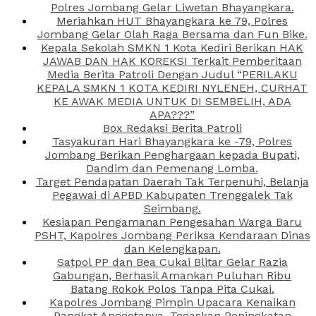
Polres Jombang Gelar Liwetan Bhayangkara.
Meriahkan HUT Bhayangkara ke 79, Polres
Jombang Gelar Olah Raga Bersama dan Fun Bike.
Kepala Sekolah SMKN 1 Kota Kediri Berikan HAK
JAWAB DAN HAK KOREKSI Terkait Pemberitaan
Media Berita Patroli Dengan Judul “PERILAKU
KEPALA SMKN 1 KOTA KEDIRI NYLENEH, CURHAT
KE AWAK MEDIA UNTUK DI SEMBELIH, ADA
APA???”
Box Redaksi Berita Patroli
Tasyakuran Hari Bhayangkara ke -79, Polres
Jombang Berikan Penghargaan kepada Bupati,
Dandim dan Pemenang Lomba.
Target Pendapatan Daerah Tak Terpenuhi, Belanja
Pegawai di APBD Kabupaten Trenggalek Tak
Seimbang.
Kesiapan Pengamanan Pengesahan Warga Baru
PSHT, Kapolres Jombang Periksa Kendaraan Dinas
dan Kelengkapan.
Satpol PP dan Bea Cukai Blitar Gelar Razia
Gabungan, Berhasil Amankan Puluhan Ribu
Batang Rokok Polos Tanpa Pita Cukai.
Kapolres Jombang Pimpin Upacara Kenaikan
Pangkat Anggotanya, Tegaskan Peningkatan