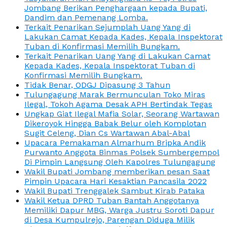
Jombang Berikan Penghargaan kepada Bupati,
Dandim dan Pemenang Lomba.
Terkait Penarikan Sejumplah Uang Yang di
Lakukan Camat Kepada Kades, Kepala Inspektorat
Tuban di Konfirmasi Memilih Bungkam.
Terkait Penarikan Uang Yang di Lakukan Camat
Kepada Kades, Kepala Inspektorat Tuban di
Konfirmasi Memilih Bungkam.
Tidak Benar, ODGJ Dipasung 3 Tahun
Tulungagung Marak Bermunculan Toko Miras
Ilegal, Tokoh Agama Desak APH Bertindak Tegas
Ungkap Giat Ilegal Mafia Solar, Seorang Wartawan
Dikeroyok Hingga Babak Belur oleh Komplotan
Sugit Celeng, Dian Cs Wartawan Abal-Abal
Upacara Pemakaman Almarhum Bripka Andik
Purwanto Anggota Binmas Polsek Sumbergempol
Di Pimpin Langsung Oleh Kapolres Tulungagung
Wakil Bupati Jombang memberikan pesan Saat
Pimpin Upacara Hari Kesaktian Pancasila 2022
Wakil Bupati Trenggalek Sambut Kirab Pataka
Wakil Ketua DPRD Tuban Bantah Anggotanya
Memiliki Dapur MBG, Warga Justru Soroti Dapur
di Desa Kumpulrejo, Parengan Diduga Milik