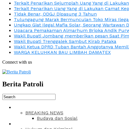
Terkait Penarikan Sejumplah Uang Yang di Lakuka
Terkait Penarikan Uang Yang di Lakukan Camat Kep
Tidak Benar, ODGJ Dipasung 3 Tahun
Tulungagung Marak Bermunculan Toko Miras Ilega
Ungkap Giat Ilegal Mafia Solar, Seorang Wartawan 
Upacara Pemakaman Almarhum Bripka Andik Purwa
Wakil Bupati Jombang memberikan pesan Saat Pimp
Wakil Bupati Trenggalek Sambut Kirab Pataka
Wakil Ketua DPRD Tuban Bantah Anggotanya Memili
WARGA KELUHKAN BAU LIMBAH DAMATEX
Connect with us
Berita Patroli
BREAKING NEWS
Budaya dan Sosial