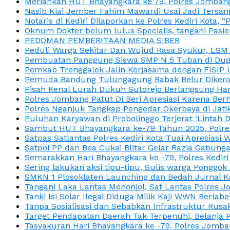
Meriahkan HUT Bhayangkara ke 79, Polres Jombang
Nasib Kiai Jember Fahim Mawardi Usai Jadi Tersan
Notaris di Kediri Dilaporkan ke Polres Kediri Kot
Oknum Dokter belum lulus Specialis, tangani Pasi
PEDOMAN PEMBERITAAN MEDIA SIBER
Peduli Warga Sekitar Dan Wujud Rasa Syukur, LS
Pembuatan Panggung Siswa SMP N 5 Tuban di Duga
Pemkab Trenggalek Jalin Kerjasama dengan FISIP 
Pemuda Bandung Tulungagung Babak Belur Dikeroy
Pisah Kenal Lurah Dukuh Sutorejo Berlangsung Har
Polres Jombang Patut Di Beri Apresiasi Karena Berh
Polres Nganjuk Tangkap Pengedar Okerbaya di Jatika
Puluhan Karyawan di Probolinggo Terjerat ‘Lintah 
Sambut HUT Bhayangkara ke-79 Tahun 2025, Polres
Satpas Satlantas Polres Kediri Kota Tuai Apresias
Satpol PP dan Bea Cukai Blitar Gelar Razia Gabung
Semarakkan Hari Bhayangkara ke -79, Polres Kedir
Sering lakukan aksi tipu-tipu, Sulis warga Ponggok 
SMKN 1 Plosoklaten Launching dan Bedah Jurnal Ka
Tangani Laka Lantas Menonjol, Sat Lantas Polres J
Tanki Isi Solar Ilegal Diduga Milik Kaji WWN Berl
Tanpa Sosialisasi dan Sebabkan Infrastruktur Rus
Target Pendapatan Daerah Tak Terpenuhi, Belanja
Tasyakuran Hari Bhayangkara ke -79, Polres Jom