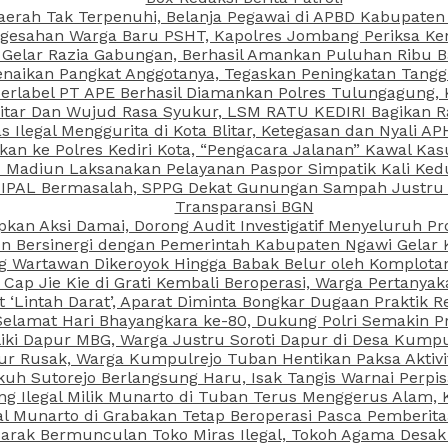
aerah Tak Terpenuhi, Belanja Pegawai di APBD Kabupaten
esahan Warga Baru PSHT, Kapolres Jombang Periksa Ken
r Gelar Razia Gabungan, Berhasil Amankan Puluhan Ribu B
aikan Pangkat Anggotanya, Tegaskan Peningkatan Tanggun
N Berlabel PT APE Berhasil Diamankan Polres Tulungagung
kitar Dan Wujud Rasa Syukur, LSM RATU KEDIRI Bagikan 
as Ilegal Menggurita di Kota Blitar, Ketegasan dan Nyali A
porkan ke Polres Kediri Kota, “Pengacara Jalanan” Kawal 
PI Madiun Laksanakan Pelayanan Paspor Simpatik Kali Ked
 IPAL Bermasalah, SPPG Dekat Gunungan Sampah Justru T
Transparansi BGN
kan Aksi Damai, Dorong Audit Investigatif Menyeluruh Pr
iun Bersinergi dengan Pemerintah Kabupaten Ngawi Gelar 
ang Wartawan Dikeroyok Hingga Babak Belur oleh Komplota
ap Jie Kie di Grati Kembali Beroperasi, Warga Pertany
t ‘Lintah Darat’, Aparat Diminta Bongkar Dugaan Praktik
Selamat Hari Bhayangkara ke-80, Dukung Polri Semakin Pr
ki Dapur MBG, Warga Justru Soroti Dapur di Desa Kumpu
ktur Rusak, Warga Kumpulrejo Tuban Hentikan Paksa Akti
kuh Sutorejo Berlangsung Haru, Isak Tangis Warnai Perpi
 Ilegal Milik Munarto di Tuban Terus Menggerus Alam, K
Munarto di Grabakan Tetap Beroperasi Pasca Pemberitaa
rak Bermunculan Toko Miras Ilegal, Tokoh Agama Desak