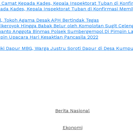
n Camat Kepada Kades, Kepala Inspektorat Tuban di Konf
ada Kades, Kepala Inspektorat Tuban di Konfirmasi Memi
l, Tokoh Agama Desak APH Bertindak Tegas
Dikeroyok Hingga Babak Belur oleh Komplotan Sugit Celen
nto Anggota Binmas Polsek Sumbergempol Di Pimpin La
in Upacara Hari Kesaktian Pancasila 2022
ki Dapur MBG, Warga Justru Soroti Dapur di Desa Kumpul
Berita Nasional
Ekonomi