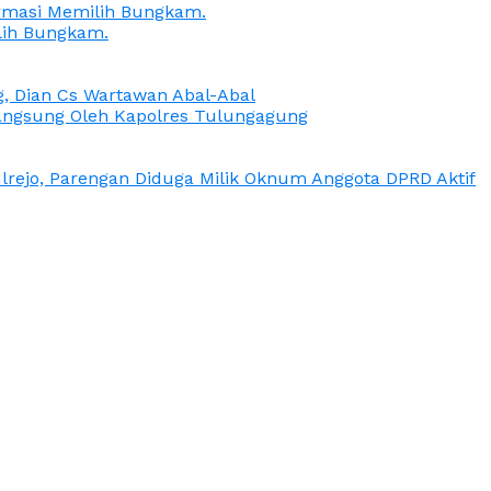
irmasi Memilih Bungkam.
lih Bungkam.
g, Dian Cs Wartawan Abal-Abal
ngsung Oleh Kapolres Tulungagung
rejo, Parengan Diduga Milik Oknum Anggota DPRD Aktif