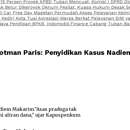
15 Persen Proyek APBD Tuban Mencuat, Komisi I DPRD Di
Belur Dikeroyok Oknum Pesilat, Kuasa Hukum Desak Sel
di Car Free Day Magetan Permudah Akses Pelayanan Keimi
s Kediri Kota Tuai Apresiasi Warga Berkat Pelayanan SIM
iaya Penitipan BPKB, Indomobil Finance Cabang Tuban Ba
otman Paris: Penyidikan Kasus Nadie