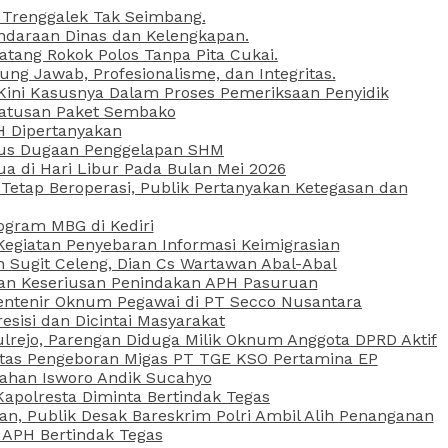
 Trenggalek Tak Seimbang.
daraan Dinas dan Kelengkapan.
atang Rokok Polos Tanpa Pita Cukai.
g Jawab, Profesionalisme, dan Integritas.
, Kini Kasusnya Dalam Proses Pemeriksaan Penyidik
Ratusan Paket Sembako
PH Dipertanyakan
Kasus Dugaan Penggelapan SHM
ua di Hari Libur Pada Bulan Mei 2026
etap Beroperasi, Publik Pertanyakan Ketegasan dan
ogram MBG di Kediri
Kegiatan Penyebaran Informasi Keimigrasian
n Sugit Celeng, Dian Cs Wartawan Abal-Abal
akan Keseriusan Penindakan APH Pasuruan
 Rentenir Oknum Pegawai di PT Secco Nusantara
esisi dan Dicintai Masyarakat
lrejo, Parengan Diduga Milik Oknum Anggota DPRD Aktif
vitas Pengeboran Migas PT TGE KSO Pertamina EP
sahan Isworo Andik Sucahyo
apolresta Diminta Bertindak Tegas
n, Publik Desak Bareskrim Polri Ambil Alih Penanganan
 APH Bertindak Tegas