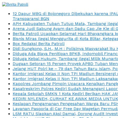
12 Dapur MBG di Bojonegoro Dibekukan karena IPA
Transparansi BGN
APH Kabupaten Tuban Tutup Mata, Tambang Ilegal M
Arena Judi Sabung Ayam dan Dadu Cap Jie Kie di 
Berita Patroli Ucapkan Selamat Hari Bhayangkara k
Bisnis Miras Ilegal Menggurita di Kota Blitar, Kete
Box Redaksi Berita Patroli
Didi Sungkono, S.H., M.H : Polisinya Masyarakat 
Diduga Ada Biaya Penitipan BPKB, Indomobil Finan
Diduga Kebal Hukum, Tambang Ilegal Milik Munarto
Dugaan Setoran 15 Persen Proyek APBD Tuban Menc
Jelang HUT Polri ke – 79 dan Tahun Baru Islam, P
Kantor Imigrasi Kelas II Non TPI Madiun Bersiner
Kantor Imigrasi Kelas II Non TPI Madiun Laksanaka
Kapolres Jombang Pimpin Upacara Kenaikan Pangkat
Kasatreskrim Polres Kediri Sudah Menangani Lapo
Kepala Sekolah SMKN 1 Kota Kediri Berikan HAK 
KEDIRI NYLENEH, CURHAT KE AWAK MEDIA UNTUK 
Kesiapan Pengamanan Pengesahan Warga Baru PSHT
Layanan Pasporia di Car Free Day Magetan Permud
LSM RATU Siapkan Aksi Damai, Dorong Audit Invest