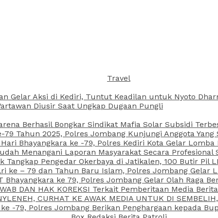
Travel
an Gelar Aksi di Kediri, Tuntut Keadilan untuk Nyoto Dh
rtawan Diusir Saat Ungkap Dugaan Pungli
arena Berhasil Bongkar Sindikat Mafia Solar Subsidi Terb
79 Tahun 2025, Polres Jombang Kunjungi Anggota Yang Sa
ari Bhayangkara ke -79, Polres Kediri Kota Gelar Lomba
 Sudah Menangani Laporan Masyarakat Secara Profesiona
k Tangkap Pengedar Okerbaya di Jatikalen, 100 Butir Pil L
ri ke – 79 dan Tahun Baru Islam, Polres Jombang Gelar 
 Bhayangkara ke 79, Polres Jombang Gelar Olah Raga Be
JAWAB DAN HAK KOREKSI Terkait Pemberitaan Media Beri
 NYLENEH, CURHAT KE AWAK MEDIA UNTUK DI SEMBELIH,
 ke -79, Polres Jombang Berikan Penghargaan kepada B
Box Redaksi Berita Patroli