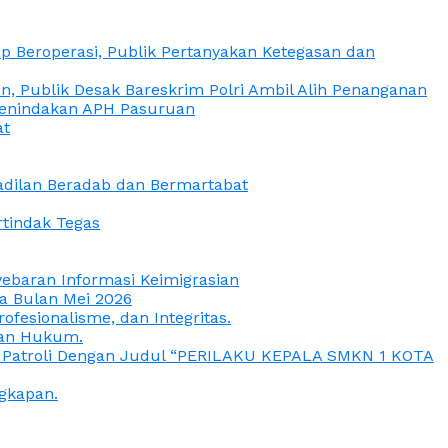
 Beroperasi, Publik Pertanyakan Ketegasan dan
, Publik Desak Bareskrim Polri Ambil Alih Penanganan
 Penindakan APH Pasuruan
at
eadilan Beradab dan Bermartabat
rtindak Tegas
yebaran Informasi Keimigrasian
da Bulan Mei 2026
esionalisme, dan Integritas.
uan Hukum.
a Patroli Dengan Judul “PERILAKU KEPALA SMKN 1 KOTA
gkapan.