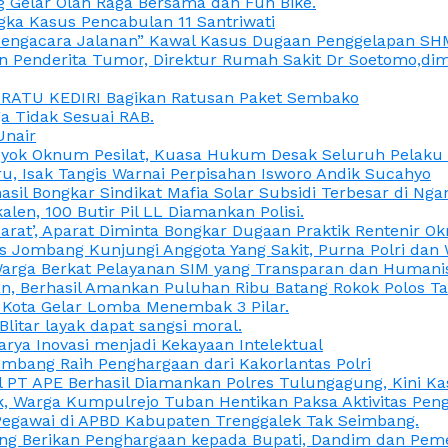
 Gelar Olah Raga Bersama dan Fun Bike.
gka Kasus Pencabulan 11 Santriwati
a, “Pengacara Jalanan” Kawal Kasus Dugaan Penggelapan SH
en Penderita Tumor, Direktur Rumah Sakit Dr Soetomo,d
M RATU KEDIRI Bagikan Ratusan Paket Sembako
 Tidak Sesuai RAB.
Unair
ok Oknum Pesilat, Kuasa Hukum Desak Seluruh Pelaku D
u, Isak Tangis Warnai Perpisahan Isworo Andik Sucahyo
asil Bongkar Sindikat Mafia Solar Subsidi Terbesar di Ng
len, 100 Butir Pil LL Diamankan Polisi.
Darat’, Aparat Diminta Bongkar Dugaan Praktik Rentenir 
 Jombang Kunjungi Anggota Yang Sakit, Purna Polri dan 
i Warga Berkat Pelayanan SIM yang Transparan dan Humani
an, Berhasil Amankan Puluhan Ribu Batang Rokok Polos Ta
i Kota Gelar Lomba Menembak 3 Pilar.
Blitar layak dapat sangsi moral.
rya Inovasi menjadi Kekayaan Intelektual
ombang Raih Penghargaan dari Kakorlantas Polri
abel PT APE Berhasil Diamankan Polres Tulungagung, Kini 
ak, Warga Kumpulrejo Tuban Hentikan Paksa Aktivitas Pe
 Pegawai di APBD Kabupaten Trenggalek Tak Seimbang.
bang Berikan Penghargaan kepada Bupati, Dandim dan Pe