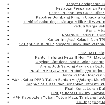
Target Pendapatan D
Kesiapan Pengamanan Peng
Satpol PP dan Bea Cukai Blita
Kapolres Jombang Pimpin Upacara Ken
Tanki Isi Solar Ilegal Diduga Milik Kaji WW
Peduli Warga Se
Bisnis Mir
Notaris di Kediri Dila
Kantor Imigrasi Kelas II Non T
12 Dapur MBG di Bojonegoro Dibekukan karena
LSM RATU Siap
Kantor Imigrasi Kelas II Non TPI Mad
Ungkap Giat Ilegal Mafia Solar, Seor
Arena Judi Sabung Ayam dan Dadu C
Puluhan Karyawan di Probolinggo Terjera
Berita Patroli Ucapkan 
Wakil Ketua DPRD Tuban Bantah Anggotanya Memili
Tanpa Sosialisasi dan Sebabkan Infrastru
Pisah Kenal Lurah Du
Diduga Kebal Hukum, Tambang
APH Kabupaten Tuban Tutup Mata, Tambang Ilegal 
Tulungagung Ma