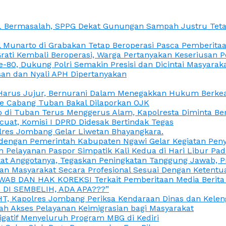
L Bermasalah, SPPG Dekat Gunungan Sampah Justru Tetap
unarto di Grabakan Tetap Beroperasi Pasca Pemberitaan
Grati Kembali Beroperasi, Warga Pertanyakan Keseriusan
e-80, Dukung Polri Semakin Presisi dan Dicintai Masyarak
gasan dan Nyali APH Dipertanyakan
itu Harus Jujur, Bernurani Dalam Menegakkan Hukum Berk
ce Cabang Tuban Bakal Dilaporkan OJK
 di Tuban Terus Menggerus Alam, Kapolresta Diminta Be
uat, Komisi I DPRD Didesak Bertindak Tegas
olres Jombang Gelar Liwetan Bhayangkara.
gi dengan Pemerintah Kabupaten Ngawi Gelar Kegiatan Pen
n Pelayanan Paspor Simpatik Kali Kedua di Hari Libur Pa
 Anggotanya, Tegaskan Peningkatan Tanggung Jawab, Prof
ran Masyarakat Secara Profesional Sesuai Dengan Ketent
JAWAB DAN HAK KOREKSI Terkait Pemberitaan Media Berit
DI SEMBELIH, ADA APA???”
, Kapolres Jombang Periksa Kendaraan Dinas dan Kelen
ah Akses Pelayanan Keimigrasian bagi Masyarakat
igatif Menyeluruh Program MBG di Kediri