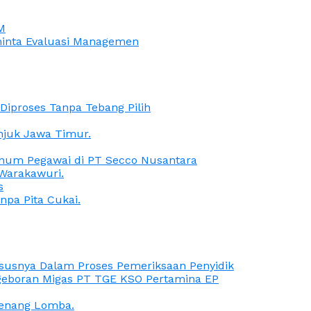
M
iminta Evaluasi Managemen
iproses Tanpa Tebang Pilih
anjuk Jawa Timur.
Oknum Pegawai di PT Secco Nusantara
Warakawuri.
s
npa Pita Cukai.
Kasusnya Dalam Proses Pemeriksaan Penyidik
ngeboran Migas PT TGE KSO Pertamina EP
menang Lomba.