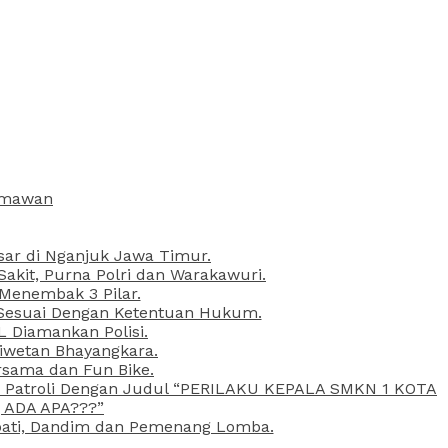
armawan
esar di Nganjuk Jawa Timur.
kit, Purna Polri dan Warakawuri.
 Menembak 3 Pilar.
l Sesuai Dengan Ketentuan Hukum.
L Diamankan Polisi.
Liwetan Bhayangkara.
rsama dan Fun Bike.
ta Patroli Dengan Judul “PERILAKU KEPALA SMKN 1 KOTA
 ADA APA???”
upati, Dandim dan Pemenang Lomba.