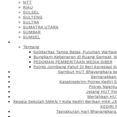
NTT
RIAU
SULSEL
SULTENG
SULTRA
SUMATRA UTARA
SUMBAR
SUMSEL
Tentang
Solidaritas Tanpa Batas, Puluhan Wartaw
Bungkam Kebenaran di Ruang Samsat, Wa
PEDOMAN PEMBERITAAN MEDIA SIBER
Polres Jombang Patut Di Beri Apresiasi K
Sambut HUT Bhayangkara ke-
Semarakkan H
Kasatreskrim Polres Kediri
Polres Nganju
Jelang HUT Pol
Meriahkan HUT
Kepala Sekolah SMKN 1 Kota Kediri Berikan HAK 
KEDIRI
Tasyakuran Hari Bhayangkara