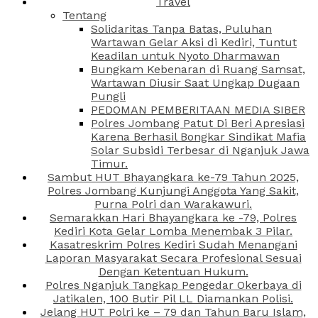
Travel
Tentang
Solidaritas Tanpa Batas, Puluhan
Wartawan Gelar Aksi di Kediri, Tuntut
Keadilan untuk Nyoto Dharmawan
Bungkam Kebenaran di Ruang Samsat,
Wartawan Diusir Saat Ungkap Dugaan
Pungli
PEDOMAN PEMBERITAAN MEDIA SIBER
Polres Jombang Patut Di Beri Apresiasi
Karena Berhasil Bongkar Sindikat Mafia
Solar Subsidi Terbesar di Nganjuk Jawa
Timur.
Sambut HUT Bhayangkara ke-79 Tahun 2025,
Polres Jombang Kunjungi Anggota Yang Sakit,
Purna Polri dan Warakawuri.
Semarakkan Hari Bhayangkara ke -79, Polres
Kediri Kota Gelar Lomba Menembak 3 Pilar.
Kasatreskrim Polres Kediri Sudah Menangani
Laporan Masyarakat Secara Profesional Sesuai
Dengan Ketentuan Hukum.
Polres Nganjuk Tangkap Pengedar Okerbaya di
Jatikalen, 100 Butir Pil LL Diamankan Polisi.
Jelang HUT Polri ke – 79 dan Tahun Baru Islam,