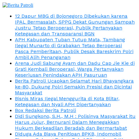
12 Dapur MBG di Bojonegoro Dibekukan karena
IPAL Bermasalah, SPPG Dekat Gunungan Sampah
Justru Tetap Beroperasi, Publik Pertanyakan
Ketegasan dan Transparansi BGN
APH Kabupaten Tuban Tutup Mata, Tambang
Ilegal Munarto di Grabakan Tetap Beroperasi
Pasca Pemberitaan, Publik Desak Bareskrim Polri
Ambil Alih Penanganan
Arena Judi Sabung Ayam dan Dadu Cap Jie Kie di
Grati Kembali Beroperasi, Warga Pertanyakan
Keseriusan Penindakan APH Pasuruan
Berita Patroli Ucapkan Selamat Hari Bhayangkara
ke-80, Dukung Polri Semakin Presisi dan Dicintai
Masyarakat
Bisnis Miras Ilegal Menggurita di Kota Blitar,
Ketegasan dan Nyali APH Dipertanyakan
Box Redaksi Berita Patroli
Didi Sungkono, S.H., M.H : Polisinya Masyarakat itu
Harus Jujur, Bernurani Dalam Menegakkan
Hukum Berkeadilan Beradab dan Bermartabat
Diduga Ada Biaya Penitipan BPKB, Indomobil