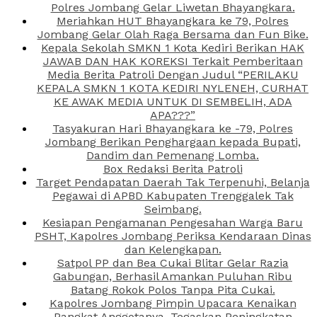
Polres Jombang Gelar Liwetan Bhayangkara.
Meriahkan HUT Bhayangkara ke 79, Polres
Jombang Gelar Olah Raga Bersama dan Fun Bike.
Kepala Sekolah SMKN 1 Kota Kediri Berikan HAK
JAWAB DAN HAK KOREKSI Terkait Pemberitaan
Media Berita Patroli Dengan Judul “PERILAKU
KEPALA SMKN 1 KOTA KEDIRI NYLENEH, CURHAT
KE AWAK MEDIA UNTUK DI SEMBELIH, ADA
APA???”
Tasyakuran Hari Bhayangkara ke -79, Polres
Jombang Berikan Penghargaan kepada Bupati,
Dandim dan Pemenang Lomba.
Box Redaksi Berita Patroli
Target Pendapatan Daerah Tak Terpenuhi, Belanja
Pegawai di APBD Kabupaten Trenggalek Tak
Seimbang.
Kesiapan Pengamanan Pengesahan Warga Baru
PSHT, Kapolres Jombang Periksa Kendaraan Dinas
dan Kelengkapan.
Satpol PP dan Bea Cukai Blitar Gelar Razia
Gabungan, Berhasil Amankan Puluhan Ribu
Batang Rokok Polos Tanpa Pita Cukai.
Kapolres Jombang Pimpin Upacara Kenaikan
Pangkat Anggotanya, Tegaskan Peningkatan