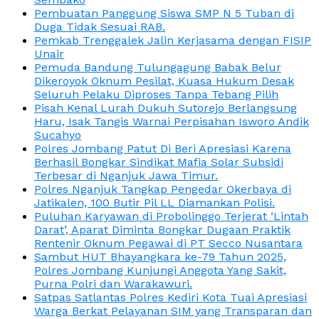
Pembuatan Panggung Siswa SMP N 5 Tuban di
Duga Tidak Sesuai RAB.
Pemkab Trenggalek Jalin Kerjasama dengan FISIP
Unair
Pemuda Bandung Tulungagung Babak Belur
Dikeroyok Oknum Pesilat, Kuasa Hukum Desak
Seluruh Pelaku Diproses Tanpa Tebang Pilih
Pisah Kenal Lurah Dukuh Sutorejo Berlangsung
Haru, Isak Tangis Warnai Perpisahan Isworo Andik
Sucahyo
Polres Jombang Patut Di Beri Apresiasi Karena
Berhasil Bongkar Sindikat Mafia Solar Subsidi
Terbesar di Nganjuk Jawa Timur.
Polres Nganjuk Tangkap Pengedar Okerbaya di
Jatikalen, 100 Butir Pil LL Diamankan Polisi.
Puluhan Karyawan di Probolinggo Terjerat ‘Lintah
Darat’, Aparat Diminta Bongkar Dugaan Praktik
Rentenir Oknum Pegawai di PT Secco Nusantara
Sambut HUT Bhayangkara ke-79 Tahun 2025,
Polres Jombang Kunjungi Anggota Yang Sakit,
Purna Polri dan Warakawuri.
Satpas Satlantas Polres Kediri Kota Tuai Apresiasi
Warga Berkat Pelayanan SIM yang Transparan dan