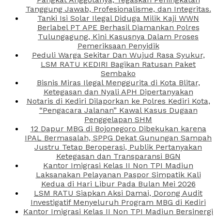
Tanggung Jawab, Profesionalisme, dan Integritas.
Tanki Isi Solar Ilegal Diduga Milik Kaji WWN
Berlabel PT APE Berhasil Diamankan Polres
Tulungagung, Kini Kasusnya Dalam Proses
Pemeriksaan Penyidik
Peduli Warga Sekitar Dan Wujud Rasa Syukur,
LSM RATU KEDIRI Bagikan Ratusan Paket
Sembako
Bisnis Miras Ilegal Menggurita di Kota Blitar,
Ketegasan dan Nyali APH Dipertanyakan
Notaris di Kediri Dilaporkan ke Polres Kediri Kota,
“Pengacara Jalanan” Kawal Kasus Dugaan
Penggelapan SHM
12 Dapur MBG di Bojonegoro Dibekukan karena
IPAL Bermasalah, SPPG Dekat Gunungan Sampah
Justru Tetap Beroperasi, Publik Pertanyakan
Ketegasan dan Transparansi BGN
Kantor Imigrasi Kelas II Non TPI Madiun
Laksanakan Pelayanan Paspor Simpatik Kali
Kedua di Hari Libur Pada Bulan Mei 2026
LSM RATU Siapkan Aksi Damai, Dorong Audit
Investigatif Menyeluruh Program MBG di Kediri
Kantor Imigrasi Kelas II Non TPI Madiun Bersinergi