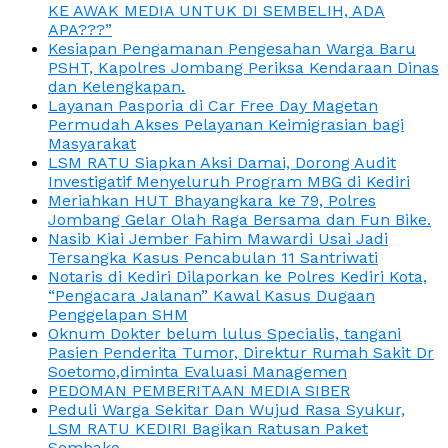
KE AWAK MEDIA UNTUK DI SEMBELIH, ADA
APA???”
Kesiapan Pengamanan Pengesahan Warga Baru
PSHT, Kapolres Jombang Periksa Kendaraan Dinas
dan Kelengkapan.
Layanan Pasporia di Car Free Day Magetan
Permudah Akses Pelayanan Keimigrasian bagi
Masyarakat
LSM RATU Siapkan Aksi Damai, Dorong Audit
Investigatif Menyeluruh Program MBG di Kediri
Meriahkan HUT Bhayangkara ke 79, Polres
Jombang Gelar Olah Raga Bersama dan Fun Bike.
Nasib Kiai Jember Fahim Mawardi Usai Jadi
Tersangka Kasus Pencabulan 11 Santriwati
Notaris di Kediri Dilaporkan ke Polres Kediri Kota,
“Pengacara Jalanan” Kawal Kasus Dugaan
Penggelapan SHM
Oknum Dokter belum lulus Specialis, tangani
Pasien Penderita Tumor, Direktur Rumah Sakit Dr
Soetomo,diminta Evaluasi Managemen
PEDOMAN PEMBERITAAN MEDIA SIBER
Peduli Warga Sekitar Dan Wujud Rasa Syukur,
LSM RATU KEDIRI Bagikan Ratusan Paket
Sembako