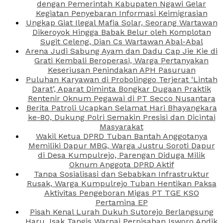
dengan Pemerintah Kabupaten Ngawi Gelar
Kegiatan Penyebaran Informasi Keimigrasian
Ungkap Giat Ilegal Mafia Solar, Seorang Wartawan
Dikeroyok Hingga Babak Belur oleh Komplotan
Sugit Celeng, Dian Cs Wartawan Abal-Abal
Arena Judi Sabung Ayam dan Dadu Cap Jie Kie di
Grati Kembali Beroperasi, Warga Pertanyakan
Keseriusan Penindakan APH Pasuruan
Puluhan Karyawan di Probolinggo Terjerat ‘Lintah
Darat’, Aparat Diminta Bongkar Dugaan Praktik
Rentenir Oknum Pegawai di PT Secco Nusantara
Berita Patroli Ucapkan Selamat Hari Bhayangkara
ke-80, Dukung Polri Semakin Presisi dan Dicintai
Masyarakat
Wakil Ketua DPRD Tuban Bantah Anggotanya
Memiliki Dapur MBG, Warga Justru Soroti Dapur
di Desa Kumpulrejo, Parengan Diduga Milik
Oknum Anggota DPRD Aktif
Tanpa Sosialisasi dan Sebabkan Infrastruktur
Rusak, Warga Kumpulrejo Tuban Hentikan Paksa
Aktivitas Pengeboran Migas PT TGE KSO
Pertamina EP
Pisah Kenal Lurah Dukuh Sutorejo Berlangsung
Haru, Isak Tangis Warnai Perpisahan Isworo Andik