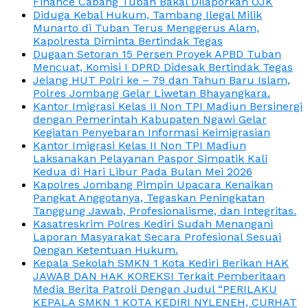
Finance Cabang Tuban Bakal Dilaporkan OJK
Diduga Kebal Hukum, Tambang Ilegal Milik
Munarto di Tuban Terus Menggerus Alam,
Kapolresta Diminta Bertindak Tegas
Dugaan Setoran 15 Persen Proyek APBD Tuban
Mencuat, Komisi I DPRD Didesak Bertindak Tegas
Jelang HUT Polri ke – 79 dan Tahun Baru Islam,
Polres Jombang Gelar Liwetan Bhayangkara.
Kantor Imigrasi Kelas II Non TPI Madiun Bersinergi
dengan Pemerintah Kabupaten Ngawi Gelar
Kegiatan Penyebaran Informasi Keimigrasian
Kantor Imigrasi Kelas II Non TPI Madiun
Laksanakan Pelayanan Paspor Simpatik Kali
Kedua di Hari Libur Pada Bulan Mei 2026
Kapolres Jombang Pimpin Upacara Kenaikan
Pangkat Anggotanya, Tegaskan Peningkatan
Tanggung Jawab, Profesionalisme, dan Integritas.
Kasatreskrim Polres Kediri Sudah Menangani
Laporan Masyarakat Secara Profesional Sesuai
Dengan Ketentuan Hukum.
Kepala Sekolah SMKN 1 Kota Kediri Berikan HAK
JAWAB DAN HAK KOREKSI Terkait Pemberitaan
Media Berita Patroli Dengan Judul “PERILAKU
KEPALA SMKN 1 KOTA KEDIRI NYLENEH, CURHAT