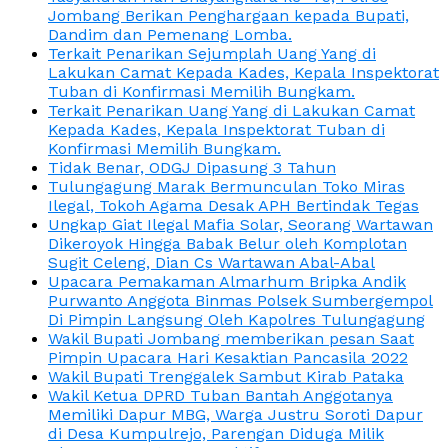
Jombang Berikan Penghargaan kepada Bupati,
Dandim dan Pemenang Lomba.
Terkait Penarikan Sejumplah Uang Yang di
Lakukan Camat Kepada Kades, Kepala Inspektorat
Tuban di Konfirmasi Memilih Bungkam.
Terkait Penarikan Uang Yang di Lakukan Camat
Kepada Kades, Kepala Inspektorat Tuban di
Konfirmasi Memilih Bungkam.
Tidak Benar, ODGJ Dipasung 3 Tahun
Tulungagung Marak Bermunculan Toko Miras
Ilegal, Tokoh Agama Desak APH Bertindak Tegas
Ungkap Giat Ilegal Mafia Solar, Seorang Wartawan
Dikeroyok Hingga Babak Belur oleh Komplotan
Sugit Celeng, Dian Cs Wartawan Abal-Abal
Upacara Pemakaman Almarhum Bripka Andik
Purwanto Anggota Binmas Polsek Sumbergempol
Di Pimpin Langsung Oleh Kapolres Tulungagung
Wakil Bupati Jombang memberikan pesan Saat
Pimpin Upacara Hari Kesaktian Pancasila 2022
Wakil Bupati Trenggalek Sambut Kirab Pataka
Wakil Ketua DPRD Tuban Bantah Anggotanya
Memiliki Dapur MBG, Warga Justru Soroti Dapur
di Desa Kumpulrejo, Parengan Diduga Milik