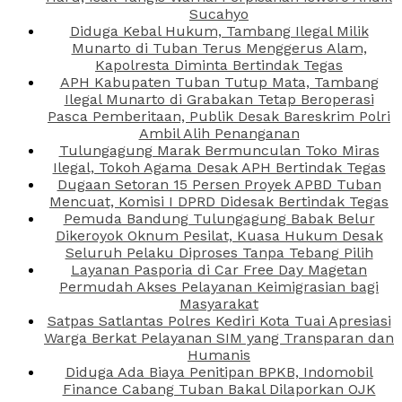
Sucahyo
Diduga Kebal Hukum, Tambang Ilegal Milik
Munarto di Tuban Terus Menggerus Alam,
Kapolresta Diminta Bertindak Tegas
APH Kabupaten Tuban Tutup Mata, Tambang
Ilegal Munarto di Grabakan Tetap Beroperasi
Pasca Pemberitaan, Publik Desak Bareskrim Polri
Ambil Alih Penanganan
Tulungagung Marak Bermunculan Toko Miras
Ilegal, Tokoh Agama Desak APH Bertindak Tegas
Dugaan Setoran 15 Persen Proyek APBD Tuban
Mencuat, Komisi I DPRD Didesak Bertindak Tegas
Pemuda Bandung Tulungagung Babak Belur
Dikeroyok Oknum Pesilat, Kuasa Hukum Desak
Seluruh Pelaku Diproses Tanpa Tebang Pilih
Layanan Pasporia di Car Free Day Magetan
Permudah Akses Pelayanan Keimigrasian bagi
Masyarakat
Satpas Satlantas Polres Kediri Kota Tuai Apresiasi
Warga Berkat Pelayanan SIM yang Transparan dan
Humanis
Diduga Ada Biaya Penitipan BPKB, Indomobil
Finance Cabang Tuban Bakal Dilaporkan OJK