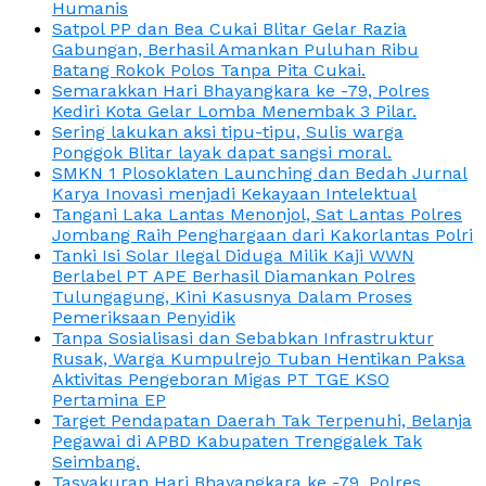
Humanis
Satpol PP dan Bea Cukai Blitar Gelar Razia
Gabungan, Berhasil Amankan Puluhan Ribu
Batang Rokok Polos Tanpa Pita Cukai.
Semarakkan Hari Bhayangkara ke -79, Polres
Kediri Kota Gelar Lomba Menembak 3 Pilar.
Sering lakukan aksi tipu-tipu, Sulis warga
Ponggok Blitar layak dapat sangsi moral.
SMKN 1 Plosoklaten Launching dan Bedah Jurnal
Karya Inovasi menjadi Kekayaan Intelektual
Tangani Laka Lantas Menonjol, Sat Lantas Polres
Jombang Raih Penghargaan dari Kakorlantas Polri
Tanki Isi Solar Ilegal Diduga Milik Kaji WWN
Berlabel PT APE Berhasil Diamankan Polres
Tulungagung, Kini Kasusnya Dalam Proses
Pemeriksaan Penyidik
Tanpa Sosialisasi dan Sebabkan Infrastruktur
Rusak, Warga Kumpulrejo Tuban Hentikan Paksa
Aktivitas Pengeboran Migas PT TGE KSO
Pertamina EP
Target Pendapatan Daerah Tak Terpenuhi, Belanja
Pegawai di APBD Kabupaten Trenggalek Tak
Seimbang.
Tasyakuran Hari Bhayangkara ke -79, Polres