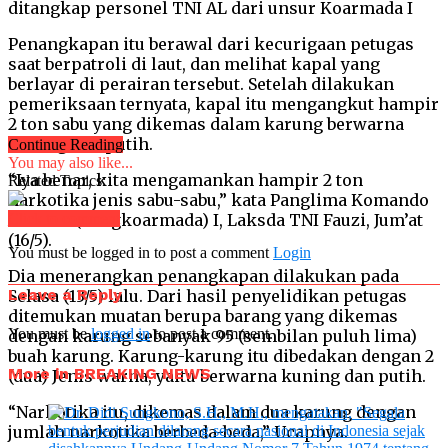
ditangkap personel TNI AL dari unsur Koarmada I
Penangkapan itu berawal dari kecurigaan petugas
saat berpatroli di laut, dan melihat kapal yang
berlayar di perairan tersebut. Setelah dilakukan
pemeriksaan ternyata, kapal itu mengangkut hampir
2 ton sabu yang dikemas dalam karung berwarna
kuning dan putih.
Continue Reading
You may also like...
“Iya benar, kita mengamankan hampir 2 ton
Related Topics:
narkotika jenis sabu-sabu,” kata Panglima Komando
Armada (Pangkoarmada) I, Laksda TNI Fauzi, Jum’at
Click to comment
(16/5).
You must be logged in to post a comment
Login
Dia menerangkan penangkapan dilakukan pada
Leave a Reply
Selasa (13/5) lalu. Dari hasil penyelidikan petugas
ditemukan muatan berupa barang yang dikemas
You must be
logged in
to post a comment.
dengan karung sebanyak 95 (sembilan puluh lima)
buah karung. Karung-karung itu dibedakan dengan 2
More in BREAKING NEWS
(dua) Jenis warna, yaitu berwarna kuning dan putih.
“Narkotika itu, dikemas dalam dua karung dengan
jumlah narkotika berbeda-beda,” Ucapnya.