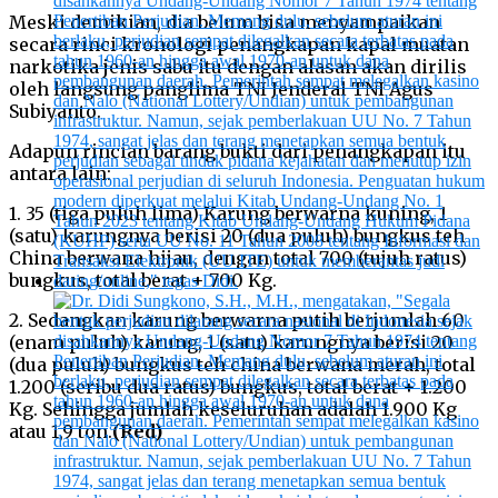
Meski demikian, dia belum bisa menyampaikan
secara rinci kronologi penangkapan kapal muatan
narkotika jenis sabu itu dengan alasan akan dirilis
oleh langsung panglima TNI Jenderal TNI Agus
Subiyanto.
Adapun rincian barang bukti dari penangkapan itu
antara lain:
1. 35 (tiga puluh lima) Karung berwarna kuning, 1
(satu) karungnya berisi 20 (dua puluh) bungkus teh
China berwana hijau, dengan total 700 (tujuh ratus)
bungkus, total berat + 700 Kg.
2. Sedangkan karung berwarna putih berjumlah 60
(enam puluh) karung, 1 (satu) karungnya berisi 20
(dua puluh) bungkus teh china berwana merah, total
1.200 (seribu dua ratus) bungkus, total berat + 1.200
Kg. Sehingga jumlah keseluruhan adalah 1.900 Kg
atau 1,9 ton.
(Red)