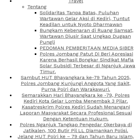
Travel
Tentang
Solidaritas Tanpa Batas, Puluhan
Wartawan Gelar Aksi di Kediri, Tuntut
Keadilan untuk Nyoto Dharmawan
Bungkam Kebenaran di Ruang Samsat,
Wartawan Diusir Saat Ungkap Dugaan
Pungli
PEDOMAN PEMBERITAAN MEDIA SIBER
Polres Jombang Patut Di Beri Apresiasi
Karena Berhasil Bongkar Sindikat Mafia
Solar Subsidi Terbesar di Nganjuk Jawa
Timur.
Sambut HUT Bhayangkara ke-79 Tahun 2025,
Polres Jombang Kunjungi Anggota Yang Sakit,
Purna Polri dan Warakawuri.
Semarakkan Hari Bhayangkara ke -79, Polres
Kediri Kota Gelar Lomba Menembak 3 Pilar.
Kasatreskrim Polres Kediri Sudah Menangani
Laporan Masyarakat Secara Profesional Sesuai
Dengan Ketentuan Hukum.
Polres Nganjuk Tangkap Pengedar Okerbaya di
Jatikalen, 100 Butir Pil LL Diamankan Polisi.
Jelang HUT Polri ke – 79 dan Tahun Baru Islam,