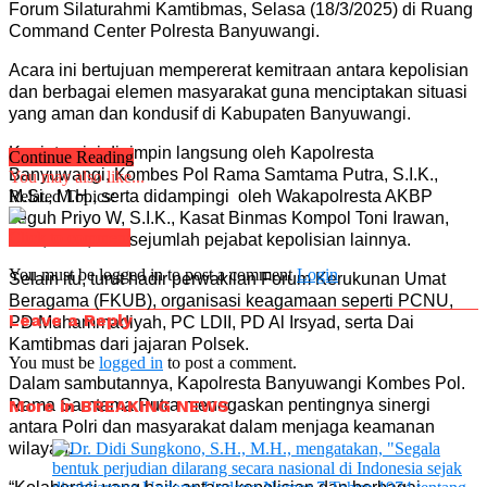
Forum Silaturahmi Kamtibmas, Selasa (18/3/2025) di Ruang
Command Center Polresta Banyuwangi.
Acara ini bertujuan mempererat kemitraan antara kepolisian
dan berbagai elemen masyarakat guna menciptakan situasi
yang aman dan kondusif di Kabupaten Banyuwangi.
Kegiatan ini dipimpin langsung oleh Kapolresta
Continue Reading
Banyuwangi, Kombes Pol Rama Samtama Putra, S.I.K.,
You may also like...
M.Si., M.H., serta didampingi oleh Wakapolresta AKBP
Related Topics:
Teguh Priyo W, S.I.K., Kasat Binmas Kompol Toni Irawan,
Click to comment
S.H., M.H., dan sejumlah pejabat kepolisian lainnya.
You must be logged in to post a comment
Login
Selain itu, turut hadir perwakilan Forum Kerukunan Umat
Beragama (FKUB), organisasi keagamaan seperti PCNU,
Leave a Reply
PD Muhammadiyah, PC LDII, PD Al Irsyad, serta Dai
Kamtibmas dari jajaran Polsek.
You must be
logged in
to post a comment.
Dalam sambutannya, Kapolresta Banyuwangi Kombes Pol.
More in BREAKING NEWS
Rama Samtama Putra menegaskan pentingnya sinergi
antara Polri dan masyarakat dalam menjaga keamanan
wilayah.