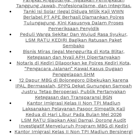
Tanggung Jawab, Profesionalisme, dan Integritas.
Tanki Isi Solar Ilegal Diduga Milik Kaji WWN
Berlabel PT APE Berhasil Diamankan Polres
Tulungagung, Kini Kasusnya Dalam Proses
Pemeriksaan Penyidik
Peduli Warga Sekitar Dan Wujud Rasa Syukur,
LSM RATU KEDIRI Bagikan Ratusan Paket
Sembako
Bisnis Miras Ilegal Menggurita di Kota Blitar,
Ketegasan dan Nyali APH Dipertanyakan
Notaris di Kediri Dilaporkan ke Polres Kediri Kota,
“Pengacara Jalanan” Kawal Kasus Dugaan
Penggelapan SHM
12 Dapur MBG di Bojonegoro Dibekukan karena
IPAL Bermasalah, SPPG Dekat Gunungan Sampah
Justru Tetap Beroperasi, Publik Pertanyakan
Ketegasan dan Transparansi BGN
Kantor Imigrasi Kelas II Non TPI Madiun
Laksanakan Pelayanan Paspor Simpatik Kali
Kedua di Hari Libur Pada Bulan Mei 2026
LSM RATU Siapkan Aksi Damai, Dorong Audit
Investigatif Menyeluruh Program MBG di Kediri
Kantor Imigrasi Kelas II Non TPI Madiun Bersinergi