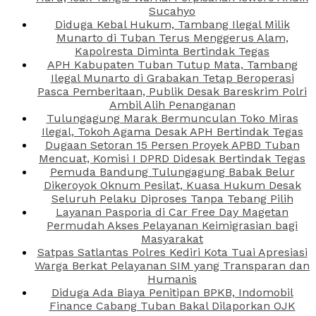
Sucahyo
Diduga Kebal Hukum, Tambang Ilegal Milik
Munarto di Tuban Terus Menggerus Alam,
Kapolresta Diminta Bertindak Tegas
APH Kabupaten Tuban Tutup Mata, Tambang
Ilegal Munarto di Grabakan Tetap Beroperasi
Pasca Pemberitaan, Publik Desak Bareskrim Polri
Ambil Alih Penanganan
Tulungagung Marak Bermunculan Toko Miras
Ilegal, Tokoh Agama Desak APH Bertindak Tegas
Dugaan Setoran 15 Persen Proyek APBD Tuban
Mencuat, Komisi I DPRD Didesak Bertindak Tegas
Pemuda Bandung Tulungagung Babak Belur
Dikeroyok Oknum Pesilat, Kuasa Hukum Desak
Seluruh Pelaku Diproses Tanpa Tebang Pilih
Layanan Pasporia di Car Free Day Magetan
Permudah Akses Pelayanan Keimigrasian bagi
Masyarakat
Satpas Satlantas Polres Kediri Kota Tuai Apresiasi
Warga Berkat Pelayanan SIM yang Transparan dan
Humanis
Diduga Ada Biaya Penitipan BPKB, Indomobil
Finance Cabang Tuban Bakal Dilaporkan OJK