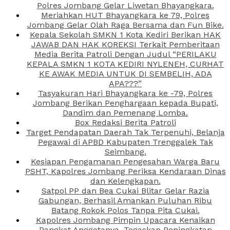
Polres Jombang Gelar Liwetan Bhayangkara.
Meriahkan HUT Bhayangkara ke 79, Polres
Jombang Gelar Olah Raga Bersama dan Fun Bike.
Kepala Sekolah SMKN 1 Kota Kediri Berikan HAK
JAWAB DAN HAK KOREKSI Terkait Pemberitaan
Media Berita Patroli Dengan Judul “PERILAKU
KEPALA SMKN 1 KOTA KEDIRI NYLENEH, CURHAT
KE AWAK MEDIA UNTUK DI SEMBELIH, ADA
APA???”
Tasyakuran Hari Bhayangkara ke -79, Polres
Jombang Berikan Penghargaan kepada Bupati,
Dandim dan Pemenang Lomba.
Box Redaksi Berita Patroli
Target Pendapatan Daerah Tak Terpenuhi, Belanja
Pegawai di APBD Kabupaten Trenggalek Tak
Seimbang.
Kesiapan Pengamanan Pengesahan Warga Baru
PSHT, Kapolres Jombang Periksa Kendaraan Dinas
dan Kelengkapan.
Satpol PP dan Bea Cukai Blitar Gelar Razia
Gabungan, Berhasil Amankan Puluhan Ribu
Batang Rokok Polos Tanpa Pita Cukai.
Kapolres Jombang Pimpin Upacara Kenaikan
Pangkat Anggotanya, Tegaskan Peningkatan