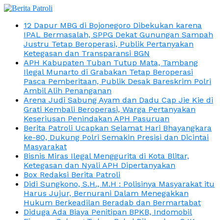
12 Dapur MBG di Bojonegoro Dibekukan karena
IPAL Bermasalah, SPPG Dekat Gunungan Sampah
Justru Tetap Beroperasi, Publik Pertanyakan
Ketegasan dan Transparansi BGN
APH Kabupaten Tuban Tutup Mata, Tambang
Ilegal Munarto di Grabakan Tetap Beroperasi
Pasca Pemberitaan, Publik Desak Bareskrim Polri
Ambil Alih Penanganan
Arena Judi Sabung Ayam dan Dadu Cap Jie Kie di
Grati Kembali Beroperasi, Warga Pertanyakan
Keseriusan Penindakan APH Pasuruan
Berita Patroli Ucapkan Selamat Hari Bhayangkara
ke-80, Dukung Polri Semakin Presisi dan Dicintai
Masyarakat
Bisnis Miras Ilegal Menggurita di Kota Blitar,
Ketegasan dan Nyali APH Dipertanyakan
Box Redaksi Berita Patroli
Didi Sungkono, S.H., M.H : Polisinya Masyarakat itu
Harus Jujur, Bernurani Dalam Menegakkan
Hukum Berkeadilan Beradab dan Bermartabat
Diduga Ada Biaya Penitipan BPKB, Indomobil