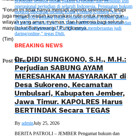
“Forum ini tidak hanya menjadi agenda seremonial, tetapi
juga menjadi wadah komunikasi rutin untuk membangun
wilayah yang aman, nyaman, dan harmonis bagi seluruh
masyarakat Banyuwangi.” Pungkasnya.
(Tim)
BREAKING NEWS
Dr. DIDI SUNGKONO, S.H., M.H.:
Post Views:
12
Perjudian SABUNG AYAM
MERESAHKAN MASYARAKAT di
Desa Sukoreno, Kecamatan
Umbulsari, Kabupaten Jember,
Jawa Timur. KAPOLRES Harus
BERTINDAK Secara TEGAS
By
admin
July 25, 2026
BERITA PATROLI – JEMBER Pengamat hukum dan