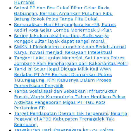
Humanis
Satpol PP dan Bea Cukai Blitar Gelar Razia
Gabungan, Berhasil Amankan Puluhan Ribu
Batang Rokok Polos Tanpa Pita Cukai.
Semarakkan Hari Bhayangkara ke -79, Polres
Kediri Kota Gelar Lomba Menembak 3 Pilar.
Sering lakukan aksi tipu-tipu, Sulis warga
Ponggok Blitar layak dapat sangsi moral.
SMKN 1 Plosoklaten Launching dan Bedah Jurnal
Karya Inovasi menjadi Kekayaan Intelektual
Tangani Laka Lantas Menonjol, Sat Lantas Polres
Jombang Raih Penghargaan dari Kakorlantas Polri
Tanki Isi Solar Ilegal Diduga Milik Kaji WWN
Berlabel PT APE Berhasil Diamankan Polres
Tulungagung, Kini Kasusnya Dalam Proses
Pemeriksaan Penyidik
Tanpa Sosialisasi dan Sebabkan Infrastruktur
Rusak, Warga Kumpulrejo Tuban Hentikan Paksa
Aktivitas Pengeboran Migas PT TGE KSO
Pertamina EP
Target Pendapatan Daerah Tak Terpenuhi, Belanja
Pegawai di APBD Kabupaten Trenggalek Tak
Seimbang.
Tasyakuran Hari Bhayangkara ke -79, Polres