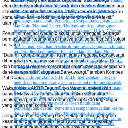
“Kolaborasi yang baik antara kepolisian dan berbagai
elemen masyarakat merupakan kunci utama dalam menjaga
stabilitas Kamtibmas. Dengan adanya forum ini, diharapkan
komunikasi dan koordinasi dapat berjalan lebih efektif,”
ujarnya.
Forum ini menjadi wadah diskusi untuk menggali berbagai
permasalahan keamanan di masyarakat serta mencari solusi
bersama.
“Dalam Forum Silaturahmi Kamtibmas Polresta Banyuwangi,
diharapkan terciptanya sinergi yang lebih erat antara Polri
dan berbagai elemen masyarakat dalam menjaga keamanan
dan ketertiban di Kabupaten Banyuwangi.” tambah Kombes
Pol Rama
Wakapolresta AKBP Teguh Priyo Wasono mejelaskan
bahwa Masyarakat diharapkan semakin sadar akan
pentingnya peran mereka dalam menciptakan lingkungan
yang aman dan kondusif.
Dengan komunikasi yang baik, setiap potensi gangguan
keamanan dapat dideteksi lebih awal dan diselesaikan
melalui pendekatan dialogis.” jelas Wakapolresta