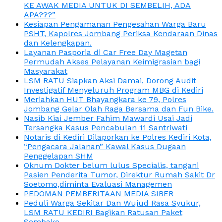
KE AWAK MEDIA UNTUK DI SEMBELIH, ADA
APA???”
Kesiapan Pengamanan Pengesahan Warga Baru
PSHT, Kapolres Jombang Periksa Kendaraan Dinas
dan Kelengkapan.
Layanan Pasporia di Car Free Day Magetan
Permudah Akses Pelayanan Keimigrasian bagi
Masyarakat
LSM RATU Siapkan Aksi Damai, Dorong Audit
Investigatif Menyeluruh Program MBG di Kediri
Meriahkan HUT Bhayangkara ke 79, Polres
Jombang Gelar Olah Raga Bersama dan Fun Bike.
Nasib Kiai Jember Fahim Mawardi Usai Jadi
Tersangka Kasus Pencabulan 11 Santriwati
Notaris di Kediri Dilaporkan ke Polres Kediri Kota,
“Pengacara Jalanan” Kawal Kasus Dugaan
Penggelapan SHM
Oknum Dokter belum lulus Specialis, tangani
Pasien Penderita Tumor, Direktur Rumah Sakit Dr
Soetomo,diminta Evaluasi Managemen
PEDOMAN PEMBERITAAN MEDIA SIBER
Peduli Warga Sekitar Dan Wujud Rasa Syukur,
LSM RATU KEDIRI Bagikan Ratusan Paket
Sembako