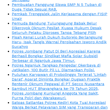
Pembuatan Panggung Siswa SMP N 5 Tuban di
Duga Tidak Sesuai RAB.
Pemkab Trenggalek Jalin Kerjasama dengan FISIP
Unair
Pemuda Bandung Tulungagung Babak Belur
Dikeroyok Oknum Pesilat, Kuasa Hukum Desak
Seluruh Pelaku Diproses Tanpa Tebang Pilih
Pisah Kenal Lurah Dukuh Sutorejo Berlangsung
Haru, Isak Tangis Warnai Perpisahan Isworo Andik
Sucahyo
Polres Jombang Patut Di Beri Apresiasi Karena
Berhasil Bongkar Sindikat Mafia Solar Subsidi
Terbesar di Nganjuk Jawa Timur.
Polres Nganjuk Tangkap Pengedar Okerbaya di
Jatikalen, 100 Butir Pil LL Diamankan Polisi.
Puluhan Karyawan di Probolinggo Terjerat ‘Lintah
Darat’, Aparat Diminta Bongkar Dugaan Praktik
Rentenir Oknum Pegawai di PT Secco Nusantara
Sambut HUT Bhayangkara ke-79 Tahun 2025,
Polres Jombang Kunjungi Anggota Yang Sakit,
Purna Polri dan Warakawuri.
Satpas Satlantas Polres Kediri Kota Tuai Apresiasi
Warga Berkat Pelayanan SIM yang Transparan dan