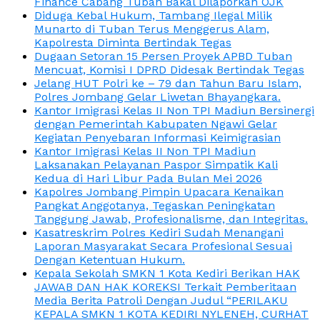
Finance Cabang Tuban Bakal Dilaporkan OJK
Diduga Kebal Hukum, Tambang Ilegal Milik
Munarto di Tuban Terus Menggerus Alam,
Kapolresta Diminta Bertindak Tegas
Dugaan Setoran 15 Persen Proyek APBD Tuban
Mencuat, Komisi I DPRD Didesak Bertindak Tegas
Jelang HUT Polri ke – 79 dan Tahun Baru Islam,
Polres Jombang Gelar Liwetan Bhayangkara.
Kantor Imigrasi Kelas II Non TPI Madiun Bersinergi
dengan Pemerintah Kabupaten Ngawi Gelar
Kegiatan Penyebaran Informasi Keimigrasian
Kantor Imigrasi Kelas II Non TPI Madiun
Laksanakan Pelayanan Paspor Simpatik Kali
Kedua di Hari Libur Pada Bulan Mei 2026
Kapolres Jombang Pimpin Upacara Kenaikan
Pangkat Anggotanya, Tegaskan Peningkatan
Tanggung Jawab, Profesionalisme, dan Integritas.
Kasatreskrim Polres Kediri Sudah Menangani
Laporan Masyarakat Secara Profesional Sesuai
Dengan Ketentuan Hukum.
Kepala Sekolah SMKN 1 Kota Kediri Berikan HAK
JAWAB DAN HAK KOREKSI Terkait Pemberitaan
Media Berita Patroli Dengan Judul “PERILAKU
KEPALA SMKN 1 KOTA KEDIRI NYLENEH, CURHAT