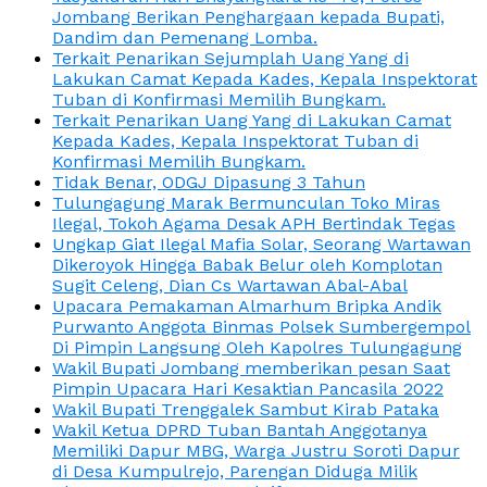
Jombang Berikan Penghargaan kepada Bupati,
Dandim dan Pemenang Lomba.
Terkait Penarikan Sejumplah Uang Yang di
Lakukan Camat Kepada Kades, Kepala Inspektorat
Tuban di Konfirmasi Memilih Bungkam.
Terkait Penarikan Uang Yang di Lakukan Camat
Kepada Kades, Kepala Inspektorat Tuban di
Konfirmasi Memilih Bungkam.
Tidak Benar, ODGJ Dipasung 3 Tahun
Tulungagung Marak Bermunculan Toko Miras
Ilegal, Tokoh Agama Desak APH Bertindak Tegas
Ungkap Giat Ilegal Mafia Solar, Seorang Wartawan
Dikeroyok Hingga Babak Belur oleh Komplotan
Sugit Celeng, Dian Cs Wartawan Abal-Abal
Upacara Pemakaman Almarhum Bripka Andik
Purwanto Anggota Binmas Polsek Sumbergempol
Di Pimpin Langsung Oleh Kapolres Tulungagung
Wakil Bupati Jombang memberikan pesan Saat
Pimpin Upacara Hari Kesaktian Pancasila 2022
Wakil Bupati Trenggalek Sambut Kirab Pataka
Wakil Ketua DPRD Tuban Bantah Anggotanya
Memiliki Dapur MBG, Warga Justru Soroti Dapur
di Desa Kumpulrejo, Parengan Diduga Milik