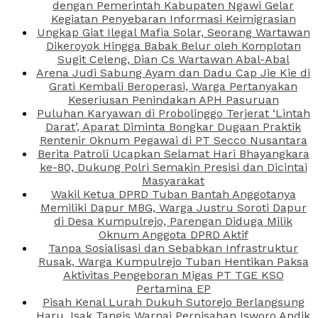
dengan Pemerintah Kabupaten Ngawi Gelar
Kegiatan Penyebaran Informasi Keimigrasian
Ungkap Giat Ilegal Mafia Solar, Seorang Wartawan
Dikeroyok Hingga Babak Belur oleh Komplotan
Sugit Celeng, Dian Cs Wartawan Abal-Abal
Arena Judi Sabung Ayam dan Dadu Cap Jie Kie di
Grati Kembali Beroperasi, Warga Pertanyakan
Keseriusan Penindakan APH Pasuruan
Puluhan Karyawan di Probolinggo Terjerat ‘Lintah
Darat’, Aparat Diminta Bongkar Dugaan Praktik
Rentenir Oknum Pegawai di PT Secco Nusantara
Berita Patroli Ucapkan Selamat Hari Bhayangkara
ke-80, Dukung Polri Semakin Presisi dan Dicintai
Masyarakat
Wakil Ketua DPRD Tuban Bantah Anggotanya
Memiliki Dapur MBG, Warga Justru Soroti Dapur
di Desa Kumpulrejo, Parengan Diduga Milik
Oknum Anggota DPRD Aktif
Tanpa Sosialisasi dan Sebabkan Infrastruktur
Rusak, Warga Kumpulrejo Tuban Hentikan Paksa
Aktivitas Pengeboran Migas PT TGE KSO
Pertamina EP
Pisah Kenal Lurah Dukuh Sutorejo Berlangsung
Haru, Isak Tangis Warnai Perpisahan Isworo Andik