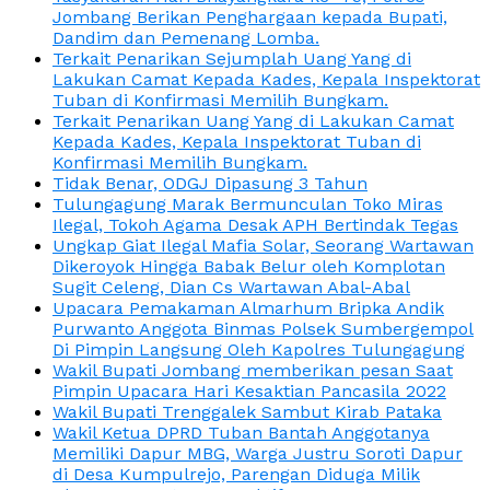
Jombang Berikan Penghargaan kepada Bupati,
Dandim dan Pemenang Lomba.
Terkait Penarikan Sejumplah Uang Yang di
Lakukan Camat Kepada Kades, Kepala Inspektorat
Tuban di Konfirmasi Memilih Bungkam.
Terkait Penarikan Uang Yang di Lakukan Camat
Kepada Kades, Kepala Inspektorat Tuban di
Konfirmasi Memilih Bungkam.
Tidak Benar, ODGJ Dipasung 3 Tahun
Tulungagung Marak Bermunculan Toko Miras
Ilegal, Tokoh Agama Desak APH Bertindak Tegas
Ungkap Giat Ilegal Mafia Solar, Seorang Wartawan
Dikeroyok Hingga Babak Belur oleh Komplotan
Sugit Celeng, Dian Cs Wartawan Abal-Abal
Upacara Pemakaman Almarhum Bripka Andik
Purwanto Anggota Binmas Polsek Sumbergempol
Di Pimpin Langsung Oleh Kapolres Tulungagung
Wakil Bupati Jombang memberikan pesan Saat
Pimpin Upacara Hari Kesaktian Pancasila 2022
Wakil Bupati Trenggalek Sambut Kirab Pataka
Wakil Ketua DPRD Tuban Bantah Anggotanya
Memiliki Dapur MBG, Warga Justru Soroti Dapur
di Desa Kumpulrejo, Parengan Diduga Milik