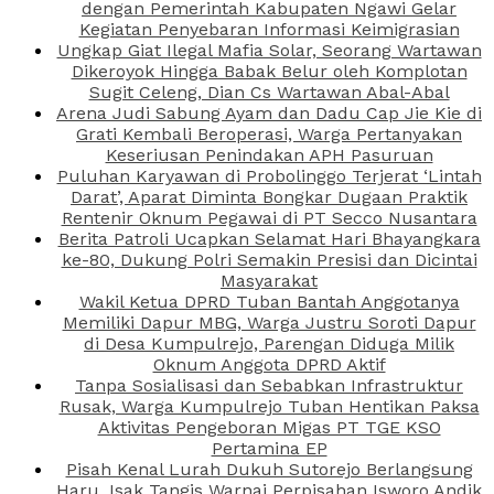
dengan Pemerintah Kabupaten Ngawi Gelar
Kegiatan Penyebaran Informasi Keimigrasian
Ungkap Giat Ilegal Mafia Solar, Seorang Wartawan
Dikeroyok Hingga Babak Belur oleh Komplotan
Sugit Celeng, Dian Cs Wartawan Abal-Abal
Arena Judi Sabung Ayam dan Dadu Cap Jie Kie di
Grati Kembali Beroperasi, Warga Pertanyakan
Keseriusan Penindakan APH Pasuruan
Puluhan Karyawan di Probolinggo Terjerat ‘Lintah
Darat’, Aparat Diminta Bongkar Dugaan Praktik
Rentenir Oknum Pegawai di PT Secco Nusantara
Berita Patroli Ucapkan Selamat Hari Bhayangkara
ke-80, Dukung Polri Semakin Presisi dan Dicintai
Masyarakat
Wakil Ketua DPRD Tuban Bantah Anggotanya
Memiliki Dapur MBG, Warga Justru Soroti Dapur
di Desa Kumpulrejo, Parengan Diduga Milik
Oknum Anggota DPRD Aktif
Tanpa Sosialisasi dan Sebabkan Infrastruktur
Rusak, Warga Kumpulrejo Tuban Hentikan Paksa
Aktivitas Pengeboran Migas PT TGE KSO
Pertamina EP
Pisah Kenal Lurah Dukuh Sutorejo Berlangsung
Haru, Isak Tangis Warnai Perpisahan Isworo Andik