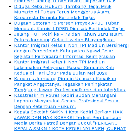
Finance Cabang Tuban Bakal Dilaporkan OJK
Diduga Kebal Hukum, Tambang Ilegal Milik
Munarto di Tuban Terus Menggerus Alam,
Kapolresta Diminta Bertindak Tegas
Dugaan Setoran 15 Persen Proyek APBD Tuban
Mencuat, Komisi I DPRD Didesak Bertindak Tegas
Jelang HUT Polri ke – 79 dan Tahun Baru Islam,
Polres Jombang Gelar Liwetan Bhayangkara.
Kantor Imigrasi Kelas II Non TPI Madiun Bersinergi
dengan Pemerintah Kabupaten Ngawi Gelar
Kegiatan Penyebaran Informasi Keimigrasian
Kantor Imigrasi Kelas II Non TPI Madiun
Laksanakan Pelayanan Paspor Simpatik Kali
Kedua di Hari Libur Pada Bulan Mei 2026
Kapolres Jombang Pimpin Upacara Kenaikan
Pangkat Anggotanya, Tegaskan Peningkatan
Tanggung Jawab, Profesionalisme, dan Integritas.
Kasatreskrim Polres Kediri Sudah Menangani
Laporan Masyarakat Secara Profesional Sesuai
Dengan Ketentuan Hukum.
Kepala Sekolah SMKN 1 Kota Kediri Berikan HAK
JAWAB DAN HAK KOREKSI Terkait Pemberitaan
Media Berita Patroli Dengan Judul “PERILAKU
KEPALA SMKN 1 KOTA KEDIRI NYLENEH, CURHAT