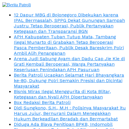
12 Dapur MBG di Bojonegoro Dibekukan karena
IPAL Bermasalah, SPPG Dekat Gunungan Sampah
Justru Tetap Beroperasi, Publik Pertanyakan
Ketegasan dan Transparansi BGN
APH Kabupaten Tuban Tutup Mata, Tambang
Ilegal Munarto di Grabakan Tetap Beroperasi
Pasca Pemberitaan, Publik Desak Bareskrim Polri
Ambil Alih Penanganan
Arena Judi Sabung Ayam dan Dadu Cap Jie Kie di
Grati Kembali Beroperasi, Warga Pertanyakan
Keseriusan Penindakan APH Pasuruan
Berita Patroli Ucapkan Selamat Hari Bhayangkara
ke-80, Dukung Polri Semakin Presisi dan Dicintai
Masyarakat
Bisnis Miras Ilegal Menggurita di Kota Blitar,
Ketegasan dan Nyali APH Dipertanyakan
Box Redaksi Berita Patroli
Didi Sungkono, S.H., M.H : Polisinya Masyarakat itu
Harus Jujur, Bernurani Dalam Menegakkan
Hukum Berkeadilan Beradab dan Bermartabat
Diduga Ada Biaya Penitipan BPKB, Indomobil