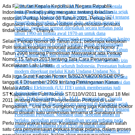
Ada Peraturan Kepala Kepolisian Negara Republik
Indonesia (Perkap) yang mengatur tentang keadilan
restoratif, Perkap Nomor 08 Tahun 2021. Perkap ini
digunakan sebagai acuan dalam penyelesaian perkara
tindak pidana, ” Urainya.
Selain Perkap Nomor 08 Tahun 2021, beberapa kebijakan
Polri terkait keadilan restoratif adalah:
Perkap Nomor 7
Tahun 2008 tentang Pemolisian Masyarakat ada Perkap
Nomor 15 Tahun 2013 tentang Tata Cara Penanganan
Kecelakaan Lalu Lintas.
Ada juga Surat Kapolri Nomor B/3022/XII/2009/SDEOPS
tanggal 4 Desember 2009 tentang Penanganan Kasus
Melalui ADR
ST Kabareskrim Polri Nomor ST/110/V/2011 tanggal 18 Mei
2011 tentang Alternatif Penyelesaian Perkara di Luar
Pengadilan, ” Urai Didi Sungkono yang juga Kandidat Doktor
Hukum disalah satu universitas ternama di Surabaya ini.
Perlu masyarakat ketahui, Keadilan restoratif adalah salah
satu cara penyelesaian perkara tindak pidana, dalam proses