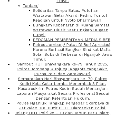
Travel
Tentang
Solidaritas Tanpa Batas, Puluhan
Wartawan Gelar Aksi di Kediri, Tuntut
Keadilan untuk Nyoto Dharmawan
Bungkam Kebenaran di Ruang Samsat,
Wartawan Diusir Saat Ungkap Dugaan
Pungli
PEDOMAN PEMBERITAAN MEDIA SIBER
Polres Jombang Patut Di Beri Apresiasi
Karena Berhasil Bongkar Sindikat Mafia
Solar Subsidi Terbesar di Nganjuk Jawa
Timur.
Sambut HUT Bhayangkara ke-79 Tahun 2025,
Polres Jombang Kunjungi Anggota Yang Sakit,
Purna Polri dan Warakawuri.
Semarakkan Hari Bhayangkara ke -79, Polres
Kediri Kota Gelar Lomba Menembak 3 Pilar.
Kasatreskrim Polres Kediri Sudah Menangani
Laporan Masyarakat Secara Profesional Sesuai
Dengan Ketentuan Hukum.
Polres Nganjuk Tangkap Pengedar Okerbaya di
Jatikalen, 100 Butir Pil LL Diamankan Polisi.
Jelang HUT Polri ke – 79 dan Tahun Baru Islam,