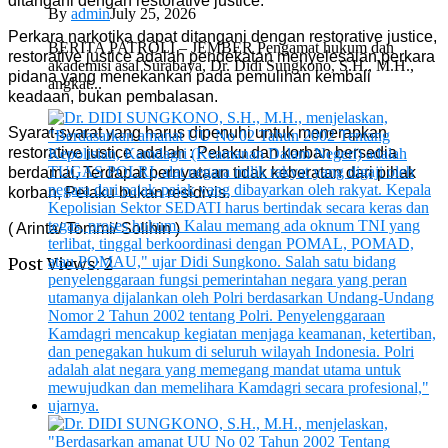
ditangani dengan restorative justice.
By
admin
July 25, 2026
Perkara narkotika dapat ditangani dengan restorative justice,
BERITA PATROLI – JEMBER Pengamat hukum dan
restorative justice adalah pendekatan menyelesaian perkara
akademisi asal Surabaya, Dr. Didi Sungkono, S.H., M.H.,
pidana yang menekankan pada pemulihan kembali
angkat...
keadaan, bukan pembalasan.
Syarat-syarat yang harus dipenuhi untuk menerapkan
restorative justice adalah : Pelaku dan korban bersedia
berdamai, Terdapat pernyataan tidak keberatan dari pihak
korban, Pelaku bukan residivis.
( Arinta/ Tommi/ Solihin )
Post Views:
2