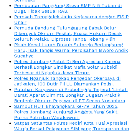
Pembuatan Panggung Siswa SMP N 5 Tuban di
Duga Tidak Sesuai RAB.
Pemkab Trenggalek Jalin Kerjasama dengan FISIP
Unair
Pemuda Bandung Tulungagung Babak Belur
Dikeroyok Oknum Pesilat, Kuasa Hukum Desak
Seluruh Pelaku Diproses Tanpa Tebang Pilih
Pisah Kenal Lurah Dukuh Sutorejo Berlangsung
Haru, Isak Tangis Warnai Perpisahan Isworo Andik
Sucahyo
Polres Jombang Patut Di Beri Apresiasi Karena
Berhasil Bongkar Sindikat Mafia Solar Subsidi
Terbesar di Nganjuk Jawa Timur.
Polres Nganjuk Tangkap Pengedar Okerbaya di
Jatikalen, 100 Butir Pil LL Diamankan Polisi.
Puluhan Karyawan di Probolinggo Terjerat ‘Lintah
Darat’, Aparat Diminta Bongkar Dugaan Praktik
Rentenir Oknum Pegawai di PT Secco Nusantara
Sambut HUT Bhayangkara ke-79 Tahun 2025,
Polres Jombang Kunjungi Anggota Yang Sakit,
Purna Polri dan Warakawuri.
Satpas Satlantas Polres Kediri Kota Tuai Apresiasi
Warga Berkat Pelayanan SIM yang Transparan dan