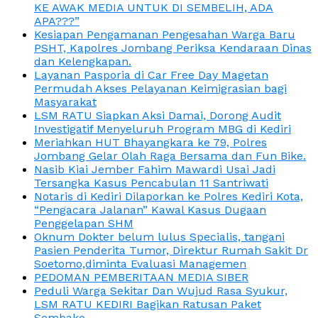
KE AWAK MEDIA UNTUK DI SEMBELIH, ADA
APA???”
Kesiapan Pengamanan Pengesahan Warga Baru
PSHT, Kapolres Jombang Periksa Kendaraan Dinas
dan Kelengkapan.
Layanan Pasporia di Car Free Day Magetan
Permudah Akses Pelayanan Keimigrasian bagi
Masyarakat
LSM RATU Siapkan Aksi Damai, Dorong Audit
Investigatif Menyeluruh Program MBG di Kediri
Meriahkan HUT Bhayangkara ke 79, Polres
Jombang Gelar Olah Raga Bersama dan Fun Bike.
Nasib Kiai Jember Fahim Mawardi Usai Jadi
Tersangka Kasus Pencabulan 11 Santriwati
Notaris di Kediri Dilaporkan ke Polres Kediri Kota,
“Pengacara Jalanan” Kawal Kasus Dugaan
Penggelapan SHM
Oknum Dokter belum lulus Specialis, tangani
Pasien Penderita Tumor, Direktur Rumah Sakit Dr
Soetomo,diminta Evaluasi Managemen
PEDOMAN PEMBERITAAN MEDIA SIBER
Peduli Warga Sekitar Dan Wujud Rasa Syukur,
LSM RATU KEDIRI Bagikan Ratusan Paket
Sembako