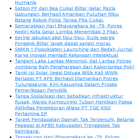
Humanis
Satpol PP dan Bea Cukai Blitar Gelar Razia
Gabungan, Berhasil Amankan Puluhan Ribu
Batang Rokok Polos Tanpa Pita Cukai.
Semarakkan Hari Bhayangkara ke -79, Polres
Kediri Kota Gelar Lomba Menembak 3 Pilar.
Sering lakukan aksi tipu-tipu, Sulis warga
Ponggok Blitar layak dapat sangsi moral.
SMKN 1 Plosoklaten Launching dan Bedah Jurnal
Karya Inovasi menjadi Kekayaan Intelektual
Tangani Laka Lantas Menonjol, Sat Lantas Polres
Jombang Raih Penghargaan dari Kakorlantas Polri
Tanki Isi Solar Ilegal Diduga Milik Kaji WWN
Berlabel PT APE Berhasil Diamankan Polres
Tulungagung, Kini Kasusnya Dalam Proses
Pemeriksaan Penyidik
Tanpa Sosialisasi dan Sebabkan Infrastruktur
Rusak, Warga Kumpulrejo Tuban Hentikan Paksa
Aktivitas Pengeboran Migas PT TGE KSO
Pertamina EP
Target Pendapatan Daerah Tak Terpenuhi, Belanja
Pegawai di APBD Kabupaten Trenggalek Tak
Seimbang.
Tasyakuran Hari Bhayangkara ke -79, Polres