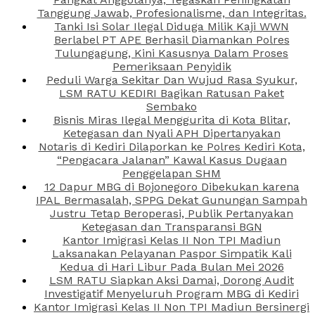
Tanggung Jawab, Profesionalisme, dan Integritas.
Tanki Isi Solar Ilegal Diduga Milik Kaji WWN
Berlabel PT APE Berhasil Diamankan Polres
Tulungagung, Kini Kasusnya Dalam Proses
Pemeriksaan Penyidik
Peduli Warga Sekitar Dan Wujud Rasa Syukur,
LSM RATU KEDIRI Bagikan Ratusan Paket
Sembako
Bisnis Miras Ilegal Menggurita di Kota Blitar,
Ketegasan dan Nyali APH Dipertanyakan
Notaris di Kediri Dilaporkan ke Polres Kediri Kota,
“Pengacara Jalanan” Kawal Kasus Dugaan
Penggelapan SHM
12 Dapur MBG di Bojonegoro Dibekukan karena
IPAL Bermasalah, SPPG Dekat Gunungan Sampah
Justru Tetap Beroperasi, Publik Pertanyakan
Ketegasan dan Transparansi BGN
Kantor Imigrasi Kelas II Non TPI Madiun
Laksanakan Pelayanan Paspor Simpatik Kali
Kedua di Hari Libur Pada Bulan Mei 2026
LSM RATU Siapkan Aksi Damai, Dorong Audit
Investigatif Menyeluruh Program MBG di Kediri
Kantor Imigrasi Kelas II Non TPI Madiun Bersinergi