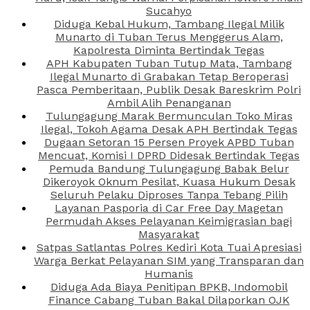
Sucahyo
Diduga Kebal Hukum, Tambang Ilegal Milik
Munarto di Tuban Terus Menggerus Alam,
Kapolresta Diminta Bertindak Tegas
APH Kabupaten Tuban Tutup Mata, Tambang
Ilegal Munarto di Grabakan Tetap Beroperasi
Pasca Pemberitaan, Publik Desak Bareskrim Polri
Ambil Alih Penanganan
Tulungagung Marak Bermunculan Toko Miras
Ilegal, Tokoh Agama Desak APH Bertindak Tegas
Dugaan Setoran 15 Persen Proyek APBD Tuban
Mencuat, Komisi I DPRD Didesak Bertindak Tegas
Pemuda Bandung Tulungagung Babak Belur
Dikeroyok Oknum Pesilat, Kuasa Hukum Desak
Seluruh Pelaku Diproses Tanpa Tebang Pilih
Layanan Pasporia di Car Free Day Magetan
Permudah Akses Pelayanan Keimigrasian bagi
Masyarakat
Satpas Satlantas Polres Kediri Kota Tuai Apresiasi
Warga Berkat Pelayanan SIM yang Transparan dan
Humanis
Diduga Ada Biaya Penitipan BPKB, Indomobil
Finance Cabang Tuban Bakal Dilaporkan OJK