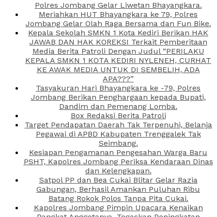
Polres Jombang Gelar Liwetan Bhayangkara.
Meriahkan HUT Bhayangkara ke 79, Polres
Jombang Gelar Olah Raga Bersama dan Fun Bike.
Kepala Sekolah SMKN 1 Kota Kediri Berikan HAK
JAWAB DAN HAK KOREKSI Terkait Pemberitaan
Media Berita Patroli Dengan Judul “PERILAKU
KEPALA SMKN 1 KOTA KEDIRI NYLENEH, CURHAT
KE AWAK MEDIA UNTUK DI SEMBELIH, ADA
APA???”
Tasyakuran Hari Bhayangkara ke -79, Polres
Jombang Berikan Penghargaan kepada Bupati,
Dandim dan Pemenang Lomba.
Box Redaksi Berita Patroli
Target Pendapatan Daerah Tak Terpenuhi, Belanja
Pegawai di APBD Kabupaten Trenggalek Tak
Seimbang.
Kesiapan Pengamanan Pengesahan Warga Baru
PSHT, Kapolres Jombang Periksa Kendaraan Dinas
dan Kelengkapan.
Satpol PP dan Bea Cukai Blitar Gelar Razia
Gabungan, Berhasil Amankan Puluhan Ribu
Batang Rokok Polos Tanpa Pita Cukai.
Kapolres Jombang Pimpin Upacara Kenaikan
Pangkat Anggotanya, Tegaskan Peningkatan