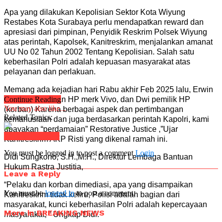
Apa yang dilakukan Kepolisian Sektor Kota Wiyung
Restabes Kota Surabaya perlu mendapatkan reward dan
apresiasi dari pimpinan, Penyidik Reskrim Polsek Wiyung
atas perintah, Kapolsek, Kanitreskrim, menjalankan amanat
UU No 02 Tahun 2002 Tentang Kepolisian. Salah satu
keberhasilan Polri adalah kepuasan masyarakat atas
pelayanan dan perlakuan.
Memang ada kejadian hari Rabu akhir Feb 2025 lalu, Erwin
Pelaku pencurian HP merk Vivo, dan Dwi pemilik HP
Continue Reading
You may also like...
(korban) Karena berbagai aspek dan pertimbangan
Related Topics:
kemanusiaan dan juga berdasarkan perintah Kapolri, kami
upayakan “perdamaian” Restorative Justice ,”Ujar
Click to comment
Kanitreskrim AKP Risti yang dikenal ramah ini.
You must be logged in to post a comment
Login
Didi Sungkono, S.H.,M.H., Direktur Lembaga Bantuan
Hukum Rastra Justitia,
Leave a Reply
“Pelaku dan korban dimediasi, apa yang disampaikan
You must be
logged in
to post a comment.
Kanitreskrim tidak keliru, Polisi adalah bagian dari
masyarakat, kunci keberhasilan Polri adalah kepercayaan
More in BREAKING NEWS
masyarakat, ” Ungkap Didi.