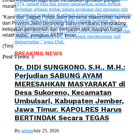
Dinas Pertanian juga telah melakukan gerakan pangan
murah.
“Kami dari Satgas Polda Jatim bersama stakeholder lainnya
dari Provinsi Jatim bersinergi bahu-membahu mendukung
kebijakan pemerintah dan menjamin stok maupun harga
relatif stabil,” pungkas AKBP Irwan.
(Tim)
BREAKING NEWS
Post Views:
5
Dr. DIDI SUNGKONO, S.H., M.H.:
Perjudian SABUNG AYAM
MERESAHKAN MASYARAKAT di
Desa Sukoreno, Kecamatan
Umbulsari, Kabupaten Jember,
Jawa Timur. KAPOLRES Harus
BERTINDAK Secara TEGAS
By
admin
July 25, 2026