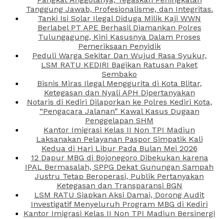
Tanggung Jawab, Profesionalisme, dan Integritas.
Tanki Isi Solar Ilegal Diduga Milik Kaji WWN
Berlabel PT APE Berhasil Diamankan Polres
Tulungagung, Kini Kasusnya Dalam Proses
Pemeriksaan Penyidik
Peduli Warga Sekitar Dan Wujud Rasa Syukur,
LSM RATU KEDIRI Bagikan Ratusan Paket
Sembako
Bisnis Miras Ilegal Menggurita di Kota Blitar,
Ketegasan dan Nyali APH Dipertanyakan
Notaris di Kediri Dilaporkan ke Polres Kediri Kota,
“Pengacara Jalanan” Kawal Kasus Dugaan
Penggelapan SHM
Kantor Imigrasi Kelas II Non TPI Madiun
Laksanakan Pelayanan Paspor Simpatik Kali
Kedua di Hari Libur Pada Bulan Mei 2026
12 Dapur MBG di Bojonegoro Dibekukan karena
IPAL Bermasalah, SPPG Dekat Gunungan Sampah
Justru Tetap Beroperasi, Publik Pertanyakan
Ketegasan dan Transparansi BGN
LSM RATU Siapkan Aksi Damai, Dorong Audit
Investigatif Menyeluruh Program MBG di Kediri
Kantor Imigrasi Kelas II Non TPI Madiun Bersinergi