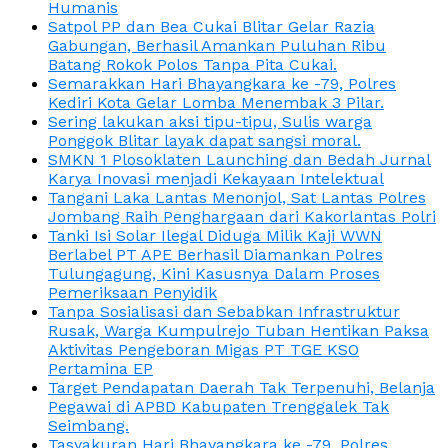
Humanis
Satpol PP dan Bea Cukai Blitar Gelar Razia
Gabungan, Berhasil Amankan Puluhan Ribu
Batang Rokok Polos Tanpa Pita Cukai.
Semarakkan Hari Bhayangkara ke -79, Polres
Kediri Kota Gelar Lomba Menembak 3 Pilar.
Sering lakukan aksi tipu-tipu, Sulis warga
Ponggok Blitar layak dapat sangsi moral.
SMKN 1 Plosoklaten Launching dan Bedah Jurnal
Karya Inovasi menjadi Kekayaan Intelektual
Tangani Laka Lantas Menonjol, Sat Lantas Polres
Jombang Raih Penghargaan dari Kakorlantas Polri
Tanki Isi Solar Ilegal Diduga Milik Kaji WWN
Berlabel PT APE Berhasil Diamankan Polres
Tulungagung, Kini Kasusnya Dalam Proses
Pemeriksaan Penyidik
Tanpa Sosialisasi dan Sebabkan Infrastruktur
Rusak, Warga Kumpulrejo Tuban Hentikan Paksa
Aktivitas Pengeboran Migas PT TGE KSO
Pertamina EP
Target Pendapatan Daerah Tak Terpenuhi, Belanja
Pegawai di APBD Kabupaten Trenggalek Tak
Seimbang.
Tasyakuran Hari Bhayangkara ke -79, Polres