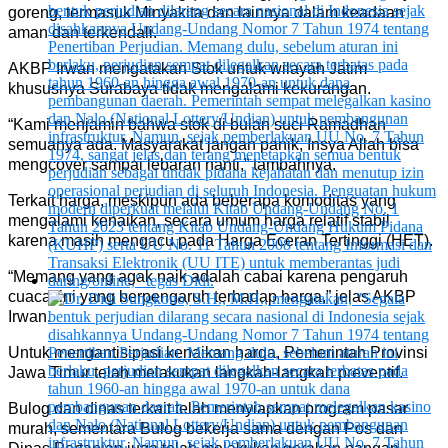
goreng, termasuk Minyakita dan lainnya dalam keadaan
aman dan terkendali.
AKBP Irwan mengatakan Stok untuk wilayah Jatim
khususnya Surabaya tidak mengalami kekurangan.
“Kami menjamin bahwa stok di bulan suci Ramadhan
semuanya ada. Masyarakat jangan panik, Insya Allah bisa
mengcover sampai lebaran nanti,” tambahnya.
Terkait harga, meskipun ada beberapa komoditas yang
mengalami kenaikan, secara umum harga relatif stabil
karena masih mengacu pada Harga Eceran Tertinggi (HET).
“Memang yang agak naik adalah cabai karena pengaruh
cuaca, ini yang berpengaruh terhadap harga,” jelas AKBP
Irwan.
Untuk mengantisipasi kenaikan harga, Pemerintah Provinsi
Jawa Timur telah melakukan langkah-langkah preventif.
Bulog dan dinas terkait telah menyiapkan program pasar
murah, sementara Bulog bekerja sama dengan Pos dan