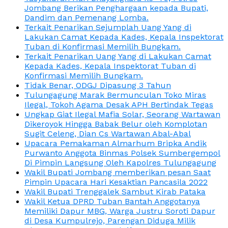
Jombang Berikan Penghargaan kepada Bupati,
Dandim dan Pemenang Lomba.
Terkait Penarikan Sejumplah Uang Yang di
Lakukan Camat Kepada Kades, Kepala Inspektorat
Tuban di Konfirmasi Memilih Bungkam.
Terkait Penarikan Uang Yang di Lakukan Camat
Kepada Kades, Kepala Inspektorat Tuban di
Konfirmasi Memilih Bungkam.
Tidak Benar, ODGJ Dipasung 3 Tahun
Tulungagung Marak Bermunculan Toko Miras
Ilegal, Tokoh Agama Desak APH Bertindak Tegas
Ungkap Giat Ilegal Mafia Solar, Seorang Wartawan
Dikeroyok Hingga Babak Belur oleh Komplotan
Sugit Celeng, Dian Cs Wartawan Abal-Abal
Upacara Pemakaman Almarhum Bripka Andik
Purwanto Anggota Binmas Polsek Sumbergempol
Di Pimpin Langsung Oleh Kapolres Tulungagung
Wakil Bupati Jombang memberikan pesan Saat
Pimpin Upacara Hari Kesaktian Pancasila 2022
Wakil Bupati Trenggalek Sambut Kirab Pataka
Wakil Ketua DPRD Tuban Bantah Anggotanya
Memiliki Dapur MBG, Warga Justru Soroti Dapur
di Desa Kumpulrejo, Parengan Diduga Milik