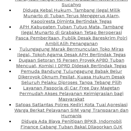
Sucahyo
Diduga Kebal Hukum, Tambang Ilegal Milik
Munarto di Tuban Terus Menggerus Alam,
Kapolresta Diminta Bertindak Tegas
APH Kabupaten Tuban Tutup Mata, Tambang
Ilegal Munarto di Grabakan Tetap Beroperasi
Pasca Pemberitaan, Publik Desak Bareskrim Polri
Ambil Alih Penanganan
Tulungagung Marak Bermunculan Toko Miras
Ilegal, Tokoh Agama Desak APH Bertindak Tegas
Dugaan Setoran 15 Persen Proyek APBD Tuban
Mencuat, Komisi I DPRD Didesak Bertindak Tegas
Pemuda Bandung Tulungagung Babak Belur
Dikeroyok Oknum Pesilat, Kuasa Hukum Desak
Seluruh Pelaku Diproses Tanpa Tebang Pilih
Layanan Pasporia di Car Free Day Magetan
Permudah Akses Pelayanan Keimigrasian bagi
Masyarakat
Satpas Satlantas Polres Kediri Kota Tuai Apresiasi
Warga Berkat Pelayanan SIM yang Transparan dan
Humanis
Diduga Ada Biaya Penitipan BPKB, Indomobil
Finance Cabang Tuban Bakal Dilaporkan OJK