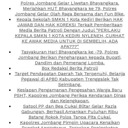
Polres Jombang Gelar Liwetan Bhayangkara.
Meriahkan HUT Bhayangkara ke 79, Polres
Jombang Gelar Olah Raga Bersama dan Fun Bike.
Kepala Sekolah SMKN 1 Kota Kediri Berikan HAK
JAWAB DAN HAK KOREKSI Terkait Pemberitaan
Media Berita Patroli Dengan Judul “PERILAKU
KEPALA SMKN 1 KOTA KEDIRI NYLENEH, CURHAT
KE AWAK MEDIA UNTUK DI SEMBELIH, ADA
APA???”
Tasyakuran Hari Bhayangkara ke -79, Polres
Jombang Berikan Penghargaan kepada Bupati,
Dandim dan Pemenang Lomba.
Box Redaksi Berita Patroli
Target Pendapatan Daerah Tak Terpenuhi, Belanja
Pegawai di APBD Kabupaten Trenggalek Tak
Seimbang.
Kesiapan Pengamanan Pengesahan Warga Baru
PSHT, Kapolres Jombang Periksa Kendaraan Dinas
dan Kelengkapan.
Satpol PP dan Bea Cukai Blitar Gelar Razia
Gabungan, Berhasil Amankan Puluhan Ribu
Batang Rokok Polos Tanpa Pita Cukai.
Kapolres Jombang Pimpin Upacara Kenaikan
Pangkat Anggotanya, Tegaskan Peningkatan