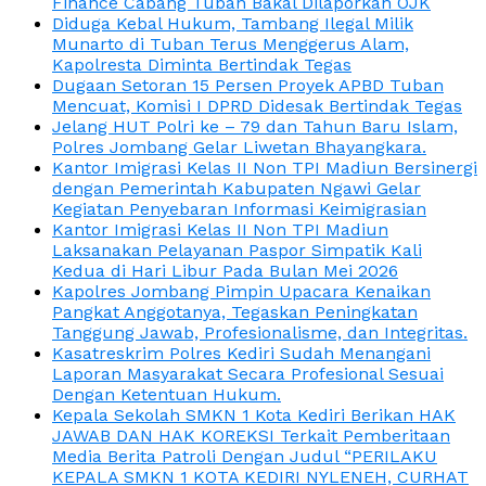
Finance Cabang Tuban Bakal Dilaporkan OJK
Diduga Kebal Hukum, Tambang Ilegal Milik
Munarto di Tuban Terus Menggerus Alam,
Kapolresta Diminta Bertindak Tegas
Dugaan Setoran 15 Persen Proyek APBD Tuban
Mencuat, Komisi I DPRD Didesak Bertindak Tegas
Jelang HUT Polri ke – 79 dan Tahun Baru Islam,
Polres Jombang Gelar Liwetan Bhayangkara.
Kantor Imigrasi Kelas II Non TPI Madiun Bersinergi
dengan Pemerintah Kabupaten Ngawi Gelar
Kegiatan Penyebaran Informasi Keimigrasian
Kantor Imigrasi Kelas II Non TPI Madiun
Laksanakan Pelayanan Paspor Simpatik Kali
Kedua di Hari Libur Pada Bulan Mei 2026
Kapolres Jombang Pimpin Upacara Kenaikan
Pangkat Anggotanya, Tegaskan Peningkatan
Tanggung Jawab, Profesionalisme, dan Integritas.
Kasatreskrim Polres Kediri Sudah Menangani
Laporan Masyarakat Secara Profesional Sesuai
Dengan Ketentuan Hukum.
Kepala Sekolah SMKN 1 Kota Kediri Berikan HAK
JAWAB DAN HAK KOREKSI Terkait Pemberitaan
Media Berita Patroli Dengan Judul “PERILAKU
KEPALA SMKN 1 KOTA KEDIRI NYLENEH, CURHAT