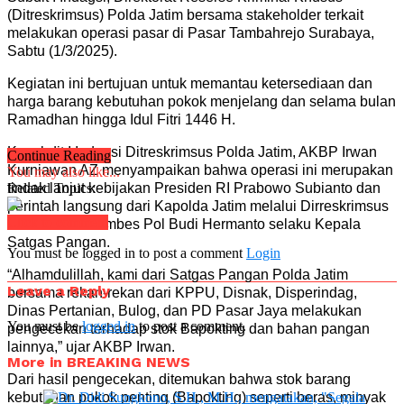
(Ditreskrimsus) Polda Jatim bersama stakeholder terkait
melakukan operasi pasar di Pasar Tambahrejo Surabaya,
Sabtu (1/3/2025).
Kegiatan ini bertujuan untuk memantau ketersediaan dan
harga barang kebutuhan pokok menjelang dan selama bulan
Ramadhan hingga Idul Fitri 1446 H.
Kasubdit I Indagsi Ditreskrimsus Polda Jatim, AKBP Irwan
Continue Reading
Kurniawan AZ menyampaikan bahwa operasi ini merupakan
You may also like...
tindak lanjut kebijakan Presiden RI Prabowo Subianto dan
Related Topics:
perintah langsung dari Kapolda Jatim melalui Dirreskrimsus
Click to comment
Polda Jatim Kombes Pol Budi Hermanto selaku Kepala
Satgas Pangan.
You must be logged in to post a comment
Login
“Alhamdulillah, kami dari Satgas Pangan Polda Jatim
Leave a Reply
bersama rekan-rekan dari KPPU, Disnak, Disperindag,
Dinas Pertanian, Bulog, dan PD Pasar Jaya melakukan
You must be
logged in
to post a comment.
pengecekan terhadap stok Bapokting dan bahan pangan
lainnya,” ujar AKBP Irwan.
More in BREAKING NEWS
Dari hasil pengecekan, ditemukan bahwa stok barang
kebutuhan pokok penting (Bapokting) seperti beras, minyak