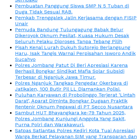
Pembuatan Panggung Siswa SMP N 5 Tuban di
Duga Tidak Sesuai RAB.
Pemkab Trenggalek Jalin Kerjasama dengan FISIP
Unair
Pemuda Bandung Tulungagung Babak Belur
Dikeroyok Oknum Pesilat, Kuasa Hukum Desak
Seluruh Pelaku Diproses Tanpa Tebang Pilih
Pisah Kenal Lurah Dukuh Sutorejo Berlangsung
Haru, Isak Tangis Warnai Perpisahan Isworo Andik
Sucahyo
Polres Jombang Patut Di Beri Apresiasi Karena
Berhasil Bongkar Sindikat Mafia Solar Subsidi
Terbesar di Nganjuk Jawa Timur.
Polres Nganjuk Tangkap Pengedar Okerbaya di
Jatikalen, 100 Butir Pil LL Diamankan Polisi.
Puluhan Karyawan di Probolinggo Terjerat ‘Lintah
Darat’, Aparat Diminta Bongkar Dugaan Praktik
Rentenir Oknum Pegawai di PT Secco Nusantara
Sambut HUT Bhayangkara ke-79 Tahun 2025,
Polres Jombang Kunjungi Anggota Yang Sakit,
Purna Polri dan Warakawuri.
Satpas Satlantas Polres Kediri Kota Tuai Apresiasi
Warga Berkat Pelayanan SIM yang Transparan dan