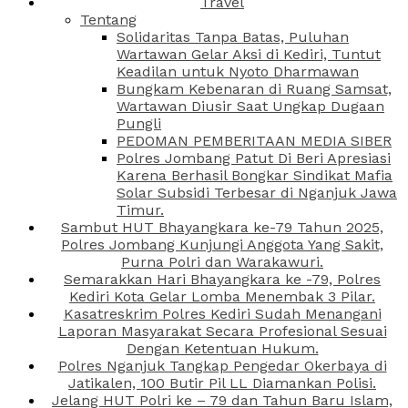
Travel
Tentang
Solidaritas Tanpa Batas, Puluhan
Wartawan Gelar Aksi di Kediri, Tuntut
Keadilan untuk Nyoto Dharmawan
Bungkam Kebenaran di Ruang Samsat,
Wartawan Diusir Saat Ungkap Dugaan
Pungli
PEDOMAN PEMBERITAAN MEDIA SIBER
Polres Jombang Patut Di Beri Apresiasi
Karena Berhasil Bongkar Sindikat Mafia
Solar Subsidi Terbesar di Nganjuk Jawa
Timur.
Sambut HUT Bhayangkara ke-79 Tahun 2025,
Polres Jombang Kunjungi Anggota Yang Sakit,
Purna Polri dan Warakawuri.
Semarakkan Hari Bhayangkara ke -79, Polres
Kediri Kota Gelar Lomba Menembak 3 Pilar.
Kasatreskrim Polres Kediri Sudah Menangani
Laporan Masyarakat Secara Profesional Sesuai
Dengan Ketentuan Hukum.
Polres Nganjuk Tangkap Pengedar Okerbaya di
Jatikalen, 100 Butir Pil LL Diamankan Polisi.
Jelang HUT Polri ke – 79 dan Tahun Baru Islam,