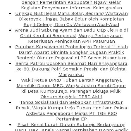
dengan Pemerintah Kabupaten Ngawi Gelar
Kegiatan Penyebaran Informasi Keimigrasian
Ungkap Giat Ilegal Mafia Solar, Seorang Wartawan
Dikeroyok Hingga Babak Belur oleh Komplotan
Sugit Celeng, Dian Cs Wartawan Abal-Abal
Arena Judi Sabung Ayam dan Dadu Cap Jie Kie di
Grati Kembali Beroperasi, Warga Pertanyakan
Keseriusan Penindakan APH Pasuruan
Puluhan Karyawan di Probolinggo Terjerat ‘Lintah
Darat’, Aparat Diminta Bongkar Dugaan Praktik
Rentenir Oknum Pegawai di PT Secco Nusantara
Berita Patroli Ucapkan Selamat Hari Bhayangkara
ke-80, Dukung Polri Semakin Presisi dan Dicintai
Masyarakat
Wakil Ketua DPRD Tuban Bantah Anggotanya
Memiliki Dapur MBG, Warga Justru Soroti Dapur
di Desa Kumpulrejo, Parengan Diduga Milik
Oknum Anggota DPRD Aktif
Tanpa Sosialisasi dan Sebabkan Infrastruktur
Rusak, Warga Kumpulrejo Tuban Hentikan Paksa
Aktivitas Pengeboran Migas PT TGE KSO
Pertamina EP
Pisah Kenal Lurah Dukuh Sutorejo Berlangsung
Haru, Isak Tangis Warnai Perpisahan Isworo Andik