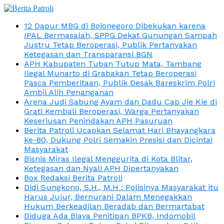
12 Dapur MBG di Bojonegoro Dibekukan karena
IPAL Bermasalah, SPPG Dekat Gunungan Sampah
Justru Tetap Beroperasi, Publik Pertanyakan
Ketegasan dan Transparansi BGN
APH Kabupaten Tuban Tutup Mata, Tambang
Ilegal Munarto di Grabakan Tetap Beroperasi
Pasca Pemberitaan, Publik Desak Bareskrim Polri
Ambil Alih Penanganan
Arena Judi Sabung Ayam dan Dadu Cap Jie Kie di
Grati Kembali Beroperasi, Warga Pertanyakan
Keseriusan Penindakan APH Pasuruan
Berita Patroli Ucapkan Selamat Hari Bhayangkara
ke-80, Dukung Polri Semakin Presisi dan Dicintai
Masyarakat
Bisnis Miras Ilegal Menggurita di Kota Blitar,
Ketegasan dan Nyali APH Dipertanyakan
Box Redaksi Berita Patroli
Didi Sungkono, S.H., M.H : Polisinya Masyarakat itu
Harus Jujur, Bernurani Dalam Menegakkan
Hukum Berkeadilan Beradab dan Bermartabat
Diduga Ada Biaya Penitipan BPKB, Indomobil