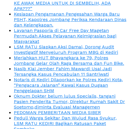
KE AWAK MEDIA UNTUK DI SEMBELIH, ADA
APA???”
Kesiapan Pengamanan Pengesahan Warga Baru
PSHT, Kapolres Jombang Periksa Kendaraan Dinas
dan Kelengkapan.
Layanan Pasporia di Car Free Day Magetan
Permudah Akses Pelayanan Keimigrasian bagi
Masyarakat
LSM RATU Siapkan Aksi Damai, Dorong Audit
Investigatif Menyeluruh Program MBG di Kediri
Meriahkan HUT Bhayangkara ke 79, Polres
Jombang Gelar Olah Raga Bersama dan Fun Bike.
Nasib Kiai Jember Fahim Mawardi Usai Jadi
Tersangka Kasus Pencabulan 11 Santriwati
Notaris di Kediri Dilaporkan ke Polres Kediri Kota,
“Pengacara Jalanan” Kawal Kasus Dugaan
Penggelapan SHM
Oknum Dokter belum lulus Specialis, tangani
Pasien Penderita Tumor, Direktur Rumah Sakit Dr
Soetomo,diminta Evaluasi Managemen
PEDOMAN PEMBERITAAN MEDIA SIBER
Peduli Warga Sekitar Dan Wujud Rasa Syukur,
LSM RATU KEDIRI Bagikan Ratusan Paket
Sembako