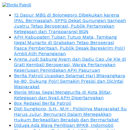
12 Dapur MBG di Bojonegoro Dibekukan karena
IPAL Bermasalah, SPPG Dekat Gunungan Sampah
Justru Tetap Beroperasi, Publik Pertanyakan
Ketegasan dan Transparansi BGN
APH Kabupaten Tuban Tutup Mata, Tambang
Ilegal Munarto di Grabakan Tetap Beroperasi
Pasca Pemberitaan, Publik Desak Bareskrim Polri
Ambil Alih Penanganan
Arena Judi Sabung Ayam dan Dadu Cap Jie Kie di
Grati Kembali Beroperasi, Warga Pertanyakan
Keseriusan Penindakan APH Pasuruan
Berita Patroli Ucapkan Selamat Hari Bhayangkara
ke-80, Dukung Polri Semakin Presisi dan Dicintai
Masyarakat
Bisnis Miras Ilegal Menggurita di Kota Blitar,
Ketegasan dan Nyali APH Dipertanyakan
Box Redaksi Berita Patroli
Didi Sungkono, S.H., M.H : Polisinya Masyarakat itu
Harus Jujur, Bernurani Dalam Menegakkan
Hukum Berkeadilan Beradab dan Bermartabat
Diduga Ada Biaya Penitipan BPKB, Indomobil