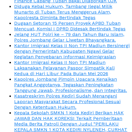
Finance Cabang Tuban Bakal Dilaporkan OJK
Diduga Kebal Hukum, Tambang Ilegal Milik
Munarto di Tuban Terus Menggerus Alam,
Kapolresta Diminta Bertindak Tegas
Dugaan Setoran 15 Persen Proyek APBD Tuban
Mencuat, Komisi I DPRD Didesak Bertindak Tegas
Jelang HUT Polri ke – 79 dan Tahun Baru Islam,
Polres Jombang Gelar Liwetan Bhayangkara.
Kantor Imigrasi Kelas II Non TPI Madiun Bersinergi
dengan Pemerintah Kabupaten Ngawi Gelar
Kegiatan Penyebaran Informasi Keimigrasian
Kantor Imigrasi Kelas II Non TPI Madiun
Laksanakan Pelayanan Paspor Simpatik Kali
Kedua di Hari Libur Pada Bulan Mei 2026
Kapolres Jombang Pimpin Upacara Kenaikan
Pangkat Anggotanya, Tegaskan Peningkatan
Tanggung Jawab, Profesionalisme, dan Integritas.
Kasatreskrim Polres Kediri Sudah Menangani
Laporan Masyarakat Secara Profesional Sesuai
Dengan Ketentuan Hukum.
Kepala Sekolah SMKN 1 Kota Kediri Berikan HAK
JAWAB DAN HAK KOREKSI Terkait Pemberitaan
Media Berita Patroli Dengan Judul “PERILAKU
KEPALA SMKN 1 KOTA KEDIRI NYLENEH, CURHAT