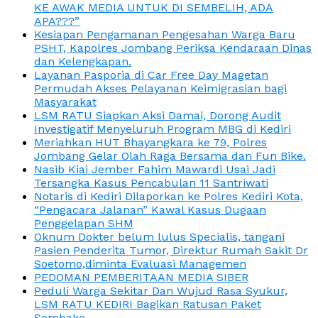
KE AWAK MEDIA UNTUK DI SEMBELIH, ADA
APA???”
Kesiapan Pengamanan Pengesahan Warga Baru
PSHT, Kapolres Jombang Periksa Kendaraan Dinas
dan Kelengkapan.
Layanan Pasporia di Car Free Day Magetan
Permudah Akses Pelayanan Keimigrasian bagi
Masyarakat
LSM RATU Siapkan Aksi Damai, Dorong Audit
Investigatif Menyeluruh Program MBG di Kediri
Meriahkan HUT Bhayangkara ke 79, Polres
Jombang Gelar Olah Raga Bersama dan Fun Bike.
Nasib Kiai Jember Fahim Mawardi Usai Jadi
Tersangka Kasus Pencabulan 11 Santriwati
Notaris di Kediri Dilaporkan ke Polres Kediri Kota,
“Pengacara Jalanan” Kawal Kasus Dugaan
Penggelapan SHM
Oknum Dokter belum lulus Specialis, tangani
Pasien Penderita Tumor, Direktur Rumah Sakit Dr
Soetomo,diminta Evaluasi Managemen
PEDOMAN PEMBERITAAN MEDIA SIBER
Peduli Warga Sekitar Dan Wujud Rasa Syukur,
LSM RATU KEDIRI Bagikan Ratusan Paket
Sembako