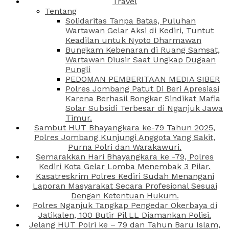
Travel
Tentang
Solidaritas Tanpa Batas, Puluhan
Wartawan Gelar Aksi di Kediri, Tuntut
Keadilan untuk Nyoto Dharmawan
Bungkam Kebenaran di Ruang Samsat,
Wartawan Diusir Saat Ungkap Dugaan
Pungli
PEDOMAN PEMBERITAAN MEDIA SIBER
Polres Jombang Patut Di Beri Apresiasi
Karena Berhasil Bongkar Sindikat Mafia
Solar Subsidi Terbesar di Nganjuk Jawa
Timur.
Sambut HUT Bhayangkara ke-79 Tahun 2025,
Polres Jombang Kunjungi Anggota Yang Sakit,
Purna Polri dan Warakawuri.
Semarakkan Hari Bhayangkara ke -79, Polres
Kediri Kota Gelar Lomba Menembak 3 Pilar.
Kasatreskrim Polres Kediri Sudah Menangani
Laporan Masyarakat Secara Profesional Sesuai
Dengan Ketentuan Hukum.
Polres Nganjuk Tangkap Pengedar Okerbaya di
Jatikalen, 100 Butir Pil LL Diamankan Polisi.
Jelang HUT Polri ke – 79 dan Tahun Baru Islam,