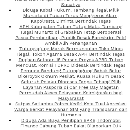
Sucahyo
Diduga Kebal Hukum, Tambang Ilegal Milik
Munarto di Tuban Terus Menggerus Alam,
Kapolresta Diminta Bertindak Tegas
APH Kabupaten Tuban Tutup Mata, Tambang
Ilegal Munarto di Grabakan Tetap Beroperasi
Pasca Pemberitaan, Publik Desak Bareskrim Polri
Ambil Alih Penanganan
Tulungagung Marak Bermunculan Toko Miras
Ilegal, Tokoh Agama Desak APH Bertindak Tegas
Dugaan Setoran 15 Persen Proyek APBD Tuban
Mencuat, Komisi I DPRD Didesak Bertindak Tegas
Pemuda Bandung Tulungagung Babak Belur
Dikeroyok Oknum Pesilat, Kuasa Hukum Desak
Seluruh Pelaku Diproses Tanpa Tebang Pilih
Layanan Pasporia di Car Free Day Magetan
Permudah Akses Pelayanan Keimigrasian bagi
Masyarakat
Satpas Satlantas Polres Kediri Kota Tuai Apresiasi
Warga Berkat Pelayanan SIM yang Transparan dan
Humanis
Diduga Ada Biaya Penitipan BPKB, Indomobil
Finance Cabang Tuban Bakal Dilaporkan OJK