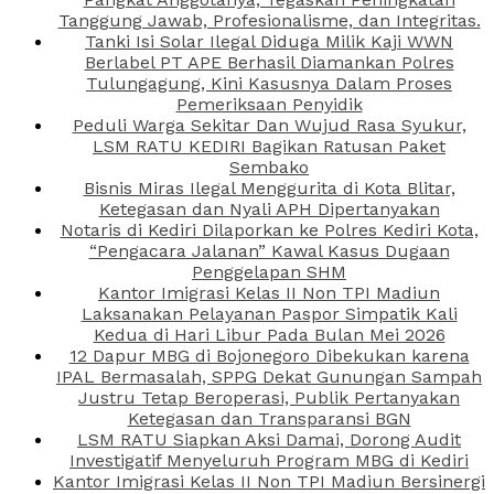
Tanggung Jawab, Profesionalisme, dan Integritas.
Tanki Isi Solar Ilegal Diduga Milik Kaji WWN
Berlabel PT APE Berhasil Diamankan Polres
Tulungagung, Kini Kasusnya Dalam Proses
Pemeriksaan Penyidik
Peduli Warga Sekitar Dan Wujud Rasa Syukur,
LSM RATU KEDIRI Bagikan Ratusan Paket
Sembako
Bisnis Miras Ilegal Menggurita di Kota Blitar,
Ketegasan dan Nyali APH Dipertanyakan
Notaris di Kediri Dilaporkan ke Polres Kediri Kota,
“Pengacara Jalanan” Kawal Kasus Dugaan
Penggelapan SHM
Kantor Imigrasi Kelas II Non TPI Madiun
Laksanakan Pelayanan Paspor Simpatik Kali
Kedua di Hari Libur Pada Bulan Mei 2026
12 Dapur MBG di Bojonegoro Dibekukan karena
IPAL Bermasalah, SPPG Dekat Gunungan Sampah
Justru Tetap Beroperasi, Publik Pertanyakan
Ketegasan dan Transparansi BGN
LSM RATU Siapkan Aksi Damai, Dorong Audit
Investigatif Menyeluruh Program MBG di Kediri
Kantor Imigrasi Kelas II Non TPI Madiun Bersinergi