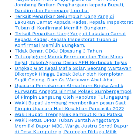
Jombang Berikan Penghargaan kepada Bupati,
Dandim dan Pemenang Lomba.
Terkait Penarikan Sejumplah Uang Yang di
Lakukan Camat Kepada Kades, Kepala Inspektorat
Tuban di Konfirmasi Memilih Bungkam.
Terkait Penarikan Uang Yang di Lakukan Camat
Kepada Kades, Kepala Inspektorat Tuban di
Konfirmasi Memilih Bungkam.
Tidak Benar, ODGJ Dipasung 3 Tahun
Tulungagung Marak Bermunculan Toko Miras
Ilegal, Tokoh Agama Desak APH Bertindak Tegas
Ungkap Giat Ilegal Mafia Solar, Seorang Wartawan
Dikeroyok Hingga Babak Belur oleh Komplotan
Sugit Celeng, Dian Cs Wartawan Abal-Abal
Upacara Pemakaman Almarhum Bripka Andik
Purwanto Anggota Binmas Polsek Sumbergempol
Di Pimpin Langsung Oleh Kapolres Tulungagung
Wakil Bupati Jombang memberikan pesan Saat
Pimpin Upacara Hari Kesaktian Pancasila 2022
Wakil Bupati Trenggalek Sambut Kirab Pataka
Wakil Ketua DPRD Tuban Bantah Anggotanya
Memiliki Dapur MBG, Warga Justru Soroti Dapur
di Desa Kumpulrejo, Parengan Diduga Milik