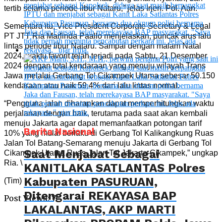
tertib selama periode libur Nataru,” jelas Irjen. Pol. Aan.
Sementara itu, Vice President Corporate Secretary & Legal
PT JTT Ria Marlinda Paallo menjelaskan, puncak arus lalu
lintas periode libur Nataru. Sampai dengan malam Natal
2024, waktu favorit telah terjadi pada Sabtu, 21 Desember
2024 dengan total kendaraan yang menuju wilayah Trans
Jawa melalui Gerbang Tol Cikampek Utama sebesar 50.150
kendaraan atau naik 59,4% dari lalu lintas normal.
“Pengguna jalan diharapkan dapat memperhitungkan waktu
perjalanan dengan baik, terutama pada saat akan kembali
menuju Jakarta agar dapat memanfaatkan potongan tarif
Berita Nasional
10% yang mulai berlaku di Gerbang Tol Kalikangkung Ruas
Jalan Tol Batang-Semarang menuju Jakarta di Gerbang Tol
Saat Menjabat Sebagai
Cikampek Utama Ruas Jalan Tol Jakarta-Cikampek,” ungkap
Ria. \
KANITLAKA SATLANTAS Polres
Kabupaten PASURUAN,
(Tim)
Ditengarai REKAYASA BAP
Post Views:
7
LAKALANTAS, AKP MARTI