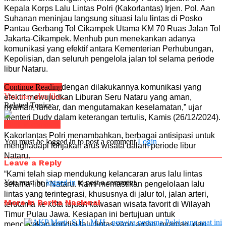
Kepala Korps Lalu Lintas Polri (Kakorlantas) Irjen. Pol. Aan
Suhanan meninjau langsung situasi lalu lintas di Posko
Pantau Gerbang Tol Cikampek Utama KM 70 Ruas Jalan Tol
Jakarta-Cikampek. Menhub pun menekankan adanya
komunikasi yang efektif antara Kementerian Perhubungan,
Kepolisian, dan seluruh pengelola jalan tol selama periode
libur Nataru.
“Kami berharap dengan dilakukannya komunikasi yang
Continue Reading
You may also like...
efektif mewujudkan Liburan Seru Nataru yang aman,
Related Topics:
nyaman, lancar, dan mengutamakan keselamatan,” ujar
Menteri Dudy dalam keterangan tertulis, Kamis (26/12/2024).
Click to comment
Kakorlantas Polri menambahkan, berbagai antisipasi untuk
You must be logged in to post a comment
Login
menghadapi lonjakan arus wisata dalam periode libur
Nataru.
Leave a Reply
“Kami telah siap mendukung kelancaran arus lalu lintas
You must be
logged in
to post a comment.
selama libur Nataru. Kami memastikan pengelolaan lalu
lintas yang terintegrasi, khususnya di jalur tol, jalan arteri,
More in Berita Nasional
terutama ke kota tujuan kawasan wisata favorit di Wilayah
Timur Pulau Jawa. Kesiapan ini bertujuan untuk
menciptakan kondisi lalu lintas yang aman, nyaman, dan