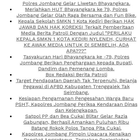
Polres Jombang Gelar Liwetan Bhayangkara.
Meriahkan HUT Bhayangkara ke 79, Polres
Jombang Gelar Olah Raga Bersama dan Fun Bike.
Kepala Sekolah SMKN 1 Kota Kediri Berikan HAK
JAWAB DAN HAK KOREKSI Terkait Pemberitaan
Media Berita Patroli Dengan Judul “PERILAKU
KEPALA SMKN 1 KOTA KEDIRI NYLENEH, CURHAT
KE AWAK MEDIA UNTUK DI SEMBELIH, ADA
APA???”
Tasyakuran Hari Bhayangkara ke -79, Polres
Jombang Berikan Penghargaan kepada Bupati,
Dandim dan Pemenang Lomba.
Box Redaksi Berita Patroli
Target Pendapatan Daerah Tak Terpenuhi, Belanja
Pegawai di APBD Kabupaten Trenggalek Tak
Seimbang.
Kesiapan Pengamanan Pengesahan Warga Baru
PSHT, Kapolres Jombang Periksa Kendaraan Dinas
dan Kelengkapan.
Satpol PP dan Bea Cukai Blitar Gelar Razia
Gabungan, Berhasil Amankan Puluhan Ribu
Batang Rokok Polos Tanpa Pita Cukai.
Kapolres Jombang Pimpin Upacara Kenaikan
Pangkat Anggotanya, Tegaskan Peningkatan