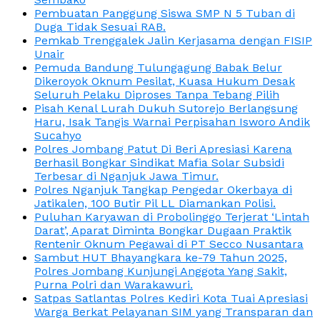
Pembuatan Panggung Siswa SMP N 5 Tuban di
Duga Tidak Sesuai RAB.
Pemkab Trenggalek Jalin Kerjasama dengan FISIP
Unair
Pemuda Bandung Tulungagung Babak Belur
Dikeroyok Oknum Pesilat, Kuasa Hukum Desak
Seluruh Pelaku Diproses Tanpa Tebang Pilih
Pisah Kenal Lurah Dukuh Sutorejo Berlangsung
Haru, Isak Tangis Warnai Perpisahan Isworo Andik
Sucahyo
Polres Jombang Patut Di Beri Apresiasi Karena
Berhasil Bongkar Sindikat Mafia Solar Subsidi
Terbesar di Nganjuk Jawa Timur.
Polres Nganjuk Tangkap Pengedar Okerbaya di
Jatikalen, 100 Butir Pil LL Diamankan Polisi.
Puluhan Karyawan di Probolinggo Terjerat ‘Lintah
Darat’, Aparat Diminta Bongkar Dugaan Praktik
Rentenir Oknum Pegawai di PT Secco Nusantara
Sambut HUT Bhayangkara ke-79 Tahun 2025,
Polres Jombang Kunjungi Anggota Yang Sakit,
Purna Polri dan Warakawuri.
Satpas Satlantas Polres Kediri Kota Tuai Apresiasi
Warga Berkat Pelayanan SIM yang Transparan dan