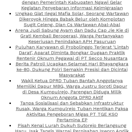
dengan Pemerintah Kabupaten Ngawi Gelar
Kegiatan Penyebaran Informasi Keimigrasian
Ungkap Giat Ilegal Mafia Solar, Seorang Wartawan
Dikeroyok Hingga Babak Belur oleh Komplotan
Sugit Celeng, Dian Cs Wartawan Abal-Abal
Arena Judi Sabung Ayam dan Dadu Cap Jie Kie di
Grati Kembali Beroperasi, Warga Pertanyakan
Keseriusan Penindakan APH Pasuruan
Puluhan Karyawan di Probolinggo Terjerat ‘Lintah
Darat’, Aparat Diminta Bongkar Dugaan Praktik
Rentenir Oknum Pegawai di PT Secco Nusantara
Berita Patroli Ucapkan Selamat Hari Bhayangkara
ke-80, Dukung Polri Semakin Presisi dan Dicintai
Masyarakat
Wakil Ketua DPRD Tuban Bantah Anggotanya
Memiliki Dapur MBG, Warga Justru Soroti Dapur
di Desa Kumpulrejo, Parengan Diduga Milik
Oknum Anggota DPRD Aktif
Tanpa Sosialisasi dan Sebabkan Infrastruktur
Rusak, Warga Kumpulrejo Tuban Hentikan Paksa
Aktivitas Pengeboran Migas PT TGE KSO
Pertamina EP
Pisah Kenal Lurah Dukuh Sutorejo Berlangsung
Haru, Isak Tangis Warnai Perpisahan Isworo Andik