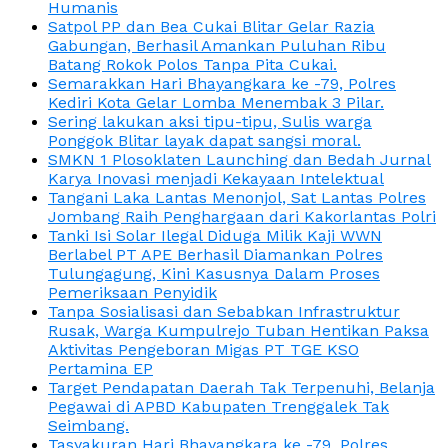
Humanis
Satpol PP dan Bea Cukai Blitar Gelar Razia
Gabungan, Berhasil Amankan Puluhan Ribu
Batang Rokok Polos Tanpa Pita Cukai.
Semarakkan Hari Bhayangkara ke -79, Polres
Kediri Kota Gelar Lomba Menembak 3 Pilar.
Sering lakukan aksi tipu-tipu, Sulis warga
Ponggok Blitar layak dapat sangsi moral.
SMKN 1 Plosoklaten Launching dan Bedah Jurnal
Karya Inovasi menjadi Kekayaan Intelektual
Tangani Laka Lantas Menonjol, Sat Lantas Polres
Jombang Raih Penghargaan dari Kakorlantas Polri
Tanki Isi Solar Ilegal Diduga Milik Kaji WWN
Berlabel PT APE Berhasil Diamankan Polres
Tulungagung, Kini Kasusnya Dalam Proses
Pemeriksaan Penyidik
Tanpa Sosialisasi dan Sebabkan Infrastruktur
Rusak, Warga Kumpulrejo Tuban Hentikan Paksa
Aktivitas Pengeboran Migas PT TGE KSO
Pertamina EP
Target Pendapatan Daerah Tak Terpenuhi, Belanja
Pegawai di APBD Kabupaten Trenggalek Tak
Seimbang.
Tasyakuran Hari Bhayangkara ke -79, Polres