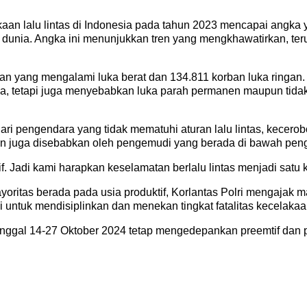
kaan lalu lintas di Indonesia pada tahun 2023 mencapai angka
l dunia. Angka ini menunjukkan tren yang mengkhawatirkan, te
rban yang mengalami luka berat dan 134.811 korban luka ringa
awa, tetapi juga menyebabkan luka parah permanen maupun tid
dari pengendara yang tidak mematuhi aturan lalu lintas, kecer
an juga disebabkan oleh pengemudi yang berada di bawah pen
. Jadi kami harapkan keselamatan berlalu lintas menjadi satu 
oritas berada pada usia produktif, Korlantas Polri mengajak
i untuk mendisiplinkan dan menekan tingkat fatalitas kecelakaan 
tanggal 14-27 Oktober 2024 tetap mengedepankan preemtif dan