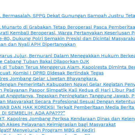
L Bermasalah, SPPG Dekat Gunungan Sampah Justru Tetap
unarto di Grabakan Tetap Beroperasi Pasca Pemberitaan
Grati Kembali Beroperasi, Warga Pertanyakan Keseriusan
e-80, Dukung Polri Semakin Presisi dan Dicintai Masyarak
gasan dan Nyali APH Dipertanyakan
itu Harus Jujur, Bernurani Dalam Menegakkan Hukum Berk
ce Cabang Tuban Bakal Dilaporkan OJK
 di Tuban Terus Menggerus Alam, Kapolresta Diminta Be
uat, Komisi I DPRD Didesak Bertindak Tegas
olres Jombang Gelar Liwetan Bhayangkara.
gi dengan Pemerintah Kabupaten Ngawi Gelar Kegiatan Pen
n Pelayanan Paspor Simpatik Kali Kedua di Hari Libur Pa
 Anggotanya, Tegaskan Peningkatan Tanggung Jawab, Prof
ran Masyarakat Secara Profesional Sesuai Dengan Ketent
JAWAB DAN HAK KOREKSI Terkait Pemberitaan Media Berit
DI SEMBELIH, ADA APA???”
, Kapolres Jombang Periksa Kendaraan Dinas dan Kelen
ah Akses Pelayanan Keimigrasian bagi Masyarakat
igatif Menyeluruh Program MBG di Kediri