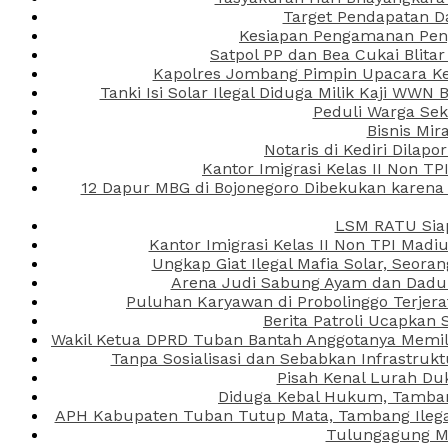
Target Pendapatan D
Kesiapan Pengamanan Peng
Satpol PP dan Bea Cukai Blita
Kapolres Jombang Pimpin Upacara Ken
Tanki Isi Solar Ilegal Diduga Milik Kaji WW
Peduli Warga Se
Bisnis Mir
Notaris di Kediri Dila
Kantor Imigrasi Kelas II Non T
12 Dapur MBG di Bojonegoro Dibekukan karena
LSM RATU Siap
Kantor Imigrasi Kelas II Non TPI Mad
Ungkap Giat Ilegal Mafia Solar, Seor
Arena Judi Sabung Ayam dan Dadu C
Puluhan Karyawan di Probolinggo Terjera
Berita Patroli Ucapkan 
Wakil Ketua DPRD Tuban Bantah Anggotanya Memili
Tanpa Sosialisasi dan Sebabkan Infrastru
Pisah Kenal Lurah Du
Diduga Kebal Hukum, Tambang
APH Kabupaten Tuban Tutup Mata, Tambang Ilegal 
Tulungagung Ma