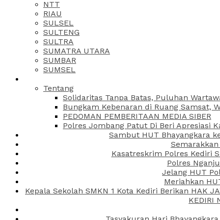
NTT
RIAU
SULSEL
SULTENG
SULTRA
SUMATRA UTARA
SUMBAR
SUMSEL
Tentang
Solidaritas Tanpa Batas, Puluhan Wartaw
Bungkam Kebenaran di Ruang Samsat, Wa
PEDOMAN PEMBERITAAN MEDIA SIBER
Polres Jombang Patut Di Beri Apresiasi K
Sambut HUT Bhayangkara ke-
Semarakkan H
Kasatreskrim Polres Kediri
Polres Nganju
Jelang HUT Pol
Meriahkan HUT
Kepala Sekolah SMKN 1 Kota Kediri Berikan HAK 
KEDIRI
Tasyakuran Hari Bhayangkara