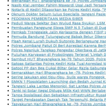
Meriahkan HUT Bhayangkara ke 79, Polres Jombang
Nasib Kiai Jember Fahim Mawardi Usai Jadi Tersan
Notaris di Kediri Dilaporkan ke Polres Kediri Kot
Oknum Dokter belum lulus Specialis, tangani Pasi
PEDOMAN PEMBERITAAN MEDIA SIBER
Peduli Warga Sekitar Dan Wujud Rasa Syukur, LS
Pembuatan Panggung Siswa SMP N 5 Tuban di Duga
Pemkab Trenggalek Jalin Kerjasama dengan FISIP 
Pemuda Bandung Tulungagung Babak Belur Dikeroy
Pisah Kenal Lurah Dukuh Sutorejo Berlangsung Har
Polres Jombang Patut Di Beri Apresiasi Karena Berh
Polres Nganjuk Tangkap Pengedar Okerbaya di Jatika
Puluhan Karyawan di Probolinggo Terjerat ‘Lintah 
Sambut HUT Bhayangkara ke-79 Tahun 2025, Polres
Satpas Satlantas Polres Kediri Kota Tuai Apresias
Satpol PP dan Bea Cukai Blitar Gelar Razia Gabung
Semarakkan Hari Bhayangkara ke -79, Polres Kedir
Sering lakukan aksi tipu-tipu, Sulis warga Ponggok 
SMKN 1 Plosoklaten Launching dan Bedah Jurnal Ka
Tangani Laka Lantas Menonjol, Sat Lantas Polres J
Tanki Isi Solar Ilegal Diduga Milik Kaji WWN Berl
Tanpa Sosialisasi dan Sebabkan Infrastruktur Rus
Target Pendapatan Daerah Tak Terpenuhi, Belanja
Tasyakuran Hari Bhayangkara ke -79, Polres Jom