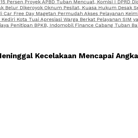
15 Persen Proyek APBD Tuban Mencuat, Komisi I DPRD Di
Belur Dikeroyok Oknum Pesilat, Kuasa Hukum Desak Sel
di Car Free Day Magetan Permudah Akses Pelayanan Keimi
s Kediri Kota Tuai Apresiasi Warga Berkat Pelayanan SIM
iaya Penitipan BPKB, Indomobil Finance Cabang Tuban Ba
 Meninggal Kecelakaan Mencapai Angk