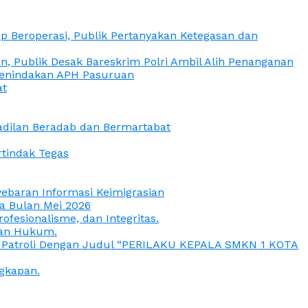
 Beroperasi, Publik Pertanyakan Ketegasan dan
, Publik Desak Bareskrim Polri Ambil Alih Penanganan
 Penindakan APH Pasuruan
at
eadilan Beradab dan Bermartabat
rtindak Tegas
yebaran Informasi Keimigrasian
da Bulan Mei 2026
esionalisme, dan Integritas.
uan Hukum.
a Patroli Dengan Judul “PERILAKU KEPALA SMKN 1 KOTA
gkapan.