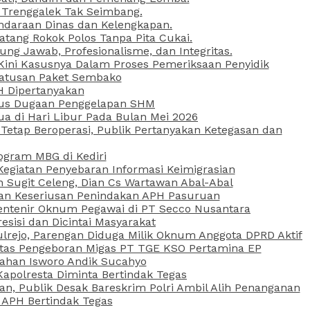
 Trenggalek Tak Seimbang.
daraan Dinas dan Kelengkapan.
atang Rokok Polos Tanpa Pita Cukai.
g Jawab, Profesionalisme, dan Integritas.
, Kini Kasusnya Dalam Proses Pemeriksaan Penyidik
Ratusan Paket Sembako
PH Dipertanyakan
Kasus Dugaan Penggelapan SHM
ua di Hari Libur Pada Bulan Mei 2026
etap Beroperasi, Publik Pertanyakan Ketegasan dan
ogram MBG di Kediri
Kegiatan Penyebaran Informasi Keimigrasian
n Sugit Celeng, Dian Cs Wartawan Abal-Abal
akan Keseriusan Penindakan APH Pasuruan
 Rentenir Oknum Pegawai di PT Secco Nusantara
esisi dan Dicintai Masyarakat
lrejo, Parengan Diduga Milik Oknum Anggota DPRD Aktif
vitas Pengeboran Migas PT TGE KSO Pertamina EP
sahan Isworo Andik Sucahyo
apolresta Diminta Bertindak Tegas
n, Publik Desak Bareskrim Polri Ambil Alih Penanganan
 APH Bertindak Tegas