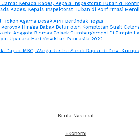
n Camat Kepada Kades, Kepala Inspektorat Tuban di Konf
ada Kades, Kepala Inspektorat Tuban di Konfirmasi Memi
l, Tokoh Agama Desak APH Bertindak Tegas
Dikeroyok Hingga Babak Belur oleh Komplotan Sugit Celen
nto Anggota Binmas Polsek Sumbergempol Di Pimpin La
in Upacara Hari Kesaktian Pancasila 2022
ki Dapur MBG, Warga Justru Soroti Dapur di Desa Kumpul
Berita Nasional
Ekonomi