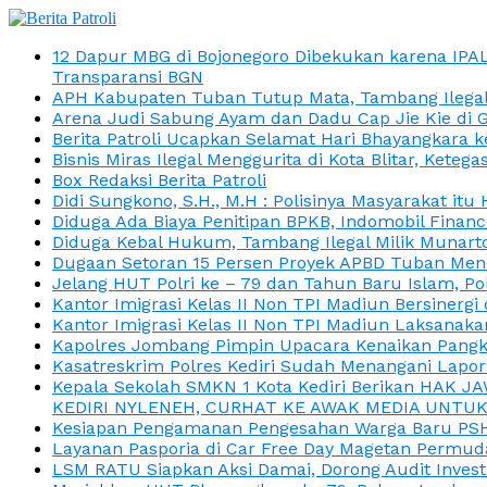
12 Dapur MBG di Bojonegoro Dibekukan karena IPA
Transparansi BGN
APH Kabupaten Tuban Tutup Mata, Tambang Ilegal M
Arena Judi Sabung Ayam dan Dadu Cap Jie Kie di 
Berita Patroli Ucapkan Selamat Hari Bhayangkara k
Bisnis Miras Ilegal Menggurita di Kota Blitar, Kete
Box Redaksi Berita Patroli
Didi Sungkono, S.H., M.H : Polisinya Masyarakat 
Diduga Ada Biaya Penitipan BPKB, Indomobil Finan
Diduga Kebal Hukum, Tambang Ilegal Milik Munarto
Dugaan Setoran 15 Persen Proyek APBD Tuban Menc
Jelang HUT Polri ke – 79 dan Tahun Baru Islam, P
Kantor Imigrasi Kelas II Non TPI Madiun Bersiner
Kantor Imigrasi Kelas II Non TPI Madiun Laksanaka
Kapolres Jombang Pimpin Upacara Kenaikan Pangkat
Kasatreskrim Polres Kediri Sudah Menangani Lapo
Kepala Sekolah SMKN 1 Kota Kediri Berikan HAK 
KEDIRI NYLENEH, CURHAT KE AWAK MEDIA UNTUK 
Kesiapan Pengamanan Pengesahan Warga Baru PSHT
Layanan Pasporia di Car Free Day Magetan Permud
LSM RATU Siapkan Aksi Damai, Dorong Audit Invest