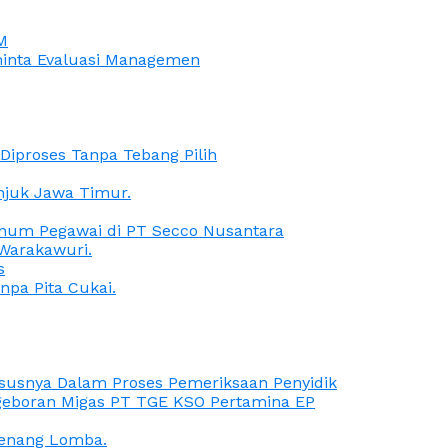
M
iminta Evaluasi Managemen
iproses Tanpa Tebang Pilih
anjuk Jawa Timur.
Oknum Pegawai di PT Secco Nusantara
Warakawuri.
s
npa Pita Cukai.
Kasusnya Dalam Proses Pemeriksaan Penyidik
ngeboran Migas PT TGE KSO Pertamina EP
menang Lomba.