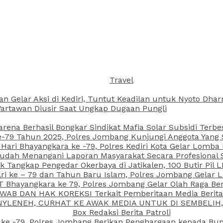
Travel
an Gelar Aksi di Kediri, Tuntut Keadilan untuk Nyoto Dh
rtawan Diusir Saat Ungkap Dugaan Pungli
arena Berhasil Bongkar Sindikat Mafia Solar Subsidi Terb
79 Tahun 2025, Polres Jombang Kunjungi Anggota Yang Sa
ari Bhayangkara ke -79, Polres Kediri Kota Gelar Lomba
 Sudah Menangani Laporan Masyarakat Secara Profesiona
k Tangkap Pengedar Okerbaya di Jatikalen, 100 Butir Pil L
ri ke – 79 dan Tahun Baru Islam, Polres Jombang Gelar 
 Bhayangkara ke 79, Polres Jombang Gelar Olah Raga Be
JAWAB DAN HAK KOREKSI Terkait Pemberitaan Media Beri
 NYLENEH, CURHAT KE AWAK MEDIA UNTUK DI SEMBELIH,
Box Redaksi Berita Patroli
 ke -79, Polres Jombang Berikan Penghargaan kepada B