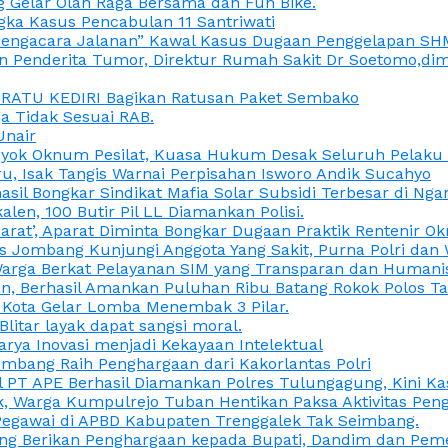
 Gelar Olah Raga Bersama dan Fun Bike.
gka Kasus Pencabulan 11 Santriwati
a, “Pengacara Jalanan” Kawal Kasus Dugaan Penggelapan SH
en Penderita Tumor, Direktur Rumah Sakit Dr Soetomo,d
M RATU KEDIRI Bagikan Ratusan Paket Sembako
 Tidak Sesuai RAB.
Unair
ok Oknum Pesilat, Kuasa Hukum Desak Seluruh Pelaku D
u, Isak Tangis Warnai Perpisahan Isworo Andik Sucahyo
asil Bongkar Sindikat Mafia Solar Subsidi Terbesar di Ng
len, 100 Butir Pil LL Diamankan Polisi.
Darat’, Aparat Diminta Bongkar Dugaan Praktik Rentenir 
 Jombang Kunjungi Anggota Yang Sakit, Purna Polri dan 
i Warga Berkat Pelayanan SIM yang Transparan dan Humani
an, Berhasil Amankan Puluhan Ribu Batang Rokok Polos Ta
i Kota Gelar Lomba Menembak 3 Pilar.
Blitar layak dapat sangsi moral.
rya Inovasi menjadi Kekayaan Intelektual
ombang Raih Penghargaan dari Kakorlantas Polri
abel PT APE Berhasil Diamankan Polres Tulungagung, Kini 
ak, Warga Kumpulrejo Tuban Hentikan Paksa Aktivitas Pe
 Pegawai di APBD Kabupaten Trenggalek Tak Seimbang.
bang Berikan Penghargaan kepada Bupati, Dandim dan Pe