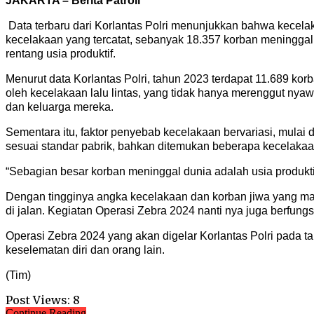
JAKARTA – Berita Patroli
Data terbaru dari Korlantas Polri menunjukkan bahwa kecela
kecelakaan yang tercatat, sebanyak 18.357 korban meningga
rentang usia produktif.
Menurut data Korlantas Polri, tahun 2023 terdapat 11.689 ko
oleh kecelakaan lalu lintas, yang tidak hanya merenggut ny
dan keluarga mereka.
Sementara itu, faktor penyebab kecelakaan bervariasi, mulai 
sesuai standar pabrik, bahkan ditemukan beberapa kecelaka
“Sebagian besar korban meninggal dunia adalah usia produktif
Dengan tingginya angka kecelakaan dan korban jiwa yang may
di jalan. Kegiatan Operasi Zebra 2024 nanti nya juga berfungs
Operasi Zebra 2024 yang akan digelar Korlantas Polri pada 
keselematan diri dan orang lain.
(Tim)
Post Views:
8
Continue Reading