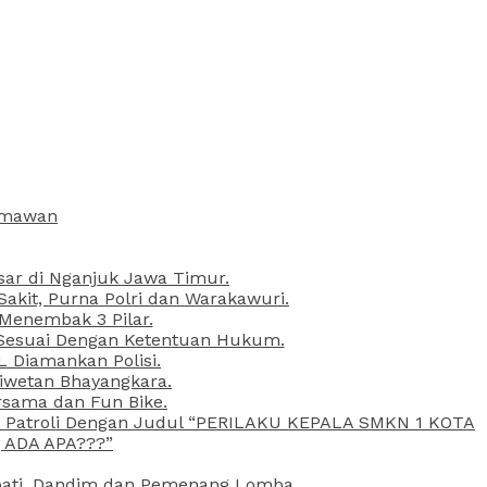
armawan
esar di Nganjuk Jawa Timur.
kit, Purna Polri dan Warakawuri.
 Menembak 3 Pilar.
l Sesuai Dengan Ketentuan Hukum.
L Diamankan Polisi.
Liwetan Bhayangkara.
rsama dan Fun Bike.
ta Patroli Dengan Judul “PERILAKU KEPALA SMKN 1 KOTA
 ADA APA???”
upati, Dandim dan Pemenang Lomba.