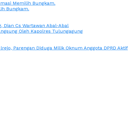
irmasi Memilih Bungkam.
lih Bungkam.
g, Dian Cs Wartawan Abal-Abal
ngsung Oleh Kapolres Tulungagung
rejo, Parengan Diduga Milik Oknum Anggota DPRD Aktif