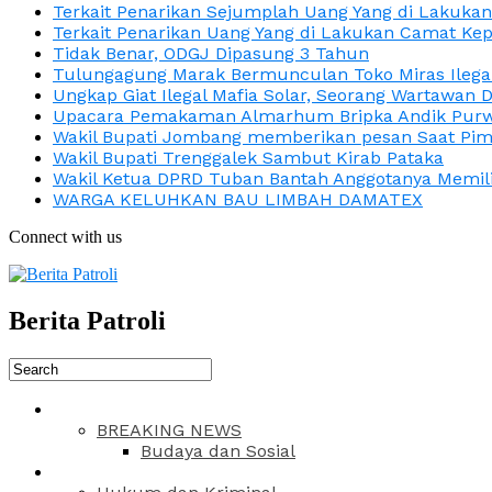
Terkait Penarikan Sejumplah Uang Yang di Lakuka
Terkait Penarikan Uang Yang di Lakukan Camat Kep
Tidak Benar, ODGJ Dipasung 3 Tahun
Tulungagung Marak Bermunculan Toko Miras Ilega
Ungkap Giat Ilegal Mafia Solar, Seorang Wartawan 
Upacara Pemakaman Almarhum Bripka Andik Purwa
Wakil Bupati Jombang memberikan pesan Saat Pimp
Wakil Bupati Trenggalek Sambut Kirab Pataka
Wakil Ketua DPRD Tuban Bantah Anggotanya Memili
WARGA KELUHKAN BAU LIMBAH DAMATEX
Connect with us
Berita Patroli
BREAKING NEWS
Budaya dan Sosial