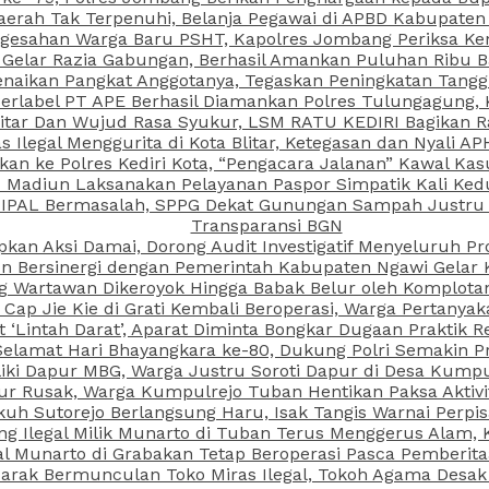
aerah Tak Terpenuhi, Belanja Pegawai di APBD Kabupaten
esahan Warga Baru PSHT, Kapolres Jombang Periksa Ken
r Gelar Razia Gabungan, Berhasil Amankan Puluhan Ribu B
aikan Pangkat Anggotanya, Tegaskan Peningkatan Tanggun
N Berlabel PT APE Berhasil Diamankan Polres Tulungagung
kitar Dan Wujud Rasa Syukur, LSM RATU KEDIRI Bagikan 
as Ilegal Menggurita di Kota Blitar, Ketegasan dan Nyali A
porkan ke Polres Kediri Kota, “Pengacara Jalanan” Kawal 
PI Madiun Laksanakan Pelayanan Paspor Simpatik Kali Ked
 IPAL Bermasalah, SPPG Dekat Gunungan Sampah Justru T
Transparansi BGN
kan Aksi Damai, Dorong Audit Investigatif Menyeluruh Pr
iun Bersinergi dengan Pemerintah Kabupaten Ngawi Gelar 
ang Wartawan Dikeroyok Hingga Babak Belur oleh Komplota
ap Jie Kie di Grati Kembali Beroperasi, Warga Pertany
t ‘Lintah Darat’, Aparat Diminta Bongkar Dugaan Praktik
Selamat Hari Bhayangkara ke-80, Dukung Polri Semakin Pr
ki Dapur MBG, Warga Justru Soroti Dapur di Desa Kumpu
ktur Rusak, Warga Kumpulrejo Tuban Hentikan Paksa Akti
kuh Sutorejo Berlangsung Haru, Isak Tangis Warnai Perpi
 Ilegal Milik Munarto di Tuban Terus Menggerus Alam, K
Munarto di Grabakan Tetap Beroperasi Pasca Pemberitaa
rak Bermunculan Toko Miras Ilegal, Tokoh Agama Desak