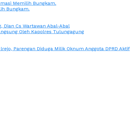
irmasi Memilih Bungkam.
lih Bungkam.
g, Dian Cs Wartawan Abal-Abal
ngsung Oleh Kapolres Tulungagung
rejo, Parengan Diduga Milik Oknum Anggota DPRD Aktif