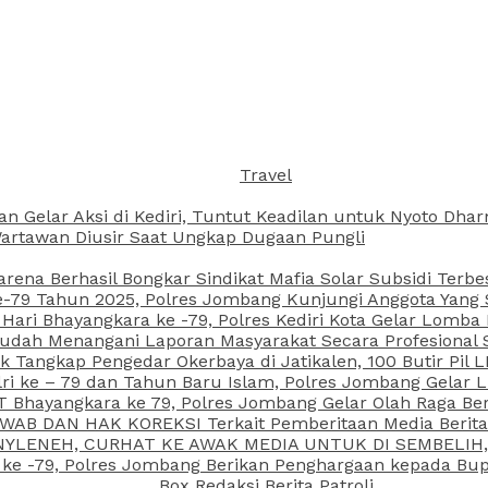
Travel
an Gelar Aksi di Kediri, Tuntut Keadilan untuk Nyoto Dh
rtawan Diusir Saat Ungkap Dugaan Pungli
arena Berhasil Bongkar Sindikat Mafia Solar Subsidi Terb
79 Tahun 2025, Polres Jombang Kunjungi Anggota Yang Sa
ari Bhayangkara ke -79, Polres Kediri Kota Gelar Lomba
 Sudah Menangani Laporan Masyarakat Secara Profesiona
k Tangkap Pengedar Okerbaya di Jatikalen, 100 Butir Pil L
ri ke – 79 dan Tahun Baru Islam, Polres Jombang Gelar 
 Bhayangkara ke 79, Polres Jombang Gelar Olah Raga Be
JAWAB DAN HAK KOREKSI Terkait Pemberitaan Media Beri
 NYLENEH, CURHAT KE AWAK MEDIA UNTUK DI SEMBELIH,
 ke -79, Polres Jombang Berikan Penghargaan kepada B
Box Redaksi Berita Patroli