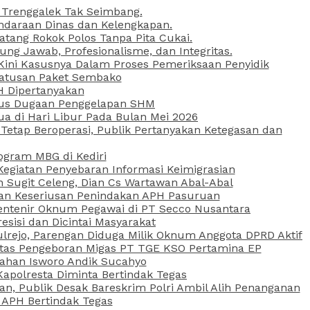
 Trenggalek Tak Seimbang.
daraan Dinas dan Kelengkapan.
atang Rokok Polos Tanpa Pita Cukai.
g Jawab, Profesionalisme, dan Integritas.
, Kini Kasusnya Dalam Proses Pemeriksaan Penyidik
Ratusan Paket Sembako
PH Dipertanyakan
Kasus Dugaan Penggelapan SHM
ua di Hari Libur Pada Bulan Mei 2026
etap Beroperasi, Publik Pertanyakan Ketegasan dan
ogram MBG di Kediri
Kegiatan Penyebaran Informasi Keimigrasian
n Sugit Celeng, Dian Cs Wartawan Abal-Abal
akan Keseriusan Penindakan APH Pasuruan
 Rentenir Oknum Pegawai di PT Secco Nusantara
esisi dan Dicintai Masyarakat
lrejo, Parengan Diduga Milik Oknum Anggota DPRD Aktif
vitas Pengeboran Migas PT TGE KSO Pertamina EP
sahan Isworo Andik Sucahyo
apolresta Diminta Bertindak Tegas
n, Publik Desak Bareskrim Polri Ambil Alih Penanganan
 APH Bertindak Tegas