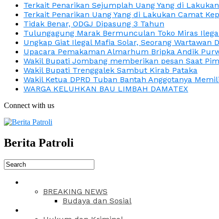
Terkait Penarikan Sejumplah Uang Yang di Lakuka
Terkait Penarikan Uang Yang di Lakukan Camat Kep
Tidak Benar, ODGJ Dipasung 3 Tahun
Tulungagung Marak Bermunculan Toko Miras Ilega
Ungkap Giat Ilegal Mafia Solar, Seorang Wartawan 
Upacara Pemakaman Almarhum Bripka Andik Purwa
Wakil Bupati Jombang memberikan pesan Saat Pimp
Wakil Bupati Trenggalek Sambut Kirab Pataka
Wakil Ketua DPRD Tuban Bantah Anggotanya Memili
WARGA KELUHKAN BAU LIMBAH DAMATEX
Connect with us
Berita Patroli
BREAKING NEWS
Budaya dan Sosial