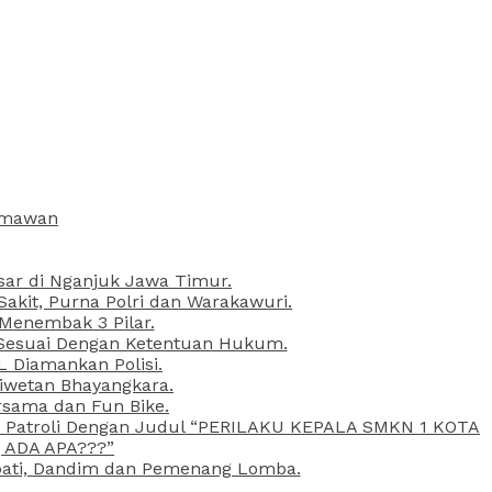
armawan
esar di Nganjuk Jawa Timur.
kit, Purna Polri dan Warakawuri.
 Menembak 3 Pilar.
l Sesuai Dengan Ketentuan Hukum.
L Diamankan Polisi.
Liwetan Bhayangkara.
rsama dan Fun Bike.
ta Patroli Dengan Judul “PERILAKU KEPALA SMKN 1 KOTA
 ADA APA???”
upati, Dandim dan Pemenang Lomba.