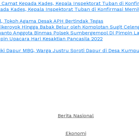
n Camat Kepada Kades, Kepala Inspektorat Tuban di Konf
ada Kades, Kepala Inspektorat Tuban di Konfirmasi Memi
l, Tokoh Agama Desak APH Bertindak Tegas
Dikeroyok Hingga Babak Belur oleh Komplotan Sugit Celen
nto Anggota Binmas Polsek Sumbergempol Di Pimpin La
in Upacara Hari Kesaktian Pancasila 2022
ki Dapur MBG, Warga Justru Soroti Dapur di Desa Kumpul
Berita Nasional
Ekonomi