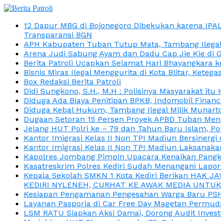
12 Dapur MBG di Bojonegoro Dibekukan karena IPA
Transparansi BGN
APH Kabupaten Tuban Tutup Mata, Tambang Ilegal M
Arena Judi Sabung Ayam dan Dadu Cap Jie Kie di 
Berita Patroli Ucapkan Selamat Hari Bhayangkara k
Bisnis Miras Ilegal Menggurita di Kota Blitar, Kete
Box Redaksi Berita Patroli
Didi Sungkono, S.H., M.H : Polisinya Masyarakat 
Diduga Ada Biaya Penitipan BPKB, Indomobil Finan
Diduga Kebal Hukum, Tambang Ilegal Milik Munarto
Dugaan Setoran 15 Persen Proyek APBD Tuban Menc
Jelang HUT Polri ke – 79 dan Tahun Baru Islam, P
Kantor Imigrasi Kelas II Non TPI Madiun Bersiner
Kantor Imigrasi Kelas II Non TPI Madiun Laksanaka
Kapolres Jombang Pimpin Upacara Kenaikan Pangkat
Kasatreskrim Polres Kediri Sudah Menangani Lapo
Kepala Sekolah SMKN 1 Kota Kediri Berikan HAK 
KEDIRI NYLENEH, CURHAT KE AWAK MEDIA UNTUK 
Kesiapan Pengamanan Pengesahan Warga Baru PSHT
Layanan Pasporia di Car Free Day Magetan Permud
LSM RATU Siapkan Aksi Damai, Dorong Audit Invest