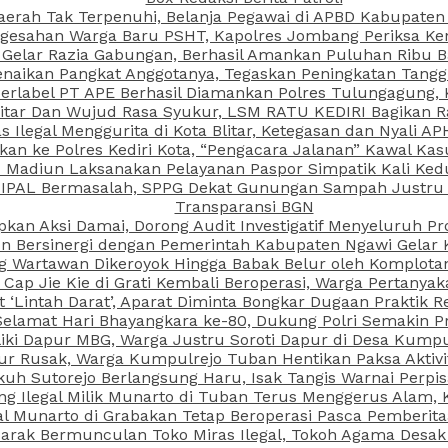
aerah Tak Terpenuhi, Belanja Pegawai di APBD Kabupaten
esahan Warga Baru PSHT, Kapolres Jombang Periksa Ken
r Gelar Razia Gabungan, Berhasil Amankan Puluhan Ribu B
aikan Pangkat Anggotanya, Tegaskan Peningkatan Tanggun
N Berlabel PT APE Berhasil Diamankan Polres Tulungagung
kitar Dan Wujud Rasa Syukur, LSM RATU KEDIRI Bagikan 
as Ilegal Menggurita di Kota Blitar, Ketegasan dan Nyali A
porkan ke Polres Kediri Kota, “Pengacara Jalanan” Kawal 
PI Madiun Laksanakan Pelayanan Paspor Simpatik Kali Ked
 IPAL Bermasalah, SPPG Dekat Gunungan Sampah Justru T
Transparansi BGN
kan Aksi Damai, Dorong Audit Investigatif Menyeluruh Pr
iun Bersinergi dengan Pemerintah Kabupaten Ngawi Gelar 
ang Wartawan Dikeroyok Hingga Babak Belur oleh Komplota
ap Jie Kie di Grati Kembali Beroperasi, Warga Pertany
t ‘Lintah Darat’, Aparat Diminta Bongkar Dugaan Praktik
Selamat Hari Bhayangkara ke-80, Dukung Polri Semakin Pr
ki Dapur MBG, Warga Justru Soroti Dapur di Desa Kumpu
ktur Rusak, Warga Kumpulrejo Tuban Hentikan Paksa Akti
kuh Sutorejo Berlangsung Haru, Isak Tangis Warnai Perpi
 Ilegal Milik Munarto di Tuban Terus Menggerus Alam, K
Munarto di Grabakan Tetap Beroperasi Pasca Pemberitaa
rak Bermunculan Toko Miras Ilegal, Tokoh Agama Desak