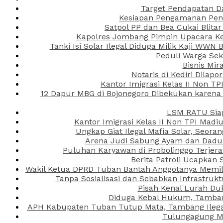
Target Pendapatan D
Kesiapan Pengamanan Peng
Satpol PP dan Bea Cukai Blita
Kapolres Jombang Pimpin Upacara Ken
Tanki Isi Solar Ilegal Diduga Milik Kaji WW
Peduli Warga Se
Bisnis Mir
Notaris di Kediri Dila
Kantor Imigrasi Kelas II Non T
12 Dapur MBG di Bojonegoro Dibekukan karena
LSM RATU Siap
Kantor Imigrasi Kelas II Non TPI Mad
Ungkap Giat Ilegal Mafia Solar, Seor
Arena Judi Sabung Ayam dan Dadu C
Puluhan Karyawan di Probolinggo Terjera
Berita Patroli Ucapkan 
Wakil Ketua DPRD Tuban Bantah Anggotanya Memili
Tanpa Sosialisasi dan Sebabkan Infrastru
Pisah Kenal Lurah Du
Diduga Kebal Hukum, Tambang
APH Kabupaten Tuban Tutup Mata, Tambang Ilegal 
Tulungagung Ma