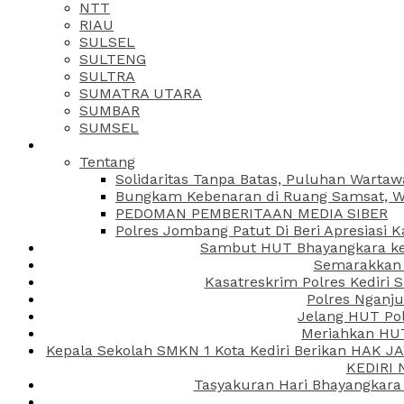
NTT
RIAU
SULSEL
SULTENG
SULTRA
SUMATRA UTARA
SUMBAR
SUMSEL
Tentang
Solidaritas Tanpa Batas, Puluhan Wartaw
Bungkam Kebenaran di Ruang Samsat, Wa
PEDOMAN PEMBERITAAN MEDIA SIBER
Polres Jombang Patut Di Beri Apresiasi K
Sambut HUT Bhayangkara ke-
Semarakkan H
Kasatreskrim Polres Kediri
Polres Nganju
Jelang HUT Pol
Meriahkan HUT
Kepala Sekolah SMKN 1 Kota Kediri Berikan HAK 
KEDIRI
Tasyakuran Hari Bhayangkara