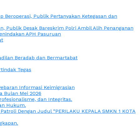
 Beroperasi, Publik Pertanyakan Ketegasan dan
, Publik Desak Bareskrim Polri Ambil Alih Penanganan
 Penindakan APH Pasuruan
at
eadilan Beradab dan Bermartabat
rtindak Tegas
yebaran Informasi Keimigrasian
da Bulan Mei 2026
esionalisme, dan Integritas.
uan Hukum.
a Patroli Dengan Judul “PERILAKU KEPALA SMKN 1 KOTA
gkapan.