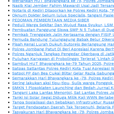
Meriahkan HUT Bhayangkara ke 79, Polres Jombang
Nasib Kiai Jember Fahim Mawardi Usai Jadi Tersan
Notaris di Kediri Dilaporkan ke Polres Kediri Kot
Oknum Dokter belum lulus Specialis, tangani Pasi
PEDOMAN PEMBERITAAN MEDIA SIBER
Peduli Warga Sekitar Dan Wujud Rasa Syukur, LS
Pembuatan Panggung Siswa SMP N 5 Tuban di Duga
Pemkab Trenggalek Jalin Kerjasama dengan FISIP 
Pemuda Bandung Tulungagung Babak Belur Dikeroy
Pisah Kenal Lurah Dukuh Sutorejo Berlangsung Har
Polres Jombang Patut Di Beri Apresiasi Karena Berh
Polres Nganjuk Tangkap Pengedar Okerbaya di Jatika
Puluhan Karyawan di Probolinggo Terjerat ‘Lintah 
Sambut HUT Bhayangkara ke-79 Tahun 2025, Polres
Satpas Satlantas Polres Kediri Kota Tuai Apresias
Satpol PP dan Bea Cukai Blitar Gelar Razia Gabung
Semarakkan Hari Bhayangkara ke -79, Polres Kedir
Sering lakukan aksi tipu-tipu, Sulis warga Ponggok 
SMKN 1 Plosoklaten Launching dan Bedah Jurnal Ka
Tangani Laka Lantas Menonjol, Sat Lantas Polres J
Tanki Isi Solar Ilegal Diduga Milik Kaji WWN Berl
Tanpa Sosialisasi dan Sebabkan Infrastruktur Rus
Target Pendapatan Daerah Tak Terpenuhi, Belanja
Tasyakuran Hari Bhayangkara ke -79, Polres Jom