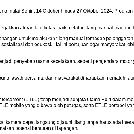
g mulai Senin, 14 Oktober hingga 27 Oktober 2024. Program ini
gakkan aturan lalu lintas, baik melalui tilang manual maupun t
wenangan untuk melakukan tilang manual terhadap pelanggaran-
osialisasi dan edukasi. Hal ini bertujuan agar masyarakat leb
njadi penyebab utama kecelakaan, seperti pengendara motor y
gung jawab bersama, dan masyarakat diharapkan mematuhi atur
nforcement (ETLE) tetap menjadi senjata utama Polri dalam men
, ETLE mobile yang dibawa oleh petugas, serta ETLE portabel yan
 kamera dapat langsung dijatuhi tilang tanpa harus ada interak
malkan potensi benturan di lapangan.