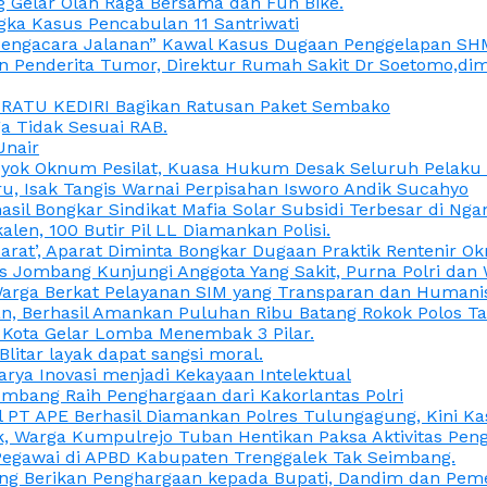
 Gelar Olah Raga Bersama dan Fun Bike.
gka Kasus Pencabulan 11 Santriwati
a, “Pengacara Jalanan” Kawal Kasus Dugaan Penggelapan SH
en Penderita Tumor, Direktur Rumah Sakit Dr Soetomo,d
M RATU KEDIRI Bagikan Ratusan Paket Sembako
 Tidak Sesuai RAB.
Unair
ok Oknum Pesilat, Kuasa Hukum Desak Seluruh Pelaku D
u, Isak Tangis Warnai Perpisahan Isworo Andik Sucahyo
asil Bongkar Sindikat Mafia Solar Subsidi Terbesar di Ng
len, 100 Butir Pil LL Diamankan Polisi.
Darat’, Aparat Diminta Bongkar Dugaan Praktik Rentenir 
 Jombang Kunjungi Anggota Yang Sakit, Purna Polri dan 
i Warga Berkat Pelayanan SIM yang Transparan dan Humani
an, Berhasil Amankan Puluhan Ribu Batang Rokok Polos Ta
i Kota Gelar Lomba Menembak 3 Pilar.
Blitar layak dapat sangsi moral.
rya Inovasi menjadi Kekayaan Intelektual
ombang Raih Penghargaan dari Kakorlantas Polri
abel PT APE Berhasil Diamankan Polres Tulungagung, Kini 
ak, Warga Kumpulrejo Tuban Hentikan Paksa Aktivitas Pe
 Pegawai di APBD Kabupaten Trenggalek Tak Seimbang.
bang Berikan Penghargaan kepada Bupati, Dandim dan Pe