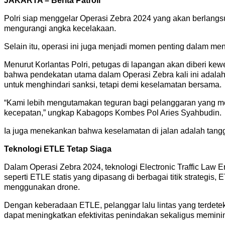
JAKARTA – Berita Patroli
Polri siap menggelar Operasi Zebra 2024 yang akan berlangsun
mengurangi angka kecelakaan.
Selain itu, operasi ini juga menjadi momen penting dalam mene
Menurut Korlantas Polri, petugas di lapangan akan diberi ke
bahwa pendekatan utama dalam Operasi Zebra kali ini adalah s
untuk menghindari sanksi, tetapi demi keselamatan bersama.
“Kami lebih mengutamakan teguran bagi pelanggaran yang me
kecepatan,” ungkap Kabagops Kombes Pol Aries Syahbudin.
Ia juga menekankan bahwa keselamatan di jalan adalah tang
Teknologi ETLE Tetap Siaga
Dalam Operasi Zebra 2024, teknologi Electronic Traffic Law E
seperti ETLE statis yang dipasang di berbagai titik strategis
menggunakan drone.
Dengan keberadaan ETLE, pelanggar lalu lintas yang terdeteksi
dapat meningkatkan efektivitas penindakan sekaligus memini