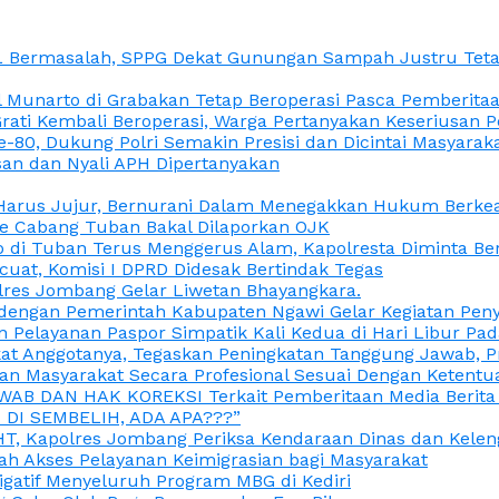
L Bermasalah, SPPG Dekat Gunungan Sampah Justru Tetap
unarto di Grabakan Tetap Beroperasi Pasca Pemberitaan
Grati Kembali Beroperasi, Warga Pertanyakan Keseriusan
e-80, Dukung Polri Semakin Presisi dan Dicintai Masyarak
gasan dan Nyali APH Dipertanyakan
itu Harus Jujur, Bernurani Dalam Menegakkan Hukum Berk
ce Cabang Tuban Bakal Dilaporkan OJK
 di Tuban Terus Menggerus Alam, Kapolresta Diminta Be
uat, Komisi I DPRD Didesak Bertindak Tegas
olres Jombang Gelar Liwetan Bhayangkara.
gi dengan Pemerintah Kabupaten Ngawi Gelar Kegiatan Pen
n Pelayanan Paspor Simpatik Kali Kedua di Hari Libur Pa
 Anggotanya, Tegaskan Peningkatan Tanggung Jawab, Prof
ran Masyarakat Secara Profesional Sesuai Dengan Ketent
JAWAB DAN HAK KOREKSI Terkait Pemberitaan Media Berit
DI SEMBELIH, ADA APA???”
, Kapolres Jombang Periksa Kendaraan Dinas dan Kelen
ah Akses Pelayanan Keimigrasian bagi Masyarakat
igatif Menyeluruh Program MBG di Kediri