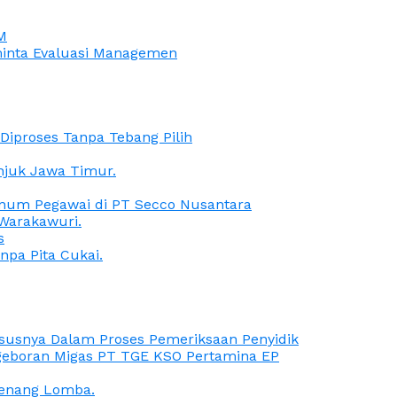
M
iminta Evaluasi Managemen
iproses Tanpa Tebang Pilih
anjuk Jawa Timur.
Oknum Pegawai di PT Secco Nusantara
Warakawuri.
s
npa Pita Cukai.
Kasusnya Dalam Proses Pemeriksaan Penyidik
ngeboran Migas PT TGE KSO Pertamina EP
menang Lomba.