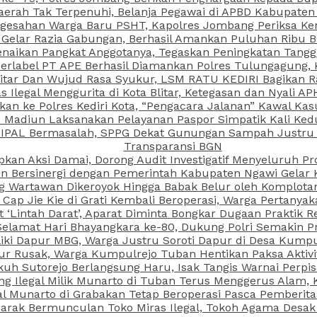
aerah Tak Terpenuhi, Belanja Pegawai di APBD Kabupaten
esahan Warga Baru PSHT, Kapolres Jombang Periksa Ken
r Gelar Razia Gabungan, Berhasil Amankan Puluhan Ribu B
aikan Pangkat Anggotanya, Tegaskan Peningkatan Tanggun
N Berlabel PT APE Berhasil Diamankan Polres Tulungagung
kitar Dan Wujud Rasa Syukur, LSM RATU KEDIRI Bagikan 
as Ilegal Menggurita di Kota Blitar, Ketegasan dan Nyali A
porkan ke Polres Kediri Kota, “Pengacara Jalanan” Kawal 
PI Madiun Laksanakan Pelayanan Paspor Simpatik Kali Ked
 IPAL Bermasalah, SPPG Dekat Gunungan Sampah Justru T
Transparansi BGN
kan Aksi Damai, Dorong Audit Investigatif Menyeluruh Pr
iun Bersinergi dengan Pemerintah Kabupaten Ngawi Gelar 
ang Wartawan Dikeroyok Hingga Babak Belur oleh Komplota
ap Jie Kie di Grati Kembali Beroperasi, Warga Pertany
t ‘Lintah Darat’, Aparat Diminta Bongkar Dugaan Praktik
Selamat Hari Bhayangkara ke-80, Dukung Polri Semakin Pr
ki Dapur MBG, Warga Justru Soroti Dapur di Desa Kumpu
ktur Rusak, Warga Kumpulrejo Tuban Hentikan Paksa Akti
kuh Sutorejo Berlangsung Haru, Isak Tangis Warnai Perpi
 Ilegal Milik Munarto di Tuban Terus Menggerus Alam, K
Munarto di Grabakan Tetap Beroperasi Pasca Pemberitaa
rak Bermunculan Toko Miras Ilegal, Tokoh Agama Desak