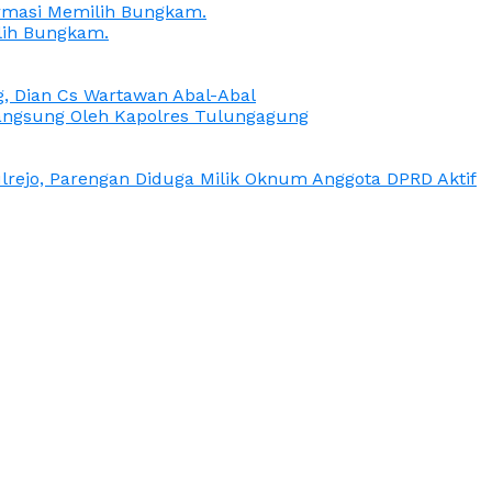
irmasi Memilih Bungkam.
lih Bungkam.
g, Dian Cs Wartawan Abal-Abal
ngsung Oleh Kapolres Tulungagung
rejo, Parengan Diduga Milik Oknum Anggota DPRD Aktif