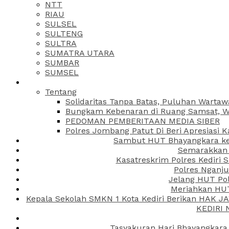
NTT
RIAU
SULSEL
SULTENG
SULTRA
SUMATRA UTARA
SUMBAR
SUMSEL
Tentang
Solidaritas Tanpa Batas, Puluhan Wartaw
Bungkam Kebenaran di Ruang Samsat, Wa
PEDOMAN PEMBERITAAN MEDIA SIBER
Polres Jombang Patut Di Beri Apresiasi K
Sambut HUT Bhayangkara ke-
Semarakkan H
Kasatreskrim Polres Kediri
Polres Nganju
Jelang HUT Pol
Meriahkan HUT
Kepala Sekolah SMKN 1 Kota Kediri Berikan HAK 
KEDIRI
Tasyakuran Hari Bhayangkara