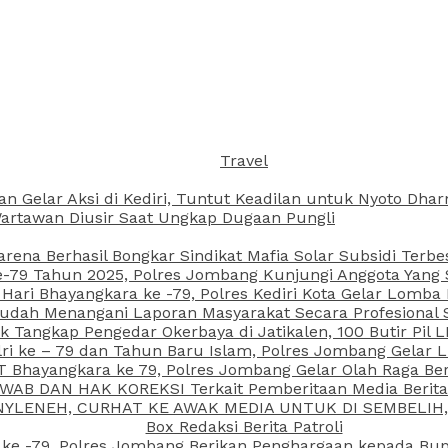
Travel
an Gelar Aksi di Kediri, Tuntut Keadilan untuk Nyoto Dh
rtawan Diusir Saat Ungkap Dugaan Pungli
arena Berhasil Bongkar Sindikat Mafia Solar Subsidi Terb
79 Tahun 2025, Polres Jombang Kunjungi Anggota Yang Sa
ari Bhayangkara ke -79, Polres Kediri Kota Gelar Lomba
 Sudah Menangani Laporan Masyarakat Secara Profesiona
k Tangkap Pengedar Okerbaya di Jatikalen, 100 Butir Pil L
ri ke – 79 dan Tahun Baru Islam, Polres Jombang Gelar 
 Bhayangkara ke 79, Polres Jombang Gelar Olah Raga Be
JAWAB DAN HAK KOREKSI Terkait Pemberitaan Media Beri
 NYLENEH, CURHAT KE AWAK MEDIA UNTUK DI SEMBELIH,
Box Redaksi Berita Patroli
 ke -79, Polres Jombang Berikan Penghargaan kepada B