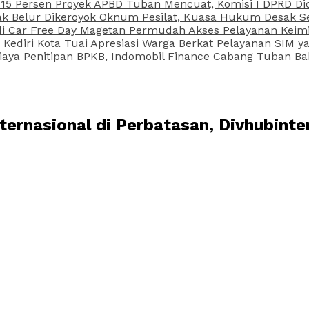
15 Persen Proyek APBD Tuban Mencuat, Komisi I DPRD Di
Belur Dikeroyok Oknum Pesilat, Kuasa Hukum Desak Sel
di Car Free Day Magetan Permudah Akses Pelayanan Keimi
s Kediri Kota Tuai Apresiasi Warga Berkat Pelayanan SIM
iaya Penitipan BPKB, Indomobil Finance Cabang Tuban Ba
ernasional di Perbatasan, Divhubinter