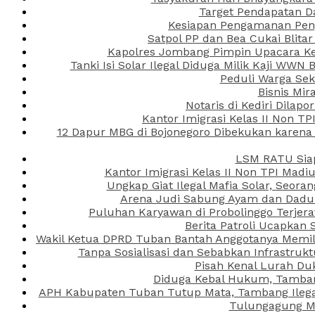
Target Pendapatan D
Kesiapan Pengamanan Peng
Satpol PP dan Bea Cukai Blita
Kapolres Jombang Pimpin Upacara Ken
Tanki Isi Solar Ilegal Diduga Milik Kaji WW
Peduli Warga Se
Bisnis Mir
Notaris di Kediri Dila
Kantor Imigrasi Kelas II Non T
12 Dapur MBG di Bojonegoro Dibekukan karena
LSM RATU Siap
Kantor Imigrasi Kelas II Non TPI Mad
Ungkap Giat Ilegal Mafia Solar, Seor
Arena Judi Sabung Ayam dan Dadu C
Puluhan Karyawan di Probolinggo Terjera
Berita Patroli Ucapkan 
Wakil Ketua DPRD Tuban Bantah Anggotanya Memili
Tanpa Sosialisasi dan Sebabkan Infrastru
Pisah Kenal Lurah Du
Diduga Kebal Hukum, Tambang
APH Kabupaten Tuban Tutup Mata, Tambang Ilegal 
Tulungagung Ma