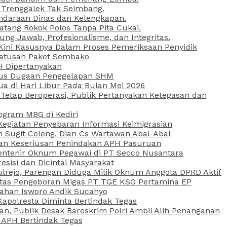
 Trenggalek Tak Seimbang.
daraan Dinas dan Kelengkapan.
atang Rokok Polos Tanpa Pita Cukai.
g Jawab, Profesionalisme, dan Integritas.
, Kini Kasusnya Dalam Proses Pemeriksaan Penyidik
Ratusan Paket Sembako
PH Dipertanyakan
Kasus Dugaan Penggelapan SHM
ua di Hari Libur Pada Bulan Mei 2026
etap Beroperasi, Publik Pertanyakan Ketegasan dan
ogram MBG di Kediri
Kegiatan Penyebaran Informasi Keimigrasian
n Sugit Celeng, Dian Cs Wartawan Abal-Abal
akan Keseriusan Penindakan APH Pasuruan
 Rentenir Oknum Pegawai di PT Secco Nusantara
esisi dan Dicintai Masyarakat
lrejo, Parengan Diduga Milik Oknum Anggota DPRD Aktif
vitas Pengeboran Migas PT TGE KSO Pertamina EP
sahan Isworo Andik Sucahyo
apolresta Diminta Bertindak Tegas
n, Publik Desak Bareskrim Polri Ambil Alih Penanganan
 APH Bertindak Tegas