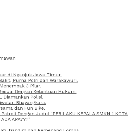
armawan
esar di Nganjuk Jawa Timur.
kit, Purna Polri dan Warakawuri.
 Menembak 3 Pilar.
l Sesuai Dengan Ketentuan Hukum.
L Diamankan Polisi.
Liwetan Bhayangkara.
rsama dan Fun Bike.
ta Patroli Dengan Judul “PERILAKU KEPALA SMKN 1 KOTA
 ADA APA???”
upati, Dandim dan Pemenang Lomba.