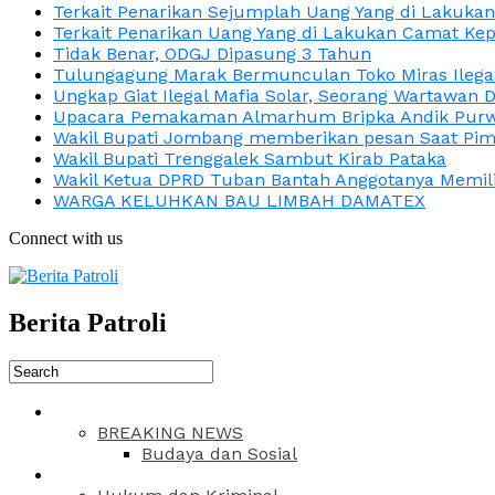
Terkait Penarikan Sejumplah Uang Yang di Lakuka
Terkait Penarikan Uang Yang di Lakukan Camat Kep
Tidak Benar, ODGJ Dipasung 3 Tahun
Tulungagung Marak Bermunculan Toko Miras Ilega
Ungkap Giat Ilegal Mafia Solar, Seorang Wartawan 
Upacara Pemakaman Almarhum Bripka Andik Purwa
Wakil Bupati Jombang memberikan pesan Saat Pimp
Wakil Bupati Trenggalek Sambut Kirab Pataka
Wakil Ketua DPRD Tuban Bantah Anggotanya Memili
WARGA KELUHKAN BAU LIMBAH DAMATEX
Connect with us
Berita Patroli
BREAKING NEWS
Budaya dan Sosial