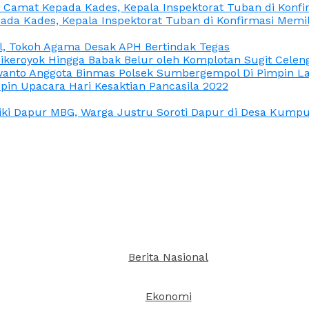
n Camat Kepada Kades, Kepala Inspektorat Tuban di Konf
ada Kades, Kepala Inspektorat Tuban di Konfirmasi Memi
l, Tokoh Agama Desak APH Bertindak Tegas
Dikeroyok Hingga Babak Belur oleh Komplotan Sugit Celen
nto Anggota Binmas Polsek Sumbergempol Di Pimpin La
in Upacara Hari Kesaktian Pancasila 2022
ki Dapur MBG, Warga Justru Soroti Dapur di Desa Kumpul
Berita Nasional
Ekonomi