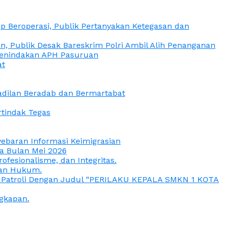
 Beroperasi, Publik Pertanyakan Ketegasan dan
, Publik Desak Bareskrim Polri Ambil Alih Penanganan
 Penindakan APH Pasuruan
at
eadilan Beradab dan Bermartabat
rtindak Tegas
yebaran Informasi Keimigrasian
da Bulan Mei 2026
esionalisme, dan Integritas.
uan Hukum.
a Patroli Dengan Judul “PERILAKU KEPALA SMKN 1 KOTA
gkapan.