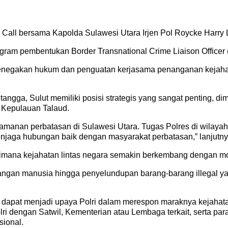
y Call bersama Kapolda Sulawesi Utara Irjen Pol Roycke Harry L
ogram pembentukan Border Transnational Crime Liaison Office
penegakan hukum dan penguatan kerjasama penanganan kejahata
angga, Sulut memiliki posisi strategis yang sangat penting, 
s Kepulauan Talaud.
manan perbatasan di Sulawesi Utara. Tugas Polres di wilayah
enjaga hubungan baik dengan masyarakat perbatasan,” lanjutny
, dimana kejahatan lintas negara semakin berkembang dengan 
angan manusia hingga penyelundupan barang-barang illegal ya
pat menjadi upaya Polri dalam merespon maraknya kejahatan t
i dengan Satwil, Kementerian atau Lembaga terkait, serta pa
ional.