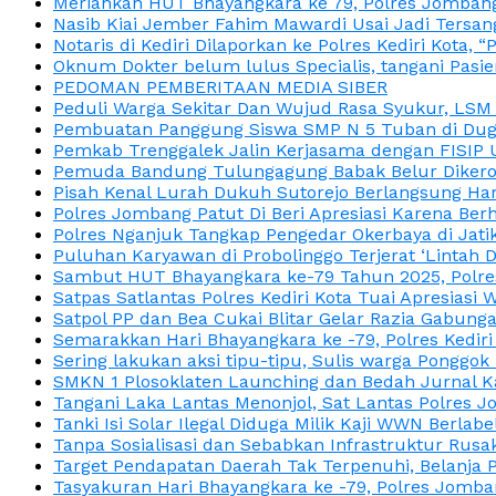
Meriahkan HUT Bhayangkara ke 79, Polres Jombang
Nasib Kiai Jember Fahim Mawardi Usai Jadi Tersan
Notaris di Kediri Dilaporkan ke Polres Kediri Kot
Oknum Dokter belum lulus Specialis, tangani Pasi
PEDOMAN PEMBERITAAN MEDIA SIBER
Peduli Warga Sekitar Dan Wujud Rasa Syukur, LS
Pembuatan Panggung Siswa SMP N 5 Tuban di Duga
Pemkab Trenggalek Jalin Kerjasama dengan FISIP 
Pemuda Bandung Tulungagung Babak Belur Dikeroy
Pisah Kenal Lurah Dukuh Sutorejo Berlangsung Har
Polres Jombang Patut Di Beri Apresiasi Karena Berh
Polres Nganjuk Tangkap Pengedar Okerbaya di Jatika
Puluhan Karyawan di Probolinggo Terjerat ‘Lintah 
Sambut HUT Bhayangkara ke-79 Tahun 2025, Polres
Satpas Satlantas Polres Kediri Kota Tuai Apresias
Satpol PP dan Bea Cukai Blitar Gelar Razia Gabung
Semarakkan Hari Bhayangkara ke -79, Polres Kedir
Sering lakukan aksi tipu-tipu, Sulis warga Ponggok 
SMKN 1 Plosoklaten Launching dan Bedah Jurnal Ka
Tangani Laka Lantas Menonjol, Sat Lantas Polres J
Tanki Isi Solar Ilegal Diduga Milik Kaji WWN Berl
Tanpa Sosialisasi dan Sebabkan Infrastruktur Rus
Target Pendapatan Daerah Tak Terpenuhi, Belanja
Tasyakuran Hari Bhayangkara ke -79, Polres Jom