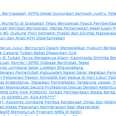
L Bermasalah, SPPG Dekat Gunungan Sampah Justru Tetap
unarto di Grabakan Tetap Beroperasi Pasca Pemberitaan
Grati Kembali Beroperasi, Warga Pertanyakan Keseriusan
e-80, Dukung Polri Semakin Presisi dan Dicintai Masyarak
gasan dan Nyali APH Dipertanyakan
itu Harus Jujur, Bernurani Dalam Menegakkan Hukum Berk
ce Cabang Tuban Bakal Dilaporkan OJK
 di Tuban Terus Menggerus Alam, Kapolresta Diminta Be
uat, Komisi I DPRD Didesak Bertindak Tegas
olres Jombang Gelar Liwetan Bhayangkara.
gi dengan Pemerintah Kabupaten Ngawi Gelar Kegiatan Pen
n Pelayanan Paspor Simpatik Kali Kedua di Hari Libur Pa
 Anggotanya, Tegaskan Peningkatan Tanggung Jawab, Prof
ran Masyarakat Secara Profesional Sesuai Dengan Ketent
JAWAB DAN HAK KOREKSI Terkait Pemberitaan Media Berit
DI SEMBELIH, ADA APA???”
, Kapolres Jombang Periksa Kendaraan Dinas dan Kelen
ah Akses Pelayanan Keimigrasian bagi Masyarakat
igatif Menyeluruh Program MBG di Kediri