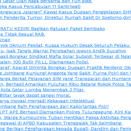
 Gelar Olah Raga Bersama dan Fun Bike.
gka Kasus Pencabulan 11 Santriwati
a, “Pengacara Jalanan” Kawal Kasus Dugaan Penggelapan SH
en Penderita Tumor, Direktur Rumah Sakit Dr Soetomo,d
M RATU KEDIRI Bagikan Ratusan Paket Sembako
 Tidak Sesuai RAB.
Unair
ok Oknum Pesilat, Kuasa Hukum Desak Seluruh Pelaku D
u, Isak Tangis Warnai Perpisahan Isworo Andik Sucahyo
asil Bongkar Sindikat Mafia Solar Subsidi Terbesar di Ng
len, 100 Butir Pil LL Diamankan Polisi.
Darat’, Aparat Diminta Bongkar Dugaan Praktik Rentenir 
 Jombang Kunjungi Anggota Yang Sakit, Purna Polri dan 
i Warga Berkat Pelayanan SIM yang Transparan dan Humani
an, Berhasil Amankan Puluhan Ribu Batang Rokok Polos Ta
i Kota Gelar Lomba Menembak 3 Pilar.
Blitar layak dapat sangsi moral.
rya Inovasi menjadi Kekayaan Intelektual
ombang Raih Penghargaan dari Kakorlantas Polri
abel PT APE Berhasil Diamankan Polres Tulungagung, Kini 
ak, Warga Kumpulrejo Tuban Hentikan Paksa Aktivitas Pe
 Pegawai di APBD Kabupaten Trenggalek Tak Seimbang.
bang Berikan Penghargaan kepada Bupati, Dandim dan Pe