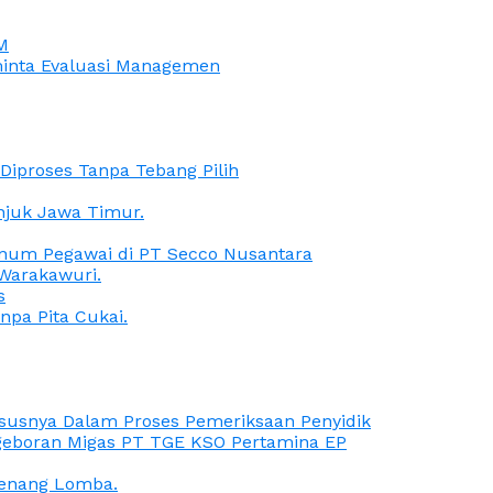
M
iminta Evaluasi Managemen
iproses Tanpa Tebang Pilih
anjuk Jawa Timur.
Oknum Pegawai di PT Secco Nusantara
Warakawuri.
s
npa Pita Cukai.
Kasusnya Dalam Proses Pemeriksaan Penyidik
ngeboran Migas PT TGE KSO Pertamina EP
menang Lomba.