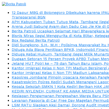
12 Dapur MBG di Bojonegoro Dibekukan karena IPA
Transparansi BGN
APH Kabupaten Tuban Tutup Mata, Tambang Ilegal M
Arena Judi Sabung Ayam dan Dadu Cap Jie Kie di 
Berita Patroli Ucapkan Selamat Hari Bhayangkara k
Bisnis Miras Ilegal Menggurita di Kota Blitar, Kete
Box Redaksi Berita Patroli
Didi Sungkono, S.H., M.H : Polisinya Masyarakat 
Diduga Ada Biaya Penitipan BPKB, Indomobil Finan
Diduga Kebal Hukum, Tambang Ilegal Milik Munarto
Dugaan Setoran 15 Persen Proyek APBD Tuban Menc
Jelang HUT Polri ke – 79 dan Tahun Baru Islam, P
Kantor Imigrasi Kelas II Non TPI Madiun Bersiner
Kantor Imigrasi Kelas II Non TPI Madiun Laksanaka
Kapolres Jombang Pimpin Upacara Kenaikan Pangkat
Kasatreskrim Polres Kediri Sudah Menangani Lapo
Kepala Sekolah SMKN 1 Kota Kediri Berikan HAK 
KEDIRI NYLENEH, CURHAT KE AWAK MEDIA UNTUK 
Kesiapan Pengamanan Pengesahan Warga Baru PSHT
Layanan Pasporia di Car Free Day Magetan Permud
LSM RATU Siapkan Aksi Damai, Dorong Audit Invest