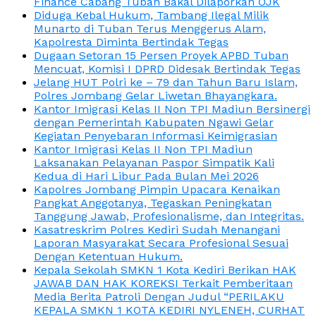
Finance Cabang Tuban Bakal Dilaporkan OJK
Diduga Kebal Hukum, Tambang Ilegal Milik
Munarto di Tuban Terus Menggerus Alam,
Kapolresta Diminta Bertindak Tegas
Dugaan Setoran 15 Persen Proyek APBD Tuban
Mencuat, Komisi I DPRD Didesak Bertindak Tegas
Jelang HUT Polri ke – 79 dan Tahun Baru Islam,
Polres Jombang Gelar Liwetan Bhayangkara.
Kantor Imigrasi Kelas II Non TPI Madiun Bersinergi
dengan Pemerintah Kabupaten Ngawi Gelar
Kegiatan Penyebaran Informasi Keimigrasian
Kantor Imigrasi Kelas II Non TPI Madiun
Laksanakan Pelayanan Paspor Simpatik Kali
Kedua di Hari Libur Pada Bulan Mei 2026
Kapolres Jombang Pimpin Upacara Kenaikan
Pangkat Anggotanya, Tegaskan Peningkatan
Tanggung Jawab, Profesionalisme, dan Integritas.
Kasatreskrim Polres Kediri Sudah Menangani
Laporan Masyarakat Secara Profesional Sesuai
Dengan Ketentuan Hukum.
Kepala Sekolah SMKN 1 Kota Kediri Berikan HAK
JAWAB DAN HAK KOREKSI Terkait Pemberitaan
Media Berita Patroli Dengan Judul “PERILAKU
KEPALA SMKN 1 KOTA KEDIRI NYLENEH, CURHAT