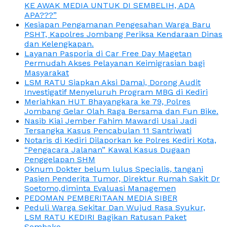
KE AWAK MEDIA UNTUK DI SEMBELIH, ADA
APA???”
Kesiapan Pengamanan Pengesahan Warga Baru
PSHT, Kapolres Jombang Periksa Kendaraan Dinas
dan Kelengkapan.
Layanan Pasporia di Car Free Day Magetan
Permudah Akses Pelayanan Keimigrasian bagi
Masyarakat
LSM RATU Siapkan Aksi Damai, Dorong Audit
Investigatif Menyeluruh Program MBG di Kediri
Meriahkan HUT Bhayangkara ke 79, Polres
Jombang Gelar Olah Raga Bersama dan Fun Bike.
Nasib Kiai Jember Fahim Mawardi Usai Jadi
Tersangka Kasus Pencabulan 11 Santriwati
Notaris di Kediri Dilaporkan ke Polres Kediri Kota,
“Pengacara Jalanan” Kawal Kasus Dugaan
Penggelapan SHM
Oknum Dokter belum lulus Specialis, tangani
Pasien Penderita Tumor, Direktur Rumah Sakit Dr
Soetomo,diminta Evaluasi Managemen
PEDOMAN PEMBERITAAN MEDIA SIBER
Peduli Warga Sekitar Dan Wujud Rasa Syukur,
LSM RATU KEDIRI Bagikan Ratusan Paket
Sembako