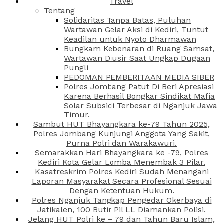
Travel
Tentang
Solidaritas Tanpa Batas, Puluhan
Wartawan Gelar Aksi di Kediri, Tuntut
Keadilan untuk Nyoto Dharmawan
Bungkam Kebenaran di Ruang Samsat,
Wartawan Diusir Saat Ungkap Dugaan
Pungli
PEDOMAN PEMBERITAAN MEDIA SIBER
Polres Jombang Patut Di Beri Apresiasi
Karena Berhasil Bongkar Sindikat Mafia
Solar Subsidi Terbesar di Nganjuk Jawa
Timur.
Sambut HUT Bhayangkara ke-79 Tahun 2025,
Polres Jombang Kunjungi Anggota Yang Sakit,
Purna Polri dan Warakawuri.
Semarakkan Hari Bhayangkara ke -79, Polres
Kediri Kota Gelar Lomba Menembak 3 Pilar.
Kasatreskrim Polres Kediri Sudah Menangani
Laporan Masyarakat Secara Profesional Sesuai
Dengan Ketentuan Hukum.
Polres Nganjuk Tangkap Pengedar Okerbaya di
Jatikalen, 100 Butir Pil LL Diamankan Polisi.
Jelang HUT Polri ke – 79 dan Tahun Baru Islam,