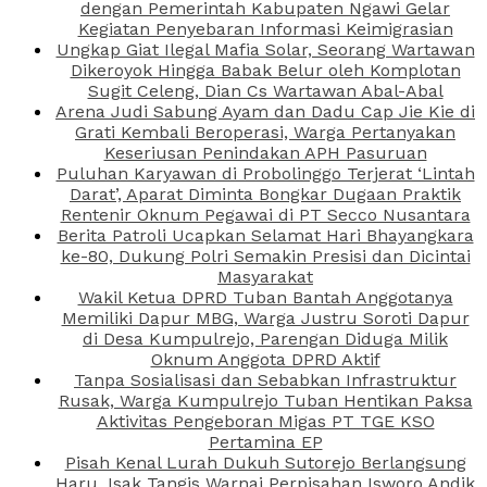
dengan Pemerintah Kabupaten Ngawi Gelar
Kegiatan Penyebaran Informasi Keimigrasian
Ungkap Giat Ilegal Mafia Solar, Seorang Wartawan
Dikeroyok Hingga Babak Belur oleh Komplotan
Sugit Celeng, Dian Cs Wartawan Abal-Abal
Arena Judi Sabung Ayam dan Dadu Cap Jie Kie di
Grati Kembali Beroperasi, Warga Pertanyakan
Keseriusan Penindakan APH Pasuruan
Puluhan Karyawan di Probolinggo Terjerat ‘Lintah
Darat’, Aparat Diminta Bongkar Dugaan Praktik
Rentenir Oknum Pegawai di PT Secco Nusantara
Berita Patroli Ucapkan Selamat Hari Bhayangkara
ke-80, Dukung Polri Semakin Presisi dan Dicintai
Masyarakat
Wakil Ketua DPRD Tuban Bantah Anggotanya
Memiliki Dapur MBG, Warga Justru Soroti Dapur
di Desa Kumpulrejo, Parengan Diduga Milik
Oknum Anggota DPRD Aktif
Tanpa Sosialisasi dan Sebabkan Infrastruktur
Rusak, Warga Kumpulrejo Tuban Hentikan Paksa
Aktivitas Pengeboran Migas PT TGE KSO
Pertamina EP
Pisah Kenal Lurah Dukuh Sutorejo Berlangsung
Haru, Isak Tangis Warnai Perpisahan Isworo Andik