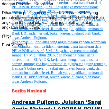
dengan Prodi Ilmu Kepolisian.
Diharapkan pula short course ke KNPU dan KPIA, yang
pernah dilaksanakan oleh mahasiswa STIK Lemdiklat Polri
angkatan 81 dapat dilaksanakan juga oleh angkatan-
angkatan selanjutnya.
(Tim)
Post Views:
3
Berita Nasional
Andreas Pujiono, Julukan ‘Sang
Angin Malam’: LAPORAN POLISI