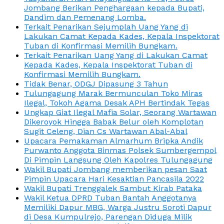
Jombang Berikan Penghargaan kepada Bupati,
Dandim dan Pemenang Lomba.
Terkait Penarikan Sejumplah Uang Yang di
Lakukan Camat Kepada Kades, Kepala Inspektorat
Tuban di Konfirmasi Memilih Bungkam.
Terkait Penarikan Uang Yang di Lakukan Camat
Kepada Kades, Kepala Inspektorat Tuban di
Konfirmasi Memilih Bungkam.
Tidak Benar, ODGJ Dipasung 3 Tahun
Tulungagung Marak Bermunculan Toko Miras
Ilegal, Tokoh Agama Desak APH Bertindak Tegas
Ungkap Giat Ilegal Mafia Solar, Seorang Wartawan
Dikeroyok Hingga Babak Belur oleh Komplotan
Sugit Celeng, Dian Cs Wartawan Abal-Abal
Upacara Pemakaman Almarhum Bripka Andik
Purwanto Anggota Binmas Polsek Sumbergempol
Di Pimpin Langsung Oleh Kapolres Tulungagung
Wakil Bupati Jombang memberikan pesan Saat
Pimpin Upacara Hari Kesaktian Pancasila 2022
Wakil Bupati Trenggalek Sambut Kirab Pataka
Wakil Ketua DPRD Tuban Bantah Anggotanya
Memiliki Dapur MBG, Warga Justru Soroti Dapur
di Desa Kumpulrejo, Parengan Diduga Milik