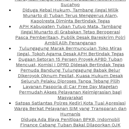
Sucahyo
Diduga Kebal Hukum, Tambang Ilegal Milik
Munarto di Tuban Terus Menggerus Alam,
Kapolresta Diminta Bertindak Tegas
APH Kabupaten Tuban Tutup Mata, Tambang
Ilegal Munarto di Grabakan Tetap Beroperasi
Pasca Pemberitaan, Publik Desak Bareskrim Polri
Ambil Alih Penanganan
Tulungagung Marak Bermunculan Toko Miras
Ilegal, Tokoh Agama Desak APH Bertindak Tegas
Dugaan Setoran 15 Persen Proyek APBD Tuban
Mencuat, Komisi I DPRD Didesak Bertindak Tegas
Pemuda Bandung Tulungagung Babak Belur
Dikeroyok Oknum Pesilat, Kuasa Hukum Desak
Seluruh Pelaku Diproses Tanpa Tebang Pilih
Layanan Pasporia di Car Free Day Magetan
Permudah Akses Pelayanan Keimigrasian bagi
Masyarakat
Satpas Satlantas Polres Kediri Kota Tuai Apresiasi
Warga Berkat Pelayanan SIM yang Transparan dan
Humanis
Diduga Ada Biaya Penitipan BPKB, Indomobil
Finance Cabang Tuban Bakal Dilaporkan OJK