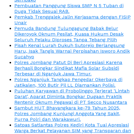
Pembuatan Panggung Siswa SMP N 5 Tuban di
Duga Tidak Sesuai RAB.
Pemkab Trenggalek Jalin Kerjasama dengan FISIP
Unair
Pemuda Bandung Tulungagung Babak Belur
Dikeroyok Oknum Pesilat, Kuasa Hukum Desak
Seluruh Pelaku Diproses Tanpa Tebang Pilih
Pisah Kenal Lurah Dukuh Sutorejo Berlangsung
Haru, Isak Tangis Warnai Perpisahan Isworo Andik
Sucahyo
Polres Jombang Patut Di Beri Apresiasi Karena
Berhasil Bongkar Sindikat Mafia Solar Subsidi
Terbesar di Nganjuk Jawa Timur.
Polres Nganjuk Tangkap Pengedar Okerbaya di
Jatikalen, 100 Butir Pil LL Diamankan Polisi.
Puluhan Karyawan di Probolinggo Terjerat ‘Lintah
Darat’, Aparat Diminta Bongkar Dugaan Praktik
Rentenir Oknum Pegawai di PT Secco Nusantara
Sambut HUT Bhayangkara ke-79 Tahun 2025,
Polres Jombang Kunjungi Anggota Yang Sakit,
Purna Polri dan Warakawuri.
Satpas Satlantas Polres Kediri Kota Tuai Apresiasi
Warga Berkat Pelayanan SIM yang Transparan dan