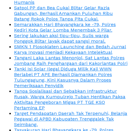
Humanis
Satpol PP dan Bea Cukai Blitar Gelar Razia
Gabungan, Berhasil Amankan Puluhan Ribu
Batang Rokok Polos Tanpa Pita Cukai.
Semarakkan Hari Bhayangkara ke -79, Polres
Kediri Kota Gelar Lomba Menembak 3 Pilar.
Sering lakukan aksi tipu-tipu, Sulis warga
Ponggok Blitar layak dapat sangsi moral.
SMKN 1 Plosoklaten Launching dan Bedah Jurnal
Karya Inovasi menjadi Kekayaan Intelektual
Tangani Laka Lantas Menonjol, Sat Lantas Polres
Jombang Raih Penghargaan dari Kakorlantas Polri
Tanki Isi Solar Ilegal Diduga Milik Kaji WWN
Berlabel PT APE Berhasil Diamankan Polres
Tulungagung, Kini Kasusnya Dalam Proses
Pemeriksaan Penyidik
Tanpa Sosialisasi dan Sebabkan Infrastruktur
Rusak, Warga Kumpulrejo Tuban Hentikan Paksa
Aktivitas Pengeboran Migas PT TGE KSO
Pertamina EP
Target Pendapatan Daerah Tak Terpenuhi, Belanja
Pegawai di APBD Kabupaten Trenggalek Tak
Seimbang.
Tasyakuran Hari Bhayangkara ke -79, Polres