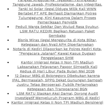
Tanggung Jawab, Profesionalisme, dan Integritas.
Tanki Isi Solar Ilegal Diduga Milik Kaji WWN
Berlabel PT APE Berhasil Diamankan Polres
Tulungagung, Kini Kasusnya Dalam Proses
Pemeriksaan Penyidik
Peduli Warga Sekitar Dan Wujud Rasa Syukur,
LSM RATU KEDIRI Bagikan Ratusan Paket
Sembako
Bisnis Miras Ilegal Menggurita di Kota Blitar,
Ketegasan dan Nyali APH Dipertanyakan
Notaris di Kediri Dilaporkan ke Polres Kediri Kota,
“Pengacara Jalanan” Kawal Kasus Dugaan
Penggelapan SHM
Kantor Imigrasi Kelas II Non TPI Madiun
Laksanakan Pelayanan Paspor Simpatik Kali
Kedua di Hari Libur Pada Bulan Mei 2026
12 Dapur MBG di Bojonegoro Dibekukan karena
IPAL Bermasalah, SPPG Dekat Gunungan Sampah
Justru Tetap Beroperasi, Publik Pertanyakan
Ketegasan dan Transparansi BGN
LSM RATU Siapkan Aksi Damai, Dorong Audit
Investigatif Menyeluruh Program MBG di Kediri
Kantor Imigrasi Kelas II Non TPI Madiun Bersinergi