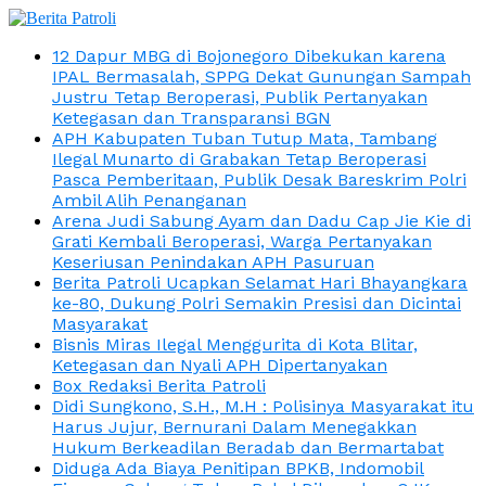
12 Dapur MBG di Bojonegoro Dibekukan karena
IPAL Bermasalah, SPPG Dekat Gunungan Sampah
Justru Tetap Beroperasi, Publik Pertanyakan
Ketegasan dan Transparansi BGN
APH Kabupaten Tuban Tutup Mata, Tambang
Ilegal Munarto di Grabakan Tetap Beroperasi
Pasca Pemberitaan, Publik Desak Bareskrim Polri
Ambil Alih Penanganan
Arena Judi Sabung Ayam dan Dadu Cap Jie Kie di
Grati Kembali Beroperasi, Warga Pertanyakan
Keseriusan Penindakan APH Pasuruan
Berita Patroli Ucapkan Selamat Hari Bhayangkara
ke-80, Dukung Polri Semakin Presisi dan Dicintai
Masyarakat
Bisnis Miras Ilegal Menggurita di Kota Blitar,
Ketegasan dan Nyali APH Dipertanyakan
Box Redaksi Berita Patroli
Didi Sungkono, S.H., M.H : Polisinya Masyarakat itu
Harus Jujur, Bernurani Dalam Menegakkan
Hukum Berkeadilan Beradab dan Bermartabat
Diduga Ada Biaya Penitipan BPKB, Indomobil