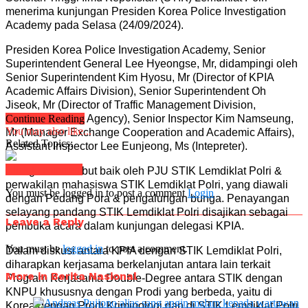
menerima kunjungan Presiden Korea Police Investigation
Academy pada Selasa (24/09/2024).
Presiden Korea Police Investigation Academy, Senior
Superintendent General Lee Hyeongse, Mr, didampingi oleh
Senior Superintendent Kim Hyosu, Mr (Director of KPIA
Academic Affairs Division), Senior Superintendent Oh
Jiseok, Mr (Director of Traffic Management Division,
Jeonnam Police Agency), Senior Inspector Kim Namseung,
Continue Reading
You may also like...
Mr (Manager Exchange Cooperation and Academic Affairs),
Related Topics:
Assistant Inspector Lee Eunjeong, Ms (Intepreter).
Click to comment
Delegasi disambut baik oleh PJU STIK Lemdiklat Polri &
perwakilan mahasiswa STIK Lemdiklat Polri, yang diawali
You must be logged in to post a comment
Login
dengan Pedang Pora & pengalungan bunga. Penayangan
selayang pandang STIK Lemdiklat Polri disajikan sebagai
Leave a Reply
pembuka acara dalam kunjungan delegasi KPIA.
You must be
logged in
to post a comment.
Dalam diskusi antara KPIA dengan STIK Lemdiklat Polri,
diharapkan kerjasama berkelanjutan antara lain terkait
More in Berita Nasional
Program Kerjasama Double-Degree antara STIK dengan
KNPU khususnya dengan Prodi yang berbeda, yaitu di
Korea dengan Prodi Kriminologi dan di STIK Lemdiklat Polri