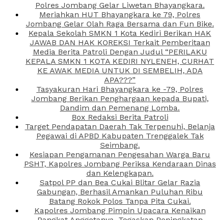
Polres Jombang Gelar Liwetan Bhayangkara.
Meriahkan HUT Bhayangkara ke 79, Polres
Jombang Gelar Olah Raga Bersama dan Fun Bike.
Kepala Sekolah SMKN 1 Kota Kediri Berikan HAK
JAWAB DAN HAK KOREKSI Terkait Pemberitaan
Media Berita Patroli Dengan Judul “PERILAKU
KEPALA SMKN 1 KOTA KEDIRI NYLENEH, CURHAT
KE AWAK MEDIA UNTUK DI SEMBELIH, ADA
APA???”
Tasyakuran Hari Bhayangkara ke -79, Polres
Jombang Berikan Penghargaan kepada Bupati,
Dandim dan Pemenang Lomba.
Box Redaksi Berita Patroli
Target Pendapatan Daerah Tak Terpenuhi, Belanja
Pegawai di APBD Kabupaten Trenggalek Tak
Seimbang.
Kesiapan Pengamanan Pengesahan Warga Baru
PSHT, Kapolres Jombang Periksa Kendaraan Dinas
dan Kelengkapan.
Satpol PP dan Bea Cukai Blitar Gelar Razia
Gabungan, Berhasil Amankan Puluhan Ribu
Batang Rokok Polos Tanpa Pita Cukai.
Kapolres Jombang Pimpin Upacara Kenaikan
Pangkat Anggotanya, Tegaskan Peningkatan