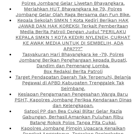
Polres Jombang Gelar Liwetan Bhayangkara.
Meriahkan HUT Bhayangkara ke 79, Polres
Jombang Gelar Olah Raga Bersama dan Fun Bike.
Kepala Sekolah SMKN 1 Kota Kediri Berikan HAK
JAWAB DAN HAK KOREKSI Terkait Pemberitaan
Media Berita Patroli Dengan Judul “PERILAKU
KEPALA SMKN 1 KOTA KEDIRI NYLENEH, CURHAT
KE AWAK MEDIA UNTUK DI SEMBELIH, ADA
APA???”
Tasyakuran Hari Bhayangkara ke -79, Polres
Jombang Berikan Penghargaan kepada Bupati,
Dandim dan Pemenang Lomba.
Box Redaksi Berita Patroli
Target Pendapatan Daerah Tak Terpenuhi, Belanja
Pegawai di APBD Kabupaten Trenggalek Tak
Seimbang.
Kesiapan Pengamanan Pengesahan Warga Baru
PSHT, Kapolres Jombang Periksa Kendaraan Dinas
dan Kelengkapan.
Satpol PP dan Bea Cukai Blitar Gelar Razia
Gabungan, Berhasil Amankan Puluhan Ribu
Batang Rokok Polos Tanpa Pita Cukai.
Kapolres Jombang Pimpin Upacara Kenaikan
Pangkat Anggotanya, Tegaskan Peningkatan