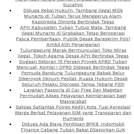
Sucahyo
Diduga Kebal Hukum, Tambang Ilegal Milik
Munarto di Tuban Terus Menggerus Alam,
Kapolresta Diminta Bertindak Tegas
APH Kabupaten Tuban Tutup Mata, Tambang
Ilegal Munarto di Grabakan Tetap Beroperasi
Pasca Pemberitaan, Publik Desak Bareskrim Polri
Ambil Alih Penanganan
Tulungagung Marak Bermunculan Toko Miras
Ilegal, Tokoh Agama Desak APH Bertindak Tegas
Dugaan Setoran 15 Persen Proyek APBD Tuban
Mencuat, Komisi I DPRD Didesak Bertindak Tegas
Pemuda Bandung Tulungagung Babak Belur
Dikeroyok Oknum Pesilat, Kuasa Hukum Desak
Seluruh Pelaku Diproses Tanpa Tebang Pilih
Layanan Pasporia di Car Free Day Magetan
Permudah Akses Pelayanan Keimigrasian bagi
Masyarakat
Satpas Satlantas Polres Kediri Kota Tuai Apresiasi
Warga Berkat Pelayanan SIM yang Transparan dan
Humanis
Diduga Ada Biaya Penitipan BPKB, Indomobil
Finance Cabang Tuban Bakal Dilaporkan OJK