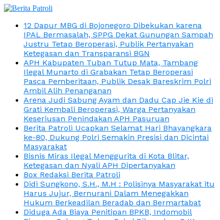
12 Dapur MBG di Bojonegoro Dibekukan karena
IPAL Bermasalah, SPPG Dekat Gunungan Sampah
Justru Tetap Beroperasi, Publik Pertanyakan
Ketegasan dan Transparansi BGN
APH Kabupaten Tuban Tutup Mata, Tambang
Ilegal Munarto di Grabakan Tetap Beroperasi
Pasca Pemberitaan, Publik Desak Bareskrim Polri
Ambil Alih Penanganan
Arena Judi Sabung Ayam dan Dadu Cap Jie Kie di
Grati Kembali Beroperasi, Warga Pertanyakan
Keseriusan Penindakan APH Pasuruan
Berita Patroli Ucapkan Selamat Hari Bhayangkara
ke-80, Dukung Polri Semakin Presisi dan Dicintai
Masyarakat
Bisnis Miras Ilegal Menggurita di Kota Blitar,
Ketegasan dan Nyali APH Dipertanyakan
Box Redaksi Berita Patroli
Didi Sungkono, S.H., M.H : Polisinya Masyarakat itu
Harus Jujur, Bernurani Dalam Menegakkan
Hukum Berkeadilan Beradab dan Bermartabat
Diduga Ada Biaya Penitipan BPKB, Indomobil