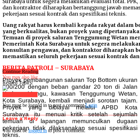
Uang rakyat harus kembali kepada rakyat dalam
yang berkualitas, bukan proyek yang dipertanyak
Temuan di proyek saluran Tenggumung Wetan menj
Pemerintah Kota Surabaya untuk segera melakukan 
konsultan pengawas, dan kontraktor diharapkan 
memastikan seluruh pekerjaan sesuai kontrak dan s
BERITA PATROLI – SURABAYA
Continue Reading
You may also like...
Proyek pembangunan saluran Top Bottom ukuran
Related Topics:
200/200 dengan beban gandar 20 ton di Jalan
Kedung Mangu, kawasan Tenggumung Wetan,
Click to comment
Kota Surabaya, kembali menjadi sorotan tajam.
You must be logged in to post a comment
Login
Proyek yang dibiayai melalui APBD Kota
Surabaya itu menuai kritik setelah sejumlah
Leave a Reply
temuan di lapangan memunculkan dugaan
pekerjaan tidak dilaksanakan sesuai spesifikasi
You must be
logged in
to post a comment.
teknis.