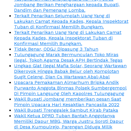
Jombang Berikan Penghargaan kepada Bupati,
Dandim dan Pemenang Lomba.
Terkait Penarikan Sejumplah Uang Yang di
Lakukan Camat Kepada Kades, Kepala Inspektorat
Tuban di Konfirmasi Memilih Bungkam.
Terkait Penarikan Uang Yang di Lakukan Camat
Kepada Kades, Kepala Inspektorat Tuban di
Konfirmasi Memilih Bungkam.
Tidak Benar, ODGJ Dipasung 3 Tahun
Tulungagung Marak Bermunculan Toko Miras
Ilegal, Tokoh Agama Desak APH Bertindak Tegas
Ungkap Giat Ilegal Mafia Solar, Seorang Wartawan
Dikeroyok Hingga Babak Belur oleh Komplotan
Sugit Celeng, Dian Cs Wartawan Abal-Abal
Upacara Pemakaman Almarhum Bripka Andik
Purwanto Anggota Binmas Polsek Sumbergempol
Di Pimpin Langsung Oleh Kapolres Tulungagung
Wakil Bupati Jombang memberikan pesan Saat
Pimpin Upacara Hari Kesaktian Pancasila 2022
Wakil Bupati Trenggalek Sambut Kirab Pataka
Wakil Ketua DPRD Tuban Bantah Anggotanya
Memiliki Dapur MBG, Warga Justru Soroti Dapur
di Desa Kumpulrejo, Parengan Diduga Milik