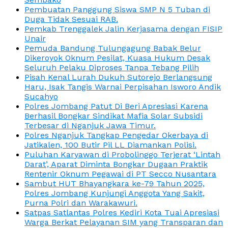
Pembuatan Panggung Siswa SMP N 5 Tuban di
Duga Tidak Sesuai RAB.
Pemkab Trenggalek Jalin Kerjasama dengan FISIP
Unair
Pemuda Bandung Tulungagung Babak Belur
Dikeroyok Oknum Pesilat, Kuasa Hukum Desak
Seluruh Pelaku Diproses Tanpa Tebang Pilih
Pisah Kenal Lurah Dukuh Sutorejo Berlangsung
Haru, Isak Tangis Warnai Perpisahan Isworo Andik
Sucahyo
Polres Jombang Patut Di Beri Apresiasi Karena
Berhasil Bongkar Sindikat Mafia Solar Subsidi
Terbesar di Nganjuk Jawa Timur.
Polres Nganjuk Tangkap Pengedar Okerbaya di
Jatikalen, 100 Butir Pil LL Diamankan Polisi.
Puluhan Karyawan di Probolinggo Terjerat ‘Lintah
Darat’, Aparat Diminta Bongkar Dugaan Praktik
Rentenir Oknum Pegawai di PT Secco Nusantara
Sambut HUT Bhayangkara ke-79 Tahun 2025,
Polres Jombang Kunjungi Anggota Yang Sakit,
Purna Polri dan Warakawuri.
Satpas Satlantas Polres Kediri Kota Tuai Apresiasi
Warga Berkat Pelayanan SIM yang Transparan dan