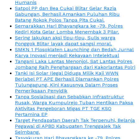
Humanis
Satpol PP dan Bea Cukai Blitar Gelar Razia
Gabungan, Berhasil Amankan Puluhan Ribu
Batang Rokok Polos Tanpa Pita Cukai.
Semarakkan Hari Bhayangkara ke -79, Polres
Kediri Kota Gelar Lomba Menembak 3 Pilar.
Sering lakukan aksi tipu-tipu, Sulis warga
Ponggok Blitar layak dapat sangsi moral.
SMKN 1 Plosoklaten Launching dan Bedah Jurnal
Karya Inovasi menjadi Kekayaan Intelektual
Tangani Laka Lantas Menonjol, Sat Lantas Polres
Jombang Raih Penghargaan dari Kakorlantas Polri
Tanki Isi Solar Ilegal Diduga Milik Kaji WWN
Berlabel PT APE Berhasil Diamankan Polres
Tulungagung, Kini Kasusnya Dalam Proses
Pemeriksaan Penyidik
Tanpa Sosialisasi dan Sebabkan Infrastruktur
Rusak, Warga Kumpulrejo Tuban Hentikan Paksa
Aktivitas Pengeboran Migas PT TGE KSO
Pertamina EP
Target Pendapatan Daerah Tak Terpenuhi, Belanja
Pegawai di APBD Kabupaten Trenggalek Tak
Seimbang.
Tasyakuran Hari Bhayangkara ke -79, Polres