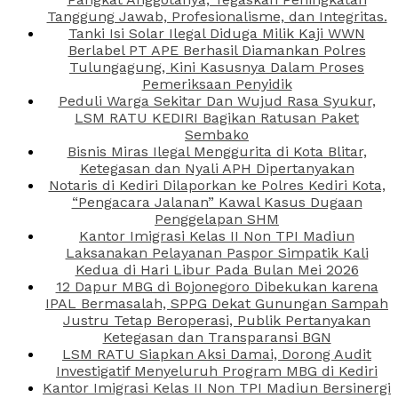
Tanggung Jawab, Profesionalisme, dan Integritas.
Tanki Isi Solar Ilegal Diduga Milik Kaji WWN
Berlabel PT APE Berhasil Diamankan Polres
Tulungagung, Kini Kasusnya Dalam Proses
Pemeriksaan Penyidik
Peduli Warga Sekitar Dan Wujud Rasa Syukur,
LSM RATU KEDIRI Bagikan Ratusan Paket
Sembako
Bisnis Miras Ilegal Menggurita di Kota Blitar,
Ketegasan dan Nyali APH Dipertanyakan
Notaris di Kediri Dilaporkan ke Polres Kediri Kota,
“Pengacara Jalanan” Kawal Kasus Dugaan
Penggelapan SHM
Kantor Imigrasi Kelas II Non TPI Madiun
Laksanakan Pelayanan Paspor Simpatik Kali
Kedua di Hari Libur Pada Bulan Mei 2026
12 Dapur MBG di Bojonegoro Dibekukan karena
IPAL Bermasalah, SPPG Dekat Gunungan Sampah
Justru Tetap Beroperasi, Publik Pertanyakan
Ketegasan dan Transparansi BGN
LSM RATU Siapkan Aksi Damai, Dorong Audit
Investigatif Menyeluruh Program MBG di Kediri
Kantor Imigrasi Kelas II Non TPI Madiun Bersinergi