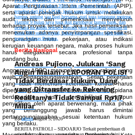
Aparat Pengawasan Intern Pemerintah (APIP),
serta aparat penegak hukum untuk melakukan
audit teknis dan pemeriksaan menyeluruh
terhadap proyek tersebut. Jika hasil pemeriksaan
menemukan adanya penyimpangan spesifikasi,
pengurangan mutu pekerjaan, atau indikasi
kerugian keuangan negara, maka proses hukum
Berita Nasional
harus ditegakkan secara profesional tanpa
pandang bulu.
Andreas Pujiono, Julukan ‘Sang
Anggaran APBD merupakan uang rakyat yang
Angin Malam’: LAPORAN POLISI
wajib dipertanggungjawabkan. Setiap pekerjaan
Tidak Berdasar Hukum, Uang
yang tidak memenuhi ketentuan kontrak harus
yang Ditransfer ke Rekening
diperbaiki, dan apabila ditemukan unsur pidana
Realitanya Tidak Sampai Rp1,7
berdasarkan hasil penyelidikan maupun
penyidikan oleh aparat berwenang, maka pihak
Miliar
yang bertanggung jawab harus dimintai
pertanggungjawaban sesuai ketentuan hukum
By
admin
August 5, 2026
yang berlaku.
BERITA PATROLI – SIDOARJO Terkait pemberitaan di
Masyarakat juga meminta Pemerintah Kota
sejumlah media massa yang terkesan membangun opini