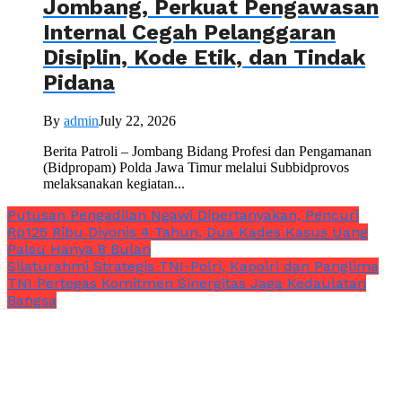
Jombang, Perkuat Pengawasan
Internal Cegah Pelanggaran
Disiplin, Kode Etik, dan Tindak
Pidana
By
admin
July 22, 2026
Berita Patroli – Jombang Bidang Profesi dan Pengamanan
(Bidpropam) Polda Jawa Timur melalui Subbidprovos
melaksanakan kegiatan...
Putusan Pengadilan Ngawi Dipertanyakan, Pencuri
Rp125 Ribu Divonis 4 Tahun, Dua Kades Kasus Uang
Palsu Hanya 8 Bulan
Silaturahmi Strategis TNI-Polri, Kapolri dan Panglima
TNI Pertegas Komitmen Sinergitas Jaga Kedaulatan
Bangsa