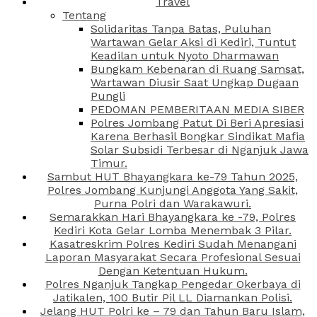
Travel
Tentang
Solidaritas Tanpa Batas, Puluhan
Wartawan Gelar Aksi di Kediri, Tuntut
Keadilan untuk Nyoto Dharmawan
Bungkam Kebenaran di Ruang Samsat,
Wartawan Diusir Saat Ungkap Dugaan
Pungli
PEDOMAN PEMBERITAAN MEDIA SIBER
Polres Jombang Patut Di Beri Apresiasi
Karena Berhasil Bongkar Sindikat Mafia
Solar Subsidi Terbesar di Nganjuk Jawa
Timur.
Sambut HUT Bhayangkara ke-79 Tahun 2025,
Polres Jombang Kunjungi Anggota Yang Sakit,
Purna Polri dan Warakawuri.
Semarakkan Hari Bhayangkara ke -79, Polres
Kediri Kota Gelar Lomba Menembak 3 Pilar.
Kasatreskrim Polres Kediri Sudah Menangani
Laporan Masyarakat Secara Profesional Sesuai
Dengan Ketentuan Hukum.
Polres Nganjuk Tangkap Pengedar Okerbaya di
Jatikalen, 100 Butir Pil LL Diamankan Polisi.
Jelang HUT Polri ke – 79 dan Tahun Baru Islam,