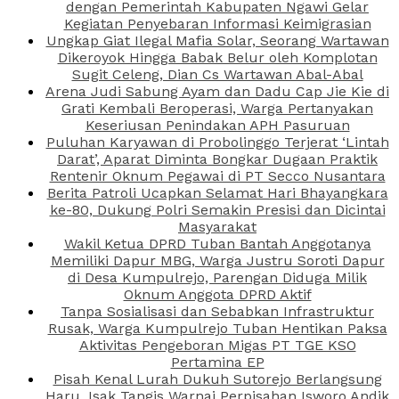
dengan Pemerintah Kabupaten Ngawi Gelar
Kegiatan Penyebaran Informasi Keimigrasian
Ungkap Giat Ilegal Mafia Solar, Seorang Wartawan
Dikeroyok Hingga Babak Belur oleh Komplotan
Sugit Celeng, Dian Cs Wartawan Abal-Abal
Arena Judi Sabung Ayam dan Dadu Cap Jie Kie di
Grati Kembali Beroperasi, Warga Pertanyakan
Keseriusan Penindakan APH Pasuruan
Puluhan Karyawan di Probolinggo Terjerat ‘Lintah
Darat’, Aparat Diminta Bongkar Dugaan Praktik
Rentenir Oknum Pegawai di PT Secco Nusantara
Berita Patroli Ucapkan Selamat Hari Bhayangkara
ke-80, Dukung Polri Semakin Presisi dan Dicintai
Masyarakat
Wakil Ketua DPRD Tuban Bantah Anggotanya
Memiliki Dapur MBG, Warga Justru Soroti Dapur
di Desa Kumpulrejo, Parengan Diduga Milik
Oknum Anggota DPRD Aktif
Tanpa Sosialisasi dan Sebabkan Infrastruktur
Rusak, Warga Kumpulrejo Tuban Hentikan Paksa
Aktivitas Pengeboran Migas PT TGE KSO
Pertamina EP
Pisah Kenal Lurah Dukuh Sutorejo Berlangsung
Haru, Isak Tangis Warnai Perpisahan Isworo Andik