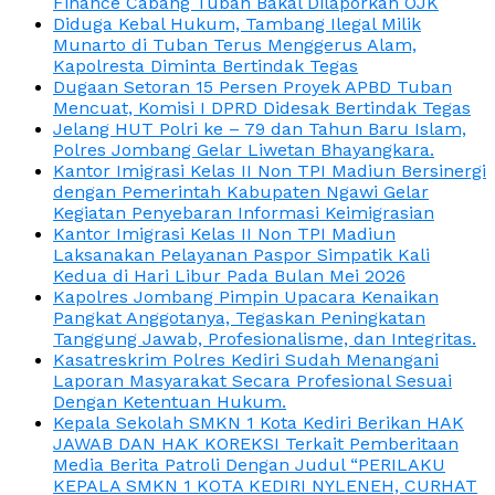
Finance Cabang Tuban Bakal Dilaporkan OJK
Diduga Kebal Hukum, Tambang Ilegal Milik
Munarto di Tuban Terus Menggerus Alam,
Kapolresta Diminta Bertindak Tegas
Dugaan Setoran 15 Persen Proyek APBD Tuban
Mencuat, Komisi I DPRD Didesak Bertindak Tegas
Jelang HUT Polri ke – 79 dan Tahun Baru Islam,
Polres Jombang Gelar Liwetan Bhayangkara.
Kantor Imigrasi Kelas II Non TPI Madiun Bersinergi
dengan Pemerintah Kabupaten Ngawi Gelar
Kegiatan Penyebaran Informasi Keimigrasian
Kantor Imigrasi Kelas II Non TPI Madiun
Laksanakan Pelayanan Paspor Simpatik Kali
Kedua di Hari Libur Pada Bulan Mei 2026
Kapolres Jombang Pimpin Upacara Kenaikan
Pangkat Anggotanya, Tegaskan Peningkatan
Tanggung Jawab, Profesionalisme, dan Integritas.
Kasatreskrim Polres Kediri Sudah Menangani
Laporan Masyarakat Secara Profesional Sesuai
Dengan Ketentuan Hukum.
Kepala Sekolah SMKN 1 Kota Kediri Berikan HAK
JAWAB DAN HAK KOREKSI Terkait Pemberitaan
Media Berita Patroli Dengan Judul “PERILAKU
KEPALA SMKN 1 KOTA KEDIRI NYLENEH, CURHAT