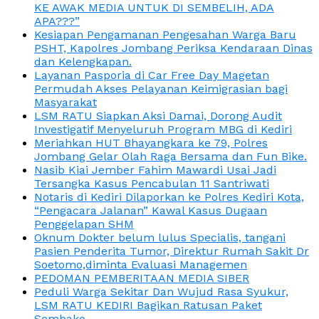
KE AWAK MEDIA UNTUK DI SEMBELIH, ADA
APA???”
Kesiapan Pengamanan Pengesahan Warga Baru
PSHT, Kapolres Jombang Periksa Kendaraan Dinas
dan Kelengkapan.
Layanan Pasporia di Car Free Day Magetan
Permudah Akses Pelayanan Keimigrasian bagi
Masyarakat
LSM RATU Siapkan Aksi Damai, Dorong Audit
Investigatif Menyeluruh Program MBG di Kediri
Meriahkan HUT Bhayangkara ke 79, Polres
Jombang Gelar Olah Raga Bersama dan Fun Bike.
Nasib Kiai Jember Fahim Mawardi Usai Jadi
Tersangka Kasus Pencabulan 11 Santriwati
Notaris di Kediri Dilaporkan ke Polres Kediri Kota,
“Pengacara Jalanan” Kawal Kasus Dugaan
Penggelapan SHM
Oknum Dokter belum lulus Specialis, tangani
Pasien Penderita Tumor, Direktur Rumah Sakit Dr
Soetomo,diminta Evaluasi Managemen
PEDOMAN PEMBERITAAN MEDIA SIBER
Peduli Warga Sekitar Dan Wujud Rasa Syukur,
LSM RATU KEDIRI Bagikan Ratusan Paket
Sembako