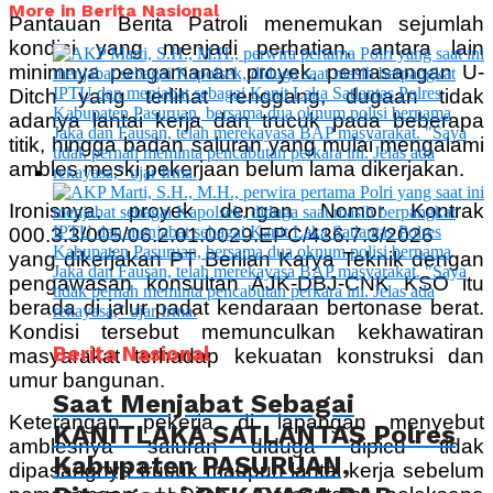
More in Berita Nasional
Pantauan Berita Patroli menemukan sejumlah
kondisi yang menjadi perhatian, antara lain
minimnya pengamanan proyek, pemasangan U-
Ditch yang terlihat renggang, dugaan tidak
adanya lantai kerja dan trucuk pada beberapa
titik, hingga badan saluran yang mulai mengalami
ambles meski pekerjaan belum lama dikerjakan.
Ironisnya, proyek dengan Nomor Kontrak
000.3.3/005/06.2.01.0029.EPC/436.7.3/2026
yang dikerjakan PT Berlian Karya Teknik dengan
pengawasan konsultan AJK-DBJ-CNK KSO itu
berada di jalur padat kendaraan bertonase berat.
Kondisi tersebut memunculkan kekhawatiran
Berita Nasional
masyarakat terhadap kekuatan konstruksi dan
umur bangunan.
Saat Menjabat Sebagai
Keterangan pekerja di lapangan menyebut
KANITLAKA SATLANTAS Polres
amblesnya saluran diduga dipicu tidak
Kabupaten PASURUAN,
dipasangnya trucuk maupun lantai kerja sebelum